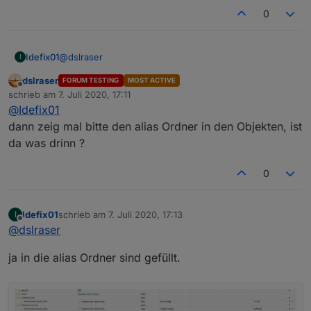
0
@
dslraser
Idefix01
I
dslraser
FORUM TESTING
MOST ACTIVE
ja Aufzählungen sind eingetragen und so
Offline
schrieb am
7. Juli 2020, 17:11
übernommen wie im ersten Post angegeben.
zuletzt editiert von
@
Idefix01
dann zeig mal bitte den alias Ordner in den Objekten, ist
da was drinn ?
0
Idefix01
schrieb am
7. Juli 2020, 17:13
I
zuletzt editiert von
Offline
@
dslraser
ja in die alias Ordner sind gefüllt.