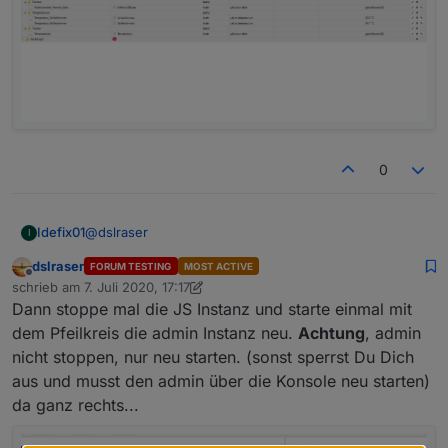
0
@
dslraser
Idefix01
I
dslraser
FORUM TESTING
MOST ACTIVE
ja in die alias Ordner sind gefüllt.
Offline
schrieb am
7. Juli 2020, 17:17
zuletzt editiert von dslraser
7. Sept. 2020, 08:03
Dann stoppe mal die JS Instanz und starte einmal mit
dem Pfeilkreis die admin Instanz neu.
Achtung
, admin
nicht stoppen, nur neu starten. (sonst sperrst Du Dich
aus und musst den admin über die Konsole neu starten)
da ganz rechts...