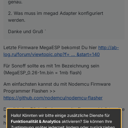
genau.
2. Was muss im megad Adapter konfiguriert
werden.
Danke und Gruß `
Letzte Firmware MegaESP bekomst Du hier
http://ab-
log.ru/forum/viewtopic.php?f= … &start=140
Für Sonoff sollte es mit 1m Bezeichnung sein
(MegaESP_0.26-1m.bin = 1mb flash)
Am einfachsten kannst du mit Nodemcu Firmware
Programmer Flashen >>
https://github.com/nodemcu/nodemcu-flasher
Damit keine Rückständen von alte firmware bleibt, sollte
Hallo! Könnten wir bitte einige zusätzliche Dienste für
es zuerst mit einer "blanko" FW geflasht werden (hefte
Funktionalität & Analytics
aktivieren? Sie können Ihre
hier ein)
Zustimmung später jederzeit ändern oder zurückziehen.