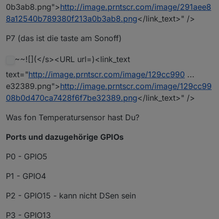
0b3ab8.png">
http://image.prntscr.com/image/291aee8
8a12540b789380f213a0b3ab8.png
</link_text>" />
P7 (das ist die taste am Sonoff)
~~![](</s><URL url=)<link_text
text="
http://image.prntscr.com/image/129cc990
...
e32389.png">
http://image.prntscr.com/image/129cc99
08b0d470ca7428f6f7be32389.png
</link_text>" />
Was fon Temperatursensor hast Du?
Ports und dazugehörige GPIOs
P0 - GPIO5
P1 - GPIO4
P2 - GPIO15 - kann nicht DSen sein
P3 - GPIO13