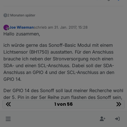
2 Monaten später
Joe Wiseman
schrieb am
31. Jan. 2017, 15:28
J
zuletzt editiert von
Offline
Hallo zusammen,
ich würde gerne das Sonoff-Basic Modul mit einem
Lichtsensor (BH1750) ausstatten. Für den Anschluss
brauche ich neben der Stronversorgung noch einen
SDA- und einen SCL-Anschluss. Dabei soll der SDA-
Anschluss an GPIO 4 und der SCL-Anschluss an den
GPIO 14.
Der GPIO 14 des Sonoff soll laut meiner Recherche wohl
der 5. Pin in der 5er Reihe zum flashen des Sonoff sein,
1 von 56
ist das richtig?
Der GPIO 4 wird hier genannt, aber nicht genau
beschrieben welcher Anschluss das jetzt genau auf dem