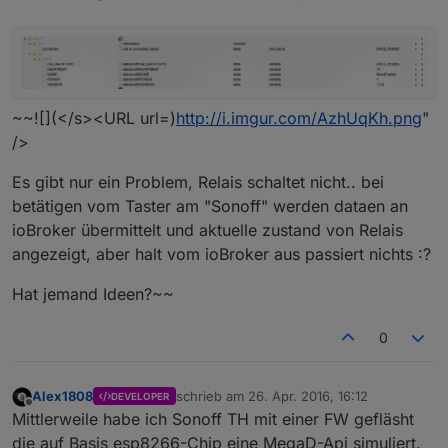
~~![](</s><URL url=)
http://i.imgur.com/AzhUqKh.png
"
/>
Es gibt nur ein Problem, Relais schaltet nicht.. bei
betätigen vom Taster am "Sonoff" werden dataen an
ioBroker übermittelt und aktuelle zustand von Relais
angezeigt, aber halt vom ioBroker aus passiert nichts :?
Hat jemand Ideen?~~
0
Alex1808
schrieb am
26. Apr. 2016, 16:12
DEVELOPER
zuletzt editiert von
Offline
Mittlerweile habe ich Sonoff TH mit einer FW gefläsht
die auf Basis esp8266-Chip eine MegaD-Api simuliert.