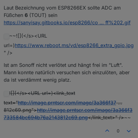
Laut Bezeichnung vom ESP8266EX sollte ADC am
Füßchen
6
(TOUT) sein
https://sanyisay.gitbooks.io/esp8266/co … ff%202.gif
~~![](</s><URL
url=)
https://www.reboot.ms/vd/esp8266_extra_gpio.jpg
" />
Ist am Sonoff nicht verlötet und hängt frei im "Luft".
Mann konnte natürlich versuchen sich einzulöten, aber
da ist verdämmt wenig platz.
![](</s><URL url=)<link_text
text="
http://image.prntscr.com/image/3a366f37
...
812c69.png">
http://image.prntscr.com/image/3a366f3
733584bc694b76a2143812c69.png
</link_text>" />
~~
0