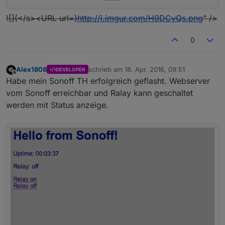
![](</s><URL url=)
http://i.imgur.com/H9DCyQs.png
" />
0
Alex1808
schrieb am
18. Apr. 2016, 09:51
DEVELOPER
zuletzt editiert von
Offline
Habe mein Sonoff TH erfolgreich geflasht. Webserver
vom Sonoff erreichbar und Ralay kann geschaltet
werden mit Status anzeige.