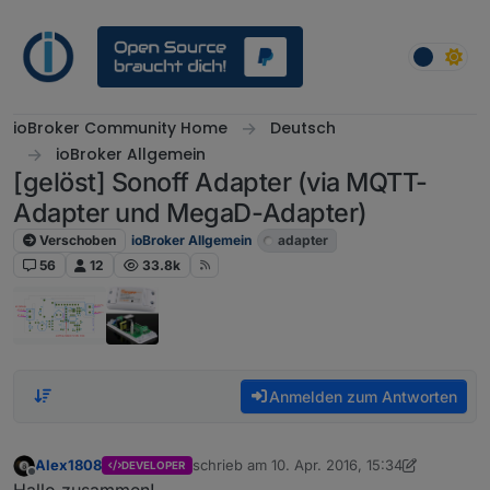
Weiter zum Inhalt
ioBroker Community Home
Deutsch
ioBroker Allgemein
[gelöst] Sonoff Adapter (via MQTT-
Adapter und MegaD-Adapter)
Verschoben
ioBroker Allgemein
adapter
56
12
33.8k
Anmelden zum Antworten
Alex1808
schrieb am
10. Apr. 2016, 15:34
DEVELOPER
zuletzt editiert von Dutchman
2. Okt. 2019, 
Offline