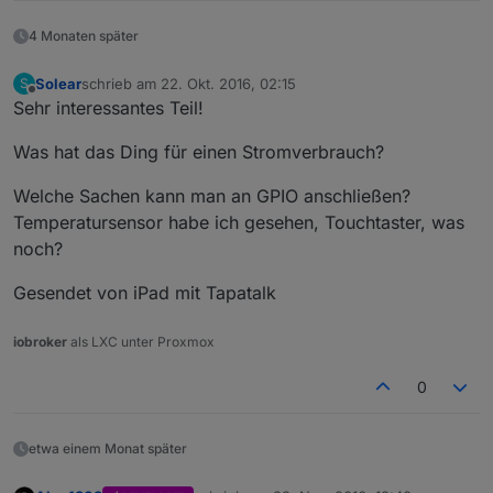
4 Monaten später
Solear
schrieb am
22. Okt. 2016, 02:15
S
zuletzt editiert von
Offline
Sehr interessantes Teil!
Was hat das Ding für einen Stromverbrauch?
Welche Sachen kann man an GPIO anschließen?
Temperatursensor habe ich gesehen, Touchtaster, was
noch?
Gesendet von iPad mit Tapatalk
iobroker
als LXC unter Proxmox
0
etwa einem Monat später