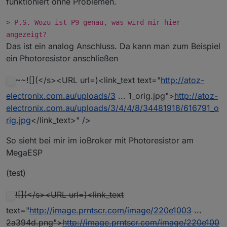
funktioniert ohne Problemen.
> P.S. Wozu ist P9 genau, was wird mir hier
angezeigt?
Das ist ein analog Anschluss. Da kann man zum Beispiel
ein Photoresistor anschließen
~~![](</s><URL url=)<link_text text="
http://atoz-
electronix.com.au/uploads/3
... 1_orig.jpg">
http://atoz-
electronix.com.au/uploads/3/4/4/8/34481918/616791_o
rig.jpg
</link_text>" />
So sieht bei mir im ioBroker mit Photoresistor am
MegaESP
(test)
![](</s><URL url=)<link_text
text="
http://image.prntscr.com/image/220e1003
...
2a394d.png">
http://image.prntscr.com/image/220e100