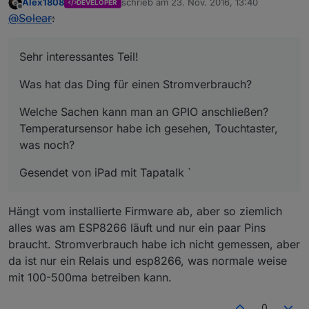
Alex1808
schrieb am
23. Nov. 2016, 13:40
DEVELOPER
zuletzt editiert von
Offline
@
Solear
:
Sehr interessantes Teil!
Was hat das Ding für einen Stromverbrauch?
Welche Sachen kann man an GPIO anschließen?
Temperatursensor habe ich gesehen, Touchtaster,
was noch?
Gesendet von iPad mit Tapatalk `
Hängt vom installierte Firmware ab, aber so ziemlich
alles was am ESP8266 läuft und nur ein paar Pins
braucht. Stromverbrauch habe ich nicht gemessen, aber
da ist nur ein Relais und esp8266, was normale weise
mit 100-500ma betreiben kann.
0