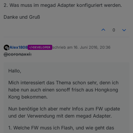
2. Was muss im megad Adapter konfiguriert werden.
Danke und Gruß
0
Alex1808
schrieb am
16. Juni 2016, 20:36
DEVELOPER
zuletzt editiert von
Offline
@coronaxxl:
Hallo,
Mich interessiert das Thema schon sehr, denn ich
habe nun auch einen sonoff frisch aus Hongkong
Kong bekommen.
Nun benötige Ich aber mehr Infos zum FW update
und der Verwendung mit dem megad Adapter.
1. Welche FW muss ich Flash, und wie geht das