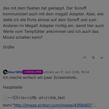
das mit dem flashen hat geklappt. Der Sonoff
kommuniziert auch mit dem megaD Adapter. Aber, wie
stelle ich die Ports einmal auf dem Sonoff und zum
Anderen im MegaD Adapter richtig ein, damit hier auch
Werte vom Tempfühler ankommen und ich auch das
Modul schalten kann?
Grüße
0
Alex1808
schrieb am
17. Juni 2016, 18:04
DEVELOPER
zuletzt editiert von
Offline
Ich mache einfach ein paar Screenshots..
Hauptseite
~~![](</s><URL url=)<link_text
text="
http://image.prntscr.com/image/43f8b807
...