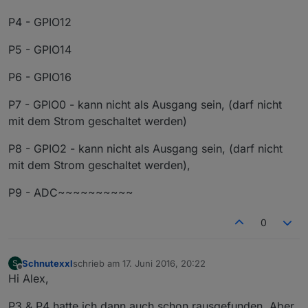
P4 - GPIO12
P5 - GPIO14
P6 - GPIO16
P7 - GPIO0 - kann nicht als Ausgang sein, (darf nicht
mit dem Strom geschaltet werden)
P8 - GPIO2 - kann nicht als Ausgang sein, (darf nicht
mit dem Strom geschaltet werden),
P9 - ADC~~~~~~~~~~
0
Schnutexxl
schrieb am
17. Juni 2016, 20:22
S
zuletzt editiert von
Offline
Hi Alex,
P3 & P4 hatte ich dann auch schon rausgefunden. Aber