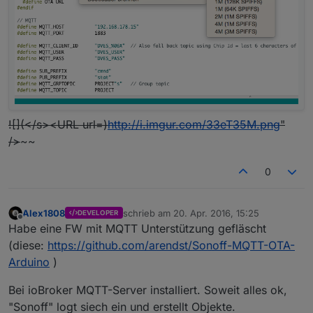
![](</s><URL url=)
http://i.imgur.com/33eT35M.png
"
/>
~~
0
Alex1808
schrieb am
20. Apr. 2016, 15:25
DEVELOPER
zuletzt editiert von
Offline
Habe eine FW mit MQTT Unterstützung gefläscht
(diese:
https://github.com/arendst/Sonoff-MQTT-OTA-
Arduino
)
Bei ioBroker MQTT-Server installiert. Soweit alles ok,
"Sonoff" logt siech ein und erstellt Objekte.