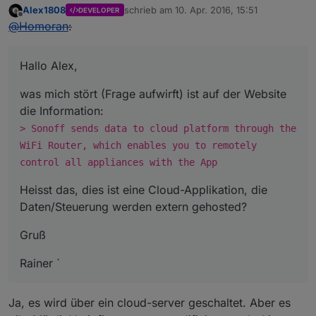
Alex1808
schrieb am
10. Apr. 2016, 15:51
DEVELOPER
zuletzt editiert von
Offline
@
Homoran
:
Hallo Alex,
was mich stört (Frage aufwirft) ist auf der Website
die Information:
> Sonoff sends data to cloud platform through the
WiFi Router, which enables you to remotely
control all appliances with the App
Heisst das, dies ist eine Cloud-Applikation, die
Daten/Steuerung werden extern gehosted?
Gruß
Rainer `
Ja, es wird über ein cloud-server geschaltet. Aber es