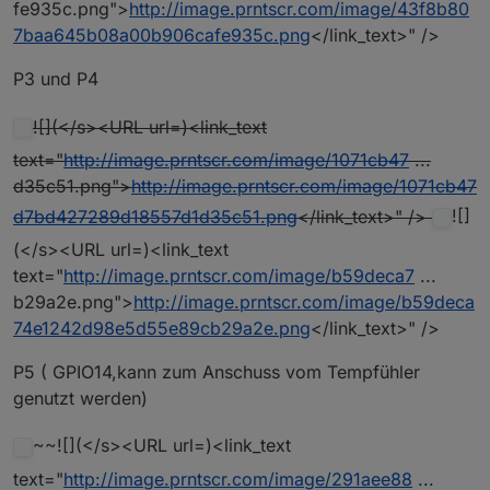
fe935c.png">
http://image.prntscr.com/image/43f8b80
7baa645b08a00b906cafe935c.png
</link_text>" />
P3 und P4
![](</s><URL url=)<link_text
text="
http://image.prntscr.com/image/1071cb47
...
d35c51.png">
http://image.prntscr.com/image/1071cb47
d7bd427289d18557d1d35c51.png
</link_text>" />
![]
(</s><URL url=)<link_text
text="
http://image.prntscr.com/image/b59deca7
...
b29a2e.png">
http://image.prntscr.com/image/b59deca
74e1242d98e5d55e89cb29a2e.png
</link_text>" />
P5 ( GPIO14,kann zum Anschuss vom Tempfühler
genutzt werden)
~~![](</s><URL url=)<link_text
text="
http://image.prntscr.com/image/291aee88
...