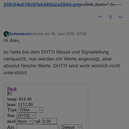
318134a578c97a5489a2a394d.png
</link_text>" />
~~
0
Schnutexxl
schrieb am
18. Juni 2016, 07:59
S
zuletzt editiert von
Offline
Hi Alex,
so hatte bei dem DHT11 Masse und Signalleitung
vertauscht, nun werden mir Werte angezeigt, aber
absolut falsche Werte. DHT11 wird wohl wirklich nicht
unterstützt: