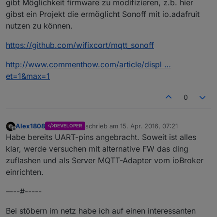
gibt Möglichkeit firmware zu modifizieren, z.b. hier
gibst ein Projekt die ermöglicht Sonoff mit io.adafruit
nutzen zu können.
https://github.com/wifixcort/mqtt_sonoff
http://www.commenthow.com/article/displ …
et=1&max=1
0
Alex1808
schrieb am
15. Apr. 2016, 07:21
DEVELOPER
zuletzt editiert von
Offline
Habe bereits UART-pins angebracht. Soweit ist alles
klar, werde versuchen mit alternative FW das ding
zuflashen und als Server MQTT-Adapter vom ioBroker
einrichten.
–---#-----
Bei stöbern im netz habe ich auf einen interessanten