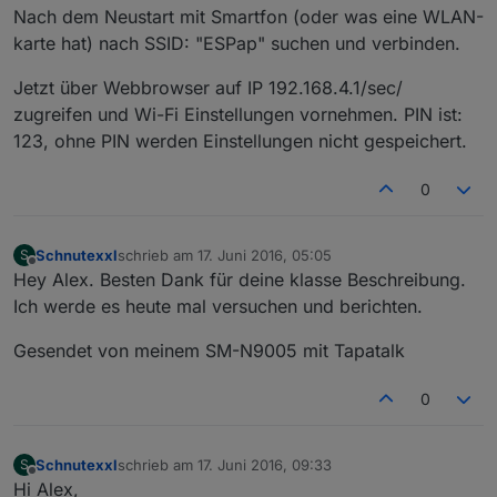
Nach dem Neustart mit Smartfon (oder was eine WLAN-
karte hat) nach SSID: "ESPap" suchen und verbinden.
Jetzt über Webbrowser auf IP 192.168.4.1/sec/
zugreifen und Wi-Fi Einstellungen vornehmen. PIN ist:
123, ohne PIN werden Einstellungen nicht gespeichert.
0
Schnutexxl
schrieb am
17. Juni 2016, 05:05
S
zuletzt editiert von
Offline
Hey Alex. Besten Dank für deine klasse Beschreibung.
Ich werde es heute mal versuchen und berichten.
Gesendet von meinem SM-N9005 mit Tapatalk
0
Schnutexxl
schrieb am
17. Juni 2016, 09:33
S
zuletzt editiert von
Offline
Hi Alex,