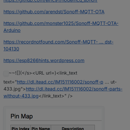
https://github.com/elric91/nodemcu_sonoff
https://github.com/arendst/Sonoff-MQTT-OTA
https://github.com/monster1025/Sonoff-MQTT-OTA-
Arduino
https://recordnotfound.com/Sonoff-MQTT- … dst-
104130
https://esp8266hints.wordpress.com
~~![](</s><URL url=)<link_text
text="
http://dl.itead.cc/IM151116002/sonoff-p
... ut-
433.jpg">
http://dl.itead.cc/IM151116002/sonoff-parts-
without-433.jpg
</link_text>" />