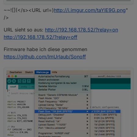
~~![](</s><URL url=)
http://i.imgur.com/taYIE9G.png
"
/>
URL sieht so aus:
http://192.168.178.52/?relay=on
http://192.168.178.52/?relay=off
Firmware habe ich diese genommen
https://github.com/ImUrlaub/Sonoff