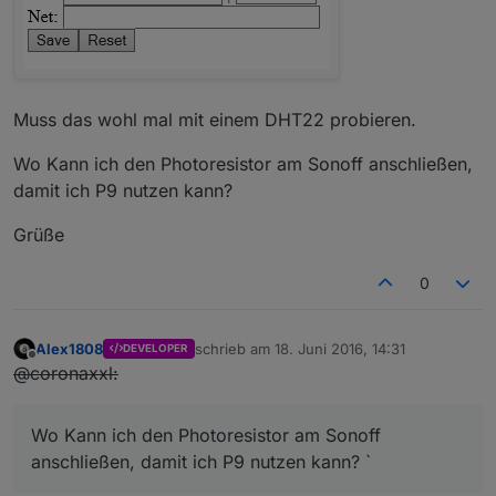
Muss das wohl mal mit einem DHT22 probieren.
Wo Kann ich den Photoresistor am Sonoff anschließen,
damit ich P9 nutzen kann?
Grüße
0
Alex1808
schrieb am
18. Juni 2016, 14:31
DEVELOPER
zuletzt editiert von
Offline
@coronaxxl:
Wo Kann ich den Photoresistor am Sonoff
anschließen, damit ich P9 nutzen kann? `