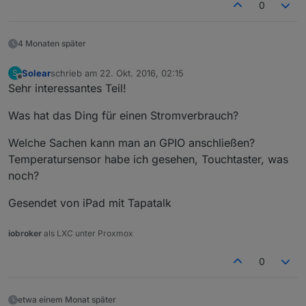
0
4 Monaten später
Solear
schrieb am
22. Okt. 2016, 02:15
S
zuletzt editiert von
Offline
Sehr interessantes Teil!
Was hat das Ding für einen Stromverbrauch?
Welche Sachen kann man an GPIO anschließen?
Temperatursensor habe ich gesehen, Touchtaster, was
noch?
Gesendet von iPad mit Tapatalk
iobroker
als LXC unter Proxmox
0
etwa einem Monat später