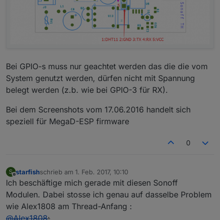
Bei GPIO-s muss nur geachtet werden das die die vom
System genutzt werden, dürfen nicht mit Spannung
belegt werden (z.b. wie bei GPIO-3 für RX).
Bei dem Screenshots vom 17.06.2016 handelt sich
speziell für MegaD-ESP firmware
0
starfish
schrieb am
1. Feb. 2017, 10:10
S
zuletzt editiert von
2. Feb. 2017, 12:07
Offline
Ich beschäftige mich gerade mit diesen Sonoff
Modulen. Dabei stosse ich genau auf dasselbe Problem
wie Alex1808 am Thread-Anfang :
@
Alex1808
: