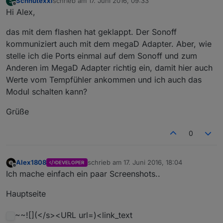
Schnutexxl
schrieb am
17. Juni 2016, 09:33
S
zuletzt editiert von
Offline
Hi Alex,
das mit dem flashen hat geklappt. Der Sonoff
kommuniziert auch mit dem megaD Adapter. Aber, wie
stelle ich die Ports einmal auf dem Sonoff und zum
Anderen im MegaD Adapter richtig ein, damit hier auch
Werte vom Tempfühler ankommen und ich auch das
Modul schalten kann?
Grüße
0
Alex1808
schrieb am
17. Juni 2016, 18:04
DEVELOPER
zuletzt editiert von
Offline
Ich mache einfach ein paar Screenshots..
Hauptseite
~~![](</s><URL url=)<link_text