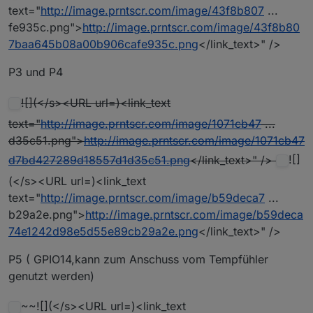
text="
http://image.prntscr.com/image/43f8b807
...
fe935c.png">
http://image.prntscr.com/image/43f8b80
7baa645b08a00b906cafe935c.png
</link_text>" />
P3 und P4
![](</s><URL url=)<link_text
text="
http://image.prntscr.com/image/1071cb47
...
d35c51.png">
http://image.prntscr.com/image/1071cb47
d7bd427289d18557d1d35c51.png
</link_text>" />
![]
(</s><URL url=)<link_text
text="
http://image.prntscr.com/image/b59deca7
...
b29a2e.png">
http://image.prntscr.com/image/b59deca
74e1242d98e5d55e89cb29a2e.png
</link_text>" />
P5 ( GPIO14,kann zum Anschuss vom Tempfühler
genutzt werden)
~~![](</s><URL url=)<link_text