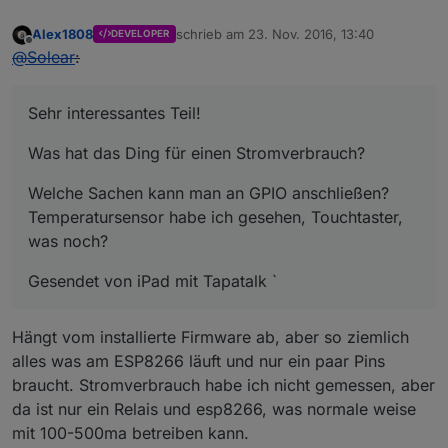
Alex1808
schrieb am
23. Nov. 2016, 13:40
DEVELOPER
zuletzt editiert von
Offline
@
Solear
:
Sehr interessantes Teil!
Was hat das Ding für einen Stromverbrauch?
Welche Sachen kann man an GPIO anschließen?
Temperatursensor habe ich gesehen, Touchtaster,
was noch?
Gesendet von iPad mit Tapatalk `
Hängt vom installierte Firmware ab, aber so ziemlich
alles was am ESP8266 läuft und nur ein paar Pins
braucht. Stromverbrauch habe ich nicht gemessen, aber
da ist nur ein Relais und esp8266, was normale weise
mit 100-500ma betreiben kann.