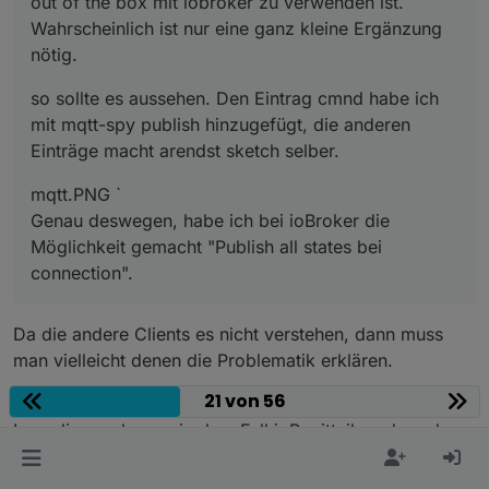
out of the box mit iobroker zu verwenden ist.
Wahrscheinlich ist nur eine ganz kleine Ergänzung
nötig.
so sollte es aussehen. Den Eintrag cmnd habe ich
mit mqtt-spy publish hinzugefügt, die anderen
Einträge macht arendst sketch selber.
mqtt.PNG `
Genau deswegen, habe ich bei ioBroker die
Möglichkeit gemacht "Publish all states bei
connection".
Da die andere Clients es nicht verstehen, dann muss
man vielleicht denen die Problematik erklären.
21 von 56
Man kann händisch im Admin so ein State erzeugen
Irgendjemand muss in dem Fall ioB mitteilen, dass der
Schaltkanal (Topic) "mqtt.0.cmnd.sonoff.POWER"