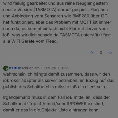
wird fleißig gearbeitet und aus reine Neugier gestern
neuste Version (TASMOTA) darauf gespielt. Flaschen
und Anbindung vom Sensoren wie BME280 über I2C
hat funktioniert, aber das Problem mit MQTT ist immer
noch da, es kommt einfach nicht klar mit server vom
ioB, was wirklich schade da TASMOTA unterstützt fast
alle WiFi Geräte vom iTead.
0
starfish
schrieb am
1. Feb. 2017, 16:15
S
zuletzt editiert von
Offline
wahrscheinlich hängts damit zusammen, dass wir den
iobroker adapter als server betreiben. im Bezug auf das
publish des Schaltbefehls müsste ioB ein client sein.
Irgendjemand muss in dem Fall ioB mitteilen, dass der
Schaltkanal (Topic) /cmnd/sonoff/POWER existiert,
damit er das in die Objekte-Liste eintragen kann.