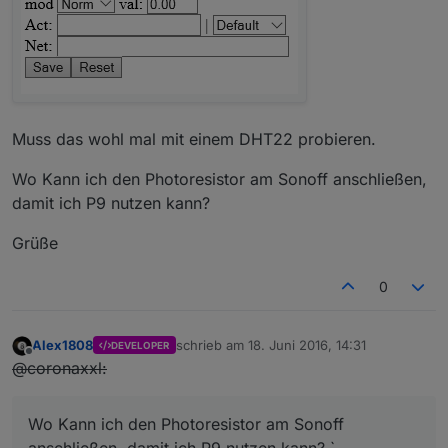
Muss das wohl mal mit einem DHT22 probieren.
Wo Kann ich den Photoresistor am Sonoff anschließen,
damit ich P9 nutzen kann?
Grüße
0
Alex1808
schrieb am
18. Juni 2016, 14:31
DEVELOPER
zuletzt editiert von
Offline
@coronaxxl:
Wo Kann ich den Photoresistor am Sonoff