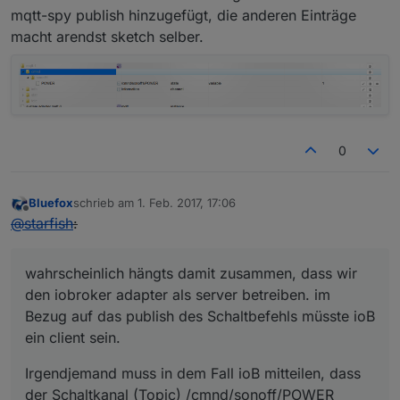
mqtt-spy publish hinzugefügt, die anderen Einträge
macht arendst sketch selber.
0
Bluefox
schrieb am
1. Feb. 2017, 17:06
zuletzt editiert von
Offline
@
starfish
:
wahrscheinlich hängts damit zusammen, dass wir
den iobroker adapter als server betreiben. im
Bezug auf das publish des Schaltbefehls müsste ioB
ein client sein.
Irgendjemand muss in dem Fall ioB mitteilen, dass
der Schaltkanal (Topic) /cmnd/sonoff/POWER