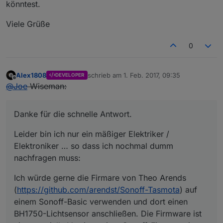
könntest.
Viele Grüße
0
Alex1808
schrieb am
1. Feb. 2017, 09:35
DEVELOPER
zuletzt editiert von
2. Jan. 2017, 17:01
Offline
@
Joe
Wiseman:
Danke für die schnelle Antwort.
Leider bin ich nur ein mäßiger Elektriker /
Elektroniker … so dass ich nochmal dumm
nachfragen muss:
Ich würde gerne die Firmare von Theo Arends
(
https://github.com/arendst/Sonoff-Tasmota
) auf
einem Sonoff-Basic verwenden und dort einen
BH1750-Lichtsensor anschließen. Die Firmware ist