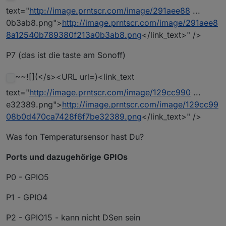
text="
http://image.prntscr.com/image/291aee88
...
0b3ab8.png">
http://image.prntscr.com/image/291aee8
8a12540b789380f213a0b3ab8.png
</link_text>" />
P7 (das ist die taste am Sonoff)
~~![](</s><URL url=)<link_text
text="
http://image.prntscr.com/image/129cc990
...
e32389.png">
http://image.prntscr.com/image/129cc99
08b0d470ca7428f6f7be32389.png
</link_text>" />
Was fon Temperatursensor hast Du?
Ports und dazugehörige GPIOs
P0 - GPIO5
P1 - GPIO4
P2 - GPIO15 - kann nicht DSen sein