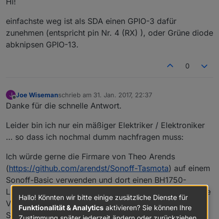
Hi!
einfachste weg ist als SDA einen GPIO-3 dafür
zunehmen (entspricht pin Nr. 4 (RX) ), oder Grüne diode
abknipsen GPIO-13.
0
Joe Wiseman
schrieb am
31. Jan. 2017, 22:37
J
zuletzt editiert von
Offline
Danke für die schnelle Antwort.
Leider bin ich nur ein mäßiger Elektriker / Elektroniker
… so dass ich nochmal dumm nachfragen muss:
Ich würde gerne die Firmare von Theo Arends
(
https://github.com/arendst/Sonoff-Tasmota
) auf einem
Sonoff-Basic verwenden und dort einen BH1750-
Lichtsensor anschließen. Die Firmware ist eine spezielle
Hallo! Könnten wir bitte einige zusätzliche Dienste für
Version seiner Sonoff-Firmware in der man wohl prima
Funktionalität & Analytics
aktivieren? Sie können Ihre
Sensoren mit einbinden kann.
Zustimmung später jederzeit ändern oder zurückziehen.