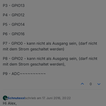
P3 - GPIO13
P4 - GPIO12
P5 - GPIO14
P6 - GPIO16
P7 - GPIO0 - kann nicht als Ausgang sein, (darf nicht
mit dem Strom geschaltet werden)
P8 - GPIO2 - kann nicht als Ausgang sein, (darf nicht
mit dem Strom geschaltet werden),
P9 - ADC~~~~~~~~~~
0
Schnutexxl
schrieb am
17. Juni 2016, 20:22
S
zuletzt editiert von
Offline
Hi Alex,