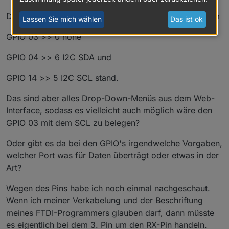
Dabei habe ich einen Screenshot gesehen, in dem beim
Lassen Sie mich wählen
Das ist ok
GPIO 03 >> 0 none
GPIO 04 >> 6 I2C SDA und
GPIO 14 >> 5 I2C SCL stand.
Das sind aber alles Drop-Down-Menüs aus dem Web-
Interface, sodass es vielleicht auch möglich wäre den
GPIO 03 mit dem SCL zu belegen?
Oder gibt es da bei den GPIO's irgendwelche Vorgaben,
welcher Port was für Daten überträgt oder etwas in der
Art?
Wegen des Pins habe ich noch einmal nachgeschaut.
Wenn ich meiner Verkabelung und der Beschriftung
meines FTDI-Programmers glauben darf, dann müsste
es eigentlich bei dem 3. Pin um den RX-Pin handeln.