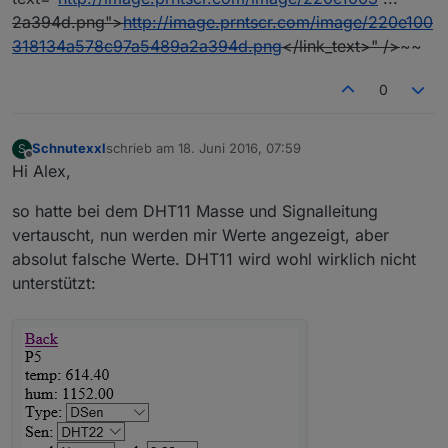
2a394d.png">
http://image.prntscr.com/image/220e100
318134a578c97a5489a2a394d.png
</link_text>" />
~~
0
Schnutexxl
schrieb am
18. Juni 2016, 07:59
S
zuletzt editiert von
Offline
Hi Alex,
so hatte bei dem DHT11 Masse und Signalleitung
vertauscht, nun werden mir Werte angezeigt, aber
absolut falsche Werte. DHT11 wird wohl wirklich nicht
unterstützt: