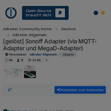
Weiter zum Inhalt
ioBroker Community Home
Deutsch
ioBroker Allgemein
[gelöst] Sonoff Adapter (via MQTT-
Adapter und MegaD-Adapter)
Verschoben
ioBroker Allgemein
adapter
56
12
33.8k
Anmelden zum Antworten