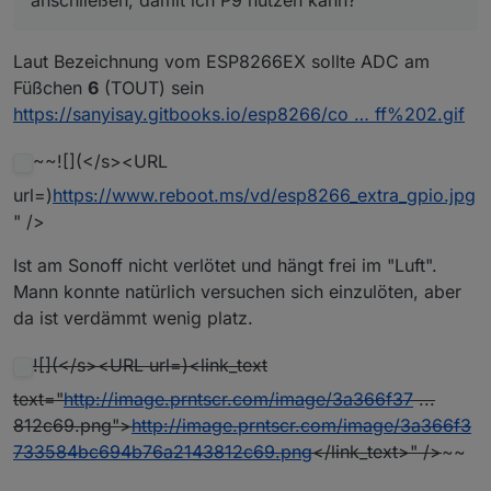
anschließen, damit ich P9 nutzen kann? `
Laut Bezeichnung vom ESP8266EX sollte ADC am
Füßchen
6
(TOUT) sein
https://sanyisay.gitbooks.io/esp8266/co … ff%202.gif
~~![](</s><URL
url=)
https://www.reboot.ms/vd/esp8266_extra_gpio.jpg
" />
Ist am Sonoff nicht verlötet und hängt frei im "Luft".
Mann konnte natürlich versuchen sich einzulöten, aber
da ist verdämmt wenig platz.
![](</s><URL url=)<link_text
text="
http://image.prntscr.com/image/3a366f37
...
812c69.png">
http://image.prntscr.com/image/3a366f3
733584bc694b76a2143812c69.png
</link_text>" />
~~