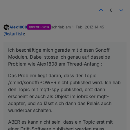
0
Alex1808
schrieb am
1. Feb. 2017, 14:45
DEVELOPER
zuletzt editiert von
Offline
@
starfish
:
Ich beschäftige mich gerade mit diesen Sonoff
Modulen. Dabei stosse ich genau auf dasselbe
Problem wie Alex1808 am Thread-Anfang :
Das Problem liegt daran, dass der Topic
/cmnd/sonoff/POWER nicht published wird. Ich hab
den Topic mit mqtt-spy published, erst dann
erscheint er auch als Objekt im iobroker mqtt-
adapter, und so lässt sich dann das Relais auch
wunderbar schalten.
ABER es kann nicht sein, dass ein Topic erst mit
einer Dritt-Software published werden muss.