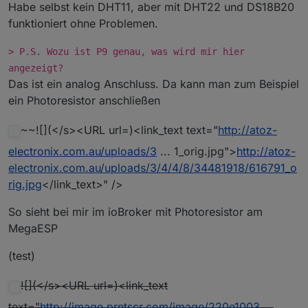
Habe selbst kein DHT11, aber mit DHT22 und DS18B20
funktioniert ohne Problemen.
> P.S. Wozu ist P9 genau, was wird mir hier
angezeigt?
Das ist ein analog Anschluss. Da kann man zum Beispiel
ein Photoresistor anschließen
~~![](</s><URL url=)<link_text text="
http://atoz-
electronix.com.au/uploads/3
... 1_orig.jpg">
http://atoz-
electronix.com.au/uploads/3/4/4/8/34481918/616791_o
rig.jpg
</link_text>" />
So sieht bei mir im ioBroker mit Photoresistor am
MegaESP
(test)
![](</s><URL url=)<link_text
text="
http://image.prntscr.com/image/220e1003
...