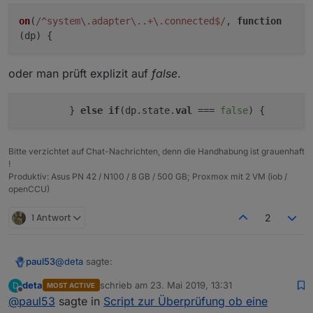
on
(
/^system\.adapter\..+\.connected$/
,
function
(
dp
) {
oder man prüft explizit auf
false
.
         } 
else
if
(dp.state.
val
 === 
false
Bitte verzichtet auf Chat-Nachrichten, denn die Handhabung ist grauenhaft
!
Produktiv: Asus PN 42 / N100 / 8 GB / 500 GB; Proxmox mit 2 VM (iob /
openCCU)
1 Antwort
2
@
deta
sagte:
paul53
deta
schrieb am
23. Mai 2019, 13:31
D
MOST ACTIVE
zuletzt editiert von
Offline
@
paul53
sagte in
warn Object "system,adapter,lgtv,0,alive" does not
Script zur Überprüfung ob eine
exist