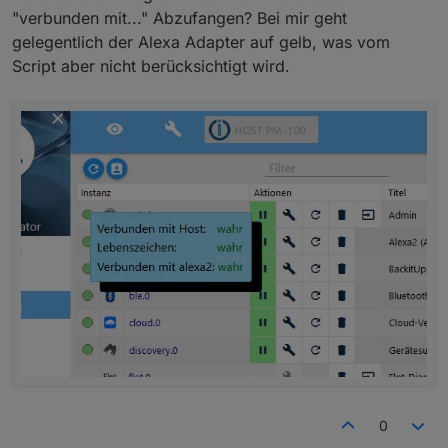
      } 
else
if
(dp.
state
.
val
 === 
false
 && dp.
old
"verbunden mit..." Abzufangen? Bei mir geht
         timer = 
setTimeout
(
function
(
) {
gelegentlich der Alexa Adapter auf gelb, was vom
alarmMsg
(dp.
common
.
name
 + 
' meldet P
Script aber nicht berücksichtigt wird.
            timer = 
null
;
         }, 
5000
);
      } 
   }
});
0