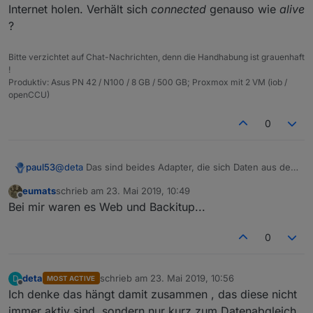
Internet holen. Verhält sich
connected
genauso wie
alive
?
Bitte verzichtet auf Chat-Nachrichten, denn die Handhabung ist grauenhaft
!
Produktiv: Asus PN 42 / N100 / 8 GB / 500 GB; Proxmox mit 2 VM (iob /
openCCU)
0
paul53
@
deta
Das sind beides Adapter, die sich Daten aus dem
Internet holen. Verhält sich
connected
genauso wie
eumats
schrieb am
23. Mai 2019, 10:49
alive
?
zuletzt editiert von
Offline
Bei mir waren es Web und Backitup...
0
deta
schrieb am
23. Mai 2019, 10:56
D
MOST ACTIVE
zuletzt editiert von
Offline
Ich denke das hängt damit zusammen , das diese nicht
immer aktiv sind, sondern nur kurz zum Datenabgleich.