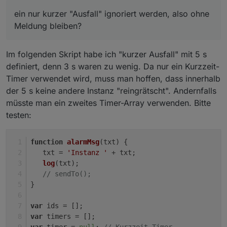
ein nur kurzer "Ausfall" ignoriert werden, also ohne
Meldung bleiben?
Im folgenden Skript habe ich "kurzer Ausfall" mit 5 s
definiert, denn 3 s waren zu wenig. Da nur ein Kurzzeit-
Timer verwendet wird, muss man hoffen, dass innerhalb
der 5 s keine andere Instanz "reingrätscht". Andernfalls
müsste man ein zweites Timer-Array verwenden. Bitte
testen:
function
alarmMsg
(
txt
) {
   txt = 
'Instanz '
 + txt; 
log
(txt);
// sendTo();
}
var
 ids = [];
var
 timers = [];
var
 timer = 
null
; 
// Kurzzeit-Timer