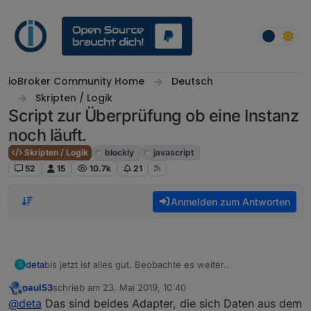
Weiter zum Inhalt
ioBroker Community Home
Deutsch
Skripten / Logik
Script zur Überprüfung ob eine Instanz
noch läuft.
Skripten / Logik
blockly
javascript
52
15
10.7k
21
Anmelden zum Antworten
deta
bis jetzt ist alles gut. Beobachte es weiter..
D
paul53
schrieb am
23. Mai 2019, 10:40
zuletzt editiert von
Offline
@
deta
Das sind beides Adapter, die sich Daten aus dem