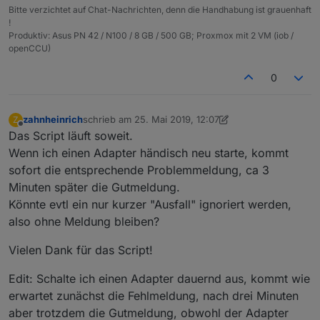
Bitte verzichtet auf Chat-Nachrichten, denn die Handhabung ist grauenhaft
         timers[idx] = 
setTimeout
(
function
(
) {
!
            timers[idx] = 
null
;
Produktiv: Asus PN 42 / N100 / 8 GB / 500 GB; Proxmox mit 2 VM (iob /
alarmMsg
(dp.
common
.
name
 + 
' läuft wi
openCCU)
         }, 
150000
); 
// 2,5 Minuten
      } 
else
if
(dp.
state
.
val
 === 
false
 && !timer
0
   }
});
zahnheinrich
schrieb am
25. Mai 2019, 12:07
Z
zuletzt editiert von zahnheinrich
Offline
Das Script läuft soweit.
Wenn ich einen Adapter händisch neu starte, kommt
sofort die entsprechende Problemmeldung, ca 3
Minuten später die Gutmeldung.
Könnte evtl ein nur kurzer "Ausfall" ignoriert werden,
also ohne Meldung bleiben?
Vielen Dank für das Script!
Edit: Schalte ich einen Adapter dauernd aus, kommt wie
erwartet zunächst die Fehlmeldung, nach drei Minuten
aber trotzdem die Gutmeldung, obwohl der Adapter