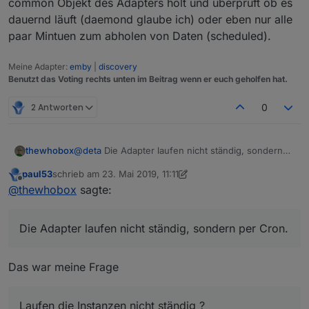
common Objekt des Adapters holt und überprüft ob es
dauernd läuft (daemond glaube ich) oder eben nur alle
paar Mintuen zum abholen von Daten (scheduled).
Meine Adapter:
emby
|
discovery
Benutzt das Voting rechts unten im Beitrag wenn er euch geholfen hat.
2 Antworten
0
@
deta
Die Adapter laufen nicht ständig, sondern
thewhobox
per Cron.
paul53
schrieb am
23. Mai 2019, 11:11
In der io-package.json sieht man das schön:
"mode": "schedule",

zuletzt editiert von paul53
Offline
@
thewhobox
sagte:
Evtl müsste man noch einbauen, dass er sich das
common Objekt des Adapters holt und überprüft
Die Adapter laufen nicht ständig, sondern per Cron.
ob es dauernd läuft (daemond glaube ich) oder
eben nur alle paar Mintuen zum abholen von Daten
(scheduled).
Das war meine Frage
Laufen die Instanzen nicht ständig ?