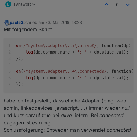
D
1 Antwort
0
paul53
schrieb am
23. Mai 2019, 13:23
zuletzt editiert von
Offline
Mit folgendem Skript
on
(
/^system\.adapter\..+\.alive$/
, 
function
(
dp
) {
log
(dp.
common
.
name
 + 
': '
 + dp.
state
.
val
);
});
on
(
/^system\.adapter\..+\.connected$/
, 
function
(
d
log
(dp.
common
.
name
 + 
': '
 + dp.
state
.
val
);
});
habe ich festgestellt, dass etliche Adapter (ping, web,
admin, linkeddevices, javascript, ...) immer wieder
null
und kurz darauf
true
bei
alive
liefern. Bei
connected
dagegen ist es ruhig.
Schlussfolgerung: Entweder man verwendet
connected