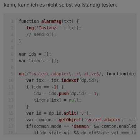
kann, kann ich es nicht selbst vollständig testen.
function
alarmMsg
(
txt
) {
log
(
'Instanz '
 + txt);
// sendTo();
}
var
 ids = [];
var
 timers = [];
on
(
/^system\.adapter\..+\.alive$/
, 
function
(
dp
) 
var
 idx = ids.
indexOf
(dp.
id
);
if
(idx == -
1
) {
      idx = ids.
push
(dp.
id
) - 
1
;
      timers[idx] = 
null
;
   }
var
 id = dp.
id
.
split
(
'.'
);
var
 common = 
getObject
(
'system.adapter.'
 + id
if
(common.
mode
 == 
'daemon'
 && common.
enabled
)
if
(dp.
state
.
val
 && dp.
oldState
.
val
 === 
fal
if
(timers[idx]) 
clearTimeout
(timers[idx