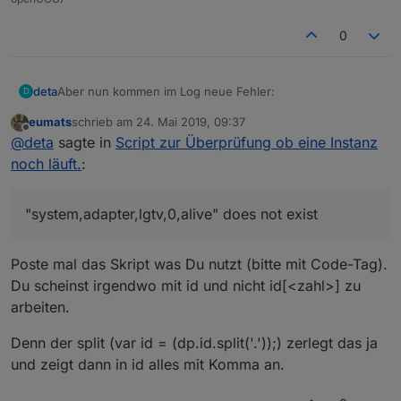
0
Aber nun kommen im Log neue Fehler:
deta
D
eumats
schrieb am
24. Mai 2019, 09:37
zuletzt editiert von
Offline
@
deta
sagte in
Script zur Überprüfung ob eine Instanz
Spoiler
noch läuft.
:
"system,adapter,lgtv,0,alive" does not exist
Poste mal das Skript was Du nutzt (bitte mit Code-Tag).
Du scheinst irgendwo mit id und nicht id[<zahl>] zu
arbeiten.
Denn der split (var id = (dp.id.split('.'));) zerlegt das ja
und zeigt dann in id alles mit Komma an.