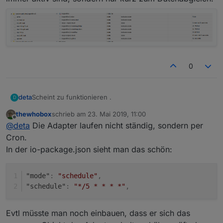
0
Scheint zu funktionieren .
deta
D
thewhobox
schrieb am
23. Mai 2019, 11:00
Nur jetzt Meckert er . das der Adapter Das Wetter und
zuletzt editiert von
Offline
@
deta
Die Adapter laufen nicht ständig, sondern per
tvspielfilm ein Problem mit alive haben.
Laufen aber .
cu Deta
Cron.
In der io-package.json sieht man das schön:
"mode"
:
"schedule"
,
"schedule"
:
"*/5 * * * *"
,
Evtl müsste man noch einbauen, dass er sich das