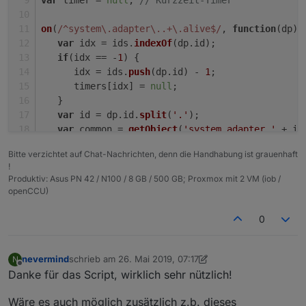
on
(
/^system\.adapter\..+\.alive$/
, 
function
(
dp
) 
var
 idx = ids.
indexOf
(dp.
id
);
if
(idx == -
1
) {
      idx = ids.
push
(dp.
id
) - 
1
;
      timers[idx] = 
null
;
   }
var
 id = dp.
id
.
split
(
'.'
);
var
 common = 
getObject
(
'system.adapter.'
 + id
if
(common.
mode
 == 
'daemon'
 && common.
enabled
)
Bitte verzichtet auf Chat-Nachrichten, denn die Handhabung ist grauenhaft
if
(dp.
state
.
val
 && dp.
oldState
.
val
 === 
fal
!
if
(timer) {
Produktiv: Asus PN 42 / N100 / 8 GB / 500 GB; Proxmox mit 2 VM (iob /
clearTimeout
(timer);
openCCU)
            timer = 
null
;
         } 
else
 {
0
if
(timers[idx]) 
clearTimeout
(timers[
            timers[idx] = 
setTimeout
(
function
(
) 
               timers[idx] = 
null
;
nevermind
schrieb am
26. Mai 2019, 07:17
N
zuletzt editiert von nevermind
Offline
alarmMsg
(dp.
common
.
name
 + 
' läuft
Danke für das Script, wirklich sehr nützlich!
            }, 
150000
); 
// 2,5 Minuten
Wäre es auch möglich zusätzlich z.b. dieses
         }   