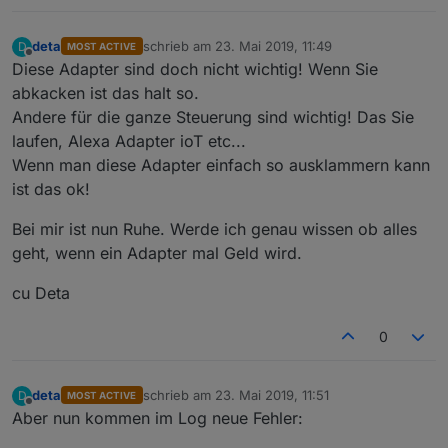
deta
schrieb am
23. Mai 2019, 11:49
D
MOST ACTIVE
zuletzt editiert von
Offline
Diese Adapter sind doch nicht wichtig! Wenn Sie
abkacken ist das halt so.
Andere für die ganze Steuerung sind wichtig! Das Sie
laufen, Alexa Adapter ioT etc...
Wenn man diese Adapter einfach so ausklammern kann
ist das ok!
Bei mir ist nun Ruhe. Werde ich genau wissen ob alles
geht, wenn ein Adapter mal Geld wird.
cu Deta
0
deta
schrieb am
23. Mai 2019, 11:51
D
MOST ACTIVE
zuletzt editiert von
Offline
Aber nun kommen im Log neue Fehler: