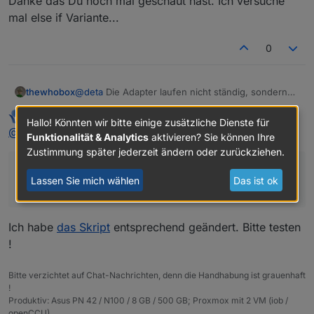
Danke das Du noch mal geschaut hast. Ich versuche
admin, linkeddevices, javascript, ...) immer wieder
null
mal else if Variante...
und kurz darauf
true
bei
alive
liefern. Bei
connected
on(/^system\.adapter\..+\.connected$/, functio
dagegen ist es ruhig.
    log(dp.common.name + ': ' + dp.state.val);

oder man prüft explizit auf
false
.
0
Schlussfolgerung: Entweder man verwendet
connected
@
deta
Die Adapter laufen nicht ständig, sondern
thewhobox
per Cron.
paul53
schrieb am
23. Mai 2019, 16:26
In der io-package.json sieht man das schön:
"mode": "schedule",

zuletzt editiert von
Hallo! Könnten wir bitte einige zusätzliche Dienste für
Offline
@
thewhobox
sagte:
Funktionalität & Analytics
aktivieren? Sie können Ihre
Evtl müsste man noch einbauen, dass er sich das
Zustimmung später jederzeit ändern oder zurückziehen.
common Objekt des Adapters holt und überprüft
dass er sich das common Objekt des Adapters holt
ob es dauernd läuft (daemond glaube ich) oder
Lassen Sie mich wählen
Das ist ok
eben nur alle paar Mintuen zum abholen von Daten
und überprüft ob es dauernd läuft
(scheduled).
Ich habe
das Skript
entsprechend geändert. Bitte testen
!
Bitte verzichtet auf Chat-Nachrichten, denn die Handhabung ist grauenhaft
!
Produktiv: Asus PN 42 / N100 / 8 GB / 500 GB; Proxmox mit 2 VM (iob /
openCCU)