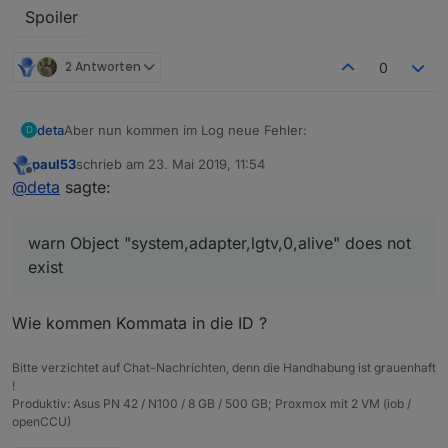
Spoiler
2 Antworten
0
Aber nun kommen im Log neue Fehler:
deta
D
paul53
schrieb am
23. Mai 2019, 11:54
zuletzt editiert von
Offline
@
deta
sagte:
Spoiler
warn Object "system,adapter,lgtv,0,alive" does not
exist
Wie kommen Kommata in die ID ?
Bitte verzichtet auf Chat-Nachrichten, denn die Handhabung ist grauenhaft
!
Produktiv: Asus PN 42 / N100 / 8 GB / 500 GB; Proxmox mit 2 VM (iob /
openCCU)