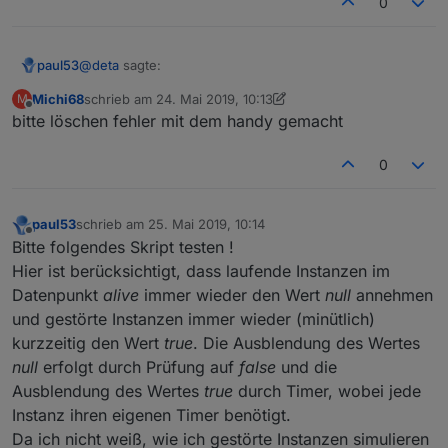
0
@
deta
sagte:
paul53
Michi68
schrieb am
24. Mai 2019, 10:13
M
zuletzt editiert von Michi68
Offline
bitte löschen fehler mit dem handy gemacht
Das Wetter und tvspielfilm ein Problem mit alive
0
Laufen die Instanzen nicht ständig ? Dann ergänze die
Zeile
paul53
schrieb am
25. Mai 2019, 10:14
zuletzt editiert von
Offline
um diese Adapter.
Bitte folgendes Skript testen !
Hier ist berücksichtigt, dass laufende Instanzen im
Datenpunkt
alive
immer wieder den Wert
null
annehmen
und gestörte Instanzen immer wieder (minütlich)
kurzzeitig den Wert
true
. Die Ausblendung des Wertes
null
erfolgt durch Prüfung auf
false
und die
Ausblendung des Wertes
true
durch Timer, wobei jede
Instanz ihren eigenen Timer benötigt.
Da ich nicht weiß, wie ich gestörte Instanzen simulieren