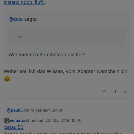
Instanz noch läuft.
:
Wie kommen Kommata in die ID ?
@
deta
sagte:
Wie kommen Kommata in die ID ?
Woher soll ich das Wissen, vom Adapter warscheinlich
0
Mit folgendem Skript
paul53
eumats
schrieb am
23. Mai 2019, 13:40
on(/^system\.adapter\..+\.alive$/, function(dp)
zuletzt editiert von
Offline
@
paul53
    log(dp.common.name + ': ' + dp.state.val);

habe ich festgestellt, dass etliche Adapter (ping, web,
});
