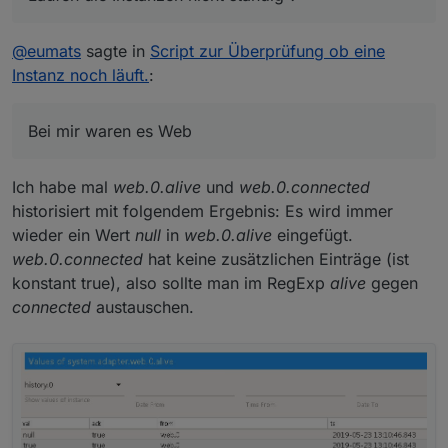
@
eumats
sagte in
Script zur Überprüfung ob eine
Instanz noch läuft.
:
Bei mir waren es Web
Ich habe mal
web.0.alive
und
web.0.connected
historisiert mit folgendem Ergebnis: Es wird immer
wieder ein Wert
null
in
web.0.alive
eingefügt.
web.0.connected
hat keine zusätzlichen Einträge (ist
konstant true), also sollte man im RegExp
alive
gegen
connected
austauschen.