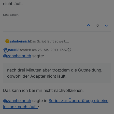
nicht läuft.
MfG Ulrich
0
Das Script läuft soweit.
zahnheinrich
Z
Wenn ich einen Adapter händisch neu starte,
paul53
schrieb am
25. Mai 2019, 17:57
kommt sofort die entsprechende
Vielen Dank für das Script!
zuletzt editiert von paul53
Offline
@
zahnheinrich
sagte:
Problemmeldung, ca 3 Minuten später die
Gutmeldung.
Edit: Schalte ich einen Adapter dauernd aus,
Könnte evtl ein nur kurzer "Ausfall" ignoriert
kommt wie erwartet zunächst die Fehlmeldung,
nach drei Minuten aber trotzdem die Gutmeldung,
werden, also ohne Meldung bleiben?
nach drei Minuten aber trotzdem die
Gutmeldung, obwohl der Adapter nicht läuft.
obwohl der Adapter nicht läuft.
Das kann ich bei mir nicht nachvollziehen.
@
zahnheinrich
sagte in
Script zur Überprüfung ob eine
Instanz noch läuft.
: