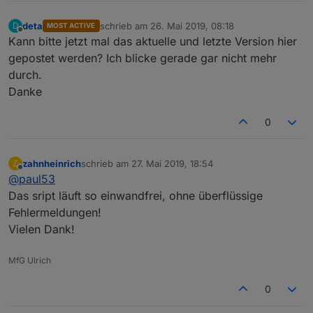
deta
schrieb am
26. Mai 2019, 08:18
D
MOST ACTIVE
zuletzt editiert von
Offline
Kann bitte jetzt mal das aktuelle und letzte Version hier
gepostet werden? Ich blicke gerade gar nicht mehr
durch.
Danke
0
zahnheinrich
schrieb am
27. Mai 2019, 18:54
Z
zuletzt editiert von
Offline
@
paul53
Das sript läuft so einwandfrei, ohne überflüssige
Fehlermeldungen!
Vielen Dank!
MfG Ulrich
0