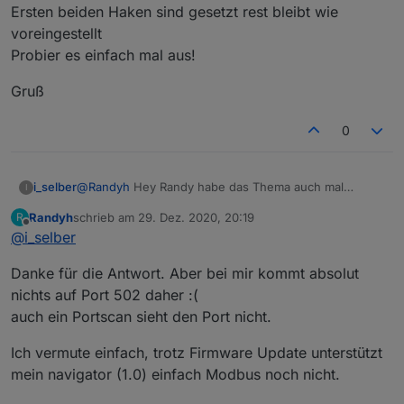
Ersten beiden Haken sind gesetzt rest bleibt wie
voreingestellt
Probier es einfach mal aus!
Gruß
0
@
Randyh
Hey Randy habe das Thema auch mal
i_selber
I
probiert und teilweise Daten aus der IDM
Randyh
schrieb am
29. Dez. 2020, 20:19
R
Wärmepumpe abgreifen können. Habe dazu
Gruß
zuletzt editiert von
Offline
@
i_selber
folgendes eingegeben: ![alt text](
Danke für die Antwort. Aber bei mir kommt absolut
nichts auf Port 502 daher :(
image url)
auch ein Portscan sieht den Port nicht.
Wichtig ist das du die richtigen Adressen eingibst.
Habe keine 100% passende Adressen habe mit Trial
Ich vermute einfach, trotz Firmware Update unterstützt
and Error die Adressen rausgefunden. Diese
mein navigator (1.0) einfach Modbus noch nicht.
funktionieren auch! Wenn noch jemand weitere
funktionierende Adressen hat dann bitte