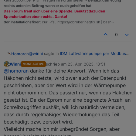
kein Support per PN! - Fragen im Forum stellen -
Benutzt das Voting
rechts unten im Beitrag wenn er euch geholfen hat.
Das Forum freut sich über eine Spende. Benutzt dazu den
Spendenbutton oben rechts. Danke!
der Installationsfixer:
curl -fsL https://iobroker.net/fix.sh | bash -
0
@
winni
sagte in
IDM Luftwärmepumpe per Modbus
Homoran
anbinden klappt nicht :( Tipps?
:
Winni
schrieb am
23. Apr. 2023, 18:51
MOST ACTIVE
zuletzt editiert von
Offline
Die Beschreibung a
@
homoran
danke für deine Antwort. Wenn ich das
Häkchen nicht setzte, wird zwar auch der Datenpunkt
geschrieben, aber der Wert wird in der Wärmepumpe
in der Doku
nicht übernommen. Das passiert nur, wenn das Häkchen
https://www.iobroker.net/#de/adapters/adapterref/io
gesetzt ist. Da der Eprom nur eine begrenzte Anzahl an
broker.modbus/README.md
Schreibzugriffen aushält, will ich natürlich vermeiden,
ist zwar auch nur eine automatisierte Übersetzung,
dass durch regelmäßiges Wiederholungen das Teil
aber scheint das Gegenteil zur zyklischen
Beschreibung zu sein.
ich habe bei meinen Geräten keine Haken drin
beschädigt bzw. zerstört wird.
Vielleicht mache ich mir unbegründet Sorgen, aber