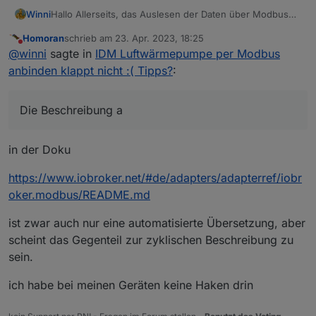
Winni
Hallo Allerseits, das Auslesen der Daten über Modbus
meiner IDM AERO ALM 6-15 klappt ganz gut. Jetzt wollte
Homoran
schrieb am
23. Apr. 2023, 18:25
ich Werte in den EEPROM schreiben. Ich habe
zuletzt editiert von
Nicht stören
@
winni
sagte in
IDM Luftwärmepumpe per Modbus
verschiedene Sachen probiert, funktioniert hat es nur
wenn ich in den Einstellungen das Häkchen bei WP
anbinden klappt nicht :( Tipps?
:
setze. Die
Beschreibung
auf github sagt dazu nichts aus,
was da eigentlich passiert wenn das Häkchen gesetzt
ist. Was ich natürlich vermeiden will ist, dass Werte
Die Beschreibung a
unnötig oft in den EEPROM geschrieben werden. Weiss
jemand was genau passiert wenn das Häkchen gesetzt
wird? Danke.
in der Doku
https://www.iobroker.net/#de/adapters/adapterref/iobr
oker.modbus/README.md
ist zwar auch nur eine automatisierte Übersetzung, aber
scheint das Gegenteil zur zyklischen Beschreibung zu
sein.
ich habe bei meinen Geräten keine Haken drin