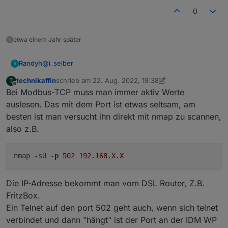
0
etwa einem Jahr später
@
i_selber
Randyh
R
technikaffin
schrieb am
22. Aug. 2022, 19:38
T
Danke für die Antwort. Aber bei mir kommt absolut
zuletzt editiert von technikaffin
Offline
Bei Modbus-TCP muss man immer aktiv Werte
nichts auf Port 502 daher :(
auch ein Portscan sieht den Port nicht.
Ich vermute einfach, trotz Firmware Update unterstützt
auslesen. Das mit dem Port ist etwas seltsam, am
mein navigator (1.0) einfach Modbus noch nicht.
besten ist man versucht ihn direkt mit nmap zu scannen,
Vom Hersteller die entsprechenden Adressen in einem
also z.B.
PDF hätte ich - bei Interesse -> PN
viele Grüße
nmap -sU -
p
502
192.168
.X
.X
Die IP-Adresse bekommt man vom DSL Router, Z.B.
FritzBox.
Ein Telnet auf den port 502 geht auch, wenn sich telnet
verbindet und dann "hängt" ist der Port an der IDM WP