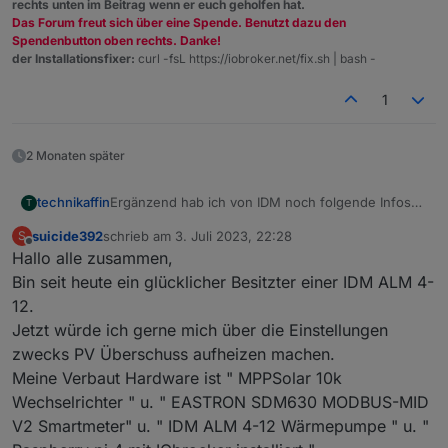
rechts unten im Beitrag wenn er euch geholfen hat.
Das Forum freut sich über eine Spende. Benutzt dazu den
Spendenbutton oben rechts. Danke!
der Installationsfixer:
curl -fsL https://iobroker.net/fix.sh | bash -
1
2 Monaten später
Ergänzend hab ich von IDM noch folgende Infos
technikaffin
T
bekommen, zum Thema PV Überschuss laden:
suicide392
schrieb am
3. Juli 2023, 22:28
S
Es gibt noch neu folgende RW Holding Register
zuletzt editiert von
Offline
Hallo alle zusammen,
(die in der PDF Doku aus dem vorigen Post sind
laut IDM veraltet):
Die Logik ist folgende:
Bin seit heute ein glücklicher Besitzter einer IDM ALM 4-
In der Bedienungsanleitung im Abschnitt
12.
"Parameter Smart Grid": in dem Menü muss dazu
PV005+PV006: Sobald die Wärmepumpe mit PV
Jetzt würde ich gerne mich über die Einstellungen
Warmwasserbereitung (PV002) auf „Ja“ gestellt
Überschuss betrieben wird, sind das die neuen
zwecks PV Überschuss aufheizen machen.
werden. Wenn das Menü bei euch im Display an
Ausschaltkriterien die erreicht werden müssen.
Man muss also nur einmal diese beiden Werte auf
der WP nicht sichtbar ist, muss man das erst vom
Wenn also z.B. normalerweise die WW-Ladung
eine gewünschte Zielgröße konfigurieren, und
Meine Verbaut Hardware ist " MPPSolar 10k
Servicetechniker freischalten lassen (war bei mir
Ausschalttemperatur mit 50°C hinterlegt ist, PV005
danach nur noch den PV-Überschuss
Bei mir ist es im Sommer zum Beispiel so, dass die
Wechselrichter " u. " EASTRON SDM630 MODBUS-MID
so).
jedoch 55°C hinterlegt sind, regelt die WP bei
signalisieren.
WW-Temperatur eigentlich 24 Stunden lang total
V2 Smartmeter" u. " IDM ALM 4-12 Wärmepumpe " u. "
Netzbezug wie immer auf die 50°C, wenn jedoch
Wie man den PV-Überschuss signalisiert ist
stabil bleibt. Wenn wir dann morgens duschen fällt
Das muss man einfach mal ein paar Tage lange