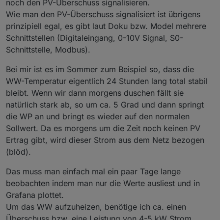
noch den PV-Überschuss signalisieren.
1048	Luftansaugtemperatu
Wie man den PV-Überschuss signalisiert ist übrigens
1050	Luftwärmetauschertemp
prinzipiell egal, es gibt laut Doku bzw. Model mehrere
1052	Solar Kollektortempe
1054	Solar Ladetemperatu
Schnittstellen (Digitaleingang, 0-10V Signal, S0-
1056	Solar Kollektorrückla
Schnittstelle, Modbus).
1058	Solar Wärmequellenreferenz
1060	Gemittelte Aussentemp
Bei mir ist es im Sommer zum Beispiel so, dass die
1062	Wärmequelleneintritsste
WW-Temperatur eigentlich 24 Stunden lang total stabil
1064	IDm Systemkühlung - Lad
bleibt. Wenn wir dann morgens duschen fällt sie
1066	IDM Systemkühlung - Rü
1068	Wärmemenge Wärmepumpenvo
natürlich stark ab, so um ca. 5 Grad und dann springt
1070	Wärmemenge HGL-Vorlauf	
die WP an und bringt es wieder auf den normalen
1072	Wärmemenge Momentanlei
Sollwert. Da es morgens um die Zeit noch keinen PV
1074	Wärmemenge Solar	Wä
Ertrag gibt, wird dieser Strom aus dem Netz bezogen
1076	Wärmemenge gesamt
1078	Wärmemenge Heizen g
(blöd).
1080	Wärmemenge HGL gesam
1082	Wärmemenge Kühlen g
Das muss man einfach mal ein paar Tage lange
1084	Wärmemenge Solar gesa
beobachten indem man nur die Werte ausliest und in
1086	Summe Durchflussmengenzä
Grafana plottet.
1088	Betriebsstundenzähler Wä
1500	Aktuelle Störungsnu
Um das WW aufzuheizen, benötige ich ca. einen
1501	Betriebsart Wärmepumpe	
Überschuss bzw. eine Leistung von 4-5 kW Strom.