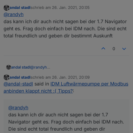
so
andal stadl
schrieb am
26. Jan. 2021, 20:05
Also in die Fachmannebene komme ich rein, das ist
zuletzt editiert von
Offline
@
randyh
kein Problem.
Ich wüsste jetzt nicht, wo da was zu finden ist - mit
Ich hätte jetzt eher gedacht, dass dies evtl. bei meinem
das kann ich dir auch nicht sagen bei der 1.7 Navigator
Modbus. Schaue es aber mal zur Sicherheit nochmals
Navigator 1 noch nicht geht
geht es. Frag doch einfach bei IDM nach. Die sind echt
alles komplett durch.
total freundlich und geben dir bestimmt Auskunft
0
andal stadl
@
randyh
das kann ich dir auch nicht sagen bei der 1.7
andal stadl
schrieb am
26. Jan. 2021, 20:09
Navigator geht es. Frag doch einfach bei IDM nach.
zuletzt editiert von
Offline
@
andal-stadl
said in
IDM Luftwärmepumpe per Modbus
Die sind echt total freundlich und geben dir
bestimmt Auskunft
anbinden klappt nicht :( Tipps?
:
@
randyh
das kann ich dir auch nicht sagen bei der 1.7
Navigator geht es. Frag doch einfach bei IDM nach.
Die sind echt total freundlich und geben dir