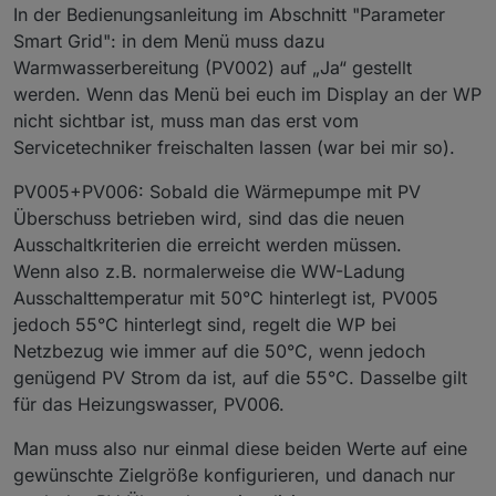
1504	
Status
Heizkreis
C
Status
Heizkreis
C
1000	Aussentemperatur	
In der Bedienungsanleitung im Abschnitt "Parameter
1505	
Status
Heizkreis
D
Status
Heizkreis
D
ma_de_812049_Modbus TCP_Navigator 1.0 und
1002	Wärmepumpen Vorlauftem
Smart Grid": in dem Menü muss dazu
1.7.pdf
1506	
Status
Heizkreis
E
Status
Heizkreis
E
1004	HGL Vorlauftemperatu
Warmwasserbereitung (PV002) auf „Ja“ gestellt
1006	Wärmequellenaustrittste
1507	
Status
Heizkreis
F
Status
Heizkreis
F
werden. Wenn das Menü bei euch im Display an der WP
1008	Wärmepumpen Rücklauftempe
1508	
Status
Heizkreis
G
Status
Heizkreis
G
1010	Kältespeichertemperat
nicht sichtbar ist, muss man das erst vom
1509	
Status
Verdichter
1
Status
Verdichter
1
1012	Trinkwassererwärmertem
Servicetechniker freischalten lassen (war bei mir so).
1510	
Status
Verdichter
2
Status
Verdichter
2
1014	Frischwasserzapftemp
1511	
Status
Verdichter
3
Status
Verdichter
3
1016	Heizkreis A Vorlauftem
PV005+PV006: Sobald die Wärmepumpe mit PV
1512	
Status
Verdichter
4
Status
Verdichter
4
1018	Heizkreis B Vorlauftem
1513	
Status
Ladepumpe
Status
Ladepumpe
(0=
Überschuss betrieben wird, sind das die neuen
1020	Heizkreis C Vorlauftem
1514	
Status
Wärmequellenpumpe
Status
Wärme
1022	Heizkreis D Vorlauftem
Ausschaltkriterien die erreicht werden müssen.
1515	
Status
Zwischenkreispumpe
Status
Zwisc
1024	Heizkreis E Vorlauftem
Wenn also z.B. normalerweise die WW-Ladung
1026	Heizkreis F Vorlauftem
1516	
Status
ISC
Kältespeicherpumpe
Status
ISC
K
Ausschalttemperatur mit 50°C hinterlegt ist, PV005
1028	Heizkreis G Vorlauftem
1517	
Status
ISC
Rückkühlpumpe
Status
ISC
R
jedoch 55°C hinterlegt sind, regelt die WP bei
1030	Heizkreis A Raumgerä
1518	
Anzahl
laufende
Verdichterstufen
Heizen
gesa
1032	Heizkreis B Raumgerä
Netzbezug wie immer auf die 50°C, wenn jedoch
1519	
Anzahl
laufende
Verdichterstufen
Kühlen
gesa
1034	Heizkreis C Raumgerä
genügend PV Strom da ist, auf die 55°C. Dasselbe gilt
1520	
Anzahl
laufende
Verdichterstufen
Vorrang
ges
1036	Heizkreis D Raumgerä
1521	
Betriebsart
Kaskade
Betriebsart
Kaskade
für das Heizungswasser, PV006.
1038	Heizkreis E Raumgerä
1522	
Betriebsart
Solar
Betriebsart
Solar
1040	Heizkreis F Raumgerä
Man muss also nur einmal diese beiden Werte auf eine
1523	
Smart
Grid
Status
Smart
Grid
Status
1042	Heizkreis G Raumgerä
1524	
IDM
Systemkühlung
(ISC)
Modus
IDM
Systemkü
gewünschte Zielgröße konfigurieren, und danach nur
1044	Heissgastemperatur
1046	Feuchtesensor	Feuch