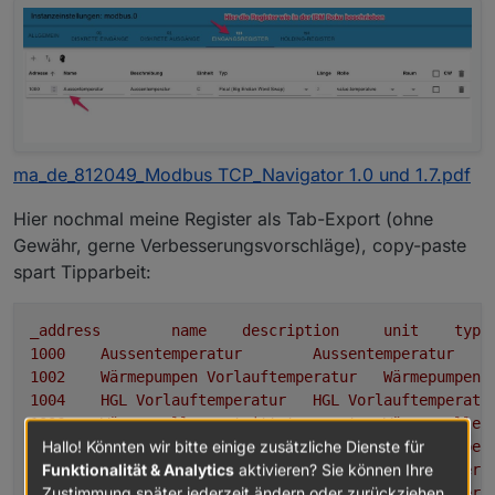
ma_de_812049_Modbus TCP_Navigator 1.0 und 1.7.pdf
Hier nochmal meine Register als Tab-Export (ohne
Gewähr, gerne Verbesserungsvorschläge), copy-paste
spart Tipparbeit:
_address
name
description
unit
type
1000	
Aussentemperatur
Aussentemperatur
1002	
Wärmepumpen
Vorlauftemperatur
Wärmepumpen
1004	
HGL
Vorlauftemperatur
HGL
Vorlauftemperatu
1006	
Wärmequellenaustrittstemperatur
Wärmequellen
Hallo! Könnten wir bitte einige zusätzliche Dienste für
1008	
Wärmepumpen
Rücklauftemperatur
/
Wärme-
spei
Funktionalität & Analytics
aktivieren? Sie können Ihre
1010	
Kältespeichertemperatur
Kältespeichertempera
Zustimmung später jederzeit ändern oder zurückziehen.
1012	
Trinkwassererwärmertemperatur
Trinkwassere