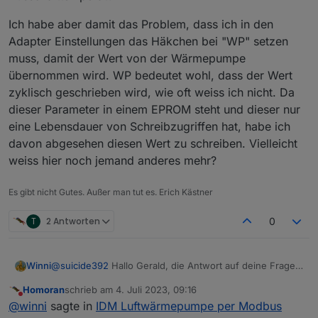
Ich habe aber damit das Problem, dass ich in den
Adapter Einstellungen das Häkchen bei "WP" setzen
muss, damit der Wert von der Wärmepumpe
übernommen wird. WP bedeutet wohl, dass der Wert
zyklisch geschrieben wird, wie oft weiss ich nicht. Da
dieser Parameter in einem EPROM steht und dieser nur
eine Lebensdauer von Schreibzugriffen hat, habe ich
davon abgesehen diesen Wert zu schreiben. Vielleicht
weiss hier noch jemand anderes mehr?
Es gibt nicht Gutes. Außer man tut es. Erich Kästner
T
2 Antworten
0
@
suicide392
Hallo Gerald, die Antwort auf deine Frage
Winni
würde mich auch interessieren. 😉 Also ich denke, der
Homoran
schrieb am
4. Juli 2023, 09:16
richtige Datenpunkt wäre bei mir der:
*1034 UCHAR RW Warmwasserladung
zuletzt editiert von
Nicht stören
@
winni
sagte in
IDM Luftwärmepumpe per Modbus
Ausschalttemperatur