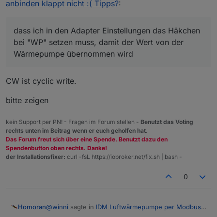
Ich habe aber damit das Problem, dass ich in den
anbinden klappt nicht :( Tipps?
:
Adapter Einstellungen das Häkchen bei "WP" setzen
muss, damit der Wert von der Wärmepumpe
übernommen wird. WP bedeutet wohl, dass der Wert
dass ich in den Adapter Einstellungen das Häkchen
zyklisch geschrieben wird, wie oft weiss ich nicht. Da
bei "WP" setzen muss, damit der Wert von der
dieser Parameter in einem EPROM steht und dieser nur
Wärmepumpe übernommen wird
eine Lebensdauer von Schreibzugriffen hat, habe ich
davon abgesehen diesen Wert zu schreiben. Vielleicht
weiss hier noch jemand anderes mehr?
CW ist cyclic write.
bitte zeigen
kein Support per PN! - Fragen im Forum stellen -
Benutzt das Voting
rechts unten im Beitrag wenn er euch geholfen hat.
Das Forum freut sich über eine Spende. Benutzt dazu den
Spendenbutton oben rechts. Danke!
der Installationsfixer:
curl -fsL https://iobroker.net/fix.sh | bash -
0
@
winni
sagte in
IDM Luftwärmepumpe per Modbus
Homoran
anbinden klappt nicht :( Tipps?
: