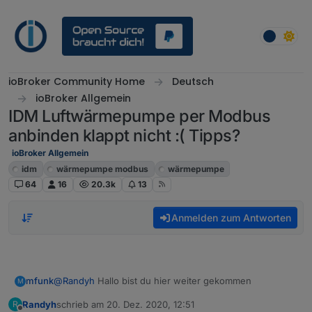
Weiter zum Inhalt
ioBroker Community Home
Deutsch
ioBroker Allgemein
IDM Luftwärmepumpe per Modbus
anbinden klappt nicht :( Tipps?
ioBroker Allgemein
idm
wärmepumpe modbus
wärmepumpe
64
16
20.3k
13
Anmelden zum Antworten
mfunk
@
Randyh
Hallo bist du hier weiter gekommen
M
Randyh
schrieb am
20. Dez. 2020, 12:51
R
zuletzt editiert von