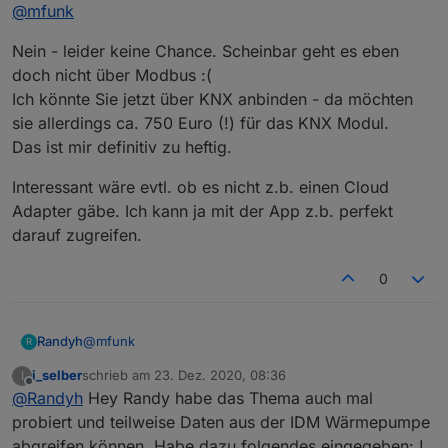
Offline
@
mfunk
Nein - leider keine Chance. Scheinbar geht es eben
doch nicht über Modbus :(
Ich könnte Sie jetzt über KNX anbinden - da möchten
sie allerdings ca. 750 Euro (!) für das KNX Modul.
Das ist mir definitiv zu heftig.
Interessant wäre evtl. ob es nicht z.b. einen Cloud
Adapter gäbe. Ich kann ja mit der App z.b. perfekt
darauf zugreifen.
0
@
mfunk
Randyh
R
i_selber
schrieb am
23. Dez. 2020, 08:36
I
Nein - leider keine Chance. Scheinbar geht es eben
zuletzt editiert von
Offline
@
Randyh
Hey Randy habe das Thema auch mal
doch nicht über Modbus :(
Ich könnte Sie jetzt über KNX anbinden - da möchten
Interessant wäre evtl. ob es nicht z.b. einen Cloud
probiert und teilweise Daten aus der IDM Wärmepumpe
sie allerdings ca. 750 Euro (!) für das KNX Modul.
Adapter gäbe. Ich kann ja mit der App z.b. perfekt
abgreifen können. Habe dazu folgendes eingegeben: !