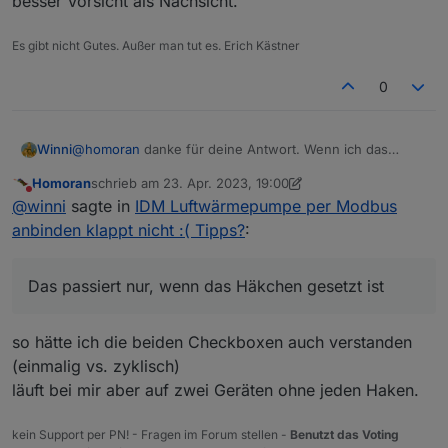
besser Vorsicht als Nachsicht.
Es gibt nicht Gutes. Außer man tut es. Erich Kästner
0
Winni
@
homoran
danke für deine Antwort. Wenn ich das
Häkchen nicht setzte, wird zwar auch der Datenpunkt
Homoran
schrieb am
23. Apr. 2023, 19:00
geschrieben, aber der Wert wird in der Wärmepumpe
zuletzt editiert von Homoran
Nicht stören
@
winni
sagte in
IDM Luftwärmepumpe per Modbus
nicht übernommen. Das passiert nur, wenn das Häkchen
gesetzt ist. Da der Eprom nur eine begrenzte Anzahl an
anbinden klappt nicht :( Tipps?
:
Schreibzugriffen aushält, will ich natürlich vermeiden,
dass durch regelmäßiges Wiederholungen das Teil
beschädigt bzw. zerstört wird.
Das passiert nur, wenn das Häkchen gesetzt ist
Vielleicht mache ich mir unbegründet Sorgen, aber
besser Vorsicht als Nachsicht.
so hätte ich die beiden Checkboxen auch verstanden
(einmalig vs. zyklisch)
läuft bei mir aber auf zwei Geräten ohne jeden Haken.
kein Support per PN! - Fragen im Forum stellen -
Benutzt das Voting