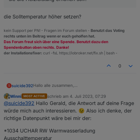
Wärmepumpe " u. " Raspberry pi 4 mit IObrocker
ohne mir ein Teures Smarfox oder ähnliches zu
installiert "
kaufen.
die Solltemperatur höher setzen?
kein Support per PN! - Fragen im Forum stellen -
Benutzt das Voting
rechts unten im Beitrag wenn er euch geholfen hat.
Das Forum freut sich über eine Spende. Benutzt dazu den
Spendenbutton oben rechts. Danke!
der Installationsfixer:
curl -fsL https://iobroker.net/fix.sh | bash -
0
Hallo alle zusammen,
suicide392
S
Bin seit heute ein glücklicher Besitzter einer IDM
Winni
schrieb am
4. Juli 2023, 07:29
MOST ACTIVE
ALM 4-12.
Die Werte von allen Geräten kann ich per Modbus
zuletzt editiert von
Offline
@
suicide392
Hallo Gerald, die Antwort auf deine Frage
Jetzt würde ich gerne mich über die Einstellungen
auslesen.
zwecks PV Überschuss aufheizen machen.
Aber wie sag ich jetzt der IDM das ich PV
LG Gerald
würde mich auch interessieren. 😉 Also ich denke, der
Meine Verbaut Hardware ist " MPPSolar 10k
Überschuss habe und sie die Heizleistung erhöhen
richtige Datenpunkt wäre bei mir der:
Wechselrichter " u. " EASTRON SDM630 MODBUS-
soll?
MID V2 Smartmeter" u. " IDM ALM 4-12
Hat jemand eine Idee wie ich das angehen könnte
*1034 UCHAR RW Warmwasserladung
Wärmepumpe " u. " Raspberry pi 4 mit IObrocker
ohne mir ein Teures Smarfox oder ähnliches zu
Ausschalttemperatur
installiert "
kaufen.