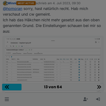
Winni
schrieb am
4. Juli 2023, 09:30
MOST ACTIVE
zuletzt editiert von
Offline
dass ich in den Adapter Einstellungen das
@
homoran
sorry, hast natürlich recht. Hab mich
Häkchen bei "WP" setzen muss, damit der Wert
verschaut und cw gemeint.
CW ist cyclic write.
von der Wärmepumpe übernommen wird
Ich hab das Häkchen nicht mehr gesetzt aus den oben
genannten Grund. Die Einstellungen schauen bei mir so
bitte zeigen
aus:
13 von 64