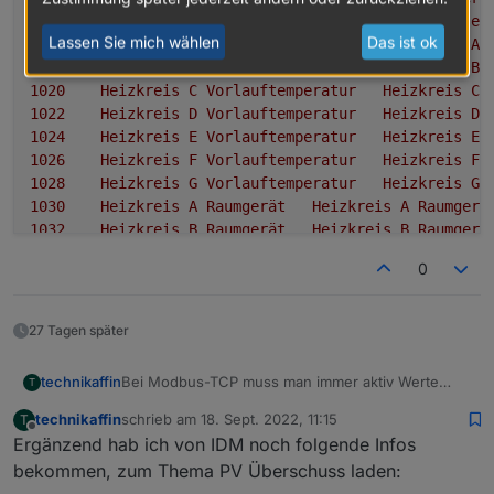
1014	
Frischwasserzapftemperatur
Frischwasser
Lassen Sie mich wählen
Das ist ok
1016	
Heizkreis
A
Vorlauftemperatur
Heizkreis
A
1018	
Heizkreis
B
Vorlauftemperatur
Heizkreis
B
1020	
Heizkreis
C
Vorlauftemperatur
Heizkreis
C
1022	
Heizkreis
D
Vorlauftemperatur
Heizkreis
D
1024	
Heizkreis
E
Vorlauftemperatur
Heizkreis
E
1026	
Heizkreis
F
Vorlauftemperatur
Heizkreis
F
1028	
Heizkreis
G
Vorlauftemperatur
Heizkreis
G
1030	
Heizkreis
A
Raumgerät
Heizkreis
A
Raumgerä
1032	
Heizkreis
B
Raumgerät
Heizkreis
B
Raumgerä
1034	
Heizkreis
C
Raumgerät
Heizkreis
C
Raumgerä
0
1036	
Heizkreis
D
Raumgerät
Heizkreis
D
Raumgerä
1038	
Heizkreis
E
Raumgerät
Heizkreis
E
Raumgerä
1040	
Heizkreis
F
Raumgerät
Heizkreis
F
Raumgerä
27 Tagen später
1042	
Heizkreis
G
Raumgerät
Heizkreis
G
Raumgerä
1044	
Heissgastemperatur
Heissgastemperatur
Bei Modbus-TCP muss man immer aktiv Werte
technikaffin
T
1046	
Feuchtesensor
Feuchtesensor
%rF
floa
auslesen. Das mit dem Port ist etwas seltsam, am
1048	
Luftansaugtemperatur
Luftansaugtemperatur
technikaffin
schrieb am
18. Sept. 2022, 11:15
T
besten ist man versucht ihn direkt mit nmap zu
zuletzt editiert von
Offline
1050	
Luftwärmetauschertemperatur
Luftwärmetau
Ergänzend hab ich von IDM noch folgende Infos
scannen, also z.B.
1052	
Solar
Kollektortemperatur
Solar
Kollek
Die IP-Adresse bekommt man vom DSL Router,
bekommen, zum Thema PV Überschuss laden:
Z.B. FritzBox.
1054	
Solar
Ladetemperatur
Solar
Ladetemperatur