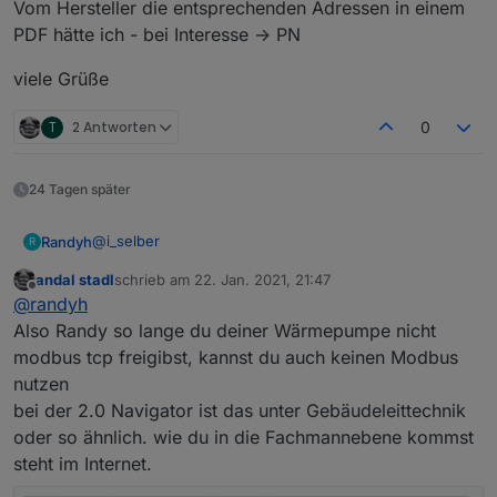
Vom Hersteller die entsprechenden Adressen in einem
durchschicken! Die im Netz kursierenden Adressen
funktionieren nicht!
PDF hätte ich - bei Interesse -> PN
Verbindungsparameter sind:
TCP
viele Grüße
IP Adresse deiner Wärmepumpe
Port = 502
T
2 Antworten
0
Geräte ID = 1
Typ Master
Ersten beiden Haken sind gesetzt rest bleibt wie
24 Tagen später
voreingestellt
Probier es einfach mal aus!
@
i_selber
Randyh
R
andal stadl
schrieb am
22. Jan. 2021, 21:47
Danke für die Antwort. Aber bei mir kommt absolut
zuletzt editiert von
Offline
@
randyh
nichts auf Port 502 daher :(
auch ein Portscan sieht den Port nicht.
Ich vermute einfach, trotz Firmware Update unterstützt
Also Randy so lange du deiner Wärmepumpe nicht
mein navigator (1.0) einfach Modbus noch nicht.
modbus tcp freigibst, kannst du auch keinen Modbus
Vom Hersteller die entsprechenden Adressen in einem
nutzen
PDF hätte ich - bei Interesse -> PN
bei der 2.0 Navigator ist das unter Gebäudeleittechnik
viele Grüße
oder so ähnlich. wie du in die Fachmannebene kommst
steht im Internet.