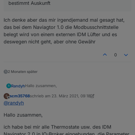
bestimmt Auskunft
Ich denke aber das mir irgendjemand mal gesagt hat,
das bei dem Naviagtor 1.0 die Modbusschnittstelle
belegt wird von einem externen IDM Lüfter und es
deswegen nicht geht, aber ohne Gewähr
0
2 Monaten später
Hallo zusammen,
Randyh
R
scm35768
schrieb am
23. März 2021, 09:18
S
ich hoffe, mir kann jemand weiterhelfen.
zuletzt editiert von scm35768
Offline
@
randyh
Ich würde gerne meine IDM Heizung / Wärmepumpe
Hallo zusammen,
mit anbinden.
Das System ist über Modbus anbindbar.
ich habe bei mir alle Thermostate usw. des IDM
Vom Hersteller habe ich hier super Hilfe in Form eines
Navigator 2.0 in IO-Broker eingebunden, die Parameter