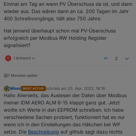
Einmal am Tag an wenn PV Überschuss da ist, und dann
wieder aus. Das wären dann an ca. 200 Tagen im Jahr
400 Schreibvorgänge, hält also 750 Jahre.
Hat jemand überhaupt schon mal PV-Überschuss
erfolgreich per Modbus RW Holding Register
signalisiert?
S
1 Antwort
2
7 Monaten später
Winni
schrieb am
23. Apr. 2023, 18:19
MOST ACTIVE
zuletzt editiert von
Offline
Hallo Allerseits, das Auslesen der Daten über Modbus
meiner IDM AERO ALM 6-15 klappt ganz gut. Jetzt
wollte ich Werte in den EEPROM schreiben. Ich habe
verschiedene Sachen probiert, funktioniert hat es nur
wenn ich in den Einstellungen das Häkchen bei WP
setze. Die
Beschreibung
auf github sagt dazu nichts