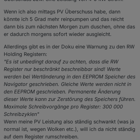
1502	Status Heizkreis
1503	Status Heizkreis A	St
Wenn ich also mittags PV Überschuss habe, dann
1504	Status Heizkreis
könnte ich 5 Grad mehr reinpumpen und das reicht
1505	Status Heizkreis
1506	Status Heizkreis
dann bis zum nächsten Morgen zum duschen, ohne das
1507	Status Heizkreis
er dadurch morgens sofort wieder ausgleicht.
1508	Status Heizkreis
1509	Status Verdichter 
Allerdings gibt es in der Doku eine Warnung zu den RW
1510	Status Verdichter
Holding Registern:
1511	Status Verdichter
"Es ist unbedingt darauf zu achten, dass die RW
1512	Status Verdichter
1513	Status Ladepumpe	Sta
Register nur beschränkt beschreibbar sind! Werte
1514	Status Wärmequell
werden bei Wertänderung in den EEPROM Speicher des
1515	Status Zwischenkre
Navigator geschrieben. Gleiche Werte werden nicht in
1516	Status ISC Kältespei
den EEPROM geschrieben. Permanente Änderung
1517	Status ISC Rückkü
1518	Anzahl laufende Verdich
dieser Werte kann zur Zerstörung des Speichers führen.
1519	Anzahl laufende Verdich
Maximale Schreibvorgänge pro Register: 300 000
1520	Anzahl laufende Verdicht
Schreibzyklen"
1521	Betriebsart Kaska
1522	Betriebsart Sol
Wenn meine PV Leistung also ständig schwankt (was ja
1523	Smart Grid Stat
normal ist, wegen Wolken etc.), will ich da nicht ständig
auf dem Register rumschreiben.