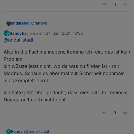
0
andal stadl
@
randyh
Also Randy so lange du deiner Wärmepumpe nicht
Randyh
schrieb am
24. Jan. 2021, 16:52
R
modbus tcp freigibst, kannst du auch keinen
zuletzt editiert von
Offline
@
andal-stadl
Modbus nutzen
bei der 2.0 Navigator ist das unter
Also in die Fachmannebene komme ich rein, das ist kein
Gebäudeleittechnik oder so ähnlich. wie du in die
Fachmannebene kommst steht im Internet.
Problem.
Ich wüsste jetzt nicht, wo da was zu finden ist - mit
Modbus. Schaue es aber mal zur Sicherheit nochmals
alles komplett durch.
Ich hätte jetzt eher gedacht, dass dies evtl. bei meinem
Navigator 1 noch nicht geht
0
@
andal-stadl
Randyh
und dann musst du die Parameter einstellen etwa
R