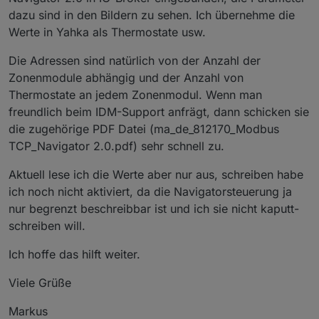
PDFs mit allen Adressen erhalten.
dazu sind in den Bildern zu sehen. Ich übernehme die
z.b.
Werte in Yahka als Thermostate usw.
04- Read Input Register
Die Adressen sind natürlich von der Anzahl der
Adresse DEZ 1000
Zonenmodule abhängig und der Anzahl von
Thermostate an jedem Zonenmodul. Wenn man
Adresse Hex 3E8
freundlich beim IDM-Support anfrägt, dann schicken sie
die zugehörige PDF Datei (ma_de_812170_Modbus
Datatype Float
TCP_Navigator 2.0.pdf) sehr schnell zu.
Access RO
Aktuell lese ich die Werte aber nur aus, schreiben habe
Bezeichnung Aussentemperatur
ich noch nicht aktiviert, da die Navigatorsteuerung ja
nur begrenzt beschreibbar ist und ich sie nicht kaputt-
Einheit °C
schreiben will.
Wie müsste ich das ganze im Modbus Adapter
Ich hoffe das hilft weiter.
eintragen, damit es funktioniert?
Ich bekomme es einfach nicht hin. Ich kann aber auch
mit z.b. comtest pro keine Verbindung/auslesen zur
Viele Grüße
Steuerung herstellen.
Die aktuellste Firmware wurde auch bereits noch
upgedatet.
Markus