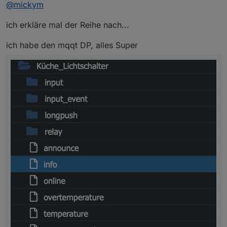
Offline
@
mickym
*edit: mein Kopf verknotet eben ...
ich erkläre mal der Reihe nach...
Wenn ich helfen kann - versuchs mal mit einem
praktischen Beispiel
ich habe den mqqt DP, alles Super