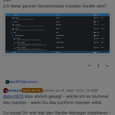
d.h diese ganzen Verzeichnisse müssten Geräte sein?
0
@
mickym
dos1973
D
ok, das hört sich sinnvol an.
mickym
schrieb am
18. Sept. 2022, 14:45
MOST ACTIVE
Aber meine jetztige Struktur kann ich doch mit Folder
wo finde ich den Geräte manager?
zuletzt editiert von mickym
Offline
@
dos1973
Also ehrlich gesagt - würde ich es nochmal
lassen.... und schiess mir dadurch kein Eigentor. Noch
ist die Alias Struktur nirgends eingebunden... möchte
Edit:
neu machen - wenn Du das konform machen willst.
das nich nochmals machen müssen ;-)
d.h diese ganzen Verzeichnisse müssten Geräte sein?
Du musst Dir erst mal den Geräte-Manager installieren -