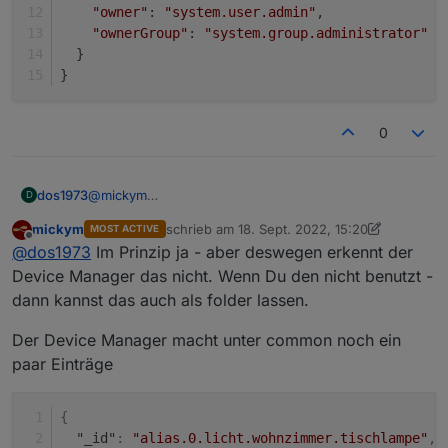
"owner"
: 
"system.user.admin"
,
"ownerGroup"
: 
"system.group.administrator"
  }
}
0
@
mickym
dos1973
D
wollte das eben schreiben...
mickym
schrieb am
18. Sept. 2022, 15:20
MOST ACTIVE
ich ändere evtl noch die Verzeicnisse und mache
zuletzt editiert von mickym
Offline
@
dos1973
Im Prinzip ja - aber deswegen erkennt der
geräte daraus.
kann ich das
einfach
Device Manager das nicht. Wenn Du den nicht benutzt -
"type": "folder",
dann kannst das auch als folder lassen.
in
Der Device Manager macht unter common noch ein
"type": "device",
paar Einträge
{

  "common": {

{
    "name": "wandschalter"

"_id"
:
"alias.0.licht.wohnzimmer.tischlampe"
,
  },
