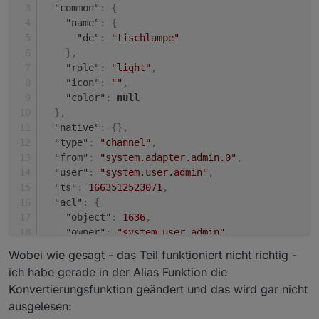
"common"
:
{
  "type": "folder",

"name"
:
{
  "from": "system.adapter.admin.0",

"de"
:
"tischlampe"
  "user": "system.user.admin",

  "ts": 1663452796963,

}
,
  "_id": "alias.0.Home.bad.licht.wandschalter
"role"
:
"light"
,
  "acl": {

"icon"
:
""
,
    "object": 1636,

"color"
:
null
    "owner": "system.user.admin",

}
,
    "ownerGroup": "system.group.administrator
"native"
:
{
}
,
  }

"type"
:
"channel"
,
"from"
:
"system.adapter.admin.0"
,
"user"
:
"system.user.admin"
,
"ts"
:
1663512523071
,
"acl"
:
{
"object"
:
1636
,
"owner"
:
"system.user.admin"
,
"ownerGroup"
:
"system.group.administrator"
Wobei wie gesagt - das Teil funktioniert nicht richtig -
}
ich habe gerade in der Alias Funktion die
}
Konvertierungsfunktion geändert und das wird gar nicht
ausgelesen: