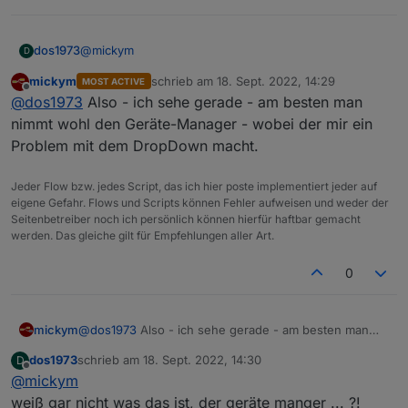
ohhhjjeeee, mir schwant böses...
@
mickym
dos1973
D
mickym
schrieb am
18. Sept. 2022, 14:29
MOST ACTIVE
Edot: Quatsch geschrieben
zuletzt editiert von
Offline
@
dos1973
Also - ich sehe gerade - am besten man
nimmt wohl den Geräte-Manager - wobei der mir ein
Problem mit dem DropDown macht.
Allerdings fehlen dann ein paar Attribute unter
Jeder Flow bzw. jedes Script, das ich hier poste implementiert jeder auf
common.
eigene Gefahr. Flows und Scripts können Fehler aufweisen und weder der
Besser also wenn man statt Verzeichnis
Seitenbetreiber noch ich persönlich können hierfür haftbar gemacht
werden. Das gleiche gilt für Empfehlungen aller Art.
0
mickym
@
dos1973
Also - ich sehe gerade - am besten man
nimmt wohl den Geräte-Manager - wobei der mir ein
dos1973
schrieb am
18. Sept. 2022, 14:30
D
Problem mit dem DropDown macht.
zuletzt editiert von
Offline
@
mickym
Geräte anlegt.
weiß gar nicht was das ist, der geräte manger ... ?!