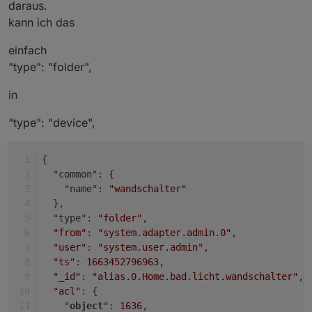
daraus.
gemacht - kann das aber nicht speichern.
kann ich das
;-)
einfach
"type": "folder",
in
"type": "device",
{
  "common": {
    "name": 
"wandschalter"
  },
  "type": 
"folder"
,
Button ist deaktiviert - bei sowas schmeisse ich das
"from"
: 
"system.adapter.admin.0"
,
alles wieder weg. Also mach es so wie Du meinst. ;)
"user"
: 
"system.user.admin"
,
Ich nutz das erst mal nicht. ;)
"ts"
: 
1663452796963
,
"_id"
: 
"alias.0.Home.bad.licht.wandschalter"
,
"acl"
: {
    "
object
": 
1636
,