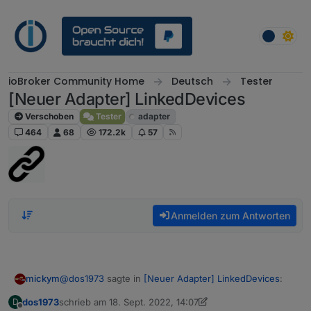
Weiter zum Inhalt
ioBroker Community Home
Deutsch
Tester
[Neuer Adapter] LinkedDevices
Verschoben
Tester
adapter
464
68
172.2k
57
Anmelden zum Antworten
@
dos1973
sagte in
[Neuer Adapter] LinkedDevices
:
mickym
dos1973
schrieb am
18. Sept. 2022, 14:07
D
zuletzt editiert von dos1973