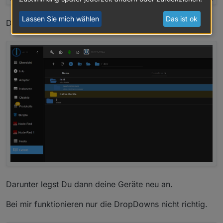
Lassen Sie mich wählen
Das ist ok
Du findest dann im Menü einen neuen Punkt Geräte
Darunter legst Du dann deine Geräte neu an.
Bei mir funktionieren nur die DropDowns nicht richtig.