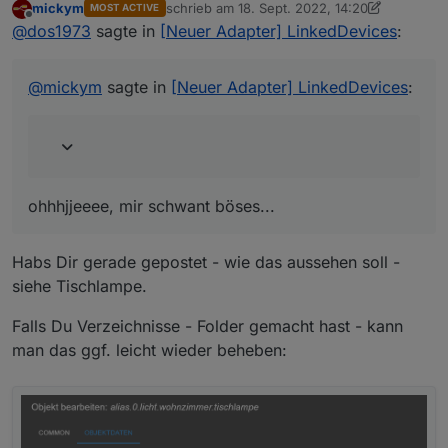
mickym
schrieb am
18. Sept. 2022, 14:20
MOST ACTIVE
zuletzt editiert von mickym
Offline
statt eines Verzeichnisses ein "Gerät" - als
@
dos1973
sagte in
[Neuer Adapter] LinkedDevices
:
Folder
ohhhjjeeee, mir schwant böses...
@
mickym
sagte in
[Neuer Adapter] LinkedDevices
:
ohhhjjeeee, mir schwant böses...
Habs Dir gerade gepostet - wie das aussehen soll -
siehe Tischlampe.
Falls Du Verzeichnisse - Folder gemacht hast - kann
man das ggf. leicht wieder beheben: