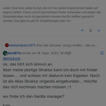
Jeder Flow bzw. jedes Script, das ich hier poste implementiert jeder auf
eigene Gefahr. Flows und Scripts können Fehler aufweisen und weder der
Seitenbetreiber noch ich persönlich können hierfür haftbar gemacht
werden. Das gleiche gilt für Empfehlungen aller Art.
0
mickym
@
dos1973
Also die iobroker Jungs wollen - das es
quasi für jeden Gerätetyp immer eine standardisierte
dos1973
schrieb am
18. Sept. 2022, 14:35
D
Auswahl von Zuständen (states) gibt. So kann man
zuletzt editiert von dos1973
Offline
@
mickym
eine Lampe ein und ausschalten, vielleicht noch
dimmen etc. - Nicht standard wird WLAN sein, da es ja
ok, das hört sich sinnvol an.
auch Zigbee und andere Lampen gibt. Die Idee, die
Aber meine jetztige Struktur kann ich doch mit Folder
wohl dahinter steht ist, dass man für bestimmte
lassen.... und schiess mir dadurch kein Eigentor. Noch
Gerätetypen dann auch ein bestimmtes Verhalten
ist die Alias Struktur nirgends eingebunden... möchte
global vordefinieren kann. Eine Lampe wird also in der
Regel keine Werte für die Luftfeuchtigkeit liefern.
das nich nochmals machen müssen ;-)
wo finde ich den Geräte manager?
Edit: