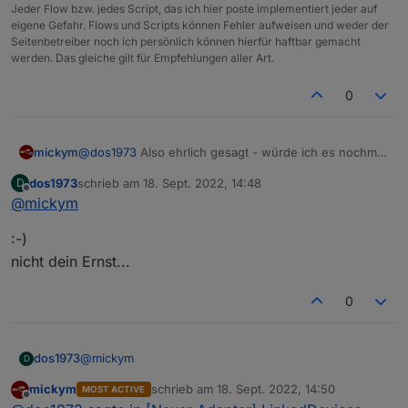
Jeder Flow bzw. jedes Script, das ich hier poste implementiert jeder auf
eigene Gefahr. Flows und Scripts können Fehler aufweisen und weder der
Seitenbetreiber noch ich persönlich können hierfür haftbar gemacht
werden. Das gleiche gilt für Empfehlungen aller Art.
0
@
dos1973
Also ehrlich gesagt - würde ich es nochmal
mickym
neu machen - wenn Du das konform machen willst.
dos1973
schrieb am
18. Sept. 2022, 14:48
D
Du musst Dir erst mal den Geräte-Manager installieren
zuletzt editiert von
Offline
@
mickym
- habe ich auch gerade gemacht - um das
auszuprobieren. Hab zwar schon einen unschönen
:-)
Bug entdeckt - aber kann man mit leben.
nicht dein Ernst...
0
@
mickym
dos1973
D
mickym
schrieb am
18. Sept. 2022, 14:50
MOST ACTIVE
:-)
zuletzt editiert von
Offline