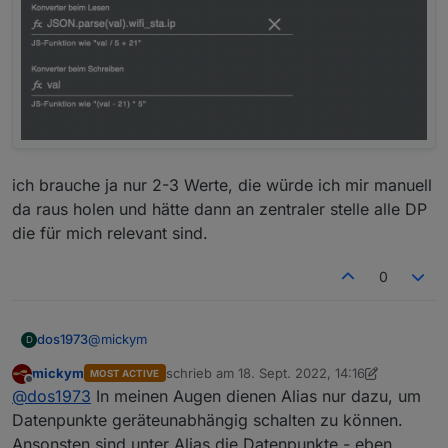
ich brauche ja nur 2-3 Werte, die würde ich mir manuell
da raus holen und hätte dann an zentraler stelle alle DP
die für mich relevant sind.
0
@
mickym
dos1973
D
mickym
schrieb am
18. Sept. 2022, 14:16
MOST ACTIVE
ich erkläre mal der Reihe nach...
zuletzt editiert von mickym
Offline
@
dos1973
In meinen Augen dienen Alias nur dazu, um
ich habe den mqqt DP, alles Super
Datenpunkte geräteunabhängig schalten zu können.
Ansonsten sind unter Alias die Datenpunkte - eben