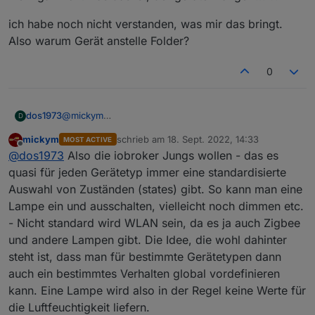
Eventuell ist es SINNVOLLER alles über den Geräte-
Manager anzulegen und ggf. noch eigene
ich habe noch nicht verstanden, was mir das bringt.
Eigenschaften dazu anzulegen.
Also warum Gerät anstelle Folder?
0
@
mickym
dos1973
D
weiß gar nicht was das ist, der geräte manger ... ?!
mickym
schrieb am
18. Sept. 2022, 14:33
MOST ACTIVE
ich habe noch nicht verstanden, was mir das bringt.
zuletzt editiert von
Offline
@
dos1973
Also die iobroker Jungs wollen - das es
Also warum Gerät anstelle Folder?
quasi für jeden Gerätetyp immer eine standardisierte
Auswahl von Zuständen (states) gibt. So kann man eine
Lampe ein und ausschalten, vielleicht noch dimmen etc.
- Nicht standard wird WLAN sein, da es ja auch Zigbee
und andere Lampen gibt. Die Idee, die wohl dahinter
steht ist, dass man für bestimmte Gerätetypen dann
auch ein bestimmtes Verhalten global vordefinieren
kann. Eine Lampe wird also in der Regel keine Werte für
die Luftfeuchtigkeit liefern.