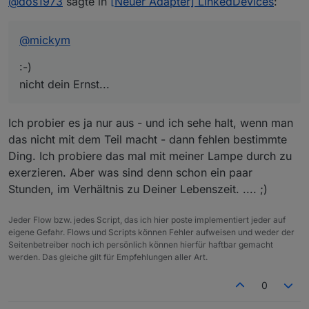
@
dos1973
sagte in
[Neuer Adapter] LinkedDevices
:
nicht dein Ernst...
@
mickym
:-)
Du findest dann im Menü einen neuen Punkt Geräte
nicht dein Ernst...
Ich probier es ja nur aus - und ich sehe halt, wenn man
das nicht mit dem Teil macht - dann fehlen bestimmte
Ding. Ich probiere das mal mit meiner Lampe durch zu
exerzieren. Aber was sind denn schon ein paar
Stunden, im Verhältnis zu Deiner Lebenszeit. .... ;)
Jeder Flow bzw. jedes Script, das ich hier poste implementiert jeder auf
eigene Gefahr. Flows und Scripts können Fehler aufweisen und weder der
Seitenbetreiber noch ich persönlich können hierfür haftbar gemacht
Darunter legst Du dann deine Geräte neu an.
werden. Das gleiche gilt für Empfehlungen aller Art.
Bei mir funktionieren nur die DropDowns nicht richtig.
0