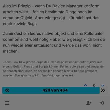
Also im Prinzip - wenn Du Device Manager konform
arbeiten willst - fehlen bestimmte Dinge noch im
common Objekt. Aber wie gesagt - für mich hat das
noch zuviele Bugs.
Zumindest ein leeres native objekt und eine Rolle unter
common sind wohl nötig - aber wie gesagt - ich bin da
nun wieder eher enttäuscht und werde das wohl nicht
machen.
Jeder Flow bzw. jedes Script, das ich hier poste implementiert jeder auf
eigene Gefahr. Flows und Scripts können Fehler aufweisen und weder der
Seitenbetreiber noch ich persönlich können hierfür haftbar gemacht
werden. Das gleiche gilt für Empfehlungen aller Art.
0
429 von 464
@
dos1973
Im Prinzip ja - aber deswegen erkennt der
mickym
Device Manager das nicht. Wenn Du den nicht benutzt
dos1973
schrieb am
18. Sept. 2022, 15:22
D