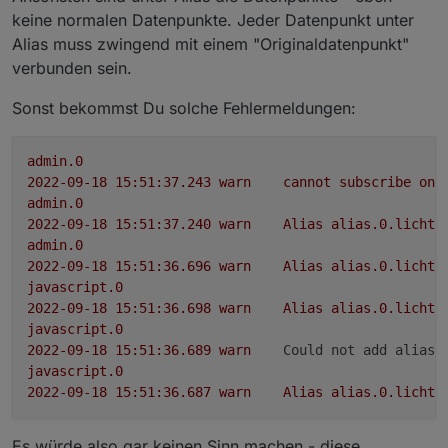
jetzte erstelle ich mir im Alias die notwenidgen DP,
keine normalen Datenpunkte. Jeder Datenpunkt unter
damit ich von dort aus alles an einem zentralen Punkt
Alias muss zwingend mit einem "Originaldatenpunkt"
habe
ab hier beginnt mein Kopfkopten:
mir fehlen mir Infos aus dem "INFO" DP der das json
verbunden sein.
enthält. dort will ich die IP Adresse etc.
Da ich ja Aliase haben will ich die IP und andere Infos
jetzt nehme ich node red (Dank Dir) und baue mir mir
ja dort zusammen haben.
Sonst bekommst Du solche Fehlermeldungen:
die DP der Info Json Struktur nach 0.userdata.mqtt
Also erstelle ich einen Alias die auf 0.userdata.mqtt
Warum die DP nicht gleich im Alias Ordner anlegen??
zeigen.
das ist meine Frage
admin.0
2022-09-18 15:51:37.243	
warn
cannot
subscribe
on
admin.0
2022-09-18 15:51:37.240	
warn
Alias
alias.0.licht.
admin.0
2022-09-18 15:51:36.696	
warn
Alias
alias.0.licht.
javascript.0
2022-09-18 15:51:36.698	
warn
Alias
alias.0.licht.
javascript.0
2022-09-18 15:51:36.689	
warn
Could not add alias 
javascript.0
2022-09-18 15:51:36.687	
warn
Alias
alias.0.licht.
Es würde also gar keinen Sinn machen - diese