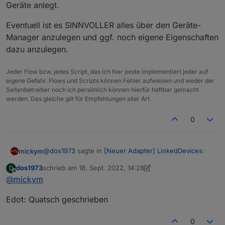
Geräte anlegt.
Eventuell ist es SINNVOLLER alles über den Geräte-
Manager anzulegen und ggf. noch eigene Eigenschaften
dazu anzulegen.
Jeder Flow bzw. jedes Script, das ich hier poste implementiert jeder auf
eigene Gefahr. Flows und Scripts können Fehler aufweisen und weder der
Seitenbetreiber noch ich persönlich können hierfür haftbar gemacht
werden. Das gleiche gilt für Empfehlungen aller Art.
0
@
dos1973
sagte in
[Neuer Adapter] LinkedDevices
:
mickym
dos1973
schrieb am
18. Sept. 2022, 14:28
D
zuletzt editiert von dos1973
Offline
@
mickym
@
mickym
sagte in
[Neuer Adapter]
LinkedDevices
:
Habs Dir gerade gepostet - wie das aussehen soll -
Edot: Quatsch geschrieben
siehe Tischlampe.
statt eines Verzeichnisses ein "Gerät" - als
Falls Du Verzeichnisse - Folder gemacht hast - kann
0
Folder
man das ggf. leicht wieder beheben: