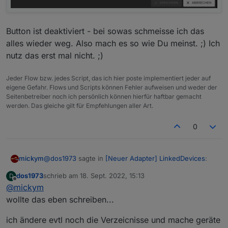
Button ist deaktiviert - bei sowas schmeisse ich das
alles wieder weg. Also mach es so wie Du meinst. ;) Ich
nutz das erst mal nicht. ;)
Jeder Flow bzw. jedes Script, das ich hier poste implementiert jeder auf
eigene Gefahr. Flows und Scripts können Fehler aufweisen und weder der
Seitenbetreiber noch ich persönlich können hierfür haftbar gemacht
werden. Das gleiche gilt für Empfehlungen aller Art.
0
@
dos1973
sagte in
[Neuer Adapter] LinkedDevices
:
mickym
dos1973
schrieb am
18. Sept. 2022, 15:13
D
zuletzt editiert von
Offline
@
mickym
@
mickym
sagte in
[Neuer Adapter]
LinkedDevices
:
wollte das eben schreiben...
Ehrlich gesagt hat mir dieser DEVICE Manager noch zu
viele Bugs - ich kann nachträglich keine Funktionen
ich ändere evtl noch die Verzeicnisse und mache geräte
im Verhältnis zu Deiner Lebenszeit
mehr ändern - und das mit dem DropDown nervt auch.
ich hab Änderungen in der Konvertierungsfunktion