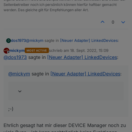
Seitenbetreiber noch ich persönlich können hierfür haftbar gemacht
werden. Das gleiche gilt für Empfehlungen aller Art.
0
@
mickym
sagte in
[Neuer Adapter] LinkedDevices
:
dos1973
D
mickym
schrieb am
18. Sept. 2022, 15:09
MOST ACTIVE
zuletzt editiert von
Offline
im Verhältnis zu Deiner Lebenszeit
@
dos1973
sagte in
[Neuer Adapter] LinkedDevices
:
;-)
@
mickym
sagte in
[Neuer Adapter] LinkedDevices
:
;-)
Ehrlich gesagt hat mir dieser DEVICE Manager noch zu