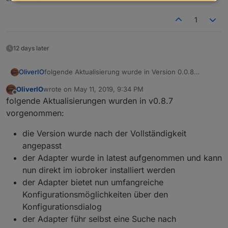
1
12 days later
folgende Aktualisierung wurde in Version 0.0.8
OliverIO
eingebaut:
OliverIO
wrote on
May 11, 2019, 9:34 PM
Die Playlist als JSON-String hat nun mehr Attribute.
last edited by
Offline
folgende Aktualisierungen wurden in v0.8.7
vorgenommen:
die Version wurde nach der Vollständigkeit
angepasst
der Adapter wurde in latest aufgenommen und kann
nun direkt im iobroker installiert werden
der Adapter bietet nun umfangreiche
Konfigurationsmöglichkeiten über den
Konfigurationsdialog
der Adapter führ selbst eine Suche nach