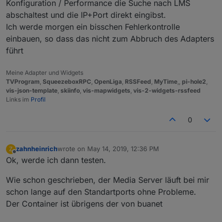
Konfiguration / Performance die Suche nach LMS
abschaltest und die IP+Port direkt eingibst.
Ich werde morgen ein bisschen Fehlerkontrolle
einbauen, so dass das nicht zum Abbruch des Adapters
führt
Meine Adapter und Widgets
TVProgram
,
SqueezeboxRPC
,
OpenLiga
,
RSSFeed
,
MyTime
,,
pi-hole2
,
vis-json-template
,
skiinfo
,
vis-mapwidgets
,
vis-2-widgets-rssfeed
Links im
Profil
0
zahnheinrich
wrote on
May 14, 2019, 12:36 PM
Z
last edited by
Offline
Ok, werde ich dann testen.
Wie schon geschrieben, der Media Server läuft bei mir
schon lange auf den Standartports ohne Probleme.
Der Container ist übrigens der von buanet