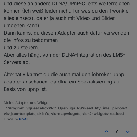
und diese an andere DLNA/UPnP-Clients weiterreichen
können (Ich weiß leider nicht, für was du den Twonkie
alles einsetzt, da er ja auch mit Video und Bilder
umgehen kann).
Dann kannst du diesen Adapter auch dafür verwenden
die Infos zu bekommen
und zu steuern.
Aber alles hängt von der DLNA-Integration des LMS-
Servers ab.
Alternativ kannst du die auch mal den iobroker.upnp
adapter anschauen, da dlna ein Spezialisierung auf
Basis von upnp ist.
Meine Adapter und Widgets
TVProgram
,
SqueezeboxRPC
,
OpenLiga
,
RSSFeed
,
MyTime
,,
pi-hole2
,
vis-json-template
,
skiinfo
,
vis-mapwidgets
,
vis-2-widgets-rssfeed
Links im
Profil
0