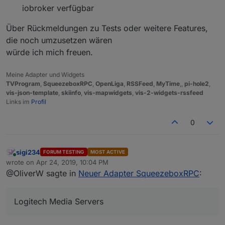
iobroker verfügbar
Über Rückmeldungen zu Tests oder weitere Features,
die noch umzusetzen wären
würde ich mich freuen.
Meine Adapter und Widgets
TVProgram
,
SqueezeboxRPC
,
OpenLiga
,
RSSFeed
,
MyTime
,,
pi-hole2
,
vis-json-template
,
skiinfo
,
vis-mapwidgets
,
vis-2-widgets-rssfeed
Links im
Profil
0
sigi234
FORUM TESTING
MOST ACTIVE
Online
wrote on
Apr 24, 2019, 10:04 PM
last edited by
@OliverW sagte in
Neuer Adapter SqueezeboxRPC
:
Logitech Media Servers