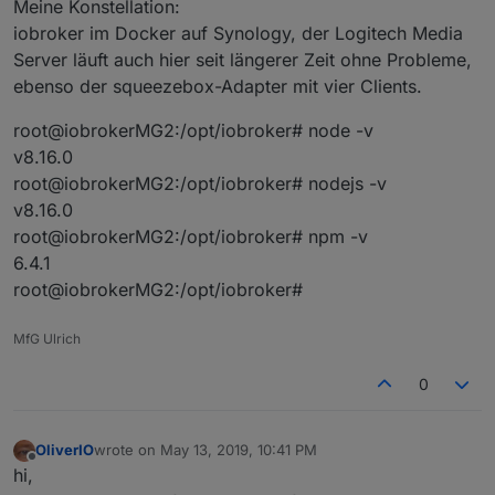
Meine Konstellation:
iobroker im Docker auf Synology, der Logitech Media
Server läuft auch hier seit längerer Zeit ohne Probleme,
ebenso der squeezebox-Adapter mit vier Clients.
root@iobrokerMG2:/opt/iobroker# node -v
v8.16.0
root@iobrokerMG2:/opt/iobroker# nodejs -v
v8.16.0
root@iobrokerMG2:/opt/iobroker# npm -v
6.4.1
root@iobrokerMG2:/opt/iobroker#
MfG Ulrich
0
OliverIO
wrote on
May 13, 2019, 10:41 PM
last edited by
Offline
hi,