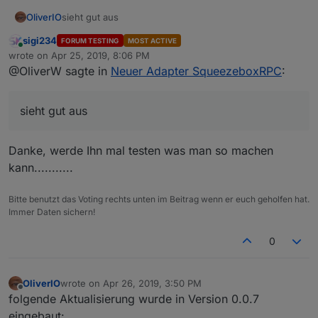
OliverIO
sieht gut aus
sigi234
FORUM TESTING
MOST ACTIVE
Online
wrote on
Apr 25, 2019, 8:06 PM
last edited by
@OliverW sagte in
Neuer Adapter SqueezeboxRPC
:
sieht gut aus
Danke, werde Ihn mal testen was man so machen
kann...........
Bitte benutzt das Voting rechts unten im Beitrag wenn er euch geholfen hat.
Immer Daten sichern!
0
OliverIO
wrote on
Apr 26, 2019, 3:50 PM
last edited by
Offline
folgende Aktualisierung wurde in Version 0.0.7
eingebaut: