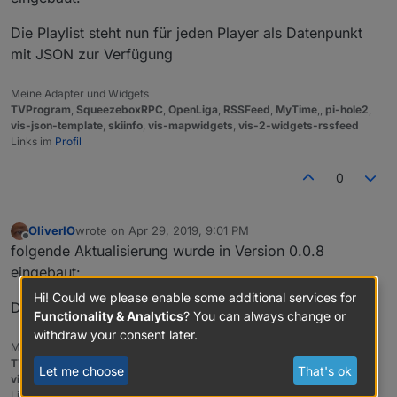
Die Playlist steht nun für jeden Player als Datenpunkt
mit JSON zur Verfügung
Meine Adapter und Widgets
TVProgram
,
SqueezeboxRPC
,
OpenLiga
,
RSSFeed
,
MyTime
,,
pi-hole2
,
vis-json-template
,
skiinfo
,
vis-mapwidgets
,
vis-2-widgets-rssfeed
Links im
Profil
0
OliverIO
wrote on
Apr 29, 2019, 9:01 PM
last edited by
Offline
folgende Aktualisierung wurde in Version 0.0.8
eingebaut:
Hi! Could we please enable some additional services for
Die Playlist als JSON-String hat nun mehr Attribute.
Functionality & Analytics
? You can always change or
withdraw your consent later.
Meine Adapter und Widgets
TVProgram
,
SqueezeboxRPC
,
OpenLiga
,
RSSFeed
,
MyTime
,,
pi-hole2
,
Let me choose
That's ok
vis-json-template
,
skiinfo
,
vis-mapwidgets
,
vis-2-widgets-rssfeed
Links im
Profil