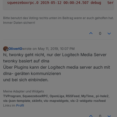
squeezeboxrpc.0
2019-05-12 00:00:24.507	
debug
Serv
Bitte benutzt das Voting rechts unten im Beitrag wenn er euch geholfen hat.
Immer Daten sichern!
0
OliverIO
wrote on
May 11, 2019, 10:07 PM
last edited by
Offline
hi, twonky geht nicht, nur der Logitech Media Server
twonky basiert auf dlna
Über Plugins kann der Logitech media server auch mit
dlna- geräten kommunizieren
und bei sich einbinden.
Meine Adapter und Widgets
TVProgram
,
SqueezeboxRPC
,
OpenLiga
,
RSSFeed
,
MyTime
,,
pi-hole2
,
vis-json-template
,
skiinfo
,
vis-mapwidgets
,
vis-2-widgets-rssfeed
Links im
Profil
0