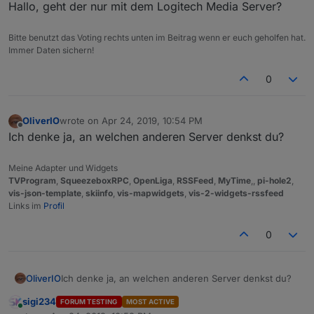
Hallo, geht der nur mit dem Logitech Media Server?
Bitte benutzt das Voting rechts unten im Beitrag wenn er euch geholfen hat.
Immer Daten sichern!
0
OliverIO
wrote on
Apr 24, 2019, 10:54 PM
last edited by
Offline
Ich denke ja, an welchen anderen Server denkst du?
Meine Adapter und Widgets
TVProgram
,
SqueezeboxRPC
,
OpenLiga
,
RSSFeed
,
MyTime
,,
pi-hole2
,
vis-json-template
,
skiinfo
,
vis-mapwidgets
,
vis-2-widgets-rssfeed
Links im
Profil
0
OliverIO
Ich denke ja, an welchen anderen Server denkst du?
sigi234
FORUM TESTING
MOST ACTIVE
Online