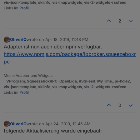
vis-json-template
,
skiinfo
,
vis-mapwidgets
,
vis-2-widgets-rssfeed
Links im
Profil
2
OliverIO
wrote on
Apr 18, 2019, 11:48 PM
last edited by
Offline
Adapter ist nun auch über npm verfügbar.
https://www.npmjs.com/package/iobroker.squeezeboxr
pc
Meine Adapter und Widgets
TVProgram
,
SqueezeboxRPC
,
OpenLiga
,
RSSFeed
,
MyTime
,,
pi-hole2
,
vis-json-template
,
skiinfo
,
vis-mapwidgets
,
vis-2-widgets-rssfeed
Links im
Profil
0
OliverIO
wrote on
Apr 24, 2019, 12:45 AM
last edited by
Offline
folgende Aktualisierung wurde eingebaut: