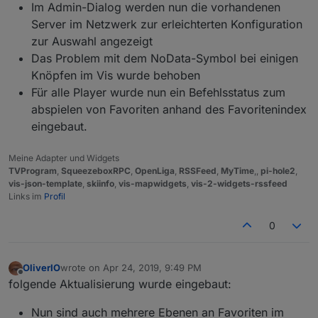
Im Admin-Dialog werden nun die vorhandenen
Server im Netzwerk zur erleichterten Konfiguration
zur Auswahl angezeigt
Das Problem mit dem NoData-Symbol bei einigen
Knöpfen im Vis wurde behoben
Für alle Player wurde nun ein Befehlsstatus zum
abspielen von Favoriten anhand des Favoritenindex
eingebaut.
Meine Adapter und Widgets
TVProgram
,
SqueezeboxRPC
,
OpenLiga
,
RSSFeed
,
MyTime
,,
pi-hole2
,
vis-json-template
,
skiinfo
,
vis-mapwidgets
,
vis-2-widgets-rssfeed
Links im
Profil
0
OliverIO
wrote on
Apr 24, 2019, 9:49 PM
last edited by
Offline
folgende Aktualisierung wurde eingebaut:
Nun sind auch mehrere Ebenen an Favoriten im