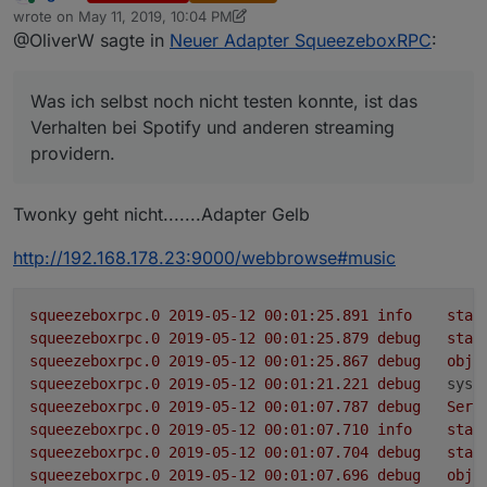
Online
wrote on
May 11, 2019, 10:04 PM
Eine detaillierte Beschreibung der verfügbaren states
angepasst
last edited by sigi234
May 12, 2019, 12:04 AM
@OliverW sagte in
Neuer Adapter SqueezeboxRPC
:
ist auf englisch bei
der Adapter wurde in latest aufgenommen und
https://github.com/oweitman/ioBroker.squeezeboxrpc
kann nun direkt im iobroker installiert werden
Ich würde mich freuen, wenn der Adapter von euch
zu finden
der Adapter bietet nun umfangreiche
ausgiebig getestet wird, sofern ihr einen Logitech
Was ich selbst noch nicht testen konnte, ist das
Konfigurationsmöglichkeiten über den
Media Server besitzt und mir Rückmeldung geben
Was ich selbst noch nicht testen konnte, ist das
Konfigurationsdialog
könntet, ob bei euch alles funktioniert oder irgendwie
Verhalten bei Spotify und anderen streaming
Verhalten bei Spotify und anderen streaming
der Adapter führ selbst eine Suche nach
fehlerhaft ist.
providern.
providern.
verfügbaren Servern im gleichen
Fehler und Verbesserungsvorschläge können über
Netzwerksegment durch und bietet diese im
github oder auch hier gemeldet werden.
Konfigurationsdialog zur Auswahl an
Twonky geht nicht.......Adapter Gelb
die Steuermöglichkeiten des Players und der
Playlist wurden erheblich erweitert.
http://192.168.178.23:9000/webbrowse#music
*- es kann nun ein Playlisteintrag direkt, aber
auch relativ zum abspielen (10, +2 oder -1)
gewählt werden.
squeezeboxrpc.0
2019-05-12 00:01:25.891	
info
star
*- das selbe geht innerhalb eines Tracks mit der
squeezeboxrpc.0
2019-05-12 00:01:25.879	
debug
stat
Zeit. Hier kann eine Postiotion im Track direkt
squeezeboxrpc.0
2019-05-12 00:01:25.867	
debug
obje
über die Sekunden aber auch relativ gewählt
squeezeboxrpc.0
2019-05-12 00:01:21.221	
debug
syst
werden (bspw 100, +20, -10)
squeezeboxrpc.0
2019-05-12 00:01:07.787	
debug
Serv
*- auch die repeat und shuffle sind nun in allen
squeezeboxrpc.0
2019-05-12 00:01:07.710	
info
star
formen zur Steuerung verfügbar.
squeezeboxrpc.0
2019-05-12 00:01:07.704	
debug
stat
squeezeboxrpc.0
2019-05-12 00:01:07.696	
debug
obje