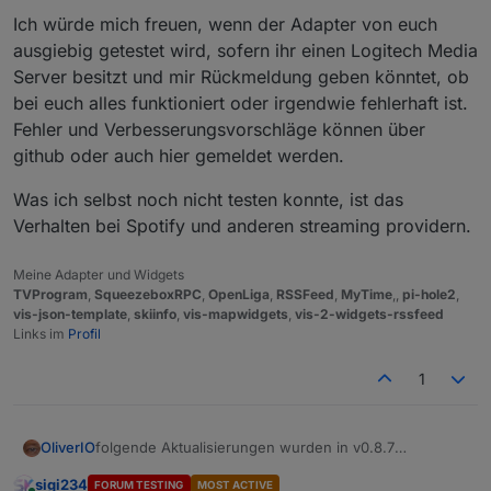
Ich würde mich freuen, wenn der Adapter von euch
ausgiebig getestet wird, sofern ihr einen Logitech Media
Server besitzt und mir Rückmeldung geben könntet, ob
bei euch alles funktioniert oder irgendwie fehlerhaft ist.
Fehler und Verbesserungsvorschläge können über
github oder auch hier gemeldet werden.
Was ich selbst noch nicht testen konnte, ist das
Verhalten bei Spotify und anderen streaming providern.
Meine Adapter und Widgets
TVProgram
,
SqueezeboxRPC
,
OpenLiga
,
RSSFeed
,
MyTime
,,
pi-hole2
,
vis-json-template
,
skiinfo
,
vis-mapwidgets
,
vis-2-widgets-rssfeed
Links im
Profil
1
folgende Aktualisierungen wurden in v0.8.7
OliverIO
vorgenommen:
sigi234
FORUM TESTING
MOST ACTIVE
die Version wurde nach der Vollständigkeit