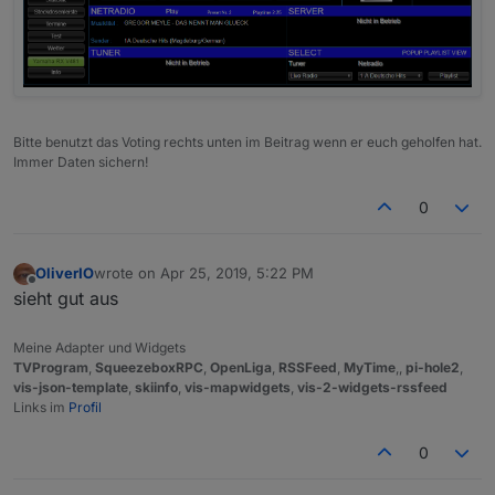
Bitte benutzt das Voting rechts unten im Beitrag wenn er euch geholfen hat.
Immer Daten sichern!
0
OliverIO
wrote on
Apr 25, 2019, 5:22 PM
last edited by
Offline
sieht gut aus
Meine Adapter und Widgets
TVProgram
,
SqueezeboxRPC
,
OpenLiga
,
RSSFeed
,
MyTime
,,
pi-hole2
,
vis-json-template
,
skiinfo
,
vis-mapwidgets
,
vis-2-widgets-rssfeed
Links im
Profil
0