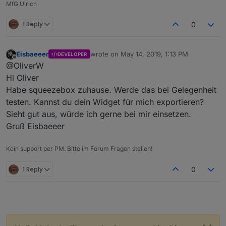
MfG Ulrich
1 Reply
0
Eisbaeeer
wrote on
May 14, 2019, 1:13 PM
DEVELOPER
last edited by
Offline
@OliverW
Hi Oliver
Habe squeezebox zuhause. Werde das bei Gelegenheit
testen. Kannst du dein Widget für mich exportieren?
Sieht gut aus, würde ich gerne bei mir einsetzen.
Gruß Eisbaeeer
Kein support per PM. Bitte im Forum Fragen stellen!
1 Reply
0