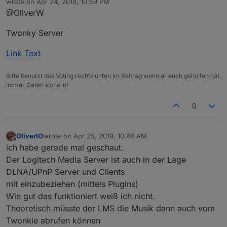
wrote on
Apr 24, 2019, 10:59 PM
last edited by
@OliverW
Twonky Server
Link Text
Bitte benutzt das Voting rechts unten im Beitrag wenn er euch geholfen hat.
Immer Daten sichern!
0
OliverIO
wrote on
Apr 25, 2019, 10:44 AM
last edited by
Offline
ich habe gerade mal geschaut.
Der Logitech Media Server ist auch in der Lage
DLNA/UPnP Server und Clients
mit einzubeziehen (mittels Plugins)
Wie gut das funktioniert weiß ich nicht.
Theoretisch müsste der LMS die Musik dann auch vom
Twonkie abrufen können