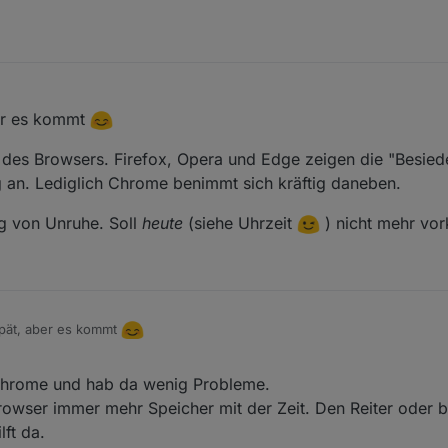
Domain
Jazz
o.ch/streams/6054.m3u
er es kommt
m des Browsers. Firefox, Opera und Edge zeigen die "Besied
g an. Lediglich Chrome benimmt sich kräftig daneben.
ng von Unruhe. Soll
heute
(siehe Uhrzeit
) nicht mehr vo
.de/playlist.m3u
pät, aber es kommt
n Problem des Browsers. Firefox, Opera und Edge zeigen die "Besiedel
chrome und hab da wenig Probleme.
 Lediglich Chrome benimmt sich kräftig daneben.
browser immer mehr Speicher mit der Zeit. Den Reiter oder 
erbreitung von Unruhe. Soll
heute
(siehe Uhrzeit
) nicht mehr vorko
ft da.