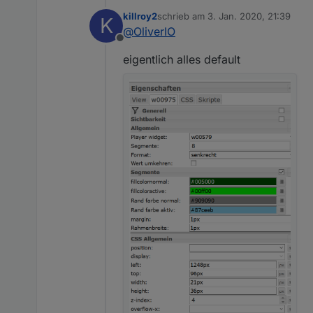
killroy2
schrieb am
3. Jan. 2020, 21:39
K
zuletzt editiert von
@
OliverIO
Offline
eigentlich alles default