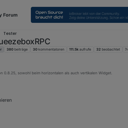
y Forum
Tester
SqueezeboxRPC
r
380
beiträge
30
kommentatoren
111.5k
aufrufe
32
beobachtet
ion 0.8.25, sowohl beim horizontalen als auch vertikalen Widget.
 2020, 23:34
bieren