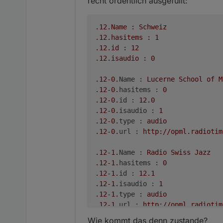
recht ordentlich ausgefüllt:
.12
.Name
:
Schweiz
.12
.hasitems
:
1
.12
.id
:
12
.12
.isaudio
:
0
.12
-0.
Name :
Lucerne
School
of
M
.12
-0.
hasitems :
0
.12
-0.
id :
12.0
.12
-0.
isaudio :
1
.12
-0.
type :
audio
.12
-0.
url :
http://opml.radiotim
.12
-1.
Name :
Radio
Swiss
Jazz
.12
-1.
hasitems :
0
.12
-1.
id :
12.1
.12
-1.
isaudio :
1
.12
-1.
type :
audio
.12
-1.
url :
http://opml.radiotim
Wie kommt das denn zustande?