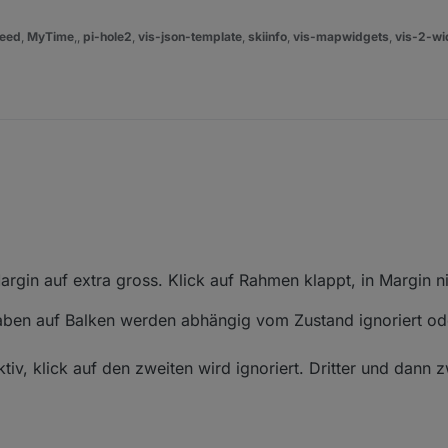
eed
,
MyTime
,,
pi-hole2
,
vis-json-template
,
skiinfo
,
vis-mapwidgets
,
vis-2-wi
rgin auf extra gross. Klick auf Rahmen klappt, in Margin ni
aben auf Balken werden abhängig vom Zustand ignoriert ode
tiv, klick auf den zweiten wird ignoriert. Dritter und dann z