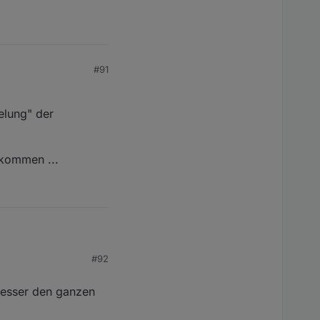
#91
elung" der
rkommen ...
#92
ung" der Datenpunkte
besser den ganzen
mmen ...