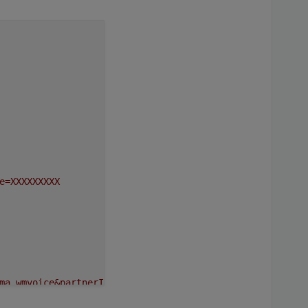
e=XXXXXXXXX
ma,wmvoice&partnerId=XXXXXXXXX&serial=XXXXXXXXX