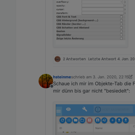
2 Antworten
Letzte Antwort
4. Jan. 20
hsteinme
schrieb am
3. Jan. 2020, 22:15
zuletzt editiert von hsteinme
1. Mä
Schaue ich mir im Objekte-Tab die 
Offline
mir dünn bis gar nicht "besiedelt":