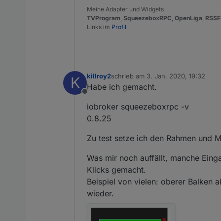
Meine Adapter und Widgets
TVProgram
,
SqueezeboxRPC
,
OpenLiga
,
RSSF
Links im
Profil
killroy2
schrieb am
3. Jan. 2020, 19:32
K
zuletzt editiert von
Habe ich gemacht.
Offline
iobroker squeezeboxrpc -v
0.8.25
Zu test setze ich den Rahmen und Ma
Was mir noch auffällt, manche Eing
Klicks gemacht.
Beispiel von vielen: oberer Balken ak
wieder.