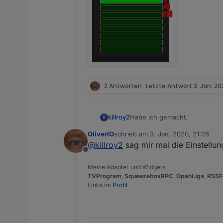
2 Antworten
Letzte Antwort
3. Jan. 20
Habe ich gemacht.
killroy2
K
OliverIO
schrieb am
3. Jan. 2020, 21:26
iobroker squeezeboxrpc -v
zuletzt editiert von
@
killroy2
sag mir mal die Einstellu
0.8.25
Offline
Zu test setze ich den Rahmen 
Meine Adapter und Widgets
Was mir noch auffällt, manche
TVProgram
,
SqueezeboxRPC
,
OpenLiga
,
RSSF
gemacht.
Links im
Profil
Beispiel von vielen: oberer Ba