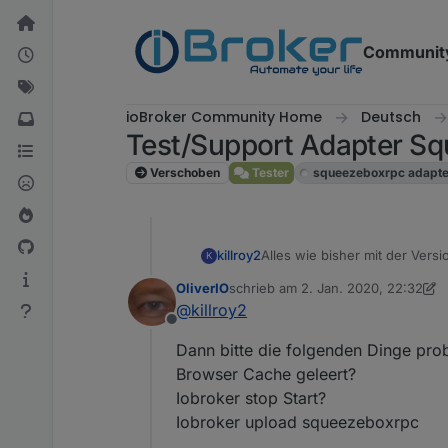
Weiter zum Inhalt
Communit
ioBroker Community Home
Deutsch
Test/Support Adapter 
Verschoben
Tester
squeezeboxrpc adapte
killroy2
Alles wie bisher mit der Vers
K
OliverIO
schrieb am
2. Jan. 2020, 22:32
zuletzt editiert von OliverIO
1. Feb.
@
killroy2
Offline
Dann bitte die folgenden Dinge pro
Browser Cache geleert?
Iobroker stop Start?
Iobroker upload squeezeboxrpc