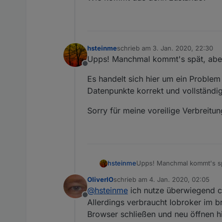
.12
-2.
Name :
Radio
Swiss
Public
.12
-2.
hasitems :
0
.12
-2.
id :
12.2
.12
-2.
isaudio :
1
.12
-2.
type :
audio
hsteinme
schrieb am
3. Jan. 2020, 22:30
zuletzt editiert von
.12
-2.
url :
http://www.swissradi
Upps! Manchmal kommt's spät, ab
Offline
.12
-3.
Name :
RTS
-
Espace
2
Es handelt sich hier um ein Proble
.12
-3.
hasitems :
0
Datenpunkte korrekt und vollständi
.12
-3.
id :
12.3
.12
-3.
isaudio :
1
Sorry für meine voreilige Verbreitu
.12
-3.
type :
audio
.12
-3.
url :
http://espace2.radio
Upps! Manchmal kommt's s
hsteinme
OliverIO
schrieb am
4. Jan. 2020, 02:05
Es handelt sich hier um ei
zuletzt editiert von
@
hsteinme
ich nutze überwiegend 
korrekt und vollständig an.
Offline
Allerdings verbraucht Iobroker im 
Sorry für meine voreilige V
Browser schließen und neu öffnen hil