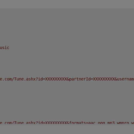
usic
e.com/Tune.ashx?id=XXXXXXXXX&partnerId=XXXXXXXXX&usernam
e.com/Tune.ashx?id=XXXXXXXXX&formats=aac,ogg,mp3,wmpro,w