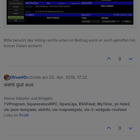
Bitte benutzt das Voting rechts unten im Beitrag wenn er euch geholfen hat.
Immer Daten sichern!
0
OliverIO
schrieb am
25. Apr. 2019, 17:22
zuletzt editiert von
Offline
sieht gut aus
Meine Adapter und Widgets
TVProgram
,
SqueezeboxRPC
,
OpenLiga
,
RSSFeed
,
MyTime
,,
pi-hole2
,
vis-json-template
,
skiinfo
,
vis-mapwidgets
,
vis-2-widgets-rssfeed
Links im
Profil
0