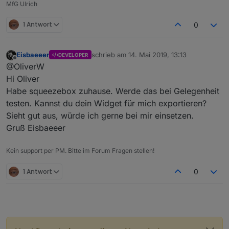
MfG Ulrich
1 Antwort
0
Eisbaeeer
schrieb am
14. Mai 2019, 13:13
DEVELOPER
zuletzt editiert von
Offline
@OliverW
Hi Oliver
Habe squeezebox zuhause. Werde das bei Gelegenheit
testen. Kannst du dein Widget für mich exportieren?
Sieht gut aus, würde ich gerne bei mir einsetzen.
Gruß Eisbaeeer
Kein support per PM. Bitte im Forum Fragen stellen!
1 Antwort
0