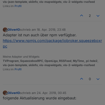
vis-json-template
,
skiinfo
,
vis-mapwidgets
,
vis-2-widgets-rssfeed
Links im
Profil
2
OliverIO
schrieb am
18. Apr. 2019, 23:48
zuletzt editiert von
Offline
Adapter ist nun auch über npm verfügbar.
https://www.npmjs.com/package/iobroker.squeezeboxr
pc
Meine Adapter und Widgets
TVProgram
,
SqueezeboxRPC
,
OpenLiga
,
RSSFeed
,
MyTime
,,
pi-hole2
,
vis-json-template
,
skiinfo
,
vis-mapwidgets
,
vis-2-widgets-rssfeed
Links im
Profil
0
OliverIO
schrieb am
24. Apr. 2019, 00:45
zuletzt editiert von
Offline
folgende Aktualisierung wurde eingebaut: