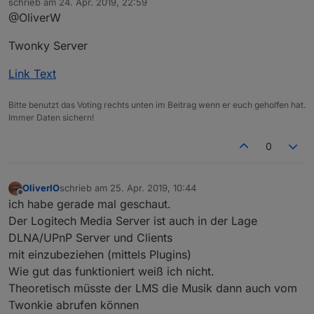
schrieb am
24. Apr. 2019, 22:59
zuletzt editiert von
@OliverW
Twonky Server
Link Text
Bitte benutzt das Voting rechts unten im Beitrag wenn er euch geholfen hat.
Immer Daten sichern!
0
OliverIO
schrieb am
25. Apr. 2019, 10:44
zuletzt editiert von
Offline
ich habe gerade mal geschaut.
Der Logitech Media Server ist auch in der Lage
DLNA/UPnP Server und Clients
mit einzubeziehen (mittels Plugins)
Wie gut das funktioniert weiß ich nicht.
Theoretisch müsste der LMS die Musik dann auch vom
Twonkie abrufen können