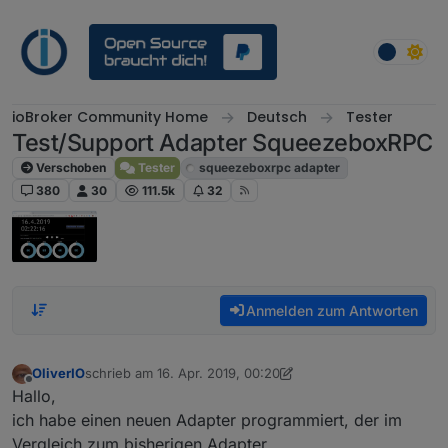
Weiter zum Inhalt
ioBroker Community Home
Deutsch
Tester
Test/Support Adapter SqueezeboxRPC
Verschoben
Tester
squeezeboxrpc adapter
380
30
111.5k
32
Anmelden zum Antworten
OliverIO
schrieb am
16. Apr. 2019, 00:20
zuletzt editiert von OliverIO
8. Mai 2024, 16:14
Offline
Hallo,
ich habe einen neuen Adapter programmiert, der im
Vergleich zum bisherigen Adapter