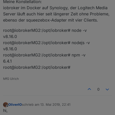
Meine Konstellation:
iobroker im Docker auf Synology, der Logitech Media
Server läuft auch hier seit längerer Zeit ohne Probleme,
ebenso der squeezebox-Adapter mit vier Clients.
root@iobrokerMG2:/opt/iobroker# node -v
v8.16.0
root@iobrokerMG2:/opt/iobroker# nodejs -v
v8.16.0
root@iobrokerMG2:/opt/iobroker# npm -v
6.4.1
root@iobrokerMG2:/opt/iobroker#
MfG Ulrich
0
OliverIO
schrieb am
13. Mai 2019, 22:41
zuletzt editiert von
Offline
hi,