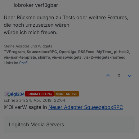
iobroker verfügbar
Über Rückmeldungen zu Tests oder weitere Features,
die noch umzusetzen wären
würde ich mich freuen.
Meine Adapter und Widgets
TVProgram
,
SqueezeboxRPC
,
OpenLiga
,
RSSFeed
,
MyTime
,,
pi-hole2
,
vis-json-template
,
skiinfo
,
vis-mapwidgets
,
vis-2-widgets-rssfeed
Links im
Profil
0
sigi234
FORUM TESTING
MOST ACTIVE
Online
schrieb am
24. Apr. 2019, 22:04
zuletzt editiert von
@OliverW sagte in
Neuer Adapter SqueezeboxRPC
:
Logitech Media Servers