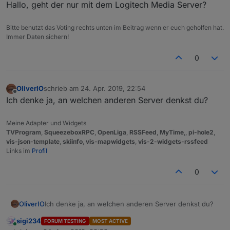
Hallo, geht der nur mit dem Logitech Media Server?
Bitte benutzt das Voting rechts unten im Beitrag wenn er euch geholfen hat.
Immer Daten sichern!
0
OliverIO
schrieb am
24. Apr. 2019, 22:54
zuletzt editiert von
Offline
Ich denke ja, an welchen anderen Server denkst du?
Meine Adapter und Widgets
TVProgram
,
SqueezeboxRPC
,
OpenLiga
,
RSSFeed
,
MyTime
,,
pi-hole2
,
vis-json-template
,
skiinfo
,
vis-mapwidgets
,
vis-2-widgets-rssfeed
Links im
Profil
0
OliverIO
Ich denke ja, an welchen anderen Server denkst du?
sigi234
FORUM TESTING
MOST ACTIVE
Online