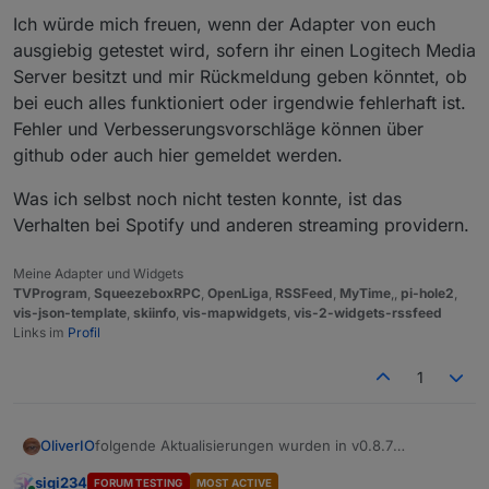
Ich würde mich freuen, wenn der Adapter von euch
ausgiebig getestet wird, sofern ihr einen Logitech Media
Server besitzt und mir Rückmeldung geben könntet, ob
bei euch alles funktioniert oder irgendwie fehlerhaft ist.
Fehler und Verbesserungsvorschläge können über
github oder auch hier gemeldet werden.
Was ich selbst noch nicht testen konnte, ist das
Verhalten bei Spotify und anderen streaming providern.
Meine Adapter und Widgets
TVProgram
,
SqueezeboxRPC
,
OpenLiga
,
RSSFeed
,
MyTime
,,
pi-hole2
,
vis-json-template
,
skiinfo
,
vis-mapwidgets
,
vis-2-widgets-rssfeed
Links im
Profil
1
folgende Aktualisierungen wurden in v0.8.7
OliverIO
vorgenommen:
sigi234
FORUM TESTING
MOST ACTIVE
die Version wurde nach der Vollständigkeit