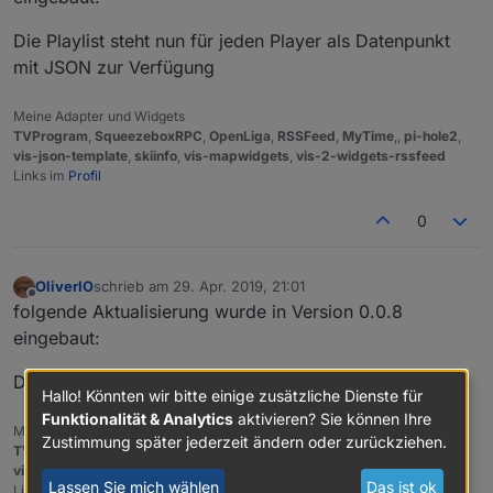
Die Playlist steht nun für jeden Player als Datenpunkt
mit JSON zur Verfügung
Meine Adapter und Widgets
TVProgram
,
SqueezeboxRPC
,
OpenLiga
,
RSSFeed
,
MyTime
,,
pi-hole2
,
vis-json-template
,
skiinfo
,
vis-mapwidgets
,
vis-2-widgets-rssfeed
Links im
Profil
0
OliverIO
schrieb am
29. Apr. 2019, 21:01
zuletzt editiert von
Offline
folgende Aktualisierung wurde in Version 0.0.8
eingebaut:
Die Playlist als JSON-String hat nun mehr Attribute.
Hallo! Könnten wir bitte einige zusätzliche Dienste für
Funktionalität & Analytics
aktivieren? Sie können Ihre
Meine Adapter und Widgets
Zustimmung später jederzeit ändern oder zurückziehen.
TVProgram
,
SqueezeboxRPC
,
OpenLiga
,
RSSFeed
,
MyTime
,,
pi-hole2
,
vis-json-template
,
skiinfo
,
vis-mapwidgets
,
vis-2-widgets-rssfeed
Lassen Sie mich wählen
Das ist ok
Links im
Profil