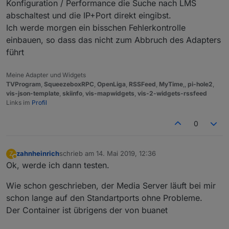
Konfiguration / Performance die Suche nach LMS
abschaltest und die IP+Port direkt eingibst.
Ich werde morgen ein bisschen Fehlerkontrolle
einbauen, so dass das nicht zum Abbruch des Adapters
führt
Meine Adapter und Widgets
TVProgram
,
SqueezeboxRPC
,
OpenLiga
,
RSSFeed
,
MyTime
,,
pi-hole2
,
vis-json-template
,
skiinfo
,
vis-mapwidgets
,
vis-2-widgets-rssfeed
Links im
Profil
0
zahnheinrich
schrieb am
14. Mai 2019, 12:36
Z
zuletzt editiert von
Abwesend
Ok, werde ich dann testen.
Wie schon geschrieben, der Media Server läuft bei mir
schon lange auf den Standartports ohne Probleme.
Der Container ist übrigens der von buanet