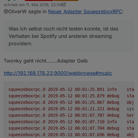
Online
schrieb am
11. Mai 2019, 22:04
Eine detaillierte Beschreibung der verfügbaren states
angepasst
zuletzt editiert von sigi234
5. Dez. 2019, 00:04
@OliverW sagte in
Neuer Adapter SqueezeboxRPC
:
ist auf englisch bei
der Adapter wurde in latest aufgenommen und
https://github.com/oweitman/ioBroker.squeezeboxrpc
kann nun direkt im iobroker installiert werden
Ich würde mich freuen, wenn der Adapter von euch
zu finden
der Adapter bietet nun umfangreiche
ausgiebig getestet wird, sofern ihr einen Logitech
Was ich selbst noch nicht testen konnte, ist das
Konfigurationsmöglichkeiten über den
Media Server besitzt und mir Rückmeldung geben
Was ich selbst noch nicht testen konnte, ist das
Konfigurationsdialog
könntet, ob bei euch alles funktioniert oder irgendwie
Verhalten bei Spotify und anderen streaming
Verhalten bei Spotify und anderen streaming
der Adapter führ selbst eine Suche nach
fehlerhaft ist.
providern.
providern.
verfügbaren Servern im gleichen
Fehler und Verbesserungsvorschläge können über
Netzwerksegment durch und bietet diese im
github oder auch hier gemeldet werden.
Konfigurationsdialog zur Auswahl an
Twonky geht nicht.......Adapter Gelb
die Steuermöglichkeiten des Players und der
Playlist wurden erheblich erweitert.
http://192.168.178.23:9000/webbrowse#music
*- es kann nun ein Playlisteintrag direkt, aber
auch relativ zum abspielen (10, +2 oder -1)
gewählt werden.
squeezeboxrpc.0
2019-05-12 00:01:25.891	
info
star
*- das selbe geht innerhalb eines Tracks mit der
squeezeboxrpc.0
2019-05-12 00:01:25.879	
debug
stat
Zeit. Hier kann eine Postiotion im Track direkt
squeezeboxrpc.0
2019-05-12 00:01:25.867	
debug
obje
über die Sekunden aber auch relativ gewählt
squeezeboxrpc.0
2019-05-12 00:01:21.221	
debug
syst
werden (bspw 100, +20, -10)
squeezeboxrpc.0
2019-05-12 00:01:07.787	
debug
Serv
*- auch die repeat und shuffle sind nun in allen
squeezeboxrpc.0
2019-05-12 00:01:07.710	
info
star
formen zur Steuerung verfügbar.
squeezeboxrpc.0
2019-05-12 00:01:07.704	
debug
stat
squeezeboxrpc.0
2019-05-12 00:01:07.696	
debug
obje