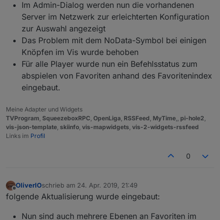
Im Admin-Dialog werden nun die vorhandenen
Server im Netzwerk zur erleichterten Konfiguration
zur Auswahl angezeigt
Das Problem mit dem NoData-Symbol bei einigen
Knöpfen im Vis wurde behoben
Für alle Player wurde nun ein Befehlsstatus zum
abspielen von Favoriten anhand des Favoritenindex
eingebaut.
Meine Adapter und Widgets
TVProgram
,
SqueezeboxRPC
,
OpenLiga
,
RSSFeed
,
MyTime
,,
pi-hole2
,
vis-json-template
,
skiinfo
,
vis-mapwidgets
,
vis-2-widgets-rssfeed
Links im
Profil
0
OliverIO
schrieb am
24. Apr. 2019, 21:49
zuletzt editiert von
Offline
folgende Aktualisierung wurde eingebaut:
Nun sind auch mehrere Ebenen an Favoriten im