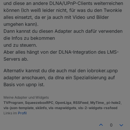
und diese an andere DLNA/UPnP-Clients weiterreichen
können (Ich weiß leider nicht, für was du den Twonkie
alles einsetzt, da er ja auch mit Video und Bilder
umgehen kann).
Dann kannst du diesen Adapter auch dafür verwenden
die Infos zu bekommen
und zu steuern.
Aber alles hängt von der DLNA-Integration des LMS-
Servers ab.
Alternativ kannst du die auch mal den iobroker.upnp
adapter anschauen, da dlna ein Spezialisierung auf
Basis von upnp ist.
Meine Adapter und Widgets
TVProgram
,
SqueezeboxRPC
,
OpenLiga
,
RSSFeed
,
MyTime
,,
pi-hole2
,
vis-json-template
,
skiinfo
,
vis-mapwidgets
,
vis-2-widgets-rssfeed
Links im
Profil
0