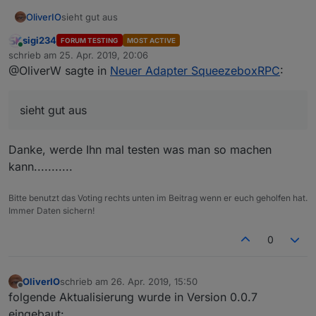
OliverIO
sieht gut aus
sigi234
FORUM TESTING
MOST ACTIVE
Online
schrieb am
25. Apr. 2019, 20:06
zuletzt editiert von
@OliverW sagte in
Neuer Adapter SqueezeboxRPC
:
sieht gut aus
Danke, werde Ihn mal testen was man so machen
kann...........
Bitte benutzt das Voting rechts unten im Beitrag wenn er euch geholfen hat.
Immer Daten sichern!
0
OliverIO
schrieb am
26. Apr. 2019, 15:50
zuletzt editiert von
Offline
folgende Aktualisierung wurde in Version 0.0.7
eingebaut: