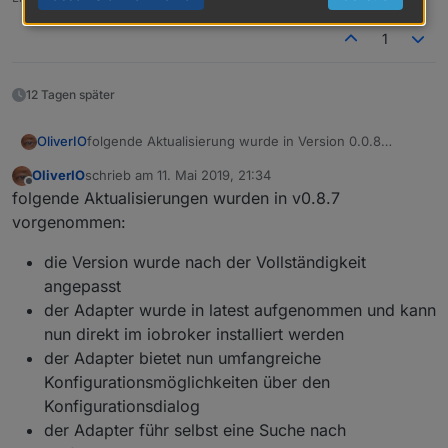
1
12 Tagen später
folgende Aktualisierung wurde in Version 0.0.8
OliverIO
eingebaut:
OliverIO
schrieb am
11. Mai 2019, 21:34
Die Playlist als JSON-String hat nun mehr Attribute.
zuletzt editiert von
Offline
folgende Aktualisierungen wurden in v0.8.7
vorgenommen:
die Version wurde nach der Vollständigkeit
angepasst
der Adapter wurde in latest aufgenommen und kann
nun direkt im iobroker installiert werden
der Adapter bietet nun umfangreiche
Konfigurationsmöglichkeiten über den
Konfigurationsdialog
der Adapter führ selbst eine Suche nach