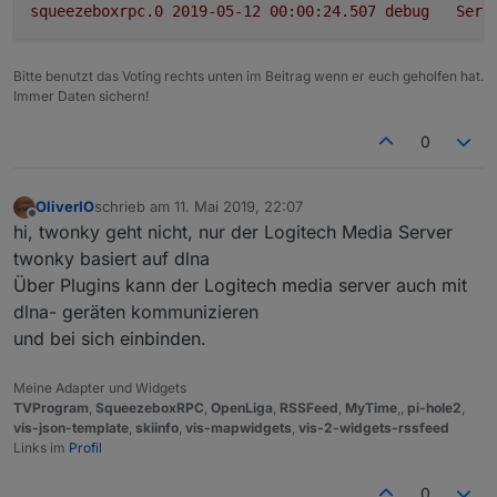
squeezeboxrpc.0
2019-05-12 00:00:24.507	
debug
Serv
Bitte benutzt das Voting rechts unten im Beitrag wenn er euch geholfen hat.
Immer Daten sichern!
0
OliverIO
schrieb am
11. Mai 2019, 22:07
zuletzt editiert von
Offline
hi, twonky geht nicht, nur der Logitech Media Server
twonky basiert auf dlna
Über Plugins kann der Logitech media server auch mit
dlna- geräten kommunizieren
und bei sich einbinden.
Meine Adapter und Widgets
TVProgram
,
SqueezeboxRPC
,
OpenLiga
,
RSSFeed
,
MyTime
,,
pi-hole2
,
vis-json-template
,
skiinfo
,
vis-mapwidgets
,
vis-2-widgets-rssfeed
Links im
Profil
0