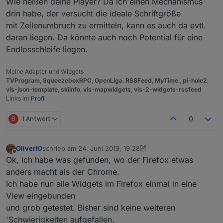
Wie heißen deine Player? Da ich einen Mechanismus
drin habe, der versucht die ideale Schriftgröße
mit Zeilenumbruch zu ermitteln, kann es auch da evtl.
daran liegen. Da könnte auch noch Potential für eine
Endlosschleife liegen.
Meine Adapter und Widgets
TVProgram
,
SqueezeboxRPC
,
OpenLiga
,
RSSFeed
,
MyTime
,,
pi-hole2
,
vis-json-template
,
skiinfo
,
vis-mapwidgets
,
vis-2-widgets-rssfeed
Links im
Profil
B
1 Antwort
0
OliverIO
schrieb am
24. Juni 2019, 19:28
zuletzt editiert von OliverIO
Offline
Ok, ich habe was gefunden, wo der Firefox etwas
anders macht als der Chrome.
Ich habe nun alle Widgets im Firefox einmal in eine
View eingebunden
und grob getestet. Bisher sind keine weiteren
'Schwierigkeiten aufgefallen.