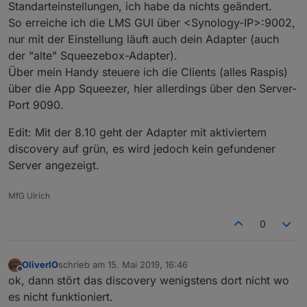
Standarteinstellungen, ich habe da nichts geändert.
So erreiche ich die LMS GUI über <Synology-IP>:9002,
nur mit der Einstellung läuft auch dein Adapter (auch
der "alte" Squeezebox-Adapter).
Über mein Handy steuere ich die Clients (alles Raspis)
über die App Squeezer, hier allerdings über den Server-
Port 9090.
Edit: Mit der 8.10 geht der Adapter mit aktiviertem
discovery auf grün, es wird jedoch kein gefundener
Server angezeigt.
MfG Ulrich
0
OliverIO
schrieb am
15. Mai 2019, 16:46
zuletzt editiert von
Offline
ok, dann stört das discovery wenigstens dort nicht wo
es nicht funktioniert.