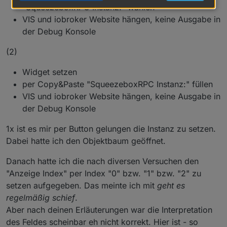
vis-Editors und dann "Untersuchen" auswählen.
Probleme gibt. Aktiviere bitte vor Auswahl der Instanz
"SqueezeboxRPC Instanz:" wählen
Im dann öffnenden Bereich den Reiter "Console"
das Kästchen "CamelCase"
VIS und iobroker Website hängen, keine Ausgabe in
öffnen.
der Debug Konsole
Das am besten bereits vor dem hinzufügen des
Widgets machen.
(2)
Widget setzen
per Copy&Paste "SqueezeboxRPC Instanz:" füllen
VIS und iobroker Website hängen, keine Ausgabe in
der Debug Konsole
1x ist es mir per Button gelungen die Instanz zu setzen.
Dabei hatte ich den Objektbaum geöffnet.
Danach hatte ich die nach diversen Versuchen den
"Anzeige Index" per Index "0" bzw. "1" bzw. "2" zu
setzen aufgegeben. Das meinte ich mit
geht es
regelmäßig schief
.
Aber nach deinen Erläuterungen war die Interpretation
des Feldes scheinbar eh nicht korrekt. Hier ist - so