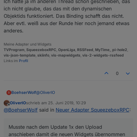
Ich hatte ja im anderen Thread schon geschrieben, das
ich nicht glaube, das das mit den dynamischen
Objektids funktioniert. Das Binding schafft das nicht.
Aber evtl. weiß aus der Runde hier noch jemand etwas
anderes.
Meine Adapter und Widgets
TVProgram
,
SqueezeboxRPC
,
OpenLiga
,
RSSFeed
,
MyTime
,,
pi-hole2
,
vis-json-template
,
skiinfo
,
vis-mapwidgets
,
vis-2-widgets-rssfeed
Links im
Profil
0
@
OliverIO
BoehserWolf
B
OliverIO
schrieb am
25. Juni 2019, 10:29
Bingo, läuft! Besten Dank dafür.
zuletzt editiert von
Offline
@
BoehserWolf
said in
Neuer Adapter SqueezeboxRPC
:
Musste nach dem Update 1x den Upload
anschieben damit die neuen Widgets
Musste nach dem Update 1x den Upload
übernommen wurden - nur zur Info.
Das mit dem Autoscale der Fonts haut bei mir
jedoch eher suboptimal hin:
anschieben damit die neuen Widgets übernommen