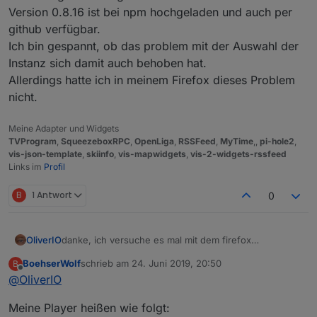
Version 0.8.16 ist bei npm hochgeladen und auch per
github verfügbar.
Ich bin gespannt, ob das problem mit der Auswahl der
Instanz sich damit auch behoben hat.
Allerdings hatte ich in meinem Firefox dieses Problem
nicht.
Meine Adapter und Widgets
TVProgram
,
SqueezeboxRPC
,
OpenLiga
,
RSSFeed
,
MyTime
,,
pi-hole2
,
vis-json-template
,
skiinfo
,
vis-mapwidgets
,
vis-2-widgets-rssfeed
Links im
Profil
B
1 Antwort
0
OliverIO
danke, ich versuche es mal mit dem firefox
nachzustellen
BoehserWolf
schrieb am
24. Juni 2019, 20:50
B
Wie heißen deine Player? Da ich einen Mechanismus
zuletzt editiert von
Offline
@
OliverIO
drin habe, der versucht die ideale Schriftgröße
mit Zeilenumbruch zu ermitteln, kann es auch da evtl.
Meine Player heißen wie folgt:
daran liegen. Da könnte auch noch Potential für eine