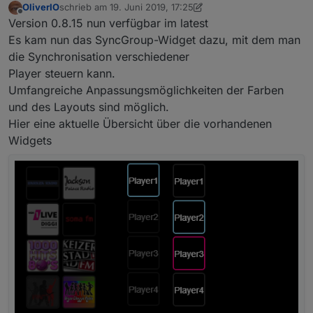
OliverIO
schrieb am
19. Juni 2019, 17:25
zuletzt editiert von OliverIO
Offline
Version 0.8.15 nun verfügbar im latest
Es kam nun das SyncGroup-Widget dazu, mit dem man
die Synchronisation verschiedener
Player steuern kann.
Umfangreiche Anpassungsmöglichkeiten der Farben
und des Layouts sind möglich.
Hier eine aktuelle Übersicht über die vorhandenen
Widgets