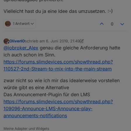
Vielleicht hast du ja eine Idee das umzusetzen. :-)
1 Antwort
0
OliverIO
schrieb am
6. Juni 2019, 21:49
zuletzt editiert von OliverIO
6. Juli 2019, 00:01
Offline
@
iobroker_Alex
genau die gleiche Anforderung hatte
ich auch schon im Sinn.
https://forums.slimdevices.com/showthread.php?
110527-2nd-Stream-to-mix-into-the-main-stream
zwar nicht so wie ich mir das idealerweise vorstellen
würde gibt es eine Alternative
Das Announcement-Plugin für den LMS
https://forums.slimdevices.com/showthread.php?
109096-Announce-LMS-Announce-play-
announcements-notifications
Meine Adapter und Widgets