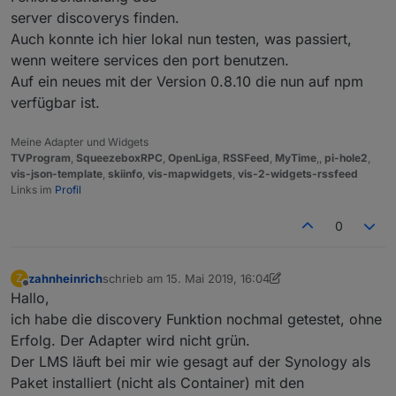
server discoverys finden.
Auch konnte ich hier lokal nun testen, was passiert,
wenn weitere services den port benutzen.
Auf ein neues mit der Version 0.8.10 die nun auf npm
verfügbar ist.
Meine Adapter und Widgets
TVProgram
,
SqueezeboxRPC
,
OpenLiga
,
RSSFeed
,
MyTime
,,
pi-hole2
,
vis-json-template
,
skiinfo
,
vis-mapwidgets
,
vis-2-widgets-rssfeed
Links im
Profil
0
zahnheinrich
schrieb am
15. Mai 2019, 16:04
Z
zuletzt editiert von zahnheinrich
Offline
Hallo,
ich habe die discovery Funktion nochmal getestet, ohne
Erfolg. Der Adapter wird nicht grün.
Der LMS läuft bei mir wie gesagt auf der Synology als
Paket installiert (nicht als Container) mit den