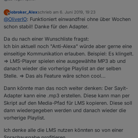
iobroker_Alex
schrieb am
6. Juni 2019, 19:23
I
zuletzt editiert von
Offline
@
OliverIO
: Funktioniert einwandfrei ohne über Wochen
schon stabil! Danke für den Adapter.
Da du nach einer Wunschliste fragst:
Ich bin aktuell noch "Anti-Alexa" würde aber gerne eine
einseitige Kommunikation erlauben. Beispiel: Es klingelt.
=> LMS-Player spielen eine ausgewählte MP3 ab und
danach wieder die vorherige Playlist an der selben
Stelle. => Das als Feature wäre schon cool...
Dann könnte man das noch weiter denken: Der Sayit-
Adapter kann eine .mp3 erstellen. Diese kann man per
Skript auf den Media-Pfad für LMS kopieren. Diese soll
dann wiedergegeben werden und danach wieder die
vorherige Playlist.
Ich denke alle die LMS nutzen könnten so von einer
Sprachausgabe profitieren.