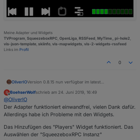
Meine Adapter und Widgets
TVProgram
,
SqueezeboxRPC
,
OpenLiga
,
RSSFeed
,
MyTime
,,
pi-hole2
,
vis-json-template
,
skiinfo
,
vis-mapwidgets
,
vis-2-widgets-rssfeed
Links im
Profil
0
OliverIO
Version 0.8.15 nun verfügbar im latest
Es kam nun das SyncGroup-Widget dazu, mit dem
BoehserWolf
schrieb am
24. Juni 2019, 16:49
B
man die Synchronisation verschiedener
zuletzt editiert von
Offline
@
OliverIO
Player steuern kann.
Umfangreiche Anpassungsmöglichkeiten der Farben
Der Adapter funktioniert einwandfrei, vielen Dank dafür.
und des Layouts sind möglich.
Allerdings habe ich Probleme mit den Widgets.
Hier eine aktuelle Übersicht über die vorhandenen
Widgets
Das Hinzufügen des "Players" Widget funktioniert. Das
Auswählen der "SqueezeboxRPC Instanz"