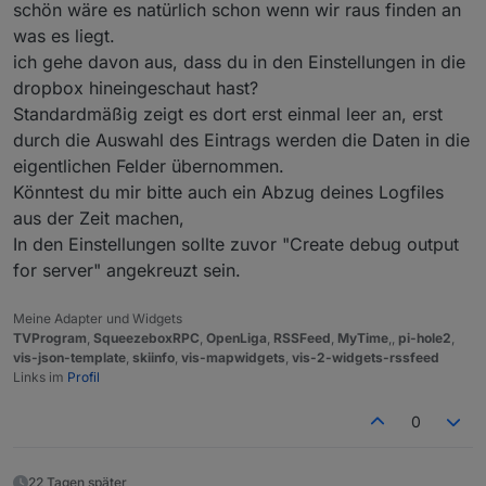
schön wäre es natürlich schon wenn wir raus finden an
was es liegt.
ich gehe davon aus, dass du in den Einstellungen in die
dropbox hineingeschaut hast?
Standardmäßig zeigt es dort erst einmal leer an, erst
durch die Auswahl des Eintrags werden die Daten in die
eigentlichen Felder übernommen.
Könntest du mir bitte auch ein Abzug deines Logfiles
aus der Zeit machen,
In den Einstellungen sollte zuvor "Create debug output
for server" angekreuzt sein.
Meine Adapter und Widgets
TVProgram
,
SqueezeboxRPC
,
OpenLiga
,
RSSFeed
,
MyTime
,,
pi-hole2
,
vis-json-template
,
skiinfo
,
vis-mapwidgets
,
vis-2-widgets-rssfeed
Links im
Profil
0
22 Tagen später