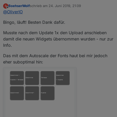
anders macht als der Chrome.
BoehserWolf
schrieb am
24. Juni 2019, 21:09
B
Ich habe nun alle Widgets im Firefox einmal in eine
zuletzt editiert von
Offline
@
OliverIO
View eingebunden
und grob getestet. Bisher sind keine weiteren
Bingo, läuft! Besten Dank dafür.
'Schwierigkeiten aufgefallen.
Version 0.8.16 ist bei npm hochgeladen und auch per
github verfügbar.
Musste nach dem Update 1x den Upload anschieben
Ich bin gespannt, ob das problem mit der Auswahl der
damit die neuen Widgets übernommen wurden - nur zur
Instanz sich damit auch behoben hat.
Info.
Allerdings hatte ich in meinem Firefox dieses Problem
nicht.
Das mit dem Autoscale der Fonts haut bei mir jedoch
eher suboptimal hin: