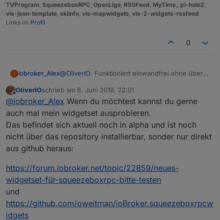
TVProgram
,
SqueezeboxRPC
,
OpenLiga
,
RSSFeed
,
MyTime
,,
pi-hole2
,
vis-json-template
,
skiinfo
,
vis-mapwidgets
,
vis-2-widgets-rssfeed
Links im
Profil
0
@
OliverIO
: Funktioniert einwandfrei ohne über
iobroker_Alex
I
Wochen schon stabil! Danke für den Adapter.
OliverIO
schrieb am
6. Juni 2019, 22:01
Da du nach einer Wunschliste fragst:
zuletzt editiert von
Offline
@
iobroker_Alex
Wenn du möchtest kannst du gerne
Ich bin aktuell noch "Anti-Alexa" würde aber
gerne eine einseitige Kommunikation erlauben.
Dann könnte man das noch weiter denken: Der
auch mal mein widgetset ausprobieren.
Beispiel: Es klingelt. => LMS-Player spielen eine
Sayit-Adapter kann eine .mp3 erstellen. Diese
Das befindet sich aktuell noch in alpha und ist noch
ausgewählte MP3 ab und danach wieder die
kann man per Skript auf den Media-Pfad für LMS
Ich denke alle die LMS nutzen könnten so von
nicht über das repository installierbar, sonder nur direkt
vorherige Playlist an der selben Stelle. => Das als
kopieren. Diese soll dann wiedergegeben
einer Sprachausgabe profitieren.
aus github heraus:
Feature wäre schon cool...
werden und danach wieder die vorherige
Vielleicht hast du ja eine Idee das umzusetzen.
Playlist.
:-)
https://forum.iobroker.net/topic/22859/neues-
widgetset-für-squeezeboxrpc-bitte-testen
und
https://github.com/oweitman/ioBroker.squeezeboxrpcw
idgets