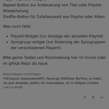
Repeat-Button zur Ansteuerung von Titel oder Playlist-
Wiederholung
Shuffle-Button für Zufallasuwahl aus Playlist oder Alben
Was noch fehlt:
Playlist-Widget (zur Anzeige der aktuellen Playlist)
Syncgroup-widget (zur Änderung der Syncgruppen
der verschiedenen Playern)
Bitte gerne Testen und Rückmeldung hier im Forum oder
im github Repo als Issue
Meine Adapter und Widgets
TVProgram
,
SqueezeboxRPC
,
OpenLiga
,
RSSFeed
,
MyTime
,,
pi-hole2
,
vis-json-template
,
skiinfo
,
vis-mapwidgets
,
vis-2-widgets-rssfeed
Links im
Profil
0