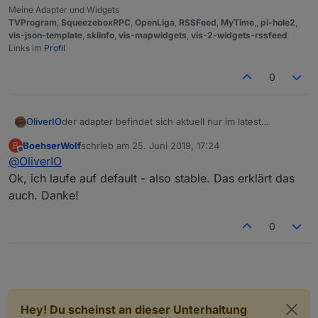
Meine Adapter und Widgets
TVProgram
,
SqueezeboxRPC
,
OpenLiga
,
RSSFeed
,
MyTime
,,
pi-hole2
,
vis-json-template
,
skiinfo
,
vis-mapwidgets
,
vis-2-widgets-rssfeed
Links im
Profil
0
OliverIO
der adapter befindet sich aktuell nur im latest
Repository.
BoehserWolf
schrieb am
25. Juni 2019, 17:24
B
Ich habe gerade bei mir mal geschaut, da ich aktuell
zuletzt editiert von
Offline
@
OliverIO
noch auf einem Branch mit Version 0.8.15
arbeite, wird mir das Update auf 0.8.16 angeboten.
Ok, ich laufe auf default - also stable. Das erklärt das
Aber nur wenn ich in den Einstellungen bei "Aktuellem
auch. Danke!
Verwahrungsort" auch "latest" einstelle.
0
Hey! Du scheinst an dieser Unterhaltung