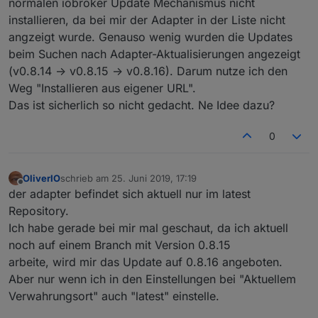
normalen iobroker Update Mechanismus nicht
installieren, da bei mir der Adapter in der Liste nicht
angzeigt wurde. Genauso wenig wurden die Updates
beim Suchen nach Adapter-Aktualisierungen angezeigt
(v0.8.14 -> v0.8.15 -> v0.8.16). Darum nutze ich den
Weg "Installieren aus eigener URL".
Das ist sicherlich so nicht gedacht. Ne Idee dazu?
0
OliverIO
schrieb am
25. Juni 2019, 17:19
zuletzt editiert von
Offline
der adapter befindet sich aktuell nur im latest
Repository.
Ich habe gerade bei mir mal geschaut, da ich aktuell
noch auf einem Branch mit Version 0.8.15
arbeite, wird mir das Update auf 0.8.16 angeboten.
Aber nur wenn ich in den Einstellungen bei "Aktuellem
Verwahrungsort" auch "latest" einstelle.