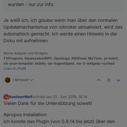
Darf ich noch einmal auf das jqui select
wurden - nur zur Info.
hinweisen :)
Ich hatte vor mir so etwas in der Art damit zu
bauen (CSS passt noch nicht):
Ja weiß ich, ich glaube wenn man über den normalen
Updatemechanismus von iobroker aktualisiert, wird das
automatisch gemacht. Ich werde einen Hinweis in die
Doku mit aufnehmen
Meine Adapter und Widgets
TVProgram
,
SqueezeboxRPC
,
OpenLiga
,
RSSFeed
,
MyTime
,,
pi-hole2
,
vis-json-template
,
skiinfo
,
vis-mapwidgets
,
vis-2-widgets-rssfeed
Links im
Profil
1 Antwort
0
BoehserWolf
schrieb am
25. Juni 2019, 16:14
B
zuletzt editiert von
Offline
Vielen Dank für die Unterstützung soweit!
Apropos Installation:
Ich konnte das Plugin (von 0.8.14 bis jetzt) über den