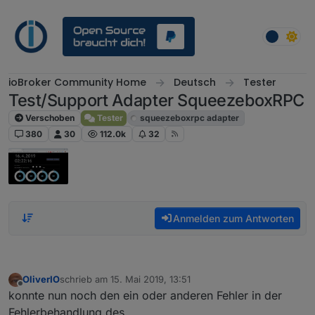
Weiter zum Inhalt
ioBroker Community Home
Deutsch
Tester
Test/Support Adapter SqueezeboxRPC
Verschoben
Tester
squeezeboxrpc adapter
380
30
112.0k
32
Anmelden zum Antworten
OliverIO
schrieb am
15. Mai 2019, 13:51
zuletzt editiert von
Offline
konnte nun noch den ein oder anderen Fehler in der
Fehlerbehandlung des