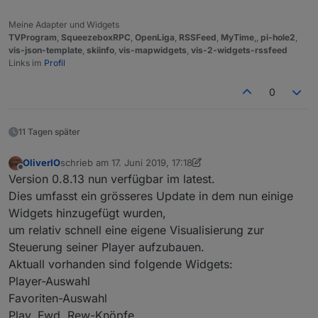
Meine Adapter und Widgets
TVProgram
,
SqueezeboxRPC
,
OpenLiga
,
RSSFeed
,
MyTime
,,
pi-hole2
,
vis-json-template
,
skiinfo
,
vis-mapwidgets
,
vis-2-widgets-rssfeed
Links im
Profil
0
11 Tagen später
OliverIO
schrieb am
17. Juni 2019, 17:18
zuletzt editiert von OliverIO
Offline
Version 0.8.13 nun verfügbar im latest.
Dies umfasst ein grösseres Update in dem nun einige
Widgets hinzugefügt wurden,
um relativ schnell eine eigene Visualisierung zur
Steuerung seiner Player aufzubauen.
Aktuall vorhanden sind folgende Widgets:
Player-Auswahl
Favoriten-Auswahl
Play, Fwd, Rew-Knöpfe