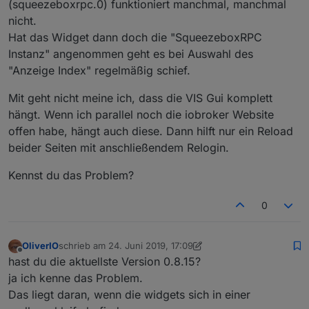
(squeezeboxrpc.0) funktioniert manchmal, manchmal
nicht.
Hat das Widget dann doch die "SqueezeboxRPC
Instanz" angenommen geht es bei Auswahl des
"Anzeige Index" regelmäßig schief.
Mit geht nicht meine ich, dass die VIS Gui komplett
hängt. Wenn ich parallel noch die iobroker Website
offen habe, hängt auch diese. Dann hilft nur ein Reload
beider Seiten mit anschließendem Relogin.
Kennst du das Problem?
0
OliverIO
schrieb am
24. Juni 2019, 17:09
zuletzt editiert von OliverIO
Offline
hast du die aktuellste Version 0.8.15?
ja ich kenne das Problem.
Das liegt daran, wenn die widgets sich in einer