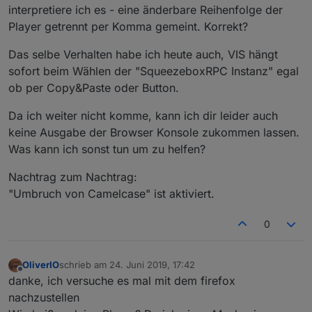
interpretiere ich es - eine änderbare Reihenfolge der
Player getrennt per Komma gemeint. Korrekt?
Das selbe Verhalten habe ich heute auch, VIS hängt
sofort beim Wählen der "SqueezeboxRPC Instanz" egal
ob per Copy&Paste oder Button.
Da ich weiter nicht komme, kann ich dir leider auch
keine Ausgabe der Browser Konsole zukommen lassen.
Was kann ich sonst tun um zu helfen?
Nachtrag zum Nachtrag:
"Umbruch von Camelcase" ist aktiviert.
0
OliverIO
schrieb am
24. Juni 2019, 17:42
zuletzt editiert von
Offline
danke, ich versuche es mal mit dem firefox
nachzustellen