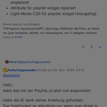
angepasst
Attribute für playlist widget repariert
Light-Mode-CSS für playlist widget hinzugefügt
Meine Adapter und Widgets
TVProgram
,
SqueezeboxRPC
,
OpenLiga
,
RSSFeed
,
MyTime
,,
pi-hole2
,
vis-json-template
,
skiinfo
,
vis-mapwidgets
,
vis-2-widgets-rssfeed
Links im
Profil
0
@
aufschlagzuender
OliverIO
Aufschlagzuender
schrieb am
29. Nov. 2024, 23:14
A
super danke, das ist ein guter hinweis
zuletzt editiert von
Offline
@
oliverio
ich bin am überlegen, ob ich so wie du gesagt hast,
einen extra datenpunkt anzulegen über den man per
die besagte id kannst du sehen, wenn man eine
Hallo,
json die aktuellen playlists abfragen kann.
playlist anklickt, und jetzt achtung, man in die browser
developer tools schaut.
habe das mit der Playlist_id jetzt mal ausprobiert.
dazu zunächst die F12 drücken und im dann
auftauchenden fenster auf network gehen. ich bspw
Habe die ID dank deiner Anleitung gefunden.
verwende chrome (alle chromiumartigen sehen gleich
Das funktioniert so allerdings nur wenn man direkt in