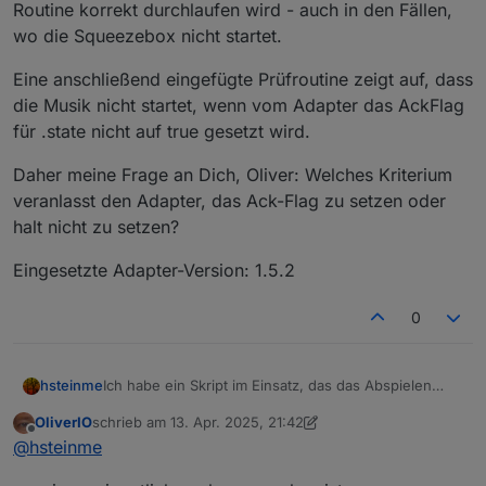
Routine korrekt durchlaufen wird - auch in den Fällen,
wo die Squeezebox nicht startet.
Eine anschließend eingefügte Prüfroutine zeigt auf, dass
die Musik nicht startet, wenn vom Adapter das AckFlag
für .state nicht auf true gesetzt wird.
Daher meine Frage an Dich, Oliver: Welches Kriterium
veranlasst den Adapter, das Ack-Flag zu setzen oder
halt nicht zu setzen?
Eingesetzte Adapter-Version: 1.5.2
0
Ich habe ein Skript im Einsatz, das das Abspielen
hsteinme
einer Squeezebox startet, sobald ein Präsenzmelder
OliverIO
schrieb am
13. Apr. 2025, 21:42
eine menschliche Anwesenheit meldet.
if presence reported {

zuletzt editiert von OliverIO
Offline
@
hsteinme
	.Power = 1

Leider erreicht diese Routine nicht immer ihren
	.cmdGeneral  = playlist clear

Zweck. Meine eigenen Debug-Logs belegen, dass