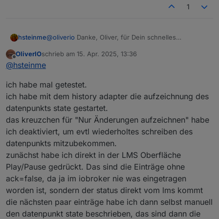
1
@
oliverio
Danke, Oliver, für Dein schnelles
hsteinme
Feedback.
OliverIO
schrieb am
15. Apr. 2025, 13:36
Naja, ein Fehlverhalten liegt hier in jedem Fall vor.
zuletzt editiert von
Offline
@
hsteinme
Zweck meiner gestrigen Anfrage war halt,
festzustellen, ob der Adapter oder LMS hierfür
Stellt meine o.e. Prüfroutine fest, dass kein Ack =
ich habe mal getestet.
verantwortlich ist. Nach Deiner obigen Erklärung
true zurückgekommen ist, so wird .state mehrmals im
sehe ich nun klar die Verantwortung bei LMS bzw.
Abstand einiger Sekunden erneut auf 1 gesetzt -
Jetzt bin ich ziemlich ratlos, wie ich beim LMs (oder
ich habe mit dem history adapter die aufzeichnung des
dem dahinter liegenden Squeeze Client.
jedoch bleibt dies auch ohne Erfolg.
dahinter) das Problem weiter analysieren kann.
datenpunkts state gestartet.
das kreuzchen für "Nur Änderungen aufzeichnen" habe
ich deaktiviert, um evtl wiederholtes schreiben des
datenpunkts mitzubekommen.
zunächst habe ich direkt in der LMS Oberfläche
Play/Pause gedrückt. Das sind die Einträge ohne
ack=false, da ja im iobroker nie was eingetragen
worden ist, sondern der status direkt vom lms kommt
die nächsten paar einträge habe ich dann selbst manuell
den datenpunkt state beschrieben, das sind dann die