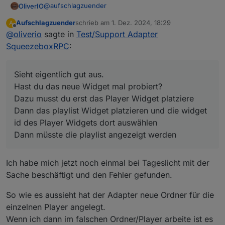
@
aufschlagzuender
OliverIO
Aufschlagzuender
schrieb am
1. Dez. 2024, 18:29
A
Sieht eigentlich gut aus.
zuletzt editiert von
Offline
@
oliverio
sagte in
Test/Support Adapter
Hast du das neue Widget mal probiert?
Dazu musst du erst das Player Widget platziere
SqueezeboxRPC
:
Dann das playlist Widget platzieren und die widget id
des Player Widgets dort auswählen
Dann müsste die playlist angezeigt werden
Sieht eigentlich gut aus.
Hast du das neue Widget mal probiert?
Dazu musst du erst das Player Widget platziere
Dann das playlist Widget platzieren und die widget
id des Player Widgets dort auswählen
Dann müsste die playlist angezeigt werden
Ich habe mich jetzt noch einmal bei Tageslicht mit der
Sache beschäftigt und den Fehler gefunden.
So wie es aussieht hat der Adapter neue Ordner für die
einzelnen Player angelegt.
Wenn ich dann im falschen Ordner/Player arbeite ist es