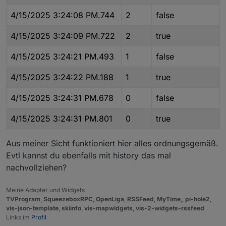
4/15/2025 3:24:08 PM.744
2
false
4/15/2025 3:24:09 PM.722
2
true
4/15/2025 3:24:21 PM.493
1
false
4/15/2025 3:24:22 PM.188
1
true
4/15/2025 3:24:31 PM.678
0
false
4/15/2025 3:24:31 PM.801
0
true
Aus meiner Sicht funktioniert hier alles ordnungsgemäß.
Evtl kannst du ebenfalls mit history das mal
nachvollziehen?
Meine Adapter und Widgets
TVProgram
,
SqueezeboxRPC
,
OpenLiga
,
RSSFeed
,
MyTime
,,
pi-hole2
,
vis-json-template
,
skiinfo
,
vis-mapwidgets
,
vis-2-widgets-rssfeed
Links im
Profil