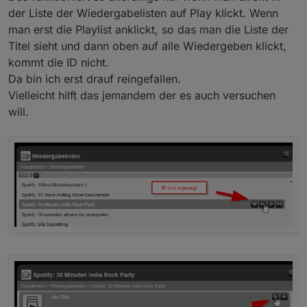
aus edge,opera,etc, firefox aber ähnlich)
der Liste der Wiedergabelisten auf Play klickt. Wenn
dort kann man dann die requests filtern. hier "anyurl"
wenn man dann den request auswählt und auf
man erst die Playlist anklickt, so das man die Liste der
wenn man dann den folgenden befehl im datenpunkt
payload geht, kann man sehen was der browser an
Titel sieht und dann oben auf alle Wiedergeben klickt,
cmdGeneral beim jeweiligen player eingibt (playlist id
den server sendet.
kommt die ID nicht.
dann entsprechend anpassen)
da müsste dann die playlist_id mit dabei sein.
Da bin ich erst drauf reingefallen.
dann kann man die playlist abspielen.
Vielleicht hilft das jemandem der es auch versuchen
die dokumentation dazu findet man hier,
will.
https://github.com/oweitman/LMS-CLI-
Documentation/blob/master/LMS-CLI.md
nach playlistcontrol suchen, im unteren drittel des
dokuments