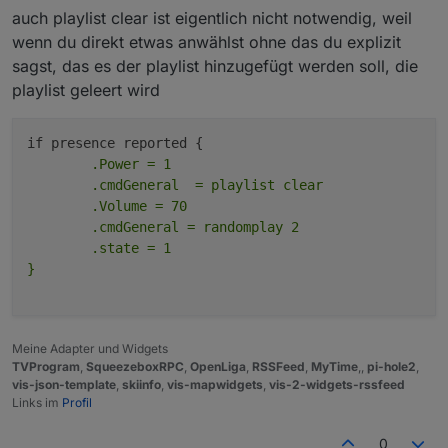
4/15/2025 3:23:42
0
false
auch playlist clear ist eigentlich nicht notwendig, weil
PM.740
wenn du direkt etwas anwählst ohne das du explizit
4/15/2025 3:23:42
0
true
sagst, das es der playlist hinzugefügt werden soll, die
PM.908
playlist geleert wird
4/15/2025 3:24:08
2
false
PM.744
	.Power = 1

4/15/2025 3:24:09
2
true
	.cmdGeneral  = playlist clear

PM.722
	.Volume = 70

	.cmdGeneral = randomplay 2

4/15/2025 3:24:21
1
false
PM.493
	.state = 1

4/15/2025 3:24:22
1
true
PM.188
4/15/2025 3:24:31
0
false
Meine Adapter und Widgets
PM.678
TVProgram
,
SqueezeboxRPC
,
OpenLiga
,
RSSFeed
,
MyTime
,,
pi-hole2
,
vis-json-template
,
skiinfo
,
vis-mapwidgets
,
vis-2-widgets-rssfeed
4/15/2025 3:24:31 PM.801
0
true
Links im
Profil
Aus meiner Sicht funktioniert hier alles
0