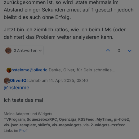
zurückgekommen ist, so wird .state mehrmals im
Abstand einiger Sekunden erneut auf 1 gesetzt - jedoch
bleibt dies auch ohne Erfolg.
Jetzt bin ich ziemlich ratlos, wie ich beim LMs (oder
dahinter) das Problem weiter analysieren kann.
2 Antworten
0
@
oliverio
Danke, Oliver, für Dein schnelles
hsteinme
Feedback.
OliverIO
schrieb am
14. Apr. 2025, 08:40
Naja, ein Fehlverhalten liegt hier in jedem Fall vor.
zuletzt editiert von
Offline
@
hsteinme
Zweck meiner gestrigen Anfrage war halt,
festzustellen, ob der Adapter oder LMS hierfür
Stellt meine o.e. Prüfroutine fest, dass kein Ack =
Ich teste das mal
verantwortlich ist. Nach Deiner obigen Erklärung
true zurückgekommen ist, so wird .state mehrmals im
sehe ich nun klar die Verantwortung bei LMS bzw.
Abstand einiger Sekunden erneut auf 1 gesetzt -
Jetzt bin ich ziemlich ratlos, wie ich beim LMs (oder
dem dahinter liegenden Squeeze Client.
jedoch bleibt dies auch ohne Erfolg.
dahinter) das Problem weiter analysieren kann.
Meine Adapter und Widgets
TVProgram
,
SqueezeboxRPC
,
OpenLiga
,
RSSFeed
,
MyTime
,,
pi-hole2
,
vis-json-template
,
skiinfo
,
vis-mapwidgets
,
vis-2-widgets-rssfeed
Links im
Profil