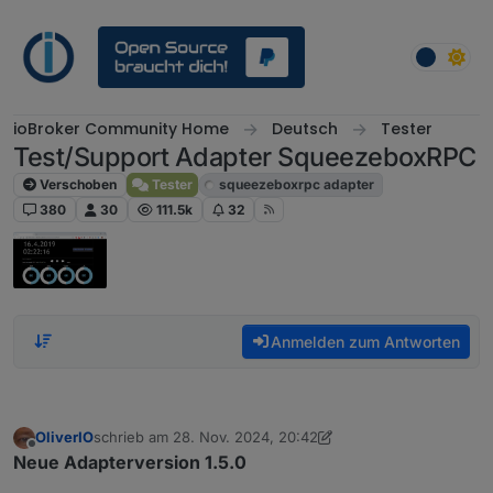
Weiter zum Inhalt
ioBroker Community Home
Deutsch
Tester
Test/Support Adapter SqueezeboxRPC
Verschoben
Tester
squeezeboxrpc adapter
380
30
111.5k
32
Anmelden zum Antworten
OliverIO
schrieb am
28. Nov. 2024, 20:42
zuletzt editiert von OliverIO
Offline
Neue Adapterversion 1.5.0