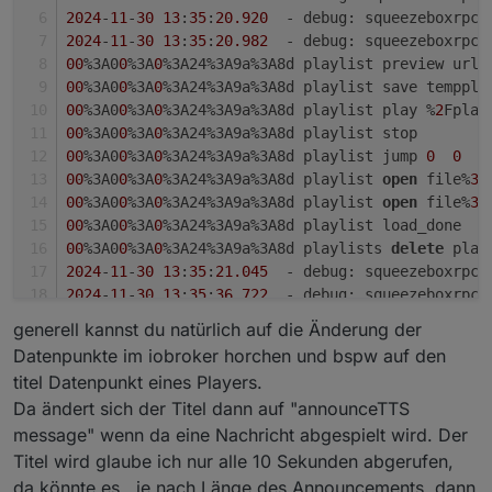
2024
-
11
-
30
13
:
35
:
20.920
  - debug: squeezeboxrpc.
Dann passiert aber leider nichts.
2024
-
11
-
30
13
:
35
:
20.982
  - debug: squeezeboxrpc.
Mache ich da noch etwas falsch?
00
%3A0
0
%3A
0
%3A24%3A9a%3A8d playlist preview url%
00
%3A0
0
%3A
0
%3A24%3A9a%3A8d playlist save temppla
Die neue Version 1.5.1 habe ich bereits
00
%3A0
0
%3A
0
%3A24%3A9a%3A8d playlist play %
2
Fplay
installiert.
00
%3A0
0
%3A
0
%3A24%3A9a%3A8d playlist stop
00
%3A0
0
%3A
0
%3A24%3A9a%3A8d playlist jump 
0
0
00
%3A0
0
%3A
0
%3A24%3A9a%3A8d playlist 
open
 file%
3
A
00
%3A0
0
%3A
0
%3A24%3A9a%3A8d playlist 
open
 file%
3
A
00
%3A0
0
%3A
0
%3A24%3A9a%3A8d playlist load_done
00
%3A0
0
%3A
0
%3A24%3A9a%3A8d playlists 
delete
 play
2024
-
11
-
30
13
:
35
:
21.045
  - debug: squeezeboxrpc.
2024
-
11
-
30
13
:
35
:
36.722
  - debug: squeezeboxrpc.
2024
-
11
-
30
13
:
35
:
36.781
  - debug: squeezeboxrpc.
generell kannst du natürlich auf die Änderung der
00
%3A0
0
%3A
0
%3A24%3A9a%3A8d playlist jump 
0
0
Datenpunkte im iobroker horchen und bspw auf den
00
%3A0
0
%3A
0
%3A24%3A9a%3A8d playlist 
open
 file%
3
A
titel Datenpunkt eines Players.
00
%3A0
0
%3A
0
%3A24%3A9a%3A8d playlist 
open
 file%
3
A
Da ändert sich der Titel dann auf "announceTTS
00
%3A0
0
%3A
0
%3A24%3A9a%3A8d 
time
6.50511415672302
message" wenn da eine Nachricht abgespielt wird. Der
00
%3A0
0
%3A
0
%3A24%3A9a%3A8d playlist 
open
 file%
3
A
00
%3A0
0
%3A
0
%3A24%3A9a%3A8d playlist 
open
 file%
3
A
Titel wird glaube ich nur alle 10 Sekunden abgerufen,
00
%3A0
0
%3A
0
%3A24%3A9a%3A8d playlist load_done
da könnte es , je nach Länge des Announcements, dann