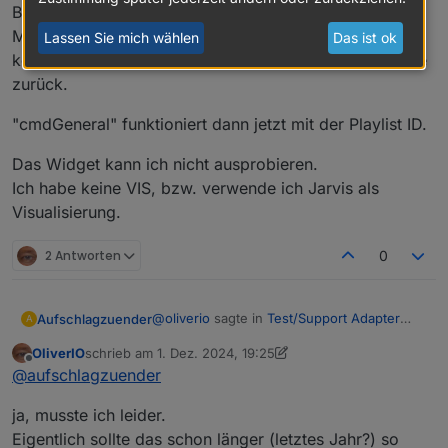
Bleibt das jetzt so?
Möchte ungerne meine Scripte alle anpassen und dann
Lassen Sie mich wählen
Das ist ok
kommt mit dem nächsten Update die alte Schreibweise
zurück.
"cmdGeneral" funktioniert dann jetzt mit der Playlist ID.
Das Widget kann ich nicht ausprobieren.
Ich habe keine VIS, bzw. verwende ich Jarvis als
Visualisierung.
2 Antworten
0
@
oliverio
sagte in
Test/Support Adapter
Aufschlagzuender
A
SqueezeboxRPC
:
OliverIO
schrieb am
1. Dez. 2024, 19:25
zuletzt editiert von OliverIO
12. Jan. 2024, 20:26
Offline
Sieht eigentlich gut aus.
@
aufschlagzuender
Hast du das neue Widget mal probiert?
Ich habe mich jetzt noch einmal bei
Dazu musst du erst das Player Widget
ja, musste ich leider.
Tageslicht mit der Sache beschäftigt und
platziere
Eigentlich sollte das schon länger (letztes Jahr?) so
den Fehler gefunden.
So wie es aussieht hat der Adapter neue