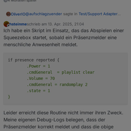
4 Monaten später
anpassen und dann kommt mit dem
Das Widget kann ich nicht ausprobieren.
nächsten Update die alte Schreibweise
Ich habe keine VIS, bzw. verwende ich
@
aufschlagzuender
sagte in
Test/Support Adapter
OliverIO
zurück.
Jarvis als Visualisierung.
SqueezeboxRPC
:
hsteinme
schrieb am
13. Apr. 2025, 21:04
zuletzt editiert von
Offline
Ich habe keine VIS, bzw. verwende ich Jarvis als
Ich habe ein Skript im Einsatz, das das Abspielen einer
Visualisierung
Squeezebox startet, sobald ein Präsenzmelder eine
Hast du dann den neuen sendTo Befehl zum Abruf
menschliche Anwesenheit meldet.
der Playlist ausprobiert?
	.Power = 1

	.cmdGeneral  = playlist clear

	.Volume = 70

	.cmdGeneral = randomplay 2

	.state = 1

Leider erreicht diese Routine nicht immer ihren Zweck.
Meine eigenen Debug-Logs belegen, dass der
Präsenzmelder korrekt meldet und dass die obige