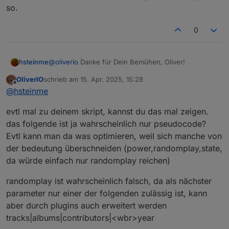
so.
PM.040
4/15/2025 3:22:18
1
false
0
PM.449
4/15/2025 3:22:18
1
true
@
oliverio
Danke für Dein Bemühen, Oliver!
hsteinme
PM.536
OliverIO
schrieb am
15. Apr. 2025, 15:28
zuletzt editiert von
4/15/2025 3:22:33
0
false
Offline
Evtl kannst du ebenfalls mit history das mal
@
hsteinme
PM.373
nachvollziehen?
Das hatte ich letzte Woche auch schon getan - ohne
evtl mal zu deinem skript, kannst du das mal zeigen.
4/15/2025 3:22:33
0
true
neue Erkenntnisse.
PM.865
das folgende ist ja wahrscheinlich nur pseudocode?
Evtl kann man da was optimieren, weil sich manche von
Aus meiner Sicht funktioniert hier alles
4/15/2025 3:22:40
2
true
ordnungsgemäß.
der bedeutung überschneiden (power,randomplay,state,
PM.567
Das sehe ich - seit Deiner Eläuterung
hier
- auch
da würde einfach nur randomplay reichen)
genau so.
4/15/2025 3:23:04
0
false
PM.824
randomplay ist wahrscheinlich falsch, da als nächster
parameter nur einer der folgenden zulässig ist, kann
4/15/2025 3:23:21 PM.261
1
false
aber durch plugins auch erweitert werden
4/15/2025 3:23:21 PM.841
1
true
tracks|albums|contributors|<wbr>year