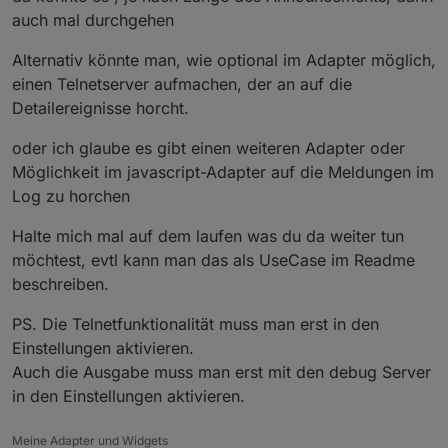
2024
-
11
-
30
13
:
35
:
38.898
  - debug: squeezeboxrpc.
auch mal durchgehen
2024
-
11
-
30
13
:
35
:
42.419
  - debug: squeezeboxrpc.
2024
-
11
-
30
13
:
35
:
42.461
  - debug: squeezeboxrpc.
Alternativ könnte man, wie optional im Adapter möglich,
00
%3A0
0
%3A
0
%3A24%3A9a%3A8d menustatus ARRAY(
0x55
einen Telnetserver aufmachen, der an auf die
Detailereignisse horcht.
oder ich glaube es gibt einen weiteren Adapter oder
Möglichkeit im javascript-Adapter auf die Meldungen im
Log zu horchen
Halte mich mal auf dem laufen was du da weiter tun
möchtest, evtl kann man das als UseCase im Readme
beschreiben.
PS. Die Telnetfunktionalität muss man erst in den
Einstellungen aktivieren.
Auch die Ausgabe muss man erst mit den debug Server
in den Einstellungen aktivieren.
Meine Adapter und Widgets