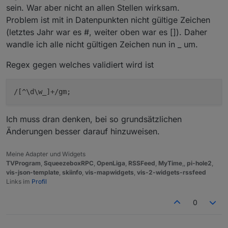
Dann das playlist Widget platzieren
sein. War aber nicht an allen Stellen wirksam.
Ordner für die einzelnen Player angelegt.
und die widget id des Player Widgets
Wenn ich dann im falschen Ordner/Player
Die Player/Ordner Namen werden jetzt alle
Problem ist mit in Datenpunkten nicht gültige Zeichen
dort auswählen
arbeite ist es auch kein Wunder das nichts
mit Unterstrichen satt Leerzeichen
Dann müsste die playlist angezeigt
(letztes Jahr war es #, weiter oben war es []). Daher
funktioniert.
geschrieben.
werden
wandle ich alle nicht gültigen Zeichen nun in _ um.
Das muss passiert sein als ich die v1.5.1
installiert habe.
Regex gegen welches validiert wird ist
/[^\d\w_]+/gm;
Ich muss dran denken, bei so grundsätzlichen
@
oliverio
Änderungen besser darauf hinzuweisen.
Hast Du das bewusst angepasst?
Bleibt das jetzt so?
"cmdGeneral" funktioniert dann jetzt mit der
Möchte ungerne meine Scripte alle
Playlist ID.
Meine Adapter und Widgets
TVProgram
,
SqueezeboxRPC
,
OpenLiga
,
RSSFeed
,
MyTime
,,
pi-hole2
,
anpassen und dann kommt mit dem
Das Widget kann ich nicht ausprobieren.
vis-json-template
,
skiinfo
,
vis-mapwidgets
,
vis-2-widgets-rssfeed
nächsten Update die alte Schreibweise
Ich habe keine VIS, bzw. verwende ich
Links im
Profil
zurück.
Jarvis als Visualisierung.
0