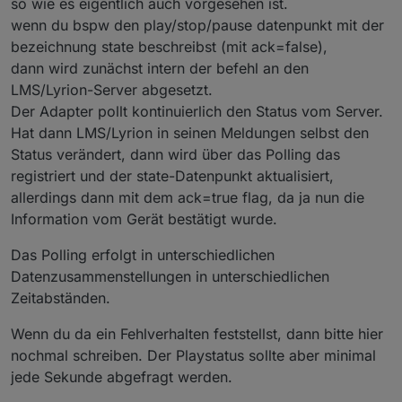
so wie es eigentlich auch vorgesehen ist.
	.Volume = 70

der Präsenzmelder korrekt meldet und dass die
Eine anschließend eingefügte Prüfroutine zeigt auf,
	.cmdGeneral = randomplay 2

wenn du bspw den play/stop/pause datenpunkt mit der
obige Routine korrekt durchlaufen wird - auch in den
dass die Musik nicht startet, wenn vom Adapter das
	.state = 1

bezeichnung state beschreibst (mit ack=false),
Fällen, wo die Squeezebox nicht startet.
AckFlag für .state nicht auf true gesetzt wird.
Daher meine Frage an Dich, Oliver: Welches
dann wird zunächst intern der befehl an den
Kriterium veranlasst den Adapter, das Ack-Flag zu
setzen oder halt nicht zu setzen?
Eingesetzte Adapter-Version: 1.5.2
LMS/Lyrion-Server abgesetzt.
Der Adapter pollt kontinuierlich den Status vom Server.
Hat dann LMS/Lyrion in seinen Meldungen selbst den
Status verändert, dann wird über das Polling das
registriert und der state-Datenpunkt aktualisiert,
allerdings dann mit dem ack=true flag, da ja nun die
Information vom Gerät bestätigt wurde.
Das Polling erfolgt in unterschiedlichen
Datenzusammenstellungen in unterschiedlichen
Zeitabständen.
Wenn du da ein Fehlverhalten feststellst, dann bitte hier
nochmal schreiben. Der Playstatus sollte aber minimal
jede Sekunde abgefragt werden.