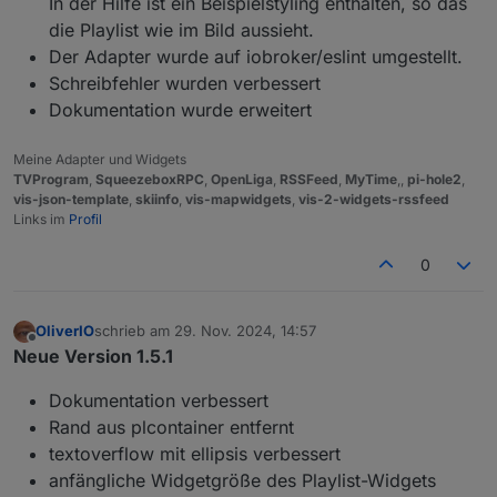
In der Hilfe ist ein Beispielstyling enthalten, so das
die Playlist wie im Bild aussieht.
Der Adapter wurde auf iobroker/eslint umgestellt.
Schreibfehler wurden verbessert
Dokumentation wurde erweitert
Meine Adapter und Widgets
TVProgram
,
SqueezeboxRPC
,
OpenLiga
,
RSSFeed
,
MyTime
,,
pi-hole2
,
vis-json-template
,
skiinfo
,
vis-mapwidgets
,
vis-2-widgets-rssfeed
Links im
Profil
0
OliverIO
schrieb am
29. Nov. 2024, 14:57
zuletzt editiert von
Offline
Neue Version 1.5.1
Dokumentation verbessert
Rand aus plcontainer entfernt
textoverflow mit ellipsis verbessert
anfängliche Widgetgröße des Playlist-Widgets