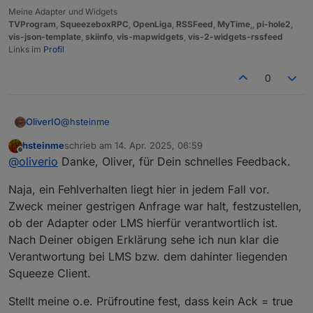
Meine Adapter und Widgets
TVProgram
,
SqueezeboxRPC
,
OpenLiga
,
RSSFeed
,
MyTime
,,
pi-hole2
,
vis-json-template
,
skiinfo
,
vis-mapwidgets
,
vis-2-widgets-rssfeed
Links im
Profil
0
@
hsteinme
OliverIO
hsteinme
schrieb am
14. Apr. 2025, 06:59
so wie es eigentlich auch vorgesehen ist.
zuletzt editiert von
Offline
@
oliverio
Danke, Oliver, für Dein schnelles Feedback.
wenn du bspw den play/stop/pause datenpunkt mit
der bezeichnung state beschreibst (mit ack=false),
Das Polling erfolgt in unterschiedlichen
Naja, ein Fehlverhalten liegt hier in jedem Fall vor.
dann wird zunächst intern der befehl an den
Datenzusammenstellungen in unterschiedlichen
LMS/Lyrion-Server abgesetzt.
Zeitabständen.
Wenn du da ein Fehlverhalten feststellst, dann bitte
Zweck meiner gestrigen Anfrage war halt, festzustellen,
Der Adapter pollt kontinuierlich den Status vom Server.
hier nochmal schreiben. Der Playstatus sollte aber
ob der Adapter oder LMS hierfür verantwortlich ist.
Hat dann LMS/Lyrion in seinen Meldungen selbst den
minimal jede Sekunde abgefragt werden.
Nach Deiner obigen Erklärung sehe ich nun klar die
Status verändert, dann wird über das Polling das
registriert und der state-Datenpunkt aktualisiert,
Verantwortung bei LMS bzw. dem dahinter liegenden
allerdings dann mit dem ack=true flag, da ja nun die
Squeeze Client.
Information vom Gerät bestätigt wurde.
Stellt meine o.e. Prüfroutine fest, dass kein Ack = true