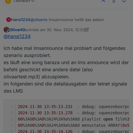
A
1 Antwort
0
Die ID wird bei einer Spotify Playlist auch
angezeigt.
Was ich allerdings noch nicht hinbekomme
Hansi1234
@
oliverio
lmsannounce heißt das addon
ist die Playlist aus ioBroker heraus zu
H
starten.
@
oliverio
sagte in
Test/Support Adapter
OliverIO
schrieb am
30. Nov. 2024, 12:53
SqueezeboxRPC
:
zuletzt editiert von OliverIO
Offline
@
hansi1234
wenn man dann den folgenden befehl
ich habe mal lmsannounce mal probiert und folgendes
im datenpunkt cmdGeneral beim
Wenn ich jetzt diese Playlist starte
jeweiligen player eingibt (playlist id
szenario ausprobiert.
dann entsprechend anpassen)
es läuft eine song baraza und an lms announce wird der
"playlistcontrol","cmd:load","playlist_id:
befehl geschickt eine andere datei (also
20312"
bekomme ich diese ID
olivaartest.mp3) abzuspielen.
dann kann man die playlist abspielen.
im folgenden sind die detailausgaben der telnet signale
des LMS
2024
-
11
-
30
13
:
35
:
13.231
  - debug: squeezeboxrpc.
2024
-
11
-
30
13
:
35
:
13.278
  - debug: squeezeboxrpc.
Da mache ich dann dieses Befehl draus und
00
%3A0
0
%3A
0
%3A24%3A9a%3A8d playlist 
open
 file%
3
A
kopiere ihn in den "cmdGeneral"
00
%3A0
0
%3A
0
%3A24%3A9a%3A8d menustatus ARRAY(
0x55
Datenpunk.
2024
-
11
-
30
13
:
35
:
14.126
  - debug: squeezeboxrpc.