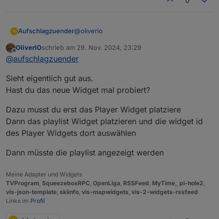
0
@
oliverio
Aufschlagzuender
A
OliverIO
schrieb am
29. Nov. 2024, 23:29
Hallo,
zuletzt editiert von
Offline
@
aufschlagzuender
habe das mit der Playlist_id jetzt mal
ausprobiert.
Habe die ID dank deiner Anleitung
Sieht eigentlich gut aus.
gefunden.
Das funktioniert so allerdings nur wenn man
Hast du das neue Widget mal probiert?
direkt in der Liste der Wiedergabelisten auf
Play klickt. Wenn man erst die Playlist
Dazu musst du erst das Player Widget platziere
anklickt, so das man die Liste der Titel sieht
Dann das playlist Widget platzieren und die widget id
und dann oben auf alle Wiedergeben klickt,
des Player Widgets dort auswählen
kommt die ID nicht.
Da bin ich erst drauf reingefallen.
Dann müsste die playlist angezeigt werden
Vielleicht hilft das jemandem der es auch
versuchen will.
Meine Adapter und Widgets
TVProgram
,
SqueezeboxRPC
,
OpenLiga
,
RSSFeed
,
MyTime
,,
pi-hole2
,
vis-json-template
,
skiinfo
,
vis-mapwidgets
,
vis-2-widgets-rssfeed
Links im
Profil