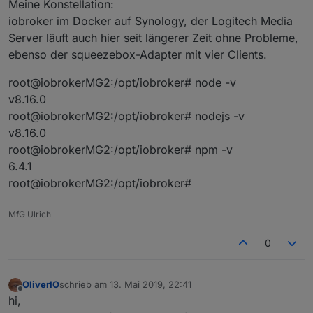
Meine Konstellation:
iobroker im Docker auf Synology, der Logitech Media
Server läuft auch hier seit längerer Zeit ohne Probleme,
ebenso der squeezebox-Adapter mit vier Clients.
root@iobrokerMG2:/opt/iobroker# node -v
v8.16.0
root@iobrokerMG2:/opt/iobroker# nodejs -v
v8.16.0
root@iobrokerMG2:/opt/iobroker# npm -v
6.4.1
root@iobrokerMG2:/opt/iobroker#
MfG Ulrich
0
OliverIO
schrieb am
13. Mai 2019, 22:41
zuletzt editiert von
Offline
hi,