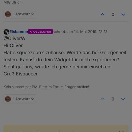
MfG Ulrich
1 Antwort
0
Eisbaeeer
schrieb am
14. Mai 2019, 13:13
DEVELOPER
zuletzt editiert von
Offline
@OliverW
Hi Oliver
Habe squeezebox zuhause. Werde das bei Gelegenheit
testen. Kannst du dein Widget für mich exportieren?
Sieht gut aus, würde ich gerne bei mir einsetzen.
Gruß Eisbaeeer
Kein support per PM. Bitte im Forum Fragen stellen!
1 Antwort
0