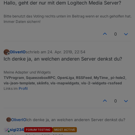
Hallo, geht der nur mit dem Logitech Media Server?
Bitte benutzt das Voting rechts unten im Beitrag wenn er euch geholfen hat.
Immer Daten sichern!
0
OliverIO
schrieb am
24. Apr. 2019, 22:54
zuletzt editiert von
Offline
Ich denke ja, an welchen anderen Server denkst du?
Meine Adapter und Widgets
TVProgram
,
SqueezeboxRPC
,
OpenLiga
,
RSSFeed
,
MyTime
,,
pi-hole2
,
vis-json-template
,
skiinfo
,
vis-mapwidgets
,
vis-2-widgets-rssfeed
Links im
Profil
0
OliverIO
Ich denke ja, an welchen anderen Server denkst du?
sigi234
FORUM TESTING
MOST ACTIVE
Online