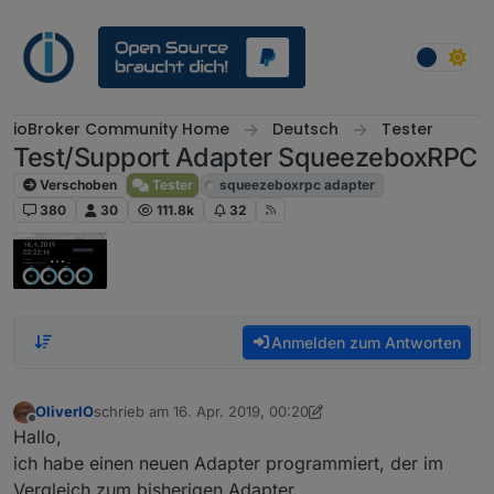
Weiter zum Inhalt
ioBroker Community Home
Deutsch
Tester
Test/Support Adapter SqueezeboxRPC
Verschoben
Tester
squeezeboxrpc adapter
380
30
111.8k
32
Anmelden zum Antworten
OliverIO
schrieb am
16. Apr. 2019, 00:20
zuletzt editiert von OliverIO
8. Mai 2024, 16:14
Offline
Hallo,
ich habe einen neuen Adapter programmiert, der im
Vergleich zum bisherigen Adapter