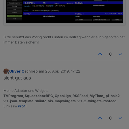
Bitte benutzt das Voting rechts unten im Beitrag wenn er euch geholfen hat.
Immer Daten sichern!
0
OliverIO
schrieb am
25. Apr. 2019, 17:22
zuletzt editiert von
Offline
sieht gut aus
Meine Adapter und Widgets
TVProgram
,
SqueezeboxRPC
,
OpenLiga
,
RSSFeed
,
MyTime
,,
pi-hole2
,
vis-json-template
,
skiinfo
,
vis-mapwidgets
,
vis-2-widgets-rssfeed
Links im
Profil
0