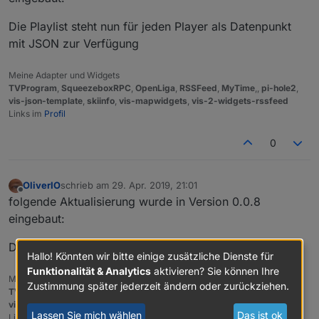
Die Playlist steht nun für jeden Player als Datenpunkt
mit JSON zur Verfügung
Meine Adapter und Widgets
TVProgram
,
SqueezeboxRPC
,
OpenLiga
,
RSSFeed
,
MyTime
,,
pi-hole2
,
vis-json-template
,
skiinfo
,
vis-mapwidgets
,
vis-2-widgets-rssfeed
Links im
Profil
0
OliverIO
schrieb am
29. Apr. 2019, 21:01
zuletzt editiert von
Offline
folgende Aktualisierung wurde in Version 0.0.8
eingebaut:
Die Playlist als JSON-String hat nun mehr Attribute.
Hallo! Könnten wir bitte einige zusätzliche Dienste für
Funktionalität & Analytics
aktivieren? Sie können Ihre
Meine Adapter und Widgets
Zustimmung später jederzeit ändern oder zurückziehen.
TVProgram
,
SqueezeboxRPC
,
OpenLiga
,
RSSFeed
,
MyTime
,,
pi-hole2
,
vis-json-template
,
skiinfo
,
vis-mapwidgets
,
vis-2-widgets-rssfeed
Lassen Sie mich wählen
Das ist ok
Links im
Profil