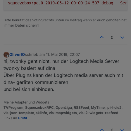
squeezeboxrpc.0
2019-05-12 00:00:24.507	
debug
Serv
Bitte benutzt das Voting rechts unten im Beitrag wenn er euch geholfen hat.
Immer Daten sichern!
0
OliverIO
schrieb am
11. Mai 2019, 22:07
zuletzt editiert von
Offline
hi, twonky geht nicht, nur der Logitech Media Server
twonky basiert auf dlna
Über Plugins kann der Logitech media server auch mit
dlna- geräten kommunizieren
und bei sich einbinden.
Meine Adapter und Widgets
TVProgram
,
SqueezeboxRPC
,
OpenLiga
,
RSSFeed
,
MyTime
,,
pi-hole2
,
vis-json-template
,
skiinfo
,
vis-mapwidgets
,
vis-2-widgets-rssfeed
Links im
Profil
0