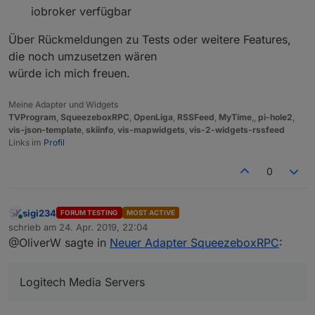
iobroker verfügbar
Über Rückmeldungen zu Tests oder weitere Features,
die noch umzusetzen wären
würde ich mich freuen.
Meine Adapter und Widgets
TVProgram
,
SqueezeboxRPC
,
OpenLiga
,
RSSFeed
,
MyTime
,,
pi-hole2
,
vis-json-template
,
skiinfo
,
vis-mapwidgets
,
vis-2-widgets-rssfeed
Links im
Profil
0
sigi234
FORUM TESTING
MOST ACTIVE
Online
schrieb am
24. Apr. 2019, 22:04
zuletzt editiert von
@OliverW sagte in
Neuer Adapter SqueezeboxRPC
:
Logitech Media Servers