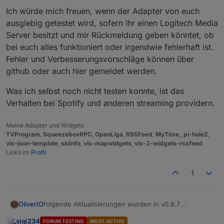
Ich würde mich freuen, wenn der Adapter von euch
ausgiebig getestet wird, sofern ihr einen Logitech Media
Server besitzt und mir Rückmeldung geben könntet, ob
bei euch alles funktioniert oder irgendwie fehlerhaft ist.
Fehler und Verbesserungsvorschläge können über
github oder auch hier gemeldet werden.
Was ich selbst noch nicht testen konnte, ist das
Verhalten bei Spotify und anderen streaming providern.
Meine Adapter und Widgets
TVProgram
,
SqueezeboxRPC
,
OpenLiga
,
RSSFeed
,
MyTime
,,
pi-hole2
,
vis-json-template
,
skiinfo
,
vis-mapwidgets
,
vis-2-widgets-rssfeed
Links im
Profil
1
folgende Aktualisierungen wurden in v0.8.7
OliverIO
vorgenommen:
sigi234
FORUM TESTING
MOST ACTIVE
die Version wurde nach der Vollständigkeit