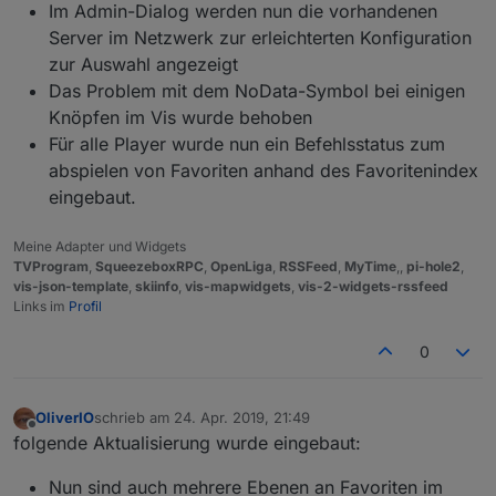
Im Admin-Dialog werden nun die vorhandenen
Server im Netzwerk zur erleichterten Konfiguration
zur Auswahl angezeigt
Das Problem mit dem NoData-Symbol bei einigen
Knöpfen im Vis wurde behoben
Für alle Player wurde nun ein Befehlsstatus zum
abspielen von Favoriten anhand des Favoritenindex
eingebaut.
Meine Adapter und Widgets
TVProgram
,
SqueezeboxRPC
,
OpenLiga
,
RSSFeed
,
MyTime
,,
pi-hole2
,
vis-json-template
,
skiinfo
,
vis-mapwidgets
,
vis-2-widgets-rssfeed
Links im
Profil
0
OliverIO
schrieb am
24. Apr. 2019, 21:49
zuletzt editiert von
Offline
folgende Aktualisierung wurde eingebaut:
Nun sind auch mehrere Ebenen an Favoriten im