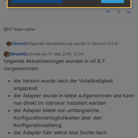
1
12 Tagen später
folgende Aktualisierung wurde in Version 0.0.8
OliverIO
eingebaut:
OliverIO
schrieb am
11. Mai 2019, 21:34
Die Playlist als JSON-String hat nun mehr Attribute.
zuletzt editiert von
Offline
folgende Aktualisierungen wurden in v0.8.7
vorgenommen:
die Version wurde nach der Vollständigkeit
angepasst
der Adapter wurde in latest aufgenommen und kann
nun direkt im iobroker installiert werden
der Adapter bietet nun umfangreiche
Konfigurationsmöglichkeiten über den
Konfigurationsdialog
der Adapter führ selbst eine Suche nach