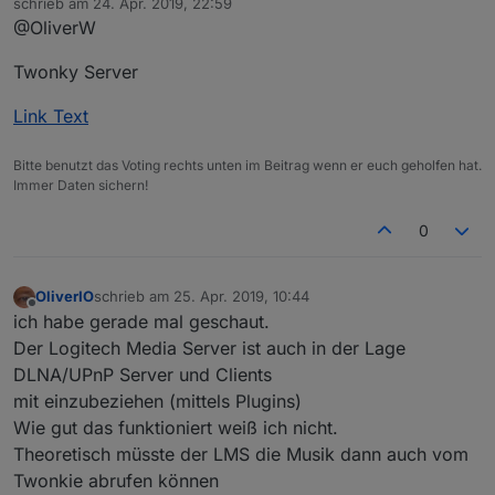
schrieb am
24. Apr. 2019, 22:59
zuletzt editiert von
@OliverW
Twonky Server
Link Text
Bitte benutzt das Voting rechts unten im Beitrag wenn er euch geholfen hat.
Immer Daten sichern!
0
OliverIO
schrieb am
25. Apr. 2019, 10:44
zuletzt editiert von
Offline
ich habe gerade mal geschaut.
Der Logitech Media Server ist auch in der Lage
DLNA/UPnP Server und Clients
mit einzubeziehen (mittels Plugins)
Wie gut das funktioniert weiß ich nicht.
Theoretisch müsste der LMS die Musik dann auch vom
Twonkie abrufen können