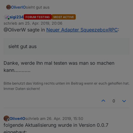
OliverIO
sieht gut aus
sigi234
FORUM TESTING
MOST ACTIVE
Online
schrieb am
25. Apr. 2019, 20:06
zuletzt editiert von
@OliverW sagte in
Neuer Adapter SqueezeboxRPC
:
sieht gut aus
Danke, werde Ihn mal testen was man so machen
kann...........
Bitte benutzt das Voting rechts unten im Beitrag wenn er euch geholfen hat.
Immer Daten sichern!
0
OliverIO
schrieb am
26. Apr. 2019, 15:50
zuletzt editiert von
Offline
folgende Aktualisierung wurde in Version 0.0.7
eingebaut: