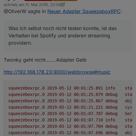
Online
schrieb am
11. Mai 2019, 22:04
Eine detaillierte Beschreibung der verfügbaren states
angepasst
zuletzt editiert von sigi234
5. Dez. 2019, 00:04
@OliverW sagte in
Neuer Adapter SqueezeboxRPC
:
ist auf englisch bei
der Adapter wurde in latest aufgenommen und
https://github.com/oweitman/ioBroker.squeezeboxrpc
kann nun direkt im iobroker installiert werden
Ich würde mich freuen, wenn der Adapter von euch
zu finden
der Adapter bietet nun umfangreiche
ausgiebig getestet wird, sofern ihr einen Logitech
Was ich selbst noch nicht testen konnte, ist das
Konfigurationsmöglichkeiten über den
Media Server besitzt und mir Rückmeldung geben
Was ich selbst noch nicht testen konnte, ist das
Konfigurationsdialog
könntet, ob bei euch alles funktioniert oder irgendwie
Verhalten bei Spotify und anderen streaming
Verhalten bei Spotify und anderen streaming
der Adapter führ selbst eine Suche nach
fehlerhaft ist.
providern.
providern.
verfügbaren Servern im gleichen
Fehler und Verbesserungsvorschläge können über
Netzwerksegment durch und bietet diese im
github oder auch hier gemeldet werden.
Konfigurationsdialog zur Auswahl an
Twonky geht nicht.......Adapter Gelb
die Steuermöglichkeiten des Players und der
Playlist wurden erheblich erweitert.
http://192.168.178.23:9000/webbrowse#music
*- es kann nun ein Playlisteintrag direkt, aber
auch relativ zum abspielen (10, +2 oder -1)
gewählt werden.
squeezeboxrpc.0
2019-05-12 00:01:25.891	
info
star
*- das selbe geht innerhalb eines Tracks mit der
squeezeboxrpc.0
2019-05-12 00:01:25.879	
debug
stat
Zeit. Hier kann eine Postiotion im Track direkt
squeezeboxrpc.0
2019-05-12 00:01:25.867	
debug
obje
über die Sekunden aber auch relativ gewählt
squeezeboxrpc.0
2019-05-12 00:01:21.221	
debug
syst
werden (bspw 100, +20, -10)
squeezeboxrpc.0
2019-05-12 00:01:07.787	
debug
Serv
*- auch die repeat und shuffle sind nun in allen
squeezeboxrpc.0
2019-05-12 00:01:07.710	
info
star
formen zur Steuerung verfügbar.
squeezeboxrpc.0
2019-05-12 00:01:07.704	
debug
stat
squeezeboxrpc.0
2019-05-12 00:01:07.696	
debug
obje