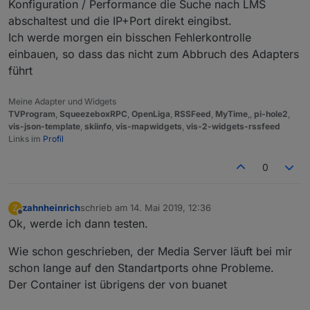
Konfiguration / Performance die Suche nach LMS
abschaltest und die IP+Port direkt eingibst.
Ich werde morgen ein bisschen Fehlerkontrolle
einbauen, so dass das nicht zum Abbruch des Adapters
führt
Meine Adapter und Widgets
TVProgram
,
SqueezeboxRPC
,
OpenLiga
,
RSSFeed
,
MyTime
,,
pi-hole2
,
vis-json-template
,
skiinfo
,
vis-mapwidgets
,
vis-2-widgets-rssfeed
Links im
Profil
0
zahnheinrich
schrieb am
14. Mai 2019, 12:36
Z
zuletzt editiert von
Offline
Ok, werde ich dann testen.
Wie schon geschrieben, der Media Server läuft bei mir
schon lange auf den Standartports ohne Probleme.
Der Container ist übrigens der von buanet