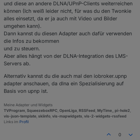
und diese an andere DLNA/UPnP-Clients weiterreichen
können (Ich weiß leider nicht, für was du den Twonkie
alles einsetzt, da er ja auch mit Video und Bilder
umgehen kann).
Dann kannst du diesen Adapter auch dafür verwenden
die Infos zu bekommen
und zu steuern.
Aber alles hängt von der DLNA-Integration des LMS-
Servers ab.
Alternativ kannst du die auch mal den iobroker.upnp
adapter anschauen, da dlna ein Spezialisierung auf
Basis von upnp ist.
Meine Adapter und Widgets
TVProgram
,
SqueezeboxRPC
,
OpenLiga
,
RSSFeed
,
MyTime
,,
pi-hole2
,
vis-json-template
,
skiinfo
,
vis-mapwidgets
,
vis-2-widgets-rssfeed
Links im
Profil
0