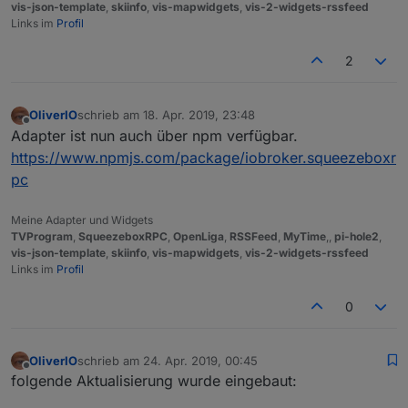
vis-json-template
,
skiinfo
,
vis-mapwidgets
,
vis-2-widgets-rssfeed
Links im
Profil
2
OliverIO
schrieb am
18. Apr. 2019, 23:48
zuletzt editiert von
Offline
Adapter ist nun auch über npm verfügbar.
https://www.npmjs.com/package/iobroker.squeezeboxr
pc
Meine Adapter und Widgets
TVProgram
,
SqueezeboxRPC
,
OpenLiga
,
RSSFeed
,
MyTime
,,
pi-hole2
,
vis-json-template
,
skiinfo
,
vis-mapwidgets
,
vis-2-widgets-rssfeed
Links im
Profil
0
OliverIO
schrieb am
24. Apr. 2019, 00:45
zuletzt editiert von
Offline
folgende Aktualisierung wurde eingebaut: