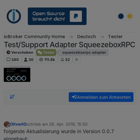
Weiter zum Inhalt
ioBroker Community Home
Deutsch
Tester
Test/Support Adapter SqueezeboxRPC
Verschoben
Tester
squeezeboxrpc adapter
380
30
111.8k
32
Anmelden zum Antworten
OliverIO
schrieb am
26. Apr. 2019, 15:50
zuletzt editiert von
Offline
folgende Aktualisierung wurde in Version 0.0.7
eingebaut: