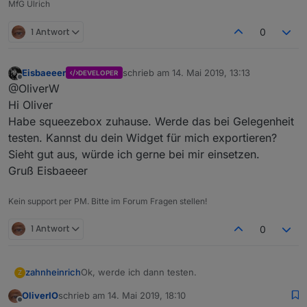
MfG Ulrich
1 Antwort
0
Eisbaeeer
schrieb am
14. Mai 2019, 13:13
DEVELOPER
zuletzt editiert von
Offline
@OliverW
Hi Oliver
Habe squeezebox zuhause. Werde das bei Gelegenheit
testen. Kannst du dein Widget für mich exportieren?
Sieht gut aus, würde ich gerne bei mir einsetzen.
Gruß Eisbaeeer
Kein support per PM. Bitte im Forum Fragen stellen!
1 Antwort
0
Ok, werde ich dann testen.
zahnheinrich
Z
OliverIO
schrieb am
14. Mai 2019, 18:10
Wie schon geschrieben, der Media Server läuft
zuletzt editiert von
Offline