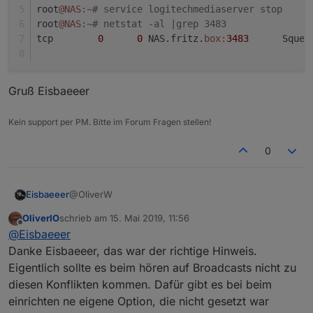
root
@NAS
:~
# service logitechmediaserver stop
root
@NAS
:~
# netstat -al |grep 3483
tcp        
0
0
 NAS.fritz.
box:
3483
      Squee
Gruß Eisbaeeer
Kein support per PM. Bitte im Forum Fragen stellen!
0
@OliverW
Eisbaeeer
OliverIO
schrieb am
15. Mai 2019, 11:56
@OliverW sagte in
Neuer Adapter SqueezeboxRPC
:
zuletzt editiert von
Offline
@
Eisbaeeer
Danke Eisbaeeer, das war der richtige Hinweis.
hast du nur eine squeezebox oder auch einen
Eigentlich sollte es beim hören auf Broadcasts nicht zu
LMS-Server?
diesen Konflikten kommen. Dafür gibt es bei beim
Jep, der läuft auf der gleichen Maschine. Und das
bringt mich gleich zu dem Problem, dass dein
einrichten ne eigene Option, die nicht gesetzt war
Adapter den Port nutzen möchte, den Squeezebox
host.NAS	2019-05-15 11:27:45.513	error	i