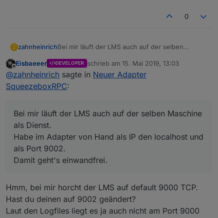
squeezeboxrpc.0
2019-05-15 14:09:26.766	
debug
obje
host.NAS
2019-05-15 14:09:25.763	
info
inst
0
zahnheinrich
Bei mir läuft der LMS auch auf der selben
Z
Maschine als Dienst.
Eisbaeeer
schrieb am
15. Mai 2019, 13:03
DEVELOPER
Habe im Adapter von Hand als IP den localhost
zuletzt editiert von
Offline
@
zahnheinrich
sagte in
Neuer Adapter
und als Port 9002.
Damit geht's einwandfrei.
SqueezeboxRPC
:
Bei mir läuft der LMS auch auf der selben Maschine
als Dienst.
Habe im Adapter von Hand als IP den localhost und
als Port 9002.
Damit geht's einwandfrei.
Hmm, bei mir horcht der LMS auf default 9000 TCP.
Hast du deinen auf 9002 geändert?
Laut den Logfiles liegt es ja auch nicht am Port 9000