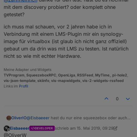
Vielen Dank dafür!
mit dem discovery probiert? oder komplett ohne
getestet?
ich muss mal schauen, vor 2 jahren habe ich in
Verbindung mit einem LMS-Plugin mir ein synology-
image für virtualbox (ist glaub ich nicht ganz offiziell)
gebaut um da drin was mit LMS zu testen. Ist natürlich
nicht so wie mit echter Hardware.
Meine Adapter und Widgets
TVProgram
,
SqueezeboxRPC
,
OpenLiga
,
RSSFeed
,
MyTime
,,
pi-hole2
,
vis-json-template
,
skiinfo
,
vis-mapwidgets
,
vis-2-widgets-rssfeed
Links im
Profil
0
@
Eisbaeeer
hast du nur eine squeezebox oder auch
OliverIO
einen LMS-Server?
Eisbaeeer
schrieb am
15. Mai 2019, 09:29
DEVELOPER
Die squeezeboxen gehen auch ohne Server zu
Der Adapter steuert nur den LMS-Server zuhause.
zuletzt editiert von Eisbaeeer
Offline
@OliverW
Hause, dann läuft aber alles über die Logitech Server.