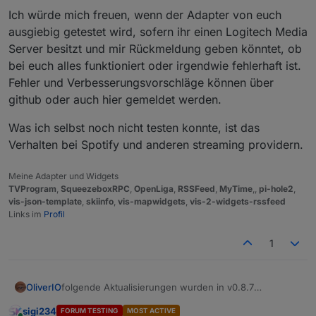
Ich würde mich freuen, wenn der Adapter von euch
ausgiebig getestet wird, sofern ihr einen Logitech Media
Server besitzt und mir Rückmeldung geben könntet, ob
bei euch alles funktioniert oder irgendwie fehlerhaft ist.
Fehler und Verbesserungsvorschläge können über
github oder auch hier gemeldet werden.
Was ich selbst noch nicht testen konnte, ist das
Verhalten bei Spotify und anderen streaming providern.
Meine Adapter und Widgets
TVProgram
,
SqueezeboxRPC
,
OpenLiga
,
RSSFeed
,
MyTime
,,
pi-hole2
,
vis-json-template
,
skiinfo
,
vis-mapwidgets
,
vis-2-widgets-rssfeed
Links im
Profil
1
folgende Aktualisierungen wurden in v0.8.7
OliverIO
vorgenommen:
sigi234
FORUM TESTING
MOST ACTIVE
die Version wurde nach der Vollständigkeit