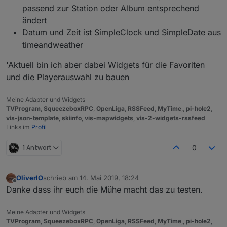
passend zur Station oder Album entsprechend
ändert
Datum und Zeit ist SimpleClock und SimpleDate aus
timeandweather
'Aktuell bin ich aber dabei Widgets für die Favoriten
und die Playerauswahl zu bauen
Meine Adapter und Widgets
TVProgram
,
SqueezeboxRPC
,
OpenLiga
,
RSSFeed
,
MyTime
,,
pi-hole2
,
vis-json-template
,
skiinfo
,
vis-mapwidgets
,
vis-2-widgets-rssfeed
Links im
Profil
1 Antwort
0
OliverIO
schrieb am
14. Mai 2019, 18:24
zuletzt editiert von
Offline
Danke dass ihr euch die Mühe macht das zu testen.
Meine Adapter und Widgets
TVProgram
,
SqueezeboxRPC
,
OpenLiga
,
RSSFeed
,
MyTime
,,
pi-hole2
,