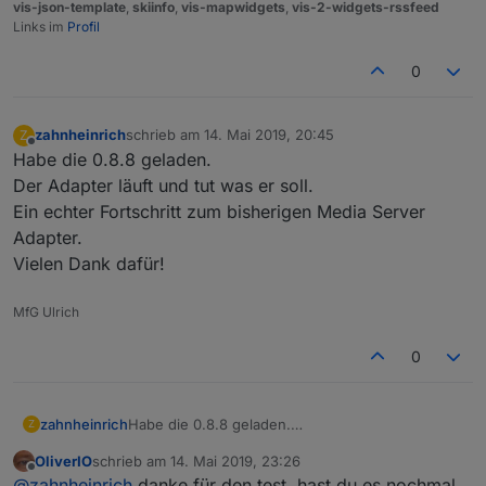
vis-json-template
,
skiinfo
,
vis-mapwidgets
,
vis-2-widgets-rssfeed
Links im
Profil
0
zahnheinrich
schrieb am
14. Mai 2019, 20:45
Z
zuletzt editiert von
Offline
Habe die 0.8.8 geladen.
Der Adapter läuft und tut was er soll.
Ein echter Fortschritt zum bisherigen Media Server
Adapter.
Vielen Dank dafür!
MfG Ulrich
0
zahnheinrich
Habe die 0.8.8 geladen.
Z
Der Adapter läuft und tut was er soll.
OliverIO
schrieb am
14. Mai 2019, 23:26
Ein echter Fortschritt zum bisherigen Media
zuletzt editiert von
Offline
@
zahnheinrich
danke für den test. hast du es nochmal
Server Adapter.