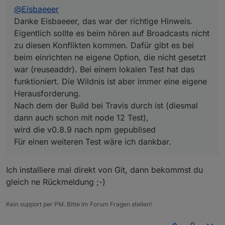
(reuseaddr). Bei einem lokalen Test hat das
@
Eisbaeeer
funktioniert. Die Wildnis ist aber immer eine eigene
Herausforderung.
Danke Eisbaeeer, das war der richtige Hinweis.
Nach dem der Build bei Travis durch ist (diesmal dann
Eigentlich sollte es beim hören auf Broadcasts nicht
auch schon mit node 12 Test),
zu diesen Konflikten kommen. Dafür gibt es bei
wird die v0.8.9 nach npm gepublised
beim einrichten ne eigene Option, die nicht gesetzt
Für einen weiteren Test wäre ich dankbar.
war (reuseaddr). Bei einem lokalen Test hat das
funktioniert. Die Wildnis ist aber immer eine eigene
Herausforderung.
Nach dem der Build bei Travis durch ist (diesmal
dann auch schon mit node 12 Test),
wird die v0.8.9 nach npm gepublised
Für einen weiteren Test wäre ich dankbar.
Ich installiere mal direkt von Git, dann bekommst du
gleich ne Rückmeldung ;-)
Kein support per PM. Bitte im Forum Fragen stellen!
0