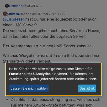
Eisbaeeer
@OliverW
Hi Oliver
OliverIO
schrieb am
14. Mai 2019, 18:22
Habe squeezebox zuhause. Werde das bei
zuletzt editiert von
Offline
@
Eisbaeeer
hast du nur eine squeezebox oder auch
Gelegenheit testen. Kannst du dein Widget für mich
exportieren?
einen LMS-Server?
Sieht gut aus, würde ich gerne bei mir einsetzen.
Die squeezeboxen gehen auch ohne Server zu Hause,
Gruß Eisbaeeer
dann läuft aber alles über die Logitech Server.
Der Adapter steuert nur den LMS-Server zuhause.
Welches Widget meinst du? In dem Bild oben sind nur
Standard-Widgets verbaut.
Hallo! Könnten wir bitte einige zusätzliche Dienste für
Die Lautstärkesteuerung ist der Circle-Knob aus
Funktionalität & Analytics
aktivieren? Sie können Ihre
den hqwidgets
Zustimmung später jederzeit ändern oder zurückziehen.
Die Playbuttons sind die On/Off-Buttonsaus
hqwidgets mit Icons, die ich bei Iconfinder
Lassen Sie mich wählen
Das ist ok
gefunden hab und etwas nachbearbeitet habe
Das Bild ist das basic string img src, welches sich
aus meinem Artwork-State befüttert, was sich