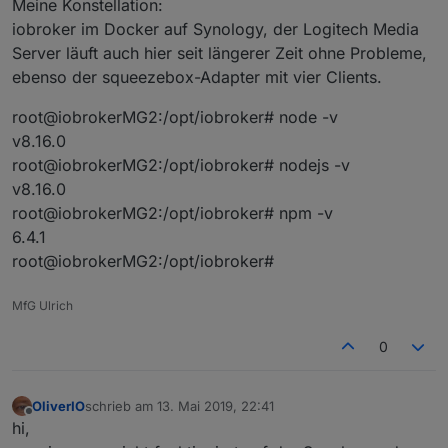
Meine Konstellation:
iobroker im Docker auf Synology, der Logitech Media
Server läuft auch hier seit längerer Zeit ohne Probleme,
ebenso der squeezebox-Adapter mit vier Clients.
root@iobrokerMG2:/opt/iobroker# node -v
v8.16.0
root@iobrokerMG2:/opt/iobroker# nodejs -v
v8.16.0
root@iobrokerMG2:/opt/iobroker# npm -v
6.4.1
root@iobrokerMG2:/opt/iobroker#
MfG Ulrich
0
OliverIO
schrieb am
13. Mai 2019, 22:41
zuletzt editiert von
Offline
hi,