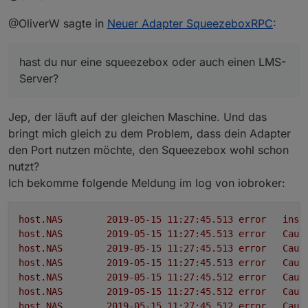
Welches Widget meinst du? In dem Bild oben sind nur
@OliverW sagte in
Neuer Adapter SqueezeboxRPC
:
Standard-Widgets verbaut.
Die Lautstärkesteuerung ist der Circle-Knob aus
'Aktuell bin ich aber dabei Widgets für die Favoriten
den hqwidgets
hast du nur eine squeezebox oder auch einen LMS-
und die Playerauswahl zu bauen
Die Playbuttons sind die On/Off-Buttonsaus
hqwidgets mit Icons, die ich bei Iconfinder
Server?
gefunden hab und etwas nachbearbeitet habe
Das Bild ist das basic string img src, welches sich
aus meinem Artwork-State befüttert, was sich
Jep, der läuft auf der gleichen Maschine. Und das
passend zur Station oder Album entsprechend
bringt mich gleich zu dem Problem, dass dein Adapter
ändert
den Port nutzen möchte, den Squeezebox wohl schon
Datum und Zeit ist SimpleClock und SimpleDate
nutzt?
aus timeandweather
Ich bekomme folgende Meldung im log von iobroker:
host.NAS
2019-05-15 11:27:45.513	
error
inst
host.NAS
2019-05-15 11:27:45.513	
error
Caug
host.NAS
2019-05-15 11:27:45.513	
error
Caug
host.NAS
2019-05-15 11:27:45.513	
error
Caug
host.NAS
2019-05-15 11:27:45.512	
error
Caug
host.NAS
2019-05-15 11:27:45.512	
error
Caug
host.NAS
2019-05-15 11:27:45.512	
error
Caug