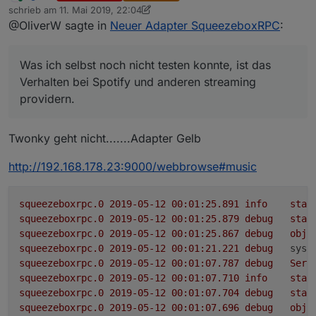
Online
schrieb am
11. Mai 2019, 22:04
Eine detaillierte Beschreibung der verfügbaren states
angepasst
zuletzt editiert von sigi234
5. Dez. 2019, 00:04
@OliverW sagte in
Neuer Adapter SqueezeboxRPC
:
ist auf englisch bei
der Adapter wurde in latest aufgenommen und
https://github.com/oweitman/ioBroker.squeezeboxrpc
kann nun direkt im iobroker installiert werden
Ich würde mich freuen, wenn der Adapter von euch
zu finden
der Adapter bietet nun umfangreiche
ausgiebig getestet wird, sofern ihr einen Logitech
Was ich selbst noch nicht testen konnte, ist das
Konfigurationsmöglichkeiten über den
Media Server besitzt und mir Rückmeldung geben
Was ich selbst noch nicht testen konnte, ist das
Konfigurationsdialog
könntet, ob bei euch alles funktioniert oder irgendwie
Verhalten bei Spotify und anderen streaming
Verhalten bei Spotify und anderen streaming
der Adapter führ selbst eine Suche nach
fehlerhaft ist.
providern.
providern.
verfügbaren Servern im gleichen
Fehler und Verbesserungsvorschläge können über
Netzwerksegment durch und bietet diese im
github oder auch hier gemeldet werden.
Konfigurationsdialog zur Auswahl an
Twonky geht nicht.......Adapter Gelb
die Steuermöglichkeiten des Players und der
Playlist wurden erheblich erweitert.
http://192.168.178.23:9000/webbrowse#music
*- es kann nun ein Playlisteintrag direkt, aber
auch relativ zum abspielen (10, +2 oder -1)
gewählt werden.
squeezeboxrpc.0
2019-05-12 00:01:25.891	
info
star
*- das selbe geht innerhalb eines Tracks mit der
squeezeboxrpc.0
2019-05-12 00:01:25.879	
debug
stat
Zeit. Hier kann eine Postiotion im Track direkt
squeezeboxrpc.0
2019-05-12 00:01:25.867	
debug
obje
über die Sekunden aber auch relativ gewählt
squeezeboxrpc.0
2019-05-12 00:01:21.221	
debug
syst
werden (bspw 100, +20, -10)
squeezeboxrpc.0
2019-05-12 00:01:07.787	
debug
Serv
*- auch die repeat und shuffle sind nun in allen
squeezeboxrpc.0
2019-05-12 00:01:07.710	
info
star
formen zur Steuerung verfügbar.
squeezeboxrpc.0
2019-05-12 00:01:07.704	
debug
stat
squeezeboxrpc.0
2019-05-12 00:01:07.696	
debug
obje