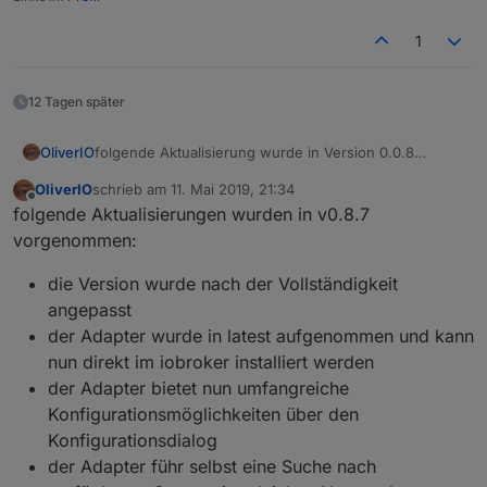
1
12 Tagen später
folgende Aktualisierung wurde in Version 0.0.8
OliverIO
eingebaut:
OliverIO
schrieb am
11. Mai 2019, 21:34
Die Playlist als JSON-String hat nun mehr Attribute.
zuletzt editiert von
Offline
folgende Aktualisierungen wurden in v0.8.7
vorgenommen:
die Version wurde nach der Vollständigkeit
angepasst
der Adapter wurde in latest aufgenommen und kann
nun direkt im iobroker installiert werden
der Adapter bietet nun umfangreiche
Konfigurationsmöglichkeiten über den
Konfigurationsdialog
der Adapter führ selbst eine Suche nach