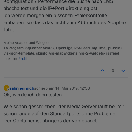
Konfiguration / Performance die Suche nach LMS
abschaltest und die IP+Port direkt eingibst.
Ich werde morgen ein bisschen Fehlerkontrolle
einbauen, so dass das nicht zum Abbruch des Adapters
führt
Meine Adapter und Widgets
TVProgram
,
SqueezeboxRPC
,
OpenLiga
,
RSSFeed
,
MyTime
,,
pi-hole2
,
vis-json-template
,
skiinfo
,
vis-mapwidgets
,
vis-2-widgets-rssfeed
Links im
Profil
0
zahnheinrich
schrieb am
14. Mai 2019, 12:36
Z
zuletzt editiert von
Offline
Ok, werde ich dann testen.
Wie schon geschrieben, der Media Server läuft bei mir
schon lange auf den Standartports ohne Probleme.
Der Container ist übrigens der von buanet