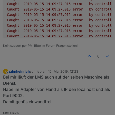
Caught
2019-05-15 14:09:27.015	
error
by
controlle
Caught
2019-05-15 14:09:27.015	
error
by
controlle
Caught
2019-05-15 14:09:27.015	
error
by
controlle
Caught
2019-05-15 14:09:27.015	
error
by
controlle
Caught
2019-05-15 14:09:27.015	
error
by
controlle
Caught
2019-05-15 14:09:27.015	
error
by
controlle
Caught
2019-05-15 14:09:27.015	
error
by
controlle
Caught
2019-05-15 14:09:27.015	
error
by
controlle
Kein support per PM. Bitte im Forum Fragen stellen!
Caught
2019-05-15 14:09:27.014	
error
by
controlle
squeezeboxrpc.0
2019-05-15 14:09:26.995	
info
term
0
squeezeboxrpc.0
2019-05-15 14:09:26.961	
info
sque
squeezeboxrpc.0
2019-05-15 14:09:26.960	
error
at
p
squeezeboxrpc.0
2019-05-15 14:09:26.960	
error
at
_
zahnheinrich
schrieb am
15. Mai 2019, 12:23
Z
zuletzt editiert von
squeezeboxrpc.0
2019-05-15 14:09:26.960	
error
at
_
Offline
Bei mir läuft der LMS auch auf der selben Maschine als
squeezeboxrpc.0
2019-05-15 14:09:26.960	
error
at
S
Dienst.
squeezeboxrpc.0
2019-05-15 14:09:26.960	
error
at
e
Habe im Adapter von Hand als IP den localhost und als
squeezeboxrpc.0
2019-05-15 14:09:26.960	
error
at
S
Port 9002.
squeezeboxrpc.0
2019-05-15 14:09:26.960	
error
Type
squeezeboxrpc.0
2019-05-15 14:09:26.959	
error
unca
Damit geht's einwandfrei.
squeezeboxrpc.0
2019-05-15 14:09:26.891	
info
star
squeezeboxrpc.0
2019-05-15 14:09:26.813	
debug
stat
MfG Ulrich