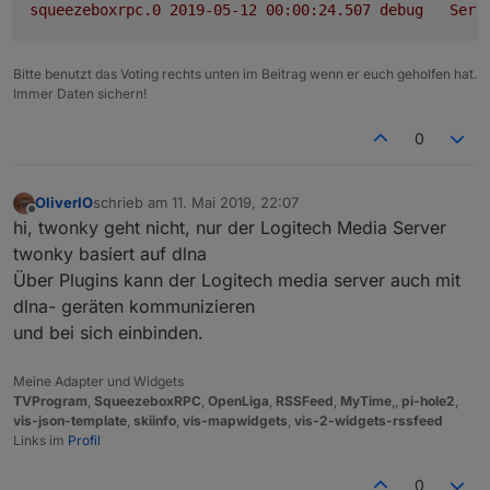
squeezeboxrpc.0
2019-05-12 00:00:24.507	
debug
Serv
Bitte benutzt das Voting rechts unten im Beitrag wenn er euch geholfen hat.
Immer Daten sichern!
0
OliverIO
schrieb am
11. Mai 2019, 22:07
zuletzt editiert von
Offline
hi, twonky geht nicht, nur der Logitech Media Server
twonky basiert auf dlna
Über Plugins kann der Logitech media server auch mit
dlna- geräten kommunizieren
und bei sich einbinden.
Meine Adapter und Widgets
TVProgram
,
SqueezeboxRPC
,
OpenLiga
,
RSSFeed
,
MyTime
,,
pi-hole2
,
vis-json-template
,
skiinfo
,
vis-mapwidgets
,
vis-2-widgets-rssfeed
Links im
Profil
0