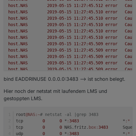
host.NAS
2019-05-15 11:27:45.512	
error
Caug
host.NAS
2019-05-15 11:27:45.510	
error
Caug
host.NAS
2019-05-15 11:27:45.510	
error
Caug
host.NAS
2019-05-15 11:27:45.510	
error
Caug
host.NAS
2019-05-15 11:27:45.510	
error
Caug
host.NAS
2019-05-15 11:27:45.510	
error
Caug
host.NAS
2019-05-15 11:27:45.509	
error
Caug
host.NAS
2019-05-15 11:27:45.509	
error
Caug
host.NAS
2019-05-15 11:27:45.509	
error
Caug
host.NAS
2019-05-15 11:27:45.509	
error
Caug
host.NAS
2019-05-15 11:27:45.509	
error
Caug
host.NAS
2019-05-15 11:27:45.509	
error
Caug
bind EADDRINUSE 0.0.0.0:3483 --> ist schon belegt.
host.NAS
2019-05-15 11:27:45.508	
error
Caug
host.NAS
2019-05-15 11:27:45.508	
error
Caug
Hier noch der netstat mit laufendem LMS und
gestoppten LMS.
root
@NAS
:~
# netstat -al |grep 3483
tcp        
0
0
 *
:
3483
                  *
:*
  
tcp        
0
0
 NAS.fritz.
box:
3483
      Squee
udp        
0
0
 *
:
3483
                  *
:*