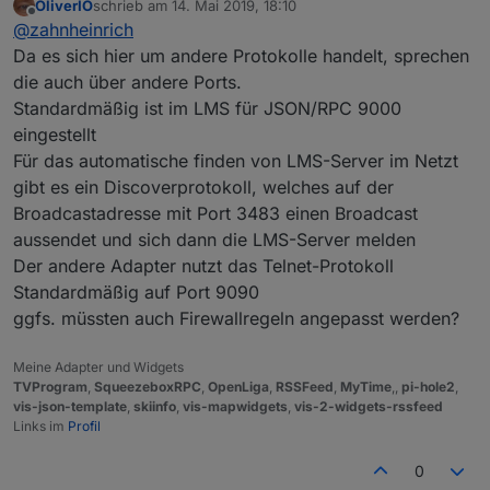
OliverIO
schrieb am
14. Mai 2019, 18:10
Wie schon geschrieben, der Media Server läuft
zuletzt editiert von
Offline
@
zahnheinrich
bei mir schon lange auf den Standartports ohne
Probleme.
Da es sich hier um andere Protokolle handelt, sprechen
Der Container ist übrigens der von buanet
die auch über andere Ports.
Standardmäßig ist im LMS für JSON/RPC 9000
eingestellt
Für das automatische finden von LMS-Server im Netzt
gibt es ein Discoverprotokoll, welches auf der
Broadcastadresse mit Port 3483 einen Broadcast
aussendet und sich dann die LMS-Server melden
Der andere Adapter nutzt das Telnet-Protokoll
Standardmäßig auf Port 9090
ggfs. müssten auch Firewallregeln angepasst werden?
Meine Adapter und Widgets
TVProgram
,
SqueezeboxRPC
,
OpenLiga
,
RSSFeed
,
MyTime
,,
pi-hole2
,
vis-json-template
,
skiinfo
,
vis-mapwidgets
,
vis-2-widgets-rssfeed
Links im
Profil
0