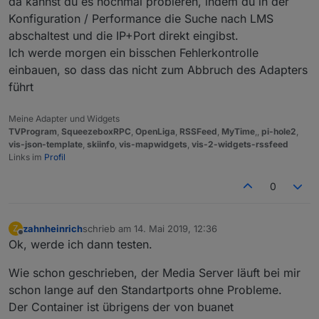
da kannst du es nochmal probieren, indem du in der
Konfiguration / Performance die Suche nach LMS
abschaltest und die IP+Port direkt eingibst.
Ich werde morgen ein bisschen Fehlerkontrolle
einbauen, so dass das nicht zum Abbruch des Adapters
führt
Meine Adapter und Widgets
TVProgram
,
SqueezeboxRPC
,
OpenLiga
,
RSSFeed
,
MyTime
,,
pi-hole2
,
vis-json-template
,
skiinfo
,
vis-mapwidgets
,
vis-2-widgets-rssfeed
Links im
Profil
0
zahnheinrich
schrieb am
14. Mai 2019, 12:36
Z
zuletzt editiert von
Offline
Ok, werde ich dann testen.
Wie schon geschrieben, der Media Server läuft bei mir
schon lange auf den Standartports ohne Probleme.
Der Container ist übrigens der von buanet