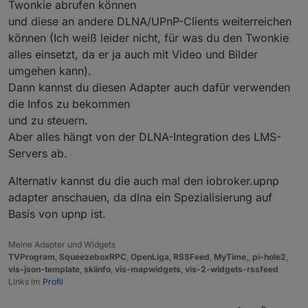
Twonkie abrufen können
und diese an andere DLNA/UPnP-Clients weiterreichen
können (Ich weiß leider nicht, für was du den Twonkie
alles einsetzt, da er ja auch mit Video und Bilder
umgehen kann).
Dann kannst du diesen Adapter auch dafür verwenden
die Infos zu bekommen
und zu steuern.
Aber alles hängt von der DLNA-Integration des LMS-
Servers ab.
Alternativ kannst du die auch mal den iobroker.upnp
adapter anschauen, da dlna ein Spezialisierung auf
Basis von upnp ist.
Meine Adapter und Widgets
TVProgram
,
SqueezeboxRPC
,
OpenLiga
,
RSSFeed
,
MyTime
,,
pi-hole2
,
vis-json-template
,
skiinfo
,
vis-mapwidgets
,
vis-2-widgets-rssfeed
Links im
Profil