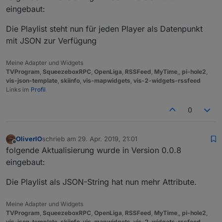
eingebaut:
Die Playlist steht nun für jeden Player als Datenpunkt
mit JSON zur Verfügung
Meine Adapter und Widgets
TVProgram
,
SqueezeboxRPC
,
OpenLiga
,
RSSFeed
,
MyTime
,,
pi-hole2
,
vis-json-template
,
skiinfo
,
vis-mapwidgets
,
vis-2-widgets-rssfeed
Links im
Profil
0
OliverIO
schrieb am
29. Apr. 2019, 21:01
zuletzt editiert von
Offline
folgende Aktualisierung wurde in Version 0.0.8
eingebaut:
Die Playlist als JSON-String hat nun mehr Attribute.
Meine Adapter und Widgets
TVProgram
,
SqueezeboxRPC
,
OpenLiga
,
RSSFeed
,
MyTime
,,
pi-hole2
,
vis-json-template
,
skiinfo
,
vis-mapwidgets
,
vis-2-widgets-rssfeed