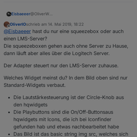
Eisbaeeer
@OliverW
Hi Oliver
OliverIO
schrieb am
14. Mai 2019, 18:22
Habe squeezebox zuhause. Werde das bei
zuletzt editiert von
Offline
@
Eisbaeeer
hast du nur eine squeezebox oder auch
Gelegenheit testen. Kannst du dein Widget für mich
exportieren?
einen LMS-Server?
Sieht gut aus, würde ich gerne bei mir einsetzen.
Die squeezeboxen gehen auch ohne Server zu Hause,
Gruß Eisbaeeer
dann läuft aber alles über die Logitech Server.
Der Adapter steuert nur den LMS-Server zuhause.
Welches Widget meinst du? In dem Bild oben sind nur
Standard-Widgets verbaut.
Die Lautstärkesteuerung ist der Circle-Knob aus
den hqwidgets
Die Playbuttons sind die On/Off-Buttonsaus
hqwidgets mit Icons, die ich bei Iconfinder
gefunden hab und etwas nachbearbeitet habe
Das Bild ist das basic string img src, welches sich