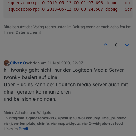
squeezeboxrpc.0
2019-05-12 00:01:07.696	
debug
obje
squeezeboxrpc.0
2019-05-12 00:00:24.507	
debug
Serv
Bitte benutzt das Voting rechts unten im Beitrag wenn er euch geholfen hat.
Immer Daten sichern!
0
OliverIO
schrieb am
11. Mai 2019, 22:07
zuletzt editiert von
Offline
hi, twonky geht nicht, nur der Logitech Media Server
twonky basiert auf dlna
Über Plugins kann der Logitech media server auch mit
dlna- geräten kommunizieren
und bei sich einbinden.
Meine Adapter und Widgets
TVProgram
,
SqueezeboxRPC
,
OpenLiga
,
RSSFeed
,
MyTime
,,
pi-hole2
,
vis-json-template
,
skiinfo
,
vis-mapwidgets
,
vis-2-widgets-rssfeed
Links im
Profil