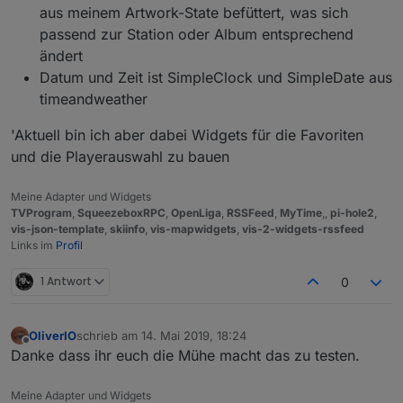
aus meinem Artwork-State befüttert, was sich
passend zur Station oder Album entsprechend
ändert
Datum und Zeit ist SimpleClock und SimpleDate aus
timeandweather
'Aktuell bin ich aber dabei Widgets für die Favoriten
und die Playerauswahl zu bauen
Meine Adapter und Widgets
TVProgram
,
SqueezeboxRPC
,
OpenLiga
,
RSSFeed
,
MyTime
,,
pi-hole2
,
vis-json-template
,
skiinfo
,
vis-mapwidgets
,
vis-2-widgets-rssfeed
Links im
Profil
1 Antwort
0
OliverIO
schrieb am
14. Mai 2019, 18:24
zuletzt editiert von
Offline
Danke dass ihr euch die Mühe macht das zu testen.
Meine Adapter und Widgets