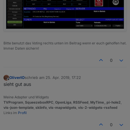
Bitte benutzt das Voting rechts unten im Beitrag wenn er euch geholfen hat.
Immer Daten sichern!
0
OliverIO
schrieb am
25. Apr. 2019, 17:22
zuletzt editiert von
Offline
sieht gut aus
Meine Adapter und Widgets
TVProgram
,
SqueezeboxRPC
,
OpenLiga
,
RSSFeed
,
MyTime
,,
pi-hole2
,
vis-json-template
,
skiinfo
,
vis-mapwidgets
,
vis-2-widgets-rssfeed
Links im
Profil
0