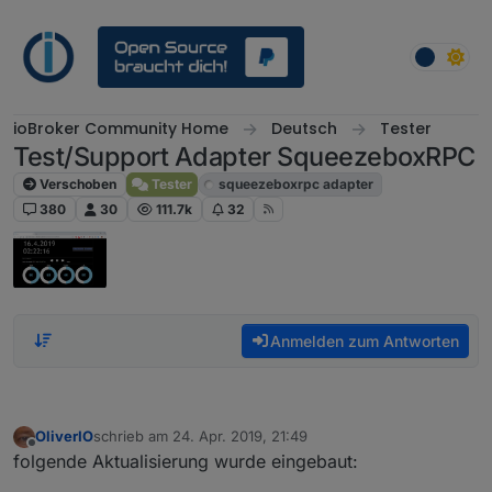
Weiter zum Inhalt
ioBroker Community Home
Deutsch
Tester
Test/Support Adapter SqueezeboxRPC
Verschoben
Tester
squeezeboxrpc adapter
380
30
111.7k
32
Anmelden zum Antworten
OliverIO
schrieb am
24. Apr. 2019, 21:49
zuletzt editiert von
Offline
folgende Aktualisierung wurde eingebaut: