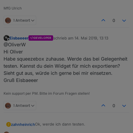
MfG Ulrich
1 Antwort
0
Eisbaeeer
schrieb am
14. Mai 2019, 13:13
DEVELOPER
zuletzt editiert von
Offline
@OliverW
Hi Oliver
Habe squeezebox zuhause. Werde das bei Gelegenheit
testen. Kannst du dein Widget für mich exportieren?
Sieht gut aus, würde ich gerne bei mir einsetzen.
Gruß Eisbaeeer
Kein support per PM. Bitte im Forum Fragen stellen!
1 Antwort
0
Ok, werde ich dann testen.
zahnheinrich
Z