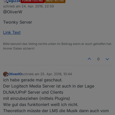
sigi234
FORUM TESTING
MOST ACTIVE
Online
schrieb am
24. Apr. 2019, 22:59
zuletzt editiert von
@OliverW
Twonky Server
Link Text
Bitte benutzt das Voting rechts unten im Beitrag wenn er euch geholfen hat.
Immer Daten sichern!
0
OliverIO
schrieb am
25. Apr. 2019, 10:44
zuletzt editiert von
Offline
ich habe gerade mal geschaut.
Der Logitech Media Server ist auch in der Lage
DLNA/UPnP Server und Clients
mit einzubeziehen (mittels Plugins)
Wie gut das funktioniert weiß ich nicht.
Theoretisch müsste der LMS die Musik dann auch vom