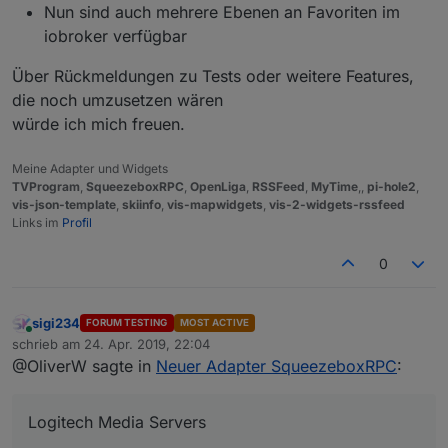
Nun sind auch mehrere Ebenen an Favoriten im
iobroker verfügbar
Über Rückmeldungen zu Tests oder weitere Features,
die noch umzusetzen wären
würde ich mich freuen.
Meine Adapter und Widgets
TVProgram
,
SqueezeboxRPC
,
OpenLiga
,
RSSFeed
,
MyTime
,,
pi-hole2
,
vis-json-template
,
skiinfo
,
vis-mapwidgets
,
vis-2-widgets-rssfeed
Links im
Profil
0
sigi234
FORUM TESTING
MOST ACTIVE
Online
schrieb am
24. Apr. 2019, 22:04
zuletzt editiert von
@OliverW sagte in
Neuer Adapter SqueezeboxRPC
:
Logitech Media Servers