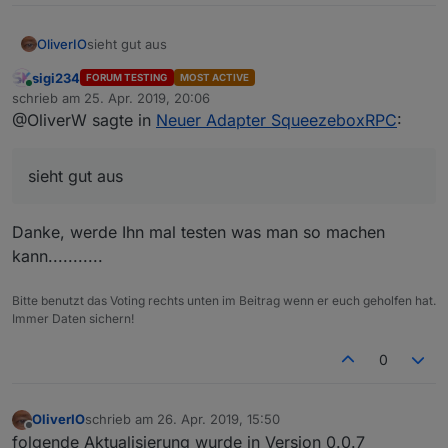
OliverIO
sieht gut aus
sigi234
FORUM TESTING
MOST ACTIVE
Online
schrieb am
25. Apr. 2019, 20:06
zuletzt editiert von
@OliverW sagte in
Neuer Adapter SqueezeboxRPC
:
sieht gut aus
Danke, werde Ihn mal testen was man so machen
kann...........
Bitte benutzt das Voting rechts unten im Beitrag wenn er euch geholfen hat.
Immer Daten sichern!
0
OliverIO
schrieb am
26. Apr. 2019, 15:50
zuletzt editiert von
Offline
folgende Aktualisierung wurde in Version 0.0.7