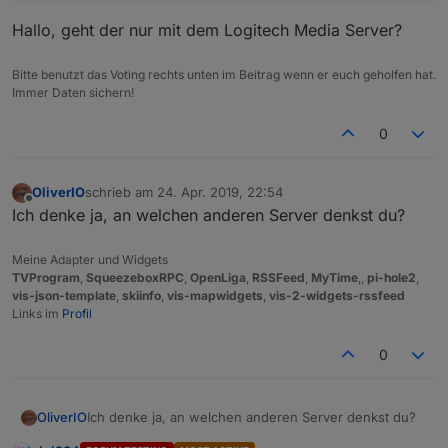
Hallo, geht der nur mit dem Logitech Media Server?
Bitte benutzt das Voting rechts unten im Beitrag wenn er euch geholfen hat.
Immer Daten sichern!
0
OliverIO
schrieb am
24. Apr. 2019, 22:54
zuletzt editiert von
Offline
Ich denke ja, an welchen anderen Server denkst du?
Meine Adapter und Widgets
TVProgram
,
SqueezeboxRPC
,
OpenLiga
,
RSSFeed
,
MyTime
,,
pi-hole2
,
vis-json-template
,
skiinfo
,
vis-mapwidgets
,
vis-2-widgets-rssfeed
Links im
Profil
0
OliverIO
Ich denke ja, an welchen anderen Server denkst du?