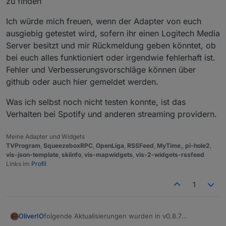
zu finden
Ich würde mich freuen, wenn der Adapter von euch
ausgiebig getestet wird, sofern ihr einen Logitech Media
Server besitzt und mir Rückmeldung geben könntet, ob
bei euch alles funktioniert oder irgendwie fehlerhaft ist.
Fehler und Verbesserungsvorschläge können über
github oder auch hier gemeldet werden.
Was ich selbst noch nicht testen konnte, ist das
Verhalten bei Spotify und anderen streaming providern.
Meine Adapter und Widgets
TVProgram
,
SqueezeboxRPC
,
OpenLiga
,
RSSFeed
,
MyTime
,,
pi-hole2
,
vis-json-template
,
skiinfo
,
vis-mapwidgets
,
vis-2-widgets-rssfeed
Links im
Profil
1
folgende Aktualisierungen wurden in v0.8.7
OliverIO
vorgenommen: