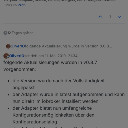
Links im
Profil
1
12 Tagen später
folgende Aktualisierung wurde in Version 0.0.8
OliverIO
eingebaut:
OliverIO
schrieb am
11. Mai 2019, 21:34
Die Playlist als JSON-String hat nun mehr Attribute.
zuletzt editiert von
Offline
folgende Aktualisierungen wurden in v0.8.7
vorgenommen:
die Version wurde nach der Vollständigkeit
angepasst
der Adapter wurde in latest aufgenommen und kann
nun direkt im iobroker installiert werden
der Adapter bietet nun umfangreiche
Konfigurationsmöglichkeiten über den
Konfigurationsdialog