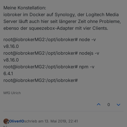
Meine Konstellation:
iobroker im Docker auf Synology, der Logitech Media
Server läuft auch hier seit längerer Zeit ohne Probleme,
ebenso der squeezebox-Adapter mit vier Clients.
root@iobrokerMG2:/opt/iobroker# node -v
v8.16.0
root@iobrokerMG2:/opt/iobroker# nodejs -v
v8.16.0
root@iobrokerMG2:/opt/iobroker# npm -v
6.4.1
root@iobrokerMG2:/opt/iobroker#
MfG Ulrich
0
OliverIO
schrieb am
13. Mai 2019, 22:41
zuletzt editiert von
Offline