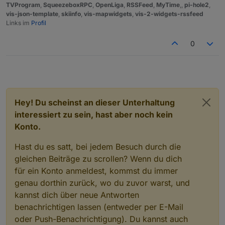
TVProgram
,
SqueezeboxRPC
,
OpenLiga
,
RSSFeed
,
MyTime
,,
pi-hole2
,
vis-json-template
,
skiinfo
,
vis-mapwidgets
,
vis-2-widgets-rssfeed
Links im
Profil
0
Hey! Du scheinst an dieser Unterhaltung
interessiert zu sein, hast aber noch kein
Konto.
Hast du es satt, bei jedem Besuch durch die
gleichen Beiträge zu scrollen? Wenn du dich
für ein Konto anmeldest, kommst du immer
genau dorthin zurück, wo du zuvor warst, und
kannst dich über neue Antworten
benachrichtigen lassen (entweder per E-Mail
oder Push-Benachrichtigung). Du kannst auch