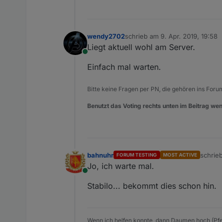
wendy2702
schrieb am
9. Apr. 2019, 19:58
zuletzt editiert von
Liegt aktuell wohl am Server.
Online
Einfach mal warten.
Bitte keine Fragen per PN, die gehören ins Foru
Benutzt das Voting rechts unten im Beitrag wen
bahnuhr
schrie
FORUM TESTING
MOST ACTIVE
zuletzt
Jo, ich warte mal.
Online
Stabilo... bekommt dies schon hin.
Wenn ich helfen konnte, dann Daumen hoch (Pfe