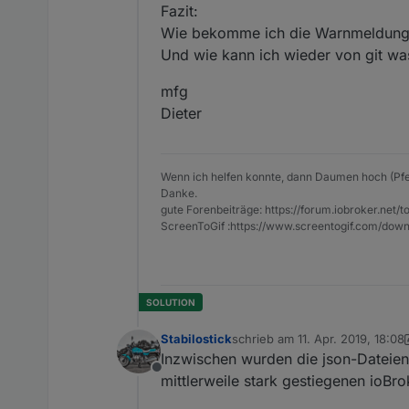
Fazit:
Wie bekomme ich die Warnmeldun
Und wie kann ich wieder von git was
mfg
Dieter
Wenn ich helfen konnte, dann Daumen hoch (Pfe
Danke.
gute Forenbeiträge: https://forum.iobroker.n
ScreenToGif :https://www.screentogif.com/down
Stabilostick
schrieb am
11. Apr. 2019, 18:08
zuletzt editiert von Stabilostick
Inzwischen wurden die json-Dateie
Offline
mittlerweile stark gestiegenen ioBr