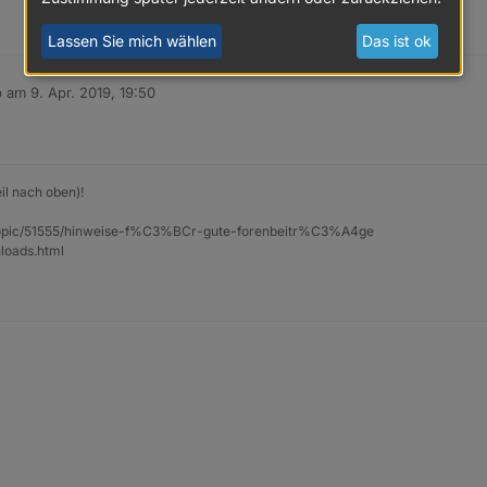
Lassen Sie mich wählen
Das ist ok
b am
9. Apr. 2019, 19:50
 editiert von
il nach oben)!
et/topic/51555/hinweise-f%C3%BCr-gute-forenbeitr%C3%A4ge
loads.html