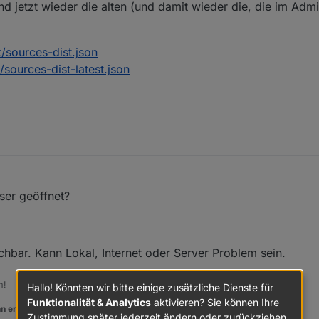
nd jetzt wieder die alten (und damit wieder die, die im Adm
/sources-dist.json
/sources-dist-latest.json
ser geöffnet?
ichbar. Kann Lokal, Internet oder Server Problem sein.
m!
Hallo! Könnten wir bitte einige zusätzliche Dienste für
Funktionalität & Analytics
aktivieren? Sie können Ihre
n er euch geholfen hat.
Zustimmung später jederzeit ändern oder zurückziehen.