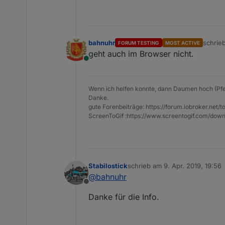
bahnuhr
schrie
FORUM TESTING
MOST ACTIVE
zuletzt
geht auch im Browser nicht.
Online
Wenn ich helfen konnte, dann Daumen hoch (Pfe
Danke.
gute Forenbeiträge: https://forum.iobroker.n
ScreenToGif :https://www.screentogif.com/down
Stabilostick
schrieb am
9. Apr. 2019, 19:56
zuletzt editiert von
@
bahnuhr
Offline
Danke für die Info.