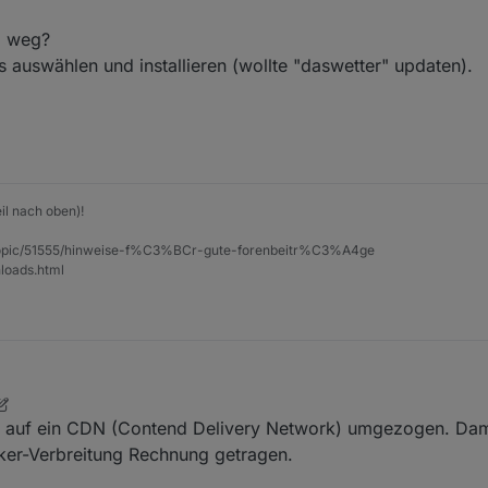
g weg?
 auswählen und installieren (wollte "daswetter" updaten).
il nach oben)!
et/topic/51555/hinweise-f%C3%BCr-gute-forenbeitr%C3%A4ge
loads.html
4. Nov. 2019, 21:46
n auf ein CDN (Contend Delivery Network) umgezogen. Dam
oker-Verbreitung Rechnung getragen.