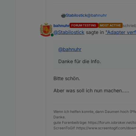
@
bahnuhr
Stabilostick
bahnuhr
schrie
FORUM TESTING
MOST ACTIVE
Danke für die Info.
zuletzt
@
Stabilostick
sagte in
"Adapter ver
Online
@
bahnuhr
Danke für die Info.
Bitte schön.
Aber was soll ich nun machen.....
Wenn ich helfen konnte, dann Daumen hoch (Pfe
Danke.
gute Forenbeiträge: https://forum.iobroker.n
ScreenToGif :https://www.screentogif.com/down