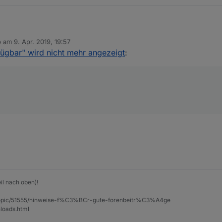
b am
9. Apr. 2019, 19:57
 editiert von
fügbar" wird nicht mehr angezeigt
:
il nach oben)!
et/topic/51555/hinweise-f%C3%BCr-gute-forenbeitr%C3%A4ge
loads.html