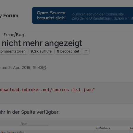
y Forum
Error/Bug
 nicht mehr angezeigt
kommentatoren
9.2k
aufrufe
9
beobachtet
b am
9. Apr. 2019, 19:43
 editiert von Jey Cee
download.iobroker.net/sources-dist.json"
hr in der Spalte verfügbar: