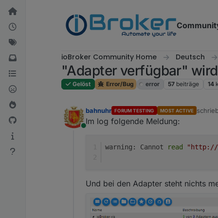
Weiter zum Inhalt
Communit
ioBroker Community Home
Deutsch
"Adapter verfügbar" wird
Gelöst
Error/Bug
error
57
beiträge
14
bahnuhr
schrie
FORUM TESTING
MOST ACTIVE
zuletzt
Im log folgende Meldung:
Online
warning: Cannot 
read
"http://
Und bei den Adapter steht nichts me