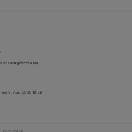
m!
n er euch geholfen hat.
b am
9. Apr. 2019, 19:59
 editiert von
il nach oben)!