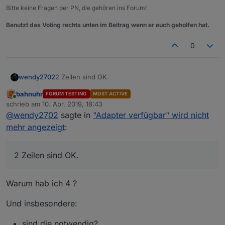
Bitte keine Fragen per PN, die gehören ins Forum!
Benutzt das Voting rechts unten im Beitrag wenn er euch geholfen hat.
0
wendy2702
2 Zeilen sind OK.
bahnuhr
FORUM TESTING
MOST ACTIVE
Online
schrieb am
10. Apr. 2019, 18:43
zuletzt editiert von
@
wendy2702
sagte in
"Adapter verfügbar" wird nicht
mehr angezeigt
:
2 Zeilen sind OK.
Warum hab ich 4 ?
Und insbesondere:
sind die notwendig?