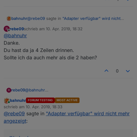
@
rebe09
sagte in
"Adapter verfügbar" wird nicht
bahnuhr
mehr angezeigt
:
rebe09
schrieb am
10. Apr. 2019, 18:32
R
zuletzt editiert von
Offline
@
bahnuhr
Ich seh auch nur die aktuell installierten Adapter.
Wo muss ich was eintragen damit ich wieder
Danke.
alles "installierbaren" angezeigt bekomme?
Du hast da ja 4 Zeilen drinnen.
Vielen Dank!
Sollte ich da auch mehr als die 2 haben?
0
rebe09
@
bahnuhr
R
Klick auf Schlüssel und dann bei Verwahrorte
Danke.
eintragen.
bahnuhr
FORUM TESTING
MOST ACTIVE
Du hast da ja 4 Zeilen drinnen.
Online
schrieb am
10. Apr. 2019, 18:33
Sollte ich da auch mehr als die 2 haben?
zuletzt editiert von
@
rebe09
sagte in
"Adapter verfügbar" wird nicht mehr
angezeigt
: