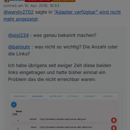
@
bahnuhr
: was nicht so wichtig? Die Anzahl oder
Online
schrieb am
10. Apr. 2019, 18:53
die Links?
zuletzt editiert von
@
wendy2702
sagte in
"Adapter verfügbar" wird nicht
Ich habe übrigens seit ewiger Zeit diese beiden
links eingetragen und hatte bisher einmal ein
mehr angezeigt
:
Problem das die nicht erreichbar waren:
@
sigi234
: was genau bekannt machen?
@
bahnuhr
: was nicht so wichtig? Die Anzahl oder
die Links?
Ich habe übrigens seit ewiger Zeit diese beiden
links eingetragen und hatte bisher einmal ein
Problem das die nicht erreichbar waren: