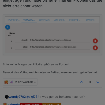
eingetragen und hatte bisher einmal ein Problem das die
nicht erreichbar waren:
Bitte keine Fragen per PN, die gehören ins Forum!
Benutzt das Voting rechts unten im Beitrag wenn er euch geholfen hat.
2 Antworten
0
@
sigi234
: was genau bekannt machen?
wendy2702
bahnuhr
FORUM TESTING
MOST ACTIVE