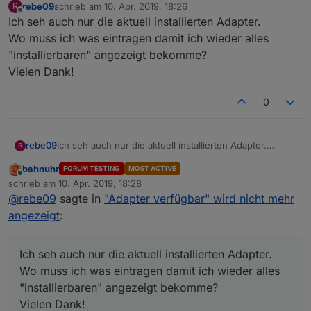
rebe09
schrieb am
10. Apr. 2019, 18:26
R
zuletzt editiert von
Offline
Ich seh auch nur die aktuell installierten Adapter.
Wo muss ich was eintragen damit ich wieder alles
"installierbaren" angezeigt bekomme?
Vielen Dank!
0
rebe09
Ich seh auch nur die aktuell installierten Adapter.
R
Wo muss ich was eintragen damit ich wieder alles
bahnuhr
FORUM TESTING
MOST ACTIVE
"installierbaren" angezeigt bekomme?
Online
schrieb am
10. Apr. 2019, 18:28
Vielen Dank!
zuletzt editiert von
@
rebe09
sagte in
"Adapter verfügbar" wird nicht mehr
angezeigt
:
Ich seh auch nur die aktuell installierten Adapter.
Wo muss ich was eintragen damit ich wieder alles
"installierbaren" angezeigt bekomme?
Vielen Dank!