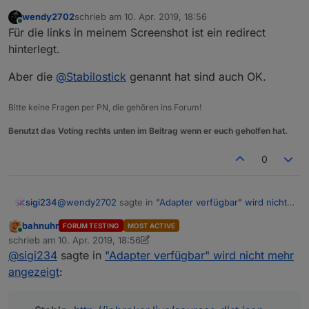
wendy2702
schrieb am
10. Apr. 2019, 18:56
zuletzt editiert von
Online
Für die links in meinem Screenshot ist ein redirect
hinterlegt.
Aber die
@
Stabilostick
genannt hat sind auch OK.
Bitte keine Fragen per PN, die gehören ins Forum!
Benutzt das Voting rechts unten im Beitrag wenn er euch geholfen hat.
0
@
wendy2702
sagte in
"Adapter verfügbar" wird nicht
sigi234
mehr angezeigt
:
bahnuhr
FORUM TESTING
MOST ACTIVE
Online
@
sigi234
: was genau bekannt machen?
schrieb am
10. Apr. 2019, 18:56
zuletzt editiert von Stabilostick
4. Nov. 2019, 21:45
@
sigi234
sagte in
"Adapter verfügbar" wird nicht mehr
angezeigt
:
@
Stabilostick
sagte in "Adapter verfügbar" wird nicht
mehr angezeigt:
Aktuell funktionieren die folgenden Links: