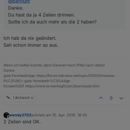
@
bahnuhr
Danke.
Du hast da ja 4 Zeilen drinnen.
Sollte ich da auch mehr als die 2 haben?
Ich hab da nix geändert.
Sah schon immer so aus.
Wenn ich helfen konnte, dann Daumen hoch (Pfeil nach oben)!
Danke.
gute Forenbeiträge: https://forum.iobroker.net/topic/51555/hinweise-
f%C3%BCr-gute-forenbeitr%C3%A4ge
ScreenToGif :https://www.screentogif.com/downloads.html
1 Antwort
0
wendy2702
schrieb am
10. Apr. 2019, 18:42
zuletzt editiert von
Online
2 Zeilen sind OK.