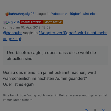
@
sigi234
sagte in
"Adapter verfügbar" wird nicht
bahnuhr
mehr angezeigt
:
sigi234
FORUM TESTING
MOST ACTIVE
Online
~~Stable:
http://iobroker.live/sources-
schrieb am
10. Apr. 2019, 18:59
zuletzt editiert von
dist.json~~
@
bahnuhr
sagte in
"Adapter verfügbar" wird nicht mehr
hab jetzt diese.
~~Latest:
http://iobroker.live/sources-dist-
angezeigt
:
klappt.
latest.json~~
Und bluefox sagte ja oben, dass diese wohl die
aktuellen sind.
Und bluefox sagte ja oben, dass diese wohl die
Edit: 11.04.19, Standard-Links im Admin sind jetzt
aktuellen sind.
wieder funktional
Genau das meine ich ja mit bekannt machen, wird
wahrscheinlich im nächsten Admin geändert?
Oder ist es egal?
Bitte benutzt das Voting rechts unten im Beitrag wenn er euch geholfen hat.
Immer Daten sichern!
0