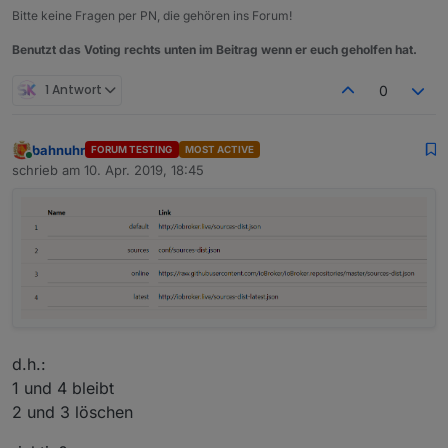
Bitte keine Fragen per PN, die gehören ins Forum!
Benutzt das Voting rechts unten im Beitrag wenn er euch geholfen hat.
1 Antwort
0
bahnuhr
FORUM TESTING
MOST ACTIVE
Online
schrieb am
10. Apr. 2019, 18:45
zuletzt editiert von
d.h.:
1 und 4 bleibt
2 und 3 löschen