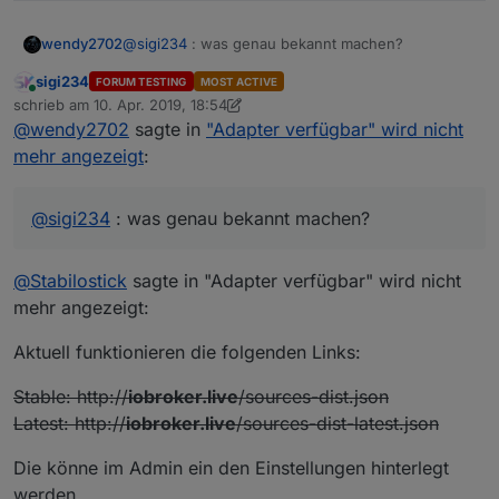
@
sigi234
: was genau bekannt machen?
wendy2702
sigi234
FORUM TESTING
MOST ACTIVE
@
bahnuhr
: was nicht so wichtig? Die Anzahl oder
Online
schrieb am
10. Apr. 2019, 18:54
die Links?
zuletzt editiert von Stabilostick
4. Nov. 2019, 21:48
@
wendy2702
sagte in
"Adapter verfügbar" wird nicht
Ich habe übrigens seit ewiger Zeit diese beiden
links eingetragen und hatte bisher einmal ein
mehr angezeigt
:
Problem das die nicht erreichbar waren:
@
sigi234
: was genau bekannt machen?
@
Stabilostick
sagte in "Adapter verfügbar" wird nicht
mehr angezeigt:
Aktuell funktionieren die folgenden Links:
Stable: http://
iobroker.live
/sources-dist.json
Latest: http://
iobroker.live
/sources-dist-latest.json
Die könne im Admin ein den Einstellungen hinterlegt
werden.