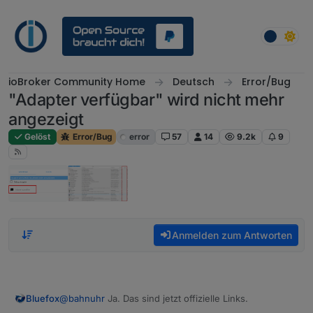
Weiter zum Inhalt
ioBroker Community Home
Deutsch
Error/Bug
"Adapter verfügbar" wird nicht mehr
angezeigt
Gelöst
Error/Bug
error
57
14
9.2k
9
Anmelden zum Antworten
Bluefox
@
bahnuhr
Ja. Das sind jetzt offizielle Links.