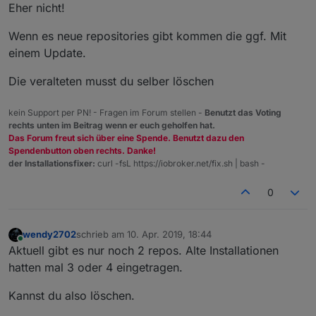
Eher nicht!
Wenn es neue repositories gibt kommen die ggf. Mit
einem Update.
Die veralteten musst du selber löschen
kein Support per PN! - Fragen im Forum stellen -
Benutzt das Voting
rechts unten im Beitrag wenn er euch geholfen hat.
Das Forum freut sich über eine Spende. Benutzt dazu den
Spendenbutton oben rechts. Danke!
der Installationsfixer:
curl -fsL https://iobroker.net/fix.sh | bash -
0
wendy2702
schrieb am
10. Apr. 2019, 18:44
zuletzt editiert von
Online
Aktuell gibt es nur noch 2 repos. Alte Installationen
hatten mal 3 oder 4 eingetragen.
Kannst du also löschen.