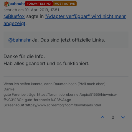
bahnuhr
FORUM TESTING
MOST ACTIVE
Online
schrieb am
10. Apr. 2019, 17:51
zuletzt editiert von
@
Bluefox
sagte in
"Adapter verfügbar" wird nicht mehr
angezeigt
:
@
bahnuhr
Ja. Das sind jetzt offizielle Links.
Danke für die Info.
Hab alles geändert und es funktioniert.
Wenn ich helfen konnte, dann Daumen hoch (Pfeil nach oben)!
Danke.
gute Forenbeiträge: https://forum.iobroker.net/topic/51555/hinweise-
f%C3%BCr-gute-forenbeitr%C3%A4ge
ScreenToGif :https://www.screentogif.com/downloads.html
0