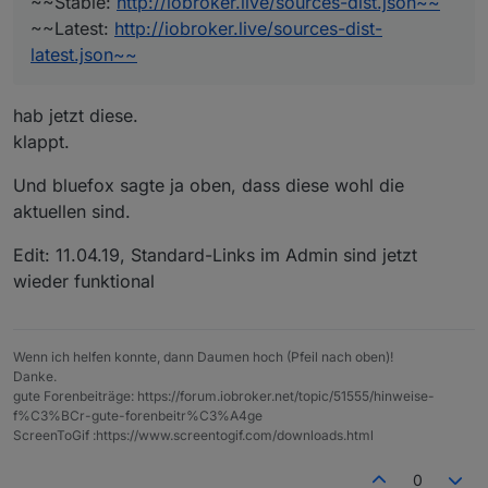
~~Stable:
http://iobroker.live/sources-dist.json~~
~~Latest:
http://iobroker.live/sources-dist-
Stable: http://
iobroker.live
/sources-dist.json
Latest: http://
iobroker.live
/sources-dist-latest.json
latest.json~~
Die könne im Admin ein den Einstellungen hinterlegt
werden.
hab jetzt diese.
Edit: 11.04.19, Stabilostick, Standard-Links im Admin
sind jetzt wieder funktional
klappt.
Und bluefox sagte ja oben, dass diese wohl die
aktuellen sind.
Edit: 11.04.19, Standard-Links im Admin sind jetzt
wieder funktional
Wenn ich helfen konnte, dann Daumen hoch (Pfeil nach oben)!
Danke.
gute Forenbeiträge: https://forum.iobroker.net/topic/51555/hinweise-
f%C3%BCr-gute-forenbeitr%C3%A4ge
ScreenToGif :https://www.screentogif.com/downloads.html
0