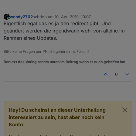
wendy2702
schrieb am
10. Apr. 2019, 19:07
zuletzt editiert von
Online
Eigentlich egal das es ja den redirect gibt. Und
geändert werden die irgendwann wohl von alleine im
Rahmen eines Updates.
Bitte keine Fragen per PN, die gehören ins Forum!
Benutzt das Voting rechts unten im Beitrag wenn er euch geholfen hat.
0
Hey! Du scheinst an dieser Unterhaltung
interessiert zu sein, hast aber noch kein
Konto.