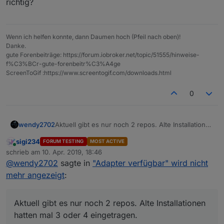
richtig?
Wenn ich helfen konnte, dann Daumen hoch (Pfeil nach oben)!
Danke.
gute Forenbeiträge: https://forum.iobroker.net/topic/51555/hinweise-
f%C3%BCr-gute-forenbeitr%C3%A4ge
ScreenToGif :https://www.screentogif.com/downloads.html
0
Aktuell gibt es nur noch 2 repos. Alte Installationen
wendy2702
hatten mal 3 oder 4 eingetragen.
sigi234
FORUM TESTING
MOST ACTIVE
Kannst du also löschen.
Online
schrieb am
10. Apr. 2019, 18:46
zuletzt editiert von
@
wendy2702
sagte in
"Adapter verfügbar" wird nicht
mehr angezeigt
:
Aktuell gibt es nur noch 2 repos. Alte Installationen
hatten mal 3 oder 4 eingetragen.