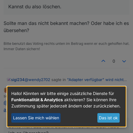
Kannst du also löschen.
Sollte man das nicht bekannt machen? Oder habe ich es
übersehen?
Bitte benutzt das Voting rechts unten im Beitrag wenn er euch geholfen hat.
Immer Daten sichern!
0
@
wendy2702
sagte in
"Adapter verfügbar" wird nicht
sigi234
mehr angezeigt
:
bahnuhr
FORUM TESTING
MOST ACTIVE
Hallo! Könnten wir bitte einige zusätzliche Dienste für
Online
Aktuell gibt es nur noch 2 repos. Alte
schrieb am
10. Apr. 2019, 18:47
zuletzt editiert von
Funktionalität & Analytics
aktivieren? Sie können Ihre
Installationen hatten mal 3 oder 4 eingetragen.
@
sigi234
sagte in
"Adapter verfügbar" wird nicht mehr
Zustimmung später jederzeit ändern oder zurückziehen.
Sollte man das nicht bekannt machen? Oder habe ich
angezeigt
:
es übersehen?
Kannst du also löschen.
Lassen Sie mich wählen
Das ist ok
Sollte man das nicht bekannt machen? Oder habe