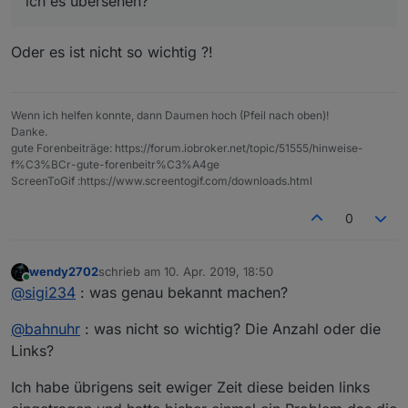
ich es übersehen?
Oder es ist nicht so wichtig ?!
Wenn ich helfen konnte, dann Daumen hoch (Pfeil nach oben)!
Danke.
gute Forenbeiträge: https://forum.iobroker.net/topic/51555/hinweise-
f%C3%BCr-gute-forenbeitr%C3%A4ge
ScreenToGif :https://www.screentogif.com/downloads.html
0
wendy2702
schrieb am
10. Apr. 2019, 18:50
zuletzt editiert von
Online
@
sigi234
: was genau bekannt machen?
@
bahnuhr
: was nicht so wichtig? Die Anzahl oder die
Links?
Ich habe übrigens seit ewiger Zeit diese beiden links