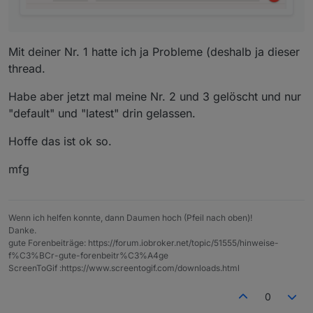
Mit deiner Nr. 1 hatte ich ja Probleme (deshalb ja dieser
thread.
Habe aber jetzt mal meine Nr. 2 und 3 gelöscht und nur
"default" und "latest" drin gelassen.
Hoffe das ist ok so.
mfg
Wenn ich helfen konnte, dann Daumen hoch (Pfeil nach oben)!
Danke.
gute Forenbeiträge: https://forum.iobroker.net/topic/51555/hinweise-
f%C3%BCr-gute-forenbeitr%C3%A4ge
ScreenToGif :https://www.screentogif.com/downloads.html
0