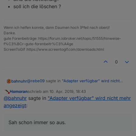
soll ich die löschen ?
Wenn ich helfen konnte, dann Daumen hoch (Pfeil nach oben)!
Danke.
gute Forenbeiträge: https://forum.iobroker.net/topic/51555/hinweise-
f%C3%BCr-gute-forenbeitr%C3%A4ge
ScreenToGif :https://www.screentogif.com/downloads.html
0
@
rebe09
sagte in
"Adapter verfügbar" wird nicht
bahnuhr
mehr angezeigt
:
Homoran
schrieb am
10. Apr. 2019, 18:43
zuletzt editiert von
Nicht stören
@
bahnuhr
@
bahnuhr
sagte in
"Adapter verfügbar" wird nicht mehr
Danke.
angezeigt
:
Ich hab da nix geändert.
Du hast da ja 4 Zeilen drinnen.
Sah schon immer so aus.
Sollte ich da auch mehr als die 2 haben?
Sah schon immer so aus.