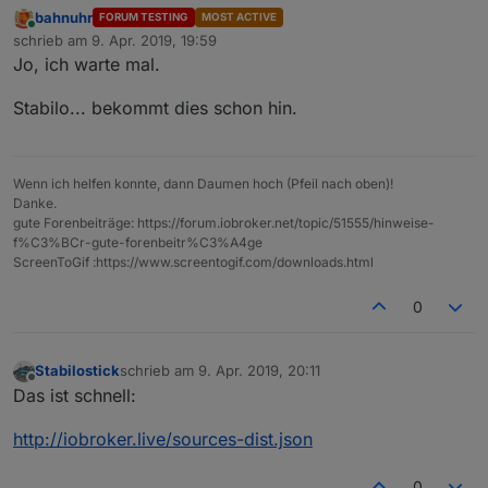
bahnuhr
FORUM TESTING
MOST ACTIVE
Online
schrieb am
9. Apr. 2019, 19:59
zuletzt editiert von
Jo, ich warte mal.
Stabilo... bekommt dies schon hin.
Wenn ich helfen konnte, dann Daumen hoch (Pfeil nach oben)!
Danke.
gute Forenbeiträge: https://forum.iobroker.net/topic/51555/hinweise-
f%C3%BCr-gute-forenbeitr%C3%A4ge
ScreenToGif :https://www.screentogif.com/downloads.html
0
Stabilostick
schrieb am
9. Apr. 2019, 20:11
zuletzt editiert von
Offline
Das ist schnell:
http://iobroker.live/sources-dist.json
0