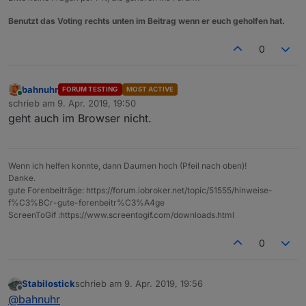
Benutzt das Voting rechts unten im Beitrag wenn er euch geholfen hat.
0
bahnuhr
FORUM TESTING
MOST ACTIVE
Online
schrieb am
9. Apr. 2019, 19:50
zuletzt editiert von
geht auch im Browser nicht.
Wenn ich helfen konnte, dann Daumen hoch (Pfeil nach oben)!
Danke.
gute Forenbeiträge: https://forum.iobroker.net/topic/51555/hinweise-
f%C3%BCr-gute-forenbeitr%C3%A4ge
ScreenToGif :https://www.screentogif.com/downloads.html
0
Stabilostick
schrieb am
9. Apr. 2019, 19:56
zuletzt editiert von
Offline
@
bahnuhr