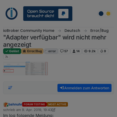
Weiter zum Inhalt
ioBroker Community Home
Deutsch
Error/Bug
"Adapter verfügbar" wird nicht mehr
angezeigt
Gelöst
Error/Bug
error
57
14
9.2k
9
Anmelden zum Antworten
bahnuhr
FORUM TESTING
MOST ACTIVE
Online
schrieb am
9. Apr. 2019, 19:43
zuletzt editiert von Jey Cee
Im log folgende Meldung: