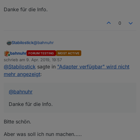
Danke für die Info.
0
@
bahnuhr
Stabilostick
bahnuhr
FORUM TESTING
MOST ACTIVE
Danke für die Info.
Online
schrieb am
9. Apr. 2019, 19:57
zuletzt editiert von
@
Stabilostick
sagte in
"Adapter verfügbar" wird nicht
mehr angezeigt
:
@
bahnuhr
Danke für die Info.
Bitte schön.
Aber was soll ich nun machen.....