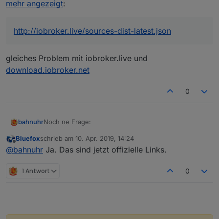
mehr angezeigt
:
http://iobroker.live/sources-dist-latest.json
gleiches Problem mit iobroker.live und
download.iobroker.net
0
Noch ne Frage:
bahnuhr
Bluefox
schrieb am
10. Apr. 2019, 14:24
kann ich den nun drin lassen.
zuletzt editiert von
Offline
@
bahnuhr
Ja. Das sind jetzt offizielle Links.
oder muss man den irgendwann wieder umstellen?
1 Antwort
0