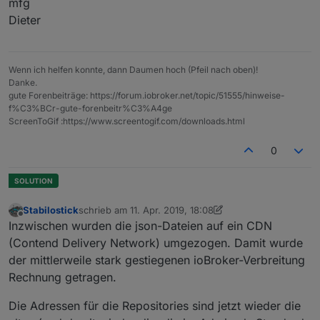
mfg
Dieter
Wenn ich helfen konnte, dann Daumen hoch (Pfeil nach oben)!
Danke.
gute Forenbeiträge: https://forum.iobroker.net/topic/51555/hinweise-
f%C3%BCr-gute-forenbeitr%C3%A4ge
ScreenToGif :https://www.screentogif.com/downloads.html
0
Stabilostick
schrieb am
11. Apr. 2019, 18:08
zuletzt editiert von Stabilostick
4. Nov. 2019, 21:46
Offline
Inzwischen wurden die json-Dateien auf ein CDN
(Contend Delivery Network) umgezogen. Damit wurde
der mittlerweile stark gestiegenen ioBroker-Verbreitung
Rechnung getragen.
Die Adressen für die Repositories sind jetzt wieder die