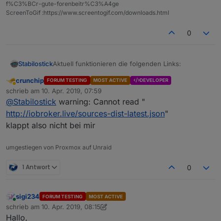
f%C3%BCr-gute-forenbeitr%C3%A4ge
ScreenToGif :https://www.screentogif.com/downloads.html
0
Aktuell funktionieren die folgenden Links:
Stabilostick
crunchip
FORUM TESTING
MOST ACTIVE
DEVELOPER
~~Stable:
http://iobroker.live/sources-dist.json
Abwesend
schrieb am
10. Apr. 2019, 07:59
Latest:
http://iobroker.live/sources-dist-
zuletzt editiert von
@
Stabilostick
warning: Cannot read "
latest.json~~
Die können im Admin in den Einstellungen
temporär hinterlegt werden.
http://iobroker.live/sources-dist-latest.json
"
Edit: 11.04.19, Standard-Links im Admin sind jetzt
klappt also nicht bei mir
wieder funktional
umgestiegen von Proxmox auf Unraid
1 Antwort
0
sigi234
FORUM TESTING
MOST ACTIVE
Online
schrieb am
10. Apr. 2019, 08:15
zuletzt editiert von sigi234
4. Okt. 2019, 13:46
Hallo,