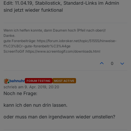
Edit: 11.04.19, Stabilostick, Standard-Links im Admin
sind jetzt wieder funktional
Wenn ich helfen konnte, dann Daumen hoch (Pfeil nach oben)!
Danke.
gute Forenbeiträge: https://forum.iobroker.net/topic/51555/hinweise-
f%C3%BCr-gute-forenbeitr%C3%A4ge
ScreenToGif :https://www.screentogif.com/downloads.html
0
bahnuhr
FORUM TESTING
MOST ACTIVE
Online
schrieb am
9. Apr. 2019, 20:20
zuletzt editiert von
Noch ne Frage:
kann ich den nun drin lassen.
oder muss man den irgendwann wieder umstellen?