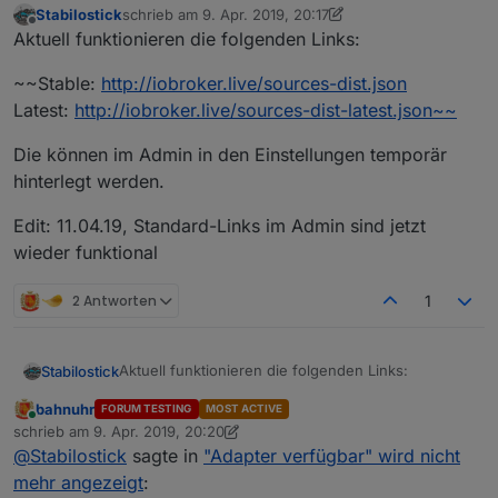
Stabilostick
schrieb am
9. Apr. 2019, 20:17
zuletzt editiert von Stabilostick
4. Nov. 2019, 21:43
Offline
Aktuell funktionieren die folgenden Links:
~~Stable:
http://iobroker.live/sources-dist.json
Latest:
http://iobroker.live/sources-dist-latest.json~~
Die können im Admin in den Einstellungen temporär
hinterlegt werden.
Edit: 11.04.19, Standard-Links im Admin sind jetzt
wieder funktional
2 Antworten
1
Aktuell funktionieren die folgenden Links:
Stabilostick
bahnuhr
FORUM TESTING
MOST ACTIVE
~~Stable:
http://iobroker.live/sources-dist.json
Online
schrieb am
9. Apr. 2019, 20:20
Latest:
http://iobroker.live/sources-dist-
zuletzt editiert von Stabilostick
4. Nov. 2019, 21:48
@
Stabilostick
sagte in
"Adapter verfügbar" wird nicht
latest.json~~
Die können im Admin in den Einstellungen
temporär hinterlegt werden.
mehr angezeigt
: