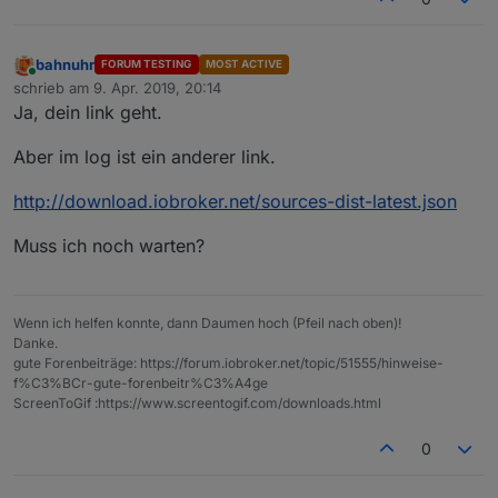
bahnuhr
FORUM TESTING
MOST ACTIVE
Online
schrieb am
9. Apr. 2019, 20:14
zuletzt editiert von
Ja, dein link geht.
Aber im log ist ein anderer link.
http://download.iobroker.net/sources-dist-latest.json
Muss ich noch warten?
Wenn ich helfen konnte, dann Daumen hoch (Pfeil nach oben)!
Danke.
gute Forenbeiträge: https://forum.iobroker.net/topic/51555/hinweise-
f%C3%BCr-gute-forenbeitr%C3%A4ge
ScreenToGif :https://www.screentogif.com/downloads.html
0