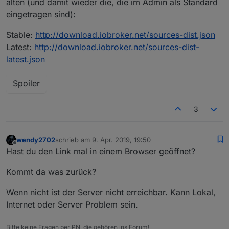
alten (und damit wieder die, die im Admin als Standard
eingetragen sind):
Stable:
http://download.iobroker.net/sources-dist.json
Latest:
http://download.iobroker.net/sources-dist-
latest.json
Spoiler
3
wendy2702
schrieb am
9. Apr. 2019, 19:50
zuletzt editiert von
Offline
Hast du den Link mal in einem Browser geöffnet?
Kommt da was zurück?
Wenn nicht ist der Server nicht erreichbar. Kann Lokal,
Internet oder Server Problem sein.
Bitte keine Fragen per PN, die gehören ins Forum!