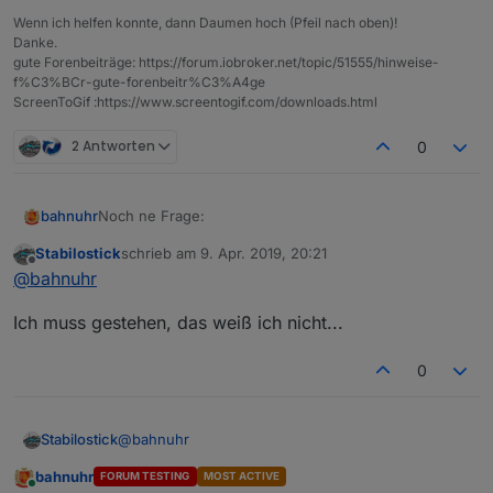
Wenn ich helfen konnte, dann Daumen hoch (Pfeil nach oben)!
Danke.
gute Forenbeiträge: https://forum.iobroker.net/topic/51555/hinweise-
f%C3%BCr-gute-forenbeitr%C3%A4ge
ScreenToGif :https://www.screentogif.com/downloads.html
2 Antworten
0
Noch ne Frage:
bahnuhr
Stabilostick
schrieb am
9. Apr. 2019, 20:21
kann ich den nun drin lassen.
zuletzt editiert von
Offline
@
bahnuhr
oder muss man den irgendwann wieder umstellen?
Ich muss gestehen, das weiß ich nicht...
0
@
bahnuhr
Stabilostick
bahnuhr
FORUM TESTING
MOST ACTIVE
Ich muss gestehen, das weiß ich nicht...
Online