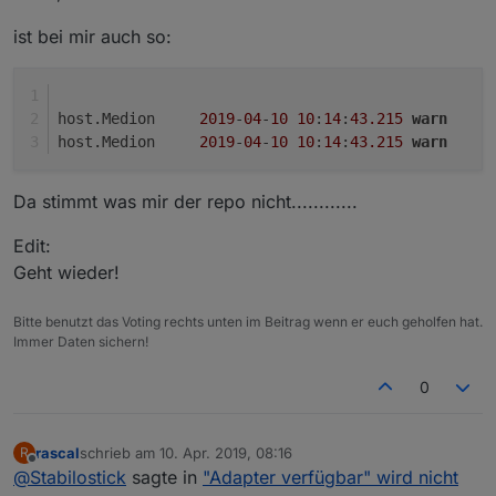
ist bei mir auch so:
host.Medion	
2019
-
04
-
10
10
:
14
:
43.215
warn
	
host.Medion	
2019
-
04
-
10
10
:
14
:
43.215
warn
	
Da stimmt was mir der repo nicht............
Edit:
Geht wieder!
Bitte benutzt das Voting rechts unten im Beitrag wenn er euch geholfen hat.
Immer Daten sichern!
0
rascal
schrieb am
10. Apr. 2019, 08:16
R
zuletzt editiert von
Offline
@
Stabilostick
sagte in
"Adapter verfügbar" wird nicht