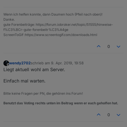
Wenn ich helfen konnte, dann Daumen hoch (Pfeil nach oben)!
Danke.
gute Forenbeiträge: https://forum.iobroker.net/topic/51555/hinweise-
f%C3%BCr-gute-forenbeitr%C3%A4ge
ScreenToGif :https://www.screentogif.com/downloads.html
0
wendy2702
schrieb am
9. Apr. 2019, 19:58
zuletzt editiert von
Offline
Liegt aktuell wohl am Server.
Einfach mal warten.
Bitte keine Fragen per PN, die gehören ins Forum!
Benutzt das Voting rechts unten im Beitrag wenn er euch geholfen hat.
0