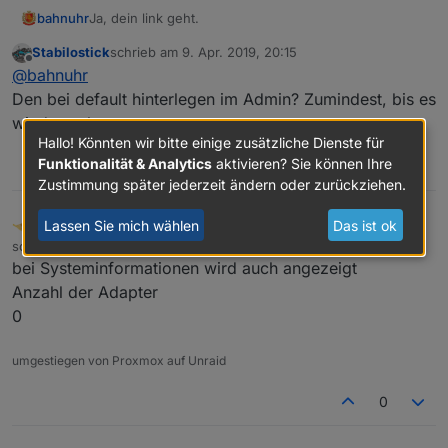
Ja, dein link geht.
bahnuhr
Stabilostick
schrieb am
9. Apr. 2019, 20:15
Aber im log ist ein anderer link.
zuletzt editiert von
Offline
@
bahnuhr
http://download.iobroker.net/sources-dist-latest.json
Den bei default hinterlegen im Admin? Zumindest, bis es
wieder geht.
Muss ich noch warten?
Hallo! Könnten wir bitte einige zusätzliche Dienste für
Funktionalität & Analytics
aktivieren? Sie können Ihre
0
Zustimmung später jederzeit ändern oder zurückziehen.
Lassen Sie mich wählen
Das ist ok
crunchip
FORUM TESTING
MOST ACTIVE
DEVELOPER
Abwesend
schrieb am
9. Apr. 2019, 20:16
zuletzt editiert von
bei Systeminformationen wird auch angezeigt
Anzahl der Adapter
0
umgestiegen von Proxmox auf Unraid
0