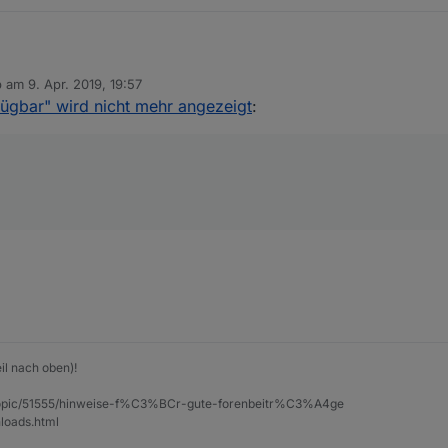
b am
9. Apr. 2019, 19:57
 editiert von
fügbar" wird nicht mehr angezeigt
:
il nach oben)!
et/topic/51555/hinweise-f%C3%BCr-gute-forenbeitr%C3%A4ge
loads.html