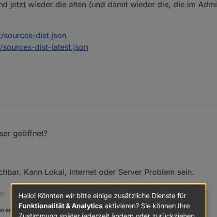
nd jetzt wieder die alten (und damit wieder die, die im Adm
/sources-dist.json
/sources-dist-latest.json
ser geöffnet?
ichbar. Kann Lokal, Internet oder Server Problem sein.
m!
Hallo! Könnten wir bitte einige zusätzliche Dienste für
Funktionalität & Analytics
aktivieren? Sie können Ihre
n er euch geholfen hat.
Zustimmung später jederzeit ändern oder zurückziehen.