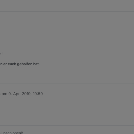
m!
n er euch geholfen hat.
b am
9. Apr. 2019, 19:59
 editiert von
il nach oben)!