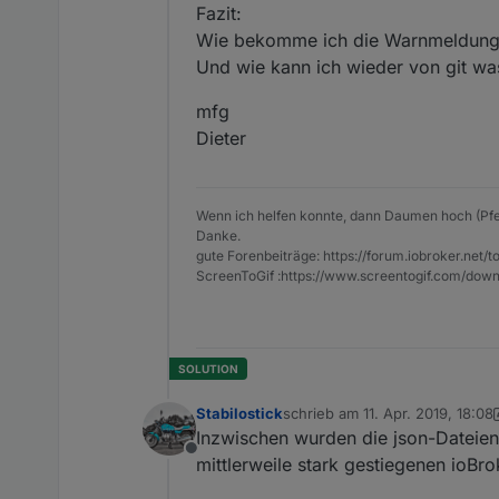
Fazit:
Wie bekomme ich die Warnmeldun
Und wie kann ich wieder von git was
mfg
Dieter
Wenn ich helfen konnte, dann Daumen hoch (Pfe
Danke.
gute Forenbeiträge: https://forum.iobroker.n
ScreenToGif :https://www.screentogif.com/down
Stabilostick
schrieb am
11. Apr. 2019, 18:08
zuletzt editiert von Stabilostick
Inzwischen wurden die json-Dateie
Offline
mittlerweile stark gestiegenen ioBr