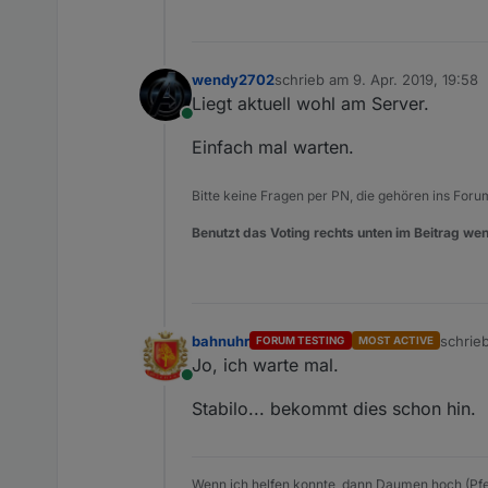
wendy2702
schrieb am
9. Apr. 2019, 19:58
zuletzt editiert von
Liegt aktuell wohl am Server.
Online
Einfach mal warten.
Bitte keine Fragen per PN, die gehören ins Foru
Benutzt das Voting rechts unten im Beitrag wen
bahnuhr
schrie
FORUM TESTING
MOST ACTIVE
zuletzt
Jo, ich warte mal.
Online
Stabilo... bekommt dies schon hin.
Wenn ich helfen konnte, dann Daumen hoch (Pfe