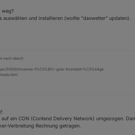
g weg?
 auswählen und installieren (wollte "daswetter" updaten).
il nach oben)!
et/topic/51555/hinweise-f%C3%BCr-gute-forenbeitr%C3%A4ge
loads.html
4. Nov. 2019, 21:46
n auf ein CDN (Contend Delivery Network) umgezogen. Dam
oker-Verbreitung Rechnung getragen.