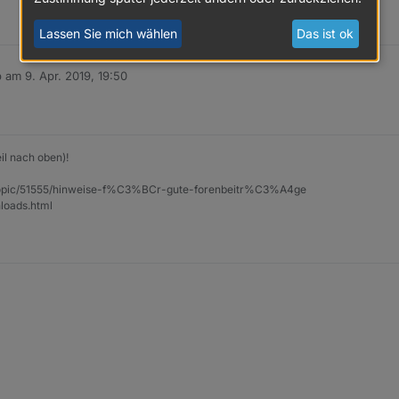
Lassen Sie mich wählen
Das ist ok
b am
9. Apr. 2019, 19:50
 editiert von
il nach oben)!
et/topic/51555/hinweise-f%C3%BCr-gute-forenbeitr%C3%A4ge
loads.html