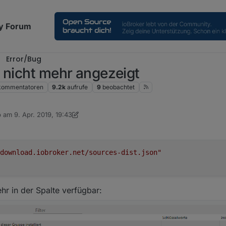
y Forum
Error/Bug
 nicht mehr angezeigt
kommentatoren
9.2k
aufrufe
9
beobachtet
b am
9. Apr. 2019, 19:43
 editiert von Jey Cee
download.iobroker.net/sources-dist.json"
hr in der Spalte verfügbar: