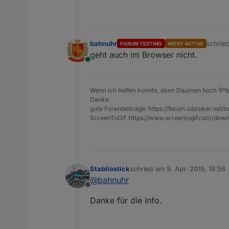
bahnuhr
schrie
FORUM TESTING
MOST ACTIVE
zuletzt
geht auch im Browser nicht.
Online
Wenn ich helfen konnte, dann Daumen hoch (Pfe
Danke.
gute Forenbeiträge: https://forum.iobroker.n
ScreenToGif :https://www.screentogif.com/down
Stabilostick
schrieb am
9. Apr. 2019, 19:56
zuletzt editiert von
@
bahnuhr
Offline
Danke für die Info.