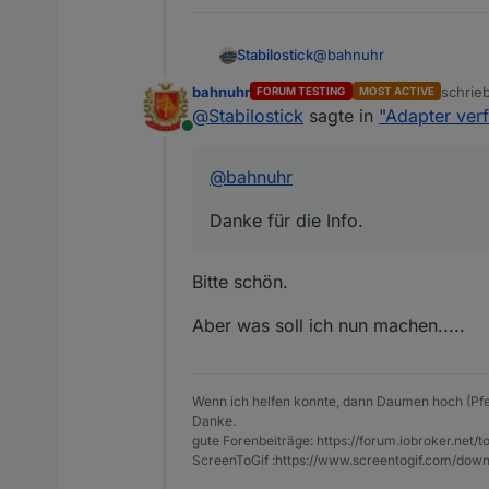
@
bahnuhr
Stabilostick
bahnuhr
schrie
FORUM TESTING
MOST ACTIVE
Danke für die Info.
zuletzt
@
Stabilostick
sagte in
"Adapter ver
Online
@
bahnuhr
Danke für die Info.
Bitte schön.
Aber was soll ich nun machen.....
Wenn ich helfen konnte, dann Daumen hoch (Pfe
Danke.
gute Forenbeiträge: https://forum.iobroker.n
ScreenToGif :https://www.screentogif.com/down