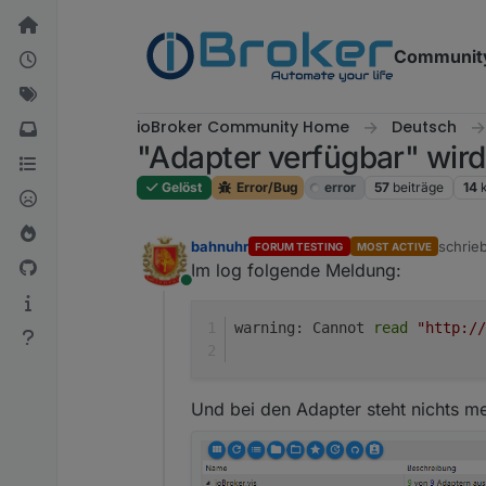
Weiter zum Inhalt
Communit
ioBroker Community Home
Deutsch
"Adapter verfügbar" wird
Gelöst
Error/Bug
error
57
beiträge
14
bahnuhr
schrie
FORUM TESTING
MOST ACTIVE
zuletzt
Im log folgende Meldung:
Online
warning: Cannot 
read
"http://
Und bei den Adapter steht nichts me