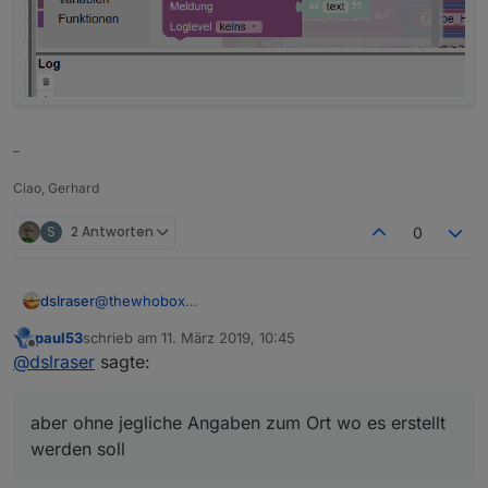
–
Ciao, Gerhard
S
2 Antworten
0
dslraser
@
thewhobox
Ja, gibt es, aber ohne jegliche Angaben zum Ort wo
paul53
schrieb am
11. März 2019, 10:45
es erstellt werden soll noch rolle usw....
zuletzt editiert von
Offline
@
dslraser
sagte:
aber ohne jegliche Angaben zum Ort wo es erstellt
werden soll