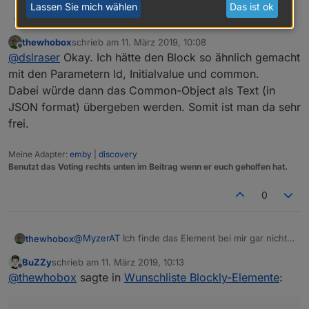
Lassen Sie mich wählen
Das ist ok
@
thewhobox
dslraser
@
kmxak
thewhobox
schrieb am
11. März 2019, 10:08
Neue Datenpunkte erstellen, direkt mit allen wichtigen
zuletzt editiert von
Offline
@
dslraser
Okay. Ich hätte den Block so ähnlich gemacht
Angaben wie z.B. button, switch, string, SmartName
(für iot/cloud)
z.B.
mit den Parametern Id, Initialvalue und common.
Im Moment gibt es keinen Baustein, nur einen
Dabei würde dann das Common-Object als Text (in
Umweg.
z.B.
JSON format) übergeben werden. Somit ist man da sehr
frei.
Beispiel Blockly Export im Spoiler
Meine Adapter:
emby
|
discovery
Spoiler
Benutzt das Voting rechts unten im Beitrag wenn er euch geholfen hat.
0
@
MyzerAT
Ich finde das Element bei mir gar nicht.
thewhobox
Muss ich dafür den Adapter installieren?
BuZZy
schrieb am
11. März 2019, 10:13
Ah okay. Tatsache! Wusste ich auch noch nicht,
zuletzt editiert von
Offline
@
thewhobox
sagte in
Wunschliste Blockly-Elemente
:
dass das geht^^