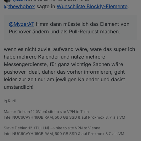
In der io-package muss noch blocks: true
Weißt du auch ob es möglich ist mit der Methode
zuletzt editiert von
Offline
@
thewhobox
sagte in
Wunschliste Blockly-Elemente
:
angegeben werden.
mehrere Elemente in verschiedenen "Containern"
(Sendto, System, Logik) hinzuzufügen?
@
MyzerAT
Hmm dann müsste ich das Element von
Pushover ändern und als Pull-Request machen.
@
MyzerAT
Hmm dann müsste ich das Element von
Pushover ändern und als Pull-Request machen.
wenn es nicht zuviel aufwand wäre, wäre das super ich
habe mehrere Kalender und nutze mehrere
Messengerdienste, für ganz wichtige Sachen wäre
pushover ideal, daher das vorher informieren, geht
leider zur zeit nur am jewiligen Kalender und dasist
umständlich!
lg Rudi
Master Debian 12 (Wien) site to site VPN to Tulln
Intel NUC6CAYH 16GB RAM, 500 GB SSD & auf Proxmox 8. 7. als VM
Slave Debian 12. (TULLN) --> site to site VPN to Vienna
Intel NUC6CAYH 16GB RAM, 500 GB SSD & auf Proxmox 8.7. als VM