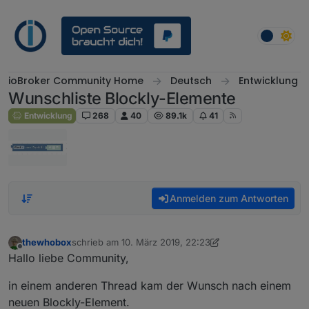
Weiter zum Inhalt
ioBroker Community Home
Deutsch
Entwicklung
Wunschliste Blockly-Elemente
Entwicklung
268
40
89.1k
41
Anmelden zum Antworten
thewhobox
schrieb am
10. März 2019, 22:23
zuletzt editiert von thewhobox
5. Juni 2019, 09:02
Offline
Hallo liebe Community,
in einem anderen Thread kam der Wunsch nach einem
neuen Blockly-Element.