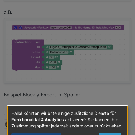
z.B.
Beispiel Blockly Export im Spoiler
Spoiler
Hallo! Könnten wir bitte einige zusätzliche Dienste für
Funktionalität & Analytics
aktivieren? Sie können Ihre
2 Antworten
5
Zustimmung später jederzeit ändern oder zurückziehen.