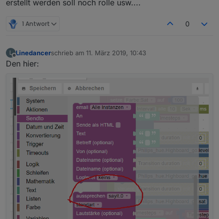
erstellt werden soll noch rolle usw....
1 Antwort
0
Linedancer
schrieb am
11. März 2019, 10:43
L
zuletzt editiert von
Offline
Den hier: