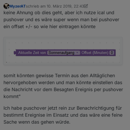
MyzerAT
schrieb am
10. März 2019, 22:43
zuletzt editiert von MyzerAT
3. Okt. 2019, 23:50
Offline
keine Ahnung ob dies geht, aber ich nutze ical und
pushover und es wäre super wenn man bei pushover
ein offset +/- so wie hier eintragen könnte
somit könnten gewisse Termin aus den Alltäglichen
hervorgehoben werden und man könnte einstellen das
die Nachricht vor dem Besagten Ereignis per pushover
kommt"
Ich habe puschover jetzt rein zur Benachrichtigung für
bestimmt Ereignise im Einsatz und das wäre eine feine
Sache wenn das gehen würde.