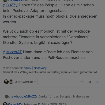
zuletzt editiert von thewhobox
3. Nov. 2019, 11:27
Offline
@
MyzerAT
Ich finde das Element bei mir gar nicht.
@
BuZZy
Danke für das Beispiel. Habe es mir schon
Muss ich dafür den Adapter installieren?
beim Pushover Adapter angeschaut.
Jeder Adapter kann seine eigenen Blocks "liefern"..
In der io-package muss noch blocks: true angegeben
Hier das Beispiel aus dem Telegram-Adapter:
Ah okay. Tatsache! Wusste ich auch noch nicht,
werden.
dass das geht^^
https://github.com/iobroker-community-
adapters/ioBroker.telegram/blob/master/admin/blockly.j
s
Gruß
Weißt du auch ob es möglich ist mit der Methode
mehrere Elemente in verschiedenen "Containern"
(Sendto, System, Logik) hinzuzufügen?
@
MyzerAT
Hmm dann müsste ich das Element von
Pushover ändern und als Pull-Request machen.
Meine Adapter:
emby
|
discovery
Benutzt das Voting rechts unten im Beitrag wenn er euch geholfen hat.
2 Antworten
0
@
BuZZy
Danke für das Beispiel. Habe es mir
thewhobox
schon beim Pushover Adapter angeschaut.
MyzerAT
schrieb am
11. März 2019, 10:29