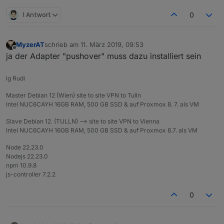
1 Antwort
0
MyzerAT
schrieb am
11. März 2019, 09:53
zuletzt editiert von
Offline
ja der Adapter "pushover" muss dazu installiert sein
lg Rudi
Master Debian 12 (Wien) site to site VPN to Tulln
Intel NUC6CAYH 16GB RAM, 500 GB SSD & auf Proxmox 8. 7. als VM
Slave Debian 12. (TULLN) --> site to site VPN to Vienna
Intel NUC6CAYH 16GB RAM, 500 GB SSD & auf Proxmox 8.7. als VM
Node 22.23.0
Nodejs 22.23.0
npm 10.9.8
js-controller 7.2.2
0