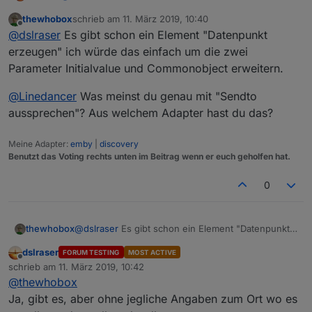
@
kmxak
thewhobox
schrieb am
11. März 2019, 10:40
Neue Datenpunkte erstellen, direkt mit allen wichtigen
zuletzt editiert von
Offline
@
dslraser
Es gibt schon ein Element "Datenpunkt
Angaben wie z.B. button, switch, string, SmartName
(für iot/cloud)
z.B.
erzeugen" ich würde das einfach um die zwei
Im Moment gibt es keinen Baustein, nur einen
Parameter Initialvalue und Commonobject erweitern.
Umweg.
z.B.
@
Linedancer
Was meinst du genau mit "Sendto
Beispiel Blockly Export im Spoiler
aussprechen"? Aus welchem Adapter hast du das?
Spoiler
Meine Adapter:
emby
|
discovery
Benutzt das Voting rechts unten im Beitrag wenn er euch geholfen hat.
0
@
dslraser
Es gibt schon ein Element "Datenpunkt
thewhobox
erzeugen" ich würde das einfach um die zwei
dslraser
FORUM TESTING
MOST ACTIVE
Parameter Initialvalue und Commonobject
@
Linedancer
Was meinst du genau mit "Sendto
Offline
schrieb am
11. März 2019, 10:42
erweitern.
aussprechen"? Aus welchem Adapter hast du das?
zuletzt editiert von
@
thewhobox
Ja, gibt es, aber ohne jegliche Angaben zum Ort wo es