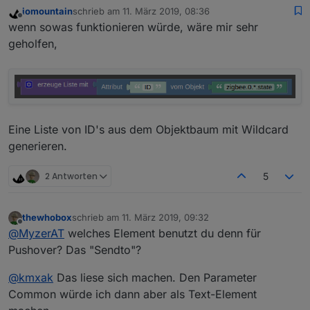
iomountain
schrieb am
11. März 2019, 08:36
zuletzt editiert von
Offline
wenn sowas funktionieren würde, wäre mir sehr
geholfen,
Eine Liste von ID's aus dem Objektbaum mit Wildcard
generieren.
2 Antworten
5
thewhobox
schrieb am
11. März 2019, 09:32
zuletzt editiert von
Offline
@
MyzerAT
welches Element benutzt du denn für
Pushover? Das "Sendto"?
@
kmxak
Das liese sich machen. Den Parameter
Common würde ich dann aber als Text-Element