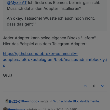
@
MyzerAT
Ich finde das Element bei mir gar nicht.
Muss ich dafür den Adapter installieren?
Ah okay. Tatsache! Wusste ich auch noch nicht,
dass das geht^^
Jeder Adapter kann seine eigenen Blocks "liefern"..
Hier das Beispiel aus dem Telegram-Adapter:
https://github.com/iobroker-community-
adapters/ioBroker.telegram/blob/master/admin/blockly.j
s
Gruß
0
@
thewhobox
sagte in
Wunschliste Blockly-Elemente
:
BuZZy
thewhobox
schrieb am
11. März 2019, 10:26