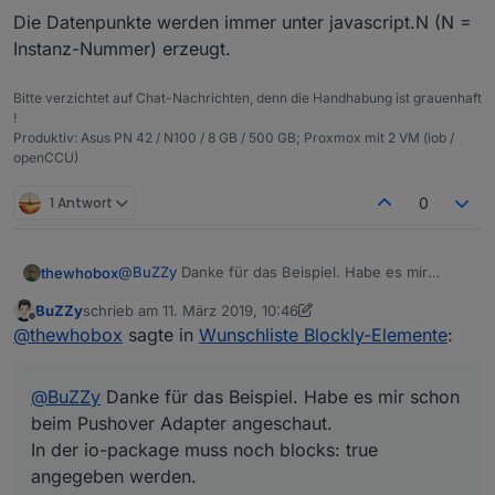
Die Datenpunkte werden immer unter javascript.N (N =
Instanz-Nummer) erzeugt.
Bitte verzichtet auf Chat-Nachrichten, denn die Handhabung ist grauenhaft
!
Produktiv: Asus PN 42 / N100 / 8 GB / 500 GB; Proxmox mit 2 VM (iob /
openCCU)
1 Antwort
0
@
BuZZy
Danke für das Beispiel. Habe es mir
thewhobox
schon beim Pushover Adapter angeschaut.
BuZZy
schrieb am
11. März 2019, 10:46
In der io-package muss noch blocks: true
Weißt du auch ob es möglich ist mit der Methode
zuletzt editiert von BuZZy
3. Nov. 2019, 11:47
Offline
@
thewhobox
sagte in
Wunschliste Blockly-Elemente
:
angegeben werden.
mehrere Elemente in verschiedenen "Containern"
(Sendto, System, Logik) hinzuzufügen?
@
MyzerAT
Hmm dann müsste ich das Element von
Pushover ändern und als Pull-Request machen.
@
BuZZy
Danke für das Beispiel. Habe es mir schon
beim Pushover Adapter angeschaut.
In der io-package muss noch blocks: true
angegeben werden.