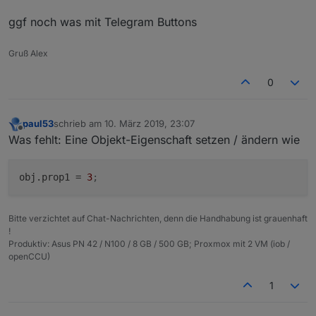
ggf noch was mit Telegram Buttons
Gruß Alex
0
paul53
schrieb am
10. März 2019, 23:07
zuletzt editiert von
Offline
Was fehlt: Eine Objekt-Eigenschaft setzen / ändern wie
obj.prop1
 = 
3
;
Bitte verzichtet auf Chat-Nachrichten, denn die Handhabung ist grauenhaft
!
Produktiv: Asus PN 42 / N100 / 8 GB / 500 GB; Proxmox mit 2 VM (iob /
openCCU)
1