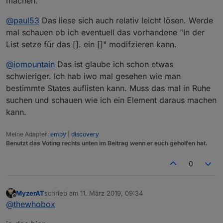
machen.
@
paul53
Das liese sich auch relativ leicht lösen. Werde
mal schauen ob ich eventuell das vorhandene "In der
List setze für das []. ein []" modifzieren kann.
@
iomountain
Das ist glaube ich schon etwas
schwieriger. Ich hab iwo mal gesehen wie man
bestimmte States auflisten kann. Muss das mal in Ruhe
suchen und schauen wie ich ein Element daraus machen
kann.
Meine Adapter:
emby
|
discovery
Benutzt das Voting rechts unten im Beitrag wenn er euch geholfen hat.
0
MyzerAT
schrieb am
11. März 2019, 09:34
zuletzt editiert von
Offline
@
thewhobox