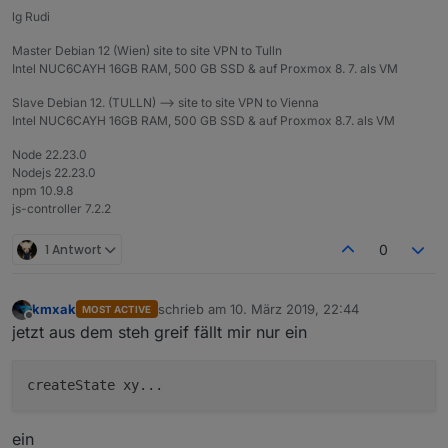
lg Rudi
Master Debian 12 (Wien) site to site VPN to Tulln
Intel NUC6CAYH 16GB RAM, 500 GB SSD & auf Proxmox 8. 7. als VM
Slave Debian 12. (TULLN) --> site to site VPN to Vienna
Intel NUC6CAYH 16GB RAM, 500 GB SSD & auf Proxmox 8.7. als VM
Node 22.23.0
Nodejs 22.23.0
npm 10.9.8
js-controller 7.2.2
1 Antwort
0
kmxak
schrieb am
10. März 2019, 22:44
MOST ACTIVE
zuletzt editiert von
Offline
jetzt aus dem steh greif fällt mir nur ein
ein