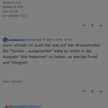
Node 22.23.0
Nodejs 22.23.0
npm 10.9.8
js-controller 7.2.2
0
Linedancer
schrieb am
11. März 2019, 10:32
L
zuletzt editiert von
Offline
Dann schreib ich auch mal was auf den Wunschzettel.
Bei "Sendto - aussprechen" wäre es schön in der
Auswahl "Alle Instanzen" zu haben, so wie bei Email
und Telegram
–
Ciao, Gerhard
0
@
thewhobox
dslraser