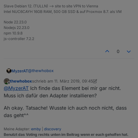
Slave Debian 12. (TULLN) --> site to site VPN to Vienna
Intel NUC6CAYH 16GB RAM, 500 GB SSD & auf Proxmox 8.7. als VM
Node 22.23.0
Nodejs 22.23.0
npm 10.9.8
js-controller 7.2.2
0
@
thewhobox
MyzerAT
thewhobox
schrieb am
11. März 2019, 09:45
ja das hier
zuletzt editiert von thewhobox
3. Nov. 2019, 10:50
Offline
@
MyzerAT
Ich finde das Element bei mir gar nicht.
gibt es für pushover noch andere ?
Muss ich dafür den Adapter installieren?
Ah okay. Tatsache! Wusste ich auch noch nicht, dass
das geht^^
Meine Adapter:
emby
|
discovery
Benutzt das Voting rechts unten im Beitrag wenn er euch geholfen hat.