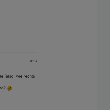
#214
e (also, wie rechts
ird?