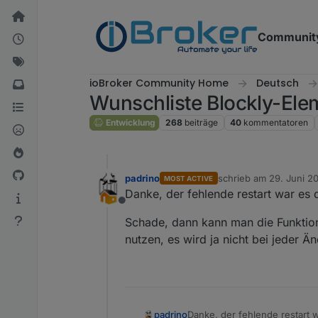
Weiter zum Inhalt
Communit
ioBroker Community Home
Deutsch
Wunschliste Blockly-Ele
Entwicklung
268
beiträge
40
kommentatoren
padrino
schrieb am
29. Juni 20
MOST ACTIVE
zuletzt editiert von
Danke, der fehlende restart war es 
Offline
Schade, dann kann man die Funktio
nutzen, es wird ja nicht bei jeder Ä
Danke, der fehlende restart 
padrino