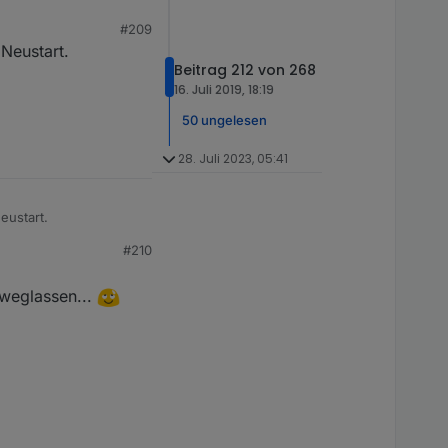
#209
punkt Baum" nutzen,
Neustart.
Beitrag 212 von 268
16. Juli 2019, 18:19
50 ungelesen
28. Juli 2023, 05:41
eustart.
#210
 weglassen...