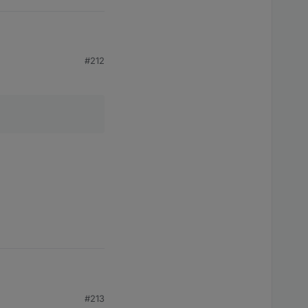
#212
 Proxmox VS.
owie auch der
e ich nach ebenso
rechenden Bausteine.
#213