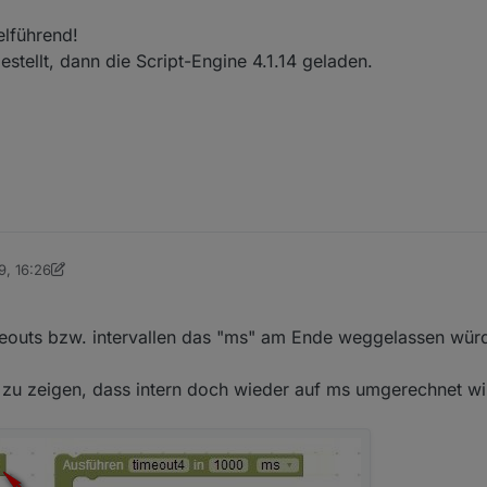
elführend!
stellt, dann die Script-Engine 4.1.14 geladen.
onen identisch sein müssen.
iche Methode / URL installiert?
apter machen.
l nicht.
19, 16:26
drino
9. Dez. 2019, 17:16
meouts bzw. intervallen das "ms" am Ende weggelassen würd
zu zeigen, dass intern doch wieder auf ms umgerechnet w