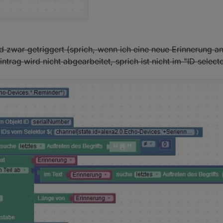
d zwar getriggert (sprich, wenn ich eine neue Erinnerung a
ntrag wird nicht abgearbeitet, sprich ist nicht im "ID selecto