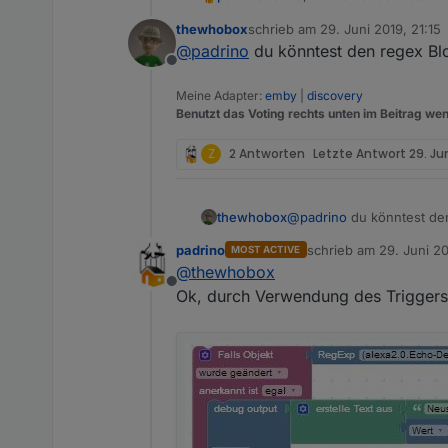
thewhobox
schrieb am
29. Juni 2019, 21:15
Schade, dann kann man die F
zuletzt editiert von
@
padrino
du könntest den regex Blo
es wird ja nicht bei jeder Änd
Offline
Meine Adapter:
emby
|
discovery
Benutzt das Voting rechts unten im Beitrag wen
Z
2 Antworten
Letzte Antwort
29. Ju
thewhobox
@
padrino
du könntest den
padrino
schrieb am
29. Juni 2
MOST ACTIVE
zuletzt editiert von pad
@
thewhobox
Offline
Ok, durch Verwendung des Triggers