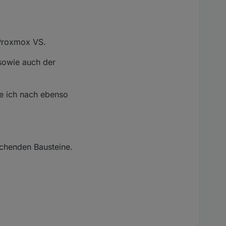
 Proxmox VS.
owie auch der
me ich nach ebenso
echenden Bausteine.