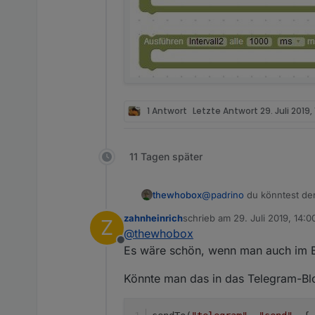
1 Antwort
Letzte Antwort
29. Juli 2019, 
11 Tagen später
thewhobox
@
padrino
du könntest den
zahnheinrich
schrieb am
29. Juli 2019, 14:0
Z
zuletzt editiert von
@
thewhobox
Offline
Es wäre schön, wenn man auch im B
Könnte man das in das Telegram-Bl