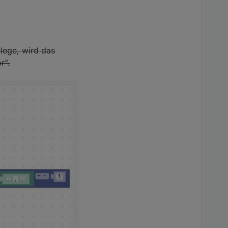
nlege, wird das
r".