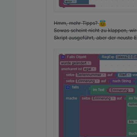
Hmm, mehr Tipps?
Sowas scheint nicht zu klappen, wir
Skript ausgeführt, aber der neuste Ei