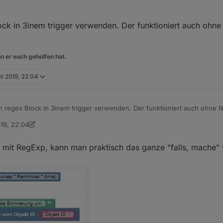
unktion wohl leider nicht zur Überwachung von Änderungen am "Daten
ck in 3inem trigger verwenden. Der funktioniert auch ohne 
erung der JS Adapter neu gestartet... :(
n er euch geholfen hat.
ni 2019, 22:04
 regex Block in 3inem trigger verwenden. Der funktioniert auch ohne N
019, 22:04
rino
 mit RegExp, kann man praktisch das ganze "falls, mache"