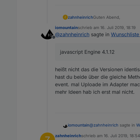
Guten Abend,
zahnheinrich
Z
iomountain
schrieb am
16. Juli 2019, 18:19
ich betreibe zwei ioBroke
zuletzt editiert von
@
zahnheinrich
sagte in
Wunschliste
Offline
Node v8.16.0
Node.js v8.16.0
javascript Engine 4.1.12
NPM 6.4.1
Eine Version läuft auf 
ioBroker.admin 3.6.2
javascript Engine 4.1.12
Auf letzterer (NUC) läuft
heißt nicht das die Versionen identi
anschließende Upload o
hast du beide über die gleiche Metho
Wenn ich bei gleichem V
fehlerfreier Installatio
event. mal Uploade im Adapter mac
Cannot extract Blockly 
mehr Ideen hab ich erst mal nicht.
In der Auflistung im Bl
Eine Programmerstellung
Hat jemand einen Tip?
@
zahnheinrich
sagte in
W
iomountain
zahnheinrich
schrieb am
16. Juli 2019, 18:54
Z
zuletzt editiert von