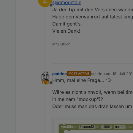
@
iomountain
javascript Engine 4.1.12
Offline
Ja der Tip mit den Versionen war zi
Habe den Verwahrort auf latest umge
heißt nicht das die Versi
hast du beide über die gle
Damit geht´s.
event. mal Uploade im Ad
Vielen Dank!
mehr Ideen hab ich erst ma
MfG Ulrich
padrino
schrieb am
18. Juli 20
MOST ACTIVE
zuletzt editiert von pa
Hmm, mal eine Frage... :D
Offline
Wäre es nicht sinnvoll, wenn bei ti
in meinem "mockup")?
Oder muss man das dran lassen um 