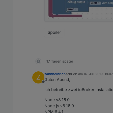
Spoiler
17 Tagen später
zahnheinrich
schrieb am
16. Juli 2019, 18:07
Z
zuletzt editiert von
Guten Abend,
Offline
ich betreibe zwei ioBroker Installati
Node v8.16.0
Node.js v8.16.0
NPM 6.4.1