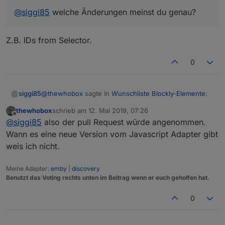
@
siggi85
welche Änderungen meinst du genau?
Z.B. IDs from Selector.
0
@
thewhobox
sagte in
Wunschliste Blockly-Elemente
:
siggi85
thewhobox
schrieb am
12. Mai 2019, 07:26
zuletzt editiert von
Offline
@
siggi85
welche Änderungen meinst du genau?
@
siggi85
also der pull Request würde angenommen.
Wann es eine neue Version vom Javascript Adapter gibt
weis ich nicht.
Z.B. IDs from Selector.
Meine Adapter:
emby
|
discovery
Benutzt das Voting rechts unten im Beitrag wenn er euch geholfen hat.
0