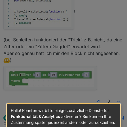
!
(bei Schleifen funktioniert der "Trick" z.B. nicht, da eine
Ziffer oder ein "Ziffern Gagdet" erwartet wird.
Aber so genau hatt ich mir den Block nicht angesehen.
)
0
Hallo! Könnten wir bitte einige zusätzliche Dienste für
Funktionalität & Analytics
aktivieren? Sie können Ihre
darkiop
schrieb am
3. Mai 2019, 21:07
D
MOST ACTIVE
zuletzt editiert von
Offline
Zustimmung später jederzeit ändern oder zurückziehen.
Funktioniert aber. Die Frage ist, ob man das offiziell