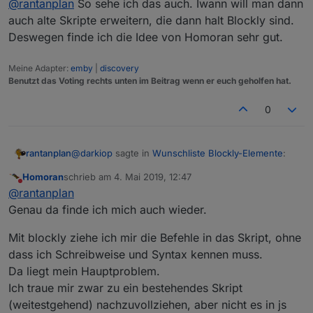
@
rantanplan
So sehe ich das auch. Iwann will man dann
auch alte Skripte erweitern, die dann halt Blockly sind.
Deswegen finde ich die Idee von Homoran sehr gut.
Meine Adapter:
emby
|
discovery
Benutzt das Voting rechts unten im Beitrag wenn er euch geholfen hat.
0
@
darkiop
sagte in
Wunschliste Blockly-Elemente
:
rantanplan
Homoran
schrieb am
4. Mai 2019, 12:47
zuletzt editiert von
Nicht stören
Zum Thema von oben, Zielgruppe für Blockly:
@
rantanplan
Ja die Hauptzielgruppe ist sicher der
Genau da finde ich mich auch wieder.
Aus Anfängern werden machmal Fortgeschrittene.
Anwender der nicht Programmieren kann.
Und die Begehrlichkeiten wachsen ziemlich schnell.
Aber auch der fortgeschrittene nutzt sicher an
Mit blockly ziehe ich mir die Befehle in das Skript, ohne
Da sollte Blockly keine Einbahnstrasse sein.
Blockly sollte/muss erweitert werden, aber immer
der ein oder anderen Stelle Blockly. Ich finde
dass ich Schreibweise und Syntax kennen muss.
Den Spruch "na dann sollen die doch JS lernen"
mit dem Hintergrund, das es Blockly ist.
es für SmartHome Themen sehr nützlich mit
finde ich immer sehr unangebracht und weltfremd.
Da liegt mein Hauptproblem.
Blockly zu arbeiten.
Ich traue mir zwar zu ein bestehendes Skript
(weitestgehend) nachzuvollziehen, aber nicht es in js