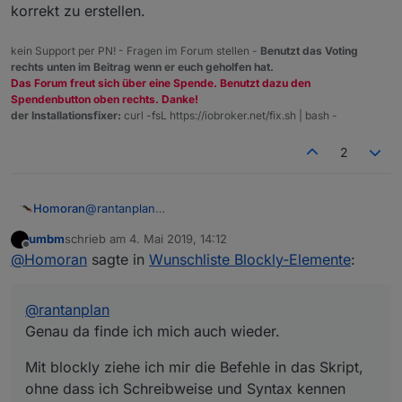
korrekt zu erstellen.
kein Support per PN! - Fragen im Forum stellen -
Benutzt das Voting
rechts unten im Beitrag wenn er euch geholfen hat.
Das Forum freut sich über eine Spende. Benutzt dazu den
Spendenbutton oben rechts. Danke!
der Installationsfixer:
curl -fsL https://iobroker.net/fix.sh | bash -
2
@
rantanplan
Homoran
Genau da finde ich mich auch wieder.
umbm
schrieb am
4. Mai 2019, 14:12
Mit blockly ziehe ich mir die Befehle in das Skript,
zuletzt editiert von
Offline
@
Homoran
sagte in
Wunschliste Blockly-Elemente
:
ohne dass ich Schreibweise und Syntax kennen
muss.
Da liegt mein Hauptproblem.
@
rantanplan
Ich traue mir zwar zu ein bestehendes Skript
(weitestgehend) nachzuvollziehen, aber nicht es in
Genau da finde ich mich auch wieder.
js korrekt zu erstellen.
Mit blockly ziehe ich mir die Befehle in das Skript,
ohne dass ich Schreibweise und Syntax kennen