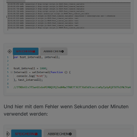
Vielleicht ja auch ein zusätzlicher Block, der fest auf
timeout = setTimeout(function () {

"ms" steht, wegen der fehlenden Umrechnung?
@
thewhobox
nicht interessant? ;)
Und hier mit dem Fehler wenn Sekunden oder Minuten
verwendet werden: