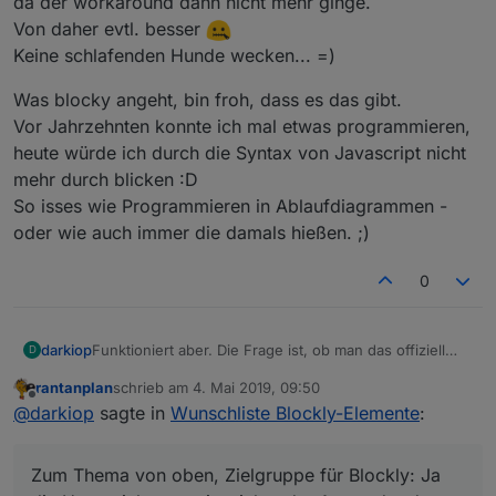
da der workaround dann nicht mehr ginge.
Von daher evtl. besser
Keine schlafenden Hunde wecken... =)
Was blocky angeht, bin froh, dass es das gibt.
Vor Jahrzehnten konnte ich mal etwas programmieren,
heute würde ich durch die Syntax von Javascript nicht
mehr durch blicken :D
So isses wie Programmieren in Ablaufdiagrammen -
oder wie auch immer die damals hießen. ;)
0
Funktioniert aber. Die Frage ist, ob man das offiziell
darkiop
D
wieder ein baut und dann ggf. auch das "Puzzleteil"
rantanplan
schrieb am
4. Mai 2019, 09:50
für die Variablen in den timeout/intervall Block
Zum Thema von oben, Zielgruppe für Blockly: Ja die
zuletzt editiert von
Offline
@
darkiop
sagte in
Wunschliste Blockly-Elemente
:
einsetzbar macht.
Hauptzielgruppe ist sicher der Anwender der nicht
Programmieren kann. Aber auch der fortgeschrittene
nutzt sicher an der ein oder anderen Stelle Blockly. Ich
Zum Thema von oben, Zielgruppe für Blockly: Ja
finde es für SmartHome Themen sehr nützlich mit