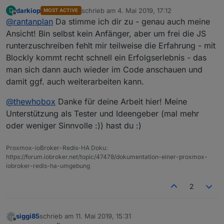
darkiop
schrieb am
4. Mai 2019, 17:12
D
MOST ACTIVE
zuletzt editiert von
Offline
@
rantanplan
Da stimme ich dir zu - genau auch meine
Zum Thema von oben, Zielgruppe für Blockly:
Ja die Hauptzielgruppe ist sicher der
Ansicht! Bin selbst kein Anfänger, aber um frei die JS
Aus Anfängern werden machmal Fortgeschrittene.
Anwender der nicht Programmieren kann.
runterzuschreiben fehlt mir teilweise die Erfahrung - mit
Und die Begehrlichkeiten wachsen ziemlich schnell.
Aber auch der fortgeschrittene nutzt sicher an
Blockly kommt recht schnell ein Erfolgserlebnis - das
Da sollte Blockly keine Einbahnstrasse sein.
Blockly sollte/muss erweitert werden, aber immer
der ein oder anderen Stelle Blockly. Ich finde
Den Spruch "na dann sollen die doch JS lernen"
mit dem Hintergrund, das es Blockly ist.
es für SmartHome Themen sehr nützlich mit
man sich dann auch wieder im Code anschauen und
finde ich immer sehr unangebracht und weltfremd.
Blockly zu arbeiten.
damit ggf. auch weiterarbeiten kann.
@
thewhobox
Danke für deine Arbeit hier! Meine
Unterstützung als Tester und Ideengeber (mal mehr
oder weniger Sinnvolle :)) hast du :)
Proxmox-ioBroker-Redis-HA Doku:
https://forum.iobroker.net/topic/47478/dokumentation-einer-proxmox-
iobroker-redis-ha-umgebung
2
siggi85
schrieb am
11. Mai 2019, 15:31
zuletzt editiert von
Offline