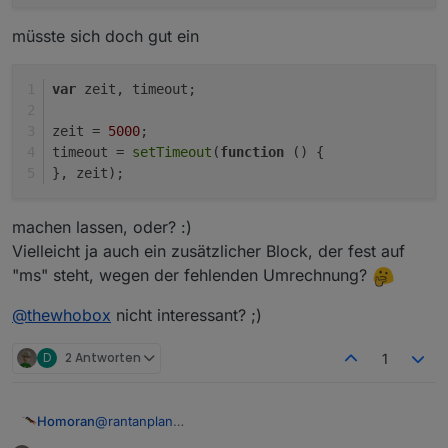
müsste sich doch gut ein
var
 zeit, timeout;
zeit = 
5000
;
timeout = 
setTimeout
(
function
 (
) {
}, zeit);
machen lassen, oder? :)
Vielleicht ja auch ein zusätzlicher Block, der fest auf
"ms" steht, wegen der fehlenden Umrechnung?
@
thewhobox
nicht interessant? ;)
D
2 Antworten
1
Homoran
@
rantanplan
Daran habe ich bei den ganzen neuen Bausteinen