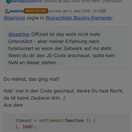
darkiop
@
padrino
Offiziell ist das wohl nicht mehr Unterstützt -
D
aber meiner Erfahrung nach funktioniert es wenn der
padrino
schrieb am
3. Mai 2019, 13:03
MOST ACTIVE
Zeitwerk auf ms steht. Wenn du dir den JS-Code
zuletzt editiert von padrino
5. März 2019, 15:0
Offline
@
darkiop
sagte in
Wunschliste Blockly-Elemente
:
anschaust, sollte kein NaN an dieser stehen.
@
padrino
Offiziell ist das wohl nicht mehr
Unterstützt - aber meiner Erfahrung nach
funktioniert es wenn der Zeitwerk auf ms steht.
Wenn du dir den JS-Code anschaust, sollte kein
NaN an dieser stehen.
Du meinst, das ging mal?
Hab' mal in den Code geschaut, denke Du hast Recht,
da ist keine Zauberei drin. ;)
Aus dem
timeout = 
setTimeout
(
function
 (
) {
}, 
1000
);