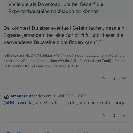
Expertenbausteine nachladen zu können.
Vielleicht als Download, um bei Bedarf die
Einsteiger diese Blöcke erst einmal meidet?
Unter Variablen, Funktionen, dann Eigene
Expertenbausteine nachladen zu können
Bausteine wo solche hinterlegt, bzw. nachgeladen
werden können.
Da könntest Du aber eventuell Gefahr laufen, dass ein
Experte jemandem bei eine Script hilft, und dieser die
verwendeten Bausteine nicht finden kann?!?
ioBroker
auf NUC (VM debian v13 (Trixie ), node v22.22.2 npm v10.9.4, js-
controller v7.1.1 jsonl/jsonl /
HomeMatic
CCU-2 (Wired und Funk) / Philips
HUE
/
echo.DOT
/
Broadlink
RM pro /
SONOS
0
iomountain
schrieb am
3. Mai 2019, 12:09
zuletzt editiert von
Offline
@
BBTown
Ja, die Gefahr besteht, ziemlich sicher sogar.
0