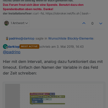
rechts unten im Beitrag wenn er euch geholfen hat.
Das Forum freut sich über eine Spende. Benutzt dazu den
Spendenbutton oben rechts. Danke!
der Installationsfixer:
curl -fsL https://iobroker.net/fix.sh | bash -
1 Antwort
0
@
darkiop
sagte in
Wunschliste Blockly-Elemente
:
padrino
darkiop
schrieb am
3. Mai 2019, 14:43
D
MOST ACTIVE
zuletzt editiert von
Offline
@
padrino
@
padrino
Offiziell ist das wohl nicht mehr
Unterstützt - aber meiner Erfahrung nach
Du meinst, das ging mal?
funktioniert es wenn der Zeitwerk auf ms steht.
Hier mit dem Intervall, analog dazu funktioniert das mit
Wenn du dir den JS-Code anschaust, sollte kein
timeout. Einfach den Namen der Variable in das Feld
Hab' mal in den Code geschaut, denke Du hast Recht,
NaN an dieser stehen.
der Zeit schreiben:
da ist keine Zauberei drin. ;)
Aus dem
timeout = setTimeout(function () {

müsste sich doch gut ein
var zeit, timeout;

machen lassen, oder? :)
zeit = 5000;
