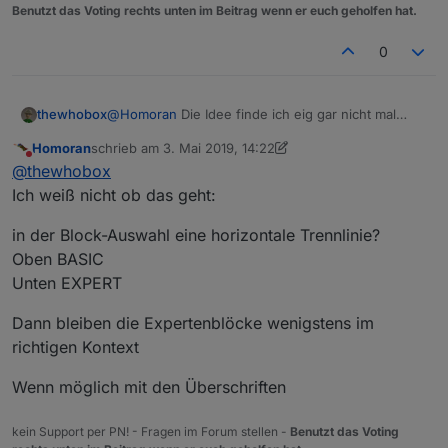
Benutzt das Voting rechts unten im Beitrag wenn er euch geholfen hat.
müsste sich doch gut ein
0
var zeit, timeout;

machen lassen, oder? :)
zeit = 5000;

Vielleicht ja auch ein zusätzlicher Block, der fest auf
thewhobox
@
Homoran
Die Idee finde ich eig gar nicht mal
timeout = setTimeout(function () {

"ms" steht, wegen der fehlenden Umrechnung?
@
thewhobox
nicht interessant? ;)
schlecht. Man könnte aber statt andere Farbe vll
Homoran
schrieb am
3. Mai 2019, 14:22
einfach eine weiter Gruppe neben "Logik, Mathe"
zuletzt editiert von Homoran
5. März 2019, 16:23
Nicht stören
@
thewhobox
halt noch "Experte" oder so einfügen.
Ich weiß nicht ob das geht:
in der Block-Auswahl eine horizontale Trennlinie?
Oben BASIC
Unten EXPERT
Dann bleiben die Expertenblöcke wenigstens im
richtigen Kontext
Wenn möglich mit den Überschriften
kein Support per PN! - Fragen im Forum stellen -
Benutzt das Voting