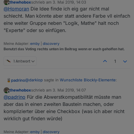
thewhobox
schrieb am
3. Mai 2019, 14:03
auch gedacht. Da habe ich mir die Frage gestellt:
zuletzt editiert von
Offline
@
Homoran
Die Idee finde ich eig gar nicht mal
Kann man bei solchen "Expertenbausteinen" nicht
ein Icon oder die Farbe schraffiert (übertrieben!) an
schlecht. Man könnte aber statt andere Farbe vll einfach
den Block basteln damit ein Einsteiger diese Blöcke
eine weiter Gruppe neben "Logik, Mathe" halt noch
erst einmal meidet?
"Experte" oder so einfügen.
Meine Adapter:
emby
|
discovery
Benutzt das Voting rechts unten im Beitrag wenn er euch geholfen hat.
1 Antwort
1
@
darkiop
sagte in
Wunschliste Blockly-Elemente
:
padrino
thewhobox
schrieb am
3. Mai 2019, 14:07
zuletzt editiert von
Offline
@
padrino
Offiziell ist das wohl nicht mehr
@
padrino
Für die Abwerstkompatibilität müsste man
Unterstützt - aber meiner Erfahrung nach
aber das in einen zweiten Baustein machen, oder
Du meinst, das ging mal?
funktioniert es wenn der Zeitwerk auf ms steht.
komplizierter über eine Checkbox (was ich aber nicht
Wenn du dir den JS-Code anschaust, sollte kein
wirklich gut finden würde)
Hab' mal in den Code geschaut, denke Du hast Recht,
NaN an dieser stehen.
da ist keine Zauberei drin. ;)
Aus dem
timeout = setTimeout(function () {

Meine Adapter:
emby
|
discovery