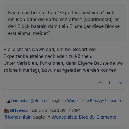
ein Icon oder die Farbe schraffiert (übertrieben!) an
den Block basteln damit ein Einsteiger diese Blöcke
Kann man bei solchen "Expertenbausteinen" nicht
erst einmal meidet?
ein Icon oder die Farbe schraffiert (übertrieben!) an
den Block basteln damit ein Einsteiger diese Blöcke
erst einmal meidet?
Vielleicht als Download, um bei Bedarf die
Expertenbausteine nachladen zu können.
Unter Variablen, Funktionen, dann Eigene Bausteine wo
solche hinterlegt, bzw. nachgeladen werden können.
0
@
Homoran
sagte in
Wunschliste Blockly-Elemente
:
iomountain
BBTown
schrieb am
3. Mai 2019, 11:53
zuletzt editiert von BBTown
5. März 2019, 13:56
Offline
Kann man bei solchen "Expertenbausteinen"
@
iomountain
sagte in
Wunschliste Blockly-Elemente
:
nicht ein Icon oder die Farbe schraffiert
Vielleicht als Download, um bei Bedarf die
(übertrieben!) an den Block basteln damit ein