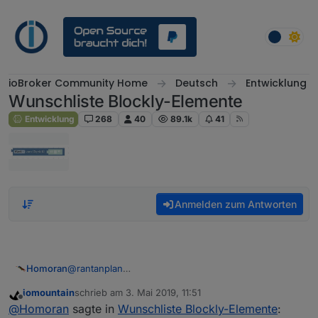
Weiter zum Inhalt
ioBroker Community Home
Deutsch
Entwicklung
Wunschliste Blockly-Elemente
Entwicklung
268
40
89.1k
41
Anmelden zum Antworten
Homoran
@
rantanplan
Daran habe ich bei den ganzen neuen Bausteinen
iomountain
schrieb am
3. Mai 2019, 11:51
auch gedacht. Da habe ich mir die Frage gestellt:
zuletzt editiert von
Offline
@
Homoran
sagte in
Wunschliste Blockly-Elemente
:
Kann man bei solchen "Expertenbausteinen" nicht