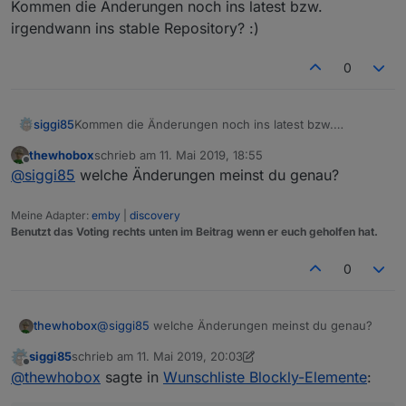
Kommen die Änderungen noch ins latest bzw.
irgendwann ins stable Repository? :)
0
siggi85
Kommen die Änderungen noch ins latest bzw.
irgendwann ins stable Repository? :)
thewhobox
schrieb am
11. Mai 2019, 18:55
zuletzt editiert von
Offline
@
siggi85
welche Änderungen meinst du genau?
Meine Adapter:
emby
|
discovery
Benutzt das Voting rechts unten im Beitrag wenn er euch geholfen hat.
0
thewhobox
@
siggi85
welche Änderungen meinst du genau?
siggi85
schrieb am
11. Mai 2019, 20:03
zuletzt editiert von siggi85
5. Nov. 2019, 22:03
Offline
@
thewhobox
sagte in
Wunschliste Blockly-Elemente
: