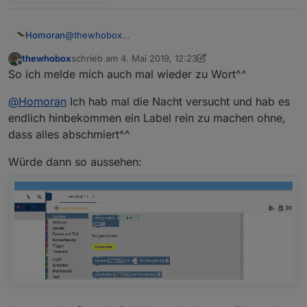
@
thewhobox
Homoran
Ich weiß nicht ob das geht:
thewhobox
schrieb am
4. Mai 2019, 12:23
in der Block-Auswahl eine horizontale Trennlinie?
zuletzt editiert von thewhobox
5. Apr. 2019, 14:24
Offline
So ich melde mich auch mal wieder zu Wort^^
Oben BASIC
Unten EXPERT
Dann bleiben die Expertenblöcke wenigstens im
@
Homoran
Ich hab mal die Nacht versucht und hab es
richtigen Kontext
Wenn möglich mit den Überschriften
endlich hinbekommen ein Label rein zu machen ohne,
dass alles abschmiert^^
Würde dann so aussehen: