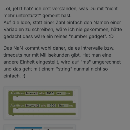
Lol, jetzt hab' ich erst verstanden, was Du mit "nicht
mehr unterstützt" gemeint hast.
Auf die Idee, statt einer Zahl einfach den Namen einer
Variablen zu schreiben, wäre ich nie gekommen, hätte
gedacht dass wäre ein reines "number gadget". :D
Das NaN kommt wohl daher, da es intrervalle bzw.
Aber wie gesagt: Offiziell wird das nicht mehr
timeouts nur mit Millisekunden gibt. Hat man eine
unterstützt, so meine Erfahrung aus dem Forum.
Solange es geht ist ja aber gut, sollte man nur wissen.
andere Einheit eingestellt, wird auf "ms" umgerechnet
und das geht mit einem "string" nunmal nicht so
einfach. ;)