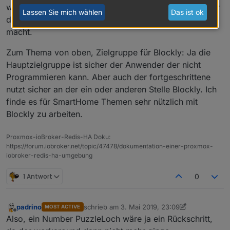
wieder ein baut und dann ggf. auch das "Puzzleteil" für
Lassen Sie mich wählen
Das ist ok
die Variablen in den timeout/intervall Block einsetzbar
macht.
Zum Thema von oben, Zielgruppe für Blockly: Ja die
Hauptzielgruppe ist sicher der Anwender der nicht
Programmieren kann. Aber auch der fortgeschrittene
nutzt sicher an der ein oder anderen Stelle Blockly. Ich
finde es für SmartHome Themen sehr nützlich mit
Blockly zu arbeiten.
Proxmox-ioBroker-Redis-HA Doku:
https://forum.iobroker.net/topic/47478/dokumentation-einer-proxmox-
iobroker-redis-ha-umgebung
1 Antwort
0
padrino
schrieb am
3. Mai 2019, 23:09
MOST ACTIVE
zuletzt editiert von padrino
5. Apr. 2019, 01:16
Offline
Also, ein Number PuzzleLoch wäre ja ein Rückschritt,