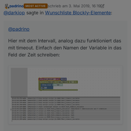
padrino
schrieb am
3. Mai 2019, 16:19
MOST ACTIVE
Hier mit dem Intervall, analog dazu funktioniert das mit
zuletzt editiert von padrino
5. März 2019, 18:3
Offline
@
darkiop
sagte in
Wunschliste Blockly-Elemente
:
timeout. Einfach den Namen der Variable in das Feld
der Zeit schreiben:
@
padrino
Hier mit dem Intervall, analog dazu funktioniert das
mit timeout. Einfach den Namen der Variable in das
Feld der Zeit schreiben:
Und hier mit dem Fehler wenn Sekunden oder Minuten
verwendet werden: