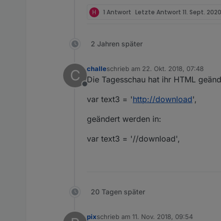
H
1 Antwort
Letzte Antwort
11. Sept. 2020
2 Jahren später
challe
schrieb am
22. Okt. 2018, 07:48
C
zuletzt editiert von
Die Tagesschau hat ihr HTML geänder
Offline
var text3 = '
http://download
',
geändert werden in:
var text3 = '//download',
20 Tagen später
pix
schrieb am
11. Nov. 2018, 09:54
zuletzt editiert von