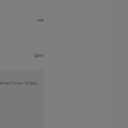
#18
#19
ktuellsten Video