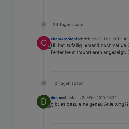
23 Tagen später
charakterkopf
schrieb am
18. Feb. 2019, 18:
C
zuletzt editiert von charakter
Hi, hat zufällig jemand nochmal da
Offline
Fehler beim Importieren angezeigt.
12 Tagen später
denjo
schrieb am
2. März 2019, 14:24
D
zuletzt editiert von
gibt es dazu eine genau Anleitung??
Offline