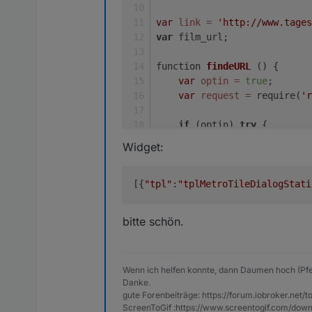
var
link
=
'http://www.tages
var
 film_url;
function 
findeURL
()
 {   
var
optin
=
true
;
var
request
=
 require(
'r
if
 (optin) 
try
 {
        request(link, functi
Widget:
if
 (!error && re
// kein Fehl
//log(body);
[{
"tpl"
:
"tplMetroTileDialogStati
// HTML Code
var
text1
=
bitte schön.
                    text2 = 
var
start
=
 
var
ende
=
 b
Wenn ich helfen konnte, dann Daumen hoch (Pfe
if
 (logging)
Danke.
if
 (logging)
gute Forenbeiträge: https://forum.iobroker.n
var
zwischen
ScreenToGif :https://www.screentogif.com/down