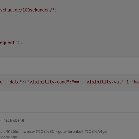
schau.de/100sekunden/'
;
equest'
);
on (error, response, body) {
sponse.statusCode == 
200
) {
er, Inhalt in body
c"
,
"data"
:{
"visibility-cond"
:
"=="
,
"visibility-val"
:
1
,
"ho
 der Webseite: Inhalt zwischen <table> und </table> spei
'<p>Wir bieten dieses Video in folgenden Formaten zum D
'<p><strong>Hinweis:</strong> Falls die Videodatei beim
body.search(text1) + text1.length;
ody.search(text2);
il nach oben)!
 log(
'Startposition: '
 + start);
 log(
'Endposition: '
 + ende);
et/topic/51555/hinweise-f%C3%BCr-gute-forenbeitr%C3%A4ge
speicher
=
 ((start != -
1
) && (ende != -
1
) ) ? body.slice
loads.html