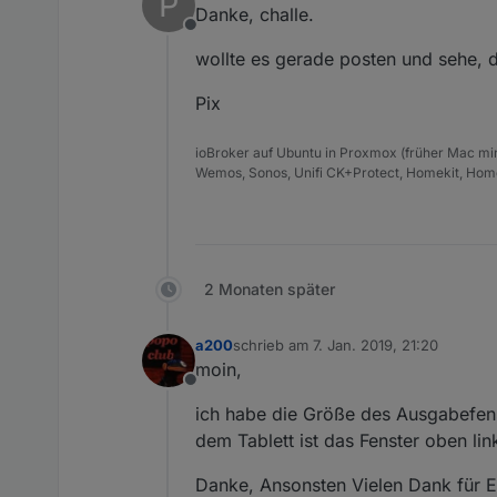
P
Danke, challe.
Offline
wollte es gerade posten und sehe, 
Pix
ioBroker auf Ubuntu in Proxmox (früher Mac mini
Wemos, Sonos, Unifi CK+Protect, Homekit, Home
2 Monaten später
a200
schrieb am
7. Jan. 2019, 21:20
zuletzt editiert von
moin,
Offline
ich habe die Größe des Ausgabefens
dem Tablett ist das Fenster oben l
Danke, Ansonsten Vielen Dank für E