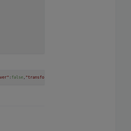
ver"
:
false
,
"transform"
:
false
,
"bg_class"
:
"bg-grayDarker"
,
chern
ownload an:</p>'
,
 Klicken nicht automatisch gespeichert wird, können Sie 
(start,ende) : 
'Fehler beim Ausschneiden'
;