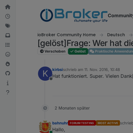
Weiter zum Inhalt
Communit
ioBroker Community Home
Deutsch
[gelöst]Frage: Wer hat d
Verschoben
Gelöst
Praktische Anwendun
kirbsi
schrieb am
11. Nov. 2016, 10:48
K
zuletzt editiert von
Hat funktioniert. Super. Vielen 
Offline
2 Monaten später
bahnuhr
schrie
FORUM TESTING
MOST ACTIVE
zuletzt
Hallo,