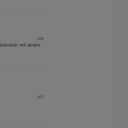
#16
 Iobroker mit einem
#17