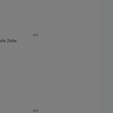
#12
ie Zeile:
#13