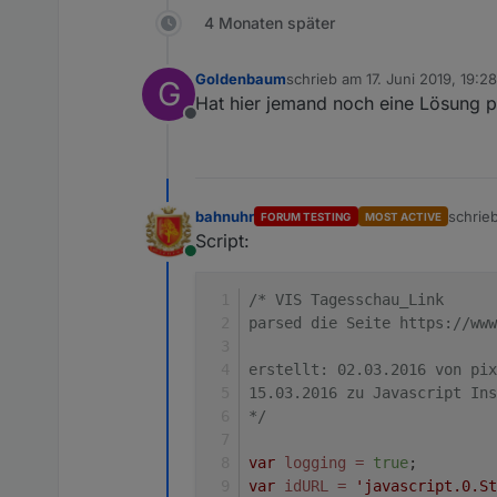
4 Monaten später
Goldenbaum
schrieb am
17. Juni 2019, 19:28
G
zuletzt editiert von
Hat hier jemand noch eine Lösung p
Offline
bahnuhr
schrie
FORUM TESTING
MOST ACTIVE
zuletzt
Script:
Online
/* VIS Tagesschau_Link
parsed die Seite https://www
erstellt: 02.03.2016 von pix
15.03.2016 zu Javascript Ins
*/
var
logging
=
true
;
var
idURL
=
'javascript.0.St