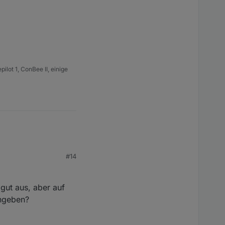
lot 1, ConBee II, einige
#14
gut aus, aber auf
angeben?