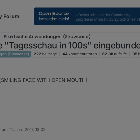
y Forum
Praktische Anwendungen (Showcase)
ie "Tagesschau in 100s" eingebund
gen (Showcase)
222
beiträge
44
kommentatoren
62.8k
aufrufe
35
Dank[SMILING FACE WITH OPEN MOUTH]
b am
14. Jan. 2017, 13:02
 editiert von