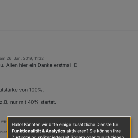
 am
26. Jan. 2019, 11:32
editiert von
u. Allen hier ein Danke erstmal :D
autstärke von 100%,
.B. nur mit 40% startet.
, wird nicht übers Wasser gelaufen!!
Hallo! Könnten wir bitte einige zusätzliche Dienste für
Funktionalität & Analytics
aktivieren? Sie können Ihre
n er euch geholfen hat.
Zustimmung später jederzeit ändern oder zurückziehen.