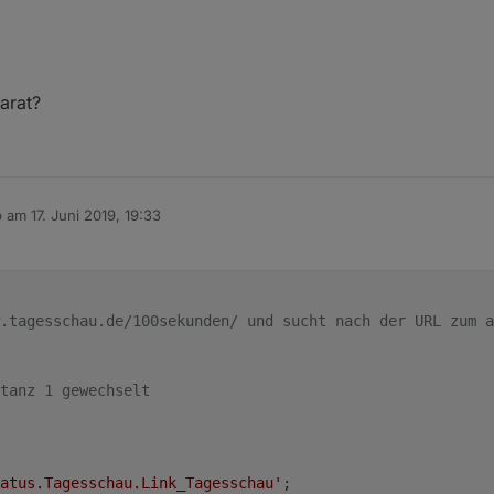
arat?
b am
17. Juni 2019, 19:33
 editiert von
.tagesschau.de/100sekunden/ und sucht nach der URL zum a
tanz 1 gewechselt
atus.Tagesschau.Link_Tagesschau'
;