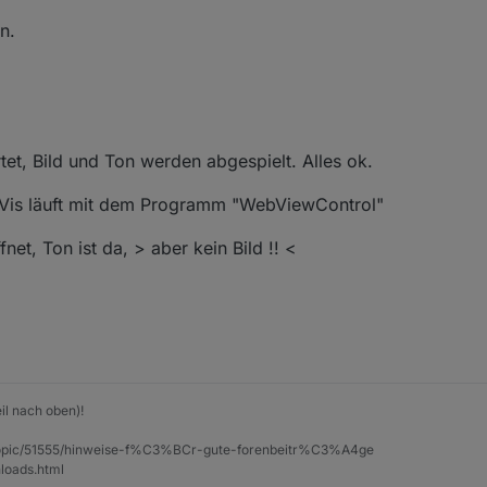
n.
et, Bild und Ton werden abgespielt. Alles ok.
Vis läuft mit dem Programm "WebViewControl"
net, Ton ist da, > aber kein Bild !! <
il nach oben)!
et/topic/51555/hinweise-f%C3%BCr-gute-forenbeitr%C3%A4ge
loads.html