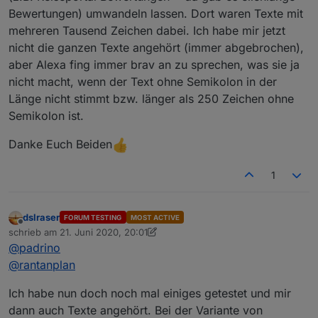
Bewertungen) umwandeln lassen. Dort waren Texte mit
mehreren Tausend Zeichen dabei. Ich habe mir jetzt
nicht die ganzen Texte angehört (immer abgebrochen),
aber Alexa fing immer brav an zu sprechen, was sie ja
nicht macht, wenn der Text ohne Semikolon in der
Länge nicht stimmt bzw. länger als 250 Zeichen ohne
Semikolon ist.
Danke Euch Beiden
1
dslraser
FORUM TESTING
MOST ACTIVE
Offline
schrieb am
21. Juni 2020, 20:01
zuletzt editiert von dslraser
@
padrino
@
rantanplan
Ich habe nun doch noch mal einiges getestet und mir
dann auch Texte angehört. Bei der Variante von