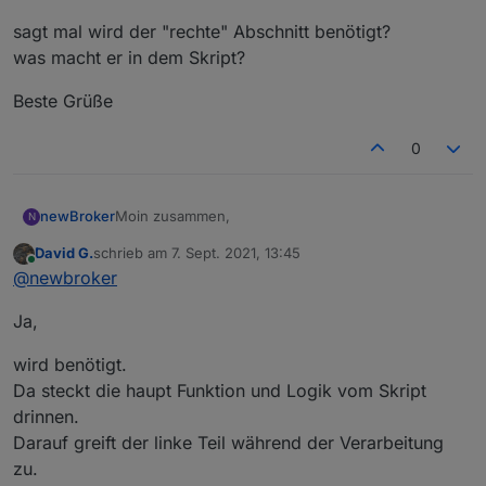
Hier die Änderung.
Grüße
sagt mal wird der "rechte" Abschnitt benötigt?
was macht er in dem Skript?
Beste Grüße
0
Moin zusammen,
newBroker
N
David G.
schrieb am
7. Sept. 2021, 13:45
sagt mal wird der "rechte" Abschnitt benötigt?
zuletzt editiert von
Online
@
newbroker
was macht er in dem Skript?
Beste Grüße
Ja,
wird benötigt.
Da steckt die haupt Funktion und Logik vom Skript
drinnen.
Darauf greift der linke Teil während der Verarbeitung
zu.