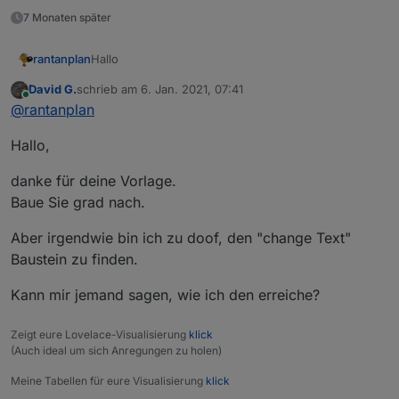
7 Monaten später
Hallo
rantanplan
David G.
schrieb am
6. Jan. 2021, 07:41
Manchmal ist es notwendig unliebsame Zeichen aus
zuletzt editiert von
Online
@
rantanplan
einem Text zu entfernen um diese z.B. in VIS
vernünftig darstellen zu können.
Der von
@
robson
gefundene Bug wurde behoben.
Hallo,
Mit dem folgenden Blockly kann man jedes
Zeichen, ganze Wörter oder eine Folge von
Steuerzeichen gegen etwas anderes tauschen.
danke für deine Vorlage.
Baue Sie grad nach.
Aber irgendwie bin ich zu doof, den "change Text"
Baustein zu finden.
Kann mir jemand sagen, wie ich den erreiche?
Hier der geänderte Export:
Zeigt eure Lovelace-Visualisierung
klick
Spoiler
(Auch ideal um sich Anregungen zu holen)
Meine Tabellen für eure Visualisierung
klick
Bei Fragen, fragen.