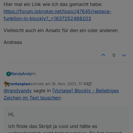
Hier mal ein Link wie ich das gemacht habe:
https://forum.iobroker.net/topic/47645/replace-
funktion-in-blockly?_=1637252488203
Vielleicht auch ein Ansatz für den ein oder anderen
Andreas
0
Hi,
RandyAndy
R
rantanplan
schrieb am
18. Nov. 2021, 17:49
ich finde das Skript ja cool und hätte es
zuletzt editiert von rantanplan
Offline
@
randyandy
sagte in
[Vorlage] Blockly - Beliebiges
wahrscheinlich nicht hinbekommen. Da hat jemand
richtig Arbeit reingesteckt.
Hier mal ein Link wie ich das gemacht habe:
Zeichen im Text tauschen
:
Ich habe mich auch schon geärgert, dass das nicht
https://forum.iobroker.net/topic/47645/replace-
im Blockly abgebildet ist, insb. da Javascript das als
funktion-in-blockly?_=1637252488203
Vielleicht auch ein Ansatz für den ein oder anderen
Boardmittel mitbringt (wie eigentlich jede
Hi,
Programmiersprache).
Andreas
ich finde das Skript ja cool und hätte es