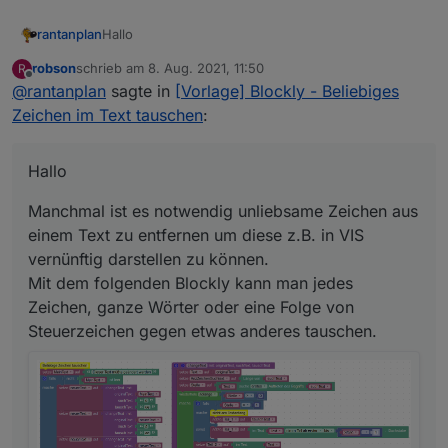
Hallo
rantanplan
robson
schrieb am
8. Aug. 2021, 11:50
R
Manchmal ist es notwendig unliebsame Zeichen aus
zuletzt editiert von
Offline
@
rantanplan
sagte in
[Vorlage] Blockly - Beliebiges
einem Text zu entfernen um diese z.B. in VIS
vernünftig darstellen zu können.
Der von
@
robson
gefundene Bug wurde behoben.
Zeichen im Text tauschen
:
Mit dem folgenden Blockly kann man jedes
Zeichen, ganze Wörter oder eine Folge von
Steuerzeichen gegen etwas anderes tauschen.
Hallo
Manchmal ist es notwendig unliebsame Zeichen aus
einem Text zu entfernen um diese z.B. in VIS
vernünftig darstellen zu können.
Mit dem folgenden Blockly kann man jedes
Zeichen, ganze Wörter oder eine Folge von
Hier der geänderte Export:
Steuerzeichen gegen etwas anderes tauschen.
Spoiler
Bei Fragen, fragen.
Grüße