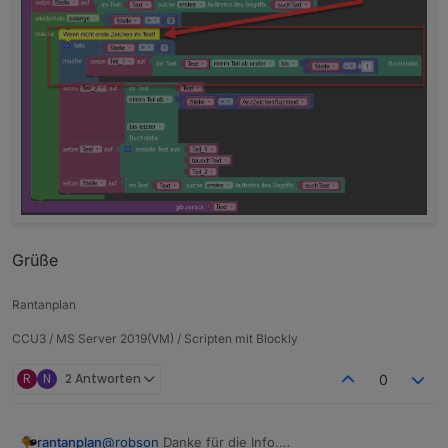
Hier der Export:
Spoiler
Bei Fragen, fragen.
Grüße
Falls "Teil_1" und "tauschtext" identisch sind, dann
Grüße
erstelle Text aus "Teil_1" und Teil_2".
Falls sie nicht identisch sind, dann erstelle Text aus
Rantanplan
"Teil_1", "tauschtext" und "Teil_2".
CCU3 / MS Server 2019(VM) / Scripten mit Blockly
R
N
2 Antworten
0
@
robson
Danke für die Info.
rantanplan