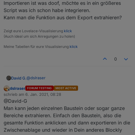
Importieren ist was doof, möchte es in ein größeres
Script was ich schon habe integrieren.
Kann man die Funktion aus dem Export extrahieren?
Zeigt eure Lovelace-Visualisierung
klick
(Auch ideal um sich Anregungen zu holen)
Meine Tabellen für eure Visualisierung
klick
0
@
dslraser
David G.
dslraser
FORUM TESTING
MOST ACTIVE
Importieren ist was doof, möchte es in ein größeres
Offline
schrieb am
6. Jan. 2021, 08:28
Script was ich schon habe integrieren.
zuletzt editiert von
@David-G
Kann man die Funktion aus dem Export extrahieren?
Man kann jeden einzelnen Baustein oder sogar ganze
Bereiche extrahieren. Einfach den Baustein, also die
gesamte Funktion anklicken und dann exportieren in die
Zwischenablage und wieder in Dein anderes Blockly