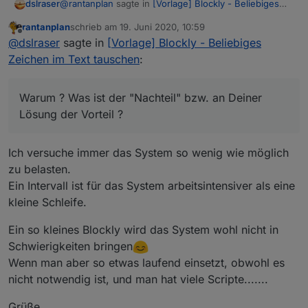
@
rantanplan
sagte in
[Vorlage] Blockly - Beliebiges
dslraser
Zeichen im Text tauschen
:
rantanplan
schrieb am
19. Juni 2020, 10:59
zuletzt editiert von
Offline
Ich finde nur den Intevall für diese Lösung etwas
@
dslraser
sagte in
[Vorlage] Blockly - Beliebiges
unglücklich.
Zeichen im Text tauschen
:
Warum ? Was ist der "Nachteil" bzw. an Deiner Lösung
der Vorteil ?
Warum ? Was ist der "Nachteil" bzw. an Deiner
Lösung der Vorteil ?
Ich versuche immer das System so wenig wie möglich
zu belasten.
Ein Intervall ist für das System arbeitsintensiver als eine
kleine Schleife.
Ein so kleines Blockly wird das System wohl nicht in
Schwierigkeiten bringen
Wenn man aber so etwas laufend einsetzt, obwohl es
nicht notwendig ist, und man hat viele Scripte.......
Grüße