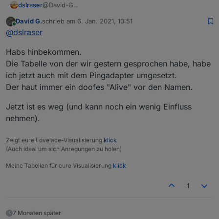
dslraser
@David-G
Man kann jeden einzelnen Baustein oder sogar ganze
David G.
schrieb am
6. Jan. 2021, 10:51
Bereiche extrahieren. Einfach den Baustein, also die
zuletzt editiert von
Online
@
dslraser
gesamte Funktion anklicken und dann exportieren in
die Zwischenablage und wieder in Dein anderes
Habs hinbekommen.
Blockly importieren.
Die Tabelle von der wir gestern gesprochen habe, habe
ich jetzt auch mit dem Pingadapter umgesetzt.
Der haut immer ein doofes "Alive" vor den Namen.
Jetzt ist es weg (und kann noch ein wenig Einfluss
nehmen).
Zeigt eure Lovelace-Visualisierung
klick
(Auch ideal um sich Anregungen zu holen)
Meine Tabellen für eure Visualisierung
klick
1
7 Monaten später