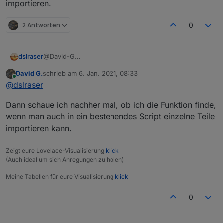
importieren.
2 Antworten
0
dslraser
@David-G
Man kann jeden einzelnen Baustein oder sogar ganze
David G.
schrieb am
6. Jan. 2021, 08:33
Bereiche extrahieren. Einfach den Baustein, also die
zuletzt editiert von
Online
@
dslraser
gesamte Funktion anklicken und dann exportieren in
die Zwischenablage und wieder in Dein anderes
Dann schaue ich nachher mal, ob ich die Funktion finde,
Blockly importieren.
wenn man auch in ein bestehendes Script einzelne Teile
importieren kann.
Zeigt eure Lovelace-Visualisierung
klick
(Auch ideal um sich Anregungen zu holen)
Meine Tabellen für eure Visualisierung
klick
0