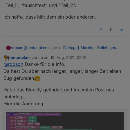
"Teil_1", "tauschtext" und "Teil_2".
Ich hoffe, dass hilft dem ein oder anderen.
0
@
rantanplan
sagte in
[Vorlage] Blockly - Beliebiges
robson
R
Zeichen im Text tauschen
:
rantanplan
schrieb am
10. Aug. 2021, 09:19
zuletzt editiert von
Offline
Hallo
@
robson
Danke für die Info.
Da hast Du aber nach langer, langer, langer Zeit einen
Hi
Manchmal ist es notwendig unliebsame Zeichen
@
rantanplan
,
Bug gefunden
danke für deine Vorlage.
aus einem Text zu entfernen um diese z.B. in VIS
vernünftig darstellen zu können.
Ich hatte bei Nutzung nun aber das Problem, dass das
Habe das Blockly geändert und im ersten Post neu
Mit dem folgenden Blockly kann man jedes
erste Zeichen im String dupliziert getauscht wird.
Zeichen, ganze Wörter oder eine Folge von
Bsp: Im String "Wurst" soll das "W" durch ein "D"
Das liegt mMn an folgender Funktion:
hinterlegt.
Steuerzeichen gegen etwas anderes tauschen.
getauscht werden. Anstatt "Durst" gibt mir das Skript
Hier die Änderung.
"DDurst" aus.
Da "Teil_1" und "tauschText" identisch sind, werden
diese hintereinander geschrieben.
Ich habe dies mit einer einfachen Prüfung behoben.
Ich hoffe, dass hilft dem ein oder anderen.