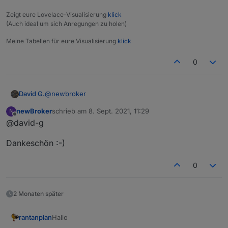
Zeigt eure Lovelace-Visualisierung
klick
(Auch ideal um sich Anregungen zu holen)
Meine Tabellen für eure Visualisierung
klick
0
@
newbroker
David G.
newBroker
schrieb am
8. Sept. 2021, 11:29
N
Ja,
zuletzt editiert von
Offline
@david-g
wird benötigt.
Dankeschön :-)
Da steckt die haupt Funktion und Logik vom Skript
drinnen.
Darauf greift der linke Teil während der Verarbeitung
0
zu.
2 Monaten später
Hallo
rantanplan