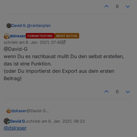
0
Grüße
@
rantanplan
David G.
dslraser
FORUM TESTING
MOST ACTIVE
Hallo,
Offline
schrieb am
6. Jan. 2021, 07:45
zuletzt editiert von dslraser
1. Juni 2021, 09:29
@David-G
danke für deine Vorlage.
Baue Sie grad nach.
wenn Du es nachbaust mußt Du den selbst erstellen,
Aber irgendwie bin ich zu doof, den "change Text"
das ist eine Funktion.
Baustein zu finden.
(oder Du importierst den Export aus dem ersten
Kann mir jemand sagen, wie ich den erreiche?
Beitrag)
0
dslraser
@David-G
wenn Du es nachbaust mußt Du den selbst erstellen,
David G.
schrieb am
6. Jan. 2021, 08:23
das ist eine Funktion.
zuletzt editiert von
Online
@
dslraser
(oder Du importierst den Export aus dem ersten
Beitrag)