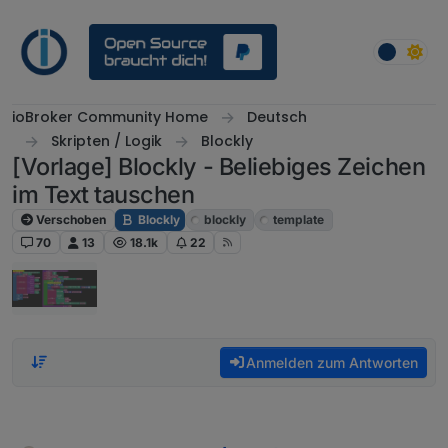
Weiter zum Inhalt
ioBroker Community Home
Deutsch
Skripten / Logik
Blockly
[Vorlage] Blockly - Beliebiges Zeichen
im Text tauschen
Verschoben
Blockly
blockly
template
70
13
18.1k
22
Anmelden zum Antworten