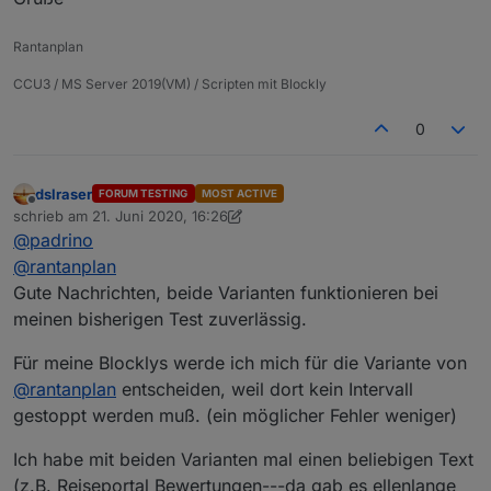
Rantanplan
CCU3 / MS Server 2019(VM) / Scripten mit Blockly
0
dslraser
FORUM TESTING
MOST ACTIVE
Offline
schrieb am
21. Juni 2020, 16:26
zuletzt editiert von dslraser
@
padrino
@
rantanplan
Gute Nachrichten, beide Varianten funktionieren bei
meinen bisherigen Test zuverlässig.
Für meine Blocklys werde ich mich für die Variante von
@
rantanplan
entscheiden, weil dort kein Intervall
gestoppt werden muß. (ein möglicher Fehler weniger)
Ich habe mit beiden Varianten mal einen beliebigen Text
(z.B. Reiseportal Bewertungen---da gab es ellenlange