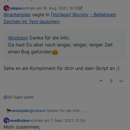
Da hast Du aber nach langer, langer, langer Zeit
robson
schrieb am
10. Aug. 2021, 18:33
R
einen Bug gefunden
Habe das Blockly geändert und im ersten Post neu
zuletzt editiert von robson
8. Nov. 2021, 08:02
Offline
@
rantanplan
sagte in
[Vorlage] Blockly - Beliebiges
hinterlegt.
Hier die Änderung.
Grüße
Zeichen im Text tauschen
:
@
robson
Danke für die Info.
Da hast Du aber nach langer, langer, langer Zeit
einen Bug gefunden
Sehe es als Kompliment für dich und dein Skript an ;)
0
28 Tagen später
@
robson
Danke für die Info.
rantanplan
Da hast Du aber nach langer, langer, langer Zeit
newBroker
schrieb am
7. Sept. 2021, 12:54
N
einen Bug gefunden
Habe das Blockly geändert und im ersten Post neu
zuletzt editiert von
Offline
Moin zusammen,
hinterlegt.