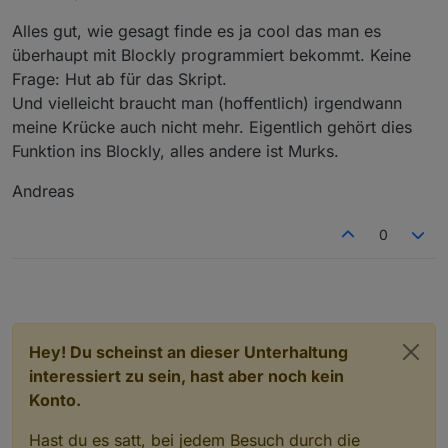
Ist schon einige Zeit her. Damals gab es noch
ich finde das Skript ja cool und hätte es
Alles gut, wie gesagt finde es ja cool das man es
keinen Js-Block.
wahrscheinlich nicht hinbekommen. Da hat
überhaupt mit Blockly programmiert bekommt. Keine
jemand richtig Arbeit reingesteckt.
Frage: Hut ab für das Skript.
Ich habe mich auch schon geärgert, dass das
nicht im Blockly abgebildet ist, insb. da
Und vielleicht braucht man (hoffentlich) irgendwann
Javascript das als Boardmittel mitbringt (wie
meine Krücke auch nicht mehr. Eigentlich gehört dies
eigentlich jede Programmiersprache).
Funktion ins Blockly, alles andere ist Murks.
Andreas
0
Hey! Du scheinst an dieser Unterhaltung
interessiert zu sein, hast aber noch kein
Konto.
Hast du es satt, bei jedem Besuch durch die