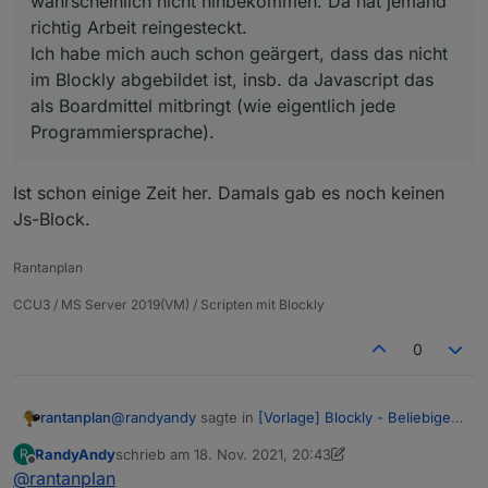
wahrscheinlich nicht hinbekommen. Da hat jemand
richtig Arbeit reingesteckt.
Ich habe mich auch schon geärgert, dass das nicht
im Blockly abgebildet ist, insb. da Javascript das
als Boardmittel mitbringt (wie eigentlich jede
Programmiersprache).
Ist schon einige Zeit her. Damals gab es noch keinen
Js-Block.
Rantanplan
CCU3 / MS Server 2019(VM) / Scripten mit Blockly
0
@
randyandy
sagte in
[Vorlage] Blockly - Beliebiges
rantanplan
Zeichen im Text tauschen
:
RandyAndy
schrieb am
18. Nov. 2021, 20:43
R
zuletzt editiert von RandyAndy
Offline
@
rantanplan
Hi,