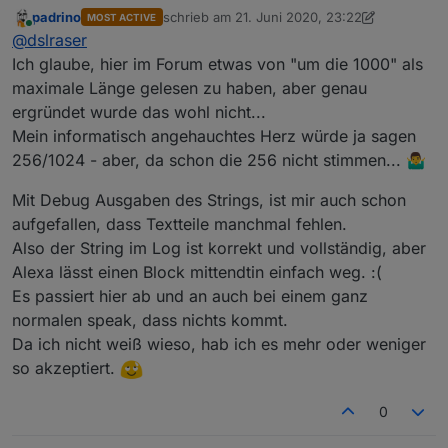
@
rantanplan
padrino
schrieb am
21. Juni 2020, 23:22
MOST ACTIVE
Ich habe nun doch noch mal einiges getestet und mir
zuletzt editiert von padrino
Online
@
dslraser
dann auch Texte angehört. Bei der Variante von
@
rantanplan
fehlen Textbereiche. (ich muß nochmal
Beim gleichen Text mit
@
padrino
seiner Variante
Ich glaube, hier im Forum etwas von "um die 1000" als
schauen, ob das ein Timing Problem ist, wenn man
endet die Ansage irgendwann und der letzte Teil fehlt
maximale Länge gelesen zu haben, aber genau
den Text ansagen lassen will)
in der Ansage...
Ich werde weiter testen und schauen woran es
ergründet wurde das wohl nicht...
liegt....
Mein informatisch angehauchtes Herz würde ja sagen
PS: es könnte auch sein, das die Geschichte mit den
Semikolons bei Alexa nicht bis ins Endlose reicht (also
256/1024 - aber, da schon die 256 nicht stimmen... 🤷‍♂️
z.B. max 5 ?) oder ist so eine Ansage zeitlich begrenzt
?
Mit Debug Ausgaben des Strings, ist mir auch schon
@
padrino
, weißt Du da was ?
aufgefallen, dass Textteile manchmal fehlen.
Also der String im Log ist korrekt und vollständig, aber
Alexa lässt einen Block mittendtin einfach weg. :(
Es passiert hier ab und an auch bei einem ganz
normalen speak, dass nichts kommt.
Da ich nicht weiß wieso, hab ich es mehr oder weniger
so akzeptiert.
0