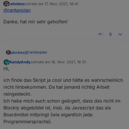
jahnbes
schrieb am
17. Nov. 2021, 18:41
Manchmal ist es notwendig unliebsame Zeichen aus
zuletzt editiert von
Offline
@
rantanplan
einem Text zu entfernen um diese z.B. in VIS
vernünftig darstellen zu können.
Der von
@
robson
gefundene Bug wurde behoben.
Danke, hat mir sehr geholfen!
Mit dem folgenden Blockly kann man jedes
Zeichen, ganze Wörter oder eine Folge von
Steuerzeichen gegen etwas anderes tauschen.
0
@
rantanplan
jahnbes
RandyAndy
schrieb am
18. Nov. 2021, 16:31
R
Danke, hat mir sehr geholfen!
zuletzt editiert von
Offline
Hi,
Hier der geänderte Export:
ich finde das Skript ja cool und hätte es wahrscheinlich
nicht hinbekommen. Da hat jemand richtig Arbeit
Spoiler
reingesteckt.
Ich habe mich auch schon geärgert, dass das nicht im
Bei Fragen, fragen.
Blockly abgebildet ist, insb. da Javascript das als
Grüße
Boardmittel mitbringt (wie eigentlich jede
Programmiersprache).