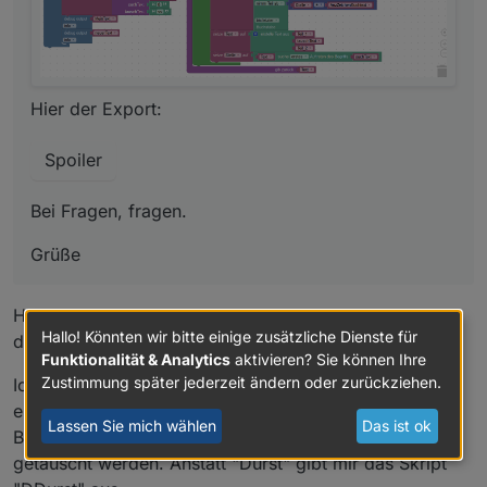
Hier der Export:
Spoiler
Bei Fragen, fragen.
Grüße
Hi
@
rantanplan
,
Hallo! Könnten wir bitte einige zusätzliche Dienste für
danke für deine Vorlage.
Funktionalität & Analytics
aktivieren? Sie können Ihre
Zustimmung später jederzeit ändern oder zurückziehen.
Ich hatte bei Nutzung nun aber das Problem, dass das
erste Zeichen im String dupliziert getauscht wird.
Lassen Sie mich wählen
Das ist ok
Bsp: Im String "Wurst" soll das "W" durch ein "D"
getauscht werden. Anstatt "Durst" gibt mir das Skript