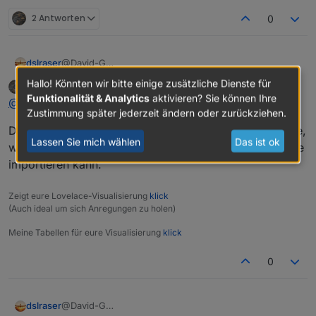
2 Antworten
0
dslraser
@David-G
Man kann jeden einzelnen Baustein oder sogar ganze
Hallo! Könnten wir bitte einige zusätzliche Dienste für
David G.
schrieb am
6. Jan. 2021, 08:33
Bereiche extrahieren. Einfach den Baustein, also die
zuletzt editiert von
Online
Funktionalität & Analytics
aktivieren? Sie können Ihre
@
dslraser
gesamte Funktion anklicken und dann exportieren in
Zustimmung später jederzeit ändern oder zurückziehen.
die Zwischenablage und wieder in Dein anderes
Dann schaue ich nachher mal, ob ich die Funktion finde,
Blockly importieren.
Lassen Sie mich wählen
Das ist ok
wenn man auch in ein bestehendes Script einzelne Teile
importieren kann.
Zeigt eure Lovelace-Visualisierung
klick
(Auch ideal um sich Anregungen zu holen)
Meine Tabellen für eure Visualisierung
klick
0
dslraser
@David-G