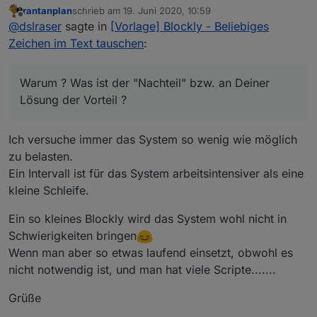
rantanplan
schrieb am
19. Juni 2020, 10:59
zuletzt editiert von
Offline
Ich finde nur den Intevall für diese Lösung etwas
@
dslraser
sagte in
[Vorlage] Blockly - Beliebiges
unglücklich.
Zeichen im Text tauschen
:
Warum ? Was ist der "Nachteil" bzw. an Deiner Lösung
der Vorteil ?
Warum ? Was ist der "Nachteil" bzw. an Deiner
Lösung der Vorteil ?
Ich versuche immer das System so wenig wie möglich
zu belasten.
Ein Intervall ist für das System arbeitsintensiver als eine
kleine Schleife.
Ein so kleines Blockly wird das System wohl nicht in
Schwierigkeiten bringen
Wenn man aber so etwas laufend einsetzt, obwohl es
nicht notwendig ist, und man hat viele Scripte.......
Grüße