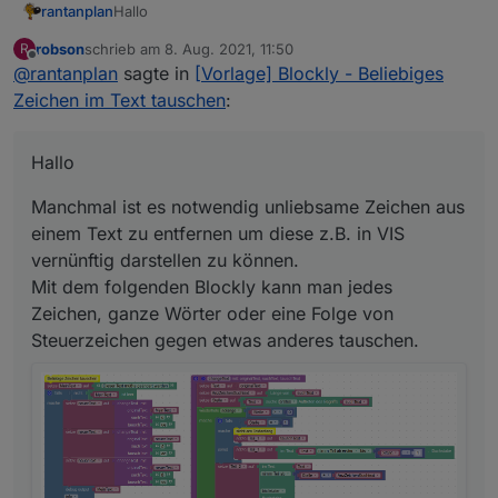
Hallo
rantanplan
robson
schrieb am
8. Aug. 2021, 11:50
R
Manchmal ist es notwendig unliebsame Zeichen aus
zuletzt editiert von
Offline
@
rantanplan
sagte in
[Vorlage] Blockly - Beliebiges
einem Text zu entfernen um diese z.B. in VIS
vernünftig darstellen zu können.
Der von
@
robson
gefundene Bug wurde behoben.
Zeichen im Text tauschen
:
Mit dem folgenden Blockly kann man jedes
Zeichen, ganze Wörter oder eine Folge von
Steuerzeichen gegen etwas anderes tauschen.
Hallo
Manchmal ist es notwendig unliebsame Zeichen aus
einem Text zu entfernen um diese z.B. in VIS
vernünftig darstellen zu können.
Mit dem folgenden Blockly kann man jedes
Zeichen, ganze Wörter oder eine Folge von
Hier der geänderte Export:
Steuerzeichen gegen etwas anderes tauschen.
Spoiler
Bei Fragen, fragen.
Grüße