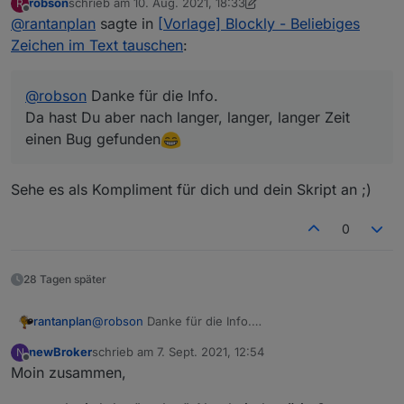
robson
schrieb am
10. Aug. 2021, 18:33
R
einen Bug gefunden
Habe das Blockly geändert und im ersten Post neu
zuletzt editiert von robson
8. Nov. 2021, 08:02
Offline
@
rantanplan
sagte in
[Vorlage] Blockly - Beliebiges
hinterlegt.
Hier die Änderung.
Grüße
Zeichen im Text tauschen
:
@
robson
Danke für die Info.
Da hast Du aber nach langer, langer, langer Zeit
einen Bug gefunden
Sehe es als Kompliment für dich und dein Skript an ;)
0
28 Tagen später
@
robson
Danke für die Info.
rantanplan
Da hast Du aber nach langer, langer, langer Zeit
newBroker
schrieb am
7. Sept. 2021, 12:54
N
einen Bug gefunden
Habe das Blockly geändert und im ersten Post neu
zuletzt editiert von
Offline
Moin zusammen,
hinterlegt.
Hier die Änderung.
Grüße