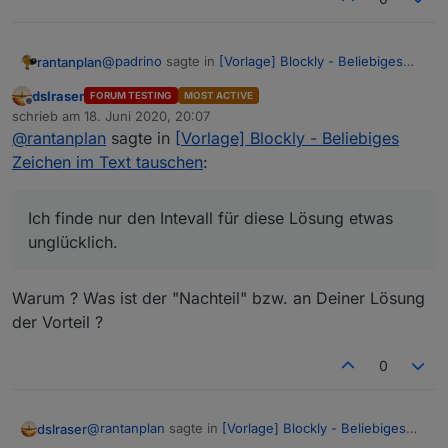
@
padrino
sagte in
[Vorlage] Blockly - Beliebiges
rantanplan
Zeichen im Text tauschen
:
dslraser
FORUM TESTING
MOST ACTIVE
Offline
@
rantanplan
schrieb am
18. Juni 2020, 20:07
zuletzt editiert von
Witzig, einen Ansatz mit Durchläufe = Länge
@
rantanplan
sagte in
[Vorlage] Blockly - Beliebiges
Ich finde nur den Intevall für diese Lösung etwas
durch 250 hatte ich zuerst auch, bis ich dann
Zeichen im Text tauschen
:
unglücklich.
gemerkt habe, war am Ende in meinem Code
Grüße
unnötig. :D
Ich finde nur den Intevall für diese Lösung etwas
unglücklich.
Warum ? Was ist der "Nachteil" bzw. an Deiner Lösung
der Vorteil ?
0
@
rantanplan
sagte in
[Vorlage] Blockly - Beliebiges
dslraser
Zeichen im Text tauschen
: