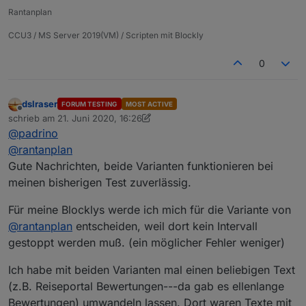
Rantanplan
CCU3 / MS Server 2019(VM) / Scripten mit Blockly
0
dslraser
FORUM TESTING
MOST ACTIVE
Offline
schrieb am
21. Juni 2020, 16:26
zuletzt editiert von dslraser
@
padrino
@
rantanplan
Gute Nachrichten, beide Varianten funktionieren bei
meinen bisherigen Test zuverlässig.
Für meine Blocklys werde ich mich für die Variante von
@
rantanplan
entscheiden, weil dort kein Intervall
gestoppt werden muß. (ein möglicher Fehler weniger)
Ich habe mit beiden Varianten mal einen beliebigen Text
(z.B. Reiseportal Bewertungen---da gab es ellenlange
Bewertungen) umwandeln lassen. Dort waren Texte mit