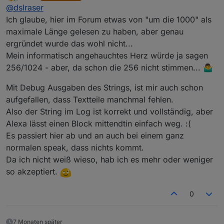
zuletzt editiert von padrino
Online
@
dslraser
dann auch Texte angehört. Bei der Variante von
@
rantanplan
fehlen Textbereiche. (ich muß nochmal
Beim gleichen Text mit
@
padrino
seiner Variante
Ich glaube, hier im Forum etwas von "um die 1000" als
schauen, ob das ein Timing Problem ist, wenn man
endet die Ansage irgendwann und der letzte Teil fehlt
maximale Länge gelesen zu haben, aber genau
den Text ansagen lassen will)
in der Ansage...
Ich werde weiter testen und schauen woran es
ergründet wurde das wohl nicht...
liegt....
Mein informatisch angehauchtes Herz würde ja sagen
PS: es könnte auch sein, das die Geschichte mit den
Semikolons bei Alexa nicht bis ins Endlose reicht (also
256/1024 - aber, da schon die 256 nicht stimmen... 🤷‍♂️
z.B. max 5 ?) oder ist so eine Ansage zeitlich begrenzt
?
Mit Debug Ausgaben des Strings, ist mir auch schon
@
padrino
, weißt Du da was ?
aufgefallen, dass Textteile manchmal fehlen.
Also der String im Log ist korrekt und vollständig, aber
Alexa lässt einen Block mittendtin einfach weg. :(
Es passiert hier ab und an auch bei einem ganz
normalen speak, dass nichts kommt.
Da ich nicht weiß wieso, hab ich es mehr oder weniger
so akzeptiert.
0
7 Monaten später