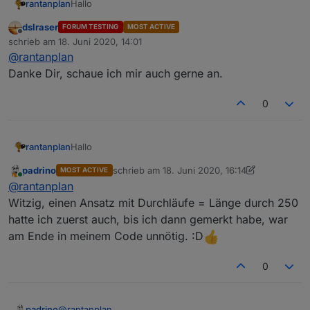
Hallo
rantanplan
dslraser
FORUM TESTING
MOST ACTIVE
Probiert es doch mal so.
Offline
schrieb am
18. Juni 2020, 14:01
Da ich kein ALEXA habe, kann ich nicht überprüfen
zuletzt editiert von
@
rantanplan
welche Variante bessere Ergebnisse liefert.
Danke Dir, schaue ich mir auch gerne an.
Spoiler
0
Hallo
rantanplan
padrino
schrieb am
18. Juni 2020, 16:14
MOST ACTIVE
Probiert es doch mal so.
zuletzt editiert von padrino
Online
@
rantanplan
Da ich kein ALEXA habe, kann ich nicht überprüfen
welche Variante bessere Ergebnisse liefert.
Witzig, einen Ansatz mit Durchläufe = Länge durch 250
hatte ich zuerst auch, bis ich dann gemerkt habe, war
Spoiler
am Ende in meinem Code unnötig. :D
0
padrino
@
rantanplan