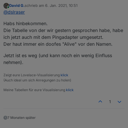
Man kann jeden einzelnen Baustein oder sogar ganze
David G.
schrieb am
6. Jan. 2021, 10:51
Bereiche extrahieren. Einfach den Baustein, also die
zuletzt editiert von
Online
@
dslraser
gesamte Funktion anklicken und dann exportieren in
die Zwischenablage und wieder in Dein anderes
Habs hinbekommen.
Blockly importieren.
Die Tabelle von der wir gestern gesprochen habe, habe
ich jetzt auch mit dem Pingadapter umgesetzt.
Der haut immer ein doofes "Alive" vor den Namen.
Jetzt ist es weg (und kann noch ein wenig Einfluss
nehmen).
Zeigt eure Lovelace-Visualisierung
klick
(Auch ideal um sich Anregungen zu holen)
Meine Tabellen für eure Visualisierung
klick
1
7 Monaten später