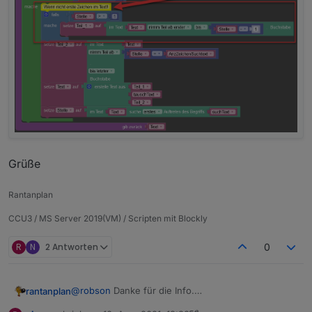
Hier der Export:
Spoiler
Bei Fragen, fragen.
Grüße
Falls "Teil_1" und "tauschtext" identisch sind, dann
Grüße
erstelle Text aus "Teil_1" und Teil_2".
Falls sie nicht identisch sind, dann erstelle Text aus
Rantanplan
"Teil_1", "tauschtext" und "Teil_2".
CCU3 / MS Server 2019(VM) / Scripten mit Blockly
R
N
2 Antworten
0
@
robson
Danke für die Info.
rantanplan
Da hast Du aber nach langer, langer, langer Zeit