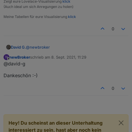
Zeigt eure Lovelace-Visualisierung
klick
(Auch ideal um sich Anregungen zu holen)
Meine Tabellen für eure Visualisierung
klick
0
@
newbroker
David G.
newBroker
schrieb am
8. Sept. 2021, 11:29
N
Ja,
zuletzt editiert von
Offline
@david-g
wird benötigt.
Dankeschön :-)
Da steckt die haupt Funktion und Logik vom Skript
drinnen.
Darauf greift der linke Teil während der Verarbeitung
0
zu.
Hey! Du scheinst an dieser Unterhaltung
interessiert zu sein, hast aber noch kein