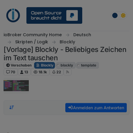
Weiter zum Inhalt
ioBroker Community Home
Deutsch
Skripten / Logik
Blockly
[Vorlage] Blockly - Beliebiges Zeichen
im Text tauschen
Verschoben
Blockly
blockly
template
70
13
18.1k
22
Anmelden zum Antworten