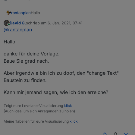
Hallo
rantanplan
David G.
schrieb am
6. Jan. 2021, 07:41
Manchmal ist es notwendig unliebsame Zeichen aus
zuletzt editiert von
Online
@
rantanplan
einem Text zu entfernen um diese z.B. in VIS
vernünftig darstellen zu können.
Der von
@
robson
gefundene Bug wurde behoben.
Hallo,
Mit dem folgenden Blockly kann man jedes
Zeichen, ganze Wörter oder eine Folge von
Steuerzeichen gegen etwas anderes tauschen.
danke für deine Vorlage.
Baue Sie grad nach.
Aber irgendwie bin ich zu doof, den "change Text"
Baustein zu finden.
Kann mir jemand sagen, wie ich den erreiche?
Hier der geänderte Export:
Zeigt eure Lovelace-Visualisierung
klick
Spoiler
(Auch ideal um sich Anregungen zu holen)
Meine Tabellen für eure Visualisierung
klick
Bei Fragen, fragen.
0