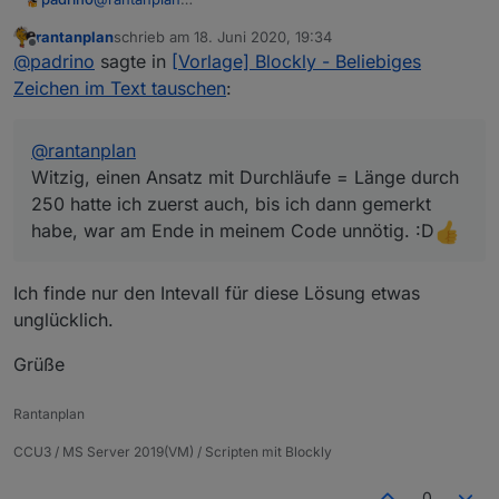
Witzig, einen Ansatz mit Durchläufe = Länge durch
rantanplan
schrieb am
18. Juni 2020, 19:34
250 hatte ich zuerst auch, bis ich dann gemerkt habe,
zuletzt editiert von
Offline
@
padrino
sagte in
[Vorlage] Blockly - Beliebiges
war am Ende in meinem Code unnötig. :D
Zeichen im Text tauschen
:
@
rantanplan
Witzig, einen Ansatz mit Durchläufe = Länge durch
250 hatte ich zuerst auch, bis ich dann gemerkt
habe, war am Ende in meinem Code unnötig. :D
Ich finde nur den Intevall für diese Lösung etwas
unglücklich.
Grüße
Rantanplan
CCU3 / MS Server 2019(VM) / Scripten mit Blockly
0