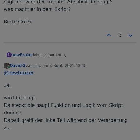
sagt mal wird der "rechte" Abschnitt benötigt?
was macht er in dem Skript?
Beste Grüße
0
Moin zusammen,
newBroker
N
David G.
schrieb am
7. Sept. 2021, 13:45
sagt mal wird der "rechte" Abschnitt benötigt?
zuletzt editiert von
Online
@
newbroker
was macht er in dem Skript?
Beste Grüße
Ja,
wird benötigt.
Da steckt die haupt Funktion und Logik vom Skript
drinnen.
Darauf greift der linke Teil während der Verarbeitung
zu.