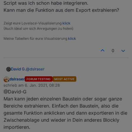
Script was ich schon habe integrieren.
Kann man die Funktion aus dem Export extrahieren?
Zeigt eure Lovelace-Visualisierung
klick
(Auch ideal um sich Anregungen zu holen)
Meine Tabellen für eure Visualisierung
klick
0
@
dslraser
David G.
dslraser
FORUM TESTING
MOST ACTIVE
Importieren ist was doof, möchte es in ein größeres
Offline
schrieb am
6. Jan. 2021, 08:28
Script was ich schon habe integrieren.
zuletzt editiert von
@David-G
Kann man die Funktion aus dem Export extrahieren?
Man kann jeden einzelnen Baustein oder sogar ganze
Bereiche extrahieren. Einfach den Baustein, also die
gesamte Funktion anklicken und dann exportieren in die
Zwischenablage und wieder in Dein anderes Blockly
importieren.