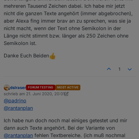
mehreren Tausend Zeichen dabei. Ich habe mir jetzt
nicht die ganzen Texte angehört (immer abgebrochen),
aber Alexa fing immer brav an zu sprechen, was sie ja
nicht macht, wenn der Text ohne Semikolon in der
Länge nicht stimmt bzw. länger als 250 Zeichen ohne
Semikolon ist.
Danke Euch Beiden
1
dslraser
FORUM TESTING
MOST ACTIVE
Offline
schrieb am
21. Juni 2020, 20:01
zuletzt editiert von dslraser
@
padrino
@
rantanplan
Ich habe nun doch noch mal einiges getestet und mir
dann auch Texte angehört. Bei der Variante von
@
rantanplan
fehlen Textbereiche. (ich muß nochmal