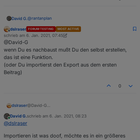
Grüße
@
rantanplan
David G.
dslraser
FORUM TESTING
MOST ACTIVE
Hallo,
Offline
schrieb am
6. Jan. 2021, 07:45
zuletzt editiert von dslraser
1. Juni 2021, 09:29
@David-G
danke für deine Vorlage.
Baue Sie grad nach.
wenn Du es nachbaust mußt Du den selbst erstellen,
Aber irgendwie bin ich zu doof, den "change Text"
das ist eine Funktion.
Baustein zu finden.
(oder Du importierst den Export aus dem ersten
Kann mir jemand sagen, wie ich den erreiche?
Beitrag)
0
dslraser
@David-G
wenn Du es nachbaust mußt Du den selbst erstellen,
David G.
schrieb am
6. Jan. 2021, 08:23
das ist eine Funktion.
zuletzt editiert von
Online
@
dslraser
(oder Du importierst den Export aus dem ersten
Beitrag)
Importieren ist was doof, möchte es in ein größeres