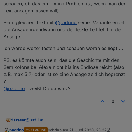
schauen, ob das ein Timing Problem ist, wenn man den
Text ansagen lassen will)
Beim gleichen Text mit
@
padrino
seiner Variante endet
die Ansage irgendwann und der letzte Teil fehlt in der
Ansage...
Ich werde weiter testen und schauen woran es liegt....
PS: es könnte auch sein, das die Geschichte mit den
Semikolons bei Alexa nicht bis ins Endlose reicht (also
z.B. max 5 ?) oder ist so eine Ansage zeitlich begrenzt
?
@
padrino
, weißt Du da was ?
0
@
padrino
dslraser
@
rantanplan
padrino
schrieb am
21. Juni 2020, 23:22
MOST ACTIVE
Ich habe nun doch noch mal einiges getestet und mir