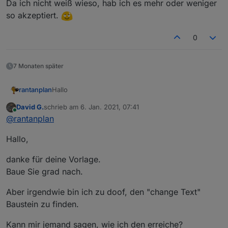
Da ich nicht weiß wieso, hab ich es mehr oder weniger
so akzeptiert.
0
7 Monaten später
Hallo
rantanplan
David G.
schrieb am
6. Jan. 2021, 07:41
Manchmal ist es notwendig unliebsame Zeichen aus
zuletzt editiert von
Online
@
rantanplan
einem Text zu entfernen um diese z.B. in VIS
vernünftig darstellen zu können.
Der von
@
robson
gefundene Bug wurde behoben.
Hallo,
Mit dem folgenden Blockly kann man jedes
Zeichen, ganze Wörter oder eine Folge von
Steuerzeichen gegen etwas anderes tauschen.
danke für deine Vorlage.
Baue Sie grad nach.
Aber irgendwie bin ich zu doof, den "change Text"
Baustein zu finden.
Kann mir jemand sagen, wie ich den erreiche?