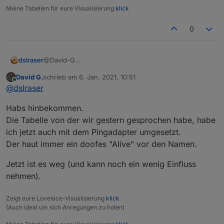
Meine Tabellen für eure Visualisierung
klick
0
dslraser
@David-G
Man kann jeden einzelnen Baustein oder sogar ganze
David G.
schrieb am
6. Jan. 2021, 10:51
Bereiche extrahieren. Einfach den Baustein, also die
zuletzt editiert von
Online
@
dslraser
gesamte Funktion anklicken und dann exportieren in
die Zwischenablage und wieder in Dein anderes
Habs hinbekommen.
Blockly importieren.
Die Tabelle von der wir gestern gesprochen habe, habe
ich jetzt auch mit dem Pingadapter umgesetzt.
Der haut immer ein doofes "Alive" vor den Namen.
Jetzt ist es weg (und kann noch ein wenig Einfluss
nehmen).
Zeigt eure Lovelace-Visualisierung
klick
(Auch ideal um sich Anregungen zu holen)