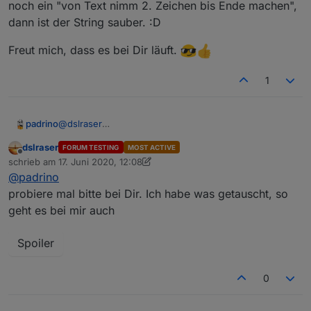
noch ein "von Text nimm 2. Zeichen bis Ende machen",
dann ist der String sauber. :D
Freut mich, dass es bei Dir läuft.
1
@
dslraser
padrino
Jo, das mit dem ";" weiß ich, hat mich dann heute
dslraser
FORUM TESTING
MOST ACTIVE
Nacht aber echt nimmer gestört.
Wollte auch möglichst wenig if/then...
Offline
schrieb am
17. Juni 2020, 12:08
Aber, wenn es wirklich stört kann man ja z.B. am Ende
War froh, dass es überhaupt funktionierte, nach zig
zuletzt editiert von dslraser
@
padrino
noch ein "von Text nimm 2. Zeichen bis Ende
Freut mich, dass es bei Dir läuft.
Mal umstellen, verwerfen und Fehler suchen
machen", dann ist der String sauber. :D
(Frauchen meinte, wäre verrückt, aber es hatte mich
probiere mal bitte bei Dir. Ich habe was getauscht, so
gepackt
).
geht es bei mir auch
Spoiler
0