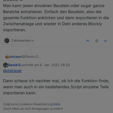
Man kann jeden einzelnen Baustein oder sogar ganze
Bereiche extrahieren. Einfach den Baustein, also die
gesamte Funktion anklicken und dann exportieren in die
Zwischenablage und wieder in Dein anderes Blockly
importieren.
2 Antworten
0
dslraser
@David-G
Man kann jeden einzelnen Baustein oder sogar ganze
David G.
schrieb am
6. Jan. 2021, 08:33
Bereiche extrahieren. Einfach den Baustein, also die
zuletzt editiert von
Online
@
dslraser
gesamte Funktion anklicken und dann exportieren in
die Zwischenablage und wieder in Dein anderes
Dann schaue ich nachher mal, ob ich die Funktion finde,
Blockly importieren.
wenn man auch in ein bestehendes Script einzelne Teile
importieren kann.
Zeigt eure Lovelace-Visualisierung
klick
(Auch ideal um sich Anregungen zu holen)