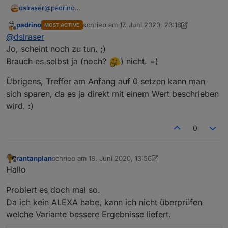
@
padrino
dslraser
probiere mal bitte bei Dir. Ich habe was getauscht, so
padrino
schrieb am
17. Juni 2020, 23:18
MOST ACTIVE
geht es bei mir auch
zuletzt editiert von padrino
Offline
@
dslraser
Spoiler
Jo, scheint noch zu tun. ;)
Brauch es selbst ja (noch?
) nicht. =)
Übrigens, Treffer am Anfang auf 0 setzen kann man
sich sparen, da es ja direkt mit einem Wert beschrieben
wird. :)
0
rantanplan
schrieb am
18. Juni 2020, 13:56
zuletzt editiert von rantanplan
Offline
Hallo
Probiert es doch mal so.
Da ich kein ALEXA habe, kann ich nicht überprüfen
welche Variante bessere Ergebnisse liefert.