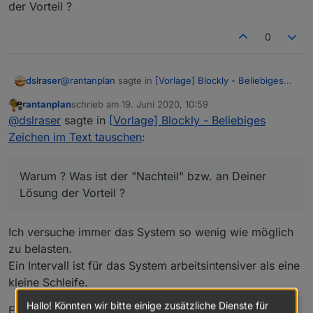
der Vorteil ?
0
@
rantanplan
sagte in
[Vorlage] Blockly - Beliebiges
dslraser
Zeichen im Text tauschen
:
rantanplan
schrieb am
19. Juni 2020, 10:59
zuletzt editiert von
Offline
Ich finde nur den Intevall für diese Lösung etwas
@
dslraser
sagte in
[Vorlage] Blockly - Beliebiges
unglücklich.
Zeichen im Text tauschen
:
Warum ? Was ist der "Nachteil" bzw. an Deiner Lösung
der Vorteil ?
Warum ? Was ist der "Nachteil" bzw. an Deiner
Lösung der Vorteil ?
Ich versuche immer das System so wenig wie möglich
zu belasten.
Ein Intervall ist für das System arbeitsintensiver als eine
kleine Schleife.
Hallo! Könnten wir bitte einige zusätzliche Dienste für
Ein so kleines Blockly wird das System wohl nicht in