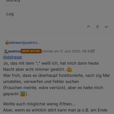
Spoiler
Log
0
@
padrino
dslraser
funktioniert bei mir auch.
Danke dafür, mir fehlte
padrino
schrieb am
17. Juni 2020, 09:42
MOST ACTIVE
Es ist auch tatsächlich ein Zeichen mehr als vorher
die Idee dazu. Bei mir ist zwar an der ersten Stelle
zuletzt editiert von padrino
Offline
@
dslraser
(das erste Semikolon am Anfang)
auch ein Semikolon, aber das stört in der Ansage nicht
und läßt sich bestimmt auch noch weg bekommen.
Jo, das mit dem ";" weiß ich, hat mich dann heute
Nacht aber echt nimmer gestört.
Blockly
War froh, dass es überhaupt funktionierte, nach zig Mal
umstellen, verwerfen und Fehler suchen
(Frauchen meinte, wäre verrückt, aber es hatte mich
Log
gepackt
).
Wollte auch möglichst wenig if/then...
Aber, wenn es wirklich stört kann man ja z.B. am Ende