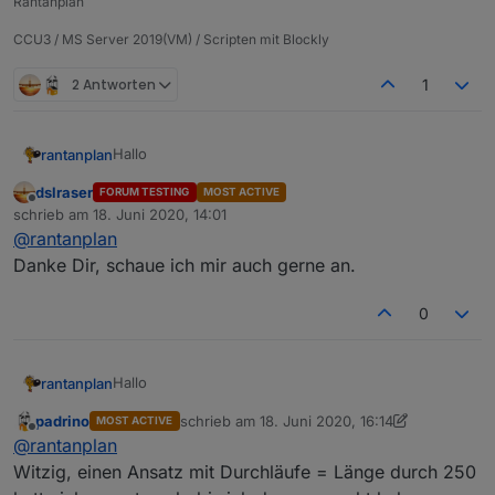
Rantanplan
CCU3 / MS Server 2019(VM) / Scripten mit Blockly
2 Antworten
1
Hallo
rantanplan
dslraser
FORUM TESTING
MOST ACTIVE
Probiert es doch mal so.
Offline
schrieb am
18. Juni 2020, 14:01
Da ich kein ALEXA habe, kann ich nicht überprüfen
zuletzt editiert von
@
rantanplan
welche Variante bessere Ergebnisse liefert.
Danke Dir, schaue ich mir auch gerne an.
Spoiler
0
Hallo
rantanplan
padrino
schrieb am
18. Juni 2020, 16:14
MOST ACTIVE
Probiert es doch mal so.
zuletzt editiert von padrino
Offline
@
rantanplan
Da ich kein ALEXA habe, kann ich nicht überprüfen
welche Variante bessere Ergebnisse liefert.
Witzig, einen Ansatz mit Durchläufe = Länge durch 250