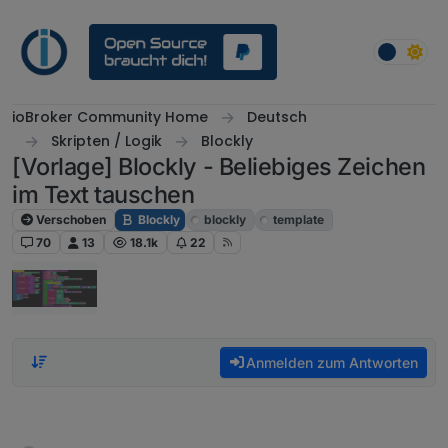
Weiter zum Inhalt
ioBroker Community Home
Deutsch
Skripten / Logik
Blockly
[Vorlage] Blockly - Beliebiges Zeichen
im Text tauschen
Verschoben
Blockly
blockly
template
70
13
18.1k
22
Anmelden zum Antworten