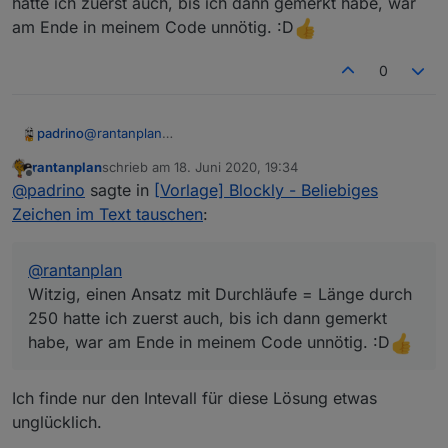
hatte ich zuerst auch, bis ich dann gemerkt habe, war
Spoiler
am Ende in meinem Code unnötig. :D
0
padrino
@
rantanplan
Witzig, einen Ansatz mit Durchläufe = Länge durch
rantanplan
schrieb am
18. Juni 2020, 19:34
250 hatte ich zuerst auch, bis ich dann gemerkt habe,
zuletzt editiert von
Offline
@
padrino
sagte in
[Vorlage] Blockly - Beliebiges
war am Ende in meinem Code unnötig. :D
Zeichen im Text tauschen
:
@
rantanplan
Witzig, einen Ansatz mit Durchläufe = Länge durch
250 hatte ich zuerst auch, bis ich dann gemerkt
habe, war am Ende in meinem Code unnötig. :D
Ich finde nur den Intevall für diese Lösung etwas
unglücklich.