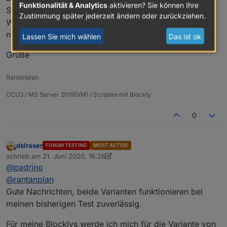
Funktionalität & Analytics
aktivieren? Sie können Ihre
Schwierigkeiten bringen
Zustimmung später jederzeit ändern oder zurückziehen.
Wenn man aber so etwas laufend einsetzt, obwohl es
nicht notwendig ist, und man hat viele Scripte.......
Lassen Sie mich wählen
Das ist ok
Grüße
Rantanplan
CCU3 / MS Server 2019(VM) / Scripten mit Blockly
0
dslraser
FORUM TESTING
MOST ACTIVE
Offline
schrieb am
21. Juni 2020, 16:26
zuletzt editiert von dslraser
@
padrino
@
rantanplan
Gute Nachrichten, beide Varianten funktionieren bei
meinen bisherigen Test zuverlässig.
Für meine Blocklys werde ich mich für die Variante von