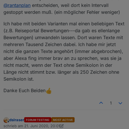
@
rantanplan
entscheiden, weil dort kein Intervall
gestoppt werden muß. (ein möglicher Fehler weniger)
Ich habe mit beiden Varianten mal einen beliebigen Text
(z.B. Reiseportal Bewertungen---da gab es ellenlange
Bewertungen) umwandeln lassen. Dort waren Texte mit
mehreren Tausend Zeichen dabei. Ich habe mir jetzt
nicht die ganzen Texte angehört (immer abgebrochen),
aber Alexa fing immer brav an zu sprechen, was sie ja
nicht macht, wenn der Text ohne Semikolon in der
Länge nicht stimmt bzw. länger als 250 Zeichen ohne
Semikolon ist.
Danke Euch Beiden
1
dslraser
FORUM TESTING
MOST ACTIVE
Offline
schrieb am
21. Juni 2020, 20:01
zuletzt editiert von dslraser