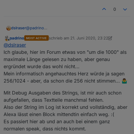
0
@
padrino
dslraser
@
rantanplan
padrino
schrieb am
21. Juni 2020, 23:22
MOST ACTIVE
Ich habe nun doch noch mal einiges getestet und mir
zuletzt editiert von padrino
Offline
@
dslraser
dann auch Texte angehört. Bei der Variante von
@
rantanplan
fehlen Textbereiche. (ich muß nochmal
Beim gleichen Text mit
@
padrino
seiner Variante
Ich glaube, hier im Forum etwas von "um die 1000" als
schauen, ob das ein Timing Problem ist, wenn man
endet die Ansage irgendwann und der letzte Teil fehlt
maximale Länge gelesen zu haben, aber genau
den Text ansagen lassen will)
in der Ansage...
Ich werde weiter testen und schauen woran es
ergründet wurde das wohl nicht...
liegt....
Mein informatisch angehauchtes Herz würde ja sagen
PS: es könnte auch sein, das die Geschichte mit den
Semikolons bei Alexa nicht bis ins Endlose reicht (also
256/1024 - aber, da schon die 256 nicht stimmen... 🤷‍♂️
z.B. max 5 ?) oder ist so eine Ansage zeitlich begrenzt
?
Mit Debug Ausgaben des Strings, ist mir auch schon
@
padrino
, weißt Du da was ?
aufgefallen, dass Textteile manchmal fehlen.
Also der String im Log ist korrekt und vollständig, aber
Alexa lässt einen Block mittendtin einfach weg. :(
Es passiert hier ab und an auch bei einem ganz
normalen speak, dass nichts kommt.