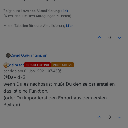
Hier der geänderte Export:
Zeigt eure Lovelace-Visualisierung
klick
Spoiler
(Auch ideal um sich Anregungen zu holen)
Meine Tabellen für eure Visualisierung
klick
Bei Fragen, fragen.
0
Grüße
@
rantanplan
David G.
dslraser
FORUM TESTING
MOST ACTIVE
Hallo,
Offline
schrieb am
6. Jan. 2021, 07:45
zuletzt editiert von dslraser
1. Juni 2021, 09:29
@David-G
danke für deine Vorlage.
Baue Sie grad nach.
wenn Du es nachbaust mußt Du den selbst erstellen,
Aber irgendwie bin ich zu doof, den "change Text"
das ist eine Funktion.
Baustein zu finden.
(oder Du importierst den Export aus dem ersten
Kann mir jemand sagen, wie ich den erreiche?
Beitrag)
0