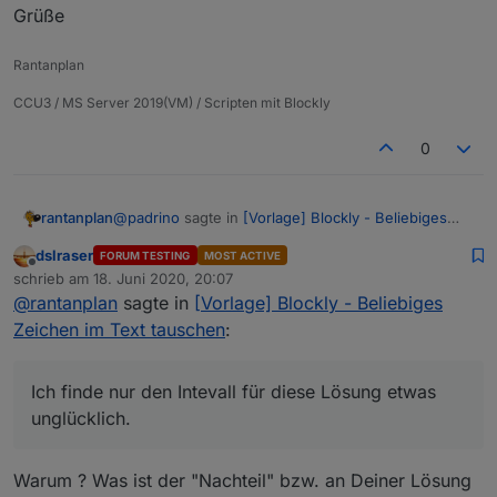
Grüße
Rantanplan
CCU3 / MS Server 2019(VM) / Scripten mit Blockly
0
@
padrino
sagte in
[Vorlage] Blockly - Beliebiges
rantanplan
Zeichen im Text tauschen
:
dslraser
FORUM TESTING
MOST ACTIVE
Offline
@
rantanplan
schrieb am
18. Juni 2020, 20:07
zuletzt editiert von
Witzig, einen Ansatz mit Durchläufe = Länge
@
rantanplan
sagte in
[Vorlage] Blockly - Beliebiges
Ich finde nur den Intevall für diese Lösung etwas
durch 250 hatte ich zuerst auch, bis ich dann
Zeichen im Text tauschen
:
unglücklich.
gemerkt habe, war am Ende in meinem Code
Grüße
unnötig. :D
Ich finde nur den Intevall für diese Lösung etwas
unglücklich.
Warum ? Was ist der "Nachteil" bzw. an Deiner Lösung