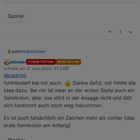
Spoiler
1
@
dslraser
padrino
dslraser
FORUM TESTING
MOST ACTIVE
Probier mal. =)
Offline
schrieb am
17. Juni 2020, 07:22
Ist sicher nicht schön, aber scheint hier zu
zuletzt editiert von dslraser
@
padrino
funktionieren.
Hat mich Nerven gekostet, aber jetzt kann ich ins Bett
- schlafen.
funktioniert bei mir auch.
Danke dafür, mir fehlte die
N8...
Idee dazu. Bei mir ist zwar an der ersten Stelle auch ein
Semikolon, aber das stört in der Ansage nicht und läßt
sich bestimmt auch noch weg bekommen.
Es ist auch tatsächlich ein Zeichen mehr als vorher (das
erste Semikolon am Anfang)
Blockly