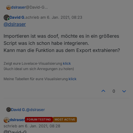
dslraser
@David-G
wenn Du es nachbaust mußt Du den selbst erstellen,
David G.
schrieb am
6. Jan. 2021, 08:23
das ist eine Funktion.
zuletzt editiert von
Online
@
dslraser
(oder Du importierst den Export aus dem ersten
Beitrag)
Importieren ist was doof, möchte es in ein größeres
Script was ich schon habe integrieren.
Kann man die Funktion aus dem Export extrahieren?
Zeigt eure Lovelace-Visualisierung
klick
(Auch ideal um sich Anregungen zu holen)
Meine Tabellen für eure Visualisierung
klick
0
@
dslraser
David G.
dslraser
FORUM TESTING
MOST ACTIVE
Importieren ist was doof, möchte es in ein größeres
Offline
schrieb am
6. Jan. 2021, 08:28
Script was ich schon habe integrieren.
zuletzt editiert von
@David-G
Kann man die Funktion aus dem Export extrahieren?