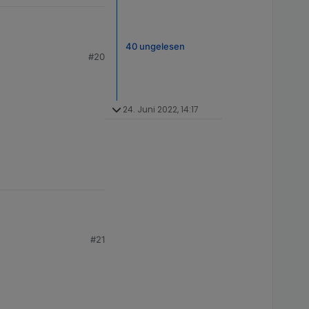
40 ungelesen
#20
t mir mein Blockly. Es
lte. Ich also
inem DP, das ich aus
Namen der Fenster.
24. Juni 2022, 14:17
#21