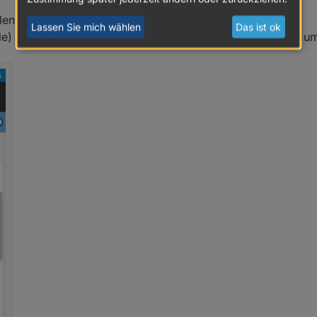
aus Blockly nicht in meine Script verbinden dass irgendwie sinnig ist.
en "var_fenster_...").
Lassen Sie mich wählen
Das ist ok
ile) und setzt es zusammen und auf "nimm Teil ab erster" um