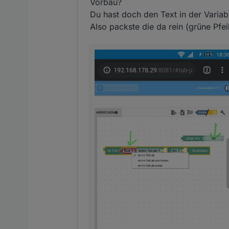
Offline
Vorbau?
Ich kann die "Text" Elemente 
bitte helft mir mal da raus.
Du hast doch den Text in der Variabl
Vielen Dank
Also packste die da rein (grüne Pfe