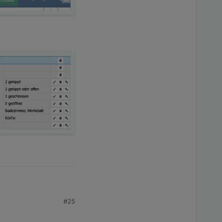
#25
blöcken zu arbeiten zu
"Komma" entfernen,