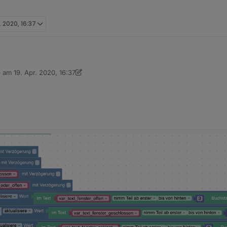
. 2020, 16:37
b am
19. Apr. 2020, 16:37
l auf dem Schlauch, aber mir fehlt einfach der "Vorbau" um mit den Text
 editiert von dslraser
riablen in die Datenpunkte