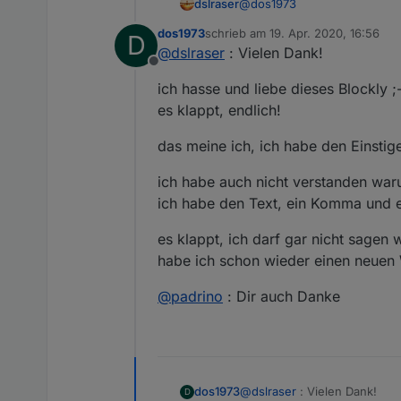
@
dos1973
dslraser
dos1973
schrieb am
19. Apr. 2020, 16:56
D
zuletzt editiert von
@
dslraser
: Vielen Dank!
Spoiler
Offline
ich hasse und liebe dieses Blockly ;
Ich habe mal drei Fenster von 
es klappt, endlich!
das meine ich, ich habe den Einstig
ich habe auch nicht verstanden wa
ich habe den Text, ein Komma und ei
es klappt, ich darf gar nicht sage
habe ich schon wieder einen neuen 
Ich habe mal drei Fenster von 
@
padrino
: Dir auch Danke
@
dslraser
: Vielen Dank!
dos1973
D