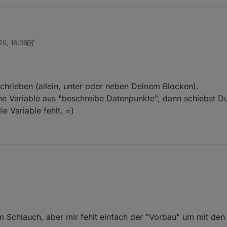
en "Textblöcken" nicht in mein Blockly ohne es zu zerstören...
20, 16:06
rino
chrieben (allein, unter oder neben Deinem Blocken).
ne Variable aus "beschreibe Datenpunkte", dann schiebst D
e Variable fehlt. =)
ir beschrieben (allein, unter oder neben Deinem Blocken).
Du Deine Variable aus "beschreibe Datenpunkte", dann schiebst Du das 
 fehlt. =)
em Schlauch, aber mir fehlt einfach der "Vorbau" um mit de