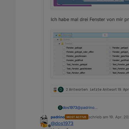
Ich habe mal drei Fenster von mir pro
D
2 Antworten
Letzte Antwort
19. Apr
dos1973
@
padrino
D
das klappt alles nicht,
jetzt ist wie bereit gesagt, d
padrino
schrieb am
19. Apr. 20
MOST ACTIVE
entweder stehe ich hier tota
zuletzt editiert von pad
ich müsste alle den Inhalt m
@
dos1973
können.
bevor ich den Datenpunkt fül
ich habe heute schon Stunde