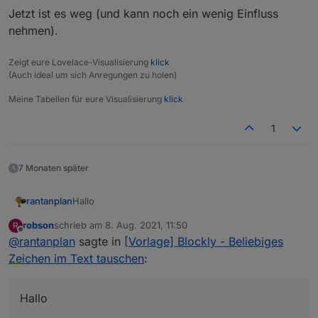
Jetzt ist es weg (und kann noch ein wenig Einfluss
nehmen).
Zeigt eure Lovelace-Visualisierung
klick
(Auch ideal um sich Anregungen zu holen)
Meine Tabellen für eure Visualisierung
klick
1
7 Monaten später
Hallo
rantanplan
robson
schrieb am
8. Aug. 2021, 11:50
R
Manchmal ist es notwendig unliebsame Zeichen aus
zuletzt editiert von
Offline
@
rantanplan
sagte in
[Vorlage] Blockly - Beliebiges
einem Text zu entfernen um diese z.B. in VIS
vernünftig darstellen zu können.
Der von
@
robson
gefundene Bug wurde behoben.
Zeichen im Text tauschen
:
Mit dem folgenden Blockly kann man jedes
Zeichen, ganze Wörter oder eine Folge von
Steuerzeichen gegen etwas anderes tauschen.
Hallo