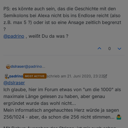
PS: es könnte auch sein, das die Geschichte mit den
Semikolons bei Alexa nicht bis ins Endlose reicht (also
z.B. max 5 ?) oder ist so eine Ansage zeitlich begrenzt
?
@
padrino
, weißt Du da was ?
0
@
padrino
dslraser
@
rantanplan
padrino
schrieb am
21. Juni 2020, 23:22
MOST ACTIVE
Ich habe nun doch noch mal einiges getestet und mir
zuletzt editiert von padrino
Offline
@
dslraser
dann auch Texte angehört. Bei der Variante von
@
rantanplan
fehlen Textbereiche. (ich muß nochmal
Beim gleichen Text mit
@
padrino
seiner Variante
Ich glaube, hier im Forum etwas von "um die 1000" als
schauen, ob das ein Timing Problem ist, wenn man
endet die Ansage irgendwann und der letzte Teil fehlt
maximale Länge gelesen zu haben, aber genau
den Text ansagen lassen will)
in der Ansage...
Ich werde weiter testen und schauen woran es
ergründet wurde das wohl nicht...
liegt....
Mein informatisch angehauchtes Herz würde ja sagen
PS: es könnte auch sein, das die Geschichte mit den
Semikolons bei Alexa nicht bis ins Endlose reicht (also
256/1024 - aber, da schon die 256 nicht stimmen... 🤷‍♂️
z.B. max 5 ?) oder ist so eine Ansage zeitlich begrenzt
?