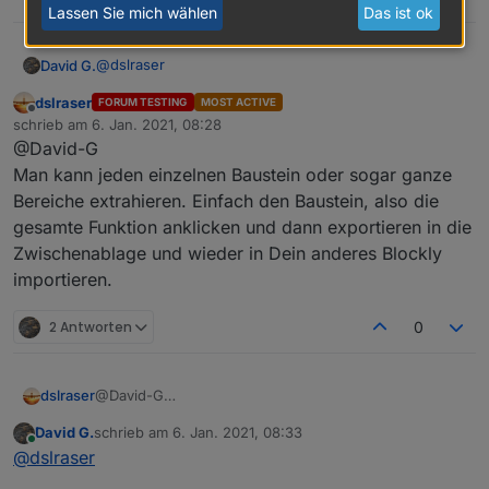
Lassen Sie mich wählen
Das ist ok
@
dslraser
David G.
dslraser
FORUM TESTING
MOST ACTIVE
Importieren ist was doof, möchte es in ein größeres
Offline
schrieb am
6. Jan. 2021, 08:28
Script was ich schon habe integrieren.
zuletzt editiert von
@David-G
Kann man die Funktion aus dem Export extrahieren?
Man kann jeden einzelnen Baustein oder sogar ganze
Bereiche extrahieren. Einfach den Baustein, also die
gesamte Funktion anklicken und dann exportieren in die
Zwischenablage und wieder in Dein anderes Blockly
importieren.
2 Antworten
0
dslraser
@David-G
Man kann jeden einzelnen Baustein oder sogar ganze
David G.
schrieb am
6. Jan. 2021, 08:33
Bereiche extrahieren. Einfach den Baustein, also die
zuletzt editiert von
Online
@
dslraser
gesamte Funktion anklicken und dann exportieren in
die Zwischenablage und wieder in Dein anderes