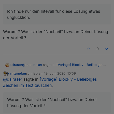
Grüße
unnötig. :D
Ich finde nur den Intevall für diese Lösung etwas
unglücklich.
Warum ? Was ist der "Nachteil" bzw. an Deiner Lösung
der Vorteil ?
0
@
rantanplan
sagte in
[Vorlage] Blockly - Beliebiges
dslraser
Zeichen im Text tauschen
:
rantanplan
schrieb am
19. Juni 2020, 10:59
zuletzt editiert von
Offline
Ich finde nur den Intevall für diese Lösung etwas
@
dslraser
sagte in
[Vorlage] Blockly - Beliebiges
unglücklich.
Zeichen im Text tauschen
:
Warum ? Was ist der "Nachteil" bzw. an Deiner Lösung
der Vorteil ?
Warum ? Was ist der "Nachteil" bzw. an Deiner
Lösung der Vorteil ?