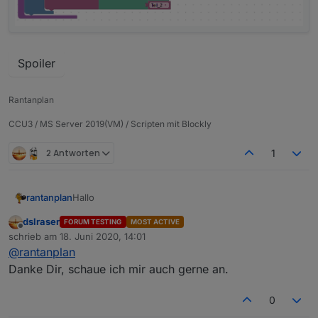
Spoiler
Rantanplan
CCU3 / MS Server 2019(VM) / Scripten mit Blockly
2 Antworten
1
Hallo
rantanplan
dslraser
FORUM TESTING
MOST ACTIVE
Probiert es doch mal so.
Offline
schrieb am
18. Juni 2020, 14:01
Da ich kein ALEXA habe, kann ich nicht überprüfen
zuletzt editiert von
@
rantanplan
welche Variante bessere Ergebnisse liefert.
Danke Dir, schaue ich mir auch gerne an.
Spoiler
0