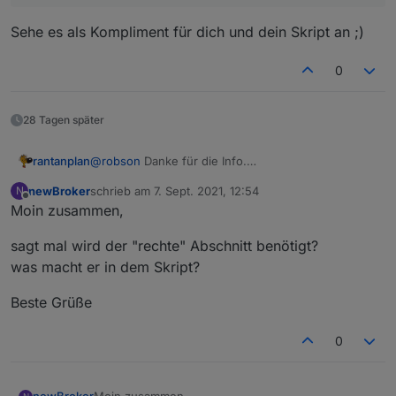
Sehe es als Kompliment für dich und dein Skript an ;)
0
28 Tagen später
@
robson
Danke für die Info.
rantanplan
Da hast Du aber nach langer, langer, langer Zeit
newBroker
schrieb am
7. Sept. 2021, 12:54
N
einen Bug gefunden
Habe das Blockly geändert und im ersten Post neu
zuletzt editiert von
Offline
Moin zusammen,
hinterlegt.
Hier die Änderung.
Grüße
sagt mal wird der "rechte" Abschnitt benötigt?
was macht er in dem Skript?
Beste Grüße
0