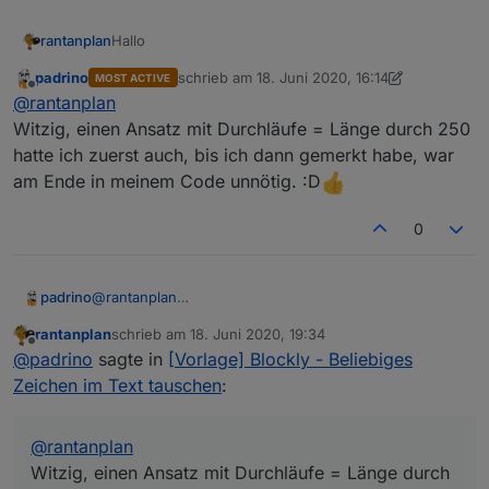
Hallo
rantanplan
padrino
schrieb am
18. Juni 2020, 16:14
MOST ACTIVE
Probiert es doch mal so.
zuletzt editiert von padrino
Offline
@
rantanplan
Da ich kein ALEXA habe, kann ich nicht überprüfen
welche Variante bessere Ergebnisse liefert.
Witzig, einen Ansatz mit Durchläufe = Länge durch 250
hatte ich zuerst auch, bis ich dann gemerkt habe, war
Spoiler
am Ende in meinem Code unnötig. :D
0
padrino
@
rantanplan
Witzig, einen Ansatz mit Durchläufe = Länge durch
rantanplan
schrieb am
18. Juni 2020, 19:34
250 hatte ich zuerst auch, bis ich dann gemerkt habe,
zuletzt editiert von
Offline
@
padrino
sagte in
[Vorlage] Blockly - Beliebiges
war am Ende in meinem Code unnötig. :D
Zeichen im Text tauschen
:
@
rantanplan
Witzig, einen Ansatz mit Durchläufe = Länge durch