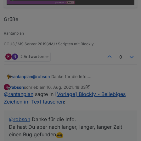
Falls "Teil_1" und "tauschtext" identisch sind, dann
Grüße
erstelle Text aus "Teil_1" und Teil_2".
Falls sie nicht identisch sind, dann erstelle Text aus
Rantanplan
"Teil_1", "tauschtext" und "Teil_2".
CCU3 / MS Server 2019(VM) / Scripten mit Blockly
R
N
2 Antworten
0
@
robson
Danke für die Info.
rantanplan
Da hast Du aber nach langer, langer, langer Zeit
robson
schrieb am
10. Aug. 2021, 18:33
R
einen Bug gefunden
Habe das Blockly geändert und im ersten Post neu
zuletzt editiert von robson
8. Nov. 2021, 08:02
Offline
@
rantanplan
sagte in
[Vorlage] Blockly - Beliebiges
hinterlegt.
Hier die Änderung.
Grüße
Zeichen im Text tauschen
:
@
robson
Danke für die Info.
Da hast Du aber nach langer, langer, langer Zeit
einen Bug gefunden