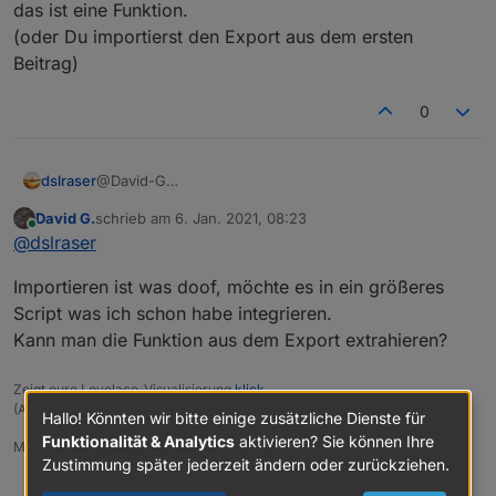
das ist eine Funktion.
Baustein zu finden.
(oder Du importierst den Export aus dem ersten
Kann mir jemand sagen, wie ich den erreiche?
Beitrag)
0
dslraser
@David-G
wenn Du es nachbaust mußt Du den selbst erstellen,
David G.
schrieb am
6. Jan. 2021, 08:23
das ist eine Funktion.
zuletzt editiert von
Online
@
dslraser
(oder Du importierst den Export aus dem ersten
Beitrag)
Importieren ist was doof, möchte es in ein größeres
Script was ich schon habe integrieren.
Kann man die Funktion aus dem Export extrahieren?
Zeigt eure Lovelace-Visualisierung
klick
(Auch ideal um sich Anregungen zu holen)
Hallo! Könnten wir bitte einige zusätzliche Dienste für
Funktionalität & Analytics
aktivieren? Sie können Ihre
Meine Tabellen für eure Visualisierung
klick
Zustimmung später jederzeit ändern oder zurückziehen.
0