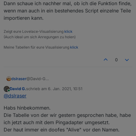
Dann schaue ich nachher mal, ob ich die Funktion finde,
Blockly importieren.
wenn man auch in ein bestehendes Script einzelne Teile
importieren kann.
Zeigt eure Lovelace-Visualisierung
klick
(Auch ideal um sich Anregungen zu holen)
Meine Tabellen für eure Visualisierung
klick
0
dslraser
@David-G
Man kann jeden einzelnen Baustein oder sogar ganze
David G.
schrieb am
6. Jan. 2021, 10:51
Bereiche extrahieren. Einfach den Baustein, also die
zuletzt editiert von
Online
@
dslraser
gesamte Funktion anklicken und dann exportieren in
die Zwischenablage und wieder in Dein anderes
Habs hinbekommen.
Blockly importieren.
Die Tabelle von der wir gestern gesprochen habe, habe
ich jetzt auch mit dem Pingadapter umgesetzt.
Der haut immer ein doofes "Alive" vor den Namen.