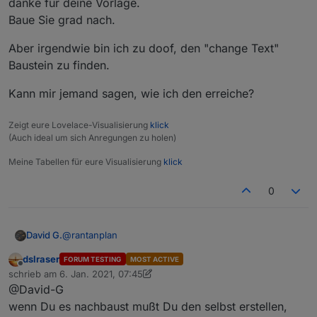
Steuerzeichen gegen etwas anderes tauschen.
danke für deine Vorlage.
Baue Sie grad nach.
Aber irgendwie bin ich zu doof, den "change Text"
Baustein zu finden.
Kann mir jemand sagen, wie ich den erreiche?
Hier der geänderte Export:
Zeigt eure Lovelace-Visualisierung
klick
Spoiler
(Auch ideal um sich Anregungen zu holen)
Meine Tabellen für eure Visualisierung
klick
Bei Fragen, fragen.
0
Grüße
@
rantanplan
David G.
dslraser
FORUM TESTING
MOST ACTIVE
Hallo,
Offline
schrieb am
6. Jan. 2021, 07:45
zuletzt editiert von dslraser
1. Juni 2021, 09:29
@David-G
danke für deine Vorlage.
Baue Sie grad nach.
wenn Du es nachbaust mußt Du den selbst erstellen,
Aber irgendwie bin ich zu doof, den "change Text"