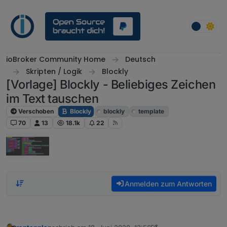
Weiter zum Inhalt
ioBroker Community Home
Deutsch
Skripten / Logik
Blockly
[Vorlage] Blockly - Beliebiges Zeichen
im Text tauschen
Verschoben
Blockly
blockly
template
70
13
18.1k
22
Anmelden zum Antworten