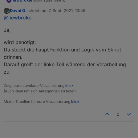
Moin zusammen,
newBroker
N
David G.
schrieb am
7. Sept. 2021, 13:45
sagt mal wird der "rechte" Abschnitt benötigt?
zuletzt editiert von
Online
@
newbroker
was macht er in dem Skript?
Beste Grüße
Ja,
wird benötigt.
Da steckt die haupt Funktion und Logik vom Skript
drinnen.
Darauf greift der linke Teil während der Verarbeitung
zu.
Zeigt eure Lovelace-Visualisierung
klick
(Auch ideal um sich Anregungen zu holen)
Meine Tabellen für eure Visualisierung
klick
0