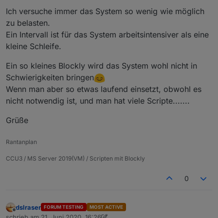
Ich versuche immer das System so wenig wie möglich
zu belasten.
Ein Intervall ist für das System arbeitsintensiver als eine
kleine Schleife.
Ein so kleines Blockly wird das System wohl nicht in
Schwierigkeiten bringen
Wenn man aber so etwas laufend einsetzt, obwohl es
nicht notwendig ist, und man hat viele Scripte.......
Grüße
Rantanplan
CCU3 / MS Server 2019(VM) / Scripten mit Blockly
0
dslraser
FORUM TESTING
MOST ACTIVE
Offline
schrieb am
21. Juni 2020, 16:26