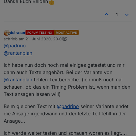
Danke Euch Beiden
1
dslraser
FORUM TESTING
MOST ACTIVE
Offline
schrieb am
21. Juni 2020, 20:01
zuletzt editiert von dslraser
@
padrino
@
rantanplan
Ich habe nun doch noch mal einiges getestet und mir
dann auch Texte angehört. Bei der Variante von
@
rantanplan
fehlen Textbereiche. (ich muß nochmal
schauen, ob das ein Timing Problem ist, wenn man den
Text ansagen lassen will)
Beim gleichen Text mit
@
padrino
seiner Variante endet
die Ansage irgendwann und der letzte Teil fehlt in der
Ansage...
Ich werde weiter testen und schauen woran es liegt....