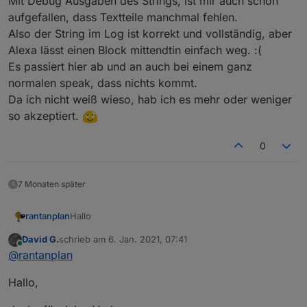
Mit Debug Ausgaben des Strings, ist mir auch schon
@
padrino
, weißt Du da was ?
aufgefallen, dass Textteile manchmal fehlen.
Also der String im Log ist korrekt und vollständig, aber
Alexa lässt einen Block mittendtin einfach weg. :(
Es passiert hier ab und an auch bei einem ganz
normalen speak, dass nichts kommt.
Da ich nicht weiß wieso, hab ich es mehr oder weniger
so akzeptiert.
0
7 Monaten später
Hallo
rantanplan
David G.
schrieb am
6. Jan. 2021, 07:41
Manchmal ist es notwendig unliebsame Zeichen aus
zuletzt editiert von
Online
@
rantanplan
einem Text zu entfernen um diese z.B. in VIS
vernünftig darstellen zu können.
Der von
@
robson
gefundene Bug wurde behoben.
Hallo,
Mit dem folgenden Blockly kann man jedes
Zeichen, ganze Wörter oder eine Folge von