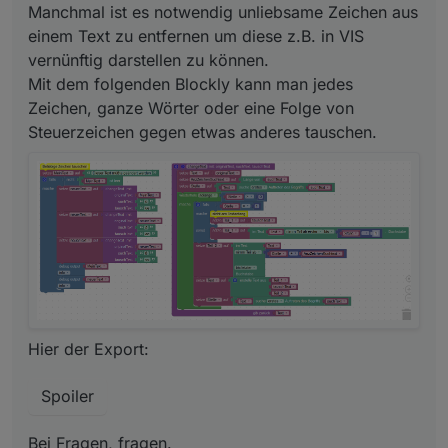
Manchmal ist es notwendig unliebsame Zeichen aus
einem Text zu entfernen um diese z.B. in VIS
vernünftig darstellen zu können.
Mit dem folgenden Blockly kann man jedes
Zeichen, ganze Wörter oder eine Folge von
Hier der geänderte Export:
Steuerzeichen gegen etwas anderes tauschen.
Spoiler
Bei Fragen, fragen.
Grüße
Hier der Export:
Spoiler
Bei Fragen, fragen.