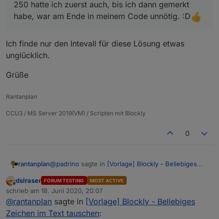
250 hatte ich zuerst auch, bis ich dann gemerkt
habe, war am Ende in meinem Code unnötig. :D
Ich finde nur den Intevall für diese Lösung etwas
unglücklich.
Grüße
Rantanplan
CCU3 / MS Server 2019(VM) / Scripten mit Blockly
0
@
padrino
sagte in
[Vorlage] Blockly - Beliebiges
rantanplan
Zeichen im Text tauschen
:
dslraser
FORUM TESTING
MOST ACTIVE
Offline
@
rantanplan
schrieb am
18. Juni 2020, 20:07
zuletzt editiert von
Witzig, einen Ansatz mit Durchläufe = Länge
@
rantanplan
sagte in
[Vorlage] Blockly - Beliebiges
Ich finde nur den Intevall für diese Lösung etwas
durch 250 hatte ich zuerst auch, bis ich dann
Zeichen im Text tauschen
:
unglücklich.
gemerkt habe, war am Ende in meinem Code