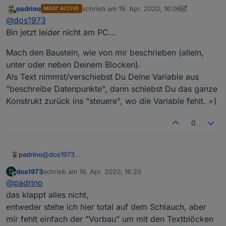
ich bekomme die Puzzle mit den "Textblöcken" nicht
padrino
schrieb am
19. Apr. 2020, 16:06
MOST ACTIVE
in mein Blockly ohne es zu zerstören...
zuletzt editiert von padrino
Online
@
dos1973
Bin jetzt leider nicht am PC...
Mach den Baustein, wie von mir beschrieben (allein,
unter oder neben Deinem Blocken).
Als Text nimmst/verschiebst Du Deine Variable aus
"beschreibe Datenpunkte", dann schiebst Du das ganze
Konstrukt zurück ins "steuere", wo die Variable fehlt. =)
0
Am Ende schreibe ich die Variablen in die
Datenpunkte
@
dos1973
padrino
Bin jetzt leider nicht am PC...
dos1973
schrieb am
19. Apr. 2020, 16:20
D
Mach den Baustein, wie von mir beschrieben (allein,
zuletzt editiert von
Offline
@
padrino
unter oder neben Deinem Blocken).
Als Text nimmst/verschiebst Du Deine Variable aus
das klappt alles nicht,
"beschreibe Datenpunkte", dann schiebst Du das
entweder stehe ich hier total auf dem Schlauch, aber
ganze Konstrukt zurück ins "steuere", wo die Variable
mir fehlt einfach der "Vorbau" um mit den Textblöcken
fehlt. =)