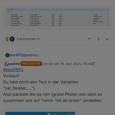
D
2 Antworten
0
dos1973
@
padrino
D
das klappt alles nicht,
padrino
schrieb am
19. Apr. 2020, 16:40
MOST ACTIVE
entweder stehe ich hier total auf dem Schlauch, aber
zuletzt editiert von padrino
Online
@
dos1973
mir fehlt einfach der "Vorbau" um mit den Textblöcken
zu arbeiten zu können.
Vorbau?
Du hast doch den Text in der Variablen
"var_fenster_...").
Also packste die da rein (grüne Pfeile) und setzt es
zusammen und auf "nimm Teil ab erster" umstellen.