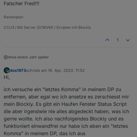
danach wieder entfernen will bleibt es als
Löschen kann ich es dann nur, wenn ich im
Falscher Fred!!!
unlöschbarer
shadow
im Hintergrund.
Export den Shadow Teil unten löschen und
meinen Blockly Code wieder importiere.
edit:
Rantanplan
ich sehe gerade im changelog das seit gestern
eine 4.1.2 vorhanden ist...
4.1.2 (2019-02-20)
CCU3 / MS Server 2019(VM) / Scripten mit Blockly
(jkuehner) Updated the blockly to the latest code
1
(bleufox) scriptEnabled variables not only for
experts
das Problem mit dem
cannot extract blockly
habe
(bleufox) fixed one error with "cannot extract
ich sogar aktuell, wie komme ich denn auf die
etwa einem Jahr später
blockly"
Version hoch? Wird mir unter Adapter nicht
angeboten.
dos1973
schrieb am
19. Apr. 2020, 11:52
D
zuletzt editiert von
Offline
Hi,
ich versuche ein "letztes Komma" in meinem DP zu
entfernen, aber egal wo ich ansetze es zerschiesst mir
mein Blockly. Es gibt ein Haufen Fenster Status Script
die aber irgendwie nie alles abgedeckt haben, was ich
gerne wollte. Ich also nachfolgendes Blockly und es
funktioniert einwandfrei nur habe ich eben ein "letztes
Komma" in meinem DP, das ich aus