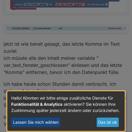
jetzt ist wie bereit gesagt, das letzte Komma im Text
zuviel.
ich müsste alle den Inhalt meiner variable "
var_text_fenster_geschlossen" einlesen und das letzte
"Komma" entfernen, bevor ich den Datenpunkt fülle.
ich habe heute schon Stunden damit verbracht, ich
stehe auf dem Schlauch.
Ich kann die "Text" Elemente aus Blockly nicht in meine
Hallo! Könnten wir bitte einige zusätzliche Dienste für
Funktionalität & Analytics
aktivieren? Sie können Ihre
Script verbinden dass irgendwie sinnig ist.
Zustimmung später jederzeit ändern oder zurückziehen.
bitte helft mir mal da raus.
Lassen Sie mich wählen
Das ist ok
Vielen Dank