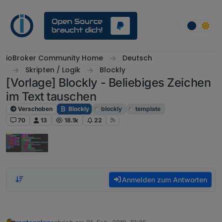
Weiter zum Inhalt
ioBroker Community Home
Deutsch
Skripten / Logik
Blockly
[Vorlage] Blockly - Beliebiges Zeichen
im Text tauschen
Verschoben
Blockly
blockly
template
70
13
18.1k
22
Anmelden zum Antworten