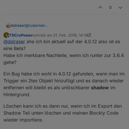
0
dslraser
@
cubeman
Welche Javasript-Adapter Version hast Du ? (alles
TDCroPower
schrieb am
21. Feb. 2019, 14:14
T
größer 3.6.4 ist Beta und hat noch Fehler)
zuletzt editiert von TDCroPower
Offline
@
dslraser
aha ich bin aktuell auf der 4.0.12 also ist es
eine Beta?
Habe ich merkbare Nachteile, wenn ich runter zur 3.6.4
gehe?
Ein Bug habe ich wohl in 4.0.12 gefunden, wenn man im
Trigger ein 2tes Objekt hinzufügt und es danach wieder
entfernen will bleibt es als unlöschbarer
shadow
im
Hintergrund.
Löschen kann ich es dann nur, wenn ich im Export den
Shadow Teil unten löschen und meinen Blockly Code
wieder importiere.