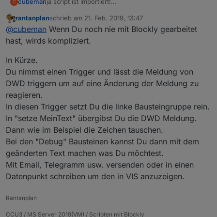
cubeman
ja script ist importiert!
C
wie wird das dann verwendet?
rantanplan
schrieb am
21. Feb. 2019, 13:47
zuletzt editiert von
Offline
@
cubeman
Wenn Du noch nie mit Blockly gearbeitet
hast, wirds kompliziert.
In Kürze.
Du nimmst einen Trigger und lässt die Meldung von
DWD triggern um auf eine Änderung der Meldung zu
reagieren.
In diesen Trigger setzt Du die linke Bausteingruppe rein.
In "setze MeinText" übergibst Du die DWD Meldung.
Dann wie im Beispiel die Zeichen tauschen.
Bei den "Debug" Bausteinen kannst Du dann mit dem
geänderten Text machen was Du möchtest.
Mit Email, Telegramm usw. versenden oder in einen
Datenpunkt schreiben um den in VIS anzuzeigen.
Rantanplan
CCU3 / MS Server 2019(VM) / Scripten mit Blockly