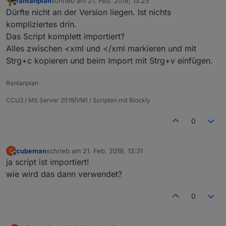
rantanplan
schrieb am
21. Feb. 2019, 13:25
zuletzt editiert von
Offline
Dürfte nicht an der Version liegen. Ist nichts
kompliziertes drin.
Das Script komplett importiert?
Alles zwischen <xml und </xml markieren und mit
Strg+c kopieren und beim Import mit Strg+v einfügen.
Rantanplan
CCU3 / MS Server 2019(VM) / Scripten mit Blockly
0
cubeman
schrieb am
21. Feb. 2019, 13:31
C
zuletzt editiert von
Offline
ja script ist importiert!
wie wird das dann verwendet?
0