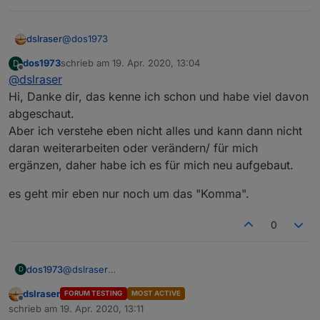
@
dos1973
dslraser
dos1973
schrieb am
19. Apr. 2020, 13:04
D
Ich habe HMIP Fensterdrehgriffe und einfache HMIP
zuletzt editiert von
Offline
@
dslraser
Fenstersensoren gemischt und mache die
Auswertung über die Werteliste. Vielleicht magst Du
Geräte zählen
Hi, Danke dir, das kenne ich schon und habe viel davon
es Dir mal ansehen.
https://forum.iobroker.net/post/346230
abgeschaut.
Und hier das gleiche, zusätzlich mit Alexa Ansage
Aber ich verstehe eben nicht alles und kann dann nicht
https://forum.iobroker.net/post/273976
daran weiterarbeiten oder verändern/ für mich
ergänzen, daher habe ich es für mich neu aufgebaut.
es geht mir eben nur noch um das "Komma".
0
@
dslraser
dos1973
D
Am Ende schreibe ich die Variablen in die
Hi, Danke dir, das kenne ich schon und habe viel
dslraser
FORUM TESTING
MOST ACTIVE
Datenpunkte
davon abgeschaut.
es geht mir eben nur noch um das "Komma".
Offline
schrieb am
19. Apr. 2020, 13:11
Aber ich verstehe eben nicht alles und kann dann
zuletzt editiert von