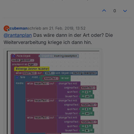
0
cubeman
schrieb am
21. Feb. 2019, 13:52
C
zuletzt editiert von
Offline
@
rantanplan
Das wäre dann in der Art oder? Die
Weiterverarbeitung kriege ich dann hin.