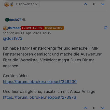
2 Antworten
0
Hi,
dos1973
D
dslraser
FORUM TESTING
MOST ACTIVE
ich versuche ein "letztes Komma" in meinem DP zu
Offline
schrieb am
19. Apr. 2020, 12:35
entfernen, aber egal wo ich ansetze es zerschiesst
zuletzt editiert von
@
dos1973
mir mein Blockly. Es gibt ein Haufen Fenster Status
mein Blockly ist bestimmt nich so elegant wieviele
Script die aber irgendwie nie alles abgedeckt haben,
andere... aber naja ;-)
was ich gerne wollte. Ich also nachfolgendes Blockly
Ich habe HMIP Fensterdrehgriffe und einfache HMIP
ich gehe reagier auf die Trigger der HM Fenstergriffe
und es funktioniert einwandfrei nur habe ich eben ein
und schreibe abhängig davon in variable den Namen
Fenstersensoren gemischt und mache die Auswertung
"letztes Komma" in meinem DP, das ich aus
der Fenster.
über die Werteliste. Vielleicht magst Du es Dir mal
"Perfektionsgründen" gerne weg hätte.
ansehen.
Geräte zählen
https://forum.iobroker.net/post/346230
Und hier das gleiche, zusätzlich mit Alexa Ansage
https://forum.iobroker.net/post/273976
0