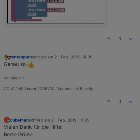
0
rantanplan
schrieb am
21. Feb. 2019, 14:05
zuletzt editiert von
Offline
Genau so
Rantanplan
CCU3 / MS Server 2019(VM) / Scripten mit Blockly
0
cubeman
schrieb am
21. Feb. 2019, 14:05
C
zuletzt editiert von
Offline
Vielen Dank für die Hilfe!
Beste Grüße