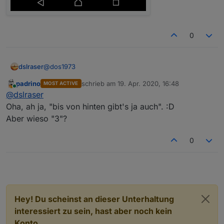
0
@
dos1973
dslraser
padrino
schrieb am
19. Apr. 2020, 16:48
MOST ACTIVE
zuletzt editiert von
Online
@
dslraser
Spoiler
Oha, ah ja, "bis von hinten gibt's ja auch". :D
Aber wieso "3"?
0
Ich habe mal drei Fenster von mir probiert....
Hey! Du scheinst an dieser Unterhaltung
interessiert zu sein, hast aber noch kein
Konto.