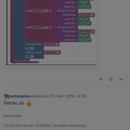
0
rantanplan
schrieb am
21. Feb. 2019, 14:05
zuletzt editiert von
Offline
Genau so
Rantanplan
CCU3 / MS Server 2019(VM) / Scripten mit Blockly