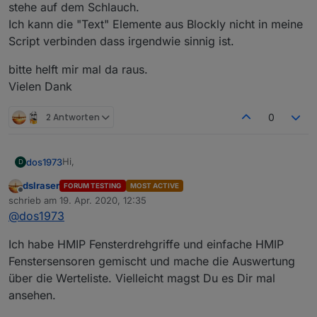
stehe auf dem Schlauch.
Ich kann die "Text" Elemente aus Blockly nicht in meine
Script verbinden dass irgendwie sinnig ist.
bitte helft mir mal da raus.
Vielen Dank
2 Antworten
0
Hi,
dos1973
D
dslraser
FORUM TESTING
MOST ACTIVE
ich versuche ein "letztes Komma" in meinem DP zu
Offline
schrieb am
19. Apr. 2020, 12:35
entfernen, aber egal wo ich ansetze es zerschiesst
zuletzt editiert von
@
dos1973
mir mein Blockly. Es gibt ein Haufen Fenster Status
mein Blockly ist bestimmt nich so elegant wieviele
Script die aber irgendwie nie alles abgedeckt haben,
andere... aber naja ;-)
was ich gerne wollte. Ich also nachfolgendes Blockly
Ich habe HMIP Fensterdrehgriffe und einfache HMIP
ich gehe reagier auf die Trigger der HM Fenstergriffe
und es funktioniert einwandfrei nur habe ich eben ein
und schreibe abhängig davon in variable den Namen
Fenstersensoren gemischt und mache die Auswertung
"letztes Komma" in meinem DP, das ich aus
der Fenster.
über die Werteliste. Vielleicht magst Du es Dir mal
"Perfektionsgründen" gerne weg hätte.
ansehen.