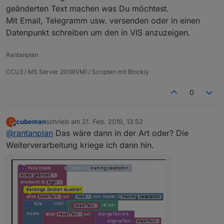
geänderten Text machen was Du möchtest.
Mit Email, Telegramm usw. versenden oder in einen
Datenpunkt schreiben um den in VIS anzuzeigen.
Rantanplan
CCU3 / MS Server 2019(VM) / Scripten mit Blockly
0
cubeman
schrieb am
21. Feb. 2019, 13:52
C
zuletzt editiert von
Offline
@
rantanplan
Das wäre dann in der Art oder? Die
Weiterverarbeitung kriege ich dann hin.