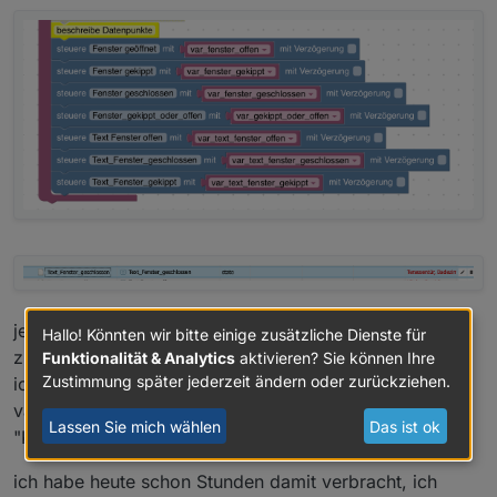
jetzt ist wie bereit gesagt, das letzte Komma im Text
Hallo! Könnten wir bitte einige zusätzliche Dienste für
zuviel.
Funktionalität & Analytics
aktivieren? Sie können Ihre
Zustimmung später jederzeit ändern oder zurückziehen.
ich müsste alle den Inhalt meiner variable "
var_text_fenster_geschlossen" einlesen und das letzte
Lassen Sie mich wählen
Das ist ok
"Komma" entfernen, bevor ich den Datenpunkt fülle.
ich habe heute schon Stunden damit verbracht, ich