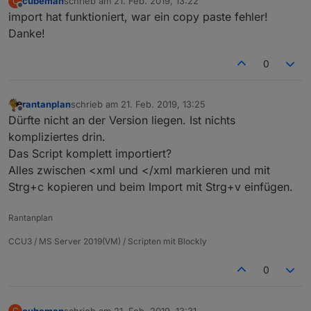
cubeman
schrieb am
21. Feb. 2019, 13:22
C
zuletzt editiert von
Offline
import hat funktioniert, war ein copy paste fehler!
Danke!
0
rantanplan
schrieb am
21. Feb. 2019, 13:25
zuletzt editiert von
Offline
Dürfte nicht an der Version liegen. Ist nichts
kompliziertes drin.
Das Script komplett importiert?
Alles zwischen <xml und </xml markieren und mit
Strg+c kopieren und beim Import mit Strg+v einfügen.
Rantanplan
CCU3 / MS Server 2019(VM) / Scripten mit Blockly
0
cubeman
schrieb am
21. Feb. 2019, 13:31
C