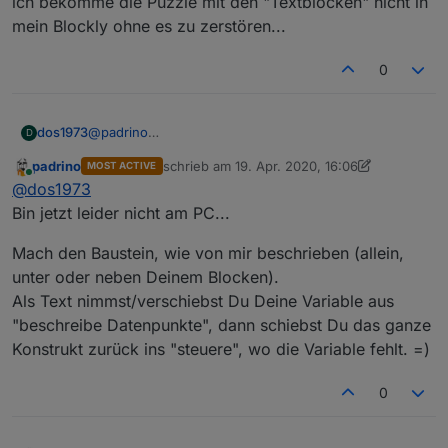
ich bekomme die Puzzle mit den "Textblöcken" nicht in
mein Blockly ohne es zu zerstören...
0
dos1973
@
padrino
D
ich bekomme die Puzzle mit den "Textblöcken" nicht
padrino
schrieb am
19. Apr. 2020, 16:06
MOST ACTIVE
in mein Blockly ohne es zu zerstören...
zuletzt editiert von padrino
Online
@
dos1973
Bin jetzt leider nicht am PC...
Mach den Baustein, wie von mir beschrieben (allein,
unter oder neben Deinem Blocken).
Als Text nimmst/verschiebst Du Deine Variable aus
"beschreibe Datenpunkte", dann schiebst Du das ganze
Konstrukt zurück ins "steuere", wo die Variable fehlt. =)
0
Am Ende schreibe ich die Variablen in die
Datenpunkte