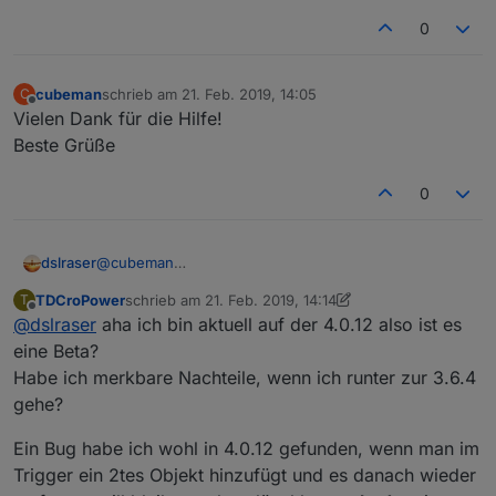
0
cubeman
schrieb am
21. Feb. 2019, 14:05
C
zuletzt editiert von
Offline
Vielen Dank für die Hilfe!
Beste Grüße
0
dslraser
@
cubeman
Welche Javasript-Adapter Version hast Du ? (alles
TDCroPower
schrieb am
21. Feb. 2019, 14:14
T
größer 3.6.4 ist Beta und hat noch Fehler)
zuletzt editiert von TDCroPower
Offline
@
dslraser
aha ich bin aktuell auf der 4.0.12 also ist es
eine Beta?
Habe ich merkbare Nachteile, wenn ich runter zur 3.6.4
gehe?
Ein Bug habe ich wohl in 4.0.12 gefunden, wenn man im
Trigger ein 2tes Objekt hinzufügt und es danach wieder