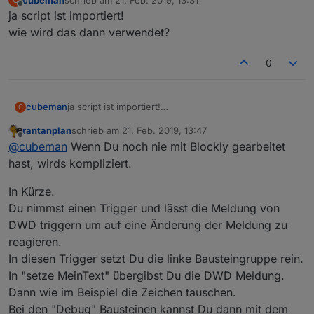
zuletzt editiert von
Offline
ja script ist importiert!
wie wird das dann verwendet?
0
cubeman
ja script ist importiert!
C
wie wird das dann verwendet?
rantanplan
schrieb am
21. Feb. 2019, 13:47
zuletzt editiert von
Offline
@
cubeman
Wenn Du noch nie mit Blockly gearbeitet
hast, wirds kompliziert.
In Kürze.
Du nimmst einen Trigger und lässt die Meldung von
DWD triggern um auf eine Änderung der Meldung zu
reagieren.
In diesen Trigger setzt Du die linke Bausteingruppe rein.
In "setze MeinText" übergibst Du die DWD Meldung.
Dann wie im Beispiel die Zeichen tauschen.
Bei den "Debug" Bausteinen kannst Du dann mit dem