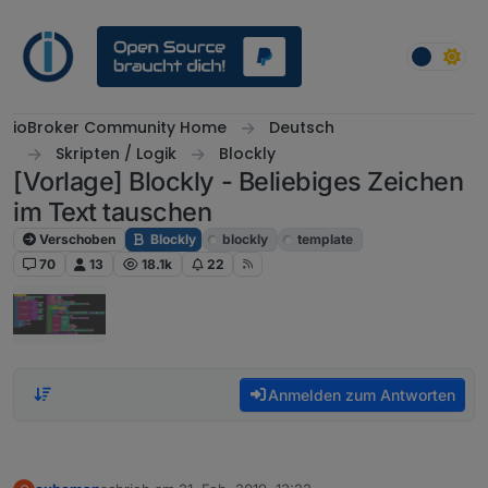
Weiter zum Inhalt
ioBroker Community Home
Deutsch
Skripten / Logik
Blockly
[Vorlage] Blockly - Beliebiges Zeichen
im Text tauschen
Verschoben
Blockly
blockly
template
70
13
18.1k
22
Anmelden zum Antworten