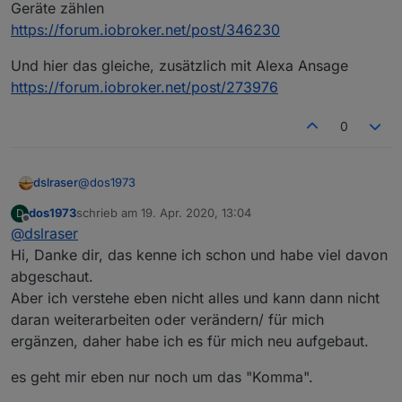
Geräte zählen
https://forum.iobroker.net/post/346230
Und hier das gleiche, zusätzlich mit Alexa Ansage
https://forum.iobroker.net/post/273976
0
@
dos1973
dslraser
dos1973
schrieb am
19. Apr. 2020, 13:04
D
Ich habe HMIP Fensterdrehgriffe und einfache HMIP
zuletzt editiert von
Offline
@
dslraser
Fenstersensoren gemischt und mache die
Auswertung über die Werteliste. Vielleicht magst Du
Geräte zählen
Hi, Danke dir, das kenne ich schon und habe viel davon
es Dir mal ansehen.
https://forum.iobroker.net/post/346230
abgeschaut.
Und hier das gleiche, zusätzlich mit Alexa Ansage
Aber ich verstehe eben nicht alles und kann dann nicht
https://forum.iobroker.net/post/273976
daran weiterarbeiten oder verändern/ für mich
ergänzen, daher habe ich es für mich neu aufgebaut.
es geht mir eben nur noch um das "Komma".