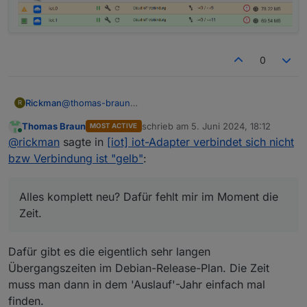
0
@
thomas-braun
Rickman
R
ok...
Thomas Braun
schrieb am
5. Juni 2024, 18:12
MOST ACTIVE
Alles komplett neu? Dafür fehlt mir im Moment die
Was mich jedenfalls wundert ist, dass die eine Instanz
zuletzt editiert von
Online
@
rickman
sagte in
[iot] iot-Adapter verbindet sich nicht
Zeit. Ist ja nicht so, dass nur iobroker auf dem Raspi
ohne Probleme läuft und die andere nicht.
läuft. evcc und pivccu ist auch noch drauf...
Kann man da nicht irgendwo was testen um es
bzw Verbindung ist "gelb"
:
Debian 10 hatte ich nur wegen dem blöden deconz,
wieder ans Laufen zu bekommen?
welches ich nicht mehr verwende.
Alles komplett neu? Dafür fehlt mir im Moment die
Zeit.
Dafür gibt es die eigentlich sehr langen
Übergangszeiten im Debian-Release-Plan. Die Zeit
muss man dann in dem 'Auslauf'-Jahr einfach mal
finden.