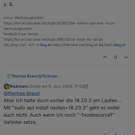
        500 https://deb.nodesource.com/node_2
z. B.
     10.24.0~dfsg-1~deb10u3 500

Linux-Werkzeugkasten:
https://forum.iobroker.net/topic/42952/der-kleine-iobroker-linux-
werkzeugkasten
NodeJS Fixer Skript:
https://forum.iobroker.net/topic/68035/iob-node-fix-skript
iob_diag: curl -sLf -o
diag.sh
https://iobroker.net/diag.sh && bash
diag.sh
0
@
Rickman
Thomas Braun
Nein, ich meine auch die aktuelle 18.irgendwas
Rickman
schrieb am
5. Juni 2024, 17:52
R
baut nicht mehr gegen die alte glibc.
zuletzt editiert von Rickman
6. Mai 2024, 19:56
Offline
@
thomas-braun
Du musst schon genaue Versionsnummern
z. B.
angeben.
Aber ich hatte doch vorher die 18.20.3 am Laufen...
Also
Mit "sudo apt install nodejs=18.20.3" geht es leider
auch nicht. Auch wenn ich noch "-1nodesource1"
dahinter setze.