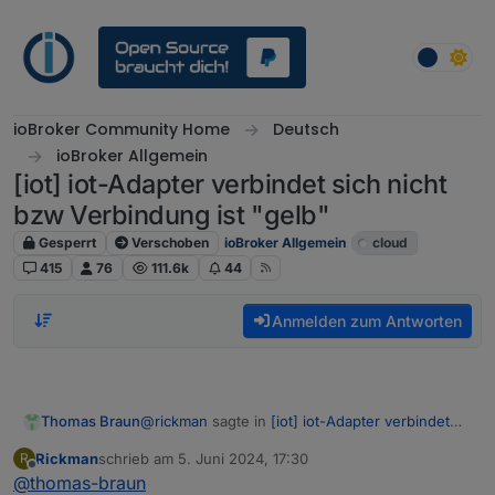
Weiter zum Inhalt
ioBroker Community Home
Deutsch
ioBroker Allgemein
[iot] iot-Adapter verbindet sich nicht
bzw Verbindung ist "gelb"
Gesperrt
Verschoben
ioBroker Allgemein
cloud
415
76
111.6k
44
Anmelden zum Antworten
@
rickman
sagte in
[iot] iot-Adapter verbindet
Thomas Braun
sich nicht bzw Verbindung ist "gelb"
:
Rickman
schrieb am
5. Juni 2024, 17:30
R
zuletzt editiert von
Offline
@
thomas-braun
Mit welcher Begründung nodejs auf 20?