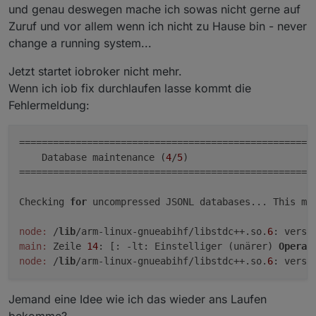
und genau deswegen mache ich sowas nicht gerne auf
Zuruf und vor allem wenn ich nicht zu Hause bin - never
Weil es die derzeitige Empfehlung für den
ioBroker ist.
change a running system...
Macht man das dann einfach mit "iob
Jetzt startet iobroker nicht mehr.
nodejs-update 20"?
Wenn ich iob fix durchlaufen lasse kommt die
Ja, genau damit.
Fehlermeldung:
=====================================================
    Database maintenance (
4
/
5
)

=====================================================
Checking 
for
 uncompressed JSONL databases... This mi
node:
 /
lib
/arm-linux-gnueabihf/libstdc++.so.
6
: versi
main:
 Zeile 
14
: [: -lt: Einstelliger (unärer) 
Operat
node:
 /
lib
/arm-linux-gnueabihf/libstdc++.so.
6
: versi
Jemand eine Idee wie ich das wieder ans Laufen