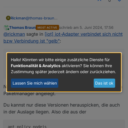
0
Rickman
@
thomas-braun
R
Aber ich hatte doch vorher die 18.20.3 am Laufen...
Thomas Braun
schrieb am
5. Juni 2024, 17:56
MOST ACTIVE
Mit "sudo apt install nodejs=18.20.3" geht es leider
zuletzt editiert von
Online
@
rickman
sagte in
[iot] iot-Adapter verbindet sich nicht
auch nicht. Auch wenn ich noch "-1nodesource1"
dahinter setze.
bzw Verbindung ist "gelb"
:
Mit "sudo apt install nodejs=18.20.3" geht es leider
Hallo! Könnten wir bitte einige zusätzliche Dienste für
auch nicht. Auch wenn ich noch "-1nodesource1"
Funktionalität & Analytics
aktivieren? Sie können Ihre
dahinter setze.
Zustimmung später jederzeit ändern oder zurückziehen.
Lassen Sie mich wählen
Das ist ok
Nein, natürlich nicht. Der 18er-Zweig ist nicht in deinem
Paketmanager angelegt.
Du kannst nur diese Versionen herauspicken, die auch
in der Auslage liegen. Also die aus der