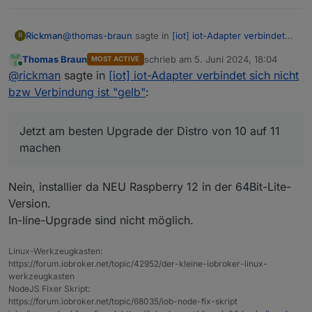
@
thomas-braun
sagte in
[iot] iot-Adapter verbindet
Rickman
R
sich nicht bzw Verbindung ist "gelb"
:
Thomas Braun
schrieb am
5. Juni 2024, 18:04
MOST ACTIVE
zuletzt editiert von
Online
sudo apt policy nodejs
@
rickman
sagte in
[iot] iot-Adapter verbindet sich nicht
bzw Verbindung ist "gelb"
:
läuft - iobroker startet schon mal wieder. Danke Dir
schon mal dafür!!! :)
Jetzt am besten Upgrade der Distro von 10 auf 11
Jetzt am besten Upgrade der Distro von 10 auf 11
machen
machen und dann erneut "iob nodejs-update 20"?
Natürlich immer begleitet von Backups!
Das mache ich aber erst, wenn ich wieder vor Ort zu
Nein, installier da NEU Raspberry 12 in der 64Bit-Lite-
Hause bin. Muss meine Frau halt mal wieder die
Version.
guten alten Schalter verwenden...
In-line-Upgrade sind nicht möglich.
Linux-Werkzeugkasten:
https://forum.iobroker.net/topic/42952/der-kleine-iobroker-linux-
werkzeugkasten
NodeJS Fixer Skript:
https://forum.iobroker.net/topic/68035/iob-node-fix-skript