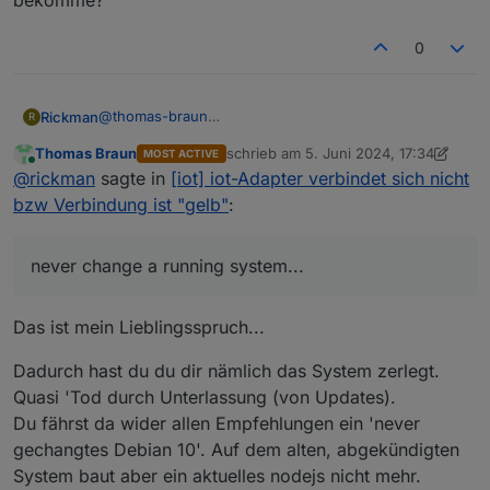
bekomme?
0
@
thomas-braun
Rickman
R
und genau deswegen mache ich sowas nicht gerne
Thomas Braun
schrieb am
5. Juni 2024, 17:34
MOST ACTIVE
auf Zuruf und vor allem wenn ich nicht zu Hause bin -
Jetzt startet iobroker nicht mehr.
zuletzt editiert von Thomas Braun
6. M
Online
@
rickman
sagte in
[iot] iot-Adapter verbindet sich nicht
never change a running system...
Wenn ich iob fix durchlaufen lasse kommt die
Fehlermeldung:
=============================================
bzw Verbindung ist "gelb"
:
    Database maintenance (4/5)

Jemand eine Idee wie ich das wieder ans Laufen
=============================================
bekomme?
never change a running system...
Checking for uncompressed JSONL databases... 
Das ist mein Lieblingsspruch...
node: /lib/arm-linux-gnueabihf/libstdc++.so.6
main: Zeile 14: [: -lt: Einstelliger (unärer)
Dadurch hast du du dir nämlich das System zerlegt.
Quasi 'Tod durch Unterlassung (von Updates).
Du fährst da wider allen Empfehlungen ein 'never
gechangtes Debian 10'. Auf dem alten, abgekündigten
System baut aber ein aktuelles nodejs nicht mehr.