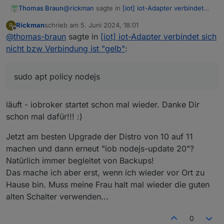
@
rickman
sagte in
[iot] iot-Adapter verbindet
Thomas Braun
sich nicht bzw Verbindung ist "gelb"
:
Rickman
schrieb am
5. Juni 2024, 18:01
R
zuletzt editiert von
Offline
@
thomas-braun
sagte in
Mit "sudo apt install nodejs=18.20.3" geht
[iot] iot-Adapter verbindet sich
es leider auch nicht. Auch wenn ich noch
nicht bzw Verbindung ist "gelb"
:
Nein, natürlich nicht. Der 18er-Zweig ist nicht in
"-1nodesource1" dahinter setze.
deinem Paketmanager angelegt.
Du kannst nur diese Versionen herauspicken,
sudo apt policy nodejs
die auch in der Auslage liegen. Also die aus der
läuft - iobroker startet schon mal wieder. Danke Dir
Ändere in der
schon mal dafür!!! :)
/etc/apt/sources.list.d/nodesource.list die 20
gegen eine 18.
sudo apt update

Jetzt am besten Upgrade der Distro von 10 auf 11
und du kannst eine 18er-Version ranziehen. Ich
machen und dann erneut "iob nodejs-update 20"?
vermute allerdings, das auch eine frühe 20er
Natürlich immer begleitet von Backups!
funktioniert.
Das mache ich aber erst, wenn ich wieder vor Ort zu
Hause bin. Muss meine Frau halt mal wieder die guten
alten Schalter verwenden...
0