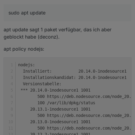
Das ist mein Lieblingsspruch...
sudo apt update
Dadurch hast du du dir nämlich das System
zerlegt. Quasi 'Tod durch Unterlassung (von
Updates).
sudo apt update

apt update sagt 1 paket verfügbar, das ich aber
Du fährst da wider allen Empfehlungen ein
geblockt habe (deconz).
sagt?
'never gechangtes Debian 10'. Auf dem alten,
abgekündigten System baut aber ein aktuelles
apt policy nodejs:
nodejs nicht mehr.
nodejs:
  Installiert:           20.14.0-1nodesource1
  Installationskandidat: 20.14.0-1nodesource1
  Versionstabelle:
 *** 20.14.0-1nodesource1 1001
        500 https://deb.nodesource.com/node_20.x
        100 /var/lib/dpkg/status
     20.13.1-1nodesource1 1001
        500 https://deb.nodesource.com/node_20.x
     20.13.0-1nodesource1 1001
        500 https://deb.nodesource.com/node_20.x
     20.12.2-1nodesource1 1001