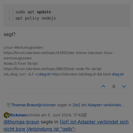
sudo apt 
update
apt policy nodejs
sagt?
Linux-Werkzeugkasten:
https://forum.iobroker.net/topic/42952/der-kleine-iobroker-linux-
werkzeugkasten
NodeJS Fixer Skript:
https://forum.iobroker.net/topic/68035/iob-node-fix-skript
iob_diag: curl -sLf -o
diag.sh
https://iobroker.net/diag.sh && bash
diag.sh
0
@
rickman
sagte in
[iot] iot-Adapter verbindet
Thomas Braun
sich nicht bzw Verbindung ist "gelb"
:
Rickman
schrieb am
5. Juni 2024, 17:42
R
zuletzt editiert von Rickman
6. Mai 2024, 19:47
Offline
@
thomas-braun
sagte in
never change a running system...
[iot] iot-Adapter verbindet sich
nicht bzw Verbindung ist "gelb"
: