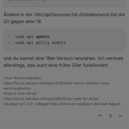
Ändere in der /etc/apt/sources.list.d/nodesource.list die
20 gegen eine 18.
sudo apt 
update
sudo apt policy nodejs
und du kannst eine 18er-Version ranziehen. Ich vermute
allerdings, das auch eine frühe 20er funktioniert.
Linux-Werkzeugkasten:
https://forum.iobroker.net/topic/42952/der-kleine-iobroker-linux-
werkzeugkasten
NodeJS Fixer Skript:
https://forum.iobroker.net/topic/68035/iob-node-fix-skript
iob_diag: curl -sLf -o
diag.sh
https://iobroker.net/diag.sh && bash
diag.sh
0