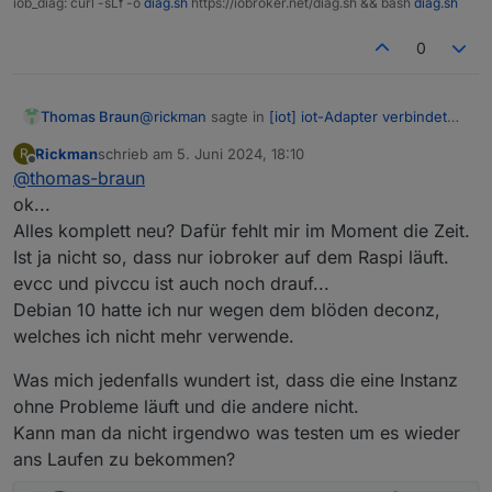
iob_diag: curl -sLf -o
diag.sh
https://iobroker.net/diag.sh && bash
diag.sh
0
@
rickman
sagte in
[iot] iot-Adapter verbindet
Thomas Braun
sich nicht bzw Verbindung ist "gelb"
:
Rickman
schrieb am
5. Juni 2024, 18:10
R
zuletzt editiert von
Offline
@
thomas-braun
Jetzt am besten Upgrade der Distro von 10
auf 11 machen
ok...
Nein, installier da NEU Raspberry 12 in der
Alles komplett neu? Dafür fehlt mir im Moment die Zeit.
64Bit-Lite-Version.
Ist ja nicht so, dass nur iobroker auf dem Raspi läuft.
In-line-Upgrade sind nicht möglich.
evcc und pivccu ist auch noch drauf...
Debian 10 hatte ich nur wegen dem blöden deconz,
welches ich nicht mehr verwende.
Was mich jedenfalls wundert ist, dass die eine Instanz
ohne Probleme läuft und die andere nicht.
Kann man da nicht irgendwo was testen um es wieder
ans Laufen zu bekommen?