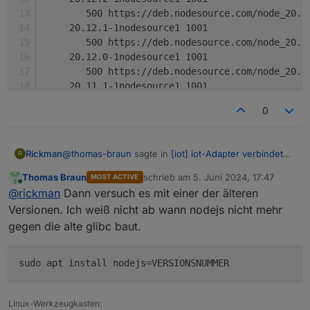
        500 https://deb.nodesource.com/node_20.x
     20.12.1-1nodesource1 1001
        500 https://deb.nodesource.com/node_20.x
     20.12.0-1nodesource1 1001
        500 https://deb.nodesource.com/node_20.x
     20.11.1-1nodesource1 1001
        500 https://deb.nodesource.com/node_20.x
0
     20.11.0-1nodesource1 1001
        500 https://deb.nodesource.com/node_20.x
     20.10.0-1nodesource1 1001
@
thomas-braun
sagte in
[iot] iot-Adapter verbindet
Rickman
R
        500 https://deb.nodesource.com/node_20.x
sich nicht bzw Verbindung ist "gelb"
:
     20.9.0-1nodesource1 1001
Thomas Braun
schrieb am
5. Juni 2024, 17:47
MOST ACTIVE
zuletzt editiert von
Online
        500 https://deb.nodesource.com/node_20.x
sudo apt update
@
rickman
Dann versuch es mit einer der älteren
     20.8.1-1nodesource1 1001
Versionen. Ich weiß nicht ab wann nodejs nicht mehr
        500 https://deb.nodesource.com/node_20.x
gegen die alte glibc baut.
apt update sagt 1 paket verfügbar, das ich aber
     20.8.0-1nodesource1 1001
geblockt habe (deconz).
        500 https://deb.nodesource.com/node_20.x
apt policy nodejs:
     20.7.0-1nodesource1 1001
        500 https://deb.nodesource.com/node_20.x
nodejs:

     20.6.1-1nodesource1 1001
  Installiert:           20.14.0-1nodesource1
Linux-Werkzeugkasten:
        500 https://deb.nodesource.com/node_20.x
  Installationskandidat: 20.14.0-1nodesource1