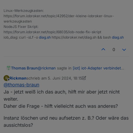
Linux-Werkzeugkasten:
https://forum.iobroker.net/topic/42952/der-kleine-iobroker-linux-
werkzeugkasten
NodeJS Fixer Skript:
https://forum.iobroker.net/topic/68035/iob-node-fix-skript
iob_diag: curl -sLf -o
diag.sh
https://iobroker.net/diag.sh && bash
diag.sh
0
@
rickman
sagte in
[iot] iot-Adapter verbindet
Thomas Braun
sich nicht bzw Verbindung ist "gelb"
:
Rickman
schrieb am
5. Juni 2024, 18:15
R
zuletzt editiert von Rickman
6. Mai 2024, 21:24
Offline
@
thomas-braun
Alles komplett neu? Dafür fehlt mir im
Moment die Zeit.
Ja - jetzt weiß ich das auch, hilft mir aber jetzt nicht
Dafür gibt es die eigentlich sehr langen
weiter.
Übergangszeiten im Debian-Release-Plan. Die
Daher die Frage - hilft vielleicht auch was anderes?
Zeit muss man dann in dem 'Auslauf'-Jahr
einfach mal finden.
Instanz löschen und neu aufsetzen z. B.? Oder wäre das
aussichtslos?