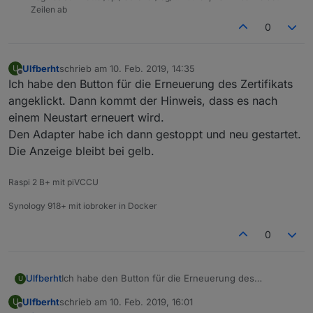
Zeilen ab
0
Ulfberht
schrieb am
10. Feb. 2019, 14:35
U
zuletzt editiert von
Offline
Ich habe den Button für die Erneuerung des Zertifikats
angeklickt. Dann kommt der Hinweis, dass es nach
einem Neustart erneuert wird.
Den Adapter habe ich dann gestoppt und neu gestartet.
Die Anzeige bleibt bei gelb.
Raspi 2 B+ mit piVCCU
Synology 918+ mit iobroker in Docker
0
Ulfberht
Ich habe den Button für die Erneuerung des
U
Zertifikats angeklickt. Dann kommt der Hinweis, dass
Ulfberht
schrieb am
10. Feb. 2019, 16:01
U
es nach einem Neustart erneuert wird.
zuletzt editiert von
Offline