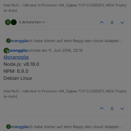
Intel NUC - ioBroker in Proxmox-VM, Zigbee TCP CC2652P2, MG4 Trophy
(e-Auto)
O
2 Antworten
0
oranggila
Ich habe bisher auf dem Raspy den cloud-Adapter
O
benutzt für IFTTT. Nun bin ich auf NUC umgezogen
oranggila
schrieb am
11. Juni 2019, 20:10
O
und alle Adapter laufen, nur der cloud-Adapter bleibt
zuletzt editiert von
Offline
@
oranggila
gelb. Hier im Forum habe ich erfahren, das jetzt der
iot-Adapter genutzt werden soll. Also cloud-Adapter
Node.js: v8.16.0
deaktiviert und iot aktiviert. Leider bleibt auch dieser
NPM: 6.9.0
gelb. Hier das log:
Debian Linux
Intel NUC - ioBroker in Proxmox-VM, Zigbee TCP CC2652P2, MG4 Trophy
(e-Auto)
0
Login auf
iobroker.pro
klappt, aber dort steht:
IOBROKER IST NOCH NICHT VERBUNDEN....
oranggila
Ich habe bisher auf dem Raspy den cloud-Adapter
Ich habe im iot.0
iobroker.pro
credentials eingetragen
O