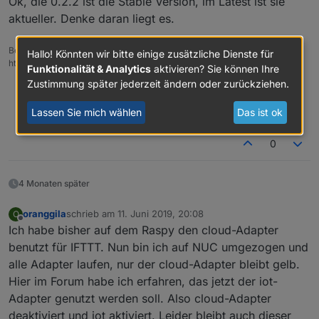
Ok, die 0.2.2 ist die Stable Version, im Latest ist sie
aktueller. Denke daran liegt es.
Beitrag hat geholfen? Votet rechts unten im Beitrag :-)
Hallo! Könnten wir bitte einige zusätzliche Dienste für
https://paypal.me/Apollon77 / https://github.com/sponsors/Apollon77
Funktionalität & Analytics
aktivieren? Sie können Ihre
Zustimmung später jederzeit ändern oder zurückziehen.
Debug-Log für Instanz einschalten? Admin -> Instanzen ->
Expertenmodus -> Instanz aufklappen - Loglevel ändern
Lassen Sie mich wählen
Das ist ok
Logfiles auf Platte /opt/iobroker/log/… nutzen, Admin schneidet
Zeilen ab
0
4 Monaten später
oranggila
schrieb am
11. Juni 2019, 20:08
O
zuletzt editiert von
Offline
Ich habe bisher auf dem Raspy den cloud-Adapter
benutzt für IFTTT. Nun bin ich auf NUC umgezogen und
alle Adapter laufen, nur der cloud-Adapter bleibt gelb.
Hier im Forum habe ich erfahren, das jetzt der iot-
Adapter genutzt werden soll. Also cloud-Adapter
deaktiviert und iot aktiviert. Leider bleibt auch dieser