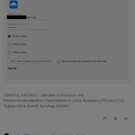
UDM Pro, Intel NUC - ioBroker in Proxmox-VM,
PiHole+Grafana&Influx+TasmoAdmin in LXCs, Raspberry Pi3 (als CCU),
Zigbee-Stick Sonoff, Synology DS918+
0