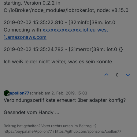
starting. Version 0.2.2 in
C:/ioBroker/node_modules/iobroker.iot, node: v8.15.0
2019-02-02 15:35:22.810 - [32minfo[39m: iot.0
Connecting with
xxxxxxxxxxxxxx.iot.eu-west-
1.amazonaws.com
2019-02-02 15:35:24.782 - [31merror[39m: iot.0 {}
Ich weiß leider nicht weiter, was es sein könnte.
0
apollon77
schrieb am
2. Feb. 2019, 15:03
zuletzt editiert von
Offline
Verbindungszertifikate erneuert über adapter konfig?
Gesendet vom Handy …
Beitrag hat geholfen? Votet rechts unten im Beitrag :-)
https://paypal.me/Apollon77 / https://github.com/sponsors/Apollon77