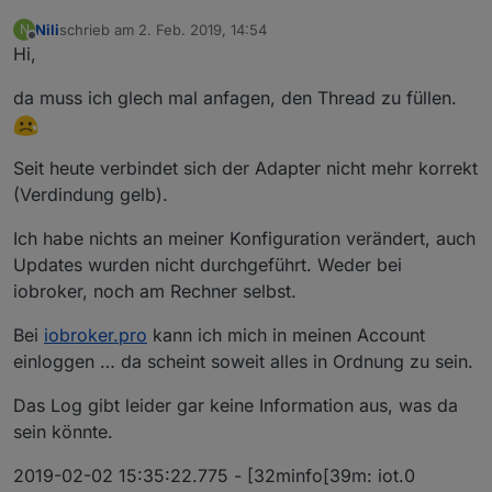
Nili
schrieb am
2. Feb. 2019, 14:54
N
zuletzt editiert von
Offline
Hi,
da muss ich glech mal anfagen, den Thread zu füllen.
Seit heute verbindet sich der Adapter nicht mehr korrekt
(Verdindung gelb).
Ich habe nichts an meiner Konfiguration verändert, auch
Updates wurden nicht durchgeführt. Weder bei
iobroker, noch am Rechner selbst.
Bei
iobroker.pro
kann ich mich in meinen Account
einloggen … da scheint soweit alles in Ordnung zu sein.
Das Log gibt leider gar keine Information aus, was da
sein könnte.
2019-02-02 15:35:22.775 - [32minfo[39m: iot.0