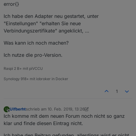
error{}
Ich habe den Adapter neu gestartet, unter
"Einstellungen" "erhalten Sie neue
Verbindungszertifikate" angeklickt, …
Was kann ich noch machen?
Ich nutze die pro-Version.
Raspi 2 B+ mit piVCCU
Synology 918+ mit iobroker in Docker
1
Ulfberht
schrieb am
10. Feb. 2019, 13:26
U
zuletzt editiert von Ulfberht
2. Okt. 2019, 14:28
Offline
Ich komme mit dem neuen Forum noch nicht so ganz
klar und finde diesen Eintrag nicht.
Ich habe den Beitrag gefunden, allerdings wird er nicht