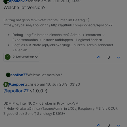
apollon77
schrieb am
15. Juli 2019, 19:59
zuletzt editiert von
Offline
Welche iot Version?
Beitrag hat geholfen? Votet rechts unten im Beitrag :-)
https://paypal.me/Apollon77 / https://github.com/sponsors/Apollon77
Debug-Log für Instanz einschalten? Admin -> Instanzen ->
Expertenmodus -> Instanz aufklappen - Loglevel ändern
Logfiles auf Platte /opt/iobroker/log/… nutzen, Admin schneidet
Zeilen ab
K
2 Antworten
0
apollon77
Welche iot Version?
Kueppert
schrieb am
16. Juli 2019, 03:20
K
zuletzt editiert von
Offline
@
apollon77
v1.0.0 ;)
UDM Pro, Intel NUC - ioBroker in Proxmox-VM,
PiHole+Grafana&Influx+TasmoAdmin in LXCs, Raspberry Pi3 (als CCU),
Zigbee-Stick Sonoff, Synology DS918+
0