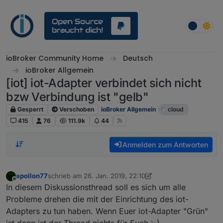
Weiter zum Inhalt
ioBroker Community Home
Deutsch
ioBroker Allgemein
[iot] iot-Adapter verbindet sich nicht
bzw Verbindung ist "gelb"
Gesperrt
Verschoben
ioBroker Allgemein
cloud
415
76
111.9k
44
Anmelden zum Antworten
apollon77
schrieb am
26. Jan. 2019, 22:10
zuletzt editiert von eric2905
2. Okt. 2019, 05:22
Offline
In diesem Diskussionsthread soll es sich um alle
Probleme drehen die mit der Einrichtung des iot-
Adapters zu tun haben. Wenn Euer iot-Adapter "Grün"