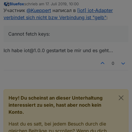
Bluefox
schrieb am
17. Juli 2019, 10:00
zuletzt editiert von
Offline
Участник
@
Kueppert
написал в
[iot] iot-Adapter
verbindet sich nicht bzw Verbindung ist "gelb"
:
Cannot fetch keys:
Ich habe iot@1.0.0 gestartet be mir und es geht...
0
Hey! Du scheinst an dieser Unterhaltung
interessiert zu sein, hast aber noch kein
Konto.
Hast du es satt, bei jedem Besuch durch die
gleichen Beiträge zu scrollen? Wenn du dich