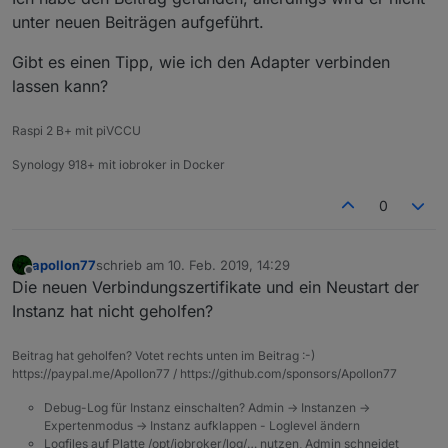
unter neuen Beiträgen aufgeführt.
Gibt es einen Tipp, wie ich den Adapter verbinden
lassen kann?
Raspi 2 B+ mit piVCCU
Synology 918+ mit iobroker in Docker
0
apollon77
schrieb am
10. Feb. 2019, 14:29
zuletzt editiert von
Offline
Die neuen Verbindungszertifikate und ein Neustart der
Instanz hat nicht geholfen?
Beitrag hat geholfen? Votet rechts unten im Beitrag :-)
https://paypal.me/Apollon77 / https://github.com/sponsors/Apollon77
Debug-Log für Instanz einschalten? Admin -> Instanzen ->
Expertenmodus -> Instanz aufklappen - Loglevel ändern
Logfiles auf Platte /opt/iobroker/log/… nutzen, Admin schneidet