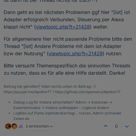
ist dann ist der Thread nichts für Euch :-)
Dann geht es bei nächsten Problemen ggf hier "[iot] iot
Adapter erfolgreich Verbunden, Steuerung per Alexa
klappt nicht" (
viewtopic.php?t=21428
) weiter.
Für allgemeinere hier nicht passende Probleme bitte den
Thread "[iot] Andere Probleme mit dem iot-Adapter
bzw der Nutzung" (
viewtopic.php?t=21429
) nutzen.
Bitte versucht Themenspezifisch die sinnvollen Threads
zu nutzen, dass es für alle eine Hilfe darstellt. Danke!
Beitrag hat geholfen? Votet rechts unten im Beitrag :-)
https://paypal.me/Apollon77 / https://github.com/sponsors/Apollon77
Debug-Log für Instanz einschalten? Admin -> Instanzen ->
Expertenmodus -> Instanz aufklappen - Loglevel ändern
Logfiles auf Platte /opt/iobroker/log/… nutzen, Admin schneidet
Zeilen ab
3 Antworten
0