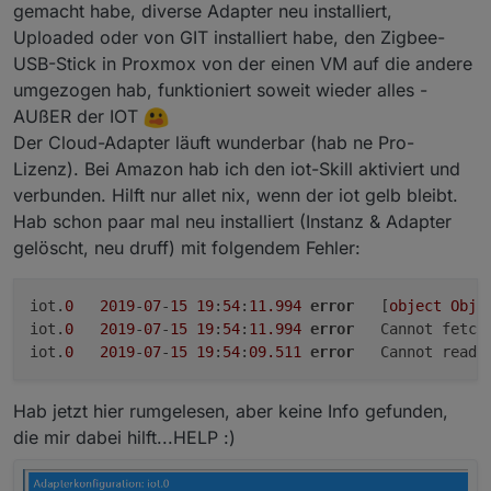
gemacht habe, diverse Adapter neu installiert,
Uploaded oder von GIT installiert habe, den Zigbee-
USB-Stick in Proxmox von der einen VM auf die andere
umgezogen hab, funktioniert soweit wieder alles -
AUßER der IOT
Der Cloud-Adapter läuft wunderbar (hab ne Pro-
Lizenz). Bei Amazon hab ich den iot-Skill aktiviert und
verbunden. Hilft nur allet nix, wenn der iot gelb bleibt.
Hab schon paar mal neu installiert (Instanz & Adapter
gelöscht, neu druff) mit folgendem Fehler:
iot.
0
2019
-
07
-
15
19
:
54
:
11.994
error
	[
object
Obje
iot.
0
2019
-
07
-
15
19
:
54
:
11.994
error
	Cannot fetch
iot.
0
2019
-
07
-
15
19
:
54
:
09.511
error
	Cannot read 
Hab jetzt hier rumgelesen, aber keine Info gefunden,
die mir dabei hilft...HELP :)