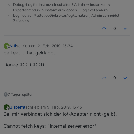
Debug-Log für Instanz einschalten? Admin -> Instanzen ->
Expertenmodus -> Instanz aufklappen - Loglevel ändern
Logfiles auf Platte /opt/iobroker/log/… nutzen, Admin schneidet
Zeilen ab
0
Nili
schrieb am
2. Feb. 2019, 15:34
N
zuletzt editiert von
Offline
perfekt … hat geklappt.
Danke :D :D :D :D
0
7 Tagen später
Ulfberht
schrieb am
9. Feb. 2019, 16:45
U
zuletzt editiert von
Offline
Bei mir verbindet sich der iot-Adapter nicht (gelb).
Cannot fetch keys: "Internal server error"