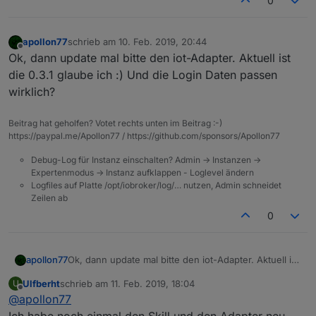
0
apollon77
schrieb am
10. Feb. 2019, 20:44
zuletzt editiert von
Offline
Ok, dann update mal bitte den iot-Adapter. Aktuell ist
die 0.3.1 glaube ich :) Und die Login Daten passen
wirklich?
Beitrag hat geholfen? Votet rechts unten im Beitrag :-)
https://paypal.me/Apollon77 / https://github.com/sponsors/Apollon77
Debug-Log für Instanz einschalten? Admin -> Instanzen ->
Expertenmodus -> Instanz aufklappen - Loglevel ändern
Logfiles auf Platte /opt/iobroker/log/… nutzen, Admin schneidet
Zeilen ab
0
apollon77
Ok, dann update mal bitte den iot-Adapter. Aktuell ist
die 0.3.1 glaube ich :) Und die Login Daten passen
Ulfberht
schrieb am
11. Feb. 2019, 18:04
U
wirklich?
zuletzt editiert von
Offline
@
apollon77