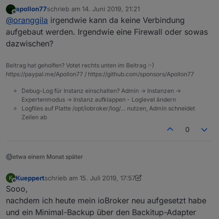
benutzt für IFTTT. Nun bin ich auf NUC umgezogen
und nur Amazon Alexa angehakt (brauche ich aber
apollon77
schrieb am
14. Juni 2019, 21:21
und alle Adapter laufen, nur der cloud-Adapter bleibt
eigentlich nicht, sondern nur IFTTT)
zuletzt editiert von
Offline
@
oranggila
irgendwie kann da keine Verbindung
gelb. Hier im Forum habe ich erfahren, das jetzt der
Unter "Services and IFTTT" habe ich den IFTTT
iot-Adapter genutzt werden soll. Also cloud-Adapter
Maker key eingetragen und "Get new service URL
aufgebaut werden. Irgendwie eine Firewall oder sowas
deaktiviert und iot aktiviert. Leider bleibt auch dieser
key" angefordert. Alle anderen Einstellungen sind
dazwischen?
gelb. Hier das log:
unverändert.
Beitrag hat geholfen? Votet rechts unten im Beitrag :-)
https://paypal.me/Apollon77 / https://github.com/sponsors/Apollon77
Debug-Log für Instanz einschalten? Admin -> Instanzen ->
Expertenmodus -> Instanz aufklappen - Loglevel ändern
Logfiles auf Platte /opt/iobroker/log/… nutzen, Admin schneidet
Zeilen ab
Login auf
iobroker.pro
klappt, aber dort steht:
IOBROKER IST NOCH NICHT VERBUNDEN....
0
Ich habe im iot.0
iobroker.pro
credentials eingetragen
und nur Amazon Alexa angehakt (brauche ich aber
eigentlich nicht, sondern nur IFTTT)
etwa einem Monat später
Unter "Services and IFTTT" habe ich den IFTTT
Maker key eingetragen und "Get new service URL
Kueppert
schrieb am
15. Juli 2019, 17:57
K
zuletzt editiert von Kueppert
key" angefordert. Alle anderen Einstellungen sind
Offline
Sooo,
unverändert.
nachdem ich heute mein ioBroker neu aufgesetzt habe
und ein Minimal-Backup über den Backitup-Adapter