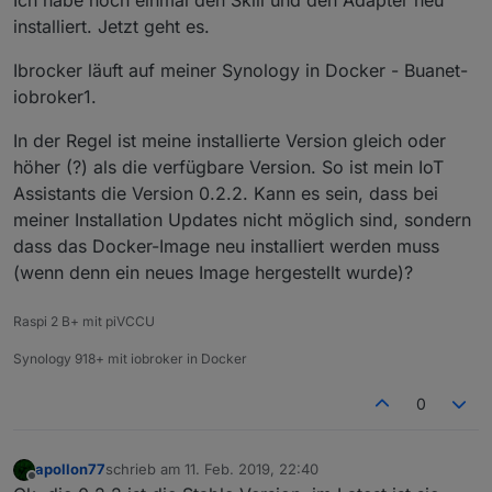
Ich habe noch einmal den Skill und den Adapter neu
installiert. Jetzt geht es.
Ibrocker läuft auf meiner Synology in Docker - Buanet-
iobroker1.
In der Regel ist meine installierte Version gleich oder
höher (?) als die verfügbare Version. So ist mein IoT
Assistants die Version 0.2.2. Kann es sein, dass bei
meiner Installation Updates nicht möglich sind, sondern
dass das Docker-Image neu installiert werden muss
(wenn denn ein neues Image hergestellt wurde)?
Raspi 2 B+ mit piVCCU
Synology 918+ mit iobroker in Docker
0
apollon77
schrieb am
11. Feb. 2019, 22:40
zuletzt editiert von
Offline