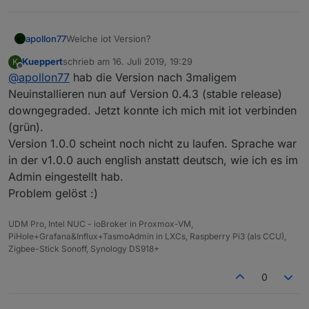
apollon77
Welche iot Version?
Kueppert
schrieb am
16. Juli 2019, 19:29
K
zuletzt editiert von
Offline
@
apollon77
hab die Version nach 3maligem
Neuinstallieren nun auf Version 0.4.3 (stable release)
downgegraded. Jetzt konnte ich mich mit iot verbinden
(grün).
Version 1.0.0 scheint noch nicht zu laufen. Sprache war
in der v1.0.0 auch english anstatt deutsch, wie ich es im
Admin eingestellt hab.
Problem gelöst :)
UDM Pro, Intel NUC - ioBroker in Proxmox-VM,
PiHole+Grafana&Influx+TasmoAdmin in LXCs, Raspberry Pi3 (als CCU),
Zigbee-Stick Sonoff, Synology DS918+
0