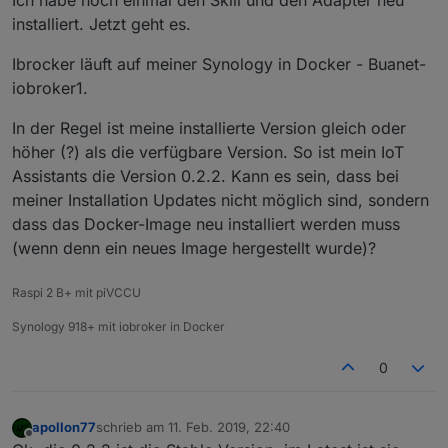
Ich habe noch einmal den Skill und den Adapter neu
installiert. Jetzt geht es.
Ibrocker läuft auf meiner Synology in Docker - Buanet-
iobroker1.
In der Regel ist meine installierte Version gleich oder
höher (?) als die verfügbare Version. So ist mein IoT
Assistants die Version 0.2.2. Kann es sein, dass bei
meiner Installation Updates nicht möglich sind, sondern
dass das Docker-Image neu installiert werden muss
(wenn denn ein neues Image hergestellt wurde)?
Raspi 2 B+ mit piVCCU
Synology 918+ mit iobroker in Docker
0
apollon77
schrieb am
11. Feb. 2019, 22:40
zuletzt editiert von
Offline