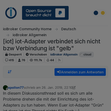
Weiter zum Inhalt
ioBroker Community Home
Deutsch
ioBroker Allgemein
[iot] iot-Adapter verbindet sich nicht
bzw Verbindung ist "gelb"
Gesperrt
Verschoben
ioBroker Allgemein
cloud
415
76
111.7k
44
Anmelden zum Antworten
apollon77
schrieb am
26. Jan. 2019, 22:10
zuletzt editiert von eric2905
2. Okt. 2019, 05:22
Offline
In diesem Diskussionsthread soll es sich um alle
Probleme drehen die mit der Einrichtung des iot-
Adapters zu tun haben. Wenn Euer iot-Adapter "Grün"