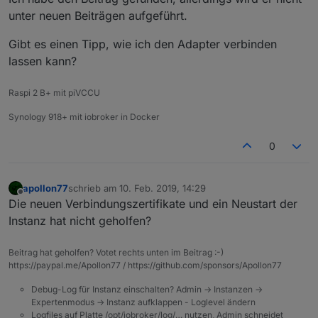
unter neuen Beiträgen aufgeführt.
Gibt es einen Tipp, wie ich den Adapter verbinden
lassen kann?
Raspi 2 B+ mit piVCCU
Synology 918+ mit iobroker in Docker
0
apollon77
schrieb am
10. Feb. 2019, 14:29
zuletzt editiert von
Offline
Die neuen Verbindungszertifikate und ein Neustart der
Instanz hat nicht geholfen?
Beitrag hat geholfen? Votet rechts unten im Beitrag :-)
https://paypal.me/Apollon77 / https://github.com/sponsors/Apollon77
Debug-Log für Instanz einschalten? Admin -> Instanzen ->
Expertenmodus -> Instanz aufklappen - Loglevel ändern
Logfiles auf Platte /opt/iobroker/log/… nutzen, Admin schneidet