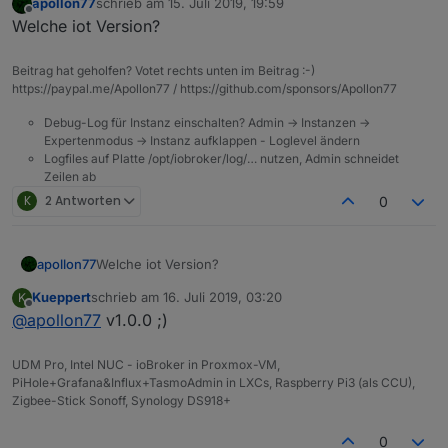
apollon77
schrieb am
15. Juli 2019, 19:59
zuletzt editiert von
Offline
Welche iot Version?
Beitrag hat geholfen? Votet rechts unten im Beitrag :-)
https://paypal.me/Apollon77 / https://github.com/sponsors/Apollon77
Debug-Log für Instanz einschalten? Admin -> Instanzen ->
Expertenmodus -> Instanz aufklappen - Loglevel ändern
Logfiles auf Platte /opt/iobroker/log/… nutzen, Admin schneidet
Zeilen ab
K
2 Antworten
0
apollon77
Welche iot Version?
Kueppert
schrieb am
16. Juli 2019, 03:20
K
zuletzt editiert von
Offline
@
apollon77
v1.0.0 ;)
UDM Pro, Intel NUC - ioBroker in Proxmox-VM,
PiHole+Grafana&Influx+TasmoAdmin in LXCs, Raspberry Pi3 (als CCU),
Zigbee-Stick Sonoff, Synology DS918+
0