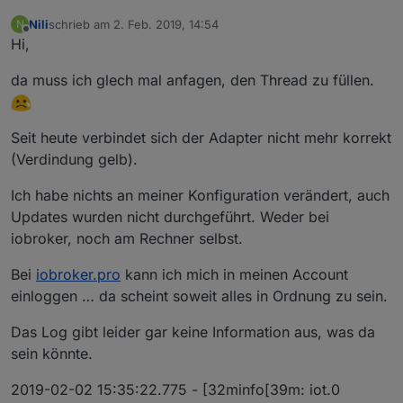
Nili
schrieb am
2. Feb. 2019, 14:54
N
zuletzt editiert von
Offline
Hi,
da muss ich glech mal anfagen, den Thread zu füllen.
Seit heute verbindet sich der Adapter nicht mehr korrekt
(Verdindung gelb).
Ich habe nichts an meiner Konfiguration verändert, auch
Updates wurden nicht durchgeführt. Weder bei
iobroker, noch am Rechner selbst.
Bei
iobroker.pro
kann ich mich in meinen Account
einloggen … da scheint soweit alles in Ordnung zu sein.
Das Log gibt leider gar keine Information aus, was da
sein könnte.
2019-02-02 15:35:22.775 - [32minfo[39m: iot.0