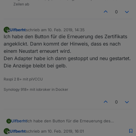
Zeilen ab
0
Ulfberht
schrieb am
10. Feb. 2019, 14:35
U
zuletzt editiert von
Offline
Ich habe den Button für die Erneuerung des Zertifikats
angeklickt. Dann kommt der Hinweis, dass es nach
einem Neustart erneuert wird.
Den Adapter habe ich dann gestoppt und neu gestartet.
Die Anzeige bleibt bei gelb.
Raspi 2 B+ mit piVCCU
Synology 918+ mit iobroker in Docker
0
Ulfberht
Ich habe den Button für die Erneuerung des
U
Zertifikats angeklickt. Dann kommt der Hinweis, dass
Ulfberht
schrieb am
10. Feb. 2019, 16:01
U
es nach einem Neustart erneuert wird.
zuletzt editiert von
Offline