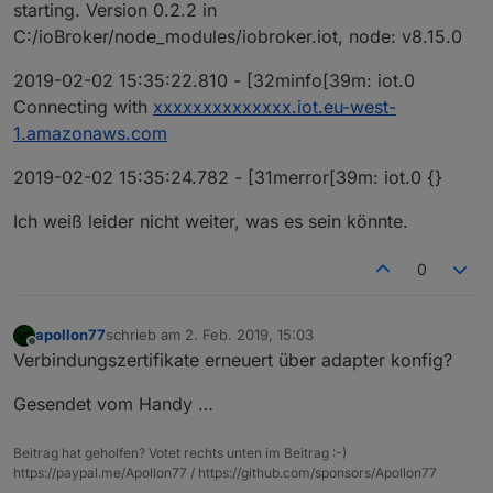
starting. Version 0.2.2 in
C:/ioBroker/node_modules/iobroker.iot, node: v8.15.0
2019-02-02 15:35:22.810 - [32minfo[39m: iot.0
Connecting with
xxxxxxxxxxxxxx.iot.eu-west-
1.amazonaws.com
2019-02-02 15:35:24.782 - [31merror[39m: iot.0 {}
Ich weiß leider nicht weiter, was es sein könnte.
0
apollon77
schrieb am
2. Feb. 2019, 15:03
zuletzt editiert von
Offline
Verbindungszertifikate erneuert über adapter konfig?
Gesendet vom Handy …
Beitrag hat geholfen? Votet rechts unten im Beitrag :-)
https://paypal.me/Apollon77 / https://github.com/sponsors/Apollon77