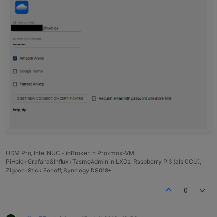
UDM Pro, Intel NUC - ioBroker in Proxmox-VM,
PiHole+Grafana&Influx+TasmoAdmin in LXCs, Raspberry Pi3 (als CCU),
Zigbee-Stick Sonoff, Synology DS918+
0