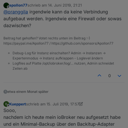
benutzt für IFTTT. Nun bin ich auf NUC umgezogen
und nur Amazon Alexa angehakt (brauche ich aber
apollon77
schrieb am
14. Juni 2019, 21:21
und alle Adapter laufen, nur der cloud-Adapter bleibt
eigentlich nicht, sondern nur IFTTT)
zuletzt editiert von
Offline
@
oranggila
irgendwie kann da keine Verbindung
gelb. Hier im Forum habe ich erfahren, das jetzt der
Unter "Services and IFTTT" habe ich den IFTTT
iot-Adapter genutzt werden soll. Also cloud-Adapter
Maker key eingetragen und "Get new service URL
aufgebaut werden. Irgendwie eine Firewall oder sowas
deaktiviert und iot aktiviert. Leider bleibt auch dieser
key" angefordert. Alle anderen Einstellungen sind
dazwischen?
gelb. Hier das log:
unverändert.
Beitrag hat geholfen? Votet rechts unten im Beitrag :-)
https://paypal.me/Apollon77 / https://github.com/sponsors/Apollon77
Debug-Log für Instanz einschalten? Admin -> Instanzen ->
Expertenmodus -> Instanz aufklappen - Loglevel ändern
Logfiles auf Platte /opt/iobroker/log/… nutzen, Admin schneidet
Zeilen ab
Login auf
iobroker.pro
klappt, aber dort steht:
IOBROKER IST NOCH NICHT VERBUNDEN....
0
Ich habe im iot.0
iobroker.pro
credentials eingetragen
und nur Amazon Alexa angehakt (brauche ich aber
eigentlich nicht, sondern nur IFTTT)
etwa einem Monat später
Unter "Services and IFTTT" habe ich den IFTTT
Maker key eingetragen und "Get new service URL
Kueppert
schrieb am
15. Juli 2019, 17:57
K
zuletzt editiert von Kueppert
key" angefordert. Alle anderen Einstellungen sind
Offline
Sooo,
unverändert.
nachdem ich heute mein ioBroker neu aufgesetzt habe
und ein Minimal-Backup über den Backitup-Adapter