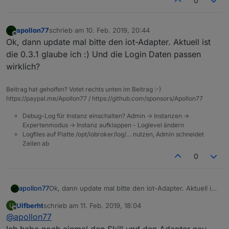
0
apollon77
schrieb am
10. Feb. 2019, 20:44
zuletzt editiert von
Offline
Ok, dann update mal bitte den iot-Adapter. Aktuell ist
die 0.3.1 glaube ich :) Und die Login Daten passen
wirklich?
Beitrag hat geholfen? Votet rechts unten im Beitrag :-)
https://paypal.me/Apollon77 / https://github.com/sponsors/Apollon77
Debug-Log für Instanz einschalten? Admin -> Instanzen ->
Expertenmodus -> Instanz aufklappen - Loglevel ändern
Logfiles auf Platte /opt/iobroker/log/… nutzen, Admin schneidet
Zeilen ab
0
apollon77
Ok, dann update mal bitte den iot-Adapter. Aktuell ist
die 0.3.1 glaube ich :) Und die Login Daten passen
Ulfberht
schrieb am
11. Feb. 2019, 18:04
U
wirklich?
zuletzt editiert von
Offline
@
apollon77