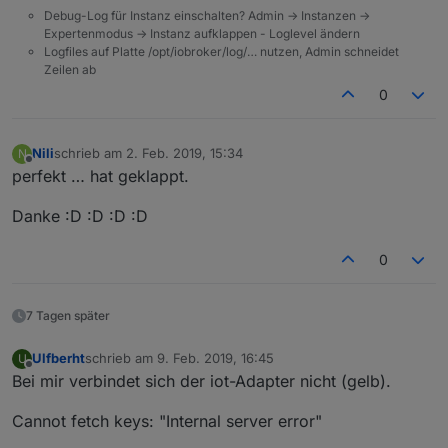
Debug-Log für Instanz einschalten? Admin -> Instanzen ->
Expertenmodus -> Instanz aufklappen - Loglevel ändern
Logfiles auf Platte /opt/iobroker/log/… nutzen, Admin schneidet
Zeilen ab
0
Nili
schrieb am
2. Feb. 2019, 15:34
N
zuletzt editiert von
Offline
perfekt … hat geklappt.
Danke :D :D :D :D
0
7 Tagen später
Ulfberht
schrieb am
9. Feb. 2019, 16:45
U
zuletzt editiert von
Offline
Bei mir verbindet sich der iot-Adapter nicht (gelb).
Cannot fetch keys: "Internal server error"