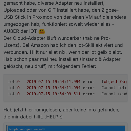
gemacht habe, diverse Adapter neu installiert,
Uploaded oder von GIT installiert habe, den Zigbee-
USB-Stick in Proxmox von der einen VM auf die andere
umgezogen hab, funktioniert soweit wieder alles -
AUßER der IOT
Der Cloud-Adapter läuft wunderbar (hab ne Pro-
Lizenz). Bei Amazon hab ich den iot-Skill aktiviert und
verbunden. Hilft nur allet nix, wenn der iot gelb bleibt.
Hab schon paar mal neu installiert (Instanz & Adapter
gelöscht, neu druff) mit folgendem Fehler:
iot.
0
2019
-
07
-
15
19
:
54
:
11.994
error
	[
object
Obje
iot.
0
2019
-
07
-
15
19
:
54
:
11.994
error
	Cannot fetch
iot.
0
2019
-
07
-
15
19
:
54
:
09.511
error
	Cannot read 
Hab jetzt hier rumgelesen, aber keine Info gefunden,
die mir dabei hilft...HELP :)