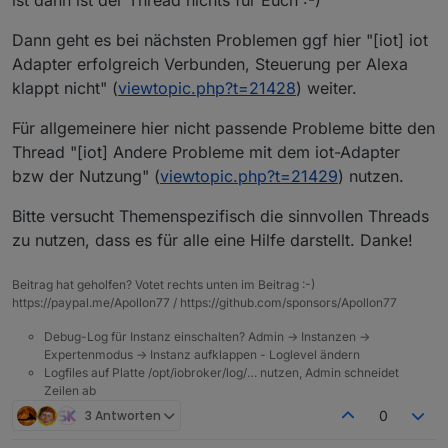
ist dann ist der Thread nichts für Euch :-)
Dann geht es bei nächsten Problemen ggf hier "[iot] iot
Adapter erfolgreich Verbunden, Steuerung per Alexa
klappt nicht" (
viewtopic.php?t=21428
) weiter.
Für allgemeinere hier nicht passende Probleme bitte den
Thread "[iot] Andere Probleme mit dem iot-Adapter
bzw der Nutzung" (
viewtopic.php?t=21429
) nutzen.
Bitte versucht Themenspezifisch die sinnvollen Threads
zu nutzen, dass es für alle eine Hilfe darstellt. Danke!
Beitrag hat geholfen? Votet rechts unten im Beitrag :-)
https://paypal.me/Apollon77 / https://github.com/sponsors/Apollon77
Debug-Log für Instanz einschalten? Admin -> Instanzen ->
Expertenmodus -> Instanz aufklappen - Loglevel ändern
Logfiles auf Platte /opt/iobroker/log/… nutzen, Admin schneidet
Zeilen ab
3 Antworten
0