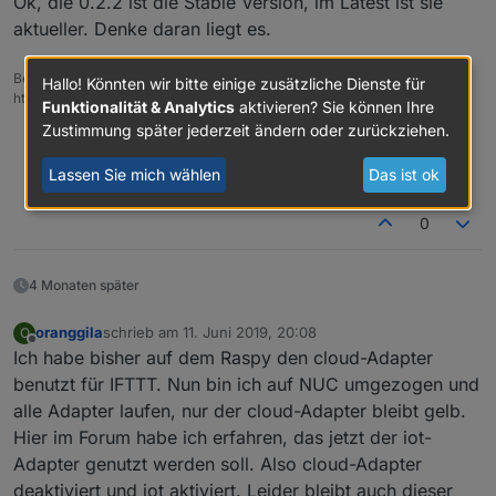
Ok, die 0.2.2 ist die Stable Version, im Latest ist sie
aktueller. Denke daran liegt es.
Beitrag hat geholfen? Votet rechts unten im Beitrag :-)
Hallo! Könnten wir bitte einige zusätzliche Dienste für
https://paypal.me/Apollon77 / https://github.com/sponsors/Apollon77
Funktionalität & Analytics
aktivieren? Sie können Ihre
Zustimmung später jederzeit ändern oder zurückziehen.
Debug-Log für Instanz einschalten? Admin -> Instanzen ->
Expertenmodus -> Instanz aufklappen - Loglevel ändern
Lassen Sie mich wählen
Das ist ok
Logfiles auf Platte /opt/iobroker/log/… nutzen, Admin schneidet
Zeilen ab
0
4 Monaten später
oranggila
schrieb am
11. Juni 2019, 20:08
O
zuletzt editiert von
Offline
Ich habe bisher auf dem Raspy den cloud-Adapter
benutzt für IFTTT. Nun bin ich auf NUC umgezogen und
alle Adapter laufen, nur der cloud-Adapter bleibt gelb.
Hier im Forum habe ich erfahren, das jetzt der iot-
Adapter genutzt werden soll. Also cloud-Adapter
deaktiviert und iot aktiviert. Leider bleibt auch dieser