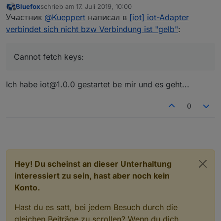
Bluefox
schrieb am
17. Juli 2019, 10:00
zuletzt editiert von
Offline
Участник
@
Kueppert
написал в
[iot] iot-Adapter
verbindet sich nicht bzw Verbindung ist "gelb"
:
Cannot fetch keys:
Ich habe iot@1.0.0 gestartet be mir und es geht...
0
Hey! Du scheinst an dieser Unterhaltung
interessiert zu sein, hast aber noch kein
Konto.
Hast du es satt, bei jedem Besuch durch die
gleichen Beiträge zu scrollen? Wenn du dich