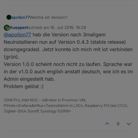
apollon77
Welche iot Version?
Kueppert
schrieb am
16. Juli 2019, 19:29
K
zuletzt editiert von
Offline
@
apollon77
hab die Version nach 3maligem
Neuinstallieren nun auf Version 0.4.3 (stable release)
downgegraded. Jetzt konnte ich mich mit iot verbinden
(grün).
Version 1.0.0 scheint noch nicht zu laufen. Sprache war
in der v1.0.0 auch english anstatt deutsch, wie ich es im
Admin eingestellt hab.
Problem gelöst :)
UDM Pro, Intel NUC - ioBroker in Proxmox-VM,
PiHole+Grafana&Influx+TasmoAdmin in LXCs, Raspberry Pi3 (als CCU),
Zigbee-Stick Sonoff, Synology DS918+
0