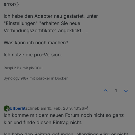
error{}
Ich habe den Adapter neu gestartet, unter
"Einstellungen" "erhalten Sie neue
Verbindungszertifikate" angeklickt, …
Was kann ich noch machen?
Ich nutze die pro-Version.
Raspi 2 B+ mit piVCCU
Synology 918+ mit iobroker in Docker
1
Ulfberht
schrieb am
10. Feb. 2019, 13:26
U
zuletzt editiert von Ulfberht
2. Okt. 2019, 14:28
Offline
Ich komme mit dem neuen Forum noch nicht so ganz
klar und finde diesen Eintrag nicht.
Ich habe den Beitrag gefunden, allerdings wird er nicht