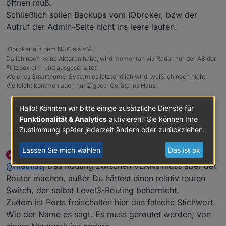
öffnen muß.
Schließlich sollen Backups vom IObroker, bzw der
Aufruf der Admin-Seite nicht ins leere laufen.
IObroker auf dem NUC als VM.
Da ich noch keine Aktoren habe, wird momentan via Radar nur der AB der
Fritzbox ein- und ausgeschaltet.
Welches Smarthome-System es letztendlich wird, weiß ich noch nicht.
Vielleicht kommen auch nur Zigbee-Geräte ins Haus.
0
Hallo! Könnten wir bitte einige zusätzliche Dienste für
Funktionalität & Analytics
aktivieren? Sie können Ihre
Zustimmung später jederzeit ändern oder zurückziehen.
MathiasJ
ich habe einen 24 Port-Switch von Netgear.Der läßt
sich sehr gut über die Konfig-Software einstellen.
Lassen Sie mich wählen
Das ist ok
Wildbill
schrieb am
23. Aug. 2021, 09:46
W
Bin nur am lernen, welche Ports ich von VLAN zu
zuletzt editiert von
Online
@
mathiasj
Das Routing zwischen VLANs muss aber der
VLAN öffnen muß.
Schließlich sollen Backups vom IObroker, bzw der
Router machen, außer Du hättest einen relativ teuren
Aufruf der Admin-Seite nicht ins leere laufen.
Switch, der selbst Level3-Routing beherrscht.
Zudem ist Ports freischalten hier das falsche Stichwort.
Wie der Name es sagt. Es muss geroutet werden, von