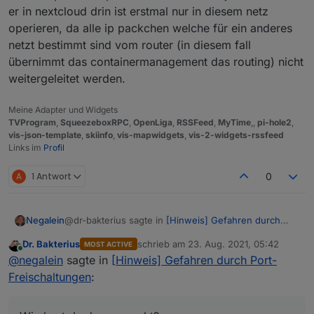
er in nextcloud drin ist erstmal nur in diesem netz
operieren, da alle ip packchen welche für ein anderes
netzt bestimmt sind vom router (in diesem fall
übernimmt das containermanagement das routing) nicht
weitergeleitet werden.
Meine Adapter und Widgets
TVProgram
,
SqueezeboxRPC
,
OpenLiga
,
RSSFeed
,
MyTime
,,
pi-hole2
,
vis-json-template
,
skiinfo
,
vis-mapwidgets
,
vis-2-widgets-rssfeed
Links im
Profil
A
1 Antwort
0
@dr-bakterius sagte in
[Hinweis] Gefahren durch
Negalein
Port-Freischaltungen
:
Dr. Bakterius
schrieb am
23. Aug. 2021, 05:42
MOST ACTIVE
zuletzt editiert von
Online
Ich habe unsere Androiden so eingerichtet,
@
negalein
sagte in
[Hinweis] Gefahren durch Port-
dass bei verlassen des eigenen WLAN VPN
Freischaltungen
:
Wie hast du das gemacht?
automatisch aktiviert wird
Ich habs schon mit Tasker & Co. probiert, mit
manchen Autom. Apps, aber nichts brauchbares