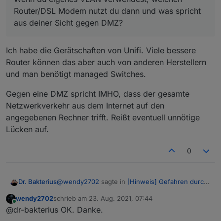
etwas gibt.
aus deiner Sicht gegen DMZ?
Router/DSL Modem nutzt du dann und was spricht
aus deiner Sicht gegen DMZ?
Ich habe die Gerätschaften von Unifi. Viele bessere
Router können das aber auch von anderen Herstellern
und man benötigt managed Switches.
Gegen eine DMZ spricht IMHO, dass der gesamte
Netzwerkverkehr aus dem Internet auf den
angegebenen Rechner trifft. Reißt eventuell unnötige
Lücken auf.
0
@
wendy2702
sagte in
[Hinweis] Gefahren durch
Dr. Bakterius
Port-Freischaltungen
:
wendy2702
schrieb am
23. Aug. 2021, 07:44
zuletzt editiert von
Online
Wenn du eigenes VLAN verwendest,
@dr-bakterius OK. Danke.
welchen Router/DSL Modem nutzt du dann