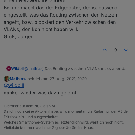
einem Netzwerk ins andere.
Bei mir macht das der Edgerouter, der ist passend
eingestellt, was das Routing zwischen den Netzen
angeht, bzw. blockiert den Verkehr zwischen den
VLANs, den kch nicht haben will.
Gruß, Jürgen
0
Wildbill
@
mathiasj
Das Routing zwischen VLANs muss aber der
W
Router machen, außer Du hättest einen relativ teuren
MathiasJ
schrieb am
23. Aug. 2021, 10:10
Switch, der selbst Level3-Routing beherrscht.
zuletzt editiert von
Offline
@
wildbill
Zudem ist Ports freischalten hier das falsche Stichwort.
Wie der Name es sagt. Es muss geroutet werden, von
danke, wieder was dazu gelernt!
einem Netzwerk ins andere.
Bei mir macht das der Edgerouter, der ist passend
IObroker auf dem NUC als VM.
eingestellt, was das Routing zwischen den Netzen
Da ich noch keine Aktoren habe, wird momentan via Radar nur der AB der
angeht, bzw. blockiert den Verkehr zwischen den
Fritzbox ein- und ausgeschaltet.
VLANs, den kch nicht haben will.
Welches Smarthome-System es letztendlich wird, weiß ich noch nicht.
Gruß, Jürgen
Vielleicht kommen auch nur Zigbee-Geräte ins Haus.