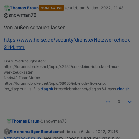
Thomas Braun
schrieb am
6. Jan. 2022, 21:43
MOST ACTIVE
ihr habt mich jetzt ganz schön
zuletzt editiert von
Online
@snowman78
verunsichert hier
Habe den ioBroker auf einem
Von außen schauen lassen:
Raspberry Pi 4 installiert und bewusst
keine Ports irgendwo hin
Wo müsste man das denn machen?
freigegeben.
Oder wo kann ich in ioBroker
https://www.heise.de/security/dienste/Netzwerkcheck-
nachschauen, ob irgendwelche Ports
In der Fritz!Box habe ich ich unter
2114.html
offen sind?
INTERNET - FREIGABEN
nachgeschaut, da steht "Keine
Grüße, Andi
Linux-Werkzeugkasten:
Portfreigabe vorhanden"...
https://forum.iobroker.net/topic/42952/der-kleine-iobroker-linux-
werkzeugkasten
NodeJS Fixer Skript:
https://forum.iobroker.net/topic/68035/iob-node-fix-skript
iob_diag: curl -sLf -o
diag.sh
https://iobroker.net/diag.sh && bash
diag.sh
0
@snowman78
Thomas Braun
Ein ehemaliger Benutzer
schrieb am
6. Jan. 2022, 21:46
?
Von außen schauen lassen:
zuletzt editiert von
Offline
@
thomas-braun
: Bei dem Check wird mir das hier