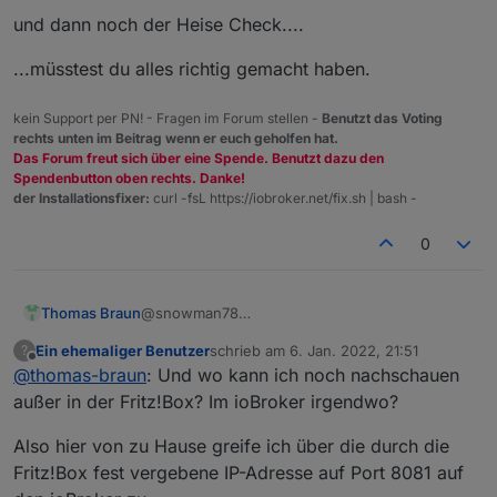
und dann noch der Heise Check....
...müsstest du alles richtig gemacht haben.
kein Support per PN! - Fragen im Forum stellen -
Benutzt das Voting
rechts unten im Beitrag wenn er euch geholfen hat.
Das Forum freut sich über eine Spende. Benutzt dazu den
Spendenbutton oben rechts. Danke!
der Installationsfixer:
curl -fsL https://iobroker.net/fix.sh | bash -
0
@snowman78
Thomas Braun
Zumindest sind die üblichen Ports über ipv4
Ein ehemaliger Benutzer
schrieb am
6. Jan. 2022, 21:51
?
nicht erreichbar.
Mit ShieldsUp! kann man aber auch mal
zuletzt editiert von
Offline
@
thomas-braun
: Und wo kann ich noch nachschauen
schauen:
https://www.grc.com/x/ne.dll?bh0bkyd2
außer in der Fritz!Box? Im ioBroker irgendwo?
Also hier von zu Hause greife ich über die durch die
Fritz!Box fest vergebene IP-Adresse auf Port 8081 auf