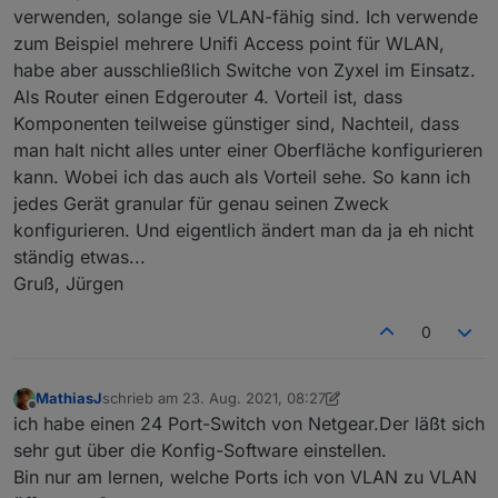
an Switchen und benötigten Ports aber schnell auf
Ich habe aber mal die einschlägigen
verwenden, solange sie VLAN-fähig sind. Ich verwende
einen 4 Stelligen betrag.... und das dann nur um
Suchmaschinen bemüht und man kann auch bei
zum Beispiel mehrere Unifi Access point für WLAN,
NC "sicher" zu machen fällt mir aktuell ein wenig
IOS VPN on Demand einrichten. Werde mir das mal
habe aber ausschließlich Switche von Zyxel im Einsatz.
schwer.
anschauen.
Als Router einen Edgerouter 4. Vorteil ist, dass
Komponenten teilweise günstiger sind, Nachteil, dass
man halt nicht alles unter einer Oberfläche konfigurieren
kann. Wobei ich das auch als Vorteil sehe. So kann ich
jedes Gerät granular für genau seinen Zweck
konfigurieren. Und eigentlich ändert man da ja eh nicht
ständig etwas...
Gruß, Jürgen
0
MathiasJ
schrieb am
23. Aug. 2021, 08:27
zuletzt editiert von MathiasJ
Offline
ich habe einen 24 Port-Switch von Netgear.Der läßt sich
sehr gut über die Konfig-Software einstellen.
Bin nur am lernen, welche Ports ich von VLAN zu VLAN