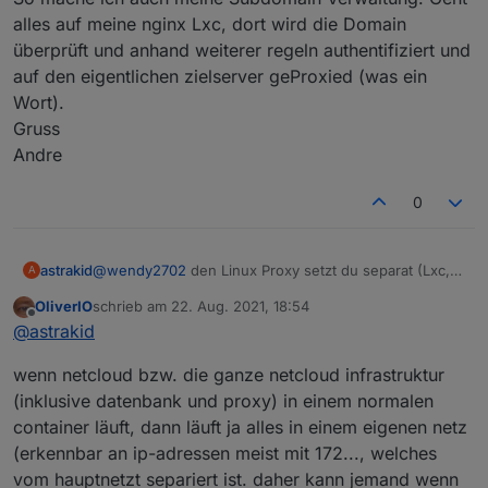
4 Personen und davon nur eine mit Android
Wenn du eigenes VLAN verwendest, welchen
alles auf meine nginx Lxc, dort wird die Domain
unterwegs. Für IOS ist mir nicht bekannt das es so
Router/DSL Modem nutzt du dann und was spricht
überprüft und anhand weiterer regeln authentifiziert und
etwas gibt.
aus deiner Sicht gegen DMZ?
auf den eigentlichen zielserver geProxied (was ein
Wort).
Gruss
Andre
0
astrakid
@
wendy2702
den Linux Proxy setzt du separat (Lxc,
A
VM, docker) auf. Von dort wird verteilt.
OliverIO
schrieb am
22. Aug. 2021, 18:54
So mache ich auch meine Subdomain Verwaltung.
zuletzt editiert von
Offline
@
astrakid
Geht alles auf meine nginx Lxc, dort wird die Domain
überprüft und anhand weiterer regeln authentifiziert
wenn netcloud bzw. die ganze netcloud infrastruktur
und auf den eigentlichen zielserver geProxied (was
ein Wort).
(inklusive datenbank und proxy) in einem normalen
Gruss
container läuft, dann läuft ja alles in einem eigenen netz
Andre
(erkennbar an ip-adressen meist mit 172..., welches
vom hauptnetzt separiert ist. daher kann jemand wenn