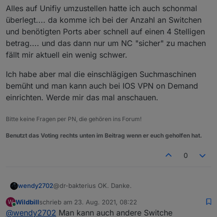
Ich habe die Gerätschaften von Unifi. Viele
und was spricht aus deiner Sicht gegen
Alles auf Unifiy umzustellen hatte ich auch schonmal
bessere Router können das aber auch von
DMZ?
überlegt.... da komme ich bei der Anzahl an Switchen
anderen Herstellern und man benötigt managed
Gegen eine DMZ spricht IMHO, dass der gesamte
und benötigten Ports aber schnell auf einen 4 Stelligen
Switches.
Netzwerkverkehr aus dem Internet auf den
angegebenen Rechner trifft. Reißt eventuell
betrag.... und das dann nur um NC "sicher" zu machen
unnötige Lücken auf.
fällt mir aktuell ein wenig schwer.
Ich habe aber mal die einschlägigen Suchmaschinen
bemüht und man kann auch bei IOS VPN on Demand
einrichten. Werde mir das mal anschauen.
Bitte keine Fragen per PN, die gehören ins Forum!
Benutzt das Voting rechts unten im Beitrag wenn er euch geholfen hat.
0
@dr-bakterius OK. Danke.
wendy2702
Wildbill
schrieb am
23. Aug. 2021, 08:22
W
Alles auf Unifiy umzustellen hatte ich auch
zuletzt editiert von
Online
@
wendy2702
Man kann auch andere Switche
schonmal überlegt.... da komme ich bei der Anzahl