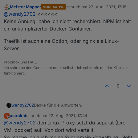
Meister Mopper
schrieb am
22. Aug. 2021, 17:18
MOST ACTIVE
@
Meister-Mopper
: habe meine NC mit Apache
zuletzt editiert von
Online
@
wendy2702
<<<<<<
konfiguriert. Da müsste ich erst auf Nginx
umstellen oder gibt es so einen Manager auch für
@Dr-Bakterius : das mit dem VPN wäre
Keine Ahnung, habe ich nicht recherchiert. NPM ist halt
Apache.
grundsätzlich die beste Lösung allerdings sind wir
ein unkomplizierter Docker-Container.
4 Personen und davon nur eine mit Android
Wenn du eigenes VLAN verwendest, welchen
unterwegs. Für IOS ist mir nicht bekannt das es so
Router/DSL Modem nutzt du dann und was spricht
Traefik ist auch eine Option, oder nginx als Linux-
etwas gibt.
aus deiner Sicht gegen DMZ?
Server.
Proxmox und HA ...
Ich schreibe den Code nicht mehr selbst – ich schimpfe mit der KI, bis er
funktioniert.
0
Danke für die Antworten.
wendy2702
astrakid
schrieb am
22. Aug. 2021, 17:44
A
@
Meister-Mopper
: habe meine NC mit Apache
zuletzt editiert von
Offline
@
wendy2702
den Linux Proxy setzt du separat (Lxc,
konfiguriert. Da müsste ich erst auf Nginx
umstellen oder gibt es so einen Manager auch für
@Dr-Bakterius : das mit dem VPN wäre
VM, docker) auf. Von dort wird verteilt.
Apache.
grundsätzlich die beste Lösung allerdings sind wir
So mache ich auch meine Subdomain Verwaltung. Geht