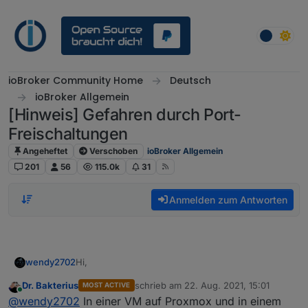
Weiter zum Inhalt
ioBroker Community Home
Deutsch
ioBroker Allgemein
[Hinweis] Gefahren durch Port-
Freischaltungen
Angeheftet
Verschoben
ioBroker Allgemein
201
56
115.0k
31
Anmelden zum Antworten
Hi,
wendy2702
Dr. Bakterius
schrieb am
22. Aug. 2021, 15:01
MOST ACTIVE
ich würde gerne dieses Thema nutzen um zu
zuletzt editiert von
Online
@
wendy2702
In einer VM auf Proxmox und in einem
Fragen wie Ihr eure DMZ umgesetzt habt bzw.