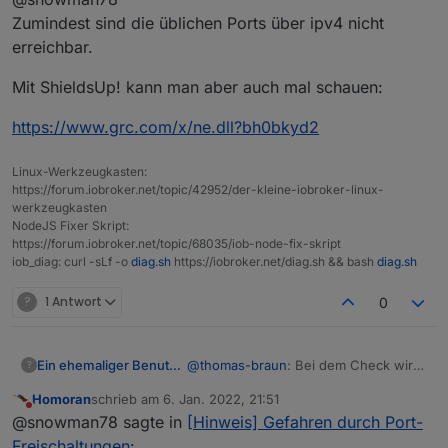
Zumindest sind die üblichen Ports über ipv4 nicht
erreichbar.
Mit ShieldsUp! kann man aber auch mal schauen:
Also ist bei mir Alles safe?
https://www.grc.com/x/ne.dll?bh0bkyd2
Linux-Werkzeugkasten:
https://forum.iobroker.net/topic/42952/der-kleine-iobroker-linux-
werkzeugkasten
NodeJS Fixer Skript:
https://forum.iobroker.net/topic/68035/iob-node-fix-skript
iob_diag: curl -sLf -o
diag.sh
https://iobroker.net/diag.sh && bash
diag.sh
?
1 Antwort
0
@
thomas-braun
: Bei dem Check wird
Ein ehemaliger Benutzer
?
mir das hier angezeigt:
Homoran
schrieb am
6. Jan. 2022, 21:51
zuletzt editiert von
Nicht stören
@snowman78 sagte in
[Hinweis] Gefahren durch Port-
Freischaltungen
: