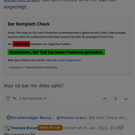
https://www.heise.de/security/dienste/Netzwer
angezeigt:
kcheck-2114.html
Also ist bei mir Alles safe?
2 Antworten
0
@
thomas-braun
: Bei dem Check wird
Ein ehemaliger Benutzer
?
mir das hier angezeigt:
Thomas Braun
schrieb am
6. Jan. 2022, 21:47
MOST ACTIVE
zuletzt editiert von Thomas Braun
1. J
Online
@snowman78