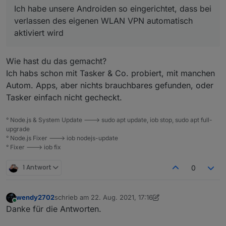
immer werbefrei dank Pihole. Geht mit der App
Ich habe unsere Androiden so eingerichtet, dass bei
'tasker' und dem 'openVPN Tasker Plugin'.
verlassen des eigenen WLAN VPN automatisch
aktiviert wird
Wie hast du das gemacht?
Ich habs schon mit Tasker & Co. probiert, mit manchen
Autom. Apps, aber nichts brauchbares gefunden, oder
Tasker einfach nicht gecheckt.
° Node.js & System Update ---> sudo apt update, iob stop, sudo apt full-
upgrade
° Node.js Fixer ---> iob nodejs-update
° Fixer ---> iob fix
1 Antwort
0
wendy2702
schrieb am
22. Aug. 2021, 17:16
zuletzt editiert von wendy2702
Online
Danke für die Antworten.