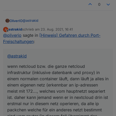
0
@
astrakid
OliverIO
astrakid
schrieb am
23. Aug. 2021, 16:41
A
wenn netcloud bzw. die ganze netcloud infrastruktur
zuletzt editiert von
Offline
@
oliverio
sagte in
[Hinweis] Gefahren durch Port-
(inklusive datenbank und proxy) in einem normalen
container läuft, dann läuft ja alles in einem eigenen
Freischaltungen
:
netz (erkennbar an ip-adressen meist mit 172...,
welches vom hauptnetzt separiert ist. daher kann
jemand wenn er in nextcloud drin ist erstmal nur in
@
astrakid
diesem netz operieren, da alle ip packchen welche für
ein anderes netzt bestimmt sind vom router (in diesem
wenn netcloud bzw. die ganze netcloud
fall übernimmt das containermanagement das routing)
infrastruktur (inklusive datenbank und proxy) in
nicht weitergeleitet werden.
einem normalen container läuft, dann läuft ja alles in
einem eigenen netz (erkennbar an ip-adressen
meist mit 172..., welches vom hauptnetzt separiert
ist. daher kann jemand wenn er in nextcloud drin ist
erstmal nur in diesem netz operieren, da alle ip
packchen welche für ein anderes netzt bestimmt
sind vom router (in diesem fall übernimmt das