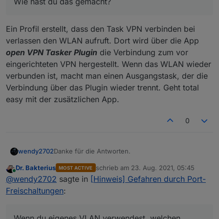
Wie hast du das gemacht?
gefunden, oder Tasker einfach nicht gecheckt.
Ein Profil erstellt, dass den Task VPN verbinden bei
verlassen den WLAN aufruft. Dort wird über die App
open VPN Tasker Plugin
die Verbindung zum vor
eingerichteten VPN hergestellt. Wenn das WLAN wieder
verbunden ist, macht man einen Ausgangstask, der die
Verbindung über das Plugin wieder trennt. Geht total
easy mit der zusätzlichen App.
0
Danke für die Antworten.
wendy2702
Dr. Bakterius
schrieb am
23. Aug. 2021, 05:45
MOST ACTIVE
@
Meister-Mopper
: habe meine NC mit Apache
zuletzt editiert von
Online
@
wendy2702
sagte in
[Hinweis] Gefahren durch Port-
konfiguriert. Da müsste ich erst auf Nginx
umstellen oder gibt es so einen Manager auch für
@Dr-Bakterius : das mit dem VPN wäre
Freischaltungen
:
Apache.
grundsätzlich die beste Lösung allerdings sind wir
4 Personen und davon nur eine mit Android
Wenn du eigenes VLAN verwendest, welchen
unterwegs. Für IOS ist mir nicht bekannt das es so
Router/DSL Modem nutzt du dann und was spricht
Wenn du eigenes VLAN verwendest, welchen