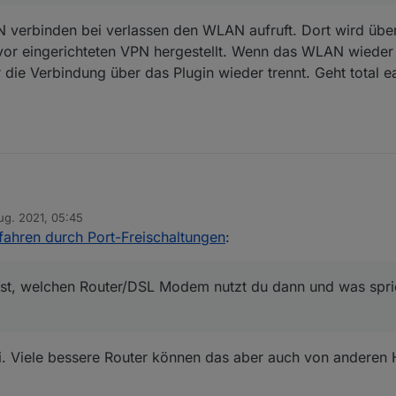
VPN verbinden bei verlassen den WLAN aufruft. Dort wird üb
or eingerichteten VPN hergestellt. Wenn das WLAN wieder 
ie Verbindung über das Plugin wieder trennt. Geht total e
ug. 2021, 05:45
 meine NC mit Apache konfiguriert. Da müsste ich erst auf Nginx umstell
n
fahren durch Port-Freischaltungen
:
Apache.
dem VPN wäre grundsätzlich die beste Lösung allerdings sind wir 4 Pe
s. Für IOS ist mir nicht bekannt das es so etwas gibt.
, welchen Router/DSL Modem nutzt du dann und was spric
rwendest, welchen Router/DSL Modem nutzt du dann und was spricht 
fi. Viele bessere Router können das aber auch von anderen 