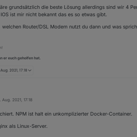
re grundsätzlich die beste Lösung allerdings sind wir 4 P
IOS ist mir nicht bekannt das es so etwas gibt.
welchen Router/DSL Modem nutzt du dann und was spricht 
m!
n er euch geholfen hat.
 Aug. 2021, 17:18
. Aug. 2021, 17:18
 meine NC mit Apache konfiguriert. Da müsste ich erst auf Nginx umstell
t von
Apache.
dem VPN wäre grundsätzlich die beste Lösung allerdings sind wir 4 Pe
chiert. NPM ist halt ein unkomplizierter Docker-Container.
s. Für IOS ist mir nicht bekannt das es so etwas gibt.
rwendest, welchen Router/DSL Modem nutzt du dann und was spricht 
ginx als Linux-Server.