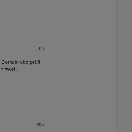
#149
en oder gibt es so
rsonen und davon nur
e Domain überprüft
in Wort).
aus deiner Sicht
in überprüft und
#150