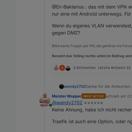
@Dr-Bakterius : das mit dem VPN wä
nur eine mit Android unterwegs. Für 
Wenn du eigenes VLAN verwendest, 
gegen DMZ?
Bitte keine Fragen per PN, die gehören ins Foru
Benutzt das Voting rechts unten im Beitrag wen
A
3 Antworten
Letzte Antwort
22.
Danke für die Antworten.
wendy2702
Meister Mopper
schrieb am
22
MOST ACTIVE
@
Meister-Mopper
: habe
zuletzt editier
@
wendy2702
<<<<<<
einen Manager auch für 
Online
@Dr-Bakterius : das mit 
Keine Ahnung, habe ich nicht recher
eine mit Android unterweg
Wenn du eigenes VLAN ve
Traefik ist auch eine Option, oder n
gegen DMZ?