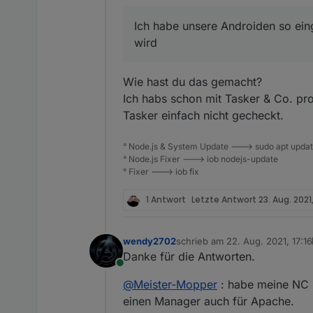
Offline
immer werbefrei dank Pi
Ich habe unsere Androiden so ein
wird
Wie hast du das gemacht?
Ich habs schon mit Tasker & Co. pr
Tasker einfach nicht gecheckt.
° Node.js & System Update ---> sudo apt update,
° Node.js Fixer ---> iob nodejs-update
° Fixer ---> iob fix
1 Antwort
Letzte Antwort
23. Aug. 2021
wendy2702
schrieb am
22. Aug. 2021, 17:16
zuletzt editiert von wendy2702
Danke für die Antworten.
Online
@
Meister-Mopper
: habe meine NC m
einen Manager auch für Apache.