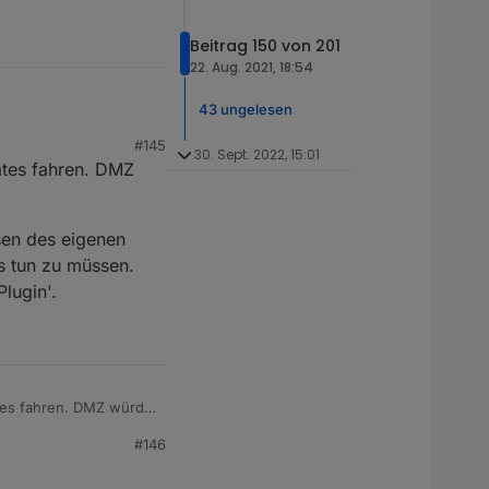
ein sollen. Wie sollte
s dem Proxmox Server
Beitrag 150 von 201
ner zuweisen?
22. Aug. 2021, 18:54
43 ungelesen
#145
s vorhanden eure
30. Sept. 2022, 15:01
ates fahren. DMZ
ell vom Internet nur
ichen möchte ohne
sen des eigenen
s tun zu müssen.
vorhanden.
lugin'.
 Kosten sich halbwegs
ein sollen. Wie sollte
s dem Proxmox Server
ner zuweisen?
tes fahren. DMZ würde
#146
assen des eigenen WLAN
 müssen. Somit auch