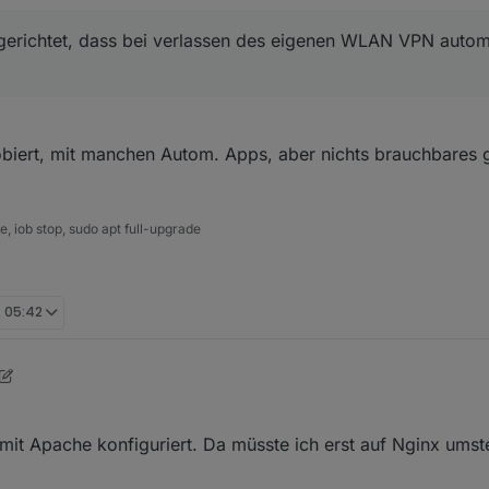
hole. Geht mit der App 'tasker' und dem 'openVPN Tasker Plugin'.
gerichtet, dass bei verlassen des eigenen WLAN VPN automa
obiert, mit manchen Autom. Apps, aber nichts brauchbares 
 iob stop, sudo apt full-upgrade
, 05:42
it Apache konfiguriert. Da müsste ich erst auf Nginx umste