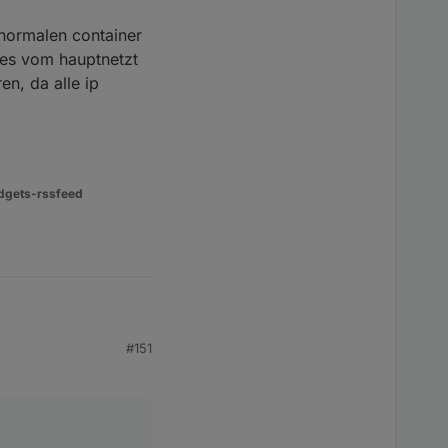
 normalen container
ches vom hauptnetzt
en, da alle ip
dgets-rssfeed
#151
h aktiviert wird
nden, oder Tasker