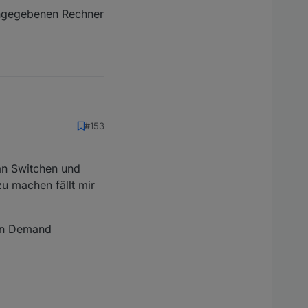
angegebenen Rechner
#153
ht aus deiner Sicht
Herstellern und man
 an Switchen und
zu machen fällt mir
angegebenen Rechner
 on Demand