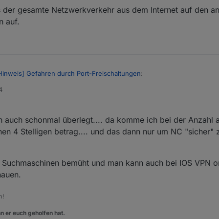
 der gesamte Netzwerkverkehr aus dem Internet auf den 
n auf.
Hinweis] Gefahren durch Port-Freischaltungen
:
4
 verwendest, welchen Router/DSL Modem nutzt du dann und was spric
ten von Unifi. Viele bessere Router können das aber auch von anderen 
ich auch schonmal überlegt.... da komme ich bei der Anzahl
hes.
nen 4 Stelligen betrag.... und das dann nur um NC "sicher" 
 IMHO, dass der gesamte Netzwerkverkehr aus dem Internet auf den 
nnötige Lücken auf.
gen Suchmaschinen bemüht und man kann auch bei IOS VPN
hauen.
m!
n er euch geholfen hat.