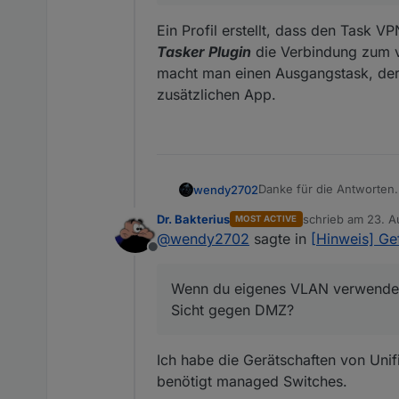
einfach nicht gecheckt.
Ein Profil erstellt, dass den Task 
Tasker Plugin
die Verbindung zum v
macht man einen Ausgangstask, der d
zusätzlichen App.
Danke für die Antworten.
wendy2702
Dr. Bakterius
schrieb am
23. A
MOST ACTIVE
@
Meister-Mopper
: habe
zuletzt editiert vo
@
wendy2702
sagte in
[Hinweis] Ge
einen Manager auch für 
Offline
@Dr-Bakterius : das mit 
eine mit Android unterweg
Wenn du eigenes VLAN verwendest
Wenn du eigenes VLAN ve
Sicht gegen DMZ?
gegen DMZ?
Ich habe die Gerätschaften von Uni
benötigt managed Switches.