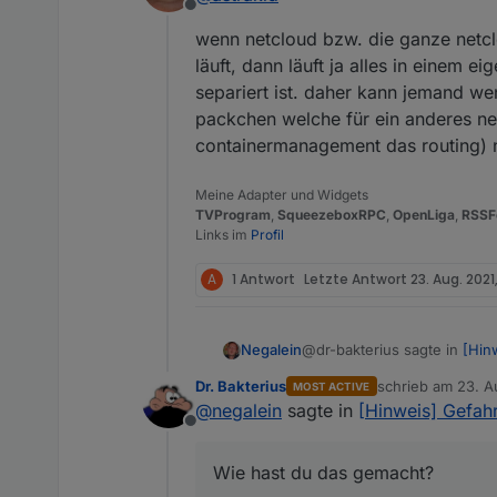
Offline
Andre
wenn netcloud bzw. die ganze netclo
läuft, dann läuft ja alles in einem 
separiert ist. daher kann jemand wen
packchen welche für ein anderes ne
containermanagement das routing) n
Meine Adapter und Widgets
TVProgram
,
SqueezeboxRPC
,
OpenLiga
,
RSSF
Links im
Profil
A
1 Antwort
Letzte Antwort
23. Aug. 2021,
@dr-bakterius sagte in
[Hin
Negalein
Dr. Bakterius
schrieb am
23. A
MOST ACTIVE
zuletzt editiert vo
@
negalein
sagte in
[Hinweis] Gefah
Ich habe unsere Androide
Offline
Wie hast du das gemacht?
Wie hast du das gemacht?
Ich habs schon mit Tasker &