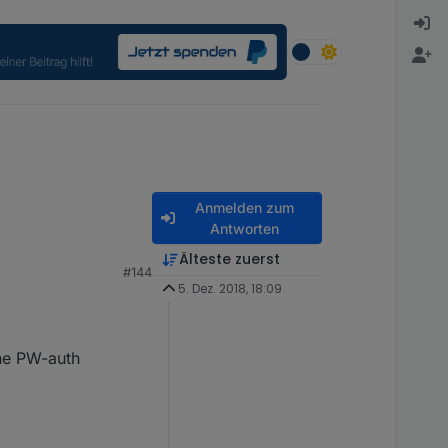
Anmelden zum
Antworten
Älteste zuerst
#144
s vorhanden eure
5. Dez. 2018, 18:09
ell vom Internet nur
ichen möchte ohne
he PW-auth
vorhanden.
 Kosten sich halbwegs