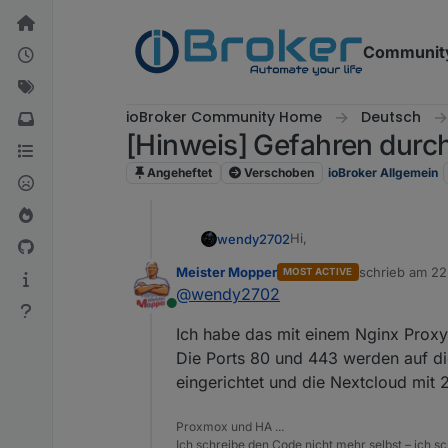
Weiter zum Inhalt
Communit
ioBroker Community Home
Deutsch
[Hinweis] Gefahren durc
Angeheftet
Verschoben
ioBroker Allgemein
Hi,
wendy2702
Meister Mopper
schrieb am
22
MOST ACTIVE
ich würde gerne dieses 
zuletzt editier
@
wendy2702
Clouds/Webserver/Mailse
Online
Ich betreibe zu Hause der
Ich habe das mit einem Nginx Proxy
per VPN erreichbar ist.
Jetzt ist der Schrei lau
Die Ports 80 und 443 werden auf di
jedesmal vorher einen V
eingerichtet und die Nextcloud mit 
Als DSL Router arbeitet 
Proxmox und HA ...
Router welche DMZ könn
Ich schreibe den Code nicht mehr selbst – ich sch