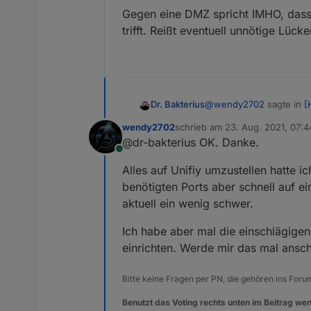
Gegen eine DMZ spricht IMHO, dass
trifft. Reißt eventuell unnötige Lücke
@
wendy2702
sagte in
[
Dr. Bakterius
wendy2702
schrieb am
23. Aug. 2021, 07:4
zuletzt editiert von
@dr-bakterius OK. Danke.
Wenn du eigenes VLAN
Online
gegen DMZ?
Ich habe die Gerätschaf
Alles auf Unifiy umzustellen hatte 
benötigt managed Switc
benötigten Ports aber schnell auf ei
Gegen eine DMZ spricht
aktuell ein wenig schwer.
trifft. Reißt eventuell u
Ich habe aber mal die einschlägi
einrichten. Werde mir das mal ansc
Bitte keine Fragen per PN, die gehören ins Foru
Benutzt das Voting rechts unten im Beitrag wen