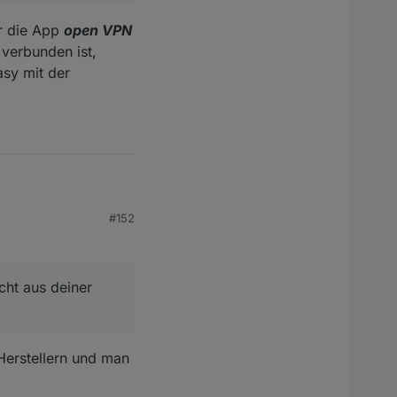
er die App
open VPN
verbunden ist,
asy mit der
#152
en oder gibt es so
rsonen und davon nur
ht aus deiner
aus deiner Sicht
Herstellern und man