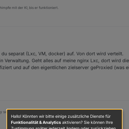
impfe mit der KI, bis er funktioniert.
 meine NC mit Apache konfiguriert. Da müsste ich erst auf Nginx umstell
du separat (Lxc, VM, docker) auf. Von dort wird verteilt.
Apache.
dem VPN wäre grundsätzlich die beste Lösung allerdings sind wir 4 Pe
Verwaltung. Geht alles auf meine nginx Lxc, dort wird di
s. Für IOS ist mir nicht bekannt das es so etwas gibt.
iziert und auf den eigentlichen zielserver geProxied (was e
rwendest, welchen Router/DSL Modem nutzt du dann und was spricht 
 setzt du separat (Lxc, VM, docker) auf. Von dort wird verteilt.
Hallo! Könnten wir bitte einige zusätzliche Dienste für
domain Verwaltung. Geht alles auf meine nginx Lxc, dort wird die Doma
Funktionalität & Analytics
aktivieren? Sie können Ihre
tifiziert und auf den eigentlichen zielserver geProxied (was ein Wort).
Zustimmung später jederzeit ändern oder zurückziehen.