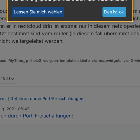
ud infrastruktur (inklusive datenbank und proxy) in einem
Lassen Sie mich wählen
Das ist ok
eigenen netz (erkennbar an ip-adressen meist mit 172..., wel
n er in nextcloud drin ist erstmal nur in diesem netz operier
tzt bestimmt sind vom router (in diesem fall übernimmt das
icht weitergeleitet werden.
eed
,
MyTime
,,
pi-hole2
,
vis-json-template
,
skiinfo
,
vis-mapwidgets
,
vis-2-wi
 16:41
weis] Gefahren durch Port-Freischaltungen
:
ug. 2021, 05:42
n
ren durch Port-Freischaltungen
:
n so eingerichtet, dass bei verlassen des eigenen WLAN VPN automatisc
 Co. probiert, mit manchen Autom. Apps, aber nichts brauchbares gefu