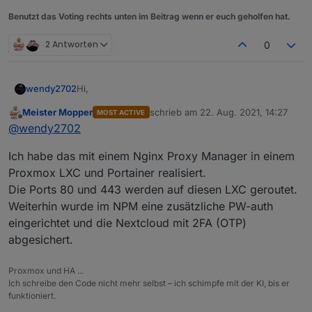
Benutzt das Voting rechts unten im Beitrag wenn er euch geholfen hat.
2 Antworten
0
Hi,
wendy2702
Meister Mopper
schrieb am
22. Aug. 2021, 14:27
MOST ACTIVE
ich würde gerne dieses Thema nutzen um zu
zuletzt editiert von
Offline
@
wendy2702
Fragen wie Ihr eure DMZ umgesetzt habt bzw.
falls vorhanden eure
Ich betreibe zu Hause derzeit eine Nextcloud
Ich habe das mit einem Nginx Proxy Manager in einem
Clouds/Webserver/Mailserver oder was auch
installation in einem Proxmox Container welche
immer vom Internet aus zugänglich gemacht habt.
aktuell vom Internet nur per VPN erreichbar ist.
Jetzt ist der Schrei laut geworden (Familie) das
Proxmox LXC und Portainer realisiert.
man die Cloud gerne auch von Unterwegs
Die Ports 80 und 443 werden auf diesen LXC geroutet.
erreichen möchte ohne jedesmal vorher einen
Als DSL Router arbeitet aktuell eine FB7590, WLAN
Weiterhin wurde im NPM eine zusätzliche PW-auth
VPN aufbauen zu müssen.
über 4x Unifi AP, zweite FB7490 wäre noch
eingerichtet und die Nextcloud mit 2FA (OTP)
vorhanden.
Router welche DMZ können oder andere HW
müsste gekauft werden wenn der Aufwand und
abgesichert.
die Kosten sich halbwegs im Rahmen halten.
Auf dem Proxmox System laufen natürlich noch
(zwischen 200-300€ würde ich investieren)
andere Sachen welche aber nur Intern erreichbar
Proxmox und HA ...
sein sollen. Wie sollte man da am besten
Freue mich auf euer Feedback und euren Input
Ich schreibe den Code nicht mehr selbst – ich schimpfe mit der KI, bis er
vorgehen? Die Nextcloud komplett auf eine extra
funktioniert.
HW umziehen oder reicht es dem Proxmox Server
Gruß und schönen Sonntag