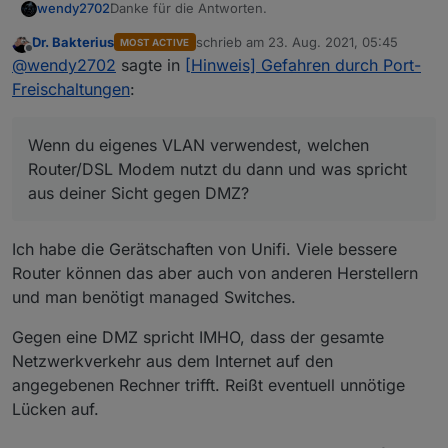
Danke für die Antworten.
wendy2702
Dr. Bakterius
schrieb am
23. Aug. 2021, 05:45
MOST ACTIVE
@
Meister-Mopper
: habe meine NC mit Apache
zuletzt editiert von
Offline
@
wendy2702
sagte in
[Hinweis] Gefahren durch Port-
konfiguriert. Da müsste ich erst auf Nginx
umstellen oder gibt es so einen Manager auch für
@Dr-Bakterius : das mit dem VPN wäre
Freischaltungen
:
Apache.
grundsätzlich die beste Lösung allerdings sind wir
4 Personen und davon nur eine mit Android
Wenn du eigenes VLAN verwendest, welchen
unterwegs. Für IOS ist mir nicht bekannt das es so
Router/DSL Modem nutzt du dann und was spricht
Wenn du eigenes VLAN verwendest, welchen
etwas gibt.
aus deiner Sicht gegen DMZ?
Router/DSL Modem nutzt du dann und was spricht
aus deiner Sicht gegen DMZ?
Ich habe die Gerätschaften von Unifi. Viele bessere
Router können das aber auch von anderen Herstellern
und man benötigt managed Switches.
Gegen eine DMZ spricht IMHO, dass der gesamte
Netzwerkverkehr aus dem Internet auf den
angegebenen Rechner trifft. Reißt eventuell unnötige
Lücken auf.