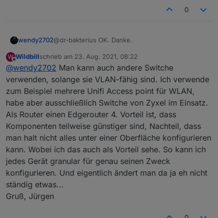
0
@dr-bakterius OK. Danke.
wendy2702
Wildbill
schrieb am
23. Aug. 2021, 08:22
W
Alles auf Unifiy umzustellen hatte ich auch
zuletzt editiert von
Offline
@
wendy2702
Man kann auch andere Switche
schonmal überlegt.... da komme ich bei der Anzahl
an Switchen und benötigten Ports aber schnell auf
Ich habe aber mal die einschlägigen
verwenden, solange sie VLAN-fähig sind. Ich verwende
einen 4 Stelligen betrag.... und das dann nur um
Suchmaschinen bemüht und man kann auch bei
zum Beispiel mehrere Unifi Access point für WLAN,
NC "sicher" zu machen fällt mir aktuell ein wenig
IOS VPN on Demand einrichten. Werde mir das mal
habe aber ausschließlich Switche von Zyxel im Einsatz.
schwer.
anschauen.
Als Router einen Edgerouter 4. Vorteil ist, dass
Komponenten teilweise günstiger sind, Nachteil, dass
man halt nicht alles unter einer Oberfläche konfigurieren
kann. Wobei ich das auch als Vorteil sehe. So kann ich
jedes Gerät granular für genau seinen Zweck
konfigurieren. Und eigentlich ändert man da ja eh nicht
ständig etwas...
Gruß, Jürgen
0