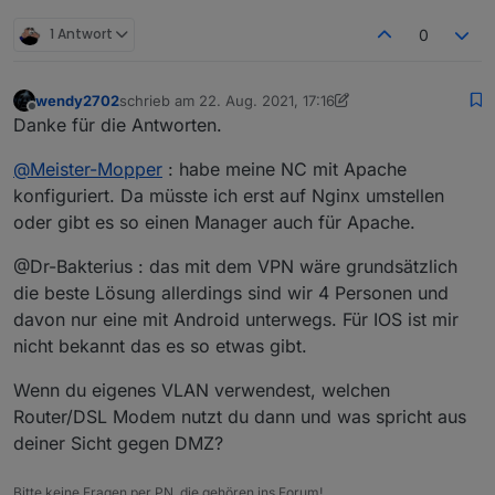
1 Antwort
0
wendy2702
schrieb am
22. Aug. 2021, 17:16
zuletzt editiert von wendy2702
Offline
Danke für die Antworten.
@
Meister-Mopper
: habe meine NC mit Apache
konfiguriert. Da müsste ich erst auf Nginx umstellen
oder gibt es so einen Manager auch für Apache.
@Dr-Bakterius : das mit dem VPN wäre grundsätzlich
die beste Lösung allerdings sind wir 4 Personen und
davon nur eine mit Android unterwegs. Für IOS ist mir
nicht bekannt das es so etwas gibt.
Wenn du eigenes VLAN verwendest, welchen
Router/DSL Modem nutzt du dann und was spricht aus
deiner Sicht gegen DMZ?
Bitte keine Fragen per PN, die gehören ins Forum!