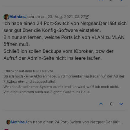
MathiasJ
schrieb am
23. Aug. 2021, 08:27
zuletzt editiert von MathiasJ
Offline
ich habe einen 24 Port-Switch von Netgear.Der läßt sich
sehr gut über die Konfig-Software einstellen.
Bin nur am lernen, welche Ports ich von VLAN zu VLAN
öffnen muß.
Schließlich sollen Backups vom IObroker, bzw der
Aufruf der Admin-Seite nicht ins leere laufen.
IObroker auf dem NUC als VM.
Da ich noch keine Aktoren habe, wird momentan via Radar nur der AB der
Fritzbox ein- und ausgeschaltet.
Welches Smarthome-System es letztendlich wird, weiß ich noch nicht.
Vielleicht kommen auch nur Zigbee-Geräte ins Haus.
0
MathiasJ
ich habe einen 24 Port-Switch von Netgear.Der läßt
sich sehr gut über die Konfig-Software einstellen.