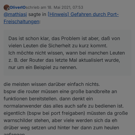
vielen Leuten die Sicherheit zu kurz kommt.
OliverIO
schrieb am
18. Mai 2021, 07:53
Ich möchte nicht wissen, wann bei manchen Leuten
zuletzt editiert von
Offline
@
mathiasj
sagte in
[Hinweis] Gefahren durch Port-
z. B. der Router das letzte Mal aktualisiert wurde, nur
um ein Beispiel zu nennen.
Freischaltungen
:
Das ist schon klar, das Problem ist aber, daß von
vielen Leuten die Sicherheit zu kurz kommt.
Ich möchte nicht wissen, wann bei manchen Leuten
z. B. der Router das letzte Mal aktualisiert wurde,
nur um ein Beispiel zu nennen.
die meisten wissen darüber einfach nichts.
bspw die router müssen eine große bandbreite an
funktionen bereitstellen. dann denkt ein
normalanwender das alles auch safe zu bedienen ist.
eigentlich (bspw bei port freigaben) müssten da große
warnschilder stehen, aber viele werden sich da eh
drüber weg setzen und hinter her dann zum heulen
anfangen.