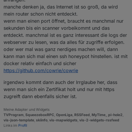
manche denken ja, das Internet ist so groß, da wird
mein router schon nicht entdeckt.
wenn man einen port öffnet, braucht es manchmal nur
sekunden bis ein scanner vorbeikommt und das
entdeckt. manchmal ist es ganz interessant die logs der
webserver zu lesen, was da alles für zugriffe erfolgen.
oder wer mal was ganz nerdiges machen will, dann
kann man sich mal einen ssh honeypot hinstellen. ist mit
docker relativ einfach und sicher
https://github.com/cowrie/cowrie
irgendwo kommt dann auch der Irrglaube her, dass
wenn man sich ein Zertifikat holt und nur mit https
zugreift dann ebenfalls sicher ist.
Meine Adapter und Widgets
TVProgram
,
SqueezeboxRPC
,
OpenLiga
,
RSSFeed
,
MyTime
,,
pi-hole2
,
vis-json-template
,
skiinfo
,
vis-mapwidgets
,
vis-2-widgets-rssfeed
Links im
Profil