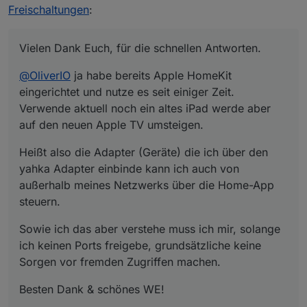
Verwende aktuell noch ein altes iPad werde aber auf
Heißt also die Adapter (Geräte) die ich über den
Freischaltungen
:
den neuen Apple TV umsteigen.
yahka Adapter einbinde kann ich auch von außerhalb
meines Netzwerks über die Home-App steuern.
Sowie ich das aber verstehe muss ich mir, solange
ich keinen Ports freigebe, grundsätzliche keine
Vielen Dank Euch, für die schnellen Antworten.
Sorgen vor fremden Zugriffen machen.
Besten Dank & schönes WE!
@
OliverIO
ja habe bereits Apple HomeKit
eingerichtet und nutze es seit einiger Zeit.
Verwende aktuell noch ein altes iPad werde aber
auf den neuen Apple TV umsteigen.
Heißt also die Adapter (Geräte) die ich über den
yahka Adapter einbinde kann ich auch von
außerhalb meines Netzwerks über die Home-App
steuern.
Sowie ich das aber verstehe muss ich mir, solange
ich keinen Ports freigebe, grundsätzliche keine
Sorgen vor fremden Zugriffen machen.
Besten Dank & schönes WE!