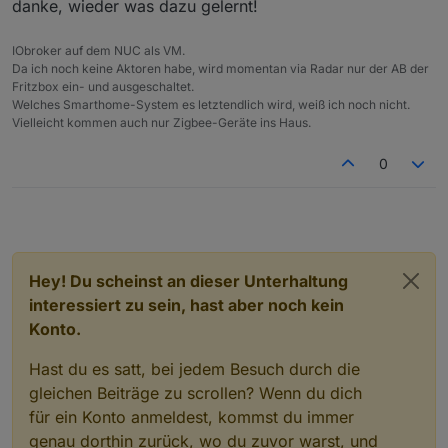
Wie der Name es sagt. Es muss geroutet werden, von
danke, wieder was dazu gelernt!
einem Netzwerk ins andere.
Bei mir macht das der Edgerouter, der ist passend
IObroker auf dem NUC als VM.
eingestellt, was das Routing zwischen den Netzen
Da ich noch keine Aktoren habe, wird momentan via Radar nur der AB der
angeht, bzw. blockiert den Verkehr zwischen den
Fritzbox ein- und ausgeschaltet.
VLANs, den kch nicht haben will.
Welches Smarthome-System es letztendlich wird, weiß ich noch nicht.
Gruß, Jürgen
Vielleicht kommen auch nur Zigbee-Geräte ins Haus.
0
Hey! Du scheinst an dieser Unterhaltung
interessiert zu sein, hast aber noch kein
Konto.
Hast du es satt, bei jedem Besuch durch die
gleichen Beiträge zu scrollen? Wenn du dich
für ein Konto anmeldest, kommst du immer
genau dorthin zurück, wo du zuvor warst, und