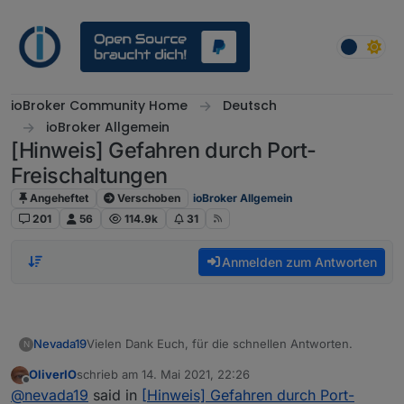
Weiter zum Inhalt
ioBroker Community Home
Deutsch
ioBroker Allgemein
[Hinweis] Gefahren durch Port-
Freischaltungen
Angeheftet
Verschoben
ioBroker Allgemein
201
56
114.9k
31
Anmelden zum Antworten
Vielen Dank Euch, für die schnellen Antworten.
Nevada19
N
OliverIO
schrieb am
14. Mai 2021, 22:26
@
OliverIO
ja habe bereits Apple HomeKit
zuletzt editiert von
Offline
@
nevada19
said in
[Hinweis] Gefahren durch Port-
eingerichtet und nutze es seit einiger Zeit.