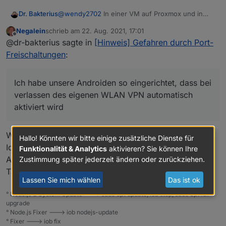
@
wendy2702
In einer VM auf Proxmox und in
Dr. Bakterius
einem eigenen VLAN. Natürlich regelmäßig
Negalein
schrieb am
22. Aug. 2021, 17:01
Updates fahren. DMZ würde ich nicht
Aber warum nicht bei VPN bleiben? Ich habe
zuletzt editiert von
Offline
@dr-bakterius sagte in
[Hinweis] Gefahren durch Port-
verwenden, sondern nur benötigte Ports
unsere Androiden so eingerichtet, dass bei
weiterleiten.
verlassen des eigenen WLAN VPN automatisch
Freischaltungen
:
aktiviert wird. Somit ist man sozusagen immer im
Heimnetz ohne etwas tun zu müssen. Somit auch
immer werbefrei dank Pihole. Geht mit der App
Ich habe unsere Androiden so eingerichtet, dass bei
'tasker' und dem 'openVPN Tasker Plugin'.
verlassen des eigenen WLAN VPN automatisch
aktiviert wird
Wie hast du das gemacht?
Hallo! Könnten wir bitte einige zusätzliche Dienste für
Ich habs schon mit Tasker & Co. probiert, mit manchen
Funktionalität & Analytics
aktivieren? Sie können Ihre
Autom. Apps, aber nichts brauchbares gefunden, oder
Zustimmung später jederzeit ändern oder zurückziehen.
Tasker einfach nicht gecheckt.
Lassen Sie mich wählen
Das ist ok
° Node.js & System Update ---> sudo apt update, iob stop, sudo apt full-
upgrade
° Node.js Fixer ---> iob nodejs-update
° Fixer ---> iob fix