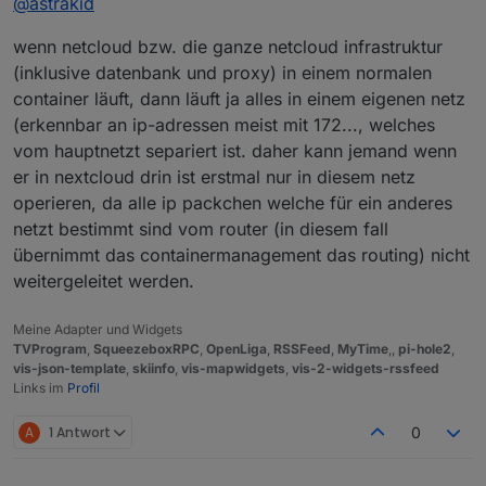
@
astrakid
Geht alles auf meine nginx Lxc, dort wird die Domain
überprüft und anhand weiterer regeln authentifiziert
wenn netcloud bzw. die ganze netcloud infrastruktur
und auf den eigentlichen zielserver geProxied (was
ein Wort).
(inklusive datenbank und proxy) in einem normalen
Gruss
container läuft, dann läuft ja alles in einem eigenen netz
Andre
(erkennbar an ip-adressen meist mit 172..., welches
vom hauptnetzt separiert ist. daher kann jemand wenn
er in nextcloud drin ist erstmal nur in diesem netz
operieren, da alle ip packchen welche für ein anderes
netzt bestimmt sind vom router (in diesem fall
übernimmt das containermanagement das routing) nicht
weitergeleitet werden.
Meine Adapter und Widgets
TVProgram
,
SqueezeboxRPC
,
OpenLiga
,
RSSFeed
,
MyTime
,,
pi-hole2
,
vis-json-template
,
skiinfo
,
vis-mapwidgets
,
vis-2-widgets-rssfeed
Links im
Profil
A
1 Antwort
0