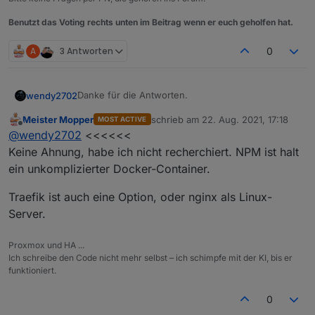
Benutzt das Voting rechts unten im Beitrag wenn er euch geholfen hat.
A
3 Antworten
0
Danke für die Antworten.
wendy2702
Meister Mopper
schrieb am
22. Aug. 2021, 17:18
MOST ACTIVE
@
Meister-Mopper
: habe meine NC mit Apache
zuletzt editiert von
Offline
@
wendy2702
<<<<<<
konfiguriert. Da müsste ich erst auf Nginx
umstellen oder gibt es so einen Manager auch für
@Dr-Bakterius : das mit dem VPN wäre
Keine Ahnung, habe ich nicht recherchiert. NPM ist halt
Apache.
grundsätzlich die beste Lösung allerdings sind wir
ein unkomplizierter Docker-Container.
4 Personen und davon nur eine mit Android
Wenn du eigenes VLAN verwendest, welchen
unterwegs. Für IOS ist mir nicht bekannt das es so
Router/DSL Modem nutzt du dann und was spricht
Traefik ist auch eine Option, oder nginx als Linux-
etwas gibt.
aus deiner Sicht gegen DMZ?
Server.
Proxmox und HA ...
Ich schreibe den Code nicht mehr selbst – ich schimpfe mit der KI, bis er
funktioniert.
0