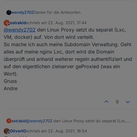
Danke für die Antworten.
wendy2702
astrakid
schrieb am
22. Aug. 2021, 17:44
A
@
Meister-Mopper
: habe meine NC mit Apache
zuletzt editiert von
Offline
@
wendy2702
den Linux Proxy setzt du separat (Lxc,
konfiguriert. Da müsste ich erst auf Nginx
umstellen oder gibt es so einen Manager auch für
@Dr-Bakterius : das mit dem VPN wäre
VM, docker) auf. Von dort wird verteilt.
Apache.
grundsätzlich die beste Lösung allerdings sind wir
So mache ich auch meine Subdomain Verwaltung. Geht
4 Personen und davon nur eine mit Android
Wenn du eigenes VLAN verwendest, welchen
alles auf meine nginx Lxc, dort wird die Domain
unterwegs. Für IOS ist mir nicht bekannt das es so
Router/DSL Modem nutzt du dann und was spricht
überprüft und anhand weiterer regeln authentifiziert und
etwas gibt.
aus deiner Sicht gegen DMZ?
auf den eigentlichen zielserver geProxied (was ein
Wort).
Gruss
Andre
0
astrakid
@
wendy2702
den Linux Proxy setzt du separat (Lxc,
A
VM, docker) auf. Von dort wird verteilt.
OliverIO
schrieb am
22. Aug. 2021, 18:54
So mache ich auch meine Subdomain Verwaltung.
zuletzt editiert von
Offline