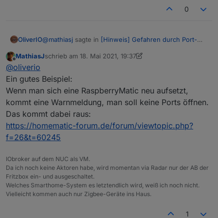
0
@
mathiasj
sagte in
[Hinweis] Gefahren durch Port-
OliverIO
Freischaltungen
:
MathiasJ
schrieb am
18. Mai 2021, 19:37
zuletzt editiert von MathiasJ
Offline
Das ist schon klar, das Problem ist aber, daß von
@
oliverio
vielen Leuten die Sicherheit zu kurz kommt.
Ein gutes Beispiel:
die meisten wissen darüber einfach nichts.
Ich möchte nicht wissen, wann bei manchen
Wenn man sich eine RaspberryMatic neu aufsetzt,
bspw die router müssen eine große bandbreite an
Leuten z. B. der Router das letzte Mal aktualisiert
kommt eine Warnmeldung, man soll keine Ports öffnen.
funktionen bereitstellen. dann denkt ein
irgendwo kommt dann auch der Irrglaube her, dass
wurde, nur um ein Beispiel zu nennen.
normalanwender das alles auch safe zu bedienen ist.
wenn man sich ein Zertifikat holt und nur mit https
Das kommt dabei raus:
eigentlich (bspw bei port freigaben) müssten da
zugreift dann ebenfalls sicher ist.
https://homematic-forum.de/forum/viewtopic.php?
große warnschilder stehen, aber viele werden sich da
f=26&t=60245
eh drüber weg setzen und hinter her dann zum
heulen anfangen.
manche denken ja, das Internet ist so groß, da wird
IObroker auf dem NUC als VM.
mein router schon nicht entdeckt.
Da ich noch keine Aktoren habe, wird momentan via Radar nur der AB der
wenn man einen port öffnet, braucht es manchmal nur
Fritzbox ein- und ausgeschaltet.
sekunden bis ein scanner vorbeikommt und das
Welches Smarthome-System es letztendlich wird, weiß ich noch nicht.
entdeckt. manchmal ist es ganz interessant die logs
Vielleicht kommen auch nur Zigbee-Geräte ins Haus.
der webserver zu lesen, was da alles für zugriffe
erfolgen. oder wer mal was ganz nerdiges machen
1