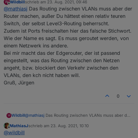
Wildbill
schrieb am
23. Aug. 2021, 09:46
W
Bin nur am lernen, welche Ports ich von VLAN zu
zuletzt editiert von
Offline
@
mathiasj
Das Routing zwischen VLANs muss aber der
VLAN öffnen muß.
Schließlich sollen Backups vom IObroker, bzw der
Router machen, außer Du hättest einen relativ teuren
Aufruf der Admin-Seite nicht ins leere laufen.
Switch, der selbst Level3-Routing beherrscht.
Zudem ist Ports freischalten hier das falsche Stichwort.
Wie der Name es sagt. Es muss geroutet werden, von
einem Netzwerk ins andere.
Bei mir macht das der Edgerouter, der ist passend
eingestellt, was das Routing zwischen den Netzen
angeht, bzw. blockiert den Verkehr zwischen den
VLANs, den kch nicht haben will.
Gruß, Jürgen
0
Wildbill
@
mathiasj
Das Routing zwischen VLANs muss aber der
W
Router machen, außer Du hättest einen relativ teuren
MathiasJ
schrieb am
23. Aug. 2021, 10:10
Switch, der selbst Level3-Routing beherrscht.
zuletzt editiert von
Offline
@
wildbill
Zudem ist Ports freischalten hier das falsche Stichwort.