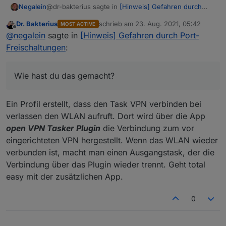
@dr-bakterius sagte in
[Hinweis] Gefahren durch
Negalein
Port-Freischaltungen
:
Dr. Bakterius
schrieb am
23. Aug. 2021, 05:42
MOST ACTIVE
zuletzt editiert von
Offline
Ich habe unsere Androiden so eingerichtet,
@
negalein
sagte in
[Hinweis] Gefahren durch Port-
dass bei verlassen des eigenen WLAN VPN
Freischaltungen
:
Wie hast du das gemacht?
automatisch aktiviert wird
Ich habs schon mit Tasker & Co. probiert, mit
manchen Autom. Apps, aber nichts brauchbares
Wie hast du das gemacht?
gefunden, oder Tasker einfach nicht gecheckt.
Ein Profil erstellt, dass den Task VPN verbinden bei
verlassen den WLAN aufruft. Dort wird über die App
open VPN Tasker Plugin
die Verbindung zum vor
eingerichteten VPN hergestellt. Wenn das WLAN wieder
verbunden ist, macht man einen Ausgangstask, der die
Verbindung über das Plugin wieder trennt. Geht total
easy mit der zusätzlichen App.
0