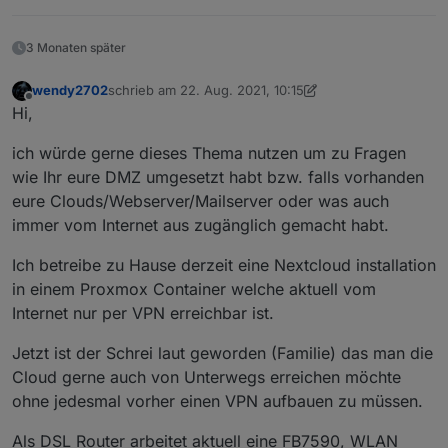
will, dann kann man sich mal einen ssh honeypot
hinstellen. ist mit docker relativ einfach und sicher
https://github.com/cowrie/cowrie
3 Monaten später
wendy2702
schrieb am
22. Aug. 2021, 10:15
zuletzt editiert von wendy2702
Offline
Hi,
ich würde gerne dieses Thema nutzen um zu Fragen
wie Ihr eure DMZ umgesetzt habt bzw. falls vorhanden
eure Clouds/Webserver/Mailserver oder was auch
immer vom Internet aus zugänglich gemacht habt.
Ich betreibe zu Hause derzeit eine Nextcloud installation
in einem Proxmox Container welche aktuell vom
Internet nur per VPN erreichbar ist.
Jetzt ist der Schrei laut geworden (Familie) das man die
Cloud gerne auch von Unterwegs erreichen möchte
ohne jedesmal vorher einen VPN aufbauen zu müssen.
Als DSL Router arbeitet aktuell eine FB7590, WLAN