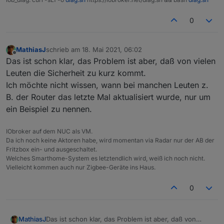
solange ich keinen Ports freigebe,
(die meisten davon sind aber schon behoben)
grundsätzliche keine Sorgen vor fremden
0
Zugriffen machen.
Besten Dank & schönes WE!
MathiasJ
schrieb am
18. Mai 2021, 06:02
zuletzt editiert von
Offline
Das ist schon klar, das Problem ist aber, daß von vielen
Leuten die Sicherheit zu kurz kommt.
Ich möchte nicht wissen, wann bei manchen Leuten z.
B. der Router das letzte Mal aktualisiert wurde, nur um
ein Beispiel zu nennen.
IObroker auf dem NUC als VM.
Da ich noch keine Aktoren habe, wird momentan via Radar nur der AB der
Fritzbox ein- und ausgeschaltet.
Welches Smarthome-System es letztendlich wird, weiß ich noch nicht.
Vielleicht kommen auch nur Zigbee-Geräte ins Haus.
0
MathiasJ
Das ist schon klar, das Problem ist aber, daß von