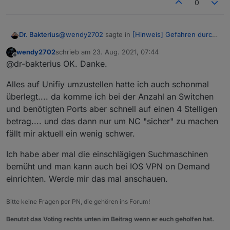
0
@
wendy2702
sagte in
[Hinweis] Gefahren durch
Dr. Bakterius
Port-Freischaltungen
:
wendy2702
schrieb am
23. Aug. 2021, 07:44
zuletzt editiert von
Offline
Wenn du eigenes VLAN verwendest,
@dr-bakterius OK. Danke.
welchen Router/DSL Modem nutzt du dann
Ich habe die Gerätschaften von Unifi. Viele
und was spricht aus deiner Sicht gegen
Alles auf Unifiy umzustellen hatte ich auch schonmal
bessere Router können das aber auch von
DMZ?
überlegt.... da komme ich bei der Anzahl an Switchen
anderen Herstellern und man benötigt managed
Gegen eine DMZ spricht IMHO, dass der gesamte
und benötigten Ports aber schnell auf einen 4 Stelligen
Switches.
Netzwerkverkehr aus dem Internet auf den
angegebenen Rechner trifft. Reißt eventuell
betrag.... und das dann nur um NC "sicher" zu machen
unnötige Lücken auf.
fällt mir aktuell ein wenig schwer.
Ich habe aber mal die einschlägigen Suchmaschinen
bemüht und man kann auch bei IOS VPN on Demand
einrichten. Werde mir das mal anschauen.
Bitte keine Fragen per PN, die gehören ins Forum!
Benutzt das Voting rechts unten im Beitrag wenn er euch geholfen hat.