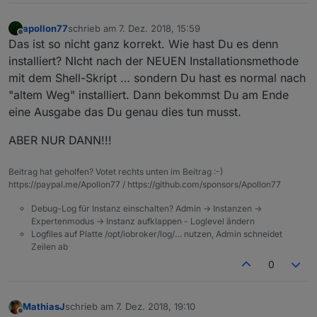
apollon77
schrieb am
7. Dez. 2018, 15:59
zuletzt editiert von
Offline
Das ist so nicht ganz korrekt. Wie hast Du es denn
installiert? NIcht nach der NEUEN Installationsmethode
mit dem Shell-Skript … sondern Du hast es normal nach
"altem Weg" installiert. Dann bekommst Du am Ende
eine Ausgabe das Du genau dies tun musst.
ABER NUR DANN!!!
Beitrag hat geholfen? Votet rechts unten im Beitrag :-)
https://paypal.me/Apollon77 / https://github.com/sponsors/Apollon77
Debug-Log für Instanz einschalten? Admin -> Instanzen ->
Expertenmodus -> Instanz aufklappen - Loglevel ändern
Logfiles auf Platte /opt/iobroker/log/… nutzen, Admin schneidet
Zeilen ab
0
MathiasJ
schrieb am
7. Dez. 2018, 19:10
zuletzt editiert von
Offline