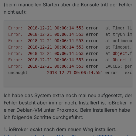
(beim manuellen Starten über die Konsole tritt der Fehler
nicht auf):
Error:
2018
-
12
-
21
00
:
06
:
14.553
error
	at Timer.li
Error:
2018
-
12
-
21
00
:
06
:
14.553
error
	at tryOnTime
Error:
2018
-
12
-
21
00
:
06
:
14.553
error
	at ontimeout
Error:
2018
-
12
-
21
00
:
06
:
14.553
error
	at Timeout.s
Error:
2018
-
12
-
21
00
:
06
:
14.553
error
	at 
Object
.fs
Error:
2018
-
12
-
21
00
:
06
:
14.553
error
	at 
Object
.fs
Error:
2018
-
12
-
21
00
:
06
:
14.553
error
	EACCES: perm
uncaught	
2018
-
12
-
21
00
:
06
:
14.551
error
	exc
Ich habe das System extra noch mal neu aufgesetzt, der
Fehler besteht aber immer noch. Installiert ist ioBroker in
einer Debian-VM unter Proxmox. Beim Installieren habe
ich folgende Schritte durchgeführt:
1. ioBroker exakt nach dem neuen Weg installiert: