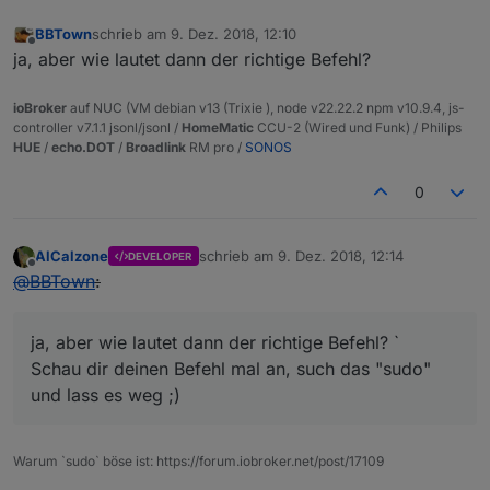
BBTown
schrieb am
9. Dez. 2018, 12:10
zuletzt editiert von
Offline
ja, aber wie lautet dann der richtige Befehl?
ioBroker
auf NUC (VM debian v13 (Trixie ), node v22.22.2 npm v10.9.4, js-
controller v7.1.1 jsonl/jsonl /
HomeMatic
CCU-2 (Wired und Funk) / Philips
HUE
/
echo.DOT
/
Broadlink
RM pro /
SONOS
0
AlCalzone
schrieb am
9. Dez. 2018, 12:14
DEVELOPER
zuletzt editiert von
Offline
@
BBTown
:
ja, aber wie lautet dann der richtige Befehl? `
Schau dir deinen Befehl mal an, such das "sudo"
und lass es weg ;)
Warum `sudo` böse ist: https://forum.iobroker.net/post/17109