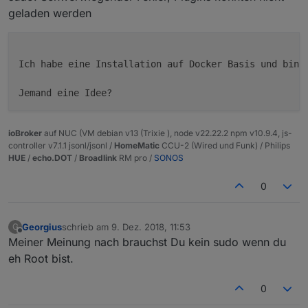
geladen werden
Ich habe eine Installation auf Docker Basis und bin d
Jemand eine Idee?
ioBroker
auf NUC (VM debian v13 (Trixie ), node v22.22.2 npm v10.9.4, js-
controller v7.1.1 jsonl/jsonl /
HomeMatic
CCU-2 (Wired und Funk) / Philips
HUE
/
echo.DOT
/
Broadlink
RM pro /
SONOS
0
Georgius
schrieb am
9. Dez. 2018, 11:53
G
zuletzt editiert von
Offline
Meiner Meinung nach brauchst Du kein sudo wenn du
eh Root bist.
0