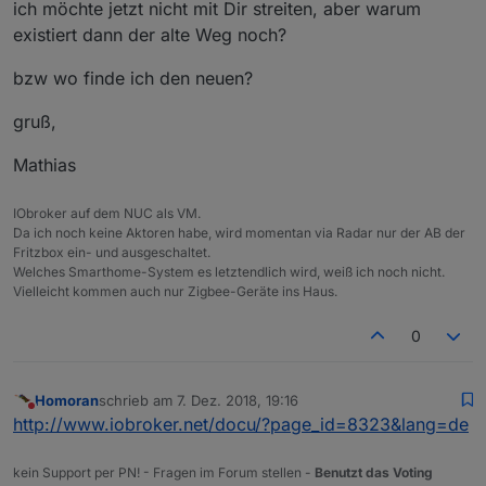
ich möchte jetzt nicht mit Dir streiten, aber warum
existiert dann der alte Weg noch?
bzw wo finde ich den neuen?
gruß,
Mathias
IObroker auf dem NUC als VM.
Da ich noch keine Aktoren habe, wird momentan via Radar nur der AB der
Fritzbox ein- und ausgeschaltet.
Welches Smarthome-System es letztendlich wird, weiß ich noch nicht.
Vielleicht kommen auch nur Zigbee-Geräte ins Haus.
0
Homoran
schrieb am
7. Dez. 2018, 19:16
zuletzt editiert von
Nicht stören
http://www.iobroker.net/docu/?page_id=8323&lang=de
kein Support per PN! - Fragen im Forum stellen -
Benutzt das Voting