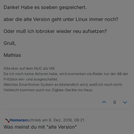
Danke! Habe es soeben gespeichert.
aber die alte Version geht unter Linux immer noch?
Oder muß ich Iobroker wieder neu aufsetzen?
Gruß,
Mathias
IObroker auf dem NUC als VM.
Da ich noch keine Aktoren habe, wird momentan via Radar nur der AB der
Fritzbox ein- und ausgeschaltet.
Welches Smarthome-System es letztendlich wird, weiß ich noch nicht.
Vielleicht kommen auch nur Zigbee-Geräte ins Haus.
0
Homoran
schrieb am
8. Dez. 2018, 08:21
zuletzt editiert von
Nicht stören
Was meinst du mit "alte Version"