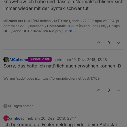
know-how ich habe und dass ein Normalsterblicher sich
immer wieder mit der Syntax schwer tut.
ioBroker
auf NUC (VM debian v13 (Trixie ), node v22.22.2 npm v10.9.4, js-
controller v7.1.1 jsonl/jsonl /
HomeMatic
CCU-2 (Wired und Funk) / Philips
HUE
/
echo.DOT
/
Broadlink
RM pro /
SONOS
0
AlCalzone
schrieb am
10. Dez. 2018, 12:48
DEVELOPER
zuletzt editiert von
Offline
Sorry, das hätte ich natürlich auch erwähnen können :D
Warum `sudo` böse ist: https://forum.iobroker.net/post/17109
0
10 Tagen später
jambo
schrieb am
20. Dez. 2018, 23:14
J
zuletzt editiert von
Offline
Ich bekomme die Fehlermeldung leider beim Autostart