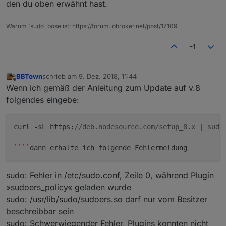
den du oben erwähnt hast.
Warum `sudo` böse ist: https://forum.iobroker.net/post/17109
-1
BBTown
schrieb am
9. Dez. 2018, 11:44
zuletzt editiert von
Offline
Wenn ich gemäß der Anleitung zum Update auf v.8
folgendes eingebe:
curl -sL https:
//deb.nodesource.com/setup_8.x | sudo
``
``
sudo: Fehler in /etc/sudo.conf, Zeile 0, während Plugin
»sudoers_policy« geladen wurde
sudo: /usr/lib/sudo/sudoers.so darf nur vom Besitzer
beschreibbar sein
sudo: Schwerwiegender Fehler, Plugins konnten nicht