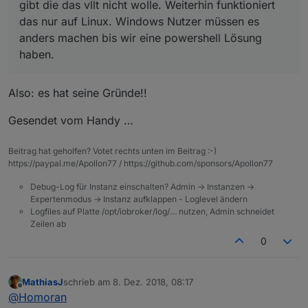
gibt die das vllt nicht wolle. Weiterhin funktioniert
das nur auf Linux. Windows Nutzer müssen es
anders machen bis wir eine powershell Lösung
haben.
Also: es hat seine Gründe!!
Gesendet vom Handy …
Beitrag hat geholfen? Votet rechts unten im Beitrag :-)
https://paypal.me/Apollon77 / https://github.com/sponsors/Apollon77
Debug-Log für Instanz einschalten? Admin -> Instanzen ->
Expertenmodus -> Instanz aufklappen - Loglevel ändern
Logfiles auf Platte /opt/iobroker/log/… nutzen, Admin schneidet
Zeilen ab
0
MathiasJ
schrieb am
8. Dez. 2018, 08:17
zuletzt editiert von
Offline
@
Homoran