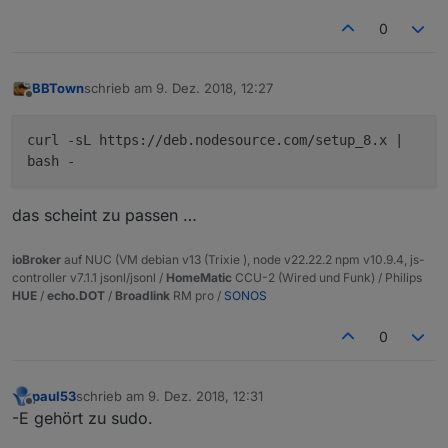
0
BBTown
schrieb am
9. Dez. 2018, 12:27
zuletzt editiert von
Offline
curl -sL https://deb.nodesource.com/setup_8.x |
bash -
das scheint zu passen …
ioBroker
auf NUC (VM debian v13 (Trixie ), node v22.22.2 npm v10.9.4, js-
controller v7.1.1 jsonl/jsonl /
HomeMatic
CCU-2 (Wired und Funk) / Philips
HUE
/
echo.DOT
/
Broadlink
RM pro /
SONOS
0
paul53
schrieb am
9. Dez. 2018, 12:31
zuletzt editiert von
Offline
-E gehört zu sudo.