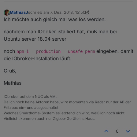
MathiasJ
schrieb am
7. Dez. 2018, 15:50
zuletzt editiert von Negalein
2. Nov. 2020, 15:42
Offline
Ich möchte auch gleich mal was los werden:
nachdem man IOboker istalliert hat, muß man bei
Ubuntu server 18.04 server
noch
eingeben, damit
npm i --production --unsafe-perm
die IObroker-Installation läuft.
Gruß,
Mathias
IObroker auf dem NUC als VM.
Da ich noch keine Aktoren habe, wird momentan via Radar nur der AB der
Fritzbox ein- und ausgeschaltet.
Welches Smarthome-System es letztendlich wird, weiß ich noch nicht.
Vielleicht kommen auch nur Zigbee-Geräte ins Haus.
0