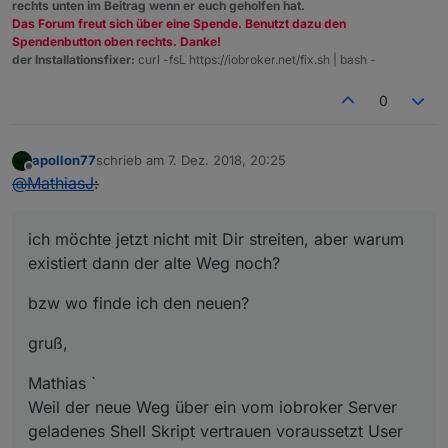
rechts unten im Beitrag wenn er euch geholfen hat.
Das Forum freut sich über eine Spende. Benutzt dazu den
Spendenbutton oben rechts. Danke!
der Installationsfixer:
curl -fsL https://iobroker.net/fix.sh | bash -
0
apollon77
schrieb am
7. Dez. 2018, 20:25
zuletzt editiert von
Offline
@
MathiasJ
:
ich möchte jetzt nicht mit Dir streiten, aber warum
existiert dann der alte Weg noch?
bzw wo finde ich den neuen?
gruß,
Mathias `
Weil der neue Weg über ein vom iobroker Server
geladenes Shell Skript vertrauen voraussetzt User