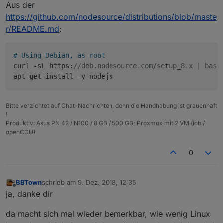
Aus der
https://github.com/nodesource/distributions/blob/maste
r/README.md
:
# Using Debian, as root
curl -sL https:
//deb.nodesource.com/setup_8.x | bash
apt-
get
Bitte verzichtet auf Chat-Nachrichten, denn die Handhabung ist grauenhaft
!
Produktiv: Asus PN 42 / N100 / 8 GB / 500 GB; Proxmox mit 2 VM (iob /
openCCU)
0
BBTown
schrieb am
9. Dez. 2018, 12:35
zuletzt editiert von
Offline
ja, danke dir
da macht sich mal wieder bemerkbar, wie wenig Linux