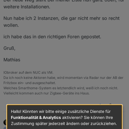
weitere Installationen.
Nun habe ich 2 Instanzen, die gar nicht mehr so recht
wollen.
ich habe das in den richtigen Foren gepostet.
Gruß,
Mathias
IObroker auf dem NUC als VM.
Da ich noch keine Aktoren habe, wird momentan via Radar nur der AB der
Fritzbox ein- und ausgeschaltet.
Welches Smarthome-System es letztendlich wird, weiß ich noch nicht.
Vielleicht kommen auch nur Zigbee-Geräte ins Haus.
0
Hallo! Könnten wir bitte einige zusätzliche Dienste für
Funktionalität & Analytics
aktivieren? Sie können Ihre
AlCalzone
schrieb am
8. Dez. 2018, 13:29
DEVELOPER
Zustimmung später jederzeit ändern oder zurückziehen.
zuletzt editiert von
Offline
@
MathiasJ
: