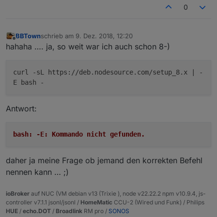
0
BBTown
schrieb am
9. Dez. 2018, 12:20
zuletzt editiert von
Offline
hahaha …. ja, so weit war ich auch schon 8-)
curl -sL https://deb.nodesource.com/setup_8.x | -
E bash -
Antwort:
bash: -E: Kommando nicht gefunden.
daher ja meine Frage ob jemand den korrekten Befehl
nennen kann … ;)
ioBroker
auf NUC (VM debian v13 (Trixie ), node v22.22.2 npm v10.9.4, js-
controller v7.1.1 jsonl/jsonl /
HomeMatic
CCU-2 (Wired und Funk) / Philips
HUE
/
echo.DOT
/
Broadlink
RM pro /
SONOS