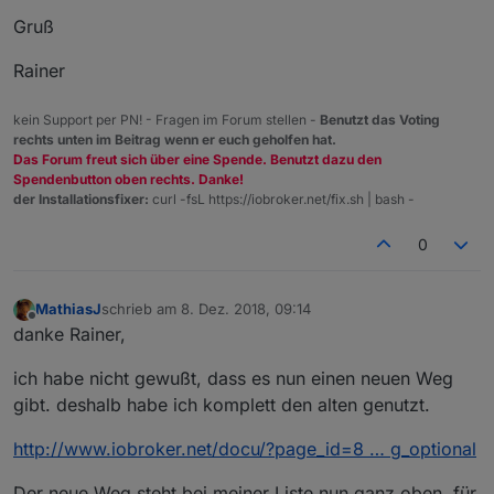
Gruß
Rainer
kein Support per PN! - Fragen im Forum stellen -
Benutzt das Voting
rechts unten im Beitrag wenn er euch geholfen hat.
Das Forum freut sich über eine Spende. Benutzt dazu den
Spendenbutton oben rechts. Danke!
der Installationsfixer:
curl -fsL https://iobroker.net/fix.sh | bash -
0
MathiasJ
schrieb am
8. Dez. 2018, 09:14
zuletzt editiert von
Offline
danke Rainer,
ich habe nicht gewußt, dass es nun einen neuen Weg
gibt. deshalb habe ich komplett den alten genutzt.
http://www.iobroker.net/docu/?page_id=8 … g_optional
Der neue Weg steht bei meiner Liste nun ganz oben, für