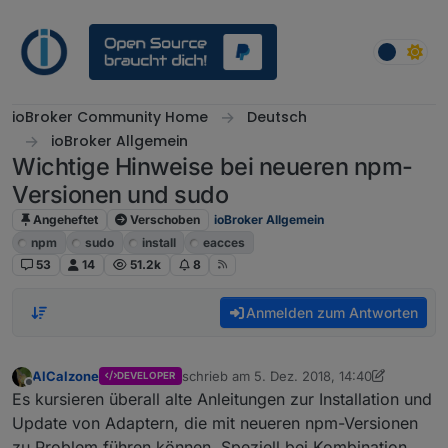
Weiter zum Inhalt
ioBroker Community Home
Deutsch
ioBroker Allgemein
Wichtige Hinweise bei neueren npm-
Versionen und sudo
Angeheftet
Verschoben
ioBroker Allgemein
npm
sudo
install
eacces
53
14
51.2k
8
Anmelden zum Antworten
AlCalzone
schrieb am
5. Dez. 2018, 14:40
DEVELOPER
zuletzt editiert von AlCalzone
2. Okt. 2020,
Offline
Es kursieren überall alte Anleitungen zur Installation und
Update von Adaptern, die mit neueren npm-Versionen
zu Problem führen können. Speziell bei Kombination