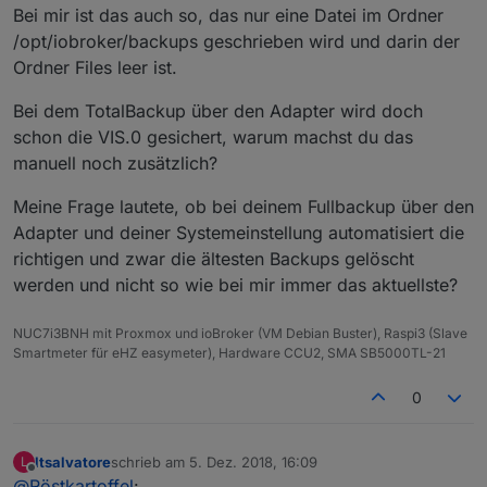
Bei mir ist das auch so, das nur eine Datei im Ordner
/opt/iobroker/backups geschrieben wird und darin der
Ordner Files leer ist.
Bei dem TotalBackup über den Adapter wird doch
schon die VIS.0 gesichert, warum machst du das
manuell noch zusätzlich?
Meine Frage lautete, ob bei deinem Fullbackup über den
Adapter und deiner Systemeinstellung automatisiert die
richtigen und zwar die ältesten Backups gelöscht
werden und nicht so wie bei mir immer das aktuellste?
NUC7i3BNH mit Proxmox und ioBroker (VM Debian Buster), Raspi3 (Slave
Smartmeter für eHZ easymeter), Hardware CCU2, SMA SB5000TL-21
0
ltsalvatore
schrieb am
5. Dez. 2018, 16:09
L
zuletzt editiert von
12. Mai 2018, 17:11
Offline
@
Röstkartoffel
: