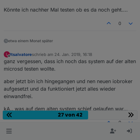
Könnte ich nachher Mal testen ob es da noch geht....
0
etwa einem Monat später
ltsalvatore
schrieb am
24. Jan. 2019, 16:18
L
zuletzt editiert von
Offline
ganz vergessen, dass ich noch das system auf der alten
microsd testen wollte.
aber jetzt bin ich hingegangen und nen neuen iobroker
aufgesetzt und da funktioniert jetzt alles wieder
einwandfrei.
kA.. was auf dem alten system schief gelaufen war…
27 von 42
0