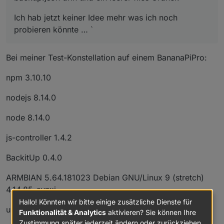
Ich hab jetzt keiner Idee mehr was ich noch
probieren könnte … `
Bei meiner Test-Konstellation auf einem BananaPiPro:
npm 3.10.10
nodejs 8.14.0
node 8.14.0
js-controller 1.4.2
BackitUp 0.4.0
ARMBIAN 5.64.181023 Debian GNU/Linux 9 (stretch)
4.14.85-sunxi
Hallo! Könnten wir bitte einige zusätzliche Dienste für
und meinem Produktiv-System auf einem Rock64:
Funktionalität & Analytics
aktivieren? Sie können Ihre
Zustimmung später jederzeit ändern oder zurückziehen.