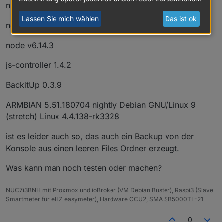
npm 3.10.10
Lassen Sie mich wählen
Das ist ok
nodejs v6.14.3
node v6.14.3
js-controller 1.4.2
BackitUp 0.3.9
ARMBIAN 5.51.180704 nightly Debian GNU/Linux 9
(stretch) Linux 4.4.138-rk3328
ist es leider auch so, das auch ein Backup von der
Konsole aus einen leeren Files Ordner erzeugt.
Was kann man noch testen oder machen?
NUC7i3BNH mit Proxmox und ioBroker (VM Debian Buster), Raspi3 (Slave
Smartmeter für eHZ easymeter), Hardware CCU2, SMA SB5000TL-21
0