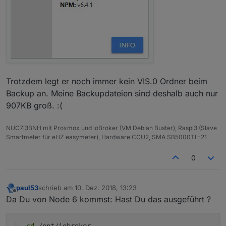
Trotzdem legt er noch immer kein VIS.0 Ordner beim
Backup an. Meine Backupdateien sind deshalb auch nur
907KB groß. :(
NUC7i3BNH mit Proxmox und ioBroker (VM Debian Buster), Raspi3 (Slave
Smartmeter für eHZ easymeter), Hardware CCU2, SMA SB5000TL-21
0
paul53
schrieb am
10. Dez. 2018, 13:23
zuletzt editiert von
Offline
Da Du von Node 6 kommst: Hast Du das ausgeführt ?
cd
 /opt/iobroker