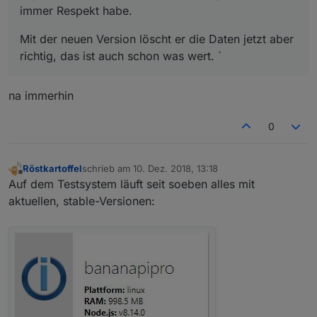
immer Respekt habe.
Mit der neuen Version löscht er die Daten jetzt aber
richtig, das ist auch schon was wert. `
na immerhin
0
Röstkartoffel
schrieb am
10. Dez. 2018, 13:18
zuletzt editiert von
Offline
Auf dem Testsystem läuft seit soeben alles mit
aktuellen, stable-Versionen: