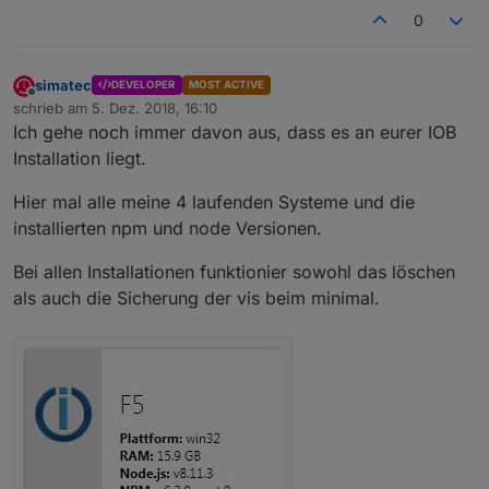
0
simatec
DEVELOPER
MOST ACTIVE
Offline
schrieb am
5. Dez. 2018, 16:10
zuletzt editiert von
Ich gehe noch immer davon aus, dass es an eurer IOB
Installation liegt.
Hier mal alle meine 4 laufenden Systeme und die
installierten npm und node Versionen.
Bei allen Installationen funktionier sowohl das löschen
als auch die Sicherung der vis beim minimal.