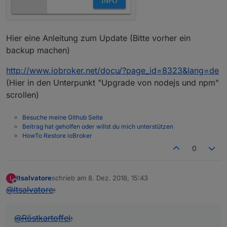
Hier eine Anleitung zum Update (Bitte vorher ein
backup machen)
http://www.iobroker.net/docu/?page_id=8323&lang=de
(Hier in den Unterpunkt "Upgrade von nodejs und npm"
scrollen)
Besuche meine Github Seite
Beitrag hat geholfen oder willst du mich unterstützen
HowTo Restore ioBroker
0
ltsalvatore
schrieb am
8. Dez. 2018, 15:43
L
zuletzt editiert von
Offline
@
ltsalvatore
:
@
Röstkartoffel
: