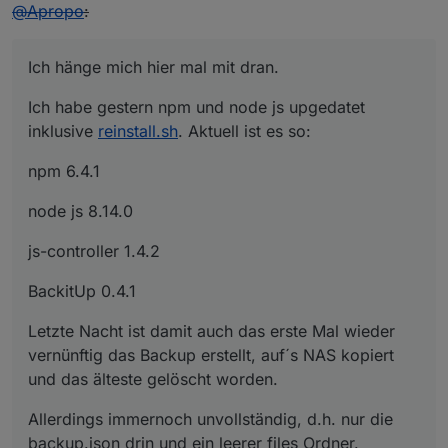
Offline
@
Apropo
:
Ich hänge mich hier mal mit dran.
Ich habe gestern npm und node js upgedatet
inklusive
reinstall.sh
. Aktuell ist es so:
npm 6.4.1
node js 8.14.0
js-controller 1.4.2
BackitUp 0.4.1
Letzte Nacht ist damit auch das erste Mal wieder
vernünftig das Backup erstellt, auf´s NAS kopiert
und das älteste gelöscht worden.
Allerdings immernoch unvollständig, d.h. nur die
backup.json drin und ein leerer files Ordner.