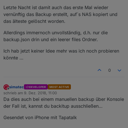
Letzte Nacht ist damit auch das erste Mal wieder
vernünftig das Backup erstellt, auf´s NAS kopiert und
das älteste gelöscht worden.
Allerdings immernoch unvollständig, d.h. nur die
backup.json drin und ein leerer files Ordner.
Ich hab jetzt keiner Idee mehr was ich noch probieren
könnte …
0
simatec
DEVELOPER
MOST ACTIVE
Offline
schrieb am
9. Dez. 2018, 11:00
zuletzt editiert von
Da dies auch bei einem manuellen backup über Konsole
der Fall ist, kannst du backitup ausschließen…
Gesendet von iPhone mit Tapatalk