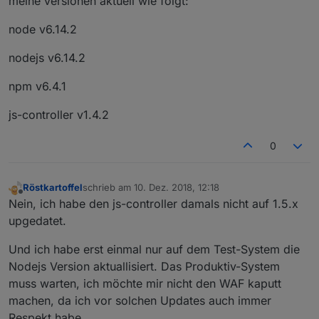
meine versionen aktuell wie folgt:
node v6.14.2
nodejs v6.14.2
npm v6.4.1
js-controller v1.4.2
0
Röstkartoffel
schrieb am
10. Dez. 2018, 12:18
zuletzt editiert von
Offline
Nein, ich habe den js-controller damals nicht auf 1.5.x
upgedatet.
Und ich habe erst einmal nur auf dem Test-System die
Nodejs Version aktuallisiert. Das Produktiv-System
muss warten, ich möchte mir nicht den WAF kaputt
machen, da ich vor solchen Updates auch immer
Respekt habe.