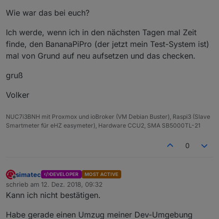
Wie war das bei euch?
Ich werde, wenn ich in den nächsten Tagen mal Zeit
finde, den BananaPiPro (der jetzt mein Test-System ist)
mal von Grund auf neu aufsetzen und das checken.
gruß
Volker
NUC7i3BNH mit Proxmox und ioBroker (VM Debian Buster), Raspi3 (Slave
Smartmeter für eHZ easymeter), Hardware CCU2, SMA SB5000TL-21
0
simatec
DEVELOPER
MOST ACTIVE
Offline
schrieb am
12. Dez. 2018, 09:32
zuletzt editiert von
Kann ich nicht bestätigen.
Habe gerade einen Umzug meiner Dev-Umgebung