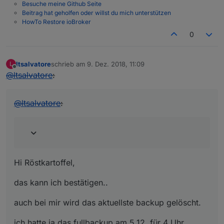
Besuche meine Github Seite
Beitrag hat geholfen oder willst du mich unterstützen
HowTo Restore ioBroker
0
ltsalvatore
schrieb am
9. Dez. 2018, 11:09
L
zuletzt editiert von
Offline
@
ltsalvatore
:
@
ltsalvatore
:
Hi Röstkartoffel,
das kann ich bestätigen..
auch bei mir wird das aktuellste backup gelöscht.
ich hatte ja das fullbackup am 5.12. für 4 Uhr