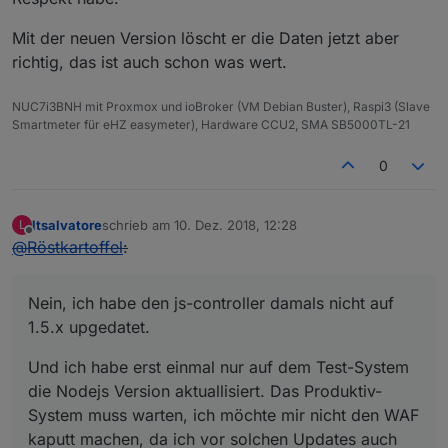
Mit der neuen Version löscht er die Daten jetzt aber
richtig, das ist auch schon was wert.
NUC7i3BNH mit Proxmox und ioBroker (VM Debian Buster), Raspi3 (Slave
Smartmeter für eHZ easymeter), Hardware CCU2, SMA SB5000TL-21
0
ltsalvatore
schrieb am
10. Dez. 2018, 12:28
L
zuletzt editiert von
Offline
@
Röstkartoffel
:
Nein, ich habe den js-controller damals nicht auf
1.5.x upgedatet.
Und ich habe erst einmal nur auf dem Test-System
die Nodejs Version aktuallisiert. Das Produktiv-
System muss warten, ich möchte mir nicht den WAF
kaputt machen, da ich vor solchen Updates auch