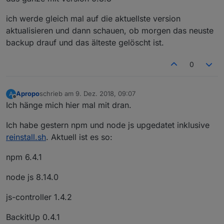
ich werde gleich mal auf die aktuellste version
aktualisieren und dann schauen, ob morgen das neuste
backup drauf und das älteste gelöscht ist.
0
Apropo
schrieb am
9. Dez. 2018, 09:07
A
zuletzt editiert von
Offline
Ich hänge mich hier mal mit dran.
Ich habe gestern npm und node js upgedatet inklusive
reinstall.sh
. Aktuell ist es so:
npm 6.4.1
node js 8.14.0
js-controller 1.4.2
BackitUp 0.4.1