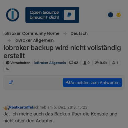
Weiter zum Inhalt
ioBroker Community Home
Deutsch
ioBroker Allgemein
Iobroker backup wird nicht vollständig
erstellt
Verschoben
ioBroker Allgemein
42
9
9.9k
1
Anmelden zum Antworten
Röstkartoffel
schrieb am
5. Dez. 2018, 15:23
zuletzt editiert von
Offline
Ja, ich meine auch das Backup über die Konsole und
nicht über den Adapter.