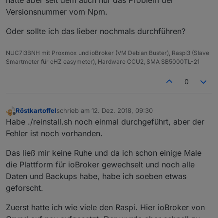
hatte aber seit dem auch nur das Problem der
Versionsnummer vom Npm.
Oder sollte ich das lieber nochmals durchführen?
NUC7i3BNH mit Proxmox und ioBroker (VM Debian Buster), Raspi3 (Slave
Smartmeter für eHZ easymeter), Hardware CCU2, SMA SB5000TL-21
0
Röstkartoffel
schrieb am
12. Dez. 2018, 09:30
zuletzt editiert von
Offline
Habe ./reinstall.sh noch einmal durchgeführt, aber der
Fehler ist noch vorhanden.
Das ließ mir keine Ruhe und da ich schon einige Male
die Plattform für ioBroker gewechselt und noch alle
Daten und Backups habe, habe ich soeben etwas
geforscht.
Zuerst hatte ich wie viele den Raspi. Hier ioBroker von