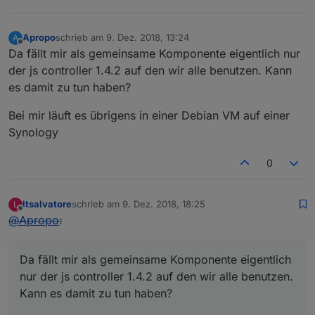
Apropo
schrieb am
9. Dez. 2018, 13:24
A
zuletzt editiert von
Offline
Da fällt mir als gemeinsame Komponente eigentlich nur
der js controller 1.4.2 auf den wir alle benutzen. Kann
es damit zu tun haben?
Bei mir läuft es übrigens in einer Debian VM auf einer
Synology
0
ltsalvatore
schrieb am
9. Dez. 2018, 18:25
L
zuletzt editiert von
Offline
@
Apropo
:
Da fällt mir als gemeinsame Komponente eigentlich
nur der js controller 1.4.2 auf den wir alle benutzen.
Kann es damit zu tun haben?