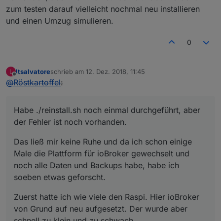
zum testen darauf vielleicht nochmal neu installieren
und einen Umzug simulieren.
0
ltsalvatore
schrieb am
12. Dez. 2018, 11:45
L
zuletzt editiert von
Offline
@
Röstkartoffel
:
Habe ./reinstall.sh noch einmal durchgeführt, aber
der Fehler ist noch vorhanden.
Das ließ mir keine Ruhe und da ich schon einige
Male die Plattform für ioBroker gewechselt und
noch alle Daten und Backups habe, habe ich
soeben etwas geforscht.
Zuerst hatte ich wie viele den Raspi. Hier ioBroker
von Grund auf neu aufgesetzt. Der wurde aber
schnell zu klein und zu schwach.