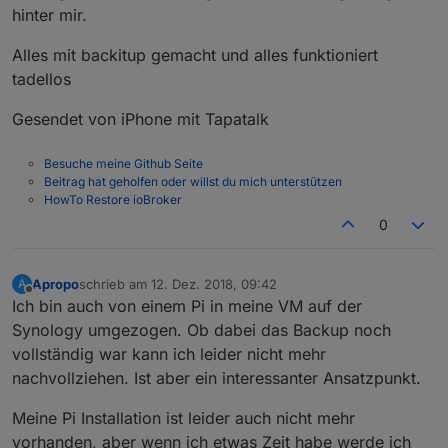
hinter mir.
Alles mit backitup gemacht und alles funktioniert
tadellos
Gesendet von iPhone mit Tapatalk
Besuche meine Github Seite
Beitrag hat geholfen oder willst du mich unterstützen
HowTo Restore ioBroker
0
Apropo
schrieb am
12. Dez. 2018, 09:42
A
zuletzt editiert von
Offline
Ich bin auch von einem Pi in meine VM auf der
Synology umgezogen. Ob dabei das Backup noch
vollständig war kann ich leider nicht mehr
nachvollziehen. Ist aber ein interessanter Ansatzpunkt.
Meine Pi Installation ist leider auch nicht mehr
vorhanden, aber wenn ich etwas Zeit habe werde ich