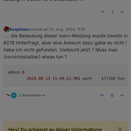
1
RaspiUser
schrieb am
13. Aug. 2024, 11:10
zuletzt editiert von
Online
.... die Bedeutung dieser warn-Meldung wurde bereits in
#218 hinterfragt, aber eine Antwort dazu gabe es nicht /
habe ich nicht gefunden. Vielleicht jetzt ? Muss man
(vorsichtshalber) etwas tun ?
admin.
0
2024
-
08
-
13
11
:
44
:
21.901
	warn	klf200 h
M
2 Antworten
0
Hey! Du scheinst an dieser Unterhaltung