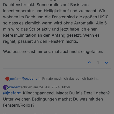
würden.
Dachfenster inkl. Sonnenrollos auf Basis von
Innentemperatur und Helligkeit auf und zu macht. Wir
wohnen im Dach und die Fenster sind die großen UK10,
so dass es ziemlich warm wird ohne Automatik. Alle 5
min wird das Script aktiv und jetzt habe ich einen
RefreshLimitation an den Anfang gesetzt. Wenn es
regnet, passiert an den Fenstern nichts.
Was besseres ist mir erst mal auch nicht eingefallen.
1
@
oxident
Im Prinzip mach ich das so. Ich hab in
joefarm
J
Javascript eine Steuerung geschrieben, die 8
oxident
schrieb am
24. Juli 2024, 19:56
O
Dachfenster inkl. Sonnenrollos auf Basis von
Was besseres ist mir erst mal auch nicht eingefallen.
zuletzt editiert von
Online
@
joefarm
Klingt spannend. Magst Du in's Detail gehen?
Innentemperatur und Helligkeit auf und zu macht. Wir
wohnen im Dach und die Fenster sind die großen
Unter welchen Bedingungen machst Du was mit den
UK10, so dass es ziemlich warm wird ohne Automatik.
Fenstern/Rollos?
Alle 5 min wird das Script aktiv und jetzt habe ich
einen RefreshLimitation an den Anfang gesetzt. Wenn