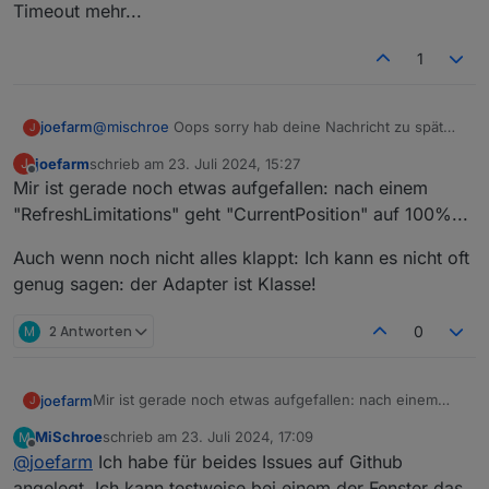
Timeout mehr...
1
joefarm
@
mischroe
Oops sorry hab deine Nachricht zu spät
J
gesehen.
joefarm
schrieb am
23. Juli 2024, 15:27
J
Ich hab mich jetzt über WLAN am KLF angemeldet und
zuletzt editiert von
Offline
Mir ist gerade noch etwas aufgefallen: nach einem
die fehlenden Produkte gelöscht. Und siehe da, kein
Timeout mehr...
"RefreshLimitations" geht "CurrentPosition" auf 100%...
Auch wenn noch nicht alles klappt: Ich kann es nicht oft
genug sagen: der Adapter ist Klasse!
M
2 Antworten
0
Mir ist gerade noch etwas aufgefallen: nach einem
joefarm
J
"RefreshLimitations" geht "CurrentPosition" auf
MiSchroe
schrieb am
23. Juli 2024, 17:09
M
100%...
Auch wenn noch nicht alles klappt: Ich kann es nicht
zuletzt editiert von
Offline
@
joefarm
Ich habe für beides Issues auf Github
oft genug sagen: der Adapter ist Klasse!
angelegt. Ich kann testweise bei einem der Fenster das