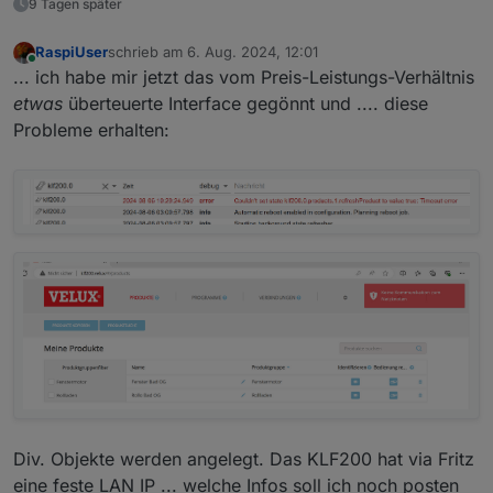
9 Tagen später
RaspiUser
schrieb am
6. Aug. 2024, 12:01
zuletzt editiert von
Online
... ich habe mir jetzt das vom Preis-Leistungs-Verhältnis
etwas
überteuerte Interface gegönnt und .... diese
Probleme erhalten:
Div. Objekte werden angelegt. Das KLF200 hat via Fritz
eine feste LAN IP ... welche Infos soll ich noch posten