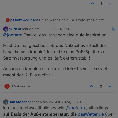
1
@
oxident
Oh so wahnsinnig viel Logik ist da nicht
joefarm
J
eingebaut. Im Wesentlichen läuft es so ab:
oxident
schrieb am
25. Juli 2024, 12:08
O
Schwelle für Temperatur und Helligkeit lässt sich
zuletzt editiert von
Online
@
joefarm
Danke, das ist schon eine gute Inspiration!
Das war es schon. Mit der Hysterese muss man etwas
über Vis einstellen
rumspielen, sonst gehen die Fenster und Rollos
Bei Überschreiten der Schwelle für Temperatur
Hast Du mal geschaut, ob das Netzteil eventuell die
dauernd auf und zu. Nicht so gut für WAF.
Mein größtes Problem ist, dass der KLF sehr
werden die Fenster geöffnet (Wert auch über Vis
regelmäßig die Verbindung verliert. Ich hab jetzt schon
Ursache sein könnte? Ich nutze eine PoE-Splitter zur
einstellbar)
eine schaltbare Steckdose eingebaut und resette den
Stromversorgung und es läuft extrem stabil!
Adapter danach, aber so richtig stabil ist das nicht. Bin
Bei Überschreiten von Temperatur und Helligkeit
ich da allein mit dem Problem?
Ansonsten könnte es ja nur ein Defekt sein ... so viel
werden auch die Rollos zugemacht
macht der KLF ja nicht :-(
Mit einer Hysterese von 0,5°
Temperaturunterschied und starkem Abfall der
J
1 Antwort
0
Helligkeit werden entsprechend die Fenster
zugemacht und die Rollos eingefahren
HansJochen
schrieb am
26. Juli 2024, 15:29
H
Das Skript ist nur von 8 Uhr bis Sonnenuntergang
zuletzt editiert von
Offline
gescheduled. Nach Sonnenuntergang wird alles
Ich mache etwas ähnliches wie
@
joefarm
, allerdings
zugemacht und eingefahren
auf Basis der
Außentemperatur
, die
dasWetter.de
über