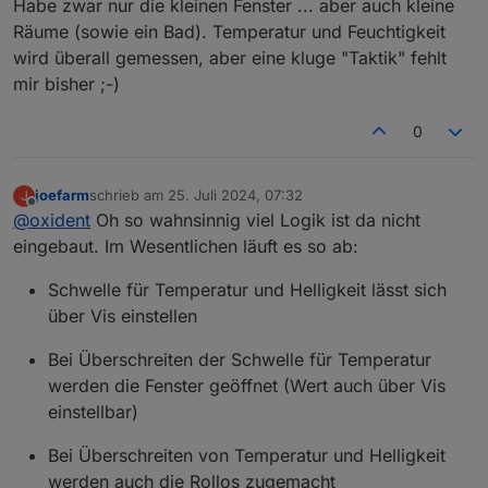
Habe zwar nur die kleinen Fenster ... aber auch kleine
es regnet, passiert an den Fenstern nichts.
Räume (sowie ein Bad). Temperatur und Feuchtigkeit
wird überall gemessen, aber eine kluge "Taktik" fehlt
mir bisher ;-)
0
joefarm
schrieb am
25. Juli 2024, 07:32
J
zuletzt editiert von
Offline
@
oxident
Oh so wahnsinnig viel Logik ist da nicht
eingebaut. Im Wesentlichen läuft es so ab:
Schwelle für Temperatur und Helligkeit lässt sich
über Vis einstellen
Bei Überschreiten der Schwelle für Temperatur
werden die Fenster geöffnet (Wert auch über Vis
einstellbar)
Bei Überschreiten von Temperatur und Helligkeit
werden auch die Rollos zugemacht