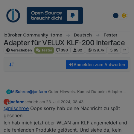
Weiter zum Inhalt
ioBroker Community Home
Deutsch
Tester
Adapter für VELUX KLF-200 Interface
Verschoben
Tester
390
82
128.7k
65
Anmelden zum Antworten
MiSchroe
@
joefarm
Guter Hinweis. Kannst Du beim Adapter
M
bitte mal das Logging auf Alles stellen und das Log
joefarm
schrieb am
23. Juli 2024, 08:43
J
posten? Ich probiere mal parallel, ob ich das
zuletzt editiert von
Offline
@
mischroe
Oops sorry hab deine Nachricht zu spät
zuhause nachstellen kann.
gesehen.
Ich hab mich jetzt über WLAN am KLF angemeldet und
die fehlenden Produkte gelöscht. Und siehe da, kein