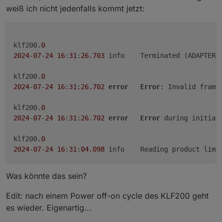
weiß ich nicht jedenfalls kommt jetzt:
klf200.
0
2024
-
07
-
24
16
:
31
:
26.703
	info	Terminated (ADAPT
klf200.
0
2024
-
07
-
24
16
:
31
:
26.702
error
Error
: Invalid frame
klf200.
0
2024
-
07
-
24
16
:
31
:
26.702
error
Error
 during initial
klf200.
0
2024
-
07
-
24
16
:
31
:
04.098
Was könnte das sein?
Edit: nach einem Power off-on cycle des KLF200 geht
es wieder. Eigenartig...