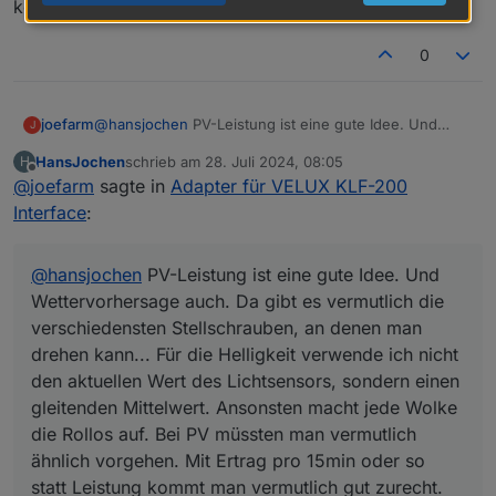
kommt man vermutlich gut zurecht.
0
joefarm
@
hansjochen
PV-Leistung ist eine gute Idee. Und
J
Wettervorhersage auch. Da gibt es vermutlich die
HansJochen
schrieb am
28. Juli 2024, 08:05
H
verschiedensten Stellschrauben, an denen man
zuletzt editiert von
Offline
@
joefarm
sagte in
Adapter für VELUX KLF-200
drehen kann... Für die Helligkeit verwende ich nicht
den aktuellen Wert des Lichtsensors, sondern einen
Interface
:
gleitenden Mittelwert. Ansonsten macht jede Wolke
die Rollos auf. Bei PV müssten man vermutlich ähnlich
vorgehen. Mit Ertrag pro 15min oder so statt Leistung
@
hansjochen
PV-Leistung ist eine gute Idee. Und
kommt man vermutlich gut zurecht.
Wettervorhersage auch. Da gibt es vermutlich die
verschiedensten Stellschrauben, an denen man
drehen kann... Für die Helligkeit verwende ich nicht
den aktuellen Wert des Lichtsensors, sondern einen
gleitenden Mittelwert. Ansonsten macht jede Wolke
die Rollos auf. Bei PV müssten man vermutlich
ähnlich vorgehen. Mit Ertrag pro 15min oder so
statt Leistung kommt man vermutlich gut zurecht.