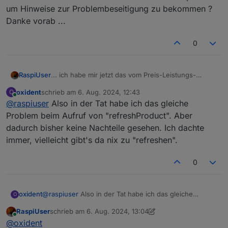
um Hinweise zur Problembeseitigung zu bekommen ?
Danke vorab ...
0
... ich habe mir jetzt das vom Preis-Leistungs-
RaspiUser
Verhältnis
etwas
überteuerte Interface gegönnt und
oxident
schrieb am
6. Aug. 2024, 12:43
O
.... diese Probleme erhalten:
zuletzt editiert von
Online
@
raspiuser
Also in der Tat habe ich das gleiche
Problem beim Aufruf von "refreshProduct". Aber
Div. Objekte werden angelegt. Das KLF200 hat via
dadurch bisher keine Nachteile gesehen. Ich dachte
Fritz eine feste LAN IP ... welche Infos soll ich noch
immer, vielleicht gibt's da nix zu "refreshen".
posten um Hinweise zur Problembeseitigung zu
bekommen ?
Danke vorab ...
0
oxident
@
raspiuser
Also in der Tat habe ich das gleiche
O
Problem beim Aufruf von "refreshProduct". Aber
RaspiUser
schrieb am
6. Aug. 2024, 13:04
dadurch bisher keine Nachteile gesehen. Ich dachte
zuletzt editiert von RaspiUser
8. Juni 2024, 18:08
Online
@
oxident
immer, vielleicht gibt's da nix zu "refreshen".