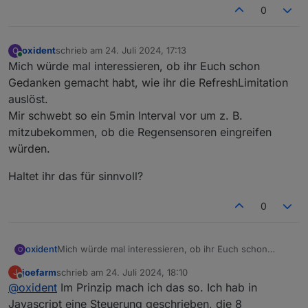
0
oxident
schrieb am
24. Juli 2024, 17:13
O
zuletzt editiert von
Online
Mich würde mal interessieren, ob ihr Euch schon
Gedanken gemacht habt, wie ihr die RefreshLimitation
auslöst.
Mir schwebt so ein 5min Interval vor um z. B.
mitzubekommen, ob die Regensensoren eingreifen
würden.
Haltet ihr das für sinnvoll?
0
Mich würde mal interessieren, ob ihr Euch schon
oxident
O
Gedanken gemacht habt, wie ihr die RefreshLimitation
joefarm
schrieb am
24. Juli 2024, 18:10
J
auslöst.
Haltet ihr das für sinnvoll?
zuletzt editiert von
Offline
@
oxident
Im Prinzip mach ich das so. Ich hab in
Mir schwebt so ein 5min Interval vor um z. B.
mitzubekommen, ob die Regensensoren eingreifen
Javascript eine Steuerung geschrieben, die 8