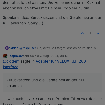
der Tat sofort etwas tun. Die Fehlermeldung im KLF hat
aber sicherlich etwas mit Deinem Problem zu tun.
Spontane Idee: Zurücksetzen und die Geräte neu an der
KLF anlernen. Sorry :-(
1
@
raspiuser
Oh, okay. Mit targetPosition sollte sich in
oxident
O
der Tat sofort etwas tun. Die Fehlermeldung im KLF hat
RaspiUser
schrieb am
7. Aug. 2024, 08:13
aber sicherlich etwas mit Deinem Problem zu tun.
Spontane Idee: Zurücksetzen und die Geräte neu an
zuletzt editiert von
Ich bin / war der Meining, dass mit "targetPosition"
Online
@
oxident
sagte in
Adapter für VELUX KLF-200
der KLF anlernen. Sorry :-(
EDIT: ... ich werde erstmal die Doku. durchlesen
das Fenster bewegt wird ... da tut sich aber nix.
Interface
:
bevor ich hier weiter frage ...
EDIT: ... ich komme nicht weiter ... dieser Befehl
sollte das Rollo / Fenster doch bewegen, oder ?
Zurücksetzen und die Geräte neu an der KLF
Dieser Fehler kam als ich auf "Identfizieren" geklickt
anlernen
hatte ... welcher Netzknoten ?!
... wie auch in vielen anderen Problemfällen war das die
Lösung ... Danke für's anschieben ...