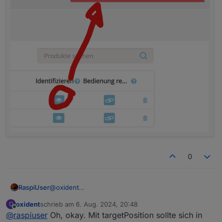
0
@
oxident
RaspiUser
Aha ... die Logik ist mir nicht ganz klar ... das sind
oxident
schrieb am
6. Aug. 2024, 20:48
O
meine Objekte ...
zuletzt editiert von
Online
@
raspiuser
Oh, okay. Mit targetPosition sollte sich in