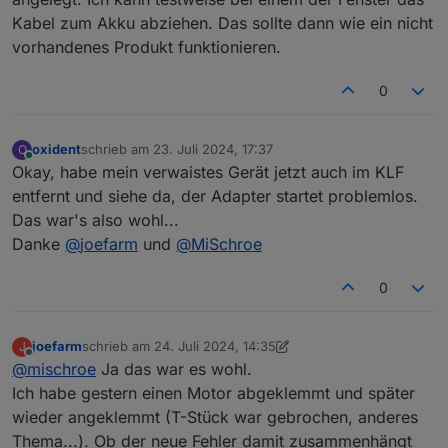
Kabel zum Akku abziehen. Das sollte dann wie ein nicht
vorhandenes Produkt funktionieren.
0
oxident
schrieb am
23. Juli 2024, 17:37
O
zuletzt editiert von
Online
Okay, habe mein verwaistes Gerät jetzt auch im KLF
entfernt und siehe da, der Adapter startet problemlos.
Das war's also wohl...
Danke
@
joefarm
und
@
MiSchroe
0
joefarm
schrieb am
24. Juli 2024, 14:35
J
zuletzt editiert von joefarm
Offline
@
mischroe
Ja das war es wohl.
Ich habe gestern einen Motor abgeklemmt und später
wieder angeklemmt (T-Stück war gebrochen, anderes
Thema...). Ob der neue Fehler damit zusammenhängt