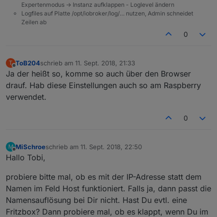
Expertenmodus -> Instanz aufklappen - Loglevel ändern
Logfiles auf Platte /opt/iobroker/log/… nutzen, Admin schneidet
Zeilen ab
0
ToB204
schrieb am
11. Sept. 2018, 21:33
T
zuletzt editiert von
Offline
Ja der heißt so, komme so auch über den Browser
drauf. Hab diese Einstellungen auch so am Raspberry
verwendet.
0
MiSchroe
schrieb am
11. Sept. 2018, 22:50
M
zuletzt editiert von
Offline
Hallo Tobi,
probiere bitte mal, ob es mit der IP-Adresse statt dem
Namen im Feld Host funktioniert. Falls ja, dann passt die
Namensauflösung bei Dir nicht. Hast Du evtl. eine
Fritzbox? Dann probiere mal, ob es klappt, wenn Du im