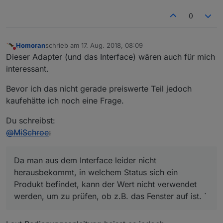
0
Homoran
schrieb am
17. Aug. 2018, 08:09
zuletzt editiert von
Nicht stören
Dieser Adapter (und das Interface) wären auch für mich
interessant.
Bevor ich das nicht gerade preiswerte Teil jedoch
kaufehätte ich noch eine Frage.
Du schreibst:
@
MiSchroe
:
Da man aus dem Interface leider nicht
herausbekommt, in welchem Status sich ein
Produkt befindet, kann der Wert nicht verwendet
werden, um zu prüfen, ob z.B. das Fenster auf ist. `