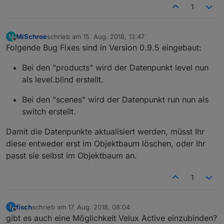
1
MiSchroe
schrieb am
15. Aug. 2018, 13:47
M
zuletzt editiert von
Offline
Folgende Bug Fixes sind in Version 0.9.5 eingebaut:
Bei den "products" wird der Datenpunkt level nun
als level.blind erstellt.
Bei den "scenes" wird der Datenpunkt run nun als
switch erstellt.
Damit die Datenpunkte aktualisiert werden, müsst Ihr
diese entweder erst im Objektbaum löschen, oder Ihr
passt sie selbst im Objektbaum an.
1
fisch
schrieb am
17. Aug. 2018, 08:04
F
zuletzt editiert von
Offline
gibt es auch eine Möglichkeit Velux Active einzubinden?