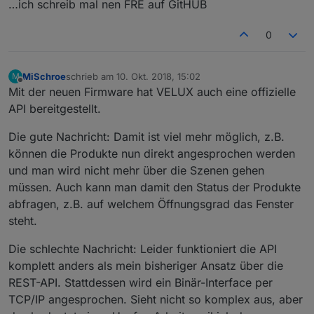
…ich schreib mal nen FRE auf GitHUB
0
MiSchroe
schrieb am
10. Okt. 2018, 15:02
M
zuletzt editiert von
Offline
Mit der neuen Firmware hat VELUX auch eine offizielle
API bereitgestellt.
Die gute Nachricht: Damit ist viel mehr möglich, z.B.
können die Produkte nun direkt angesprochen werden
und man wird nicht mehr über die Szenen gehen
müssen. Auch kann man damit den Status der Produkte
abfragen, z.B. auf welchem Öffnungsgrad das Fenster
steht.
Die schlechte Nachricht: Leider funktioniert die API
komplett anders als mein bisheriger Ansatz über die
REST-API. Stattdessen wird ein Binär-Interface per
TCP/IP angesprochen. Sieht nicht so komplex aus, aber