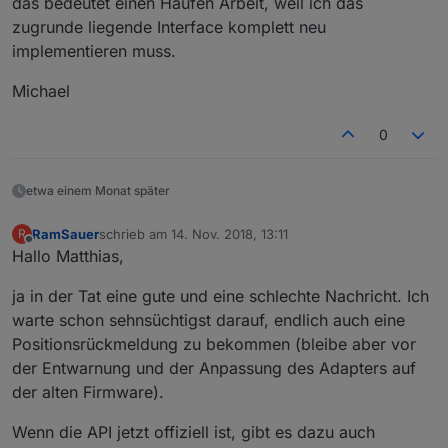
das bedeutet einen Haufen Arbeit, weil ich das
zugrunde liegende Interface komplett neu
implementieren muss.
Michael
0
etwa einem Monat später
RamSauer
schrieb am
14. Nov. 2018, 13:11
R
zuletzt editiert von
Offline
Hallo Matthias,
ja in der Tat eine gute und eine schlechte Nachricht. Ich
warte schon sehnsüchtigst darauf, endlich auch eine
Positionsrückmeldung zu bekommen (bleibe aber vor
der Entwarnung und der Anpassung des Adapters auf
der alten Firmware).
Wenn die API jetzt offiziell ist, gibt es dazu auch