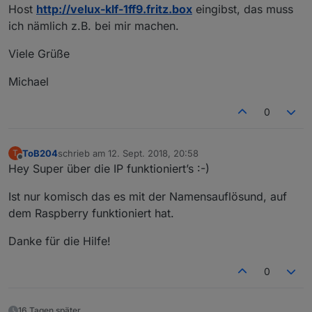
Host
http://velux-klf-1ff9.fritz.box
eingibst, das muss
ich nämlich z.B. bei mir machen.
Viele Grüße
Michael
0
ToB204
schrieb am
12. Sept. 2018, 20:58
T
zuletzt editiert von
Offline
Hey Super über die IP funktioniert’s :-)
Ist nur komisch das es mit der Namensauflösund, auf
dem Raspberry funktioniert hat.
Danke für die Hilfe!
0
16 Tagen später