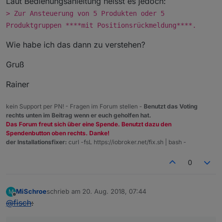
Laut Bedienungsanleitung heisst es jedoch:
> Zur Ansteuerung von 5 Produkten oder 5
Produktgruppen ****mit Positionsrückmeldung****.
Wie habe ich das dann zu verstehen?
Gruß
Rainer
kein Support per PN! - Fragen im Forum stellen -
Benutzt das Voting
rechts unten im Beitrag wenn er euch geholfen hat.
Das Forum freut sich über eine Spende. Benutzt dazu den
Spendenbutton oben rechts. Danke!
der Installationsfixer:
curl -fsL https://iobroker.net/fix.sh | bash -
0
MiSchroe
schrieb am
20. Aug. 2018, 07:44
M
zuletzt editiert von
Offline
@
fisch
: