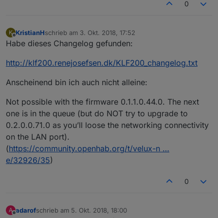
0
KristianH
schrieb am
3. Okt. 2018, 17:52
K
zuletzt editiert von
Offline
Habe dieses Changelog gefunden:
http://klf200.renejosefsen.dk/KLF200_changelog.txt
Anscheinend bin ich auch nicht alleine:
Not possible with the firmware 0.1.1.0.44.0. The next
one is in the queue (but do NOT try to upgrade to
0.2.0.0.71.0 as you’ll loose the networking connectivity
on the LAN port).
(
https://community.openhab.org/t/velux-n …
e/32926/35
)
0
adarof
schrieb am
5. Okt. 2018, 18:00
A
zuletzt editiert von
Offline