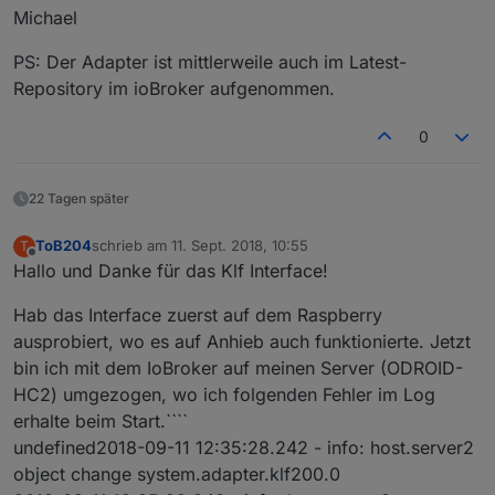
Michael
PS: Der Adapter ist mittlerweile auch im Latest-
Repository im ioBroker aufgenommen.
0
22 Tagen später
ToB204
schrieb am
11. Sept. 2018, 10:55
T
zuletzt editiert von
Offline
Hallo und Danke für das Klf Interface!
Hab das Interface zuerst auf dem Raspberry
ausprobiert, wo es auf Anhieb auch funktionierte. Jetzt
bin ich mit dem IoBroker auf meinen Server (ODROID-
HC2) umgezogen, wo ich folgenden Fehler im Log
erhalte beim Start.````
undefined2018-09-11 12:35:28.242 - info: host.server2
object change system.adapter.klf200.0