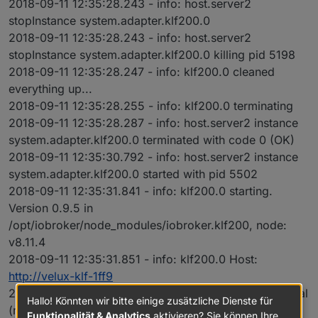
2018-09-11 12:35:28.243 - info: host.server2
stopInstance system.adapter.klf200.0
2018-09-11 12:35:28.243 - info: host.server2
stopInstance system.adapter.klf200.0 killing pid 5198
2018-09-11 12:35:28.247 - info: klf200.0 cleaned
everything up...
2018-09-11 12:35:28.255 - info: klf200.0 terminating
2018-09-11 12:35:28.287 - info: host.server2 instance
system.adapter.klf200.0 terminated with code 0 (OK)
2018-09-11 12:35:30.792 - info: host.server2 instance
system.adapter.klf200.0 started with pid 5502
2018-09-11 12:35:31.841 - info: klf200.0 starting.
Version 0.9.5 in
/opt/iobroker/node_modules/iobroker.klf200, node:
v8.11.4
2018-09-11 12:35:31.851 - info: klf200.0 Host:
http://velux-klf-1ff9
2018-09-11 12:35:31.851 - info: klf200.0 Polling interval
Hallo! Könnten wir bitte einige zusätzliche Dienste für
(minutes): 60
Funktionalität & Analytics
aktivieren? Sie können Ihre