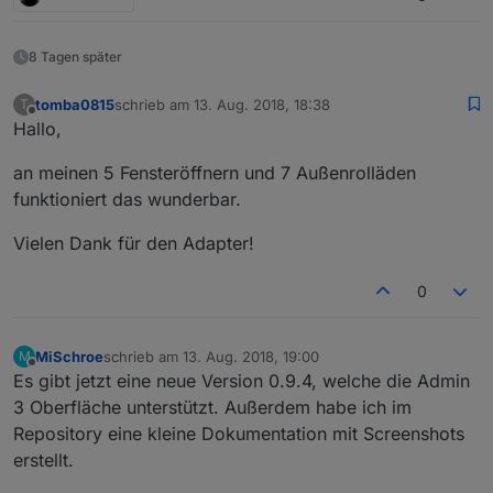
8 Tagen später
tomba0815
schrieb am
13. Aug. 2018, 18:38
T
zuletzt editiert von
Offline
Hallo,
an meinen 5 Fensteröffnern und 7 Außenrolläden
funktioniert das wunderbar.
Vielen Dank für den Adapter!
0
MiSchroe
schrieb am
13. Aug. 2018, 19:00
M
zuletzt editiert von
Offline
Es gibt jetzt eine neue Version 0.9.4, welche die Admin
3 Oberfläche unterstützt. Außerdem habe ich im
Repository eine kleine Dokumentation mit Screenshots
erstellt.