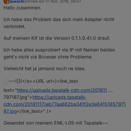
quaschi
schrieb am
17. Nov. 2018, 08:57
Q
zuletzt editiert von
Offline
Hallo zusammen.
Ich habe das Problem das sich mein Adapter nicht
verbindet.
Auf meinem Klf ist die Version 0.1.1.0.41.0 drauf.
Ich habe alles ausprobiert via IP mit Namen beides
geht's nicht via Browser ohne Probleme.
Vielleicht hat ja jemand noch ne Idee.
~~![](</s><URL url=)<link_text
text="
https://uploads.tapatalk-cdn.com/201811
...
797187.jpg">
https://uploads.tapatalk-
cdn.com/20181117/eb77aa662ba341f2e3e64151857971
87.jpg
</link_text>" />
Gesendet von meinem EML-L09 mit Tapatalk~~