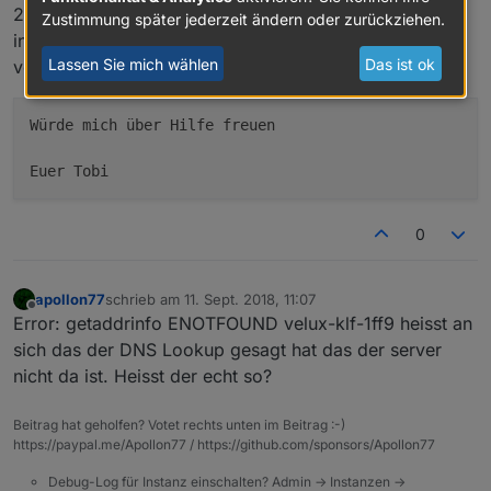
2018-09-11 12:35:31.967 - error: klf200.0 Error during
Zustimmung später jederzeit ändern oder zurückziehen.
initialization occured: Error: getaddrinfo ENOTFOUND
Lassen Sie mich wählen
Das ist ok
velux-klf-1ff9 velux-klf-1ff9:80
Würde mich über Hilfe freuen

Euer Tobi
0
apollon77
schrieb am
11. Sept. 2018, 11:07
zuletzt editiert von
Offline
Error: getaddrinfo ENOTFOUND velux-klf-1ff9 heisst an
sich das der DNS Lookup gesagt hat das der server
nicht da ist. Heisst der echt so?
Beitrag hat geholfen? Votet rechts unten im Beitrag :-)
https://paypal.me/Apollon77 / https://github.com/sponsors/Apollon77
Debug-Log für Instanz einschalten? Admin -> Instanzen ->