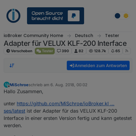
Weiter zum Inhalt
ioBroker Community Home
Deutsch
Tester
Adapter für VELUX KLF-200 Interface
Verschoben
Tester
390
82
128.7k
65
Anmelden zum Antworten
MiSchroe
schrieb am
6. Aug. 2018, 00:02
M
zuletzt editiert von
Offline
Hallo Zusammen,
unter
https://github.com/MiSchroe/ioBroker.kl …
ses/latest
ist der Adapter für das VELUX KLF-200
Interface in einer ersten Version fertig und kann getestet
werden.