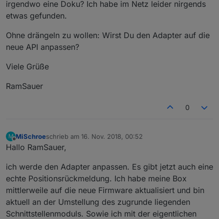
irgendwo eine Doku? Ich habe im Netz leider nirgends
etwas gefunden.
Ohne drängeln zu wollen: Wirst Du den Adapter auf die
neue API anpassen?
Viele Grüße
RamSauer
0
MiSchroe
schrieb am
16. Nov. 2018, 00:52
M
zuletzt editiert von
Offline
Hallo RamSauer,
ich werde den Adapter anpassen. Es gibt jetzt auch eine
echte Positionsrückmeldung. Ich habe meine Box
mittlerweile auf die neue Firmware aktualisiert und bin
aktuell an der Umstellung des zugrunde liegenden
Schnittstellenmoduls. Sowie ich mit der eigentlichen