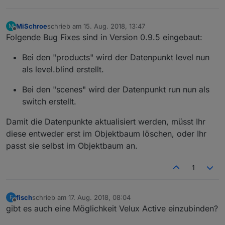
MiSchroe
schrieb am
15. Aug. 2018, 13:47
M
zuletzt editiert von
Offline
Folgende Bug Fixes sind in Version 0.9.5 eingebaut:
Bei den "products" wird der Datenpunkt level nun
als level.blind erstellt.
Bei den "scenes" wird der Datenpunkt run nun als
switch erstellt.
Damit die Datenpunkte aktualisiert werden, müsst Ihr
diese entweder erst im Objektbaum löschen, oder Ihr
passt sie selbst im Objektbaum an.
1
fisch
schrieb am
17. Aug. 2018, 08:04
F
zuletzt editiert von
Offline
gibt es auch eine Möglichkeit Velux Active einzubinden?