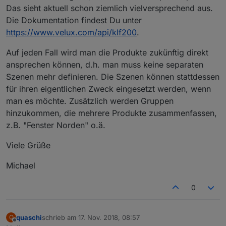
Das sieht aktuell schon ziemlich vielversprechend aus.
Die Dokumentation findest Du unter
https://www.velux.com/api/klf200
.
Auf jeden Fall wird man die Produkte zukünftig direkt
ansprechen können, d.h. man muss keine separaten
Szenen mehr definieren. Die Szenen können stattdessen
für ihren eigentlichen Zweck eingesetzt werden, wenn
man es möchte. Zusätzlich werden Gruppen
hinzukommen, die mehrere Produkte zusammenfassen,
z.B. "Fenster Norden" o.ä.
Viele Grüße
Michael
0
quaschi
schrieb am
17. Nov. 2018, 08:57
Q
zuletzt editiert von
Offline