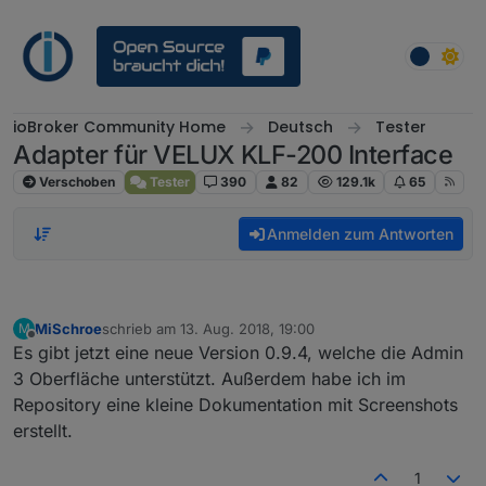
Weiter zum Inhalt
ioBroker Community Home
Deutsch
Tester
Adapter für VELUX KLF-200 Interface
Verschoben
Tester
390
82
129.1k
65
Anmelden zum Antworten
MiSchroe
schrieb am
13. Aug. 2018, 19:00
M
zuletzt editiert von
Offline
Es gibt jetzt eine neue Version 0.9.4, welche die Admin
3 Oberfläche unterstützt. Außerdem habe ich im
Repository eine kleine Dokumentation mit Screenshots
erstellt.
1