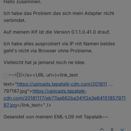
Hallo zusammen.
Ich habe das Problem das sich mein Adapter nicht
verbindet.
Auf meinem Klf ist die Version 0.1.1.0.41.0 drauf.
Ich habe alles ausprobiert via IP mit Namen beides
geht's nicht via Browser ohne Probleme.
Vielleicht hat ja jemand noch ne Idee.
~~![](</s><URL url=)<link_text
text="
https://uploads.tapatalk-cdn.com/201811
...
797187.jpg">
https://uploads.tapatalk-
cdn.com/20181117/eb77aa662ba341f2e3e64151857971
87.jpg
</link_text>" />
Gesendet von meinem EML-L09 mit Tapatalk~~
0