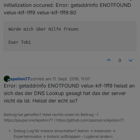
initialization occured: Error: getaddrinfo ENOTFOUND
velux-klf-1ff9 velux-klf-1ff9:80
Würde mich über Hilfe freuen

Euer Tobi
0
apollon77
schrieb am
11. Sept. 2018, 11:07
zuletzt editiert von
Offline
Error: getaddrinfo ENOTFOUND velux-klf-1ff9 heisst an
sich das der DNS Lookup gesagt hat das der server
nicht da ist. Heisst der echt so?
Beitrag hat geholfen? Votet rechts unten im Beitrag :-)
https://paypal.me/Apollon77 / https://github.com/sponsors/Apollon77
Debug-Log für Instanz einschalten? Admin -> Instanzen ->
Expertenmodus -> Instanz aufklappen - Loglevel ändern