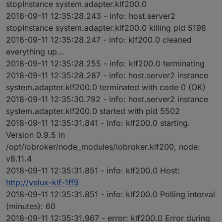
stopInstance system.adapter.klf200.0
2018-09-11 12:35:28.243 - info: host.server2
stopInstance system.adapter.klf200.0 killing pid 5198
2018-09-11 12:35:28.247 - info: klf200.0 cleaned
everything up...
2018-09-11 12:35:28.255 - info: klf200.0 terminating
2018-09-11 12:35:28.287 - info: host.server2 instance
system.adapter.klf200.0 terminated with code 0 (OK)
2018-09-11 12:35:30.792 - info: host.server2 instance
system.adapter.klf200.0 started with pid 5502
2018-09-11 12:35:31.841 - info: klf200.0 starting.
Version 0.9.5 in
/opt/iobroker/node_modules/iobroker.klf200, node:
v8.11.4
2018-09-11 12:35:31.851 - info: klf200.0 Host:
http://velux-klf-1ff9
2018-09-11 12:35:31.851 - info: klf200.0 Polling interval
(minutes): 60
2018-09-11 12:35:31.967 - error: klf200.0 Error during