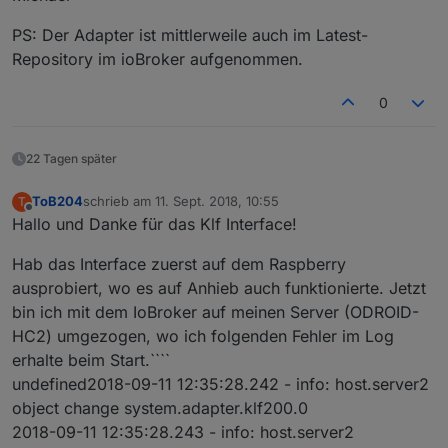
PS: Der Adapter ist mittlerweile auch im Latest-
Repository im ioBroker aufgenommen.
0
22 Tagen später
ToB204
schrieb am
11. Sept. 2018, 10:55
T
zuletzt editiert von
Offline
Hallo und Danke für das Klf Interface!
Hab das Interface zuerst auf dem Raspberry
ausprobiert, wo es auf Anhieb auch funktionierte. Jetzt
bin ich mit dem IoBroker auf meinen Server (ODROID-
HC2) umgezogen, wo ich folgenden Fehler im Log
erhalte beim Start.````
undefined2018-09-11 12:35:28.242 - info: host.server2
object change system.adapter.klf200.0
2018-09-11 12:35:28.243 - info: host.server2