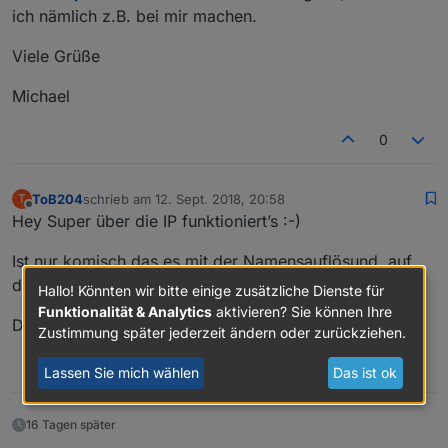
ich nämlich z.B. bei mir machen.
Viele Grüße
Michael
0
ToB204
schrieb am
12. Sept. 2018, 20:58
T
zuletzt editiert von
Offline
Hey Super über die IP funktioniert’s :-)
Ist nur komisch das es mit der Namensauflösund, auf
dem Raspberry funktioniert hat.
Hallo! Könnten wir bitte einige zusätzliche Dienste für
Funktionalität & Analytics
aktivieren? Sie können Ihre
Danke für die Hilfe!
Zustimmung später jederzeit ändern oder zurückziehen.
0
Lassen Sie mich wählen
Das ist ok
16 Tagen später