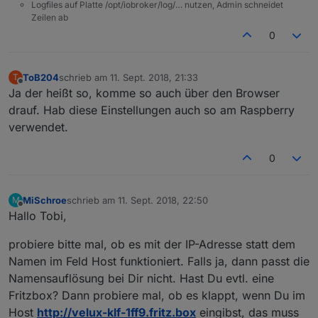
Logfiles auf Platte /opt/iobroker/log/… nutzen, Admin schneidet
Zeilen ab
0
ToB204
schrieb am
11. Sept. 2018, 21:33
T
zuletzt editiert von
Offline
Ja der heißt so, komme so auch über den Browser
drauf. Hab diese Einstellungen auch so am Raspberry
verwendet.
0
MiSchroe
schrieb am
11. Sept. 2018, 22:50
M
zuletzt editiert von
Offline
Hallo Tobi,
probiere bitte mal, ob es mit der IP-Adresse statt dem
Namen im Feld Host funktioniert. Falls ja, dann passt die
Namensauflösung bei Dir nicht. Hast Du evtl. eine
Fritzbox? Dann probiere mal, ob es klappt, wenn Du im
Host
http://velux-klf-1ff9.fritz.box
eingibst, das muss