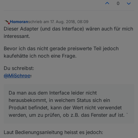
0
Homoran
schrieb am
17. Aug. 2018, 08:09
zuletzt editiert von
Nicht stören
Dieser Adapter (und das Interface) wären auch für mich
interessant.
Bevor ich das nicht gerade preiswerte Teil jedoch
kaufehätte ich noch eine Frage.
Du schreibst:
@
MiSchroe
:
Da man aus dem Interface leider nicht
herausbekommt, in welchem Status sich ein
Produkt befindet, kann der Wert nicht verwendet
werden, um zu prüfen, ob z.B. das Fenster auf ist. `
Laut Bedienungsanleitung heisst es jedoch: