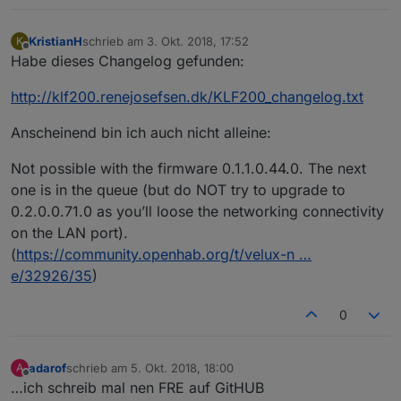
KristianH
schrieb am
3. Okt. 2018, 17:52
K
zuletzt editiert von
Offline
Habe dieses Changelog gefunden:
http://klf200.renejosefsen.dk/KLF200_changelog.txt
Anscheinend bin ich auch nicht alleine:
Not possible with the firmware 0.1.1.0.44.0. The next
one is in the queue (but do NOT try to upgrade to
0.2.0.0.71.0 as you’ll loose the networking connectivity
on the LAN port).
(
https://community.openhab.org/t/velux-n …
e/32926/35
)
0
adarof
schrieb am
5. Okt. 2018, 18:00
A
zuletzt editiert von
Offline
…ich schreib mal nen FRE auf GitHUB