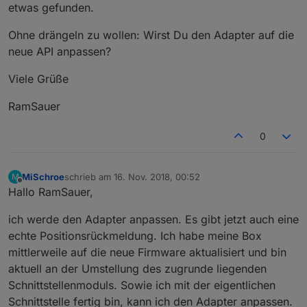
etwas gefunden.
Ohne drängeln zu wollen: Wirst Du den Adapter auf die
neue API anpassen?
Viele Grüße
RamSauer
0
MiSchroe
schrieb am
16. Nov. 2018, 00:52
M
zuletzt editiert von
Offline
Hallo RamSauer,
ich werde den Adapter anpassen. Es gibt jetzt auch eine
echte Positionsrückmeldung. Ich habe meine Box
mittlerweile auf die neue Firmware aktualisiert und bin
aktuell an der Umstellung des zugrunde liegenden
Schnittstellenmoduls. Sowie ich mit der eigentlichen
Schnittstelle fertig bin, kann ich den Adapter anpassen.