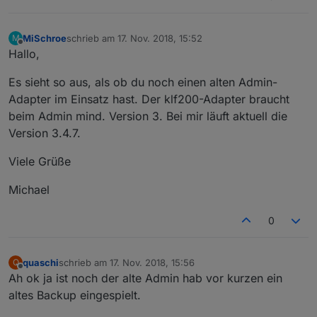
MiSchroe
schrieb am
17. Nov. 2018, 15:52
M
zuletzt editiert von
Offline
Hallo,
Es sieht so aus, als ob du noch einen alten Admin-
Adapter im Einsatz hast. Der klf200-Adapter braucht
beim Admin mind. Version 3. Bei mir läuft aktuell die
Version 3.4.7.
Viele Grüße
Michael
0
quaschi
schrieb am
17. Nov. 2018, 15:56
Q
zuletzt editiert von
Offline
Ah ok ja ist noch der alte Admin hab vor kurzen ein
altes Backup eingespielt.