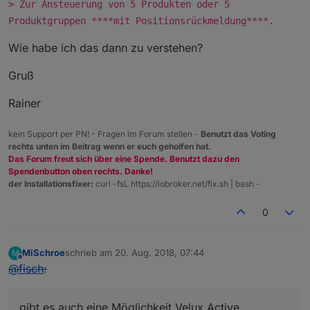
> Zur Ansteuerung von 5 Produkten oder 5
Produktgruppen ****mit Positionsrückmeldung****.
Wie habe ich das dann zu verstehen?
Gruß
Rainer
kein Support per PN! - Fragen im Forum stellen -
Benutzt das Voting
rechts unten im Beitrag wenn er euch geholfen hat.
Das Forum freut sich über eine Spende. Benutzt dazu den
Spendenbutton oben rechts. Danke!
der Installationsfixer:
curl -fsL https://iobroker.net/fix.sh | bash -
0
MiSchroe
schrieb am
20. Aug. 2018, 07:44
M
zuletzt editiert von
Offline
@
fisch
:
gibt es auch eine Möglichkeit Velux Active