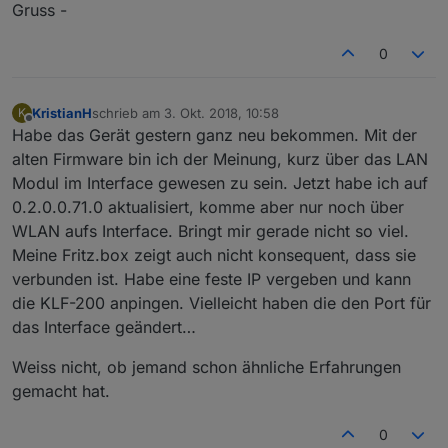
Gruss -
0
KristianH
schrieb am
3. Okt. 2018, 10:58
K
zuletzt editiert von
Offline
Habe das Gerät gestern ganz neu bekommen. Mit der
alten Firmware bin ich der Meinung, kurz über das LAN
Modul im Interface gewesen zu sein. Jetzt habe ich auf
0.2.0.0.71.0 aktualisiert, komme aber nur noch über
WLAN aufs Interface. Bringt mir gerade nicht so viel.
Meine Fritz.box zeigt auch nicht konsequent, dass sie
verbunden ist. Habe eine feste IP vergeben und kann
die KLF-200 anpingen. Vielleicht haben die den Port für
das Interface geändert…
Weiss nicht, ob jemand schon ähnliche Erfahrungen
gemacht hat.
0