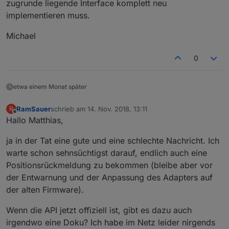
zugrunde liegende Interface komplett neu
implementieren muss.
Michael
0
etwa einem Monat später
RamSauer
schrieb am
14. Nov. 2018, 13:11
R
zuletzt editiert von
Offline
Hallo Matthias,
ja in der Tat eine gute und eine schlechte Nachricht. Ich
warte schon sehnsüchtigst darauf, endlich auch eine
Positionsrückmeldung zu bekommen (bleibe aber vor
der Entwarnung und der Anpassung des Adapters auf
der alten Firmware).
Wenn die API jetzt offiziell ist, gibt es dazu auch
irgendwo eine Doku? Ich habe im Netz leider nirgends