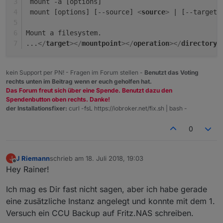
 mount -a [options]
 mount [options] [--source] 
<
source
>
 | [--target]
Mount a filesystem.
...
</
target
>
</
mountpoint
>
</
operation
>
</
directory
>
kein Support per PN! - Fragen im Forum stellen -
Benutzt das Voting
rechts unten im Beitrag wenn er euch geholfen hat.
Das Forum freut sich über eine Spende. Benutzt dazu den
Spendenbutton oben rechts. Danke!
der Installationsfixer:
curl -fsL https://iobroker.net/fix.sh | bash -
0
J Riemann
schrieb am
18. Juli 2018, 19:03
J
zuletzt editiert von
Offline
Hey Rainer!
Ich mag es Dir fast nicht sagen, aber ich habe gerade
eine zusätzliche Instanz angelegt und konnte mit dem 1.
Versuch ein CCU Backup auf Fritz.NAS schreiben.