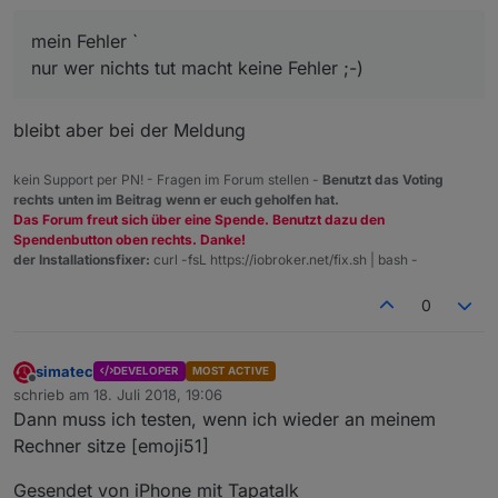
mein Fehler `
nur wer nichts tut macht keine Fehler ;-)
bleibt aber bei der Meldung
kein Support per PN! - Fragen im Forum stellen -
Benutzt das Voting
rechts unten im Beitrag wenn er euch geholfen hat.
Das Forum freut sich über eine Spende. Benutzt dazu den
Spendenbutton oben rechts. Danke!
der Installationsfixer:
curl -fsL https://iobroker.net/fix.sh | bash -
0
simatec
DEVELOPER
MOST ACTIVE
Offline
schrieb am
18. Juli 2018, 19:06
zuletzt editiert von
Dann muss ich testen, wenn ich wieder an meinem
Rechner sitze [emoji51]
Gesendet von iPhone mit Tapatalk