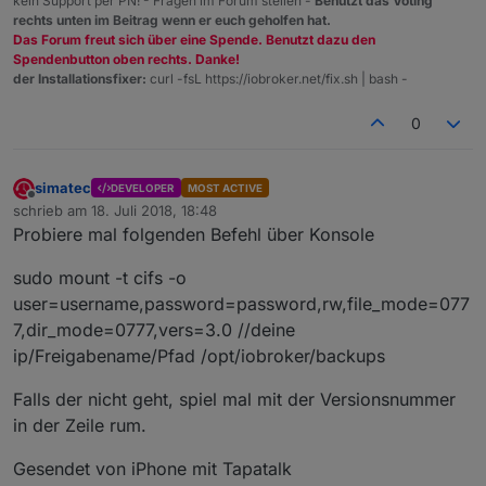
kein Support per PN! - Fragen im Forum stellen -
Benutzt das Voting
rechts unten im Beitrag wenn er euch geholfen hat.
Das Forum freut sich über eine Spende. Benutzt dazu den
Spendenbutton oben rechts. Danke!
der Installationsfixer:
curl -fsL https://iobroker.net/fix.sh | bash -
0
simatec
DEVELOPER
MOST ACTIVE
Offline
schrieb am
18. Juli 2018, 18:48
zuletzt editiert von
Probiere mal folgenden Befehl über Konsole
sudo mount -t cifs -o
user=username,password=password,rw,file_mode=077
7,dir_mode=0777,vers=3.0 //deine
ip/Freigabename/Pfad /opt/iobroker/backups
Falls der nicht geht, spiel mal mit der Versionsnummer
in der Zeile rum.
Gesendet von iPhone mit Tapatalk