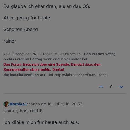
Da glaube ich eher dran, als an das OS.
Aber genug für heute
Schönen Abend
rainer
kein Support per PN! - Fragen im Forum stellen -
Benutzt das Voting
rechts unten im Beitrag wenn er euch geholfen hat.
Das Forum freut sich über eine Spende. Benutzt dazu den
Spendenbutton oben rechts. Danke!
der Installationsfixer:
curl -fsL https://iobroker.net/fix.sh | bash -
0
MathiasJ
schrieb am
18. Juli 2018, 20:53
zuletzt editiert von
Offline
Rainer, hast recht!
Ich klinke mich für heute auch aus.