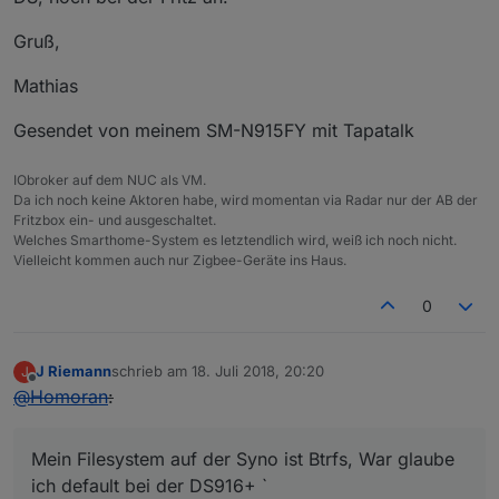
Gruß,
Mathias
Gesendet von meinem SM-N915FY mit Tapatalk
IObroker auf dem NUC als VM.
Da ich noch keine Aktoren habe, wird momentan via Radar nur der AB der
Fritzbox ein- und ausgeschaltet.
Welches Smarthome-System es letztendlich wird, weiß ich noch nicht.
Vielleicht kommen auch nur Zigbee-Geräte ins Haus.
0
J Riemann
schrieb am
18. Juli 2018, 20:20
J
zuletzt editiert von
Offline
@
Homoran
:
Mein Filesystem auf der Syno ist Btrfs, War glaube
ich default bei der DS916+ `