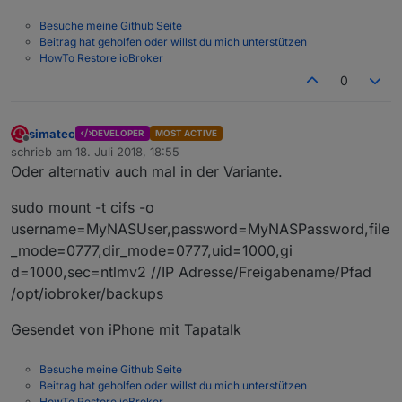
Besuche meine Github Seite
Beitrag hat geholfen oder willst du mich unterstützen
HowTo Restore ioBroker
0
simatec
DEVELOPER
MOST ACTIVE
Offline
schrieb am
18. Juli 2018, 18:55
zuletzt editiert von
Oder alternativ auch mal in der Variante.
sudo mount -t cifs -o
username=MyNASUser,password=MyNASPassword,file
_mode=0777,dir_mode=0777,uid=1000,gi
d=1000,sec=ntlmv2 //IP Adresse/Freigabename/Pfad
/opt/iobroker/backups
Gesendet von iPhone mit Tapatalk
Besuche meine Github Seite
Beitrag hat geholfen oder willst du mich unterstützen
HowTo Restore ioBroker