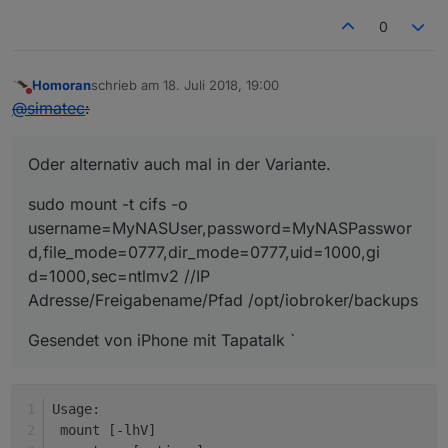
0
Homoran
schrieb am
18. Juli 2018, 19:00
zuletzt editiert von
Nicht stören
@
simatec
:
Oder alternativ auch mal in der Variante.
sudo mount -t cifs -o
username=MyNASUser,password=MyNASPasswor
d,file_mode=0777,dir_mode=0777,uid=1000,gi
d=1000,sec=ntlmv2 //IP
Adresse/Freigabename/Pfad /opt/iobroker/backups
Gesendet von iPhone mit Tapatalk `
Usage:
 mount [-lhV]