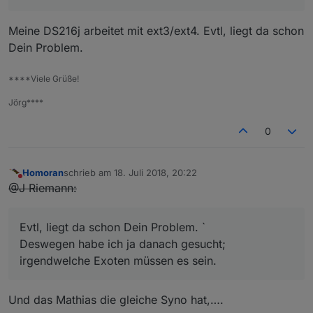
Meine DS216j arbeitet mit ext3/ext4. Evtl, liegt da schon
Dein Problem.
****Viele Grüße!
Jörg****
0
Homoran
schrieb am
18. Juli 2018, 20:22
zuletzt editiert von
Nicht stören
@J Riemann:
Evtl, liegt da schon Dein Problem. `
Deswegen habe ich ja danach gesucht;
irgendwelche Exoten müssen es sein.
Und das Mathias die gleiche Syno hat,….