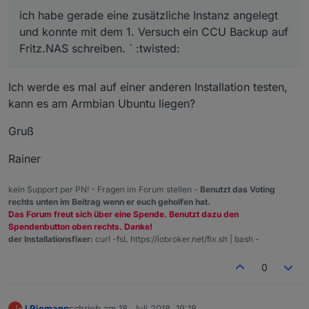
ich habe gerade eine zusätzliche Instanz angelegt
und konnte mit dem 1. Versuch ein CCU Backup auf
Fritz.NAS schreiben. ` :twisted:
Ich werde es mal auf einer anderen Installation testen,
kann es am Armbian Ubuntu liegen?
Gruß
Rainer
kein Support per PN! - Fragen im Forum stellen -
Benutzt das Voting
rechts unten im Beitrag wenn er euch geholfen hat.
Das Forum freut sich über eine Spende. Benutzt dazu den
Spendenbutton oben rechts. Danke!
der Installationsfixer:
curl -fsL https://iobroker.net/fix.sh | bash -
0
J Riemann
schrieb am
18. Juli 2018, 19:18
J