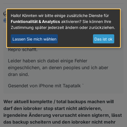
Peoples
schrieb am
18. Juli 2018, 19:37
Hallo! Könnten wir bitte einige zusätzliche Dienste für
zuletzt editiert von
Offline
@
simatec
:
Funktionalität & Analytics
aktivieren? Sie können Ihre
Zustimmung später jederzeit ändern oder zurückziehen.
Heute gab es von bluefox große Änderungen,
Lassen Sie mich wählen
Das ist ok
damit der Adapter es vielleicht in die Iobroker
Repro schafft.
Leider haben sich dabei einige Fehler
eingeschlichen, an denen peoples und ich aber
dran sind.
Gesendet von iPhone mit Tapatalk `
Wer aktuell komplette / total backups machen will
darf den iobroker stop start nicht aktivieren,
irgendeine Änderung verursacht einen sigterm, lässt
das backup scheitern und den iobroker nicht mehr