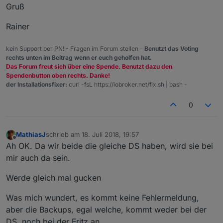
Gruß
Rainer
kein Support per PN! - Fragen im Forum stellen -
Benutzt das Voting
rechts unten im Beitrag wenn er euch geholfen hat.
Das Forum freut sich über eine Spende. Benutzt dazu den
Spendenbutton oben rechts. Danke!
der Installationsfixer:
curl -fsL https://iobroker.net/fix.sh | bash -
0
MathiasJ
schrieb am
18. Juli 2018, 19:57
zuletzt editiert von
Offline
Ah OK. Da wir beide die gleiche DS haben, wird sie bei
mir auch da sein.
Werde gleich mal gucken
Was mich wundert, es kommt keine Fehlermeldung,
aber die Backups, egal welche, kommt weder bei der
DS, noch bei der Fritz an.