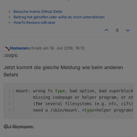
Besuche meine Github Seite
Beitrag hat geholfen oder willst du mich unterstützen
HowTo Restore ioBroker
0
Homoran
schrieb am
18. Juli 2018, 19:13
zuletzt editiert von
Nicht stören
:oops:
Jetzt kommt die gleiche Meldung wie beim anderen
Befehl
mount: wrong fs 
type
, bad option, bad superblock 
       missing codepage or helper program, or oth
       (
for
 several filesystems (e.g. nfs, cifs) 
       need a /sbin/mount. <
type
>helper program)<
@J Riemann: