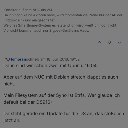
IObroker auf dem NUC als VM.
Da ich noch keine Aktoren habe, wird momentan via Radar nur der AB der
Fritzbox ein- und ausgeschaltet.
Welches Smarthome-System es letztendlich wird, weiß ich noch nicht.
Vielleicht kommen auch nur Zigbee-Geräte ins Haus.
0
Homoran
schrieb am
18. Juli 2018, 19:52
zuletzt editiert von
Nicht stören
Dann sind wir schon zwei mit Ubuntu 16.04.
Aber auf dem NUC mit Debian stretch klappt es auch
nicht.
Mein Filesystem auf der Syno ist Btrfs, War glaube ich
default bei der DS916+
Da steht gerade ein Update für die DS an, das stoße ich
jetzt an.