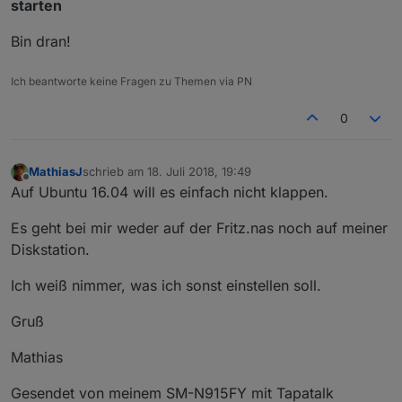
starten
Bin dran!
Ich beantworte keine Fragen zu Themen via PN
0
MathiasJ
schrieb am
18. Juli 2018, 19:49
zuletzt editiert von
Offline
Auf Ubuntu 16.04 will es einfach nicht klappen.
Es geht bei mir weder auf der Fritz.nas noch auf meiner
Diskstation.
Ich weiß nimmer, was ich sonst einstellen soll.
Gruß
Mathias
Gesendet von meinem SM-N915FY mit Tapatalk