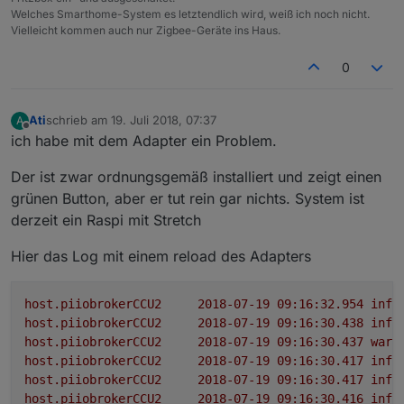
Welches Smarthome-System es letztendlich wird, weiß ich noch nicht.
Vielleicht kommen auch nur Zigbee-Geräte ins Haus.
0
Ati
schrieb am
19. Juli 2018, 07:37
A
zuletzt editiert von
Offline
ich habe mit dem Adapter ein Problem.
Der ist zwar ordnungsgemäß installiert und zeigt einen
grünen Button, aber er tut rein gar nichts. System ist
derzeit ein Raspi mit Stretch
Hier das Log mit einem reload des Adapters
host.piiobrokerCCU2
2018-07-19 09:16:32.954	
info
host.piiobrokerCCU2
2018-07-19 09:16:30.438	
info
host.piiobrokerCCU2
2018-07-19 09:16:30.437	
warn
host.piiobrokerCCU2
2018-07-19 09:16:30.417	
info
host.piiobrokerCCU2
2018-07-19 09:16:30.417	
info
host.piiobrokerCCU2
2018-07-19 09:16:30.416	
info