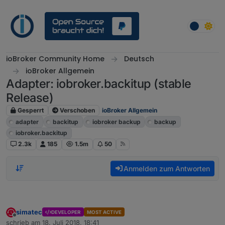
Weiter zum Inhalt
ioBroker Community Home
Deutsch
ioBroker Allgemein
Adapter: iobroker.backitup (stable
Release)
Gesperrt
Verschoben
ioBroker Allgemein
adapter
backitup
iobroker backup
backup
iobroker.backitup
2.3k
185
1.5m
50
Anmelden zum Antworten
simatec
DEVELOPER
MOST ACTIVE
Offline
schrieb am
18. Juli 2018, 18:41