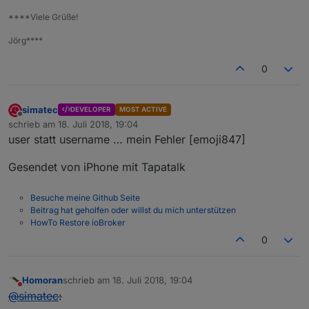
****Viele Grüße!
Jörg****
0
simatec
DEVELOPER
MOST ACTIVE
Offline
schrieb am
18. Juli 2018, 19:04
zuletzt editiert von
user statt username … mein Fehler [emoji847]
Gesendet von iPhone mit Tapatalk
Besuche meine Github Seite
Beitrag hat geholfen oder willst du mich unterstützen
HowTo Restore ioBroker
0
Homoran
schrieb am
18. Juli 2018, 19:04
zuletzt editiert von
Nicht stören
@
simatec
: