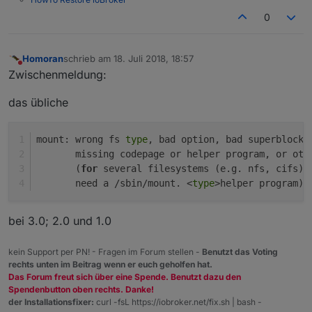
0
Homoran
schrieb am
18. Juli 2018, 18:57
zuletzt editiert von
Nicht stören
Zwischenmeldung:
das übliche
mount: wrong fs 
type
, bad option, bad superblock 
       missing codepage or helper program, or oth
       (
for
 several filesystems (e.g. nfs, cifs) 
       need a /sbin/mount. <
type
>helper program)<
bei 3.0; 2.0 und 1.0
kein Support per PN! - Fragen im Forum stellen -
Benutzt das Voting
rechts unten im Beitrag wenn er euch geholfen hat.
Das Forum freut sich über eine Spende. Benutzt dazu den
Spendenbutton oben rechts. Danke!
der Installationsfixer:
curl -fsL https://iobroker.net/fix.sh | bash -