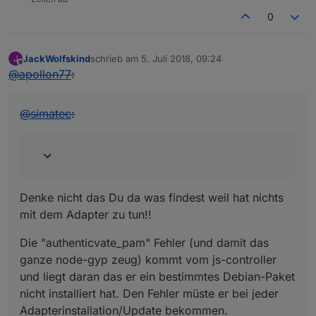
0
JackWolfskind
schrieb am
5. Juli 2018, 09:24
J
zuletzt editiert von
Offline
@
apollon77
:
@
simatec
:
Denke nicht das Du da was findest weil hat nichts
mit dem Adapter zu tun!!
Die "authenticvate_pam" Fehler (und damit das
ganze node-gyp zeug) kommt vom js-controller
und liegt daran das er ein bestimmtes Debian-Paket
nicht installiert hat. Den Fehler müste er bei jeder
Adapterinstallation/Update bekommen.