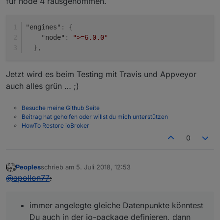
für node 4 rausgenommen.
"engines"
:
{
"node"
:
">=6.0.0"
}
,
Jetzt wird es beim Testing mit Travis und Appveyor
auch alles grün … ;)
Besuche meine Github Seite
Beitrag hat geholfen oder willst du mich unterstützen
HowTo Restore ioBroker
0
Peoples
schrieb am
5. Juli 2018, 12:53
zuletzt editiert von
Offline
@
apollon77
:
immer angelegte gleiche Datenpunkte könntest
Du auch in der io-package definieren, dann