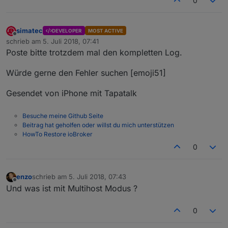
0
simatec
DEVELOPER
MOST ACTIVE
Offline
schrieb am
5. Juli 2018, 07:41
zuletzt editiert von
Poste bitte trotzdem mal den kompletten Log.
Würde gerne den Fehler suchen [emoji51]
Gesendet von iPhone mit Tapatalk
Besuche meine Github Seite
Beitrag hat geholfen oder willst du mich unterstützen
HowTo Restore ioBroker
0
enzo
schrieb am
5. Juli 2018, 07:43
zuletzt editiert von
Offline
Und was ist mit Multihost Modus ?
0