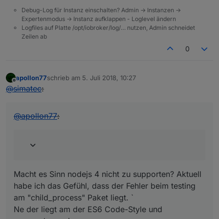
Debug-Log für Instanz einschalten? Admin -> Instanzen ->
Expertenmodus -> Instanz aufklappen - Loglevel ändern
Logfiles auf Platte /opt/iobroker/log/… nutzen, Admin schneidet
Zeilen ab
0
apollon77
schrieb am
5. Juli 2018, 10:27
zuletzt editiert von
Offline
@
simatec
:
@
apollon77
:
Macht es Sinn nodejs 4 nicht zu supporten? Aktuell
habe ich das Gefühl, dass der Fehler beim testing
am "child_process" Paket liegt. `
Ne der liegt am der ES6 Code-Style und