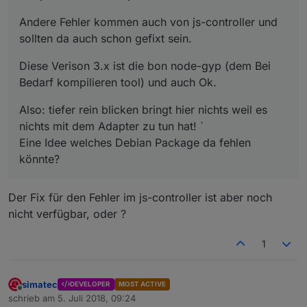
Andere Fehler kommen auch von js-controller und
sollten da auch schon gefixt sein.
Diese Verison 3.x ist die bon node-gyp (dem Bei
Bedarf kompilieren tool) und auch Ok.
Also: tiefer rein blicken bringt hier nichts weil es
nichts mit dem Adapter zu tun hat! `
Eine Idee welches Debian Package da fehlen
könnte?
Der Fix für den Fehler im js-controller ist aber noch
nicht verfügbar, oder ?
1
simatec
DEVELOPER
MOST ACTIVE
Offline
schrieb am
5. Juli 2018, 09:24
zuletzt editiert von