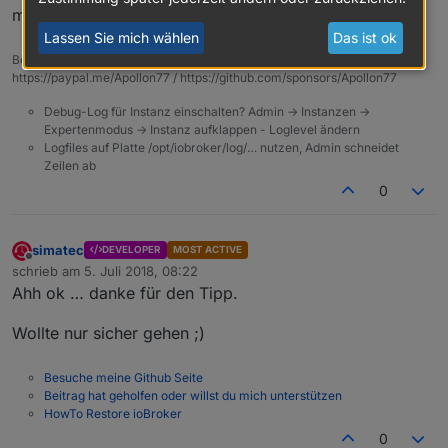
mit dem Adapter zu tun hat!
Lassen Sie mich wählen
Das ist ok
Beitrag hat geholfen? Votet rechts unten im Beitrag :-)
https://paypal.me/Apollon77 / https://github.com/sponsors/Apollon77
Debug-Log für Instanz einschalten? Admin -> Instanzen ->
Expertenmodus -> Instanz aufklappen - Loglevel ändern
Logfiles auf Platte /opt/iobroker/log/… nutzen, Admin schneidet
Zeilen ab
0
simatec
DEVELOPER
MOST ACTIVE
Offline
schrieb am
5. Juli 2018, 08:22
zuletzt editiert von
Ahh ok … danke für den Tipp.
Wollte nur sicher gehen ;)
Besuche meine Github Seite
Beitrag hat geholfen oder willst du mich unterstützen
HowTo Restore ioBroker
0