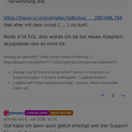
verwendung wie
https://travis-ci.org/simatec/ioBroker. … 28514#L794
(hat eher mit dem const { ... } zu tun!).
Node 4 ist EOL also würde ich da bei neuen Adaptern
akzeptieren das es nicht tut.
Beitrag hat geholfen? Votet rechts unten im Beitrag :-)
https://paypal.me/Apollon77 / https://github.com/sponsors/Apollon77
Debug-Log für Instanz einschalten? Admin -> Instanzen ->
Expertenmodus -> Instanz aufklappen - Loglevel ändern
Logfiles auf Platte /opt/iobroker/log/… nutzen, Admin schneidet
Zeilen ab
0
simatec
DEVELOPER
MOST ACTIVE
Offline
schrieb am
5. Juli 2018, 10:31
zuletzt editiert von
Gut habe ich dann auch gleich erledigt und den Support