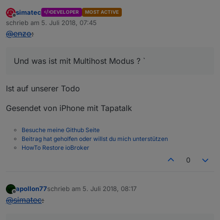
simatec
DEVELOPER
MOST ACTIVE
Offline
schrieb am
5. Juli 2018, 07:45
zuletzt editiert von
@
enzo
:
Und was ist mit Multihost Modus ? `
Ist auf unserer Todo
Gesendet von iPhone mit Tapatalk
Besuche meine Github Seite
Beitrag hat geholfen oder willst du mich unterstützen
HowTo Restore ioBroker
0
apollon77
schrieb am
5. Juli 2018, 08:17
zuletzt editiert von
Offline
@
simatec
: