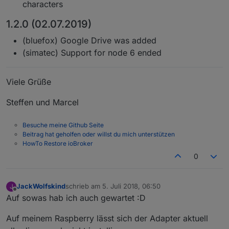
characters
1.2.0 (02.07.2019)
(bluefox) Google Drive was added
(simatec) Support for node 6 ended
Viele Grüße
Steffen und Marcel
Besuche meine Github Seite
Beitrag hat geholfen oder willst du mich unterstützen
HowTo Restore ioBroker
0
JackWolfskind
schrieb am
5. Juli 2018, 06:50
J
zuletzt editiert von
Offline
Auf sowas hab ich auch gewartet :D
Auf meinem Raspberry lässt sich der Adapter aktuell