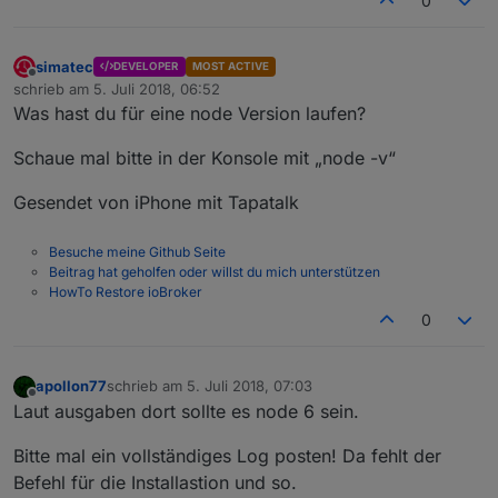
0
iobroker
2018-07-05 08:37:36.289	
info
gyp
iobroker
2018-07-05 08:37:36.289	
info
ERR!
iobroker
2018-07-05 08:37:36.286	
info
gyp
simatec
DEVELOPER
MOST ACTIVE
iobroker
2018-07-05 08:37:36.278	
info
ERR!
Offline
schrieb am
5. Juli 2018, 06:52
zuletzt editiert von
iobroker
2018-07-05 08:37:36.277	
info
Was hast du für eine node Version laufen?
iobroker
2018-07-05 08:37:36.272	
info
gyp
iobroker
2018-07-05 08:37:36.259	
info
make
Schaue mal bitte in der Konsole mit „node -v“
iobroker
2018-07-05 08:37:36.244	
info
comp
iobroker
2018-07-05 08:37:36.244	
info
^
Gesendet von iPhone mit Tapatalk
iobroker
2018-07-05 08:37:36.244	
info
../a
Besuche meine Github Seite
Beitrag hat geholfen oder willst du mich unterstützen
HowTo Restore ioBroker
0
apollon77
schrieb am
5. Juli 2018, 07:03
zuletzt editiert von
Offline
Laut ausgaben dort sollte es node 6 sein.
Bitte mal ein vollständiges Log posten! Da fehlt der
Befehl für die Installastion und so.