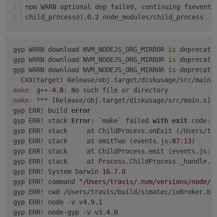
npm WARN optional dep failed, continuing fsevents
child_process
@1
.
0.2
 node_modules/child_process
gyp WARN download NVM_NODEJS_ORG_MIRROR 
is
 deprecate
gyp WARN download NVM_NODEJS_ORG_MIRROR 
is
 deprecate
gyp WARN download NVM_NODEJS_ORG_MIRROR 
is
 deprecate
make:
 g++-
4.8
: No such file 
or
make:
 *** [Release/obj.target/diskusage/src/main.o] 
gyp ERR! build 
error
gyp ERR! stack 
Error
: `make` failed 
with
exit
 code: 
gyp ERR! stack     at ChildProcess.onExit (/Users/tr
gyp ERR! stack     at emitTwo (events.js:
87
:
13
)

gyp ERR! stack     at ChildProcess.emit (events.js:
1
gyp ERR! stack     at Process.ChildProcess._handle.o
gyp ERR! System Darwin 
16.7
.
0
gyp ERR! command 
"/Users/travis/.nvm/versions/node/v
gyp ERR! cwd /Users/travis/build/simatec/ioBroker.bac
gyp ERR! node -v v4.
9.1
gyp ERR! node-gyp -v v3.
4.0