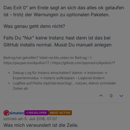
Das Exit 0" am Ende sagt an sich das alles ok gelaufen
ist - trotz der Warnungen zu optionalen Paketen.
Was genau geht denn nicht?
Falls Du "Nur" keine Instanz hast dann ist das bei
GitHub installs normal. Musst Du manuell anlegen
Beitrag hat geholfen? Votet rechts unten im Beitrag :-)
https://paypal.me/Apollon77 / https://github.com/sponsors/Apollon77
Debug-Log für Instanz einschalten? Admin -> Instanzen ->
Expertenmodus -> Instanz aufklappen - Loglevel ändern
Logfiles auf Platte /opt/iobroker/log/… nutzen, Admin schneidet
Zeilen ab
0
simatec
DEVELOPER
MOST ACTIVE
Offline
schrieb am
5. Juli 2018, 07:07
zuletzt editiert von
Was mich verwundert ist die Zeile.