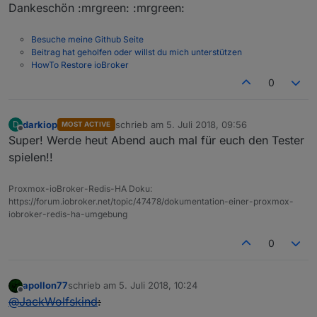
npm WARN 
optional
 dep failed, continuing diskusage@
0
Dankeschön :mrgreen: :mrgreen:
npm WARN 
optional
 dep failed, continuing unix-dgram@
Besuche meine Github Seite
Beitrag hat geholfen oder willst du mich unterstützen
HowTo Restore ioBroker
0
darkiop
schrieb am
5. Juli 2018, 09:56
D
MOST ACTIVE
zuletzt editiert von
Offline
Super! Werde heut Abend auch mal für euch den Tester
spielen!!
Proxmox-ioBroker-Redis-HA Doku:
https://forum.iobroker.net/topic/47478/dokumentation-einer-proxmox-
iobroker-redis-ha-umgebung
0
apollon77
schrieb am
5. Juli 2018, 10:24
zuletzt editiert von
Offline
@
JackWolfskind
: