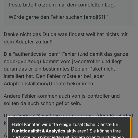
Poste bitte trotzdem mal den kompletten Log.
Würde gerne den Fehler suchen [emoji51] `
Denke nicht das Du da was findest weil hat nichts mit
dem Adapter zu tun!!
Die "authenticvate_pam" Fehler (und damit das ganze
node-gyp zeug) kommt vom js-controller und liegt
daran das er ein bestimmtes Debian-Paket nicht
installiert hat. Den Fehler müste er bei jeder
Adapterinstallation/Update bekommen.
Andere Fehler kommen auch von js-controller und
sollten da auch schon gefixt sein.
Diese Verison 3.x ist die bon node-gyp (dem Bei Bedarf
kompilieren tool) und auch Ok.
Hallo! Könnten wir bitte einige zusätzliche Dienste für
Funktionalität & Analytics
aktivieren? Sie können Ihre
Also: tiefer rein blicken bringt hier nichts weil es nichts
Zustimmung später jederzeit ändern oder zurückziehen.