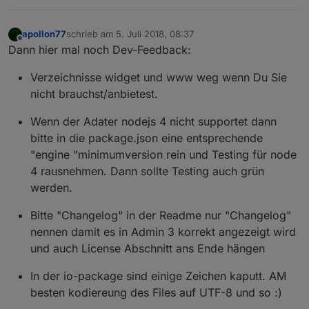
apollon77
schrieb am
5. Juli 2018, 08:37
zuletzt editiert von
Offline
Dann hier mal noch Dev-Feedback:
Verzeichnisse widget und www weg wenn Du Sie
nicht brauchst/anbietest.
Wenn der Adater nodejs 4 nicht supportet dann
bitte in die package.json eine entsprechende
"engine "minimumversion rein und Testing für node
4 rausnehmen. Dann sollte Testing auch grün
werden.
Bitte "Changelog" in der Readme nur "Changelog"
nennen damit es in Admin 3 korrekt angezeigt wird
und auch License Abschnitt ans Ende hängen
In der io-package sind einige Zeichen kaputt. AM
besten kodiereung des Files auf UTF-8 und so :)