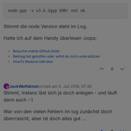
Stimmt die node Version steht im Log.
Hatte ich auf dem Handy überlesen :oops:
Besuche meine Github Seite
Beitrag hat geholfen oder willst du mich unterstützen
HowTo Restore ioBroker
0
JackWolfskind
schrieb am
5. Juli 2018, 07:39
J
zuletzt editiert von
Offline
Stimmt, Instanz läst sich ja doch anlegen - und läuft
dann auch :-)
War von den vielen Fehlern im log zunächst doch
überrrascht, aber ist doch alles gut …