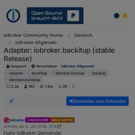
Weiter zum Inhalt
ioBroker Community Home
Deutsch
ioBroker Allgemein
Adapter: iobroker.backitup (stable
Release)
Gesperrt
Verschoben
ioBroker Allgemein
adapter
backitup
iobroker backup
backup
iobroker.backitup
2.3k
185
1.5m
50
Anmelden zum Antworten
simatec
DEVELOPER
MOST ACTIVE
Offline
schrieb am
4. Juli 2018, 21:41
zuletzt editiert von simatec
12. Feb. 2019, 14:46
Hallo IoBroker Gemeinde,