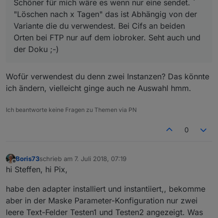
Schöner für mich wäre es wenn nur eine sendet. `
"Löschen nach x Tagen" das ist Abhängig von der
Variante die du verwendest. Bei Cifs an beiden
Orten bei FTP nur auf dem iobroker. Seht auch und
der Doku ;-)
Wofür verwendest du denn zwei Instanzen? Das könnte
ich ändern, vielleicht ginge auch ne Auswahl hmm.
Ich beantworte keine Fragen zu Themen via PN
0
Boris73
schrieb am
7. Juli 2018, 07:19
zuletzt editiert von
Offline
hi Steffen, hi Pix,
habe den adapter installiert und instantiiert,, bekomme
aber in der Maske Parameter-Konfiguration nur zwei
leere Text-Felder Testen1 und Testen2 angezeigt. Was