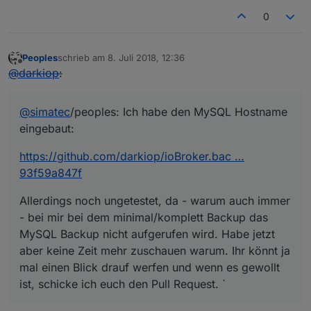
0
Peoples
schrieb am
8. Juli 2018, 12:36
zuletzt editiert von
Offline
@
darkiop
:
@
simatec
/peoples: Ich habe den MySQL Hostname
eingebaut:
https://github.com/darkiop/ioBroker.bac …
93f59a847f
Allerdings noch ungetestet, da - warum auch immer
- bei mir bei dem minimal/komplett Backup das
MySQL Backup nicht aufgerufen wird. Habe jetzt
aber keine Zeit mehr zuschauen warum. Ihr könnt ja
mal einen Blick drauf werfen und wenn es gewollt
ist, schicke ich euch den Pull Request. `