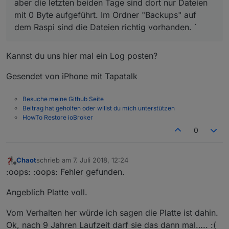
aber die letzten beiden Tage sind dort nur Dateien
mit 0 Byte aufgeführt. Im Ordner "Backups" auf
dem Raspi sind die Dateien richtig vorhanden. `
Kannst du uns hier mal ein Log posten?
Gesendet von iPhone mit Tapatalk
Besuche meine Github Seite
Beitrag hat geholfen oder willst du mich unterstützen
HowTo Restore ioBroker
0
Chaot
schrieb am
7. Juli 2018, 12:24
zuletzt editiert von
Offline
:oops: :oops: Fehler gefunden.
Angeblich Platte voll.
Vom Verhalten her würde ich sagen die Platte ist dahin.
Ok, nach 9 Jahren Laufzeit darf sie das dann mal….. :(