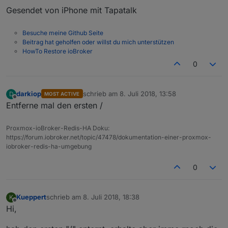
Gesendet von iPhone mit Tapatalk
Besuche meine Github Seite
Beitrag hat geholfen oder willst du mich unterstützen
HowTo Restore ioBroker
0
darkiop
schrieb am
8. Juli 2018, 13:58
D
MOST ACTIVE
zuletzt editiert von
Offline
Entferne mal den ersten /
Proxmox-ioBroker-Redis-HA Doku:
https://forum.iobroker.net/topic/47478/dokumentation-einer-proxmox-
iobroker-redis-ha-umgebung
0
Kueppert
schrieb am
8. Juli 2018, 18:38
K
zuletzt editiert von
Offline
Hi,