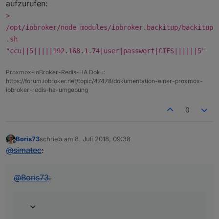
aufzurufen:
>
/opt/iobroker/node_modules/iobroker.backitup/backitup
.sh
"ccu||5|||||192.168.1.74|user|passwort|CIFS||||||5"
Proxmox-ioBroker-Redis-HA Doku:
https://forum.iobroker.net/topic/47478/dokumentation-einer-proxmox-
iobroker-redis-ha-umgebung
0
Boris73
schrieb am
8. Juli 2018, 09:38
zuletzt editiert von
Offline
@
simatec
:
@
Boris73
: