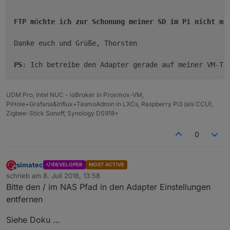
FTP
m
ö
chte
ich
zur
Schonung
meiner
SD
im
Pi
nicht
me
Danke euch und Grüße, Thorsten

PS
: Ich betreibe den Adapter gerade auf meiner VM-Te
UDM Pro, Intel NUC - ioBroker in Proxmox-VM,
PiHole+Grafana&Influx+TasmoAdmin in LXCs, Raspberry Pi3 (als CCU),
Zigbee-Stick Sonoff, Synology DS918+
0
simatec
DEVELOPER
MOST ACTIVE
Offline
schrieb am
8. Juli 2018, 13:58
zuletzt editiert von
7. Aug. 2018, 15:58
Bitte den / im NAS Pfad in den Adapter Einstellungen
entfernen
Siehe Doku …