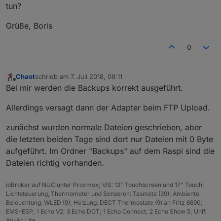
tun?
Grüße, Boris
0
Chaot
schrieb am
7. Juli 2018, 08:11
zuletzt editiert von
Offline
Bei mir werden die Backups korrekt ausgeführt.
Allerdings versagt dann der Adapter beim FTP Upload.
zunächst wurden normale Dateien geschrieben, aber
die letzten beiden Tage sind dort nur Dateien mit 0 Byte
aufgeführt. Im Ordner "Backups" auf dem Raspi sind die
Dateien richtig vorhanden.
ioBroker auf NUC unter Proxmox; VIS: 12" Touchscreen und 17" Touch;
Lichtsteuerung, Thermometer und Sensoren: Tasmota (39); Ambiente
Beleuchtung: WLED (9); Heizung: DECT Thermostate (9) an Fritz 6690;
EMS-ESP; 1 Echo V2; 3 Echo DOT; 1 Echo Connect; 2 Echo Show 5; Unifi
Ap-Ac Lite.