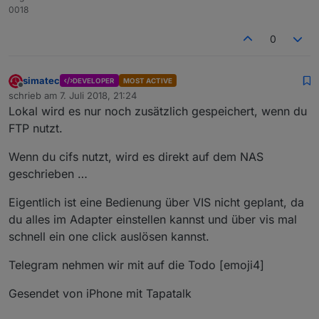
0018
0
simatec
DEVELOPER
MOST ACTIVE
Offline
schrieb am
7. Juli 2018, 21:24
zuletzt editiert von
Lokal wird es nur noch zusätzlich gespeichert, wenn du
FTP nutzt.
Wenn du cifs nutzt, wird es direkt auf dem NAS
geschrieben …
Eigentlich ist eine Bedienung über VIS nicht geplant, da
du alles im Adapter einstellen kannst und über vis mal
schnell ein one click auslösen kannst.
Telegram nehmen wir mit auf die Todo [emoji4]
Gesendet von iPhone mit Tapatalk