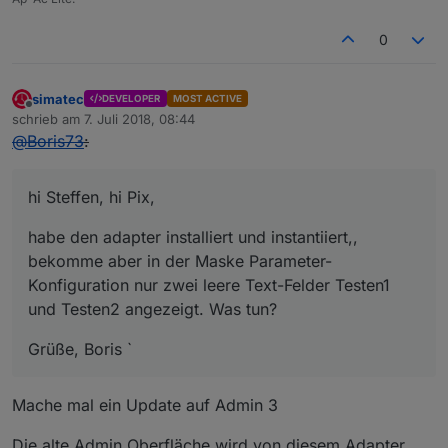
0
simatec
DEVELOPER
MOST ACTIVE
Offline
schrieb am
7. Juli 2018, 08:44
zuletzt editiert von
@
Boris73
:
hi Steffen, hi Pix,
habe den adapter installiert und instantiiert,,
bekomme aber in der Maske Parameter-
Konfiguration nur zwei leere Text-Felder Testen1
und Testen2 angezeigt. Was tun?
Grüße, Boris `
Mache mal ein Update auf Admin 3
Die alte Admin Oberfläche wird von diesem Adapter