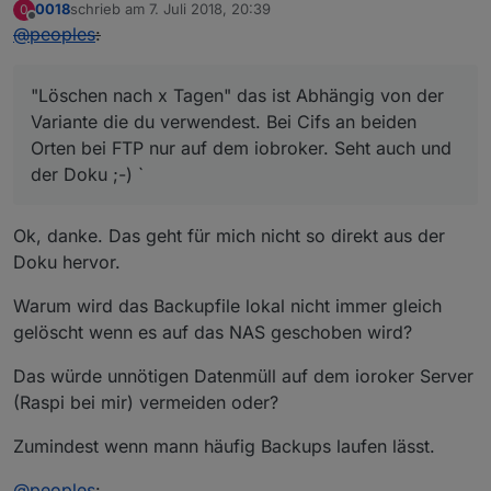
0018
schrieb am
7. Juli 2018, 20:39
0
zuletzt editiert von
Offline
@
peoples
:
"Löschen nach x Tagen" das ist Abhängig von der
Variante die du verwendest. Bei Cifs an beiden
Orten bei FTP nur auf dem iobroker. Seht auch und
der Doku ;-) `
Ok, danke. Das geht für mich nicht so direkt aus der
Doku hervor.
Warum wird das Backupfile lokal nicht immer gleich
gelöscht wenn es auf das NAS geschoben wird?
Das würde unnötigen Datenmüll auf dem ioroker Server
(Raspi bei mir) vermeiden oder?
Zumindest wenn mann häufig Backups laufen lässt.
@
peoples
: