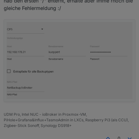
hab den ersten "/" enternt, erhalte aber imme rnoch die
gleiche Fehlermeldung :/
UDM Pro, Intel NUC - ioBroker in Proxmox-VM,
PiHole+Grafana&Influx+TasmoAdmin in LXCs, Raspberry Pi3 (als CCU),
Zigbee-Stick Sonoff, Synology DS918+
0