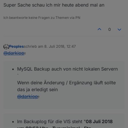
Super Sache schau ich mir heute abend mal an
Ich beantworte keine Fragen zu Themen via PN
0
Peoples
schrieb am
8. Juli 2018, 12:47
zuletzt editiert von
Offline
@
darkiop
:
MySQL Backup auch von nicht lokalen Servern
`
Wenn deine Änderung / Ergänzung läuft sollte
das ja erledigt sein
@
darkiop
:
Im Backuplog für die VIS steht "
08 Juli 2018