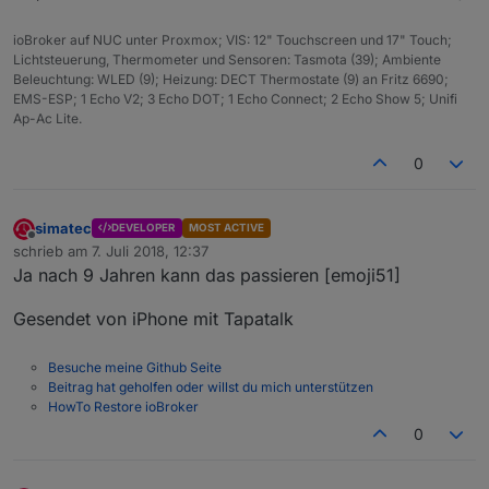
ioBroker auf NUC unter Proxmox; VIS: 12" Touchscreen und 17" Touch;
Lichtsteuerung, Thermometer und Sensoren: Tasmota (39); Ambiente
Beleuchtung: WLED (9); Heizung: DECT Thermostate (9) an Fritz 6690;
EMS-ESP; 1 Echo V2; 3 Echo DOT; 1 Echo Connect; 2 Echo Show 5; Unifi
Ap-Ac Lite.
0
simatec
DEVELOPER
MOST ACTIVE
Offline
schrieb am
7. Juli 2018, 12:37
zuletzt editiert von
Ja nach 9 Jahren kann das passieren [emoji51]
Gesendet von iPhone mit Tapatalk
Besuche meine Github Seite
Beitrag hat geholfen oder willst du mich unterstützen
HowTo Restore ioBroker
0