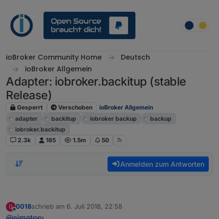
Weiter zum Inhalt
ioBroker Community Home
Deutsch
ioBroker Allgemein
Adapter: iobroker.backitup (stable
Release)
Gesperrt
Verschoben
ioBroker Allgemein
adapter
backitup
iobroker backup
backup
iobroker.backitup
2.3k
185
1.5m
50
Anmelden zum Antworten
0018
schrieb am
6. Juli 2018, 22:58
0
zuletzt editiert von
Offline
@
simatec
: