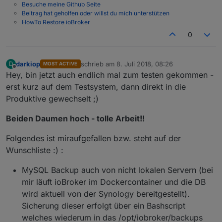
Besuche meine Github Seite
Beitrag hat geholfen oder willst du mich unterstützen
HowTo Restore ioBroker
0
darkiop
schrieb am
8. Juli 2018, 08:26
D
MOST ACTIVE
zuletzt editiert von
7. Aug. 2018, 12:15
Offline
Hey, bin jetzt auch endlich mal zum testen gekommen -
erst kurz auf dem Testsystem, dann direkt in die
Produktive gewechselt ;)
Beiden Daumen hoch - tolle Arbeit!!
Folgendes ist miraufgefallen bzw. steht auf der
Wunschliste :) :
MySQL Backup auch von nicht lokalen Servern (bei
mir läuft ioBroker im Dockercontainer und die DB
wird aktuell von der Synology bereitgestellt).
Sicherung dieser erfolgt über ein Bashscript
welches wiederum in das /opt/iobroker/backups