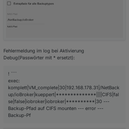
Fehlermeldung im log bei Aktivierung
Debug(Passwörter mit * ersetzt):
! ````
exec:
komplett|VM_complete|30|192.168.178.31|/NetBack
up/ioBroker|kueppert|**************||||CIFS|fal
se|false|iobroker|iobroker|**********|30 ---
Backup-Pfad auf CIFS mounten --- error ---
Backup-Pf