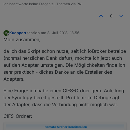
Ich beantworte keine Fragen zu Themen via PN
0
Kueppert
schrieb am
8. Juli 2018, 13:56
K
zuletzt editiert von
7. Aug. 2018, 15:59
Offline
Moin zusammen,
da ich das Skript schon nutze, seit ich ioBroker betreibe
(nchmal herzlichen Dank dafür), möchte ich jetzt auch
auf den Adapter umsteigen. Die Möglichkeiten finde ich
sehr praktisch - dickes Danke an die Ersteller des
Adapters.
Eine Frage: ich habe einen CIFS-Ordner gem. Anleitung
bei Synology bereit gestellt. Problem: im Debug sagt
der Adapter, dass die Verbindung nicht möglich war.
CIFS-Ordner: