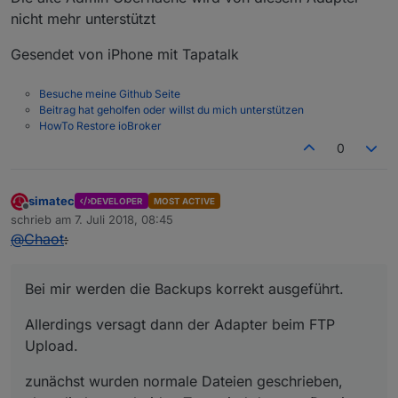
nicht mehr unterstützt
Gesendet von iPhone mit Tapatalk
Besuche meine Github Seite
Beitrag hat geholfen oder willst du mich unterstützen
HowTo Restore ioBroker
0
simatec
DEVELOPER
MOST ACTIVE
Offline
schrieb am
7. Juli 2018, 08:45
zuletzt editiert von
@
Chaot
:
Bei mir werden die Backups korrekt ausgeführt.
Allerdings versagt dann der Adapter beim FTP
Upload.
zunächst wurden normale Dateien geschrieben,