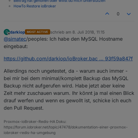
Beitrag hat geholfen oder willst du mich unterstützen
HowTo Restore ioBroker
0
darkiop
schrieb am
8. Juli 2018, 11:15
D
MOST ACTIVE
zuletzt editiert von
Offline
@
simatec
/peoples: Ich habe den MySQL Hostname
eingebaut:
https://github.com/darkiop/ioBroker.bac … 93f59a847f
Allerdings noch ungetestet, da - warum auch immer -
bei mir bei dem minimal/komplett Backup das MySQL
Backup nicht aufgerufen wird. Habe jetzt aber keine
Zeit mehr zuschauen warum. Ihr könnt ja mal einen Blick
drauf werfen und wenn es gewollt ist, schicke ich euch
den Pull Request.
Proxmox-ioBroker-Redis-HA Doku:
https://forum.iobroker.net/topic/47478/dokumentation-einer-proxmox-
iobroker-redis-ha-umgebung