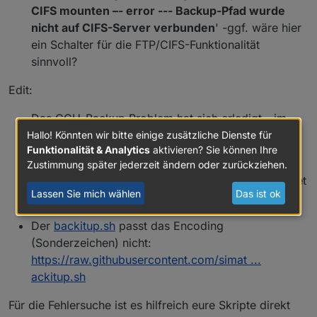
CIFS mounten –- error --- Backup-Pfad wurde
nicht auf CIFS-Server verbunden
' -ggf. wäre hier
ein Schalter für die FTP/CIFS-Funktionalität
sinnvoll?
Edit:
Das CCU-Backup Problem hat sich erledigt - im
Docker Container war noch kein wget installiert …
Hallo! Könnten wir bitte einige zusätzliche Dienste für
Funktionalität & Analytics
aktivieren? Sie können Ihre
Gelernt: Wenn in den Optionen 'Backup ausführen
Zustimmung später jederzeit ändern oder zurückziehen.
alle 3-Tage' ausführen eingestellt ist, dann bedeutet
Lassen Sie mich wählen
Das ist ok
dies auch "erst in 3 Tagen" ausführen :)
Der
backitup.sh
passt das Encoding
(Sonderzeichen) nicht:
https://raw.githubusercontent.com/simat ...
ackitup.sh
Für die Fehlersuche ist es hilfreich eure Skripte direkt