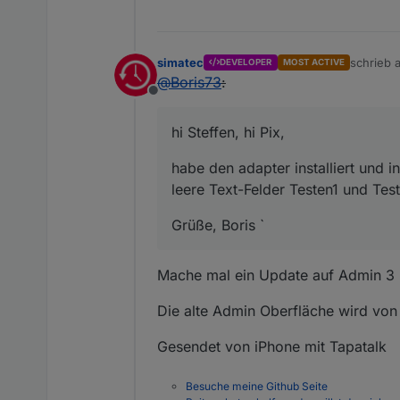
simatec
schrieb
DEVELOPER
MOST ACTIVE
zuletzt e
@
Boris73
:
Offline
hi Steffen, hi Pix,
habe den adapter installiert und 
leere Text-Felder Testen1 und Tes
Grüße, Boris `
Mache mal ein Update auf Admin 3
Die alte Admin Oberfläche wird von
Gesendet von iPhone mit Tapatalk
Besuche meine Github Seite