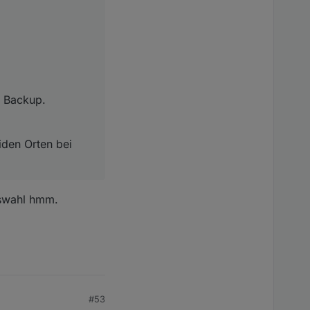
m Backup.
iden Orten bei
uswahl hmm.
#53