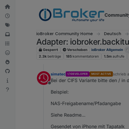
Weiter zum Inhalt
Communit
ioBroker Community Home
Deutsch
Adapter: iobroker.backitu
Gesperrt
Verschoben
ioBroker Allgemein
2.3k
beiträge
185
kommentatoren
1.5m
aufrufe
simatec
schrieb
DEVELOPER
MOST ACTIVE
zuletzt e
Bei der CIFS Variante bitte den / i
Offline
Beispiel:
NAS-Freigabename/Pfadangabe
Siehe Readme…
Gesendet von iPhone mit Tapatalk