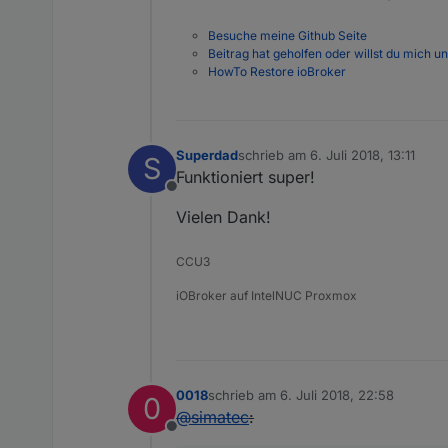
Besuche meine Github Seite
Beitrag hat geholfen oder willst du mich u
HowTo Restore ioBroker
Superdad
schrieb am
6. Juli 2018, 13:11
S
zuletzt editiert von
Funktioniert super!
Offline
Vielen Dank!
CCU3
iOBroker auf IntelNUC Proxmox
0018
schrieb am
6. Juli 2018, 22:58
0
zuletzt editiert von
@
simatec
:
Offline