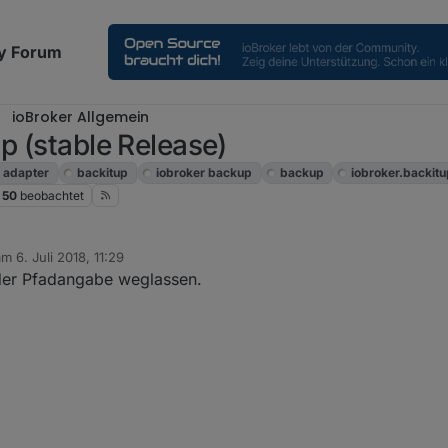
y Forum
ioBroker Allgemein
p (stable Release)
adapter
backitup
iobroker backup
backup
iobroker.backit
50
beobachtet
 am
6. Juli 2018, 11:29
ditiert von
n der Pfadangabe weglassen.