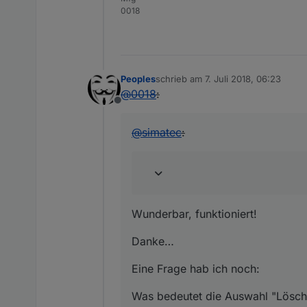
0018
Peoples
schrieb am
7. Juli 2018, 06:23
zuletzt editiert von
@
0018
:
Offline
@
simatec
:
Wunderbar, funktioniert!
Danke…
Eine Frage hab ich noch:
Was bedeutet die Auswahl "Lösche