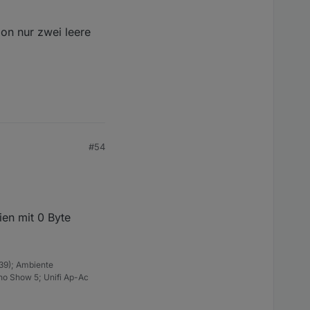
ion nur zwei leere
#54
ien mit 0 Byte
39); Ambiente
ho Show 5; Unifi Ap-Ac