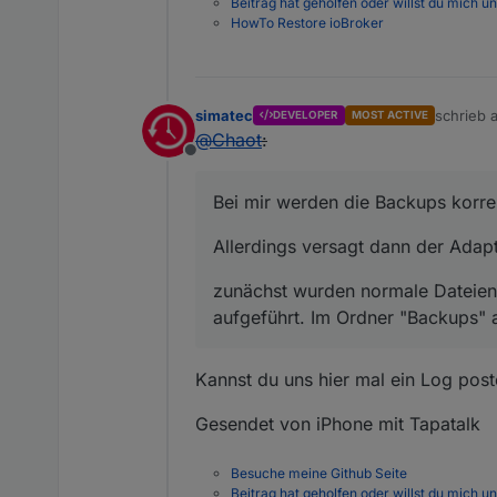
Beitrag hat geholfen oder willst du mich u
HowTo Restore ioBroker
simatec
schrieb
DEVELOPER
MOST ACTIVE
zuletzt e
@
Chaot
:
Offline
Bei mir werden die Backups korre
Allerdings versagt dann der Adap
zunächst wurden normale Dateien g
aufgeführt. Im Ordner "Backups" a
Kannst du uns hier mal ein Log pos
Gesendet von iPhone mit Tapatalk
Besuche meine Github Seite
Beitrag hat geholfen oder willst du mich u