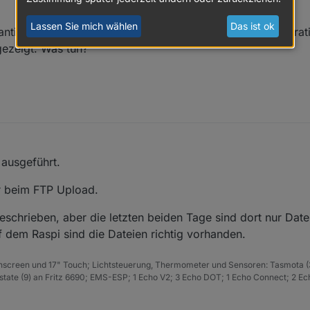
Lassen Sie mich wählen
Das ist ok
stantiiert,, bekomme aber in der Maske Parameter-Konfigurat
gezeigt. Was tun?
 ausgeführt.
r beim FTP Upload.
chrieben, aber die letzten beiden Tage sind dort nur Date
 dem Raspi sind die Dateien richtig vorhanden.
hscreen und 17" Touch; Lichtsteuerung, Thermometer und Sensoren: Tasmota (
ate (9) an Fritz 6690; EMS-ESP; 1 Echo V2; 3 Echo DOT; 1 Echo Connect; 2 Ec