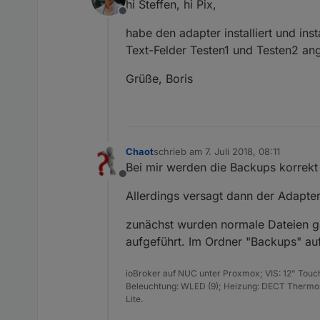
hi Steffen, hi Pix,
Offline
habe den adapter installiert und in
Text-Felder Testen1 und Testen2 an
Grüße, Boris
Chaot
schrieb am
7. Juli 2018, 08:11
zuletzt editiert von
Bei mir werden die Backups korrekt
Offline
Allerdings versagt dann der Adapte
zunächst wurden normale Dateien ges
aufgeführt. Im Ordner "Backups" auf
ioBroker auf NUC unter Proxmox; VIS: 12" Touc
Beleuchtung: WLED (9); Heizung: DECT Thermost
Lite.