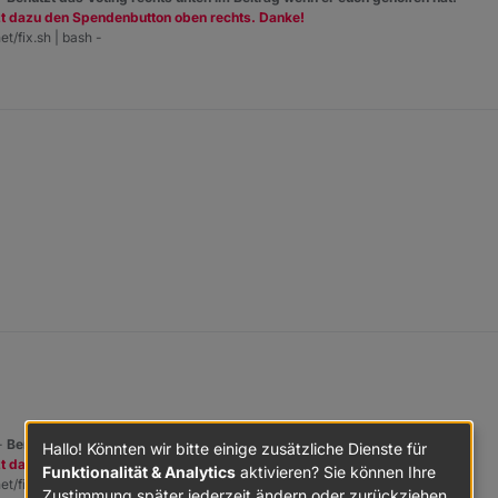
zt dazu den Spendenbutton oben rechts. Danke!
et/fix.sh | bash -
 -
Benutzt das Voting rechts unten im Beitrag wenn er euch geholfen hat.
Hallo! Könnten wir bitte einige zusätzliche Dienste für
zt dazu den Spendenbutton oben rechts. Danke!
Funktionalität & Analytics
aktivieren? Sie können Ihre
et/fix.sh | bash -
Zustimmung später jederzeit ändern oder zurückziehen.