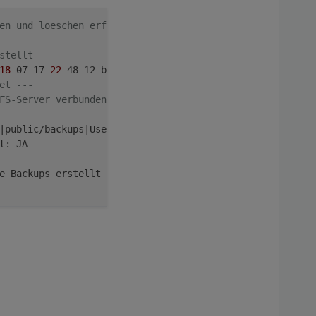
en und loeschen erfolgreich ---
stellt ---
18
_07_17
-22
_48_12_backupiobroker.tar.gz

et ---
FS-Server verbunden ---
|public/backups|User|Passwort||||CIFS||||||
5
|localhost|
3