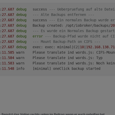
:
27.687
debug
	success 
--- Ueberpruefung auf alte Datei
:
27.687
debug
--- Alte Backups entfernen ---
:
27.687
debug
	success 
--- Ein normales Backup wurde er
:
27.687
debug
	Backup created: /opt/iobroker/backups/
20
:
27.687
debug
--- Es wurde ein Normales Backup gestart
:
27.687
debug
error
--- Backup-Pfad wurde nicht auf CI
:
27.687
debug
--- Mount Backup-Path on CIFS ---
:
27.687
debug
	exec: exec: minimal|C2|
10
|
192.168
.138
.71
:
11.585
	warn	Please translate ind words.js: CIFS-Mount: JA

:
11.584
	warn	Please translate ind words.js: Typ

:
11.583
	warn	Please translate ind words.js: Noch keine Backups erstellt

:
11.548
 -
Benutzt das Voting rechts unten im Beitrag wenn er euch geholfen hat.