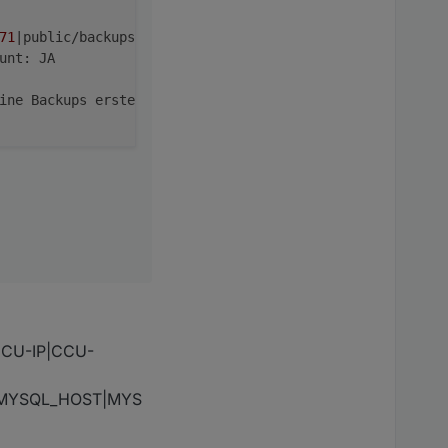
71
|public/backups|User|Passwort||||CIFS||||||
5
|localhost
CCU-IP|CCU-
|MYSQL_HOST|MYS