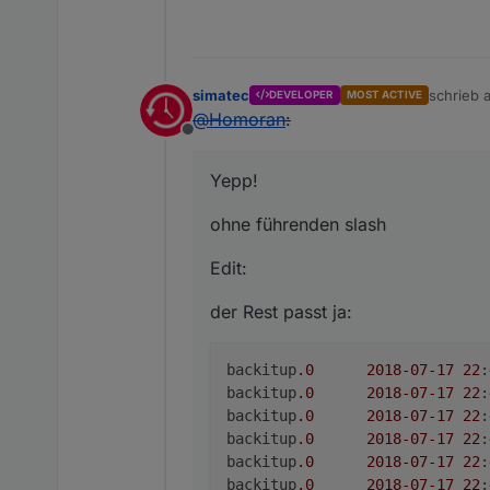
simatec
schrieb
DEVELOPER
MOST ACTIVE
zuletzt e
@
Homoran
:
Offline
Yepp!
ohne führenden slash
Edit:
der Rest passt ja:
backitup
.0
2018
-07
-17
22
:
backitup
.0
2018
-07
-17
22
:
backitup
.0
2018
-07
-17
22
:
backitup
.0
2018
-07
-17
22
:
backitup
.0
2018
-07
-17
22
:
backitup
.0
2018
-07
-17
22
: