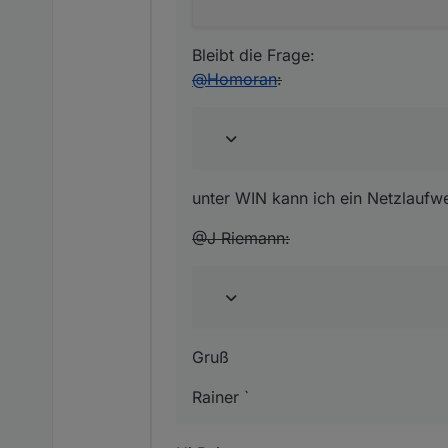
Bleibt die Frage:
@
Homoran
:
unter WIN kann ich ein Netzlaufw
@J Riemann:
Gruß
Rainer `