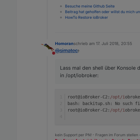
Besuche meine Github Seite
Beitrag hat geholfen oder willst du mich u
HowTo Restore ioBroker
Homoran
schrieb am
17. Juli 2018, 20:55
zuletzt editiert von
@
simatec
:
Nicht stören
Lass mal den shell über Konsole d
in /opt/iobroker:
root@ioBroker-C2:
/opt/i
obroke
bash: backitup.sh: No such fi
root@ioBroker-C2:
/opt/i
obroke
kein Support per PN! - Fragen im Forum stellen