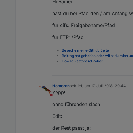
Hi Rainer
hast du bei Pfad den / am Anfang 
für cifs: Freigabename/Pfad
für FTP: /Pfad
Besuche meine Github Seite
Beitrag hat geholfen oder willst du mich u
HowTo Restore ioBroker
Homoran
schrieb am
17. Juli 2018, 20:44
zuletzt editiert von
Yepp!
Nicht stören
ohne führenden slash
Edit:
der Rest passt ja: