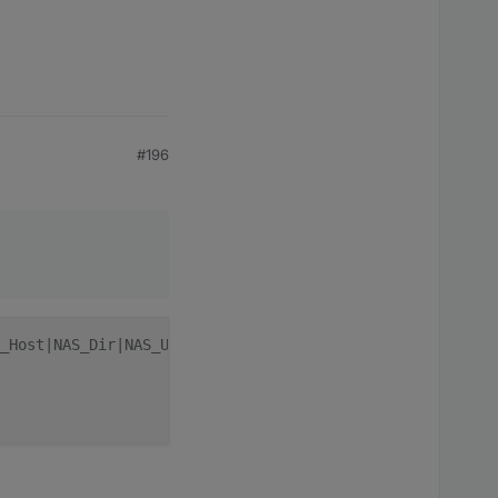
#196
_Host|NAS_Dir|NAS_User|NAS_PW|CCU-IP|CCU-USER|CCU-PW|CIF