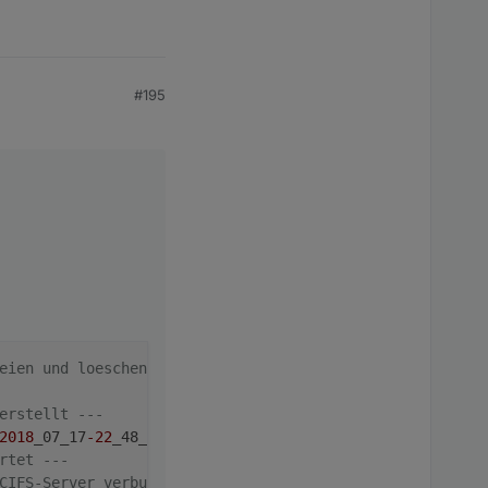
#195
eien und loeschen erfolgreich ---
erstellt ---
2018
_07_17
-22
_48_12_backupiobroker.tar.gz

rtet ---
CIFS-Server verbunden ---