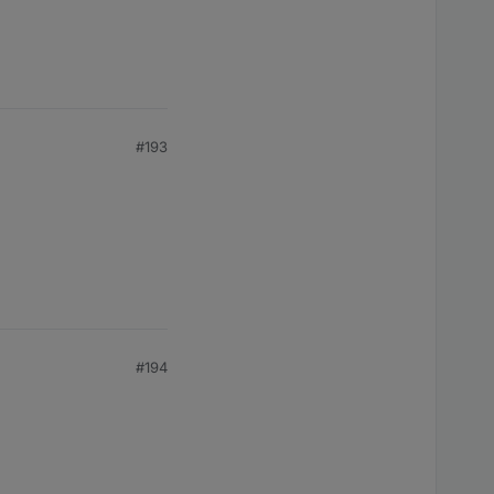
#193
#194