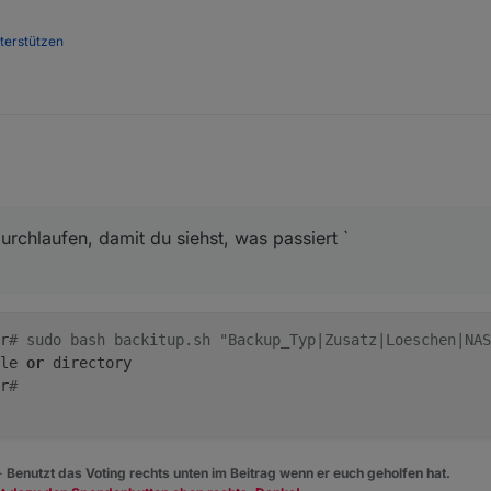
nterstützen
urchlaufen, damit du siehst, was passiert `
r
# sudo bash backitup.sh "Backup_Typ|Zusatz|Loeschen|NAS
le 
or
 directory
r
#
 -
Benutzt das Voting rechts unten im Beitrag wenn er euch geholfen hat.