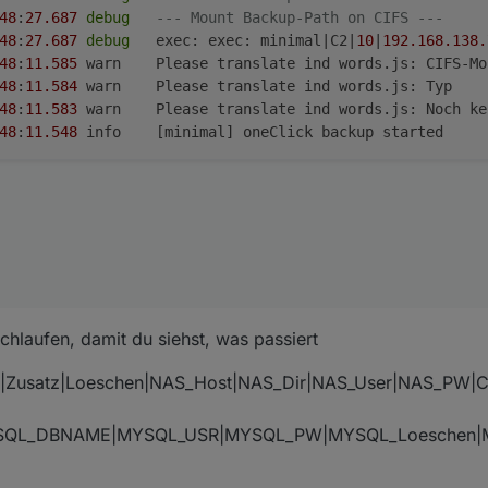
48
:
27.687
debug
--- Mount Backup-Path on CIFS ---
48
:
27.687
debug
	exec: exec: minimal|C2|
10
|
192.168
.138
.
48
:
11.585
	warn	Please translate ind words.js: CIFS-Mount: JA

48
:
11.584
	warn	Please translate ind words.js: Typ

48
:
11.583
	warn	Please translate ind words.js: Noch keine Backups erstellt

48
:
11.548
chlaufen, damit du siehst, was passiert
|Zusatz|Loeschen|NAS_Host|NAS_Dir|NAS_User|NAS_PW|
YSQL_DBNAME|MYSQL_USR|MYSQL_PW|MYSQL_Loeschen