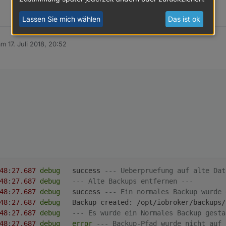
Lassen Sie mich wählen
Das ist ok
 am
17. Juli 2018, 20:52
ditiert von
48
:
27.687
debug
	success 
--- Ueberpruefung auf alte Dat
48
:
27.687
debug
--- Alte Backups entfernen ---
48
:
27.687
debug
	success 
--- Ein normales Backup wurde 
48
:
27.687
debug
	Backup created: /opt/iobroker/backups/
48
:
27.687
debug
--- Es wurde ein Normales Backup gesta
48
:
27.687
debug
error
--- Backup-Pfad wurde nicht auf 