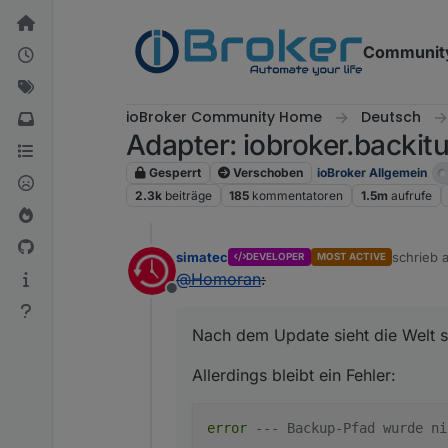
Weiter zum Inhalt
Communit
ioBroker Community Home
Deutsch
Adapter: iobroker.backitu
Gesperrt
Verschoben
ioBroker Allgemein
2.3k
beiträge
185
kommentatoren
1.5m
aufrufe
simatec
schrieb
DEVELOPER
MOST ACTIVE
zuletzt e
@
Homoran
:
Offline
Nach dem Update sieht die Welt s
Allerdings bleibt ein Fehler:
error
--- Backup-Pfad wurde ni