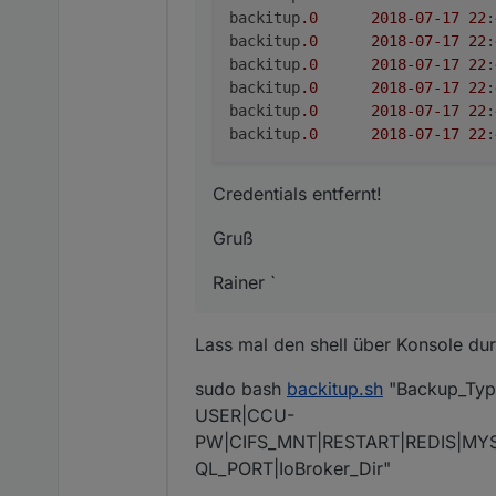
backitup
.0
2018
-07
-17
22
:
backitup
.0
2018
-07
-17
22
:
backitup
.0
2018
-07
-17
22
:
backitup
.0
2018
-07
-17
22
:
backitup
.0
2018
-07
-17
22
:
backitup
.0
2018
-07
-17
22
:
Credentials entfernt!
Gruß
Rainer `
Lass mal den shell über Konsole dur
sudo bash
backitup.sh
"Backup_Typ
USER|CCU-
PW|CIFS_MNT|RESTART|REDIS|M
QL_PORT|IoBroker_Dir"