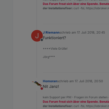
Das Forum freut sich über eine Spende. Benut
der Installationsfixer:
curl -fsL https://iobroker.n
J Riemann
schrieb am
17. Juli 2018, 20:45
J
zuletzt editiert von
Funktioniert?
Offline
****Viele Grüße!
Jörg****
Homoran
schrieb am
17. Juli 2018, 20:50
zuletzt editiert von
Nit Janz!
Nicht stören
kein Support per PN! - Fragen im Forum stellen
Das Forum freut sich über eine Spende. Benut
der Installationsfixer:
curl -fsL https://iobroker.n