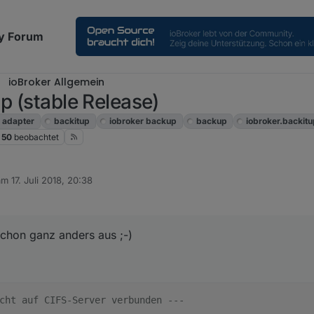
y Forum
ioBroker Allgemein
p (stable Release)
adapter
backitup
iobroker backup
backup
iobroker.backit
50
beobachtet
 am
17. Juli 2018, 20:38
ditiert von
chon ganz anders aus ;-)
cht auf CIFS-Server verbunden ---