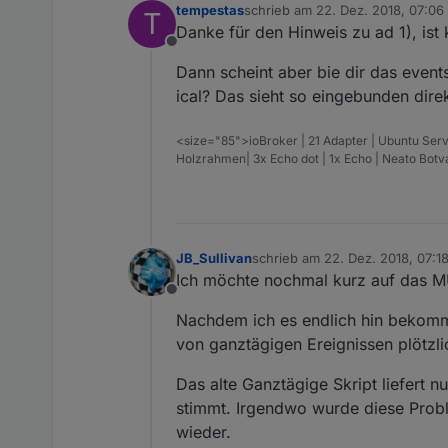
tempestas
schrieb am
22. Dez. 2018, 07:06
T
zuletzt editiert von
Danke für den Hinweis zu ad 1), ist 
Offline
Dann scheint aber bie dir das events
ical? Das sieht so eingebunden dire
<size="85">ioBroker | 21 Adapter | Ubuntu Serv
Holzrahmen| 3x Echo dot | 1x Echo | Neato Bot
JB_Sullivan
schrieb am
22. Dez. 2018, 07:1
zuletzt editiert von
Ich möchte nochmal kurz auf das
Offline
Nachdem ich es endlich hin bekommen
von ganztägigen Ereignissen plötzli
Das alte Ganztägige Skript liefert n
stimmt. Irgendwo wurde diese Probl
wieder.