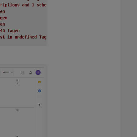
subscriptions and 1 schedule
gen
agen
gen
in 46 Tagen
üll ist in undefined Tagen