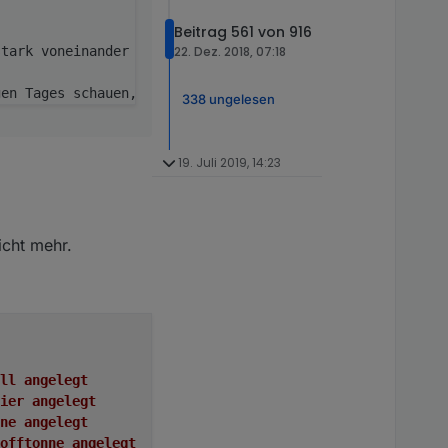
Beitrag 561 von 916
22. Dez. 2018, 07:18
tark voneinander ab. Und da ich deinen Kalender nicht ke
338 ungelesen
19. Juli 2019, 14:23
icht mehr.
tmüll angelegt
papier angelegt
tonne angelegt
rtstofftonne angelegt