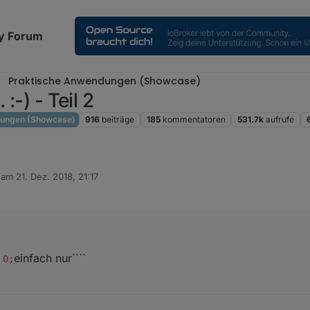
y Forum
Praktische Anwendungen (Showcase)
:-) - Teil 2
dungen (Showcase)
916
beiträge
185
kommentatoren
531.7k
aufrufe
b am
21. Dez. 2018, 21:17
editiert von
einfach nur````
 0;