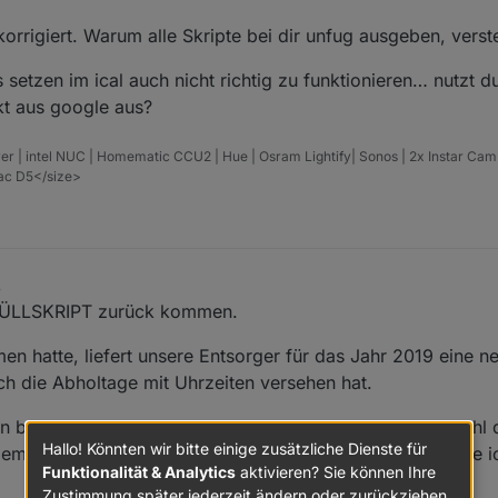
korrigiert. Warum alle Skripte bei dir unfug ausgeben, verste
 setzen im ical auch nicht richtig zu funktionieren… nutzt d
kt aus google aus?
er | intel NUC | Homematic CCU2 | Hue | Osram Lightify| Sonos | 2x Instar Ca
vac D5</size>
8
 MÜLLSKRIPT zurück kommen.
 hatte, liefert unsere Entsorger für das Jahr 2019 eine ne
ch die Abholtage mit Uhrzeiten versehen hat.
un bei allen Werten ein "Abholung Heute" Ergebnis, obwohl d
Hallo! Könnten wir bitte einige zusätzliche Dienste für
ematik hier im Forum schon einmal besprochen, nur finde i
Funktionalität & Analytics
aktivieren? Sie können Ihre
Zustimmung später jederzeit ändern oder zurückziehen.