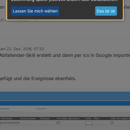
n welche Änderungen für diesen Fall erforderlich sind? Vi
Lassen Sie mich wählen
Das ist ok
 NUC und Windwos10 Pro
b am
22. Dez. 2018, 07:33
editiert von
fallender-Skill erstellt und dann per ics in Google importie
gefügt und die Ereignisse ebenfalls.