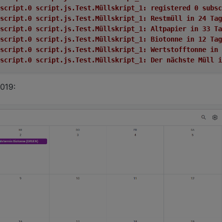
5:29.602	info	javascript.0 script.js.Test.Müllskript_1: registered 0 
:34.602	info	javascript.0 script.js.Test.Müllskript_1: Restmüll in 24 Ta
:34.602	info	javascript.0 script.js.Test.Müllskript_1: Altpapier in 33 T
:34.602	info	javascript.0 script.js.Test.Müllskript_1: Biotonne in 12 Ta
:34.602	info	javascript.0 script.js.Test.Müllskript_1: Wertstofftonne 
5:34.602	info	javascript.0 script.js.Test.Müllskript_1: Der nächste M
2019: