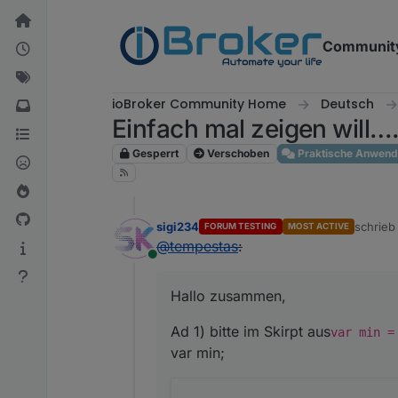
Weiter zum Inhalt
Communit
ioBroker Community Home
Deutsch
Einfach mal zeigen will….. 
Gesperrt
Verschoben
Praktische Anwen
sigi234
schrie
FORUM TESTING
MOST ACTIVE
zuletzt 
@
tempestas
:
Online
Hallo zusammen,
Ad 1) bitte im Skirpt aus
var min =
var min;