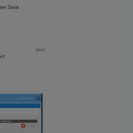
elen Dank
#562
rt.