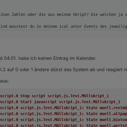
Json Zahlen oder die aus meinem Skript? Die welchen ja s
nd 04.01. habe ich keinen Eintrag im Kalender.
.2 auf 0 oder 1 ändere stürzt das System ab und reagiert n
aus:
:29.592	info	javascript.0 Stop script script.js.Test.Müllskript_1
:29.602	info	javascript.0 Start javascript script.js.Test.Müllskript_1
:29.602	info	javascript.0 script.js.Test.Müllskript_1: State muell.res
:29.602	info	javascript.0 script.js.Test.Müllskript_1: State muell.alt
:29.602	info	javascript.0 script.js.Test.Müllskript_1: State muell.bio
5:29.602	info	javascript.0 script.js.Test.Müllskript_1: State muell.we