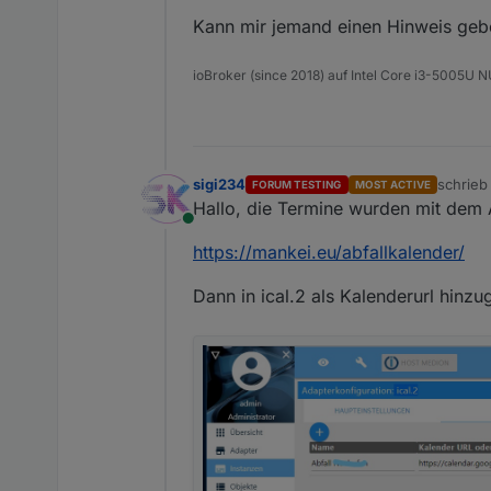
Kann mir jemand einen Hinweis gebe
ioBroker (since 2018) auf Intel Core i3-5005U
sigi234
schrie
FORUM TESTING
MOST ACTIVE
zuletzt 
Hallo, die Termine wurden mit dem Ab
Online
https://mankei.eu/abfallkalender/
Dann in ical.2 als Kalenderurl hinzu