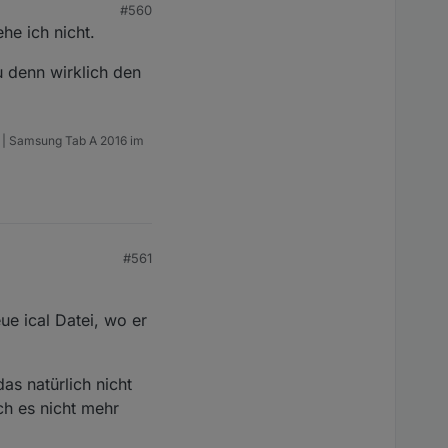
#560
he ich nicht.
u denn wirklich den
m | Samsung Tab A 2016 im
#561
ue ical Datei, wo er
as natürlich nicht
ch es nicht mehr