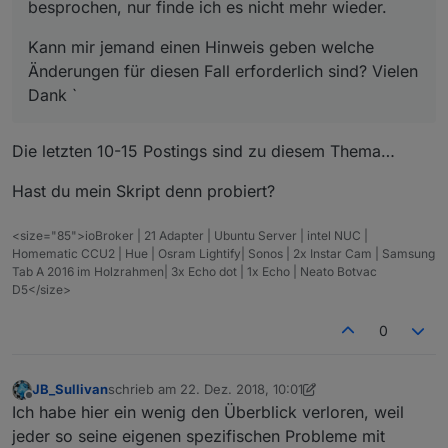
besprochen, nur finde ich es nicht mehr wieder.
Kann mir jemand einen Hinweis geben welche
Änderungen für diesen Fall erforderlich sind? Vielen
Dank `
Die letzten 10-15 Postings sind zu diesem Thema…
Hast du mein Skript denn probiert?
<size="85">ioBroker | 21 Adapter | Ubuntu Server | intel NUC |
Homematic CCU2 | Hue | Osram Lightify| Sonos | 2x Instar Cam | Samsung
Tab A 2016 im Holzrahmen| 3x Echo dot | 1x Echo | Neato Botvac
D5</size>
0
JB_Sullivan
schrieb am
22. Dez. 2018, 10:01
zuletzt editiert von Jey Cee
Offline
Ich habe hier ein wenig den Überblick verloren, weil
jeder so seine eigenen spezifischen Probleme mit