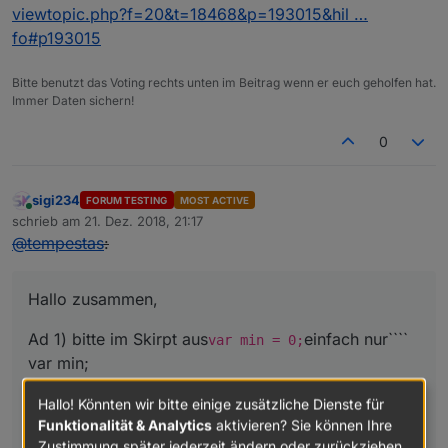
viewtopic.php?f=20&t=18468&p=193015&hil …
fo#p193015
Bitte benutzt das Voting rechts unten im Beitrag wenn er euch geholfen hat.
Immer Daten sichern!
0
sigi234
FORUM TESTING
MOST ACTIVE
Online
schrieb am
21. Dez. 2018, 21:17
zuletzt editiert von
@
tempestas
:
Hallo zusammen,
Ad 1) bitte im Skirpt aus
einfach nur````
var min = 0;
var min;
Hallo! Könnten wir bitte einige zusätzliche Dienste für
@ Sigi:

Funktionalität & Analytics
aktivieren? Sie können Ihre
Zustimmung später jederzeit ändern oder zurückziehen.