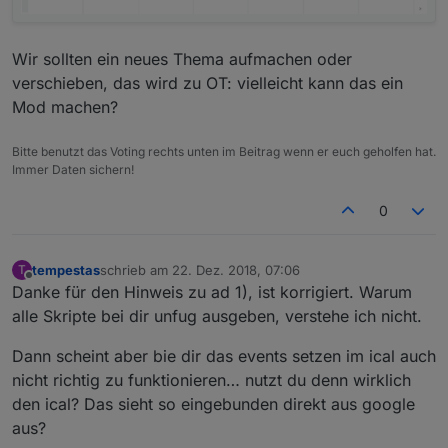
Wir sollten ein neues Thema aufmachen oder
verschieben, das wird zu OT: vielleicht kann das ein
Mod machen?
Bitte benutzt das Voting rechts unten im Beitrag wenn er euch geholfen hat.
Immer Daten sichern!
0
tempestas
schrieb am
22. Dez. 2018, 07:06
T
zuletzt editiert von
Offline
Danke für den Hinweis zu ad 1), ist korrigiert. Warum
alle Skripte bei dir unfug ausgeben, verstehe ich nicht.
Dann scheint aber bie dir das events setzen im ical auch
nicht richtig zu funktionieren… nutzt du denn wirklich
den ical? Das sieht so eingebunden direkt aus google
aus?