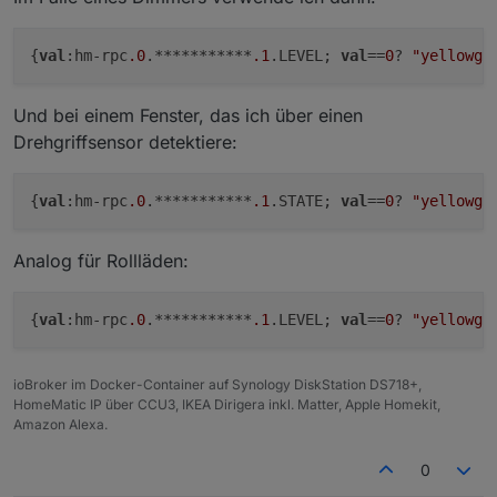
{
val
:hm-rpc
.0
.***********
.1
.LEVEL; 
val
==
0
? 
"yellowgr
Und bei einem Fenster, das ich über einen
Drehgriffsensor detektiere:
{
val
:hm-rpc
.0
.***********
.1
.STATE; 
val
==
0
? 
"yellowgr
Analog für Rollläden:
{
val
:hm-rpc
.0
.***********
.1
.LEVEL; 
val
==
0
? 
"yellowgr
ioBroker im Docker-Container auf Synology DiskStation DS718+,
HomeMatic IP über CCU3, IKEA Dirigera inkl. Matter, Apple Homekit,
Amazon Alexa.
0