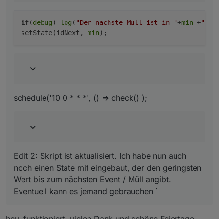
    }    

if
(
debug
) 
log
(
"Der nächste Müll ist in "
+
min
 +
" Ta
setState(idNext, 
min
schedule('10 0 * * *', () => check() );
Edit 2: Skript ist aktualisiert. Ich habe nun auch
noch einen State mit eingebaut, der den geringsten
Wert bis zum nächsten Event / Müll angibt.
Eventuell kann es jemand gebrauchen `
hey, funktioniert, vielen Dank und schöne Feiertage.