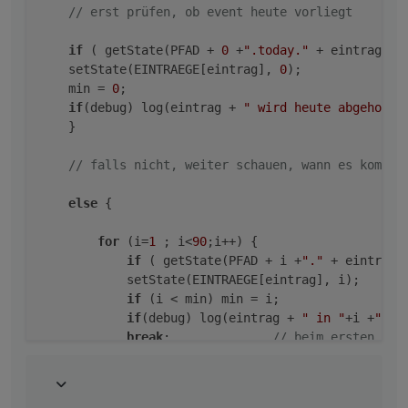
// erst prüfen, ob event heute vorliegt
if
 ( getState(PFAD + 
0
 +
".today."
 + eintrag).
v
    setState(EINTRAEGE[eintrag], 
0
);

    min = 
0
;

if
(debug) log(eintrag + 
" wird heute abgeholt"
    }

// falls nicht, weiter schauen, wann es kommt
else
 {

for
 (i=
1
 ; i<
90
;i++) {                    
if
 ( getState(PFAD + i +
"."
 + eintrag)
            setState(EINTRAEGE[eintrag], i);

if
 (i < min) min = i;

if
(debug) log(eintrag + 
" in "
+i +
" Ta
break
;              
// beim ersten gef
            }

        }   
