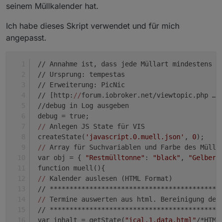
seinem Müllkalender hat.
Ich habe dieses Skript verwendet und für mich
angepasst.
 // Annahme ist, dass jede Müllart mindestens e
 // Ursprung: tempestas
 // Erweiterung: PicNic
 // [http:
//
forum.iobroker.net/viewtopic.php … 
 //debug in Log ausgeben
 debug = true;
//
 Anlegen JS State für VIS
 createState(
'javascript.0.muell.json'
, 
0
);
//
 Array für Suchvariablen und Farbe des Müll-
 var obj = { 
"Restmülltonne"
: 
"black"
, 
"Gelber 
 function muell(){
//
 Kalender auslesen (HTML Format)
 // *******************************************
//
 Termine auswerten aus html. Bereinigung der
 // *******************************************
 var inhalt = getState(
"ical.1.data.html"
/*HTML