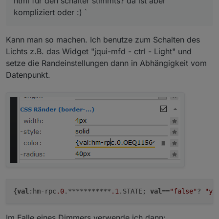
html für den schalter stimmts? da ist aber
kompliziert oder :) `
Kann man so machen. Ich benutze zum Schalten des
Lichts z.B. das Widget "jqui-mfd - ctrl - Light" und
setze die Randeinstellungen dann in Abhängigkeit vom
Datenpunkt.
{
val
:hm-rpc
.0
.***********
.1
.STATE; 
val
==
"false"
? 
"ye
Im Falle eines Dimmers verwende ich dann: