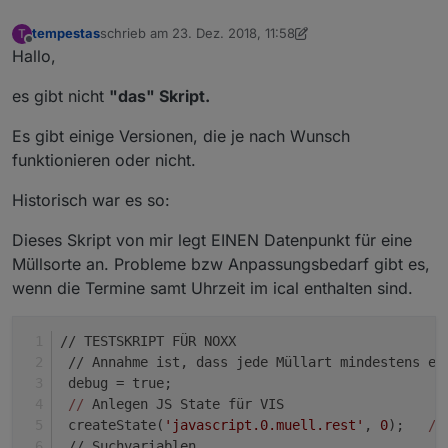
 }
 // Zuweisung der Farbe für das MüllIcon
tempestas
schrieb am
23. Dez. 2018, 11:58
T
zuletzt editiert von Jey Cee
 var iconColor = obj[val];
Offline
Hallo,
 var muellIcon = 
" <svg class="
icon dustbin &qu
//
 Position bestimmen
es gibt nicht
"das" Skript.
 var 
pos
 = inhaltStringReplace.indexOf( val, 
1
)
if
(debug) 
log
(
"pos ist: "
+
pos
);
Es gibt einige Versionen, die je nach Wunsch
 var inhaltStringText = inhaltStringReplace.sub
funktionieren oder nicht.
if
(debug) 
log
(
"Datum ist: "
+inhaltStringText);
 nthIndex(inhaltStringText, 
"."
, 
1
);
Historisch war es so:
 var t_m = inhaltStringText.slice(
0
, i_search);
 var pos1 = i_search+
1
;
Dieses Skript von mir legt EINEN Datenpunkt für eine
if
(debug) 
log
(
"pos1: "
 +pos1 );
Müllsorte an. Probleme bzw Anpassungsbedarf gibt es,
 nthIndex(inhaltStringText, 
"."
, 
2
);
wenn die Termine samt Uhrzeit im ical enthalten sind.
 var m_m = inhaltStringText.slice(pos1, i_searc
 var pos2 = i_search+
1
;
if
(debug) 
log
(
"pos2: "
 +pos2 );
// TESTSKRIPT FÜR NOXX
 var j_m = inhaltStringText.slice(pos2, inhaltS
 // Annahme ist, dass jede Müllart mindestens ei
//
 Datum des Abholtages setzen um den Wochenta
 debug = true;
 var muelldate = new Date(j_m,m_m-
1
,t_m);
//
 Anlegen JS State für VIS 
//
 Hier kommt der Wochentag :-)
 createState(
'javascript.0.muell.rest'
, 
0
);   
//
 var d = muelldate.getDay();
 // Suchvariablen