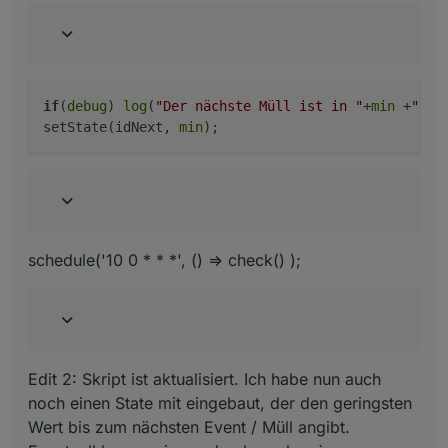
            }

        }   

    }    

if
(
debug
) 
log
(
"Der nächste Müll ist in "
+
min
 +
" Ta
setState(idNext, 
min
schedule('10 0 * * *', () => check() );
Edit 2: Skript ist aktualisiert. Ich habe nun auch
noch einen State mit eingebaut, der den geringsten
Wert bis zum nächsten Event / Müll angibt.