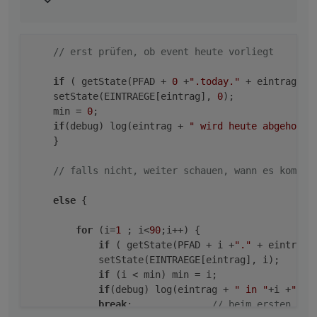
// erst prüfen, ob event heute vorliegt
if
 ( getState(PFAD + 
0
 +
".today."
 + eintrag).
v
    setState(EINTRAEGE[eintrag], 
0
);

    min = 
0
;

if
(debug) log(eintrag + 
" wird heute abgeholt"
    }

// falls nicht, weiter schauen, wann es kommt
else
 {

for
 (i=
1
 ; i<
90
;i++) {                    
if
 ( getState(PFAD + i +
"."
 + eintrag)
            setState(EINTRAEGE[eintrag], i);

if
 (i < min) min = i;

if
(debug) log(eintrag + 
" in "
+i +
" Ta
break
;              
// beim ersten gef