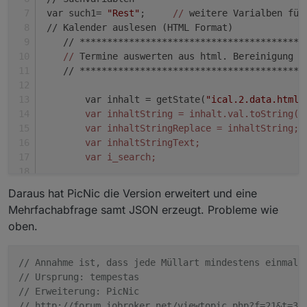
if
(debug) 
log
(
"Mülldate ist: "
+wochentag[d]+
",
 var such1= 
"Rest"
;     
//
 weitere Varialben für
if
(debug) 
log
(
"Mülltag ist: "
+t_m +
" , "
 +m_m 
 // Kalender auslesen (HTML Format)
//
 Datum heute ermitteln
    // *****************************************
 var today = new Date();
//
 Termine auswerten aus html. Bereinigung d
if
(debug) 
log
(today);
    // *****************************************
//
Tag ermitteln
 var t = today.getDate();
        var inhalt = getState(
"ical.2.data.html"
//
 Wochentag ermitteln zum testen
        var inhaltString = inhalt.val.toString()
 var dd = today.getDay();
        var inhaltStringReplace = inhaltString;
//
Monat ermitteln
        var inhaltStringText;
 var m = today.getMonth()+
1
;
        var i_search;
//
Jahr ermitteln
 var j = today.getFullYear();
        /
/ remove all inside SCRIPT and STYLE ta
Daraus hat PicNic die Version erweitert und eine
if
(debug) 
log
(
"Datum heute ist: "
+wochentag[dd
        inhaltStringReplace=inhaltStringReplace.
Mehrfachabfrage samt JSON erzeugt. Probleme wie
//
 Berechnung Tagesdifferenzen
        inhaltStringReplace=inhaltStringReplace.
oben.
 var diff = 
0
;
 var tage = 
""
;
        /
/ remove BR tags
 var dim = DaysInMonth(m, j); 
//
 Tage des aktue
        inhaltStringReplace=inhaltStringReplace.
// Annahme ist, dass jede Müllart mindestens einmal 
if
(debug) 
log
(
"Tage aktueller Monat: "
+dim);
/gi, 
""
);
// Ursprung: tempestas
if
(j_m > j || m_m > m) { 
//
 Prüfung: Jahr_Müll
        inhaltStringReplace=inhaltStringReplace.
// Erweiterung: PicNic
 diff = parseInt(dim) - parseInt(t) + parseInt(
        inhaltStringReplace=inhaltStringReplace.
// http://forum.iobroker.net/viewtopic.php?f=21&t=33