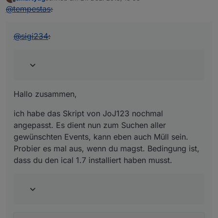
zuletzt editiert von
Offline
@
tempestas
:
@
sigi234
:
Hallo zusammen,
ich habe das Skript von JoJ123 nochmal
angepasst. Es dient nun zum Suchen aller
gewünschten Events, kann eben auch Müll sein.
Probier es mal aus, wenn du magst. Bedingung ist,
dass du den ical 1.7 installiert haben musst.