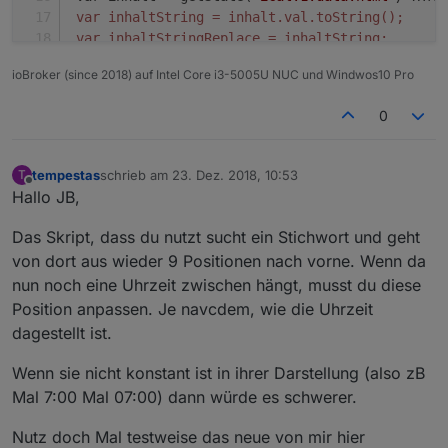
 var inhaltString = inhalt.val.toString();
 var inhaltStringReplace = inhaltString;
 var inhaltStringText;
ioBroker (since 2018) auf Intel Core i3-5005U NUC und Windwos10 Pro
 var i_search;
 /
/ remove all inside SCRIPT and STYLE tags
0
 inhaltStringReplace=inhaltStringReplace.replac
 inhaltStringReplace=inhaltStringReplace.replac
 /
/ remove BR tags
tempestas
schrieb am
23. Dez. 2018, 10:53
T
zuletzt editiert von
 inhaltStringReplace=inhaltStringReplace.replac
Offline
Hallo JB,
/gi, 
""
);
 inhaltStringReplace=inhaltStringReplace.replac
Das Skript, dass du nutzt sucht ein Stichwort und geht
 inhaltStringReplace=inhaltStringReplace.replac
von dort aus wieder 9 Positionen nach vorne. Wenn da
//
 remove all 
else
nun noch eine Uhrzeit zwischen hängt, musst du diese
 inhaltStringReplace=inhaltStringReplace.replac
Position anpassen. Je navcdem, wie die Uhrzeit
//
 get rid of html-encoded characters:
dagestellt ist.
 inhaltStringReplace=inhaltStringReplace.replac
 inhaltStringReplace=inhaltStringReplace.replac
Wenn sie nicht konstant ist in ihrer Darstellung (also zB
 inhaltStringReplace=inhaltStringReplace.replac
Mal 7:00 Mal 07:00) dann würde es schwerer.
 inhaltStringReplace=inhaltStringReplace.replac
 inhaltStringReplace=inhaltStringReplace.replac
Nutz doch Mal testweise das neue von mir hier
if
(debug) 
log
(inhaltStringReplace);