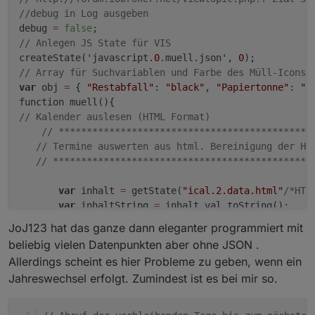
 }
//debug in Log ausgeben
else
 diff = parseInt(t_m) - parseInt(t);
//
 remove all 
else
debug 
=
false
if
(debug) 
log
(
"Tage bis zum nächsten Müll: "
+d
        inhaltStringReplace=inhaltStringReplace.
// Anlegen JS State für VIS 
if
(!isNaN(diff)){
createState('javascript.
0
.muell.json', 
0
 tage = diff }
//
 get rid of html-encoded characters:
// Array für Suchvariablen und Farbe des Müll-Icons
else
 {
        inhaltStringReplace=inhaltStringReplace.
var
 obj 
=
 { 
"Restabfall"
: 
"black"
, 
"Papiertonne"
: 
"d
 tage = 
"Heute"
;
        inhaltStringReplace=inhaltStringReplace.
 }
        inhaltStringReplace=inhaltStringReplace.
// Kalender auslesen (HTML Format)
 muellJason += 
"{\"Ereignis\":\""
+muellIcon+
"\"
        inhaltStringReplace=inhaltStringReplace.
// *********************************************
 }); // Ende forEach
        inhaltStringReplace=inhaltStringReplace.
// Termine auswerten aus html. Bereinigung der HT
 // json schließen
// **********************************************
 muellJason += "
]
";
if
(debug) 
log
(
"Kalenderinhalt : "
 +inhal
 // und hier nun die Werte eintragen
//
 n-ten Treffer finden
var
 inhalt 
=
 getState(
"ical.2.data.html"
/*HTM
 setState('javascript.0.muell.json', muellJason
        function nthIndex(str, pat, n){
var
 inhaltString 
=
 inhalt.val.toString();

 log("
Müllkalender aktualisiert!
");
        var L= str.length, i= -
1
;
var
 inhaltStringReplace 
=
 inhaltString;

JoJ123 hat das ganze dann eleganter programmiert mit
 }
while
(n-- && i++ <l){ i=
"str.indexOf(pat
var
 inhaltStringText;

beliebig vielen Datenpunkten aber ohne JSON .
 schedule('10 0 * * *', function(){ // morgens 
var
 i_search;

 muell();
            diff = parseInt(dim) - parseInt(t) +
Allerdings scheint es hier Probleme zu geben, wenn ein
 });
Jahreswechsel erfolgt. Zumindest ist es bei mir so.
// remove all inside SCRIPT and STYLE tags
 // bei Start
        }
       inhaltStringReplace
=
inhaltStringReplace.repla
 muell();</l){<br></br\></br\s\></style.*></scr
else
 diff = parseInt(t_m) - parseInt(t);
       inhaltStringReplace
=
inhaltStringReplace.repla