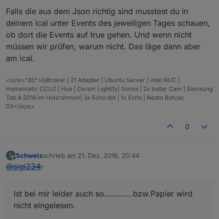
Falls die aus dem Json richtig sind musstest du in
deinem ical unter Events des jeweiligen Tages schauen,
ob dort die Events auf true gehen. Und wenn nicht
müssen wir prüfen, warum nicht. Das läge dann aber
am ical.
<size="85">ioBroker | 21 Adapter | Ubuntu Server | intel NUC |
Homematic CCU2 | Hue | Osram Lightify| Sonos | 2x Instar Cam | Samsung
Tab A 2016 im Holzrahmen| 3x Echo dot | 1x Echo | Neato Botvac
D5</size>
0
Schweiz
schrieb am
21. Dez. 2018, 20:44
S
zuletzt editiert von
Offline
@
sigi234
:
Ist bei mir leider auch so….........bzw.Papier wird
nicht eingelesen.