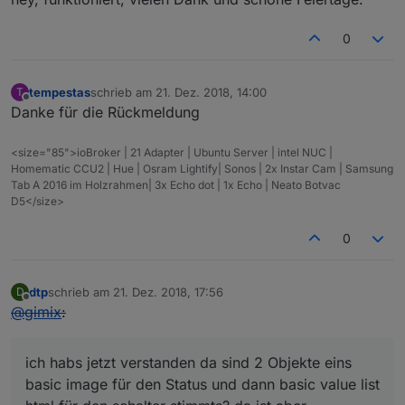
0
tempestas
schrieb am
21. Dez. 2018, 14:00
T
zuletzt editiert von
Offline
Danke für die Rückmeldung
<size="85">ioBroker | 21 Adapter | Ubuntu Server | intel NUC |
Homematic CCU2 | Hue | Osram Lightify| Sonos | 2x Instar Cam | Samsung
Tab A 2016 im Holzrahmen| 3x Echo dot | 1x Echo | Neato Botvac
D5</size>
0
dtp
schrieb am
21. Dez. 2018, 17:56
D
zuletzt editiert von
Offline
@
gimix
:
ich habs jetzt verstanden da sind 2 Objekte eins
basic image für den Status und dann basic value list