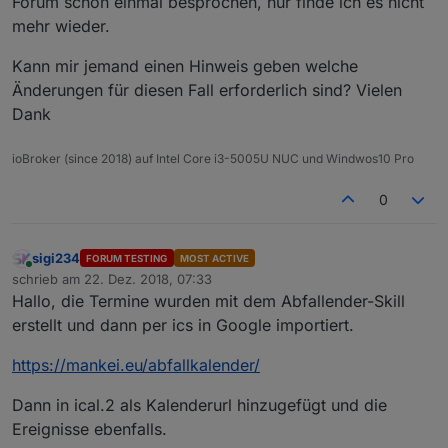
Forum schon einmal besprochen, nur finde ich es nicht
mehr wieder.
Kann mir jemand einen Hinweis geben welche
Änderungen für diesen Fall erforderlich sind? Vielen
Dank
ioBroker (since 2018) auf Intel Core i3-5005U NUC und Windwos10 Pro
0
sigi234
FORUM TESTING
MOST ACTIVE
Online
schrieb am
22. Dez. 2018, 07:33
zuletzt editiert von
Hallo, die Termine wurden mit dem Abfallender-Skill
erstellt und dann per ics in Google importiert.
https://mankei.eu/abfallkalender/
Dann in ical.2 als Kalenderurl hinzugefügt und die
Ereignisse ebenfalls.