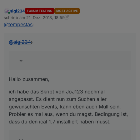
sigi234
FORUM TESTING
MOST ACTIVE
Online
schrieb am
21. Dez. 2018, 18:59
zuletzt editiert von Jey Cee
@
tempestas
:
@
sigi234
:
Hallo zusammen,
ich habe das Skript von JoJ123 nochmal
angepasst. Es dient nun zum Suchen aller
gewünschten Events, kann eben auch Müll sein.
Probier es mal aus, wenn du magst. Bedingung ist,
dass du den ical 1.7 installiert haben musst.