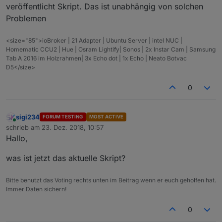
//
 n-ten Treffer finden
veröffentlicht Skript. Das ist unabhängig von solchen
 function nthIndex(str, pat, n){
Problemen
 var L= str.length, i= -
1
;
while
(n– && i++ <l){<br>i= str.indexOf(pat, i)
<size="85">ioBroker | 21 Adapter | Ubuntu Server | intel NUC |
if
 (i < 
0
) 
break
;
Homematic CCU2 | Hue | Osram Lightify| Sonos | 2x Instar Cam | Samsung
 }
Tab A 2016 im Holzrahmen| 3x Echo dot | 1x Echo | Neato Botvac
D5</size>
 i_search =i;
 }
0
 // Funktion zum Tage im Monat zählen
 function DaysInMonth(month, year) {
return
 new Date(year, month, 
0
).getDate();
sigi234
FORUM TESTING
MOST ACTIVE
 }
Online
schrieb am
23. Dez. 2018, 10:57
 // Wochentage auf deutsch
zuletzt editiert von
Hallo,
 var wochentag = [
'Sonntag'
,
'Montag'
,
'Dienstag'
//
 json starten
was ist jetzt das aktuelle Skript?
 var muellJason = 
"["
;
//
 Schleife zur Abarbeitung des Arrays
Bitte benutzt das Voting rechts unten im Beitrag wenn er euch geholfen hat.
 Object.keys(obj).forEach (function (val, key) 
Immer Daten sichern!
//
","
 zur Trennung der Daten im json. Sollte 
if
 (key > 
0
) {
0
 muellJason += 
","
;