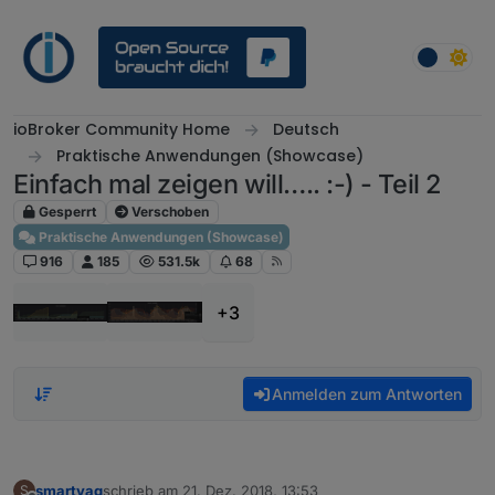
Weiter zum Inhalt
ioBroker Community Home
Deutsch
Praktische Anwendungen (Showcase)
Einfach mal zeigen will….. :-) - Teil 2
Gesperrt
Verschoben
Praktische Anwendungen (Showcase)
916
185
531.5k
68
+3
Anmelden zum Antworten
smartyag
schrieb am
21. Dez. 2018, 13:53
S