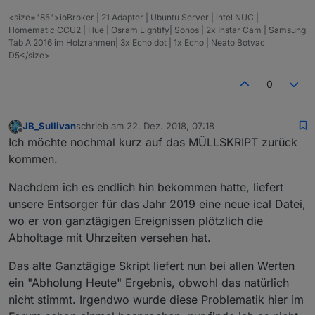
<size="85">ioBroker | 21 Adapter | Ubuntu Server | intel NUC |
Homematic CCU2 | Hue | Osram Lightify| Sonos | 2x Instar Cam | Samsung
Tab A 2016 im Holzrahmen| 3x Echo dot | 1x Echo | Neato Botvac
D5</size>
0
JB_Sullivan
schrieb am
22. Dez. 2018, 07:18
zuletzt editiert von
Offline
Ich möchte nochmal kurz auf das MÜLLSKRIPT zurück
kommen.
Nachdem ich es endlich hin bekommen hatte, liefert
unsere Entsorger für das Jahr 2019 eine neue ical Datei,
wo er von ganztägigen Ereignissen plötzlich die
Abholtage mit Uhrzeiten versehen hat.
Das alte Ganztägige Skript liefert nun bei allen Werten
ein "Abholung Heute" Ergebnis, obwohl das natürlich
nicht stimmt. Irgendwo wurde diese Problematik hier im