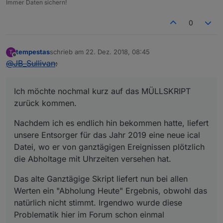
Immer Daten sichern!
0
tempestas
schrieb am
22. Dez. 2018, 08:45
T
zuletzt editiert von
Offline
@
JB_Sullivan
:
Ich möchte nochmal kurz auf das MÜLLSKRIPT
zurück kommen.
Nachdem ich es endlich hin bekommen hatte, liefert
unsere Entsorger für das Jahr 2019 eine neue ical
Datei, wo er von ganztägigen Ereignissen plötzlich
die Abholtage mit Uhrzeiten versehen hat.
Das alte Ganztägige Skript liefert nun bei allen
Werten ein "Abholung Heute" Ergebnis, obwohl das
natürlich nicht stimmt. Irgendwo wurde diese
Problematik hier im Forum schon einmal