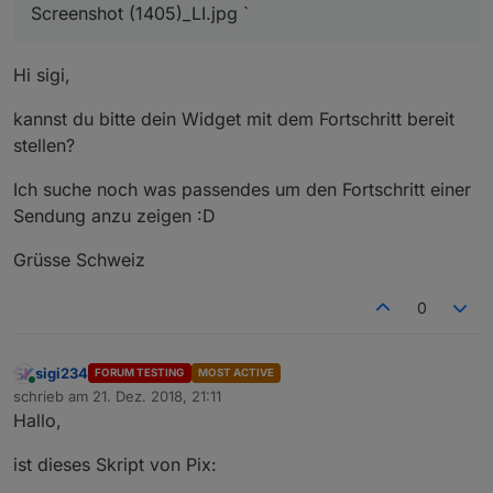
Screenshot (1405)_LI.jpg `
Hi sigi,
kannst du bitte dein Widget mit dem Fortschritt bereit
stellen?
Ich suche noch was passendes um den Fortschritt einer
Sendung anzu zeigen :D
Grüsse Schweiz
0
sigi234
FORUM TESTING
MOST ACTIVE
Online
schrieb am
21. Dez. 2018, 21:11
zuletzt editiert von
Hallo,
ist dieses Skript von Pix: