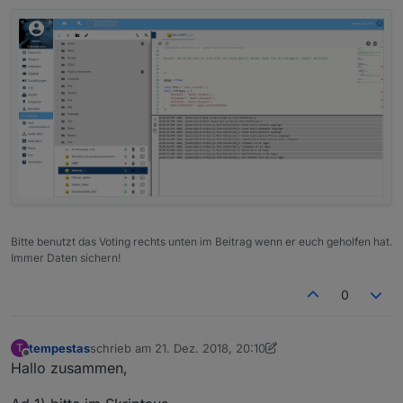
Bitte benutzt das Voting rechts unten im Beitrag wenn er euch geholfen hat.
Immer Daten sichern!
0
tempestas
schrieb am
21. Dez. 2018, 20:10
T
zuletzt editiert von Jey Cee
Offline
Hallo zusammen,