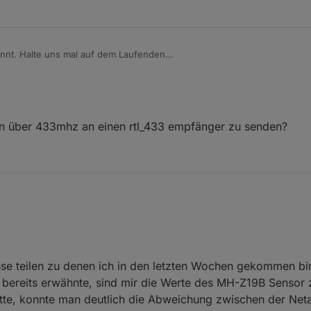
nnt. Halte uns mal auf dem Laufenden...
en über 433mhz an einen rtl_433 empfänger zu senden?
. Wir kommen mit zweimal täglich lüften unter normalen Umständen nie 
se teilen zu denen ich in den letzten Wochen gekommen bi
 bereits erwähnte, sind mir die Werte des MH-Z19B Sensor
tte, konnte man deutlich die Abweichung zwischen der Net