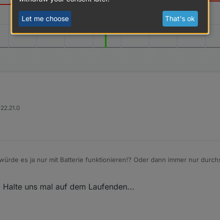
Let me choose
That's ok
 22.21.0
 würde es ja nur mit Batterie funktionieren!? Oder dann immer nur durch
ußen. Mal schauen ob das Kalibrieren funktioniert und wie es aussieht w
üsste er irgendwann eine Sprung auf die 400ppm machen!?
 Halte uns mal auf dem Laufenden...
ungsversorgung getrennt wurde)