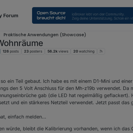
y Forum
Praktische Anwendungen (Showcase)
r Wohnräume
126
posts
23
posters
56.2k
views
20
watching
so ein Teil gebaut. Ich habe es mit einem D1-Mini und ein
gs den 5 Volt Anschluss für den Mh-z19b verwendet. Da mu
annungseinbrüche gab (die LED hat regelmäßig geflackert).
zt und ein stärkeres Netzteil verwendet. Jetzt passt das g
at, einfach melden...
en würde, bleibt die Kalibrierung vorhanden, wenn ich das