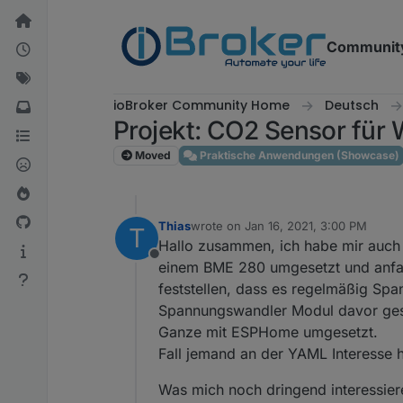
Skip to content
Communit
ioBroker Community Home
Deutsch
Projekt: CO2 Sensor fü
Moved
Praktische Anwendungen (Showcase)
Thias
wrote on
Jan 16, 2021, 3:00 PM
T
last edited by
Hallo zusammen, ich habe mir auch 
Offline
einem BME 280 umgesetzt und anfan
feststellen, dass es regelmäßig Sp
Spannungswandler Modul davor geset
Ganze mit ESPHome umgesetzt.
Fall jemand an der YAML Interesse h
Was mich noch dringend interessier