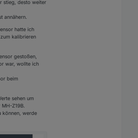
 stieg, desto weiter
st annähern.
ensor hatte ich
 zum kalibrieren
Sensor gestoßen,
r war, wollte ich
sor beim
Werte sehen um
er MH-Z19B.
zu können, werde