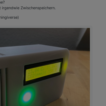
me?
t irgendwie Zwischenspeichern.
hingiverse)