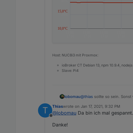
Gruß
Thias
Host: NUC8i3 mit Proxmox:
ioBroker CT Debian 13, npm 10.9.4, nodejs
Slave: Pi4
@
thias
sollte so sein. Sonst
lobomau
hm.
Thias
wrote on
Jan 17, 2021, 9:32 PM
T
naja, hab ihn seit heute dra
Nach meinem Verständnis m
last edited by
@
lobomau
Da bin ich mal gespannt.
(nachdem er von der Spann
Offline
Danke!