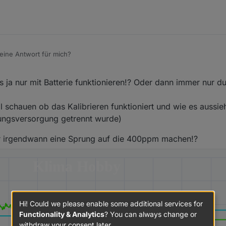
eine Antwort für mich?
steckt ;-)
s ja nur mit Batterie funktionieren!? Oder dann immer nur d
sieren würde, bleibt die Kalibrierung vorhanden, wenn ich das Gerät dr
al schauen ob das Kalibrieren funktioniert und wie es aussi
 Wert irgendwie Zwischenspeichern.
nungsversorgung getrennt wurde)
r irgendwann eine Sprung auf die 400ppm machen!?
Hi! Could we please enable some additional services for
Functionality & Analytics
? You can always change or
withdraw your consent later.