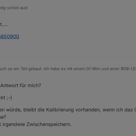
htig schick aus!
....
:4650900
uch so ein Teil gebaut. Ich habe es mit einem D1-Mini und einer RGB-
lt Anschluss für den Mh-z19b verwendet. Da musste ich leider feststel
 gab (die LED hat regelmäßig geflackert). Hab nun ein XL4015 Spann
sieren würde, bleibt die Kalibrierung vorhanden, wenn ich das Gerät dr
 Antwort für mich?
s Netzteil verwendet. Jetzt passt das gut. Ich habe das Ganze mit ESPH
se hat, einfach melden...
 Wert irgendwie Zwischenspeichern.
von Thingiverse)
kt ;-)
en würde, bleibt die Kalibrierung vorhanden, wenn ich das
me?
t irgendwie Zwischenspeichern.