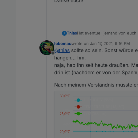
Danke euch!
Hat eventuell jemand von euch 
Thias
T
Gruß
lobomau
wrote on
Jan 17, 2021, 9:16 PM
Thias
Die Frage war etwas im Text ver
last edited by
@
thias
sollte so sein. Sonst würde e
Offline
Was mich noch dringend interes
hängen... hm.
dann vom Strom nehme?
naja, hab ihn seit heute draußen. M
Dann müsste der Sensor ja den
Danke euch!
drin ist (nachdem er von der Span
Nach meinem Verständnis müsste e