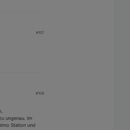
#107
#108
über 2000ppm.
n.
 zu ungenau. Im
atmo Station und