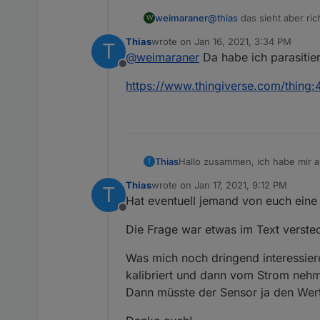
weimaraner
@
thias
das sieht aber ric
W
Thias
wrote on
Jan 16, 2021, 3:34 PM
T
last edited by
@
weimaraner
Da habe ich parasitiert
Offline
https://www.thingiverse.com/thing
Hallo zusammen, ich habe mir a
Thias
T
umgesetzt und anfangs den 5 Vo
Thias
wrote on
Jan 17, 2021, 9:12 PM
T
regelmäßig Spannungseinbrüche
Was mich noch dringend interes
last edited by
Hat eventuell jemand von euch eine
davor gesetzt und ein stärkere
dann vom Strom nehme?
Offline
Fall jemand an der YAML Interes
Dann müsste der Sensor ja den
Hier mal ein Bild (Gehäuse ist 
Die Frage war etwas im Text verstec
Was mich noch dringend interessier
kalibriert und dann vom Strom neh
Dann müsste der Sensor ja den Wer