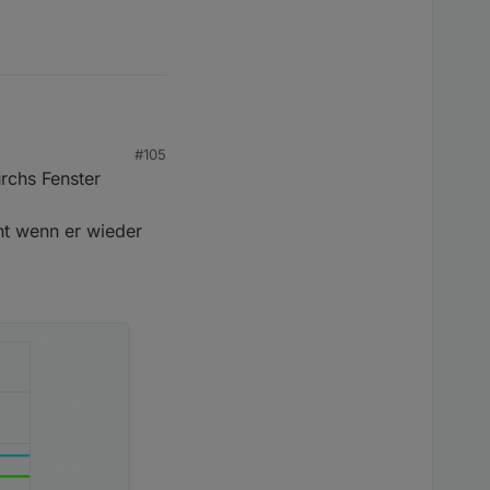
#105
urchs Fenster
außen kalibriert und
eht wenn er wieder