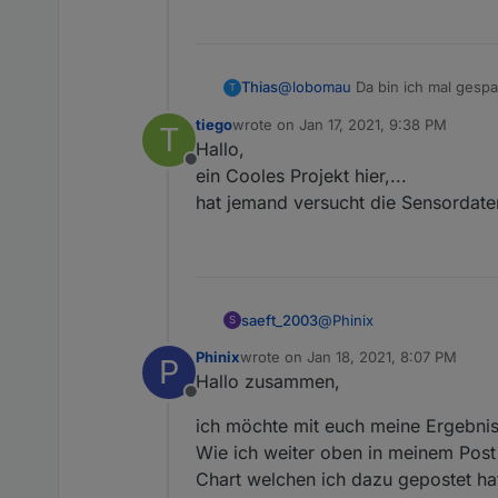
@
lobomau
Da bin ich mal gespa
Thias
T
tiego
wrote on
Jan 17, 2021, 9:38 PM
T
Danke!
last edited by
Hallo,
Offline
ein Cooles Projekt hier,...
hat jemand versucht die Sensordat
@
Phinix
saeft_2003
S
Phinix
wrote on
Jan 18, 2021, 8:07 PM
P
So sieht das bei mir aus
last edited by
Hallo zusammen,
Offline
ich möchte mit euch meine Ergebnis
Wie ich weiter oben in meinem Post
Chart welchen ich dazu gepostet ha