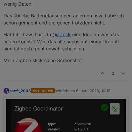
wenig Daten.
Das übliche Batterietausch neu anlernen usw. habe ich
schon gemacht und die gehen trotzdem nicht.
Habt ihr bzw. hast du
@
arteck
eine Idee an was das
liegen könnte? Weil das alle sechs auf einmal kaputt
sind ist doch recht unwahrscheinlich.
Mein Zigbee stick siehe Screenshot.
0
saeft_2003
schrieb am
6. Juni 2026, 10:17
S
MOST ACTIVE
zuletzt editiert von
Offline