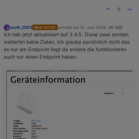
0
saeft_2003
schrieb am
10. Juni 2026, 06:19
S
MOST ACTIVE
zuletzt editiert von saeft_2003
6. Okt. 202
Offline
Ich hab jetzt aktualisiert auf 3.4.5. Diese zwei senden
weiterhin keine Daten. Ich glaube persönlich nicht das
es nur am Endpoint liegt da andere die funktionieren
auch nur einen Endpoint haben.