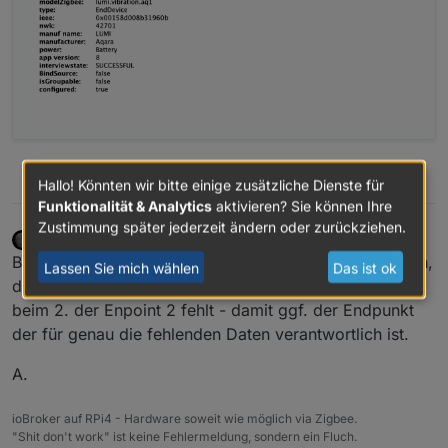
0
Hallo! Könnten wir bitte einige zusätzliche Dienste für
Funktionalität & Analytics
aktivieren? Sie können Ihre
Zustimmung später jederzeit ändern oder zurückziehen.
Asgothian
schrieb am
9. Juni 2026, 11:24
DEVELOPER
zuletzt editiert von
Offline
Bitte auf die Zigbee Adapter Version 3.4.5 aktualisieren,
Lassen Sie mich wählen
Das ist ok
dann nochmal die Kacheln posten. Auffällig ist, das
beim 2. der Enpoint 2 fehlt - damit ggf. der Endpunkt
der für genau die fehlenden Daten verantwortlich ist.
A.
ioBroker auf RPi4 - Hardware soweit wie möglich via Zigbee.
"Shit don't work" ist keine Fehlermeldung, sondern ein Fluch.