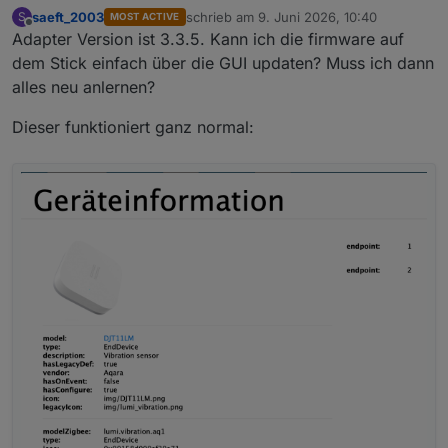
saeft_2003
schrieb am
9. Juni 2026, 10:40
S
MOST ACTIVE
zuletzt editiert von
Offline
Adapter Version ist 3.3.5. Kann ich die firmware auf
dem Stick einfach über die GUI updaten? Muss ich dann
alles neu anlernen?
Dieser funktioniert ganz normal: