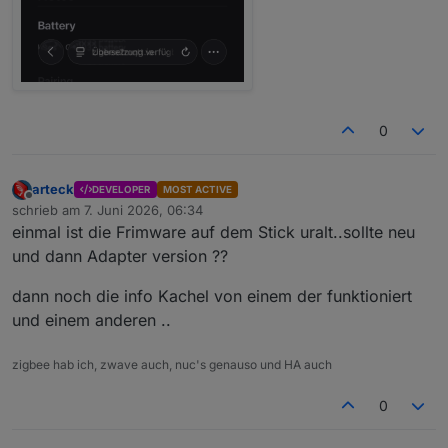
0
arteck
DEVELOPER
MOST ACTIVE
Offline
schrieb am
7. Juni 2026, 06:34
zuletzt editiert von
einmal ist die Frimware auf dem Stick uralt..sollte neu
und dann Adapter version ??
dann noch die info Kachel von einem der funktioniert
und einem anderen ..
zigbee hab ich, zwave auch, nuc's genauso und HA auch
0