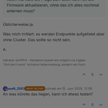
Firmware aktualisieren, ohne das ich alles nochmal
anlernen muss?
Üblicherweise ja.
Was mich irritiert: es werden Endpunkte aufgelistet aber
ohne Cluster. Das sollte so nicht sein.
A.
Dieser hier funktioniert:
ioBroker auf RPi4 - Hardware soweit wie möglich via Zigbee.
"Shit don't work" ist keine Fehlermeldung, sondern ein Fluch.
Noch mal kurz die Frage zum Stick kann ich die
Firmware aktualisieren, ohne das ich alles nochmal
0
anlernen muss?
saeft_2003
schrieb am
15. Juni 2026, 12:06
S
MOST ACTIVE
zuletzt editiert von
Offline
An was könnte das liegen, kann ich etwas testen?
0