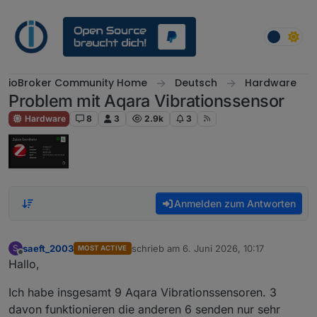
Weiter zum Inhalt
ioBroker Community Home
Deutsch
Hardware
Problem mit Aqara Vibrationssensor
Hardware
8
3
2.9k
3
Anmelden zum Antworten
saeft_2003
schrieb am
6. Juni 2026, 10:17
S
MOST ACTIVE
zuletzt editiert von
Offline
Hallo,
Ich habe insgesamt 9 Aqara Vibrationssensoren. 3
davon funktionieren die anderen 6 senden nur sehr