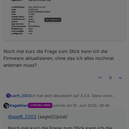
Noch mal kurz die Frage zum Stick kann ich die
Firmware aktualisieren, ohne das ich alles nochmal
anlernen muss?
0
Ich hab jetzt aktualisiert auf 3.4.5. Diese zwei
saeft_2003
S
senden weiterhin keine Daten. Ich glaube
Asgothian
schrieb am
10. Juni 2026, 06:46
DEVELOPER
persönlich nicht das es nur am Endpoint liegt da
zuletzt editiert von
Offline
andere die funktionieren auch nur einen Endpoint
@
saeft_2003
[sagte](/post/
haben.
Noch mal kurz die Frage zum Stick kann ich die