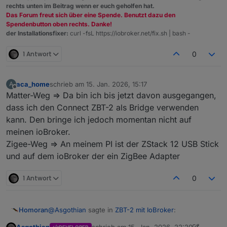
rechts unten im Beitrag wenn er euch geholfen hat.
Das Forum freut sich über eine Spende. Benutzt dazu den
Spendenbutton oben rechts. Danke!
der Installationsfixer:
curl -fsL https://iobroker.net/fix.sh | bash -
1 Antwort
0
aca_home
schrieb am
15. Jan. 2026, 15:17
A
zuletzt editiert von
Offline
Matter-Weg => Da bin ich bis jetzt davon ausgegangen,
dass ich den Connect ZBT-2 als Bridge verwenden
kann. Den bringe ich jedoch momentan nicht auf
meinen ioBroker.
Zigee-Weg => An meinem PI ist der ZStack 12 USB Stick
und auf dem ioBroker der ein ZigBee Adapter
1 Antwort
0
@
Asgothian
sagte in
ZBT-2 mit IoBroker
:
Homoran