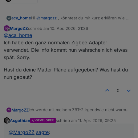
aca_home
Hi
@
margozz
, könntest du mir kurz erklären wie du
A
da vorgegangen bist. Ich bekomme es momentan
MargoZZ
schrieb am
10. Apr. 2026, 21:36
M
noch nicht hin. Welchen Adapter hast du da
zuletzt editiert von
Offline
@
aca_home
installiert? Bei dem Zigbee2MQTT Adapter kann ich
kein Port einstellen.
Ich habe den ganz normalen Zigbee Adapter
verwendet. Die Info kommt nun wahrscheinlich etwas
spät. Sorry.
Hast du deine Matter Pläne aufgegeben? Was hast du
nun gebaut?
0
Ich werde mit meinem ZBT-2 irgendwie nicht warm.
MargoZZ
M
Folgende Probleme:
Asgothian
schrieb am
11. Apr. 2026, 09:25
DEVELOPER
Es ist nicht möglich einen Channel Scan zu machen.
Außerdem habe ich mir von Sonoff den etwas
zuletzt editiert von
Offline
Nach dem Klick öffnet sich ein großes Fenster mit
günstigeren Steckdosen Smart Plug S60TPF gekauft.
@
MargoZZ
sagte
:
"Error" und im Log sieht das dann so aus:
Die teurere Variante S60ZBTPF mit Routing
Wie sind bei euch die Erfahrungen mit dem ZBT-2?