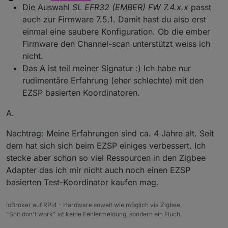
zuletzt editiert von Asgothian
4. Dez. 2026
Offline
Die Auswahl
SL EFR32 (EMBER) FW 7.4.x.x
passt
auch zur Firmware 7.5.1. Damit hast du also erst
einmal eine saubere Konfiguration. Ob die ember
Firmware den Channel-scan unterstützt weiss ich
nicht.
Das A ist teil meiner Signatur :) Ich habe nur
rudimentäre Erfahrung (eher schlechte) mit den
EZSP basierten Koordinatoren.
A.
Nachtrag: Meine Erfahrungen sind ca. 4 Jahre alt. Seit
dem hat sich sich beim EZSP einiges verbessert. Ich
stecke aber schon so viel Ressourcen in den Zigbee
Adapter das ich mir nicht auch noch einen EZSP
basierten Test-Koordinator kaufen mag.
ioBroker auf RPi4 - Hardware soweit wie möglich via Zigbee.
"Shit don't work" ist keine Fehlermeldung, sondern ein Fluch.