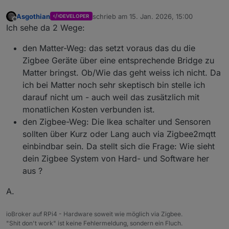
Asgothian
schrieb am
15. Jan. 2026, 15:00
DEVELOPER
zuletzt editiert von
Offline
Ich sehe da 2 Wege:
den Matter-Weg: das setzt voraus das du die
Zigbee Geräte über eine entsprechende Bridge zu
Matter bringst. Ob/Wie das geht weiss ich nicht. Da
ich bei Matter noch sehr skeptisch bin stelle ich
darauf nicht um - auch weil das zusätzlich mit
monatlichen Kosten verbunden ist.
den Zigbee-Weg: Die Ikea schalter und Sensoren
sollten über Kurz oder Lang auch via Zigbee2mqtt
einbindbar sein. Da stellt sich die Frage: Wie sieht
dein Zigbee System von Hard- und Software her
aus ?
A.
ioBroker auf RPi4 - Hardware soweit wie möglich via Zigbee.
"Shit don't work" ist keine Fehlermeldung, sondern ein Fluch.