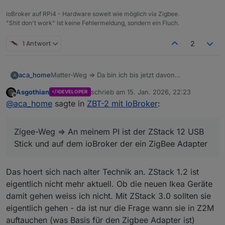
ioBroker auf RPi4 - Hardware soweit wie möglich via Zigbee.
"Shit don't work" ist keine Fehlermeldung, sondern ein Fluch.
1 Antwort
2
aca_home
Matter-Weg => Da bin ich bis jetzt davon
A
ausgegangen, dass ich den Connect ZBT-2 als
Asgothian
schrieb am
15. Jan. 2026, 22:23
DEVELOPER
Bridge verwenden kann. Den bringe ich jedoch
zuletzt editiert von
Offline
@
aca_home
sagte in
ZBT-2 mit IoBroker
:
momentan nicht auf meinen ioBroker.
Zigee-Weg => An meinem PI ist der ZStack 12 USB
Stick und auf dem ioBroker der ein ZigBee Adapter
Zigee-Weg => An meinem PI ist der ZStack 12 USB
Stick und auf dem ioBroker der ein ZigBee Adapter
Das hoert sich nach alter Technik an. ZStack 1.2 ist
eigentlich nicht mehr aktuell. Ob die neuen Ikea Geräte
damit gehen weiss ich nicht. Mit ZStack 3.0 sollten sie
eigentlich gehen - da ist nur die Frage wann sie in Z2M
auftauchen (was Basis für den Zigbee Adapter ist)