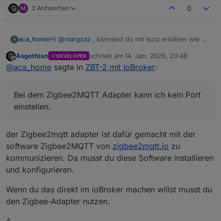
M
2 Antworten
0
aca_home
Hi
@
margozz
, könntest du mir kurz erklären wie du
A
da vorgegangen bist. Ich bekomme es momentan
Asgothian
schrieb am
14. Jan. 2026, 20:48
DEVELOPER
noch nicht hin. Welchen Adapter hast du da
zuletzt editiert von
Offline
@
aca_home
sagte in
ZBT-2 mit IoBroker
:
installiert? Bei dem Zigbee2MQTT Adapter kann ich
kein Port einstellen.
Bei dem Zigbee2MQTT Adapter kann ich kein Port
einstellen.
der Zigbee2mqtt adapter ist dafür gemacht mit der
software Zigbee2MQTT von
zigbee2mqtt.io
zu
kommunizieren. Da musst du diese Software installieren
und konfigurieren.
Wenn du das direkt im ioBroker machen willst musst du
den Zigbee-Adapter nutzen.
A.