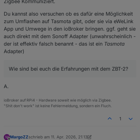
Zigbee Kommuniziert.
Du kannst also versuchen ob es dafür eine Möglichkeit
zum Umflashen auf Tasmota gibt, oder sie via eWeLink
App und Umwege in den ioBroker bringen. ggf. geht sie
auch direkt mit dem Sonoff Adapter (unwahrscheinlich -
der ist effektiv falsch benannt - das ist ein
Tasmota
Adapter)
Wie sind bei euch die Erfahrungen mit dem ZBT-2?
A.
ioBroker auf RPi4 - Hardware soweit wie möglich via Zigbee.
"Shit don't work" ist keine Fehlermeldung, sondern ein Fluch.
1
MargoZZ
schrieb am
11. Apr. 2026, 21:13
M
zuletzt editiert von MargoZZ
4. Nov. 2026, 23:15