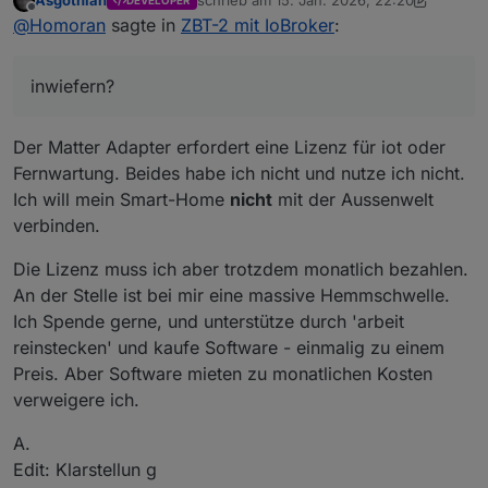
Asgothian
schrieb am
15. Jan. 2026, 22:20
DEVELOPER
zuletzt editiert von Asgothian
Offline
auch weil das zusätzlich mit
monatlichen
@
Homoran
sagte in
ZBT-2 mit IoBroker
:
Kosten verbunden ist.
inwiefern?
Hab mir gerade paar ikea Sensoren gekauft, in der
inwiefern?
irrigen Annahme die könnten Matter
und
Zigbee.
Dann würde ich alles zurückgeben
...und vorgestern den Dirigera.
Der Matter Adapter erfordert eine Lizenz für iot oder
Fernwartung. Beides habe ich nicht und nutze ich nicht.
Ich will mein Smart-Home
nicht
mit der Aussenwelt
verbinden.
Die Lizenz muss ich aber trotzdem monatlich bezahlen.
An der Stelle ist bei mir eine massive Hemmschwelle.
Ich Spende gerne, und unterstütze durch 'arbeit
reinstecken' und kaufe Software - einmalig zu einem
Preis. Aber Software mieten zu monatlichen Kosten
verweigere ich.
A.
Edit: Klarstellun g