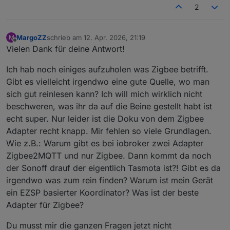
2
MargoZZ
schrieb am
12. Apr. 2026, 21:19
M
zuletzt editiert von
Offline
Vielen Dank für deine Antwort!
Ich hab noch einiges aufzuholen was Zigbee betrifft.
Gibt es vielleicht irgendwo eine gute Quelle, wo man
sich gut reinlesen kann? Ich will mich wirklich nicht
beschweren, was ihr da auf die Beine gestellt habt ist
echt super. Nur leider ist die Doku von dem Zigbee
Adapter recht knapp. Mir fehlen so viele Grundlagen.
Wie z.B.: Warum gibt es bei iobroker zwei Adapter
Zigbee2MQTT und nur Zigbee. Dann kommt da noch
der Sonoff drauf der eigentlich Tasmota ist?! Gibt es da
irgendwo was zum rein finden? Warum ist mein Gerät
ein EZSP basierter Koordinator? Was ist der beste
Adapter für Zigbee?
Du musst mir die ganzen Fragen jetzt nicht