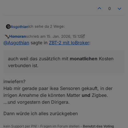
0
Ich sehe da 2 Wege:
Asgothian
Homoran
schrieb am
15. Jan. 2026, 15:12
den Matter-Weg: das setzt voraus das du die
zuletzt editiert von Homoran
Offline
@
Asgothian
sagte in
ZBT-2 mit IoBroker
:
A.
Zigbee Geräte über eine entsprechende
Bridge zu Matter bringst. Ob/Wie das geht
weiss ich nicht. Da ich bei Matter noch sehr
auch weil das zusätzlich mit
monatlichen
Kosten
skeptisch bin stelle ich darauf nicht um - auch
weil das zusätzlich mit monatlichen Kosten
verbunden ist.
verbunden ist.
den Zigbee-Weg: Die Ikea schalter und
Sensoren sollten über Kurz oder Lang auch via
inwiefern?
Zigbee2mqtt einbindbar sein. Da stellt sich die
Hab mir gerade paar ikea Sensoren gekauft, in der
Frage: Wie sieht dein Zigbee System von Hard-
irrigen Annahme die könnten Matter
und
Zigbee.
und Software her aus ?
...und vorgestern den Dirigera.
Dann würde ich alles zurückgeben
kein Support per PN! - Fragen im Forum stellen -
Benutzt das Voting