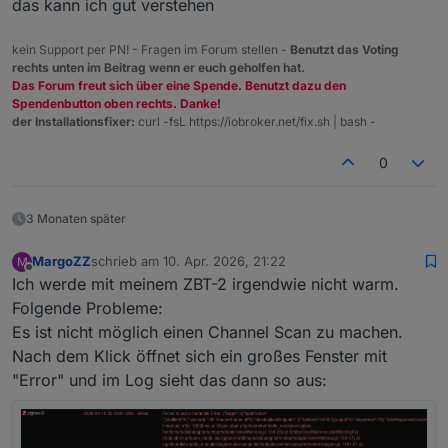
das kann ich gut verstehen
kein Support per PN! - Fragen im Forum stellen -
Benutzt das Voting
rechts unten im Beitrag wenn er euch geholfen hat.
Das Forum freut sich über eine Spende. Benutzt dazu den
Spendenbutton oben rechts. Danke!
der Installationsfixer:
curl -fsL https://iobroker.net/fix.sh | bash -
0
3 Monaten später
MargoZZ
schrieb am
10. Apr. 2026, 21:22
M
zuletzt editiert von
Offline
Ich werde mit meinem ZBT-2 irgendwie nicht warm.
Folgende Probleme:
Es ist nicht möglich einen Channel Scan zu machen.
Nach dem Klick öffnet sich ein großes Fenster mit
"Error" und im Log sieht das dann so aus: