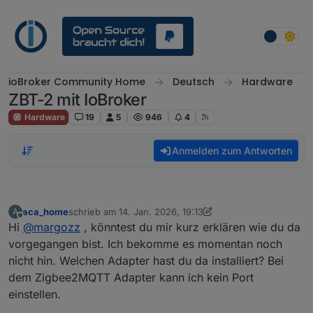
Weiter zum Inhalt
ioBroker Community Home
Deutsch
Hardware
ZBT-2 mit IoBroker
Hardware
19
5
946
4
Anmelden zum Antworten
aca_home
schrieb am
14. Jan. 2026, 19:13
A
zuletzt editiert von aca_home
Offline
Hi
@
margozz
, könntest du mir kurz erklären wie du da
vorgegangen bist. Ich bekomme es momentan noch
nicht hin. Welchen Adapter hast du da installiert? Bei
dem Zigbee2MQTT Adapter kann ich kein Port
einstellen.