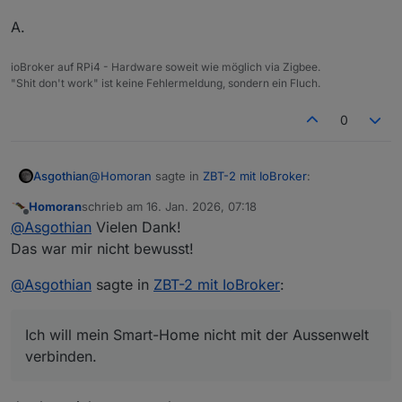
A.
ioBroker auf RPi4 - Hardware soweit wie möglich via Zigbee.
"Shit don't work" ist keine Fehlermeldung, sondern ein Fluch.
0
@
Homoran
sagte in
ZBT-2 mit IoBroker
:
Asgothian
Homoran
schrieb am
16. Jan. 2026, 07:18
zuletzt editiert von
Offline
inwiefern?
@
Asgothian
Vielen Dank!
Das war mir nicht bewusst!
Der Matter Adapter erfordert eine Lizenz für iot oder
@
Asgothian
sagte in
ZBT-2 mit IoBroker
:
Fernwartung. Beides habe ich nicht und nutze ich
nicht. Ich will mein Smart-Home
nicht
mit der
Die Lizenz muss ich aber trotzdem monatlich
Aussenwelt verbinden.
bezahlen. An der Stelle ist bei mir eine massive
Ich will mein Smart-Home nicht mit der Aussenwelt
Hemmschwelle. Ich Spende gerne, und unterstütze
A.
verbinden.
durch 'arbeit reinstecken' und kaufe Software -
Edit: Klarstellun g
einmalig zu einem Preis. Aber Software mieten zu
monatlichen Kosten verweigere ich.