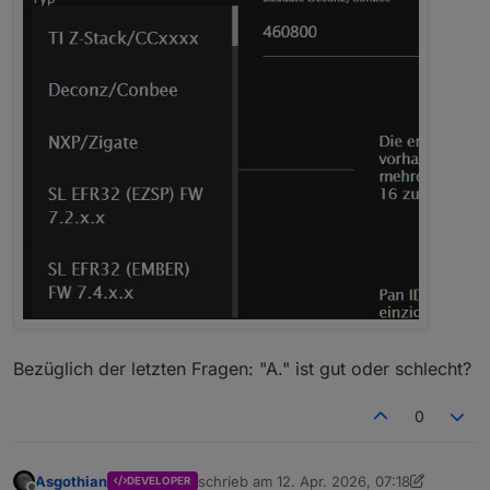
Bezüglich der letzten Fragen: "A." ist gut oder schlecht?
0
Asgothian
schrieb am
12. Apr. 2026, 07:18
DEVELOPER