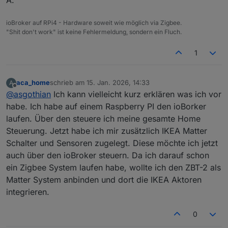
ioBroker auf RPi4 - Hardware soweit wie möglich via Zigbee.
"Shit don't work" ist keine Fehlermeldung, sondern ein Fluch.
1
aca_home
schrieb am
15. Jan. 2026, 14:33
A
zuletzt editiert von
Offline
@
asgothian
Ich kann vielleicht kurz erklären was ich vor
habe. Ich habe auf einem Raspberry PI den ioBorker
laufen. Über den steuere ich meine gesamte Home
Steuerung. Jetzt habe ich mir zusätzlich IKEA Matter
Schalter und Sensoren zugelegt. Diese möchte ich jetzt
auch über den ioBroker steuern. Da ich darauf schon
ein Zigbee System laufen habe, wollte ich den ZBT-2 als
Matter System anbinden und dort die IKEA Aktoren
integrieren.
0