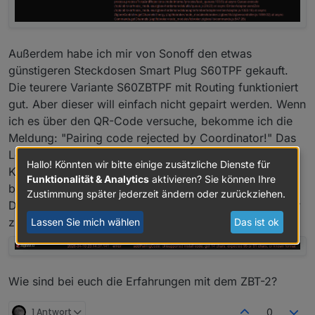
Außerdem habe ich mir von Sonoff den etwas
günstigeren Steckdosen Smart Plug S60TPF gekauft.
Die teurere Variante S60ZBTPF mit Routing funktioniert
gut. Aber dieser will einfach nicht gepairt werden. Wenn
ich es über den QR-Code versuche, bekomme ich die
Meldung: "Pairing code rejected by Coordinator!" Das
Log sagt mir, dass ein längerer Code benötigt wird.
Hallo! Könnten wir bitte einige zusätzliche Dienste für
Kann man den QR Code evtl. eWeLink App heraus
Funktionalität & Analytics
aktivieren? Sie können Ihre
bekommen? Das ist wohl die unterstützte App für die
Zustimmung später jederzeit ändern oder zurückziehen.
Dinger. Oder sollte man die Dinger flashen oder besser
zurück geben?
Lassen Sie mich wählen
Das ist ok
Wie sind bei euch die Erfahrungen mit dem ZBT-2?
1 Antwort
0