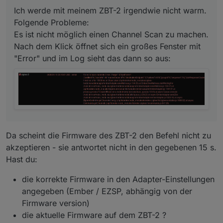
funktioniert gut. Aber dieser will einfach nicht gepairt
Ich werde mit meinem ZBT-2 irgendwie nicht warm.
werden. Wenn ich es über den QR-Code versuche,
bekomme ich die Meldung: "Pairing code rejected by
Folgende Probleme:
Coordinator!" Das Log sagt mir, dass ein längerer
Es ist nicht möglich einen Channel Scan zu machen.
Code benötigt wird. Kann man den QR Code evtl.
Nach dem Klick öffnet sich ein großes Fenster mit
eWeLink App heraus bekommen? Das ist wohl die
"Error" und im Log sieht das dann so aus:
unterstützte App für die Dinger. Oder sollte man die
Dinger flashen oder besser zurück geben?
Da scheint die Firmware des ZBT-2 den Befehl nicht zu
akzeptieren - sie antwortet nicht in den gegebenen 15 s.
Hast du:
die korrekte Firmware in den Adapter-Einstellungen
angegeben (Ember / EZSP, abhängig von der
Firmware version)
die aktuelle Firmware auf dem ZBT-2 ?